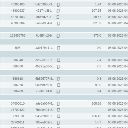
48300105
b475386c-3...
1.74
08.08.2026 04
48900237
47174d8f-1...
107.75
08.08.2026 04
48700103
8b4f9f7c-3...
38.47
08.08.2026 04
48900204
5aaed954-d...
82.32
08.08.2026 04
123456785
6c6f84c2-b...
975.0
08.08.2026 04
906
aa9179c1-1...
0.0
08.08.2026 04
586640
ee52ce62-2...
7.4
08.08.2026 04
586650
45721a68-5...
7.5
08.08.2026 04
586810
6b595707-8...
0.3
08.08.2026 04
586270
0e0dbcc9-0...
9.56
08.08.2026 04
586280
c9a6c3bf-0...
9.4
08.08.2026 04
34000010
ade3a084-8...
108.26
08.08.2026 04
27700122
7bbdb421-2...
08.08.2026 04
3690010
04572010-1...
166.42
08.08.2026 04
27700111
70bee932-1...
14.3
08.08.2026 04