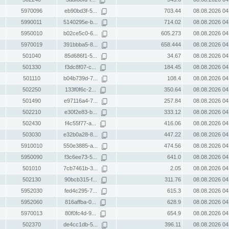
5970096
eb90bd3f-5...
703.44
08.08.2026 04
5990011
5140295e-b...
714.02
08.08.2026 04
5950010
b02ce5c0-6...
605.273
08.08.2026 04
5970019
391bbba5-8...
658.444
08.08.2026 04
501040
85d686f1-5...
34.67
08.08.2026 04
501330
f3dc8f07-c...
184.45
08.08.2026 04
501110
b04b739d-7...
108.4
08.08.2026 04
502250
133f0f6c-2...
350.64
08.08.2026 04
501490
e97116a4-7...
257.84
08.08.2026 04
502210
e30f2e83-b...
333.12
08.08.2026 04
502430
f4c55f77-a...
416.06
08.08.2026 04
503030
e32b0a28-8...
447.22
08.08.2026 04
5910010
550e3885-a...
474.56
08.08.2026 04
5950090
f3c6ee73-5...
641.0
08.08.2026 04
501010
7cb7461b-3...
2.05
08.08.2026 04
502130
90bcb315-f...
311.76
08.08.2026 04
5952030
fed4c295-7...
615.3
08.08.2026 04
5952060
816affba-0...
628.9
08.08.2026 04
5970013
80f0fc4d-9...
654.9
08.08.2026 04
502370
de4cc1db-5...
396.11
08.08.2026 04