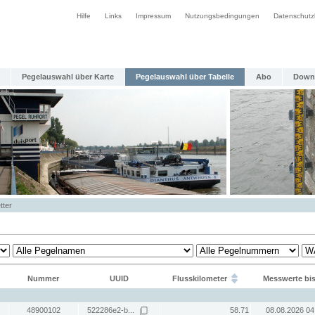
Hilfe
Links
Impressum
Nutzungsbedingungen
Datenschutz
Pegelauswahl über Karte
Pegelauswahl über Tabelle
Abo
Down
tter
Nummer
UUID
Flusskilometer
Messwerte bi
48900102
522286e2-b...
58.71
08.08.2026 04