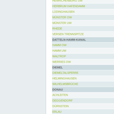
HENRICHENBURG UW
HERBRUM HAFENDAMM
LÜDINGHAUSEN
MÜNSTER OW
MÜNSTER UW
RHEDE
VERSEN TRENNSPITZE
DATTELN-HAMM-KANAL
HAMM OW
HAMM UW
WALTROP
WERRIES OW
DIEMEL
DIEMELTALSPERRE
HELMINGHAUSEN
WILHELMSBRÜCKE
DONAU
ACHLEITEN
DEGGENDORF
DÜRNSTEIN
ERLAU