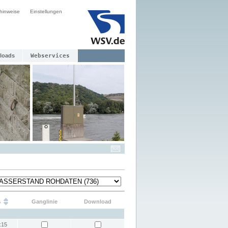
hinweise
Einstellungen
loads
Webservices
s
Ganglinie
Download
:15