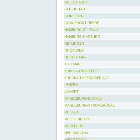
GEESTHACHT
GLÜCKSTADT
GORLEBEN
GRAUERORT REEDE
HAMBURG ST. PAULI
HAMBURG-HARBURG
HETLINGEN
HITZACKER
HOHNSTORF
KOLLMAR
KRAUTSAND REEDE
KRÜCKAU-SPERRWERK AP
LENZEN
LÜHORT
MAGDEBURG-BUCKAU
MAGDEBURG-STROMBRÜCKE
MEISSEN
MÜGGENDORF
MÜHLBERG
NEU DARCHAU
NIEGRIPP AP