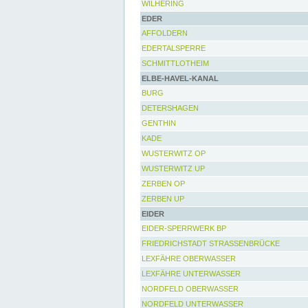
WILHERING
EDER
AFFOLDERN
EDERTALSPERRE
SCHMITTLOTHEIM
ELBE-HAVEL-KANAL
BURG
DETERSHAGEN
GENTHIN
KADE
WUSTERWITZ OP
WUSTERWITZ UP
ZERBEN OP
ZERBEN UP
EIDER
EIDER-SPERRWERK BP
FRIEDRICHSTADT STRASSENBRÜCKE
LEXFÄHRE OBERWASSER
LEXFÄHRE UNTERWASSER
NORDFELD OBERWASSER
NORDFELD UNTERWASSER