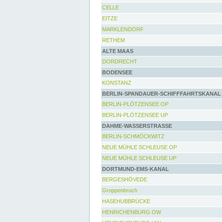
CELLE
EITZE
MARKLENDORF
RETHEM
ALTE MAAS
DORDRECHT
BODENSEE
KONSTANZ
BERLIN-SPANDAUER-SCHIFFFAHRTSKANAL
BERLIN-PLÖTZENSEE OP
BERLIN-PLÖTZENSEE UP
DAHME-WASSERSTRASSE
BERLIN-SCHMÖCKWITZ
NEUE MÜHLE SCHLEUSE OP
NEUE MÜHLE SCHLEUSE UP
DORTMUND-EMS-KANAL
BERGESHÖVEDE
Groppenbruch
HASEHUBBRÜCKE
HENRICHENBURG OW