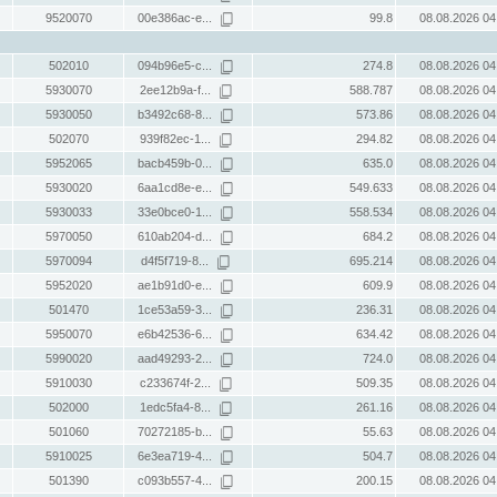
9520070
00e386ac-e...
99.8
08.08.2026 04
502010
094b96e5-c...
274.8
08.08.2026 04
5930070
2ee12b9a-f...
588.787
08.08.2026 04
5930050
b3492c68-8...
573.86
08.08.2026 04
502070
939f82ec-1...
294.82
08.08.2026 04
5952065
bacb459b-0...
635.0
08.08.2026 04
5930020
6aa1cd8e-e...
549.633
08.08.2026 04
5930033
33e0bce0-1...
558.534
08.08.2026 04
5970050
610ab204-d...
684.2
08.08.2026 04
5970094
d4f5f719-8...
695.214
08.08.2026 04
5952020
ae1b91d0-e...
609.9
08.08.2026 04
501470
1ce53a59-3...
236.31
08.08.2026 04
5950070
e6b42536-6...
634.42
08.08.2026 04
5990020
aad49293-2...
724.0
08.08.2026 04
5910030
c233674f-2...
509.35
08.08.2026 04
502000
1edc5fa4-8...
261.16
08.08.2026 04
501060
70272185-b...
55.63
08.08.2026 04
5910025
6e3ea719-4...
504.7
08.08.2026 04
501390
c093b557-4...
200.15
08.08.2026 04