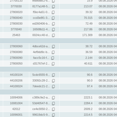
27700133
e6b68bc2-6...
15.9
08.08.2026 04
3770030
8177a148-5...
213.07
08.08.2026 04
27800020
f5bc4a51-0...
39.32
08.08.2026 04
27800040
ccd3e8f1-3...
70.315
08.08.2026 04
27800030
ed260406-b...
72.49
08.08.2026 04
3770040
16508b11-4...
217.86
08.08.2026 04
25463
0024cc40-d...
171.309
08.08.2026 04
27800060
4dbce62d-a...
38.72
08.08.2026 04
27800080
4ef9dd9c-b...
36.59
08.08.2026 04
27800090
facc5c16-f...
2.144
08.08.2026 04
27800050
d31767ef-2...
40.611
08.08.2026 04
44100104
5cdc6555-8...
90.6
08.08.2026 04
44100206
33092c28-2...
90.0
08.08.2026 04
44100024
7deedc21-2...
97.4
08.08.2026 04
10094006
c389c9e2-a...
2223.1
08.08.2026 04
10081004
53d40547-8...
2284.4
08.08.2026 04
42012
ce4e3050-2...
2009.2
08.08.2026 04
10096001
99619dc5-9...
2214.5
08.08.2026 04