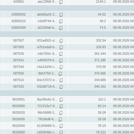
420061
aec23fd6-9...
2144.1
08.08.2026 04
42800502
ab9d5a42-2...
44.02
08.08.2026 04
42800310
c6e9f744-4...
49.2
08.08.2026 04
42800309
d2155fa6-b...
74.5
08.08.2026 04
587507
831ad501-d...
332.54
08.08.2026 04
587505
a7b1eda9-b...
326.83
08.08.2026 04
587535
e9e7f20c-9...
361.444
08.08.2026 04
587541
e4f29379-6...
371.285
08.08.2026 04
587540
c6a12d34-c...
376.56
08.08.2026 04
587550
3bfcf759-2...
376.965
08.08.2026 04
587510
64c37072-d...
344.686
08.08.2026 04
587520
532d8718-6...
346.162
08.08.2026 04
9520081
8ac85e6c-6...
110.1
08.08.2026 04
9520060
721313e7-9...
83.14
08.08.2026 04
9520020
86c5688f-2...
26.09
08.08.2026 04
9520030
7f01fbd8-6...
26.09
08.08.2026 04
9520040
61394669-3...
78.19
08.08.2026 04
9520050
cb93548e-c...
78.312
08.08.2026 04