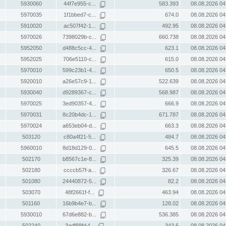
5930060
44f7e955-c...
583.393
08.08.2026 04
5970035
1f1bbed7-c...
674.0
08.08.2026 04
5910020
ac507f42-1...
492.95
08.08.2026 04
5970026
7398029b-c...
660.738
08.08.2026 04
5952050
d488c5cc-4...
623.1
08.08.2026 04
5952025
706e5110-c...
615.0
08.08.2026 04
5970010
599c23b1-4...
650.5
08.08.2026 04
5920010
a26e57c9-1...
522.639
08.08.2026 04
5930040
d9289367-c...
568.987
08.08.2026 04
5970025
3ed90357-4...
666.9
08.08.2026 04
5970031
8c20b4dc-1...
671.787
08.08.2026 04
5970024
a653eb04-d...
663.3
08.08.2026 04
503120
c80a4f21-5...
484.7
08.08.2026 04
5960010
8d18d129-0...
645.5
08.08.2026 04
502170
b8567c1e-8...
325.39
08.08.2026 04
502180
ccccb57f-a...
326.67
08.08.2026 04
501080
24440872-5...
82.2
08.08.2026 04
503070
48f2661f-f...
463.94
08.08.2026 04
501160
16b9b4e7-b...
128.02
08.08.2026 04
5930010
67d6e882-b...
536.385
08.08.2026 04
502240
3adf88fd-f...
343.6
08.08.2026 04