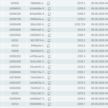
420091
f3bf0b0b-e...
2079.1
08.08.2026 04
10088003
616dd98e-8...
2256.9
08.08.2026 04
10046105
824a046b-9...
2458.3
08.08.2026 04
10090708
0fd56e0a-e...
2230.3
08.08.2026 04
10090408
560cf185-0...
2230.724
08.08.2026 04
10053009
296fc6d4-3...
2414.8
08.08.2026 04
10054500
c9409937-b...
2409.7
08.08.2026 04
42011
56178f74-b...
2015.2
08.08.2026 04
42013
ff44be4a-f...
1941.5
08.08.2026 04
42009
6b002fef-8...
2111.0
08.08.2026 04
10056302
e476bcad-b...
2397.4
08.08.2026 04
10091008
9f12c405-3...
2226.7
08.08.2026 04
10092000
33ceb441-2...
2225.2
08.08.2026 04
10068006
f768173a-7...
2350.7
08.08.2026 04
10078000
7fe63a95-8...
2305.5
08.08.2026 04
10061007
eebd633a-3...
2379.3
08.08.2026 04
10062000
7644f1d7-3...
2376.5
08.08.2026 04
42015
f7b5c3d3-3...
1879.2
08.08.2026 04
10089006
e6d68ab7-5...
2249.5
08.08.2026 04
42014
35846b8b-e...
1894.7
08.08.2026 04