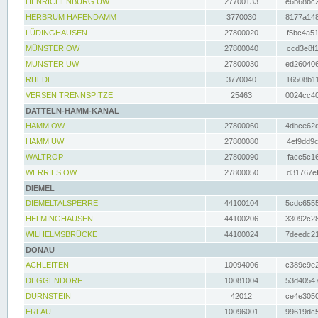
HENRICHENBURG UW
27700133
e6b68bc2
HERBRUM HAFENDAMM
3770030
8177a148
LÜDINGHAUSEN
27800020
f5bc4a51
MÜNSTER OW
27800040
ccd3e8f1
MÜNSTER UW
27800030
ed260406
RHEDE
3770040
16508b11
VERSEN TRENNSPITZE
25463
0024cc40
DATTELN-HAMM-KANAL
HAMM OW
27800060
4dbce62d
HAMM UW
27800080
4ef9dd9c
WALTROP
27800090
facc5c16
WERRIES OW
27800050
d31767ef
DIEMEL
DIEMELTALSPERRE
44100104
5cdc6555
HELMINGHAUSEN
44100206
33092c28
WILHELMSBRÜCKE
44100024
7deedc21
DONAU
ACHLEITEN
10094006
c389c9e2
DEGGENDORF
10081004
53d40547
DÜRNSTEIN
42012
ce4e3050
ERLAU
10096001
99619dc5