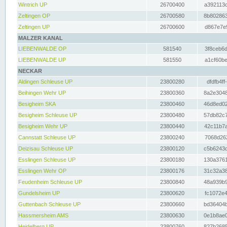
Wintrich UP
26700400
a392113c
Zeltingen OP
26700580
8b802863
Zeltingen UP
26700600
d867e7e9
MALZER KANAL
LIEBENWALDE OP
581540
3f8ceb6d
LIEBENWALDE UP
581550
a1cf60be
NECKAR
Aldingen Schleuse UP
23800280
dfdfb4ff
Beihingen Wehr UP
23800360
8a2e3048
Besigheim SKA
23800460
46d8ed02
Besigheim Schleuse UP
23800480
57db82c7
Besigheim Wehr UP
23800440
42c11b7a
Cannstatt Schleuse UP
23800240
7068d262
Deizisau Schleuse UP
23800120
c5b6243d
Esslingen Schleuse UP
23800180
130a3761
Esslingen Wehr OP
23800176
31c32a38
Feudenheim Schleuse UP
23800840
48a939b9
Gundelsheim UP
23800620
fc1072e4
Guttenbach Schleuse UP
23800660
bd36404b
Hassmersheim AMS
23800630
0e1b8ae0
Heidelberg UP
23800760
827b2685