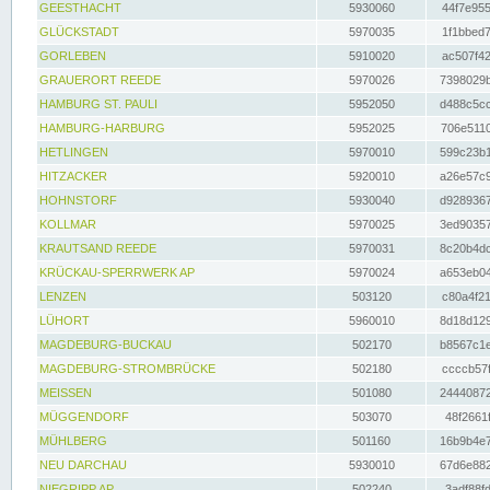
GEESTHACHT
5930060
44f7e955
GLÜCKSTADT
5970035
1f1bbed7
GORLEBEN
5910020
ac507f42
GRAUERORT REEDE
5970026
7398029b
HAMBURG ST. PAULI
5952050
d488c5cc
HAMBURG-HARBURG
5952025
706e5110
HETLINGEN
5970010
599c23b1
HITZACKER
5920010
a26e57c9
HOHNSTORF
5930040
d9289367
KOLLMAR
5970025
3ed90357
KRAUTSAND REEDE
5970031
8c20b4dc
KRÜCKAU-SPERRWERK AP
5970024
a653eb04
LENZEN
503120
c80a4f21
LÜHORT
5960010
8d18d129
MAGDEBURG-BUCKAU
502170
b8567c1e
MAGDEBURG-STROMBRÜCKE
502180
ccccb57f
MEISSEN
501080
24440872
MÜGGENDORF
503070
48f2661f
MÜHLBERG
501160
16b9b4e7
NEU DARCHAU
5930010
67d6e882
NIEGRIPP AP
502240
3adf88fd