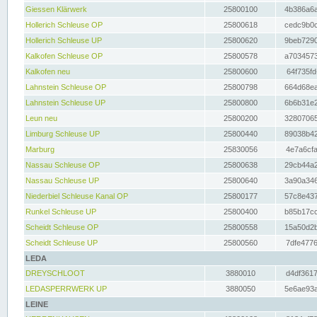
Giessen Klärwerk
25800100
4b386a6a
Hollerich Schleuse OP
25800618
cedc9b0c
Hollerich Schleuse UP
25800620
9beb7290
Kalkofen Schleuse OP
25800578
a7034573
Kalkofen neu
25800600
64f735fd
Lahnstein Schleuse OP
25800798
664d68ea
Lahnstein Schleuse UP
25800800
6b6b31e2
Leun neu
25800200
32807065
Limburg Schleuse UP
25800440
89038b42
Marburg
25830056
4e7a6cfa
Nassau Schleuse OP
25800638
29cb44a2
Nassau Schleuse UP
25800640
3a90a346
Niederbiel Schleuse Kanal OP
25800177
57c8e437
Runkel Schleuse UP
25800400
b85b17cc
Scheidt Schleuse OP
25800558
15a50d2b
Scheidt Schleuse UP
25800560
7dfe4776
LEDA
DREYSCHLOOT
3880010
d4df3617
LEDASPERRWERK UP
3880050
5e6ae93a
LEINE