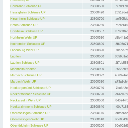
Heilbronn Schleuse UP
23800560
f77df170
Hessigheim Schleuse UP
23800420
23517de9
Hirschhorn Schleuse UP
23800700
acf505dd
Hofen Schleuse UP
23800260
cf2af1a4
Horkheim Schleuse UP
23800557
b76bf04c
Horkheim Wehr UP
23800520
d9b441a5
Kochendorf Schleuse UP
23800600
8f695e71
Ladenburg Wehr UP
23800820
70cee7df
Lauffen
23800500
8559d1a0
Lauffen Schleuse UP
23800501
2f7cb553
Mannheim Neckar
23800900
25582d3f
Marbach Schleuse UP
23800322
456974a8
Marbach Wehr UP
23800320
a73a9cb4
Neckargemünd Schleuse UP
23800740
7be3ff2e
Neckarsteinach Schleuse UP
23800720
d64d07f7
Neckarsulm Wehr UP
23800580
845944f8
Neckarzimmern Schleuse UP
23800640
f00c7183
Oberesslingen Schleuse UP
23800145
cbfae6bc
Oberesslingen Wehr UP
23800140
9de0843a
Obertürkheim Schleuse UP
23800200
80e002d8