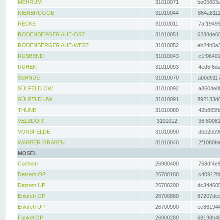
MEHRUM
31010071
be05603a
NIENBRÜGGE
31010044
864a8111
RECKE
31010011
7af19499
RODENBERGER AUE-OST
31010051
6288de60
RODENBERGER AUE-WEST
31010052
eb24b5a3
RUSBEND
31010043
c1f06401
RÜHEN
31010093
4ed5f6da
SEHNDE
31010070
ab0d9117
SÜLFELD OW
31010092
a8604e8f
SÜLFELD UW
31010091
892183d6
THUNE
31010080
42b865fb
VELSDORF
3101012
36f80081
VORSFELDE
31010090
dbb2bb9f
WARBER GRABEN
31010040
2f1080ba
MOSEL
Cochem
26900400
768df4e9
Detzem OP
26700180
c40912fd
Detzem UP
26700200
dc344605
Enkirch OP
26700880
87207dcd
Enkirch UP
26700900
ee861944
Fankel OP
26900280
68198b48