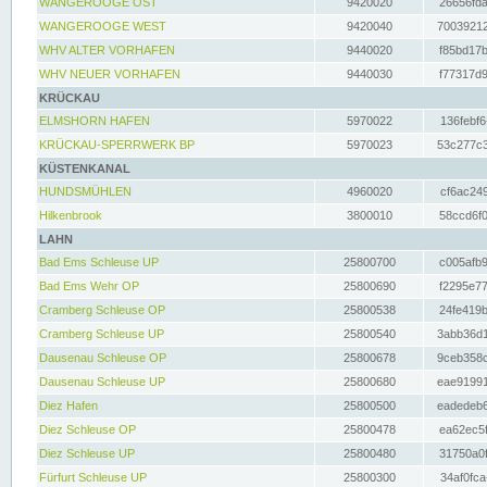
WANGEROOGE OST
9420020
26656fda
WANGEROOGE WEST
9420040
70039212
WHV ALTER VORHAFEN
9440020
f85bd17b
WHV NEUER VORHAFEN
9440030
f77317d9
KRÜCKAU
ELMSHORN HAFEN
5970022
136febf6
KRÜCKAU-SPERRWERK BP
5970023
53c277c3
KÜSTENKANAL
HUNDSMÜHLEN
4960020
cf6ac249
Hilkenbrook
3800010
58ccd6f0
LAHN
Bad Ems Schleuse UP
25800700
c005afb9
Bad Ems Wehr OP
25800690
f2295e77
Cramberg Schleuse OP
25800538
24fe419b
Cramberg Schleuse UP
25800540
3abb36d1
Dausenau Schleuse OP
25800678
9ceb358c
Dausenau Schleuse UP
25800680
eae91991
Diez Hafen
25800500
eadedeb6
Diez Schleuse OP
25800478
ea62ec5f
Diez Schleuse UP
25800480
31750a0f
Fürfurt Schleuse UP
25800300
34af0fca