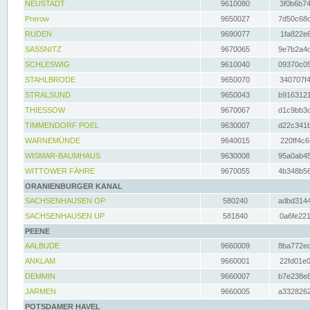
NEUSTADT
9610080
3f0b6b74
Prerow
9650027
7d50c68c
RUDEN
9690077
1fa822e6
SASSNITZ
9670065
9e7b2a4d
SCHLESWIG
9610040
09370c05
STAHLBRODE
9650070
340707f4
STRALSUND
9650043
b9163121
THIESSOW
9670067
d1c9bb3c
TIMMENDORF POEL
9630007
d22c341b
WARNEMÜNDE
9640015
220ff4c6
WISMAR-BAUMHAUS
9630008
95a0ab45
WITTOWER FÄHRE
9670055
4b348b56
ORANIENBURGER KANAL
SACHSENHAUSEN OP
580240
adbd3144
SACHSENHAUSEN UP
581840
0a6fe221
PEENE
AALBUDE
9660009
8ba772ed
ANKLAM
9660001
22fd01e0
DEMMIN
9660007
b7e238e8
JARMEN
9660005
a3328262
POTSDAMER HAVEL