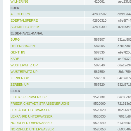
WILHERING
420061
aec23fd6
EDER
AFFOLDERN
42800502
ab9d5a42
EDERTALSPERRE
42800310
c6e9f744
SCHMITTLOTHEIM
42800309
d2155fa6
ELBE-HAVEL-KANAL
BURG
587507
831ad501
DETERSHAGEN
587505
a7b1eda9
GENTHIN
587535
e9e7f20c
KADE
587541
e4f29379
WUSTERWITZ OP
587540
c6a12d34
WUSTERWITZ UP
587550
3bfcf759
ZERBEN OP
587510
64c37072
ZERBEN UP
587520
532d8718
EIDER
EIDER-SPERRWERK BP
9520081
8ac85e6c
FRIEDRICHSTADT STRASSENBRÜCKE
9520060
721313e7
LEXFÄHRE OBERWASSER
9520020
86c5688f
LEXFÄHRE UNTERWASSER
9520030
7f01fbd8
NORDFELD OBERWASSER
9520040
61394669
NORDFELD UNTERWASSER
9520050
cb93548e