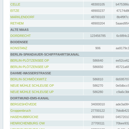
CELLE
48300105
b475386c
EITZE
48900237
47174d8f
MARKLENDORF
48700103
8b4f9f7c
RETHEM
48900204
5aaed954
ALTE MAAS
DORDRECHT
123456785
6c6f84c2
BODENSEE
KONSTANZ
906
aa9179c1
BERLIN-SPANDAUER-SCHIFFFAHRTSKANAL
BERLIN-PLÖTZENSEE OP
586640
ee52ce62
BERLIN-PLÖTZENSEE UP
586650
45721a68
DAHME-WASSERSTRASSE
BERLIN-SCHMÖCKWITZ
586810
6b595707
NEUE MÜHLE SCHLEUSE OP
586270
0e0dbcc9
NEUE MÜHLE SCHLEUSE UP
586280
c9a6c3bf
DORTMUND-EMS-KANAL
BERGESHÖVEDE
34000010
ade3a084
Groppenbruch
27700122
7bbdb421
HASEHUBBRÜCKE
3690010
04572010
HENRICHENBURG OW
27700111
70bee932