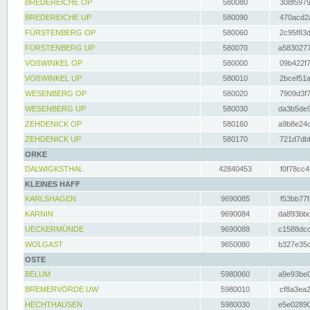
BREDEREICHE OP
580080
308f5979
BREDEREICHE UP
580090
470acd2a
FÜRSTENBERG OP
580060
2c95f83d
FÜRSTENBERG UP
580070
a5830277
VOßWINKEL OP
580000
09b422f7
VOßWINKEL UP
580010
2bcef51a
WESENBERG OP
580020
7909d3f7
WESENBERG UP
580030
da3b5de9
ZEHDENICK OP
580160
a9b8e24c
ZEHDENICK UP
580170
721d7dbf
ORKE
DALWIGKSTHAL
42840453
f0f78cc4
KLEINES HAFF
KARLSHAGEN
9690085
f53bb77f
KARNIN
9690084
da893bbd
UECKERMÜNDE
9690088
c1588dcc
WOLGAST
9650080
b327e35c
OSTE
BELUM
5980060
a9e93be0
BREMERVÖRDE UW
5980010
cf8a3ea2
HECHTHAUSEN
5980030
e5e02890