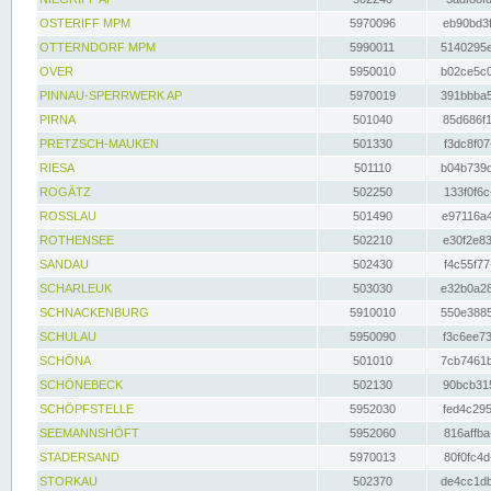
OSTERIFF MPM
5970096
eb90bd3f
OTTERNDORF MPM
5990011
5140295e
OVER
5950010
b02ce5c0
PINNAU-SPERRWERK AP
5970019
391bbba5
PIRNA
501040
85d686f1
PRETZSCH-MAUKEN
501330
f3dc8f07
RIESA
501110
b04b739d
ROGÄTZ
502250
133f0f6c
ROSSLAU
501490
e97116a4
ROTHENSEE
502210
e30f2e83
SANDAU
502430
f4c55f77
SCHARLEUK
503030
e32b0a28
SCHNACKENBURG
5910010
550e3885
SCHULAU
5950090
f3c6ee73
SCHÖNA
501010
7cb7461b
SCHÖNEBECK
502130
90bcb315
SCHÖPFSTELLE
5952030
fed4c295
SEEMANNSHÖFT
5952060
816affba
STADERSAND
5970013
80f0fc4d
STORKAU
502370
de4cc1db