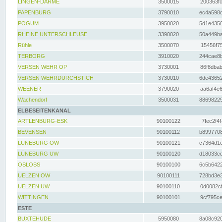
LINGEN-DARME
3500015
200363fc
PAPENBURG
3790010
ec4a598d
POGUM
3950020
5d1e4350
RHEINE UNTERSCHLEUSE
3390020
50a449ba
Rühle
3500070
15456f75
TERBORG
3910020
244cae8b
VERSEN WEHR OP
3730001
86f8dbab
VERSEN WEHRDURCHSTICH
3730010
6de43652
WEENER
3790020
aa6af4e6
Wachendorf
3500031
88698229
ELBESEITENKANAL
ARTLENBURG-ESK
90100122
7fec2f4f
BEVENSEN
90100112
b8997708
LÜNEBURG OW
90100121
c7364d1e
LÜNEBURG UW
90100120
d18033cd
OSLOSS
90100100
6c5b6422
UELZEN OW
90100111
728bd3e3
UELZEN UW
90100110
0d0082cf
WITTINGEN
90100101
9cf795ce
ESTE
BUXTEHUDE
5950080
8a08c920