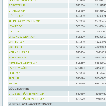
FINDENWIRUNSHIER OP
596410
a5902c55
GARWITZ UP
596230
12499527
GRABOW OP
596330
db4a69b2
GÜRITZ OP
596350
956ce5ff
KLEIN LAASCH WEHR OP
596300
25530a3e
LEWITZ OP
596250
7bbd90ad
LÜBZ OP
596140
d75442cf
MALCHOW WEHR OP
596200
bccaacb3
MALLISS OP
596390
497c29ee
MALLISS UP
596400
a64918a6
NEU KALLISS OP
596430
30739ff3
NEUBURG OP
596160
541c508a
NEUSTADT GLEWE OP
596280
c4381eb3
PARCHIM GÜTE
5961801
3dec3921
PLAU OP
596080
3ffddb2c
PLAU UP
596090
506e6b03
WAREN
596030
bd317edd
MÜGGELSPREE
GROSSE TRÄNKE WEHR OP
582660
81630fdd
GROSSE TRÄNKE WEHR UP
582670
cfad4ee5
MÜRITZ-HAVEL-WASSERSTRASSE