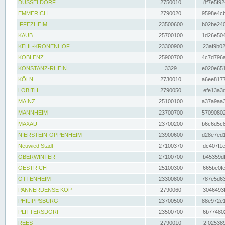
DÜSSELDORF
2750010
8f7e5f92
EMMERICH
2790020
9598e4cb
IFFEZHEIM
23500600
b02be240
KAUB
25700100
1d26e504
KEHL-KRONENHOF
23300900
23af9b02
KOBLENZ
25900700
4c7d796a
KONSTANZ-RHEIN
3329
e020e651
KÖLN
2730010
a6ee8177
LOBITH
2790050
efe13a3d
MAINZ
25100100
a37a9aa3
MANNHEIM
23700700
57090802
MAXAU
23700200
b6c6d5c8
NIERSTEIN-OPPENHEIM
23900600
d28e7ed1
Neuwied Stadt
27100370
dc407f1e
OBERWINTER
27100700
b45359df
OESTRICH
25100300
665be0fe
OTTENHEIM
23300800
787e5d63
PANNERDENSE KOP
2790060
3046493f
PHILIPPSBURG
23700500
88e972e1
PLITTERSDORF
23500700
6b774802
REES
2790010
2f025389