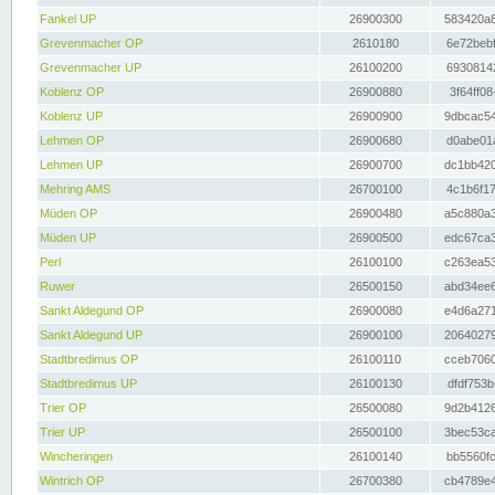
Fankel UP
26900300
583420a8
Grevenmacher OP
2610180
6e72bebf
Grevenmacher UP
26100200
69308142
Koblenz OP
26900880
3f64ff08
Koblenz UP
26900900
9dbcac54
Lehmen OP
26900680
d0abe01a
Lehmen UP
26900700
dc1bb420
Mehring AMS
26700100
4c1b6f17
Müden OP
26900480
a5c880a3
Müden UP
26900500
edc67ca3
Perl
26100100
c263ea53
Ruwer
26500150
abd34ee6
Sankt Aldegund OP
26900080
e4d6a271
Sankt Aldegund UP
26900100
20640279
Stadtbredimus OP
26100110
cceb7060
Stadtbredimus UP
26100130
dfdf753b
Trier OP
26500080
9d2b4126
Trier UP
26500100
3bec53ca
Wincheringen
26100140
bb5560fc
Wintrich OP
26700380
cb4789e4