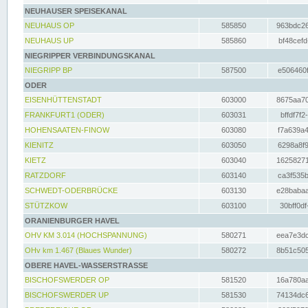
NEUHAUSER SPEISEKANAL
NEUHAUS OP
585850
963bdc26
NEUHAUS UP
585860
bf48cefd
NIEGRIPPER VERBINDUNGSKANAL
NIEGRIPP BP
587500
e506460f
ODER
EISENHÜTTENSTADT
603000
8675aa70
FRANKFURT1 (ODER)
603031
bffdf7f2
HOHENSAATEN-FINOW
603080
f7a639a4
KIENITZ
603050
6298a8f9
KIETZ
603040
16258271
RATZDORF
603140
ca3f535b
SCHWEDT-ODERBRÜCKE
603130
e28babaa
STÜTZKOW
603100
30bff0df
ORANIENBURGER HAVEL
OHV KM 3.014 (HOCHSPANNUNG)
580271
eea7e3dc
OHv km 1.467 (Blaues Wunder)
580272
8b51c505
OBERE HAVEL-WASSERSTRASSE
BISCHOFSWERDER OP
581520
16a780aa
BISCHOFSWERDER UP
581530
74134dc6