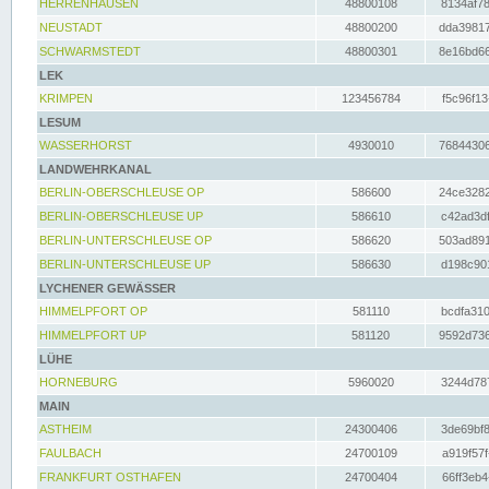
HERRENHAUSEN
48800108
8134af78
NEUSTADT
48800200
dda39817
SCHWARMSTEDT
48800301
8e16bd66
LEK
KRIMPEN
123456784
f5c96f13
LESUM
WASSERHORST
4930010
76844306
LANDWEHRKANAL
BERLIN-OBERSCHLEUSE OP
586600
24ce3282
BERLIN-OBERSCHLEUSE UP
586610
c42ad3df
BERLIN-UNTERSCHLEUSE OP
586620
503ad891
BERLIN-UNTERSCHLEUSE UP
586630
d198c901
LYCHENER GEWÄSSER
HIMMELPFORT OP
581110
bcdfa310
HIMMELPFORT UP
581120
9592d736
LÜHE
HORNEBURG
5960020
3244d787
MAIN
ASTHEIM
24300406
3de69bf8
FAULBACH
24700109
a919f57f
FRANKFURT OSTHAFEN
24700404
66ff3eb4