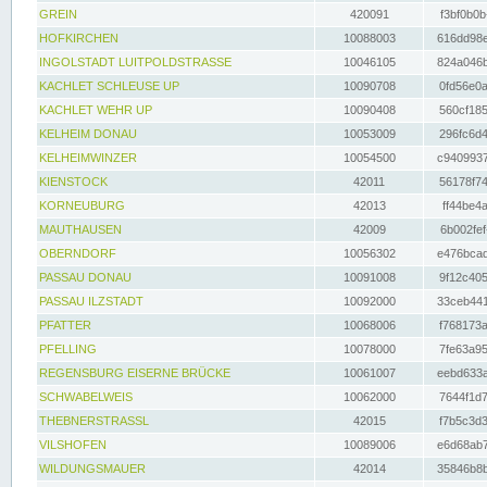
GREIN
420091
f3bf0b0b
HOFKIRCHEN
10088003
616dd98e
INGOLSTADT LUITPOLDSTRASSE
10046105
824a046b
KACHLET SCHLEUSE UP
10090708
0fd56e0a
KACHLET WEHR UP
10090408
560cf185
KELHEIM DONAU
10053009
296fc6d4
KELHEIMWINZER
10054500
c9409937
KIENSTOCK
42011
56178f74
KORNEUBURG
42013
ff44be4a
MAUTHAUSEN
42009
6b002fef
OBERNDORF
10056302
e476bcad
PASSAU DONAU
10091008
9f12c405
PASSAU ILZSTADT
10092000
33ceb441
PFATTER
10068006
f768173a
PFELLING
10078000
7fe63a95
REGENSBURG EISERNE BRÜCKE
10061007
eebd633a
SCHWABELWEIS
10062000
7644f1d7
THEBNERSTRASSL
42015
f7b5c3d3
VILSHOFEN
10089006
e6d68ab7
WILDUNGSMAUER
42014
35846b8b