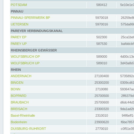
POTSDAM
580412
5e10e1e7
PINNAU
PINNAU-SPERRWERK BP
5970018
26259e8f
UETERSEN
5970016
575da86f
PAREYER VERBINDUNGSKANAL
PAREY EP
502300
25ca1bef
PAREY UP
587530
bafddcbf
RHEINSBERGER GEWÄSSER
WOLFSBRUCH OP
589000
4d00c13e
WOLFSBRUCH UP
589010
3d43a8d7
RHEIN
ANDERNACH
27100400
5735892a
BINGEN
25300200
0309cd61
BONN
2710080
593647aa
BOPPARD
25700500
2ff6379d
BRAUBACH
25700600
d6dc44d1
BREISACH
23300320
9da1ad2b
Basel-Rheinhalle
2310010
94f6eff1
Bodenheim
23900620
f6be7857
DUISBURG-RUHRORT
2770010
c0f51e35