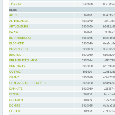
TÖNNING
9520070
00e386ac
ELBE
AKEN
502010
094b96e5
ALTENGAMME
5930070
2ee12b9a
ARTLENBURG
5930050
b3492c68
BARBY
502070
939f82ec
BLANKENESE UF
5952065
bacb459b
BLECKEDE
5930020
6aa1cd8e
BOIZENBURG
5930033
33e0bce0
BROKDORF
5970050
610ab204
BRUNSBÜTTEL MPM
5970094
d4f5f719
BUNTHAUS
5952020
ae1b91d0
COSWIG
501470
1ce53a59
CRANZ
5950070
e6b42536
CUXHAVEN STEUBENHÖFT
5990020
aad49293
DAMNATZ
5910030
c233674f
DESSAU
502000
1edc5fa4
DRESDEN
501060
70272185
DÖMITZ
5910025
6e3ea719
ELSTER
501390
c093b557