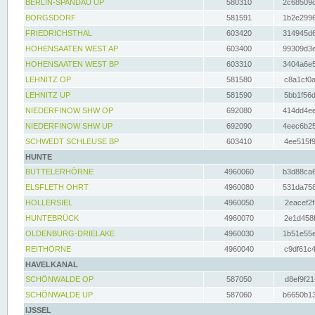
BERLIN-SPANDAU UP
580310
2c68509c
BORGSDORF
581591
1b2e2996
FRIEDRICHSTHAL
603420
314945d6
HOHENSAATEN WEST AP
603400
99309d3e
HOHENSAATEN WEST BP
603310
3404a6e5
LEHNITZ OP
581580
c8a1cf0a
LEHNITZ UP
581590
5bb1f56d
NIEDERFINOW SHW OP
692080
414dd4ee
NIEDERFINOW SHW UP
692090
4eec6b25
SCHWEDT SCHLEUSE BP
603410
4ee515f9
HUNTE
BUTTELERHÖRNE
4960060
b3d88ca6
ELSFLETH OHRT
4960080
531da758
HOLLERSIEL
4960050
2eacef2f
HUNTEBRÜCK
4960070
2e1d458b
OLDENBURG-DRIELAKE
4960030
1b51e55e
REITHÖRNE
4960040
c9df61c4
HAVELKANAL
SCHÖNWALDE OP
587050
d8ef9f21
SCHÖNWALDE UP
587060
b6650b13
IJSSEL