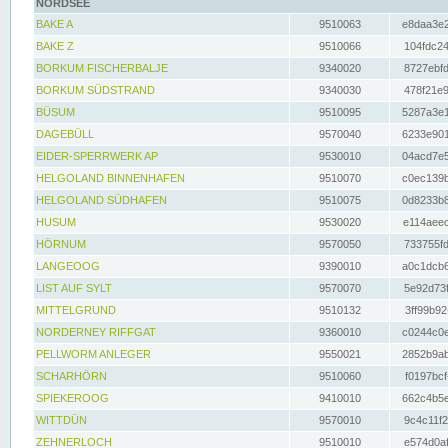
NORDSEE
BAKE A
9510063
e8daa3e2
BAKE Z
9510066
104fdc24
BORKUM FISCHERBALJE
9340020
8727ebfd
BORKUM SÜDSTRAND
9340030
478f21e9
BÜSUM
9510095
5287a3e1
DAGEBÜLL
9570040
6233e901
EIDER-SPERRWERK AP
9530010
04acd7e5
HELGOLAND BINNENHAFEN
9510070
c0ec139b
HELGOLAND SÜDHAFEN
9510075
0d8233b8
HUSUM
9530020
e114aeec
HÖRNUM
9570050
733755fd
LANGEOOG
9390010
a0c1dcb6
LIST AUF SYLT
9570070
5e92d73f
MITTELGRUND
9510132
3ff99b92
NORDERNEY RIFFGAT
9360010
c0244c0e
PELLWORM ANLEGER
9550021
2852b9ab
SCHARHÖRN
9510060
f0197bcf
SPIEKEROOG
9410010
662c4b5e
WITTDÜN
9570010
9c4c11f2
ZEHNERLOCH
9510010
e574d0af