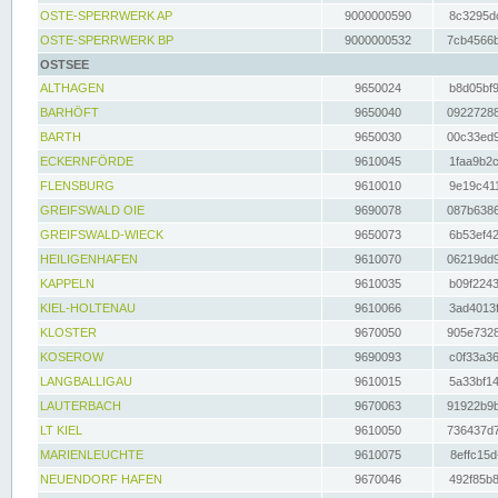
OSTE-SPERRWERK AP
9000000590
8c3295dc
OSTE-SPERRWERK BP
9000000532
7cb4566b
OSTSEE
ALTHAGEN
9650024
b8d05bf9
BARHÖFT
9650040
09227288
BARTH
9650030
00c33ed9
ECKERNFÖRDE
9610045
1faa9b2c
FLENSBURG
9610010
9e19c411
GREIFSWALD OIE
9690078
087b6386
GREIFSWALD-WIECK
9650073
6b53ef42
HEILIGENHAFEN
9610070
06219dd9
KAPPELN
9610035
b09f2243
KIEL-HOLTENAU
9610066
3ad4013f
KLOSTER
9670050
905e7328
KOSEROW
9690093
c0f33a36
LANGBALLIGAU
9610015
5a33bf14
LAUTERBACH
9670063
91922b9b
LT KIEL
9610050
736437d7
MARIENLEUCHTE
9610075
8effc15d
NEUENDORF HAFEN
9670046
492f85b8