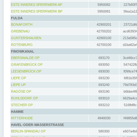
ESTE INNERES SPERRWERK AP
5950082
227b83f7
ESTE INNERES SPERRWERK BP
5950081
5fea1a12
FULDA
BONAFORTH
42900201
23721dfd
GREBENAU
42700202
acd63934
GUNTERSHAUSEN
42900100
213a585d
ROTENBURG
42700100
d1ba62a4
FINOWKANAL
EBERSWALDE OP
693170
3cd46cc7
GRAFENBRÜCK OP
693050
547422fb
LEESENBRÜCK OP
693030
f099ce74
LIEPE OP
693230
6f81b35f
LIEPE UP
693240
79d783d3
RAGÖSE OP
693190
b6bbe4f8
RUHLSDORF OP
693010
6629a4ca
STECHER OP
693210
516fbf8c
HAMME
RITTERHUDE
4940030
f49855d8
HAVEL-ODER-WASSERSTRASSE
BERLIN-SPANDAU OP
580300
e607a4b6