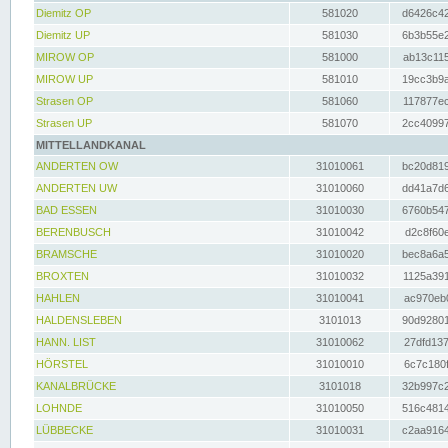
Diemitz OP
581020
d6426c42
Diemitz UP
581030
6b3b55e2
MIROW OP
581000
ab13c115
MIROW UP
581010
19cc3b9a
Strasen OP
581060
117877ec
Strasen UP
581070
2cc40997
MITTELLANDKANAL
ANDERTEN OW
31010061
bc20d819
ANDERTEN UW
31010060
dd41a7d6
BAD ESSEN
31010030
6760b547
BERENBUSCH
31010042
d2c8f60e
BRAMSCHE
31010020
bec8a6a5
BROXTEN
31010032
1125a391
HAHLEN
31010041
ac970eb0
HALDENSLEBEN
3101013
90d92801
HANN. LIST
31010062
27dfd137
HÖRSTEL
31010010
6c7c180f
KANALBRÜCKE
3101018
32b997c2
LOHNDE
31010050
516c4814
LÜBBECKE
31010031
c2aa9164