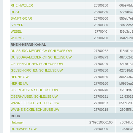
RHEINWEILER
23300130
06b978dd
RUST
23300580
5389b878
SANKT GOAR
25700300
550eb7e9
SPEYER
23700600
2cb8ae5b
WESEL
2770040
f33c3cc9
WORMS
23900200
844a620f
RHEIN-HERNE-KANAL
DUISBURG-MEIDERICH SCHLEUSE OW
27700262
f18e81da
DUISBURG-MEIDERICH SCHLEUSE UW
27700273
48780245
GELSENKIRCHEN SCHLEUSE OW
27700229
5b9f8134
GELSENKIRCHEN SCHLEUSE UW
27700230
427318d0
HERNE OW
27700150
ac6c4362
HERNE UW
27700160
b9975ea1
OBERHAUSEN SCHLEUSE OW
27700240
e251f943
OBERHAUSEN SCHLEUSE UW
27700251
12f63015
WANNE EICKEL SCHLEUSE OW
27700193
05ca0e33
WANNE EICKEL SCHLEUSE UW
27700218
23045f8b
RUHR
Hattingen
2769510000100
c0594fb5
RUHRWEHR OW
27600090
12a3037f