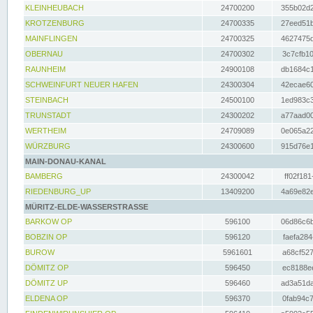
KLEINHEUBACH
24700200
355b02d2
KROTZENBURG
24700335
27eed51b
MAINFLINGEN
24700325
4627475d
OBERNAU
24700302
3c7cfb10
RAUNHEIM
24900108
db1684c1
SCHWEINFURT NEUER HAFEN
24300304
42ecae60
STEINBACH
24500100
1ed983c3
TRUNSTADT
24300202
a77aad00
WERTHEIM
24709089
0e065a22
WÜRZBURG
24300600
915d76e1
MAIN-DONAU-KANAL
BAMBERG
24300042
ff02f181
RIEDENBURG_UP
13409200
4a69e82e
MÜRITZ-ELDE-WASSERSTRASSE
BARKOW OP
596100
06d86c6b
BOBZIN OP
596120
faefa284
BUROW
5961601
a68cf527
DÖMITZ OP
596450
ec8188ee
DÖMITZ UP
596460
ad3a51da
ELDENA OP
596370
0fab94c7