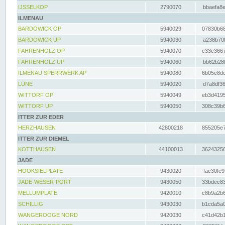
IJSSELKOP
2790070
bbaefa8e
ILMENAU
BARDOWICK OP
5940029
07830b68
BARDOWICK UP
5940030
a238b70f
FAHRENHOLZ OP
5940070
c33c3667
FAHRENHOLZ UP
5940060
bb62b28f
ILMENAU SPERRWERK AP
5940080
6b05e8dc
LÜNE
5940020
d7a8df36
WITTORF OP
5940049
eb3d4195
WITTORF UP
5940050
308c39b6
ITTER ZUR EDER
HERZHAUSEN
42800218
855205e7
ITTER ZUR DIEMEL
KOTTHAUSEN
44100013
36243256
JADE
HOOKSIELPLATE
9430020
fac30fe9
JADE-WESER-PORT
9430050
33bdec83
MELLUMPLATE
9420010
c8b9a2b6
SCHILLIG
9430030
b1cda5a0
WANGEROOGE NORD
9420030
c41d42b1