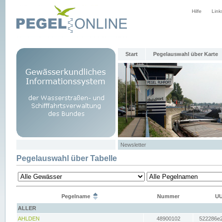
Hilfe
Link
Start
Pegelauswahl über Karte
Newsletter
Pegelauswahl über Tabelle
Pegelname
Nummer
UU
ALLER
AHLDEN
48900102
522286e2