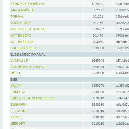
STÖR-SPERRWERK AP
5970041
d9acdbec
TANGERMÜNDE
502350
13e91b77
TORGAU
501261
83bbaedb
VOCKERODE
501480
ae93f2a5
WEHR GEESTHACHT UP
5930062
0f7f58a8
WITTENBERG
501420
070b1eb4
WITTENBERGE
503050
cbf3cd49
ZOLLENSPIEKER
5930090
3de8ea26
ELBE-LÜBECK-KANAL
BÜSSAU UP
9669040
bf7bb8e8
DONNERSCHLEUSE OP
9660049
45634232
MÖLLN
9660050
46644438
EMS
DALUM
3550040
ad357e52
DUKEGAT
3990020
7753c1fa
EMDEN NEUE SEESCHLEUSE
3970010
edfdf747
EMSHÖRN
9340010
c8af067c
FUESTRUP
3310010
3a8ed45f
KNOCK
3990010
438b565e
LEERORT
3910010
abb23dad