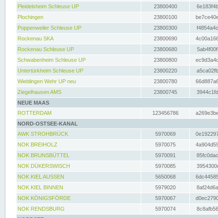
Pleidelsheim Schleuse UP
23800400
6e183f4b
Plochingen
23800100
be7ce40e
Poppenweiler Schleuse UP
23800300
f4854a4c
Rockenau SKA
23800690
4c00a166
Rockenau Schleuse UP
23800680
5ab4f00f
Schwabenheim Schleuse UP
23800800
ec9d3a4d
Untertürkheim Schleuse UP
23800220
a5ca02fb
Wieblingen Wehr UP neu
23800780
66d887a6
Ziegelhausen AMS
23800745
3944c1fd
NEUE MAAS
ROTTERDAM
123456786
a269e3be
NORD-OSTSEE-KANAL
AWK STROHBRÜCK
5970069
0e192297
NOK BREIHOLZ
5970075
4a904d59
NOK BRUNSBÜTTEL
5970091
85fc0dac
NOK DÜKERSWISCH
5970085
3954300d
NOK KIEL AUSSEN
5650068
6dc44585
NOK KIEL BINNEN
5979020
8af24d6a
NOK KÖNIGSFÖRDE
5970067
d0ec2790
NOK RENDSBURG
5970074
8c8afb56