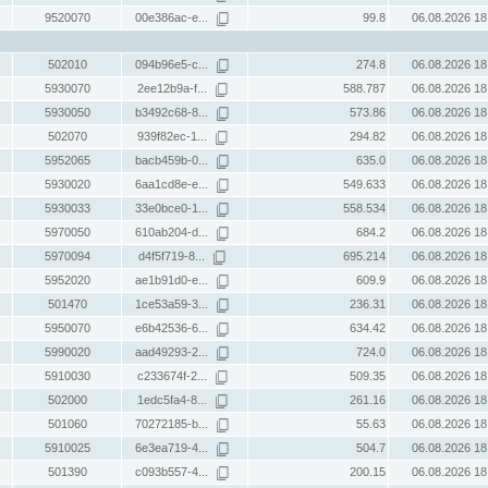
9520070
00e386ac-e...
99.8
06.08.2026 18
502010
094b96e5-c...
274.8
06.08.2026 18
5930070
2ee12b9a-f...
588.787
06.08.2026 18
5930050
b3492c68-8...
573.86
06.08.2026 18
502070
939f82ec-1...
294.82
06.08.2026 18
5952065
bacb459b-0...
635.0
06.08.2026 18
5930020
6aa1cd8e-e...
549.633
06.08.2026 18
5930033
33e0bce0-1...
558.534
06.08.2026 18
5970050
610ab204-d...
684.2
06.08.2026 18
5970094
d4f5f719-8...
695.214
06.08.2026 18
5952020
ae1b91d0-e...
609.9
06.08.2026 18
501470
1ce53a59-3...
236.31
06.08.2026 18
5950070
e6b42536-6...
634.42
06.08.2026 18
5990020
aad49293-2...
724.0
06.08.2026 18
5910030
c233674f-2...
509.35
06.08.2026 18
502000
1edc5fa4-8...
261.16
06.08.2026 18
501060
70272185-b...
55.63
06.08.2026 18
5910025
6e3ea719-4...
504.7
06.08.2026 18
501390
c093b557-4...
200.15
06.08.2026 18