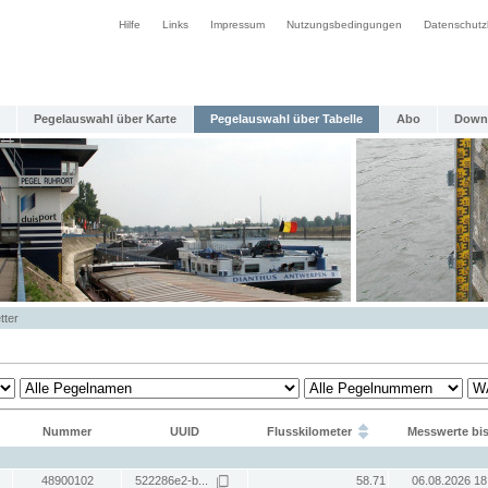
Hilfe
Links
Impressum
Nutzungsbedingungen
Datenschutz
Pegelauswahl über Karte
Pegelauswahl über Tabelle
Abo
Down
tter
Nummer
UUID
Flusskilometer
Messwerte bi
48900102
522286e2-b...
58.71
06.08.2026 18