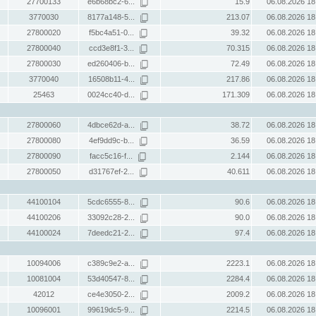
27700133
e6b68bc2-6...
15.9
06.08.2026 18
3770030
8177a148-5...
213.07
06.08.2026 18
27800020
f5bc4a51-0...
39.32
06.08.2026 18
27800040
ccd3e8f1-3...
70.315
06.08.2026 18
27800030
ed260406-b...
72.49
06.08.2026 18
3770040
16508b11-4...
217.86
06.08.2026 18
25463
0024cc40-d...
171.309
06.08.2026 18
27800060
4dbce62d-a...
38.72
06.08.2026 18
27800080
4ef9dd9c-b...
36.59
06.08.2026 18
27800090
facc5c16-f...
2.144
06.08.2026 18
27800050
d31767ef-2...
40.611
06.08.2026 18
44100104
5cdc6555-8...
90.6
06.08.2026 18
44100206
33092c28-2...
90.0
06.08.2026 18
44100024
7deedc21-2...
97.4
06.08.2026 18
10094006
c389c9e2-a...
2223.1
06.08.2026 18
10081004
53d40547-8...
2284.4
06.08.2026 18
42012
ce4e3050-2...
2009.2
06.08.2026 18
10096001
99619dc5-9...
2214.5
06.08.2026 18