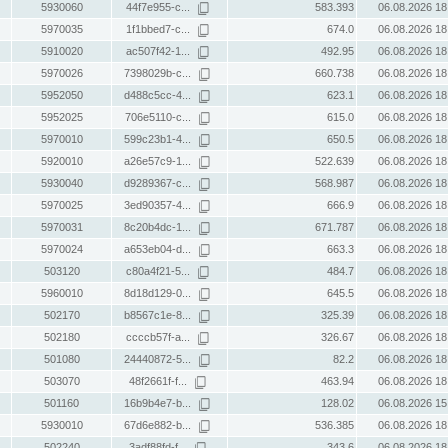
5930060
44f7e955-c...
583.393
06.08.2026 18
5970035
1f1bbed7-c...
674.0
06.08.2026 18
5910020
ac507f42-1...
492.95
06.08.2026 18
5970026
7398029b-c...
660.738
06.08.2026 18
5952050
d488c5cc-4...
623.1
06.08.2026 18
5952025
706e5110-c...
615.0
06.08.2026 18
5970010
599c23b1-4...
650.5
06.08.2026 18
5920010
a26e57c9-1...
522.639
06.08.2026 18
5930040
d9289367-c...
568.987
06.08.2026 18
5970025
3ed90357-4...
666.9
06.08.2026 18
5970031
8c20b4dc-1...
671.787
06.08.2026 18
5970024
a653eb04-d...
663.3
06.08.2026 18
503120
c80a4f21-5...
484.7
06.08.2026 18
5960010
8d18d129-0...
645.5
06.08.2026 18
502170
b8567c1e-8...
325.39
06.08.2026 18
502180
ccccb57f-a...
326.67
06.08.2026 18
501080
24440872-5...
82.2
06.08.2026 18
503070
48f2661f-f...
463.94
06.08.2026 18
501160
16b9b4e7-b...
128.02
06.08.2026 15
5930010
67d6e882-b...
536.385
06.08.2026 18
502240
3adf88fd-f...
343.6
06.08.2026 18