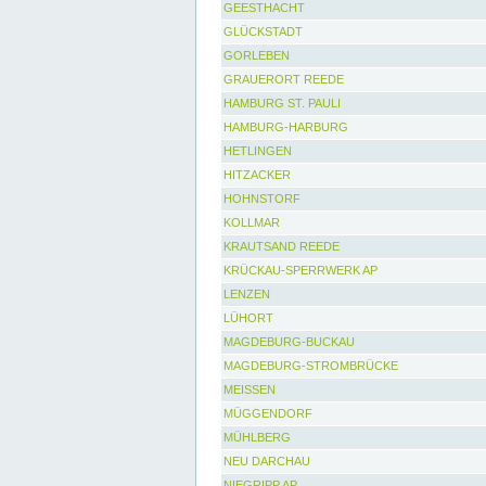
GEESTHACHT
GLÜCKSTADT
GORLEBEN
GRAUERORT REEDE
HAMBURG ST. PAULI
HAMBURG-HARBURG
HETLINGEN
HITZACKER
HOHNSTORF
KOLLMAR
KRAUTSAND REEDE
KRÜCKAU-SPERRWERK AP
LENZEN
LÜHORT
MAGDEBURG-BUCKAU
MAGDEBURG-STROMBRÜCKE
MEISSEN
MÜGGENDORF
MÜHLBERG
NEU DARCHAU
NIEGRIPP AP