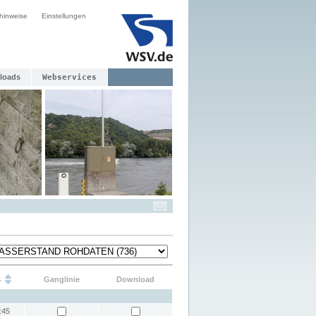
hinweise
Einstellungen
loads
Webservices
s
Ganglinie
Download
:45