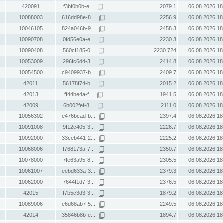
420091
f3bf0b0b-e...
2079.1
06.08.2026 18
10088003
616dd98e-8...
2256.9
06.08.2026 18
10046105
824a046b-9...
2458.3
06.08.2026 18
10090708
0fd56e0a-e...
2230.3
06.08.2026 18
10090408
560cf185-0...
2230.724
06.08.2026 18
10053009
296fc6d4-3...
2414.8
06.08.2026 18
10054500
c9409937-b...
2409.7
06.08.2026 18
42011
56178f74-b...
2015.2
06.08.2026 18
42013
ff44be4a-f...
1941.5
06.08.2026 18
42009
6b002fef-8...
2111.0
06.08.2026 18
10056302
e476bcad-b...
2397.4
06.08.2026 18
10091008
9f12c405-3...
2226.7
06.08.2026 18
10092000
33ceb441-2...
2225.2
06.08.2026 18
10068006
f768173a-7...
2350.7
06.08.2026 18
10078000
7fe63a95-8...
2305.5
06.08.2026 18
10061007
eebd633a-3...
2379.3
06.08.2026 18
10062000
7644f1d7-3...
2376.5
06.08.2026 18
42015
f7b5c3d3-3...
1879.2
06.08.2026 18
10089006
e6d68ab7-5...
2249.5
06.08.2026 18
42014
35846b8b-e...
1894.7
06.08.2026 18