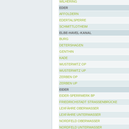
WILHERING
EDER
AFFOLDERN
EDERTALSPERRE
SCHMITTLOTHEIM
ELBE-HAVEL-KANAL
BURG
DETERSHAGEN
GENTHIN
KADE
WUSTERWITZ OP
WUSTERWITZ UP
ZERBEN OP
ZERBEN UP
EIDER
EIDER-SPERRWERK BP
FRIEDRICHSTADT STRASSENBRÜCKE
LEXFÄHRE OBERWASSER
LEXFÄHRE UNTERWASSER
NORDFELD OBERWASSER
NORDFELD UNTERWASSER