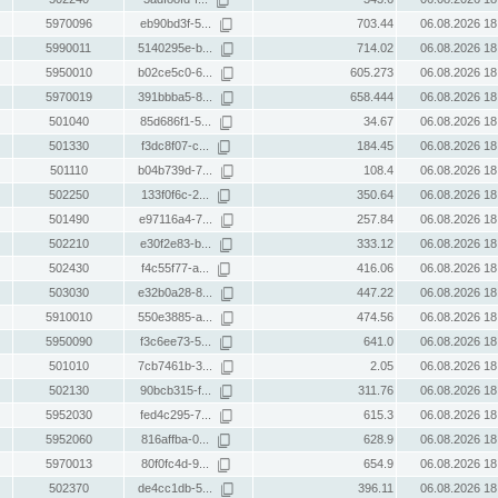
5970096
eb90bd3f-5...
703.44
06.08.2026 18
5990011
5140295e-b...
714.02
06.08.2026 18
5950010
b02ce5c0-6...
605.273
06.08.2026 18
5970019
391bbba5-8...
658.444
06.08.2026 18
501040
85d686f1-5...
34.67
06.08.2026 18
501330
f3dc8f07-c...
184.45
06.08.2026 18
501110
b04b739d-7...
108.4
06.08.2026 18
502250
133f0f6c-2...
350.64
06.08.2026 18
501490
e97116a4-7...
257.84
06.08.2026 18
502210
e30f2e83-b...
333.12
06.08.2026 18
502430
f4c55f77-a...
416.06
06.08.2026 18
503030
e32b0a28-8...
447.22
06.08.2026 18
5910010
550e3885-a...
474.56
06.08.2026 18
5950090
f3c6ee73-5...
641.0
06.08.2026 18
501010
7cb7461b-3...
2.05
06.08.2026 18
502130
90bcb315-f...
311.76
06.08.2026 18
5952030
fed4c295-7...
615.3
06.08.2026 18
5952060
816affba-0...
628.9
06.08.2026 18
5970013
80f0fc4d-9...
654.9
06.08.2026 18
502370
de4cc1db-5...
396.11
06.08.2026 18