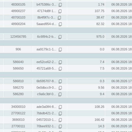
48300105
b475386c-3...
1.74
06.08.2026 18
48900237
47174d8f-1...
107.75
06.08.2026 18
48700103
8b4f9f7c-3...
38.47
06.08.2026 18
48900204
5aaed954-d...
82.32
06.08.2026 18
123456785
6c6f84c2-b...
975.0
06.08.2026 18
906
aa9179c1-1...
0.0
06.08.2026 18
586640
ee52ce62-2...
7.4
06.08.2026 18
586650
45721a68-5...
7.5
06.08.2026 18
586810
6b595707-8...
0.3
06.08.2026 17
586270
0e0dbcc9-0...
9.56
06.08.2026 18
586280
c9a6c3bf-0...
9.4
06.08.2026 18
34000010
ade3a084-8...
108.26
06.08.2026 18
27700122
7bbdb421-2...
06.08.2026 18
3690010
04572010-1...
166.42
06.08.2026 18
27700111
70bee932-1...
14.3
06.08.2026 18