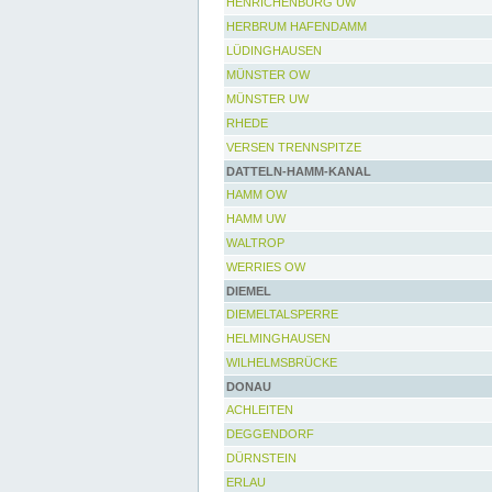
HENRICHENBURG UW
HERBRUM HAFENDAMM
LÜDINGHAUSEN
MÜNSTER OW
MÜNSTER UW
RHEDE
VERSEN TRENNSPITZE
DATTELN-HAMM-KANAL
HAMM OW
HAMM UW
WALTROP
WERRIES OW
DIEMEL
DIEMELTALSPERRE
HELMINGHAUSEN
WILHELMSBRÜCKE
DONAU
ACHLEITEN
DEGGENDORF
DÜRNSTEIN
ERLAU