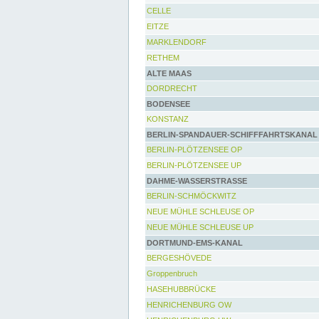
CELLE
EITZE
MARKLENDORF
RETHEM
ALTE MAAS
DORDRECHT
BODENSEE
KONSTANZ
BERLIN-SPANDAUER-SCHIFFFAHRTSKANAL
BERLIN-PLÖTZENSEE OP
BERLIN-PLÖTZENSEE UP
DAHME-WASSERSTRASSE
BERLIN-SCHMÖCKWITZ
NEUE MÜHLE SCHLEUSE OP
NEUE MÜHLE SCHLEUSE UP
DORTMUND-EMS-KANAL
BERGESHÖVEDE
Groppenbruch
HASEHUBBRÜCKE
HENRICHENBURG OW