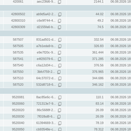
420061
aec23fd6-9...
2144.1
06.08.2026 18
42800502
ab9d5a42-2...
44.02
06.08.2026 18
42800310
c6e9f744-4...
49.2
06.08.2026 18
42800309
d2155fa6-b...
74.5
06.08.2026 18
587507
831ad501-d...
332.54
06.08.2026 18
587505
a7b1eda9-b...
326.83
06.08.2026 18
587535
e9e7f20c-9...
361.444
06.08.2026 18
587541
e4f29379-6...
371.285
06.08.2026 18
587540
c6a12d34-c...
376.56
06.08.2026 18
587550
3bfcf759-2...
376.965
06.08.2026 18
587510
64c37072-d...
344.686
06.08.2026 18
587520
532d8718-6...
346.162
06.08.2026 18
9520081
8ac85e6c-6...
110.1
06.08.2026 18
9520060
721313e7-9...
83.14
06.08.2026 18
9520020
86c5688f-2...
26.09
06.08.2026 18
9520030
7f01fbd8-6...
26.09
06.08.2026 18
9520040
61394669-3...
78.19
06.08.2026 18
9520050
cb93548e-c...
78.312
06.08.2026 18