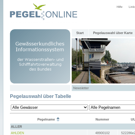
Hilfe
Link
Start
Pegelauswahl über Karte
Newsletter
Pegelauswahl über Tabelle
Pegelname
Nummer
UU
ALLER
AHLDEN
48900102
522286e2