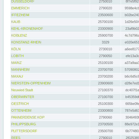
DÜSSELDORF
2750010
8f7e5f92
EMMERICH
2790020
9598e4cb
IFFEZHEIM
23500600
b02be240
KAUB
25700100
1d26e504
KEHL-KRONENHOF
23300900
23af9b02
KOBLENZ
25900700
4c7d796a
KONSTANZ-RHEIN
3329
e020e651
KÖLN
2730010
a6ee8177
LOBITH
2790050
efe13a3d
MAINZ
25100100
a37a9aa3
MANNHEIM
23700700
57090802
MAXAU
23700200
b6c6d5c8
NIERSTEIN-OPPENHEIM
23900600
d28e7ed1
Neuwied Stadt
27100370
dc407f1e
OBERWINTER
27100700
b45359df
OESTRICH
25100300
665be0fe
OTTENHEIM
23300800
787e5d63
PANNERDENSE KOP
2790060
3046493f
PHILIPPSBURG
23700500
88e972e1
PLITTERSDORF
23500700
6b774802
REES
2790010
2f025389