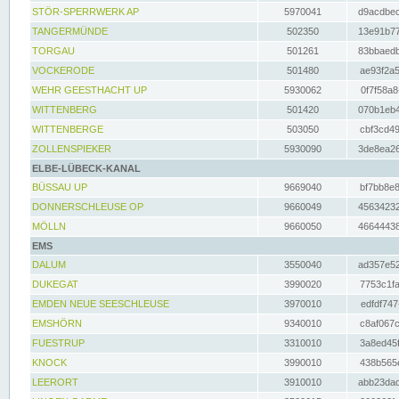
STÖR-SPERRWERK AP
5970041
d9acdbec
TANGERMÜNDE
502350
13e91b77
TORGAU
501261
83bbaedb
VOCKERODE
501480
ae93f2a5
WEHR GEESTHACHT UP
5930062
0f7f58a8
WITTENBERG
501420
070b1eb4
WITTENBERGE
503050
cbf3cd49
ZOLLENSPIEKER
5930090
3de8ea26
ELBE-LÜBECK-KANAL
BÜSSAU UP
9669040
bf7bb8e8
DONNERSCHLEUSE OP
9660049
45634232
MÖLLN
9660050
46644438
EMS
DALUM
3550040
ad357e52
DUKEGAT
3990020
7753c1fa
EMDEN NEUE SEESCHLEUSE
3970010
edfdf747
EMSHÖRN
9340010
c8af067c
FUESTRUP
3310010
3a8ed45f
KNOCK
3990010
438b565e
LEERORT
3910010
abb23dad