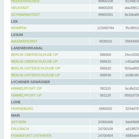
HERRENHAUSEN
48800108
8134af78
NEUSTADT
48800200
dda39817
SCHWARMSTEDT
48800301
8e16bd66
LEK
KRIMPEN
123456784
f5c96f13
LESUM
WASSERHORST
4930010
76844306
LANDWEHRKANAL
BERLIN-OBERSCHLEUSE OP
586600
24ce3282
BERLIN-OBERSCHLEUSE UP
586610
c42ad3df
BERLIN-UNTERSCHLEUSE OP
586620
503ad891
BERLIN-UNTERSCHLEUSE UP
586630
d198c901
LYCHENER GEWÄSSER
HIMMELPFORT OP
581110
bcdfa310
HIMMELPFORT UP
581120
9592d736
LÜHE
HORNEBURG
5960020
3244d787
MAIN
ASTHEIM
24300406
3de69bf8
FAULBACH
24700109
a919f57f
FRANKFURT OSTHAFEN
24700404
66ff3eb4