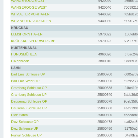
WANGEROOGE OST
9420020
26656fda
WANGEROOGE WEST
9420040
70039212
WHV ALTER VORHAFEN
9440020
f85bd17b
WHV NEUER VORHAFEN
9440030
f77317d9
KRÜCKAU
ELMSHORN HAFEN
5970022
136febf6
KRÜCKAU-SPERRWERK BP
5970023
53c277c3
KÜSTENKANAL
HUNDSMÜHLEN
4960020
cf6ac249
Hilkenbrook
3800010
58ccd6f0
LAHN
Bad Ems Schleuse UP
25800700
c005afb9
Bad Ems Wehr OP
25800690
f2295e77
Cramberg Schleuse OP
25800538
24fe419b
Cramberg Schleuse UP
25800540
3abb36d1
Dausenau Schleuse OP
25800678
9ceb358c
Dausenau Schleuse UP
25800680
eae91991
Diez Hafen
25800500
eadedeb6
Diez Schleuse OP
25800478
ea62ec5f
Diez Schleuse UP
25800480
31750a0f
Fürfurt Schleuse UP
25800300
34af0fca