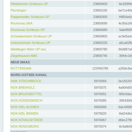
Pleidelsheim Schleuse UP
23800400
6e183f4b
Plochingen
23800100
be7ce40e
Poppenweiler Schleuse UP
23800300
f4854a4c
Rockenau SKA
23800690
4c00a166
Rockenau Schleuse UP
23800680
5ab4f00f
Schwabenheim Schleuse UP
23800800
ec9d3a4d
Untertürkheim Schleuse UP
23800220
a5ca02fb
Wieblingen Wehr UP neu
23800780
66d887a6
Ziegelhausen AMS
23800745
3944c1fd
NEUE MAAS
ROTTERDAM
123456786
a269e3be
NORD-OSTSEE-KANAL
AWK STROHBRÜCK
5970069
0e192297
NOK BREIHOLZ
5970075
4a904d59
NOK BRUNSBÜTTEL
5970091
85fc0dac
NOK DÜKERSWISCH
5970085
3954300d
NOK KIEL AUSSEN
5650068
6dc44585
NOK KIEL BINNEN
5979020
8af24d6a
NOK KÖNIGSFÖRDE
5970067
d0ec2790
NOK RENDSBURG
5970074
8c8afb56