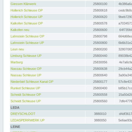
Giessen Klärwerk
25800100
4b386a6a
Hollerich Schleuse OP
25800618
cedc9b0c
Hollerich Schleuse UP
25800620
9beb7290
Kalkofen Schleuse OP
25800578
a7034573
Kalkofen neu
25800600
64f735fd
Lahnstein Schleuse OP
25800798
664d68ea
Lahnstein Schleuse UP
25800800
6b6b31e2
Leun neu
25800200
32807065
Limburg Schleuse UP
25800440
89038b42
Marburg
25830056
4e7a6cfa
Nassau Schleuse OP
25800638
29cb44a2
Nassau Schleuse UP
25800640
3a90a346
Niederbiel Schleuse Kanal OP
25800177
57c8e437
Runkel Schleuse UP
25800400
b85b17cc
Scheidt Schleuse OP
25800558
15a50d2b
Scheidt Schleuse UP
25800560
7dfe4776
LEDA
DREYSCHLOOT
3880010
d4df3617
LEDASPERRWERK UP
3880050
5e6ae93a
LEINE