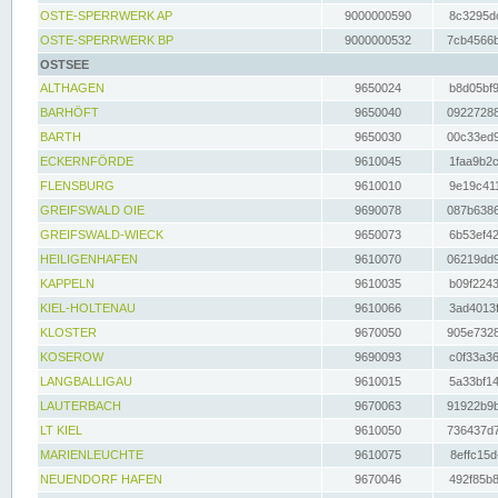
OSTE-SPERRWERK AP
9000000590
8c3295dc
OSTE-SPERRWERK BP
9000000532
7cb4566b
OSTSEE
ALTHAGEN
9650024
b8d05bf9
BARHÖFT
9650040
09227288
BARTH
9650030
00c33ed9
ECKERNFÖRDE
9610045
1faa9b2c
FLENSBURG
9610010
9e19c411
GREIFSWALD OIE
9690078
087b6386
GREIFSWALD-WIECK
9650073
6b53ef42
HEILIGENHAFEN
9610070
06219dd9
KAPPELN
9610035
b09f2243
KIEL-HOLTENAU
9610066
3ad4013f
KLOSTER
9670050
905e7328
KOSEROW
9690093
c0f33a36
LANGBALLIGAU
9610015
5a33bf14
LAUTERBACH
9670063
91922b9b
LT KIEL
9610050
736437d7
MARIENLEUCHTE
9610075
8effc15d
NEUENDORF HAFEN
9670046
492f85b8