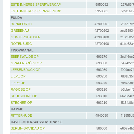
ESTE INNERES SPERRWERK AP
5950082
227b83f7
ESTE INNERES SPERRWERK BP
5950081
5fea1a12
FULDA
BONAFORTH
42900201
23721dfd
GREBENAU
42700202
acd63934
GUNTERSHAUSEN
42900100
213a585d
ROTENBURG
42700100
d1ba62a4
FINOWKANAL
EBERSWALDE OP
693170
3cd46cc7
GRAFENBRÜCK OP
693050
547422fb
LEESENBRÜCK OP
693030
f099ce74
LIEPE OP
693230
6f81b35f
LIEPE UP
693240
79d783d3
RAGÖSE OP
693190
b6bbe4f8
RUHLSDORF OP
693010
6629a4ca
STECHER OP
693210
516fbf8c
HAMME
RITTERHUDE
4940030
f49855d8
HAVEL-ODER-WASSERSTRASSE
BERLIN-SPANDAU OP
580300
e607a4b6