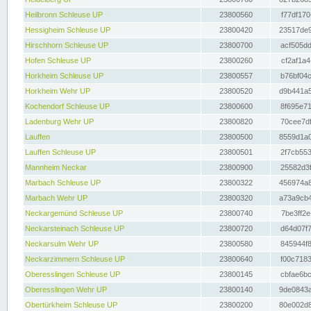
Heilbronn Schleuse UP
23800560
f77df170
Hessigheim Schleuse UP
23800420
23517de9
Hirschhorn Schleuse UP
23800700
acf505dd
Hofen Schleuse UP
23800260
cf2af1a4
Horkheim Schleuse UP
23800557
b76bf04c
Horkheim Wehr UP
23800520
d9b441a5
Kochendorf Schleuse UP
23800600
8f695e71
Ladenburg Wehr UP
23800820
70cee7df
Lauffen
23800500
8559d1a0
Lauffen Schleuse UP
23800501
2f7cb553
Mannheim Neckar
23800900
25582d3f
Marbach Schleuse UP
23800322
456974a8
Marbach Wehr UP
23800320
a73a9cb4
Neckargemünd Schleuse UP
23800740
7be3ff2e
Neckarsteinach Schleuse UP
23800720
d64d07f7
Neckarsulm Wehr UP
23800580
845944f8
Neckarzimmern Schleuse UP
23800640
f00c7183
Oberesslingen Schleuse UP
23800145
cbfae6bc
Oberesslingen Wehr UP
23800140
9de0843a
Obertürkheim Schleuse UP
23800200
80e002d8