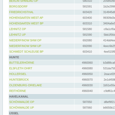
BERLIN-SPANDAU UP
580310
2c68509c
BORGSDORF
581591
1b2e2996
FRIEDRICHSTHAL
603420
314945d6
HOHENSAATEN WEST AP
603400
99309d3e
HOHENSAATEN WEST BP
603310
3404a6e5
LEHNITZ OP
581580
c8a1cf0a
LEHNITZ UP
581590
5bb1f56d
NIEDERFINOW SHW OP
692080
414dd4ee
NIEDERFINOW SHW UP
692090
4eec6b25
SCHWEDT SCHLEUSE BP
603410
4ee515f9
HUNTE
BUTTELERHÖRNE
4960060
b3d88ca6
ELSFLETH OHRT
4960080
531da758
HOLLERSIEL
4960050
2eacef2f
HUNTEBRÜCK
4960070
2e1d458b
OLDENBURG-DRIELAKE
4960030
1b51e55e
REITHÖRNE
4960040
c9df61c4
HAVELKANAL
SCHÖNWALDE OP
587050
d8ef9f21
SCHÖNWALDE UP
587060
b6650b13
IJSSEL