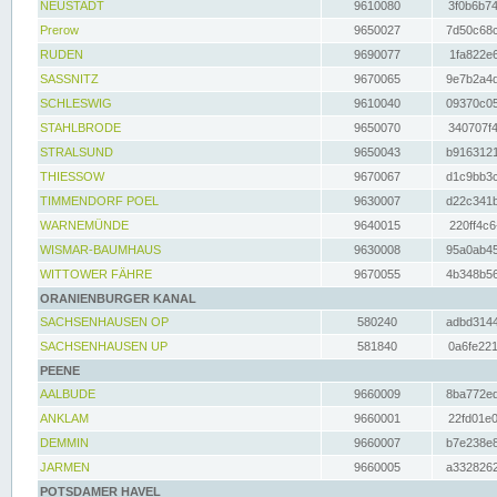
NEUSTADT
9610080
3f0b6b74
Prerow
9650027
7d50c68c
RUDEN
9690077
1fa822e6
SASSNITZ
9670065
9e7b2a4d
SCHLESWIG
9610040
09370c05
STAHLBRODE
9650070
340707f4
STRALSUND
9650043
b9163121
THIESSOW
9670067
d1c9bb3c
TIMMENDORF POEL
9630007
d22c341b
WARNEMÜNDE
9640015
220ff4c6
WISMAR-BAUMHAUS
9630008
95a0ab45
WITTOWER FÄHRE
9670055
4b348b56
ORANIENBURGER KANAL
SACHSENHAUSEN OP
580240
adbd3144
SACHSENHAUSEN UP
581840
0a6fe221
PEENE
AALBUDE
9660009
8ba772ed
ANKLAM
9660001
22fd01e0
DEMMIN
9660007
b7e238e8
JARMEN
9660005
a3328262
POTSDAMER HAVEL