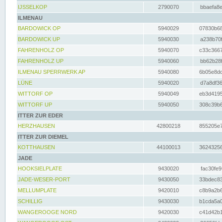
IJSSELKOP
2790070
bbaefa8e
ILMENAU
BARDOWICK OP
5940029
07830b68
BARDOWICK UP
5940030
a238b70f
FAHRENHOLZ OP
5940070
c33c3667
FAHRENHOLZ UP
5940060
bb62b28f
ILMENAU SPERRWERK AP
5940080
6b05e8dc
LÜNE
5940020
d7a8df36
WITTORF OP
5940049
eb3d4195
WITTORF UP
5940050
308c39b6
ITTER ZUR EDER
HERZHAUSEN
42800218
855205e7
ITTER ZUR DIEMEL
KOTTHAUSEN
44100013
36243256
JADE
HOOKSIELPLATE
9430020
fac30fe9
JADE-WESER-PORT
9430050
33bdec83
MELLUMPLATE
9420010
c8b9a2b6
SCHILLIG
9430030
b1cda5a0
WANGEROOGE NORD
9420030
c41d42b1