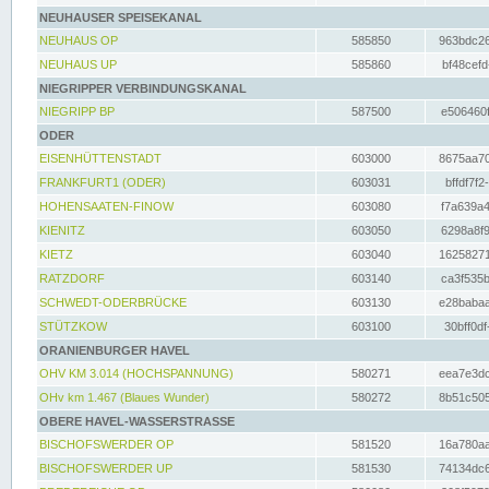
NEUHAUSER SPEISEKANAL
NEUHAUS OP
585850
963bdc26
NEUHAUS UP
585860
bf48cefd
NIEGRIPPER VERBINDUNGSKANAL
NIEGRIPP BP
587500
e506460f
ODER
EISENHÜTTENSTADT
603000
8675aa70
FRANKFURT1 (ODER)
603031
bffdf7f2
HOHENSAATEN-FINOW
603080
f7a639a4
KIENITZ
603050
6298a8f9
KIETZ
603040
16258271
RATZDORF
603140
ca3f535b
SCHWEDT-ODERBRÜCKE
603130
e28babaa
STÜTZKOW
603100
30bff0df
ORANIENBURGER HAVEL
OHV KM 3.014 (HOCHSPANNUNG)
580271
eea7e3dc
OHv km 1.467 (Blaues Wunder)
580272
8b51c505
OBERE HAVEL-WASSERSTRASSE
BISCHOFSWERDER OP
581520
16a780aa
BISCHOFSWERDER UP
581530
74134dc6