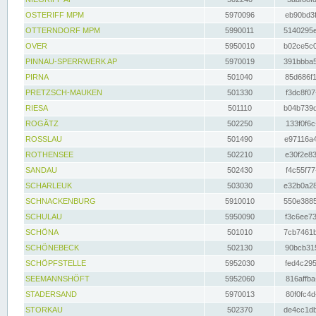
OSTERIFF MPM
5970096
eb90bd3f
OTTERNDORF MPM
5990011
5140295e
OVER
5950010
b02ce5c0
PINNAU-SPERRWERK AP
5970019
391bbba5
PIRNA
501040
85d686f1
PRETZSCH-MAUKEN
501330
f3dc8f07
RIESA
501110
b04b739d
ROGÄTZ
502250
133f0f6c
ROSSLAU
501490
e97116a4
ROTHENSEE
502210
e30f2e83
SANDAU
502430
f4c55f77
SCHARLEUK
503030
e32b0a28
SCHNACKENBURG
5910010
550e3885
SCHULAU
5950090
f3c6ee73
SCHÖNA
501010
7cb7461b
SCHÖNEBECK
502130
90bcb315
SCHÖPFSTELLE
5952030
fed4c295
SEEMANNSHÖFT
5952060
816affba
STADERSAND
5970013
80f0fc4d
STORKAU
502370
de4cc1db