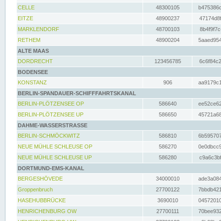
CELLE
48300105
b475386c
EITZE
48900237
47174d8f
MARKLENDORF
48700103
8b4f9f7c
RETHEM
48900204
5aaed954
ALTE MAAS
DORDRECHT
123456785
6c6f84c2
BODENSEE
KONSTANZ
906
aa9179c1
BERLIN-SPANDAUER-SCHIFFFAHRTSKANAL
BERLIN-PLÖTZENSEE OP
586640
ee52ce62
BERLIN-PLÖTZENSEE UP
586650
45721a68
DAHME-WASSERSTRASSE
BERLIN-SCHMÖCKWITZ
586810
6b595707
NEUE MÜHLE SCHLEUSE OP
586270
0e0dbcc9
NEUE MÜHLE SCHLEUSE UP
586280
c9a6c3bf
DORTMUND-EMS-KANAL
BERGESHÖVEDE
34000010
ade3a084
Groppenbruch
27700122
7bbdb421
HASEHUBBRÜCKE
3690010
04572010
HENRICHENBURG OW
27700111
70bee932