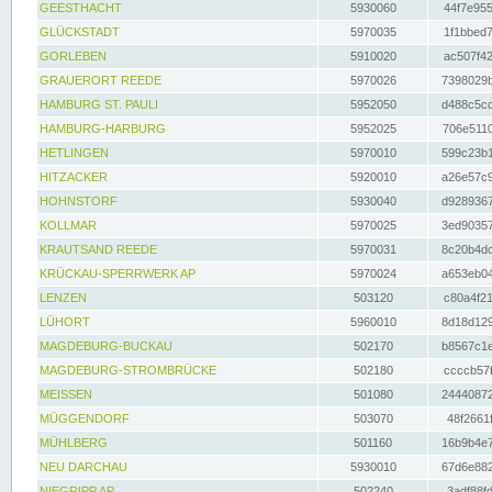
GEESTHACHT
5930060
44f7e955
GLÜCKSTADT
5970035
1f1bbed7
GORLEBEN
5910020
ac507f42
GRAUERORT REEDE
5970026
7398029b
HAMBURG ST. PAULI
5952050
d488c5cc
HAMBURG-HARBURG
5952025
706e5110
HETLINGEN
5970010
599c23b1
HITZACKER
5920010
a26e57c9
HOHNSTORF
5930040
d9289367
KOLLMAR
5970025
3ed90357
KRAUTSAND REEDE
5970031
8c20b4dc
KRÜCKAU-SPERRWERK AP
5970024
a653eb04
LENZEN
503120
c80a4f21
LÜHORT
5960010
8d18d129
MAGDEBURG-BUCKAU
502170
b8567c1e
MAGDEBURG-STROMBRÜCKE
502180
ccccb57f
MEISSEN
501080
24440872
MÜGGENDORF
503070
48f2661f
MÜHLBERG
501160
16b9b4e7
NEU DARCHAU
5930010
67d6e882
NIEGRIPP AP
502240
3adf88fd