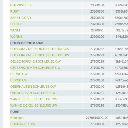
RHEINWEILER
23300130
06b978dd
RUST
23300580
5389b878
SANKT GOAR
25700300
550eb7e9
SPEYER
23700600
2cb8ae5b
WESEL
2770040
f33c3cc9
WORMS
23900200
844a620f
RHEIN-HERNE-KANAL
DUISBURG-MEIDERICH SCHLEUSE OW
27700262
f18e81da
DUISBURG-MEIDERICH SCHLEUSE UW
27700273
48780245
GELSENKIRCHEN SCHLEUSE OW
27700229
5b9f8134
GELSENKIRCHEN SCHLEUSE UW
27700230
427318d0
HERNE OW
27700150
ac6c4362
HERNE UW
27700160
b9975ea1
OBERHAUSEN SCHLEUSE OW
27700240
e251f943
OBERHAUSEN SCHLEUSE UW
27700251
12f63015
WANNE EICKEL SCHLEUSE OW
27700193
05ca0e33
WANNE EICKEL SCHLEUSE UW
27700218
23045f8b
RUHR
Hattingen
2769510000100
c0594fb5
RUHRWEHR OW
27600090
12a3037f