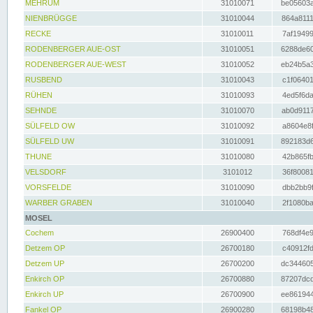
MEHRUM
31010071
be05603a
NIENBRÜGGE
31010044
864a8111
RECKE
31010011
7af19499
RODENBERGER AUE-OST
31010051
6288de60
RODENBERGER AUE-WEST
31010052
eb24b5a3
RUSBEND
31010043
c1f06401
RÜHEN
31010093
4ed5f6da
SEHNDE
31010070
ab0d9117
SÜLFELD OW
31010092
a8604e8f
SÜLFELD UW
31010091
892183d6
THUNE
31010080
42b865fb
VELSDORF
3101012
36f80081
VORSFELDE
31010090
dbb2bb9f
WARBER GRABEN
31010040
2f1080ba
MOSEL
Cochem
26900400
768df4e9
Detzem OP
26700180
c40912fd
Detzem UP
26700200
dc344605
Enkirch OP
26700880
87207dcd
Enkirch UP
26700900
ee861944
Fankel OP
26900280
68198b48