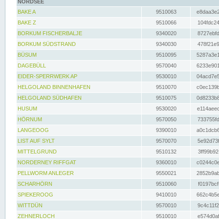
NORDSEE
BAKE A
9510063
e8daa3e2
BAKE Z
9510066
104fdc24
BORKUM FISCHERBALJE
9340020
8727ebfd
BORKUM SÜDSTRAND
9340030
478f21e9
BÜSUM
9510095
5287a3e1
DAGEBÜLL
9570040
6233e901
EIDER-SPERRWERK AP
9530010
04acd7e5
HELGOLAND BINNENHAFEN
9510070
c0ec139b
HELGOLAND SÜDHAFEN
9510075
0d8233b8
HUSUM
9530020
e114aeec
HÖRNUM
9570050
733755fd
LANGEOOG
9390010
a0c1dcb6
LIST AUF SYLT
9570070
5e92d73f
MITTELGRUND
9510132
3ff99b92
NORDERNEY RIFFGAT
9360010
c0244c0e
PELLWORM ANLEGER
9550021
2852b9ab
SCHARHÖRN
9510060
f0197bcf
SPIEKEROOG
9410010
662c4b5e
WITTDÜN
9570010
9c4c11f2
ZEHNERLOCH
9510010
e574d0af