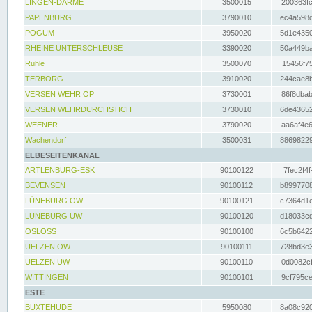
LINGEN-DARME
3500015
200363fc
PAPENBURG
3790010
ec4a598d
POGUM
3950020
5d1e4350
RHEINE UNTERSCHLEUSE
3390020
50a449ba
Rühle
3500070
15456f75
TERBORG
3910020
244cae8b
VERSEN WEHR OP
3730001
86f8dbab
VERSEN WEHRDURCHSTICH
3730010
6de43652
WEENER
3790020
aa6af4e6
Wachendorf
3500031
88698229
ELBESEITENKANAL
ARTLENBURG-ESK
90100122
7fec2f4f
BEVENSEN
90100112
b8997708
LÜNEBURG OW
90100121
c7364d1e
LÜNEBURG UW
90100120
d18033cd
OSLOSS
90100100
6c5b6422
UELZEN OW
90100111
728bd3e3
UELZEN UW
90100110
0d0082cf
WITTINGEN
90100101
9cf795ce
ESTE
BUXTEHUDE
5950080
8a08c920