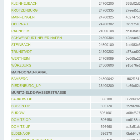
KLEINHEUBACH
24700200
355b02d2
KROTZENBURG
24700335
27eed51b
MAINFLINGEN
24700325
4627475d
OBERNAU
24700302
3c7cfb10
RAUNHEIM
24900108
db1684c1
SCHWEINFURT NEUER HAFEN
24300304
42ecae60
STEINBACH
24500100
1ed983c3
TRUNSTADT
24300202
a77aad00
WERTHEIM
24709089
0e065a22
WÜRZBURG
24300600
915d76e1
MAIN-DONAU-KANAL
BAMBERG
24300042
ff02f181
RIEDENBURG_UP
13409200
4a69e82e
MÜRITZ-ELDE-WASSERSTRASSE
BARKOW OP
596100
06d86c6b
BOBZIN OP
596120
faefa284
BUROW
5961601
a68cf527
DÖMITZ OP
596450
ec8188ee
DÖMITZ UP
596460
ad3a51da
ELDENA OP
596370
0fab94c7