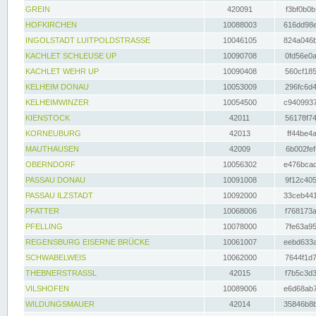
GREIN
420091
f3bf0b0b
HOFKIRCHEN
10088003
616dd98e
INGOLSTADT LUITPOLDSTRASSE
10046105
824a046b
KACHLET SCHLEUSE UP
10090708
0fd56e0a
KACHLET WEHR UP
10090408
560cf185
KELHEIM DONAU
10053009
296fc6d4
KELHEIMWINZER
10054500
c9409937
KIENSTOCK
42011
56178f74
KORNEUBURG
42013
ff44be4a
MAUTHAUSEN
42009
6b002fef
OBERNDORF
10056302
e476bcad
PASSAU DONAU
10091008
9f12c405
PASSAU ILZSTADT
10092000
33ceb441
PFATTER
10068006
f768173a
PFELLING
10078000
7fe63a95
REGENSBURG EISERNE BRÜCKE
10061007
eebd633a
SCHWABELWEIS
10062000
7644f1d7
THEBNERSTRASSL
42015
f7b5c3d3
VILSHOFEN
10089006
e6d68ab7
WILDUNGSMAUER
42014
35846b8b