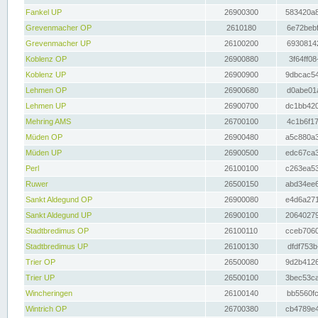
Fankel UP
26900300
583420a8
Grevenmacher OP
2610180
6e72bebf
Grevenmacher UP
26100200
69308142
Koblenz OP
26900880
3f64ff08
Koblenz UP
26900900
9dbcac54
Lehmen OP
26900680
d0abe01a
Lehmen UP
26900700
dc1bb420
Mehring AMS
26700100
4c1b6f17
Müden OP
26900480
a5c880a3
Müden UP
26900500
edc67ca3
Perl
26100100
c263ea53
Ruwer
26500150
abd34ee6
Sankt Aldegund OP
26900080
e4d6a271
Sankt Aldegund UP
26900100
20640279
Stadtbredimus OP
26100110
cceb7060
Stadtbredimus UP
26100130
dfdf753b
Trier OP
26500080
9d2b4126
Trier UP
26500100
3bec53ca
Wincheringen
26100140
bb5560fc
Wintrich OP
26700380
cb4789e4