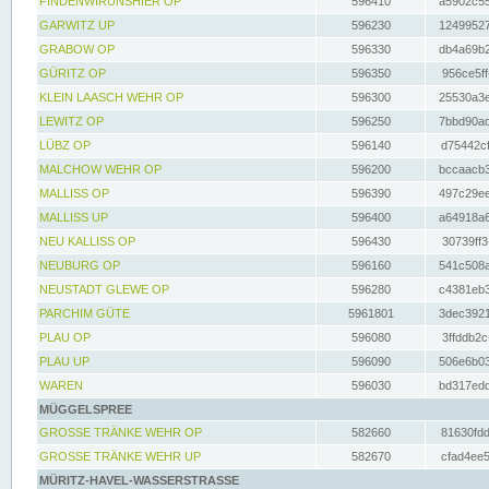
FINDENWIRUNSHIER OP
596410
a5902c55
GARWITZ UP
596230
12499527
GRABOW OP
596330
db4a69b2
GÜRITZ OP
596350
956ce5ff
KLEIN LAASCH WEHR OP
596300
25530a3e
LEWITZ OP
596250
7bbd90ad
LÜBZ OP
596140
d75442cf
MALCHOW WEHR OP
596200
bccaacb3
MALLISS OP
596390
497c29ee
MALLISS UP
596400
a64918a6
NEU KALLISS OP
596430
30739ff3
NEUBURG OP
596160
541c508a
NEUSTADT GLEWE OP
596280
c4381eb3
PARCHIM GÜTE
5961801
3dec3921
PLAU OP
596080
3ffddb2c
PLAU UP
596090
506e6b03
WAREN
596030
bd317edd
MÜGGELSPREE
GROSSE TRÄNKE WEHR OP
582660
81630fdd
GROSSE TRÄNKE WEHR UP
582670
cfad4ee5
MÜRITZ-HAVEL-WASSERSTRASSE