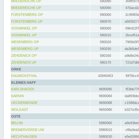
BREDEREICHE OP
580080
308f5979
BREDEREICHE UP
580090
470acd2a
FÜRSTENBERG OP
580060
2c95f83d
FÜRSTENBERG UP
580070
a5830277
VOßWINKEL OP
580000
09b422f7
VOßWINKEL UP
580010
2bcef51a
WESENBERG OP
580020
7909d3f7
WESENBERG UP
580030
da3b5de9
ZEHDENICK OP
580160
a9b8e24c
ZEHDENICK UP
580170
721d7dbf
ORKE
DALWIGKSTHAL
42840453
f0f78cc4
KLEINES HAFF
KARLSHAGEN
9690085
f53bb77f
KARNIN
9690084
da893bbd
UECKERMÜNDE
9690088
c1588dcc
WOLGAST
9650080
b327e35c
OSTE
BELUM
5980060
a9e93be0
BREMERVÖRDE UW
5980010
cf8a3ea2
HECHTHAUSEN
5980030
e5e02890