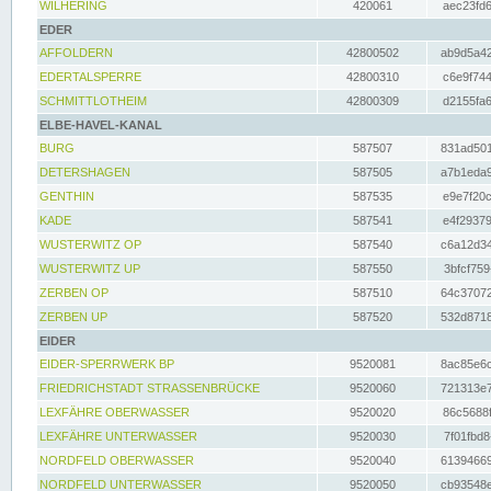
WILHERING
420061
aec23fd6
EDER
AFFOLDERN
42800502
ab9d5a42
EDERTALSPERRE
42800310
c6e9f744
SCHMITTLOTHEIM
42800309
d2155fa6
ELBE-HAVEL-KANAL
BURG
587507
831ad501
DETERSHAGEN
587505
a7b1eda9
GENTHIN
587535
e9e7f20c
KADE
587541
e4f29379
WUSTERWITZ OP
587540
c6a12d34
WUSTERWITZ UP
587550
3bfcf759
ZERBEN OP
587510
64c37072
ZERBEN UP
587520
532d8718
EIDER
EIDER-SPERRWERK BP
9520081
8ac85e6c
FRIEDRICHSTADT STRASSENBRÜCKE
9520060
721313e7
LEXFÄHRE OBERWASSER
9520020
86c5688f
LEXFÄHRE UNTERWASSER
9520030
7f01fbd8
NORDFELD OBERWASSER
9520040
61394669
NORDFELD UNTERWASSER
9520050
cb93548e