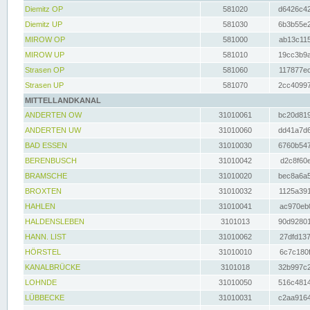
Diemitz OP
581020
d6426c42
Diemitz UP
581030
6b3b55e2
MIROW OP
581000
ab13c115
MIROW UP
581010
19cc3b9a
Strasen OP
581060
117877ec
Strasen UP
581070
2cc40997
MITTELLANDKANAL
ANDERTEN OW
31010061
bc20d819
ANDERTEN UW
31010060
dd41a7d6
BAD ESSEN
31010030
6760b547
BERENBUSCH
31010042
d2c8f60e
BRAMSCHE
31010020
bec8a6a5
BROXTEN
31010032
1125a391
HAHLEN
31010041
ac970eb0
HALDENSLEBEN
3101013
90d92801
HANN. LIST
31010062
27dfd137
HÖRSTEL
31010010
6c7c180f
KANALBRÜCKE
3101018
32b997c2
LOHNDE
31010050
516c4814
LÜBBECKE
31010031
c2aa9164