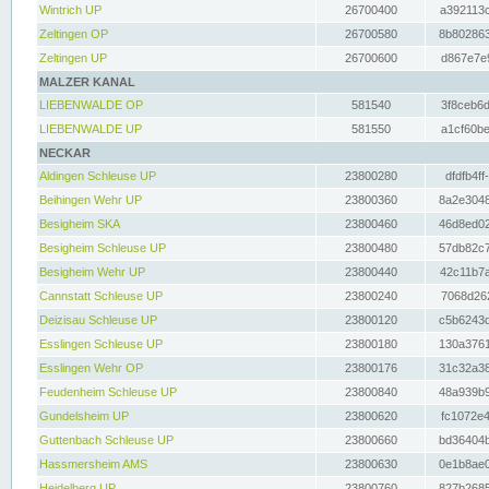
Wintrich UP
26700400
a392113c
Zeltingen OP
26700580
8b802863
Zeltingen UP
26700600
d867e7e9
MALZER KANAL
LIEBENWALDE OP
581540
3f8ceb6d
LIEBENWALDE UP
581550
a1cf60be
NECKAR
Aldingen Schleuse UP
23800280
dfdfb4ff
Beihingen Wehr UP
23800360
8a2e3048
Besigheim SKA
23800460
46d8ed02
Besigheim Schleuse UP
23800480
57db82c7
Besigheim Wehr UP
23800440
42c11b7a
Cannstatt Schleuse UP
23800240
7068d262
Deizisau Schleuse UP
23800120
c5b6243d
Esslingen Schleuse UP
23800180
130a3761
Esslingen Wehr OP
23800176
31c32a38
Feudenheim Schleuse UP
23800840
48a939b9
Gundelsheim UP
23800620
fc1072e4
Guttenbach Schleuse UP
23800660
bd36404b
Hassmersheim AMS
23800630
0e1b8ae0
Heidelberg UP
23800760
827b2685