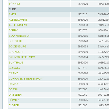
TÖNNING
9520070
00e386ac
ELBE
AKEN
502010
094b96e5
ALTENGAMME
5930070
2ee12b9a
ARTLENBURG
5930050
b3492c68
BARBY
502070
939f82ec
BLANKENESE UF
5952065
bacb459b
BLECKEDE
5930020
6aa1cd8e
BOIZENBURG
5930033
33e0bce0
BROKDORF
5970050
610ab204
BRUNSBÜTTEL MPM
5970094
d4f5f719
BUNTHAUS
5952020
ae1b91d0
COSWIG
501470
1ce53a59
CRANZ
5950070
e6b42536
CUXHAVEN STEUBENHÖFT
5990020
aad49293
DAMNATZ
5910030
c233674f
DESSAU
502000
1edc5fa4
DRESDEN
501060
70272185
DÖMITZ
5910025
6e3ea719
ELSTER
501390
c093b557