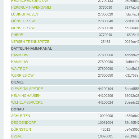
HENRICHENBURG UW
27700133
e6b68bc2
HERBRUM HAFENDAMM
3770030
8177a148
LÜDINGHAUSEN
27800020
f5bc4a51
MÜNSTER OW
27800040
ccd3e8f1
MÜNSTER UW
27800030
ed260406
RHEDE
3770040
16508b11
VERSEN TRENNSPITZE
25463
0024cc40
DATTELN-HAMM-KANAL
HAMM OW
27800060
4dbce62d
HAMM UW
27800080
4ef9dd9c
WALTROP
27800090
facc5c16
WERRIES OW
27800050
d31767ef
DIEMEL
DIEMELTALSPERRE
44100104
5cdc6555
HELMINGHAUSEN
44100206
33092c28
WILHELMSBRÜCKE
44100024
7deedc21
DONAU
ACHLEITEN
10094006
c389c9e2
DEGGENDORF
10081004
53d40547
DÜRNSTEIN
42012
ce4e3050
ERLAU
10096001
99619dc5