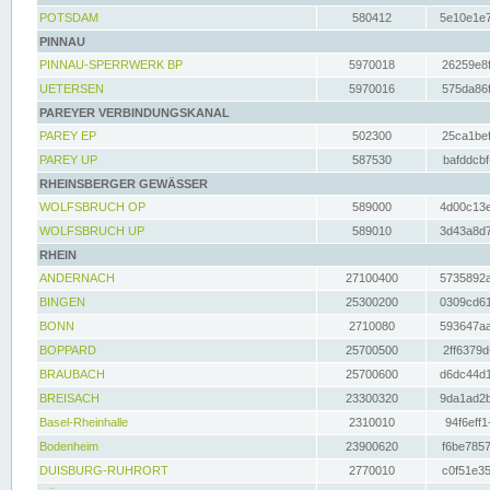
POTSDAM
580412
5e10e1e7
PINNAU
PINNAU-SPERRWERK BP
5970018
26259e8f
UETERSEN
5970016
575da86f
PAREYER VERBINDUNGSKANAL
PAREY EP
502300
25ca1bef
PAREY UP
587530
bafddcbf
RHEINSBERGER GEWÄSSER
WOLFSBRUCH OP
589000
4d00c13e
WOLFSBRUCH UP
589010
3d43a8d7
RHEIN
ANDERNACH
27100400
5735892a
BINGEN
25300200
0309cd61
BONN
2710080
593647aa
BOPPARD
25700500
2ff6379d
BRAUBACH
25700600
d6dc44d1
BREISACH
23300320
9da1ad2b
Basel-Rheinhalle
2310010
94f6eff1
Bodenheim
23900620
f6be7857
DUISBURG-RUHRORT
2770010
c0f51e35