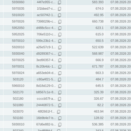
5930060
44f7e955-c...
583.393
07.08.2026 20
5970035
1f1bbed7-c...
674.0
07.08.2026 20
5910020
ac507f42-1...
492.95
07.08.2026 20
5970026
7398029b-c...
660.738
07.08.2026 20
5952050
d488c5cc-4...
623.1
07.08.2026 20
5952025
706e5110-c...
615.0
07.08.2026 20
5970010
599c23b1-4...
650.5
07.08.2026 20
5920010
a26e57c9-1...
522.639
07.08.2026 20
5930040
d9289367-c...
568.987
07.08.2026 20
5970025
3ed90357-4...
666.9
07.08.2026 20
5970031
8c20b4dc-1...
671.787
07.08.2026 20
5970024
a653eb04-d...
663.3
07.08.2026 20
503120
c80a4f21-5...
484.7
07.08.2026 20
5960010
8d18d129-0...
645.5
07.08.2026 20
502170
b8567c1e-8...
325.39
07.08.2026 20
502180
ccccb57f-a...
326.67
07.08.2026 20
501080
24440872-5...
82.2
07.08.2026 20
503070
48f2661f-f...
463.94
07.08.2026 20
501160
16b9b4e7-b...
128.02
07.08.2026 19
5930010
67d6e882-b...
536.385
07.08.2026 20
502240
3adf88fd-f...
343.6
07.08.2026 20