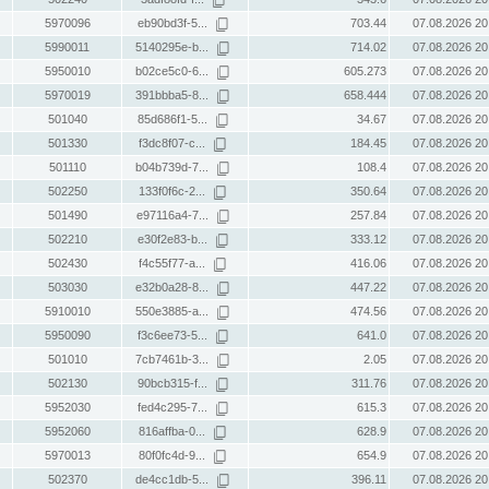
5970096
eb90bd3f-5...
703.44
07.08.2026 20
5990011
5140295e-b...
714.02
07.08.2026 20
5950010
b02ce5c0-6...
605.273
07.08.2026 20
5970019
391bbba5-8...
658.444
07.08.2026 20
501040
85d686f1-5...
34.67
07.08.2026 20
501330
f3dc8f07-c...
184.45
07.08.2026 20
501110
b04b739d-7...
108.4
07.08.2026 20
502250
133f0f6c-2...
350.64
07.08.2026 20
501490
e97116a4-7...
257.84
07.08.2026 20
502210
e30f2e83-b...
333.12
07.08.2026 20
502430
f4c55f77-a...
416.06
07.08.2026 20
503030
e32b0a28-8...
447.22
07.08.2026 20
5910010
550e3885-a...
474.56
07.08.2026 20
5950090
f3c6ee73-5...
641.0
07.08.2026 20
501010
7cb7461b-3...
2.05
07.08.2026 20
502130
90bcb315-f...
311.76
07.08.2026 20
5952030
fed4c295-7...
615.3
07.08.2026 20
5952060
816affba-0...
628.9
07.08.2026 20
5970013
80f0fc4d-9...
654.9
07.08.2026 20
502370
de4cc1db-5...
396.11
07.08.2026 20