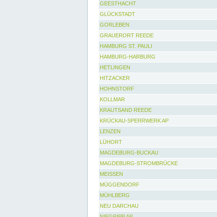
GEESTHACHT
GLÜCKSTADT
GORLEBEN
GRAUERORT REEDE
HAMBURG ST. PAULI
HAMBURG-HARBURG
HETLINGEN
HITZACKER
HOHNSTORF
KOLLMAR
KRAUTSAND REEDE
KRÜCKAU-SPERRWERK AP
LENZEN
LÜHORT
MAGDEBURG-BUCKAU
MAGDEBURG-STROMBRÜCKE
MEISSEN
MÜGGENDORF
MÜHLBERG
NEU DARCHAU
NIEGRIPP AP