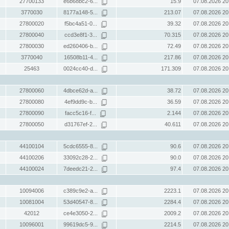
27700133
e6b68bc2-6...
15.9
07.08.2026 20
3770030
8177a148-5...
213.07
07.08.2026 20
27800020
f5bc4a51-0...
39.32
07.08.2026 20
27800040
ccd3e8f1-3...
70.315
07.08.2026 20
27800030
ed260406-b...
72.49
07.08.2026 20
3770040
16508b11-4...
217.86
07.08.2026 20
25463
0024cc40-d...
171.309
07.08.2026 20
27800060
4dbce62d-a...
38.72
07.08.2026 20
27800080
4ef9dd9c-b...
36.59
07.08.2026 20
27800090
facc5c16-f...
2.144
07.08.2026 20
27800050
d31767ef-2...
40.611
07.08.2026 20
44100104
5cdc6555-8...
90.6
07.08.2026 20
44100206
33092c28-2...
90.0
07.08.2026 20
44100024
7deedc21-2...
97.4
07.08.2026 20
10094006
c389c9e2-a...
2223.1
07.08.2026 20
10081004
53d40547-8...
2284.4
07.08.2026 20
42012
ce4e3050-2...
2009.2
07.08.2026 20
10096001
99619dc5-9...
2214.5
07.08.2026 20