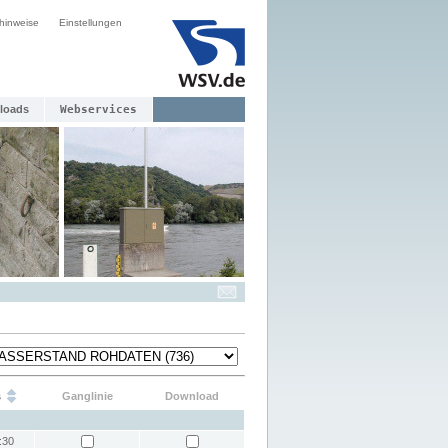
hinweise
Einstellungen
loads
Webservices
s
Ganglinie
Download
:30