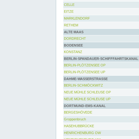
CELLE
EITZE
MARKLENDORF
RETHEM
ALTE MAAS
DORDRECHT
BODENSEE
KONSTANZ
BERLIN-SPANDAUER-SCHIFFFAHRTSKANAL
BERLIN-PLÖTZENSEE OP
BERLIN-PLÖTZENSEE UP
DAHME-WASSERSTRASSE
BERLIN-SCHMÖCKWITZ
NEUE MÜHLE SCHLEUSE OP
NEUE MÜHLE SCHLEUSE UP
DORTMUND-EMS-KANAL
BERGESHÖVEDE
Groppenbruch
HASEHUBBRÜCKE
HENRICHENBURG OW