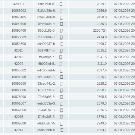
420091
f3bf0b0b-e...
2079.1
07.08.2026 20
10088003
616dd98e-8...
2256.9
07.08.2026 20
10046105
824a046b-9...
2458.3
07.08.2026 20
10090708
0fd56e0a-e...
2230.3
07.08.2026 20
10090408
560cf185-0...
2230.724
07.08.2026 20
10053009
296fc6d4-3...
2414.8
07.08.2026 20
10054500
c9409937-b...
2409.7
07.08.2026 20
42011
56178f74-b...
2015.2
07.08.2026 20
42013
ff44be4a-f...
1941.5
07.08.2026 20
42009
6b002fef-8...
2111.0
07.08.2026 20
10056302
e476bcad-b...
2397.4
07.08.2026 20
10091008
9f12c405-3...
2226.7
07.08.2026 20
10092000
33ceb441-2...
2225.2
07.08.2026 20
10068006
f768173a-7...
2350.7
07.08.2026 20
10078000
7fe63a95-8...
2305.5
07.08.2026 20
10061007
eebd633a-3...
2379.3
07.08.2026 20
10062000
7644f1d7-3...
2376.5
07.08.2026 20
42015
f7b5c3d3-3...
1879.2
07.08.2026 20
10089006
e6d68ab7-5...
2249.5
07.08.2026 20
42014
35846b8b-e...
1894.7
07.08.2026 20