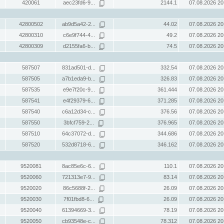
420061
aec23fd6-9...
2144.1
07.08.2026 20
42800502
ab9d5a42-2...
44.02
07.08.2026 20
42800310
c6e9f744-4...
49.2
07.08.2026 20
42800309
d2155fa6-b...
74.5
07.08.2026 20
587507
831ad501-d...
332.54
07.08.2026 20
587505
a7b1eda9-b...
326.83
07.08.2026 20
587535
e9e7f20c-9...
361.444
07.08.2026 20
587541
e4f29379-6...
371.285
07.08.2026 20
587540
c6a12d34-c...
376.56
07.08.2026 20
587550
3bfcf759-2...
376.965
07.08.2026 20
587510
64c37072-d...
344.686
07.08.2026 20
587520
532d8718-6...
346.162
07.08.2026 20
9520081
8ac85e6c-6...
110.1
07.08.2026 20
9520060
721313e7-9...
83.14
07.08.2026 20
9520020
86c5688f-2...
26.09
07.08.2026 20
9520030
7f01fbd8-6...
26.09
07.08.2026 20
9520040
61394669-3...
78.19
07.08.2026 20
9520050
cb93548e-c...
78.312
07.08.2026 20