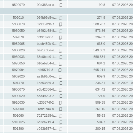
9520070
00e386ac-e...
99.8
07.08.2026 20
502010
094b96e5-c...
274.8
07.08.2026 20
5930070
2ee12b9a-f...
588.787
07.08.2026 20
5930050
b3492c68-8...
573.86
07.08.2026 20
502070
939f82ec-1...
294.82
07.08.2026 20
5952065
bacb459b-0...
635.0
07.08.2026 20
5930020
6aa1cd8e-e...
549.633
07.08.2026 20
5930033
33e0bce0-1...
558.534
07.08.2026 20
5970050
610ab204-d...
684.2
07.08.2026 20
5970094
d4f5f719-8...
695.214
07.08.2026 20
5952020
ae1b91d0-e...
609.9
07.08.2026 20
501470
1ce53a59-3...
236.31
07.08.2026 10
5950070
e6b42536-6...
634.42
07.08.2026 20
5990020
aad49293-2...
724.0
07.08.2026 20
5910030
c233674f-2...
509.35
07.08.2026 20
502000
1edc5fa4-8...
261.16
07.08.2026 20
501060
70272185-b...
55.63
07.08.2026 20
5910025
6e3ea719-4...
504.7
07.08.2026 20
501390
c093b557-4...
200.15
07.08.2026 20