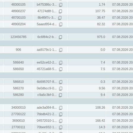
48300105
b475386c-3...
1.74
07.08.2026 20
48900237
47174d8f-1...
107.75
07.08.2026 20
48700103
8b4f9f7c-3...
38.47
07.08.2026 20
48900204
5aaed954-d...
82.32
07.08.2026 20
123456785
6c6f84c2-b...
975.0
07.08.2026 20
906
aa9179c1-1...
0.0
07.08.2026 20
586640
ee52ce62-2...
7.4
07.08.2026 20
586650
45721a68-5...
7.5
07.08.2026 20
586810
6b595707-8...
0.3
07.08.2026 20
586270
0e0dbcc9-0...
9.56
07.08.2026 20
586280
c9a6c3bf-0...
9.4
07.08.2026 20
34000010
ade3a084-8...
108.26
07.08.2026 20
27700122
7bbdb421-2...
07.08.2026 20
3690010
04572010-1...
166.42
07.08.2026 20
27700111
70bee932-1...
14.3
07.08.2026 20