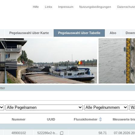
Hilfe
Links
Impressum
Nutzungsbedingungen
Datenschutz
Pegelauswahl über Karte
Pegelauswahl über Tabelle
Abo
Down
tter
Nummer
UUID
Flusskilometer
Messwerte bi
48900102
522286e2-b...
58.71
07.08.2026 20