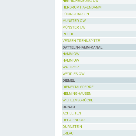
HENRICHENBURG UW
HERBRUM HAFENDAMM
LÜDINGHAUSEN
MÜNSTER OW
MÜNSTER UW
RHEDE
VERSEN TRENNSPITZE
DATTELN-HAMM-KANAL
HAMM OW
HAMM UW
WALTROP
WERRIES OW
DIEMEL
DIEMELTALSPERRE
HELMINGHAUSEN
WILHELMSBRÜCKE
DONAU
ACHLEITEN
DEGGENDORF
DÜRNSTEIN
ERLAU