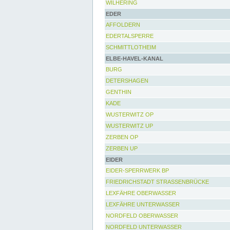
WILHERING
EDER
AFFOLDERN
EDERTALSPERRE
SCHMITTLOTHEIM
ELBE-HAVEL-KANAL
BURG
DETERSHAGEN
GENTHIN
KADE
WUSTERWITZ OP
WUSTERWITZ UP
ZERBEN OP
ZERBEN UP
EIDER
EIDER-SPERRWERK BP
FRIEDRICHSTADT STRASSENBRÜCKE
LEXFÄHRE OBERWASSER
LEXFÄHRE UNTERWASSER
NORDFELD OBERWASSER
NORDFELD UNTERWASSER