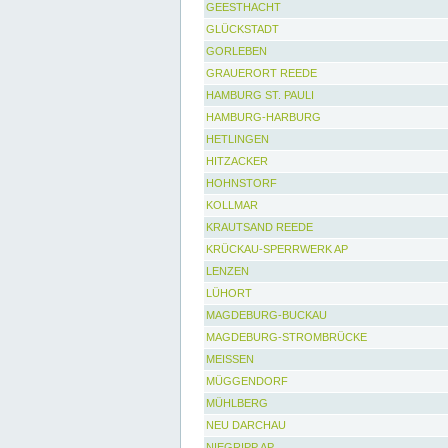
GEESTHACHT
GLÜCKSTADT
GORLEBEN
GRAUERORT REEDE
HAMBURG ST. PAULI
HAMBURG-HARBURG
HETLINGEN
HITZACKER
HOHNSTORF
KOLLMAR
KRAUTSAND REEDE
KRÜCKAU-SPERRWERK AP
LENZEN
LÜHORT
MAGDEBURG-BUCKAU
MAGDEBURG-STROMBRÜCKE
MEISSEN
MÜGGENDORF
MÜHLBERG
NEU DARCHAU
NIEGRIPP AP