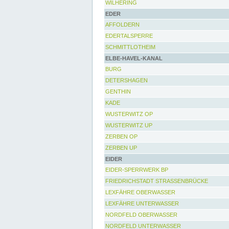
WILHERING
EDER
AFFOLDERN
EDERTALSPERRE
SCHMITTLOTHEIM
ELBE-HAVEL-KANAL
BURG
DETERSHAGEN
GENTHIN
KADE
WUSTERWITZ OP
WUSTERWITZ UP
ZERBEN OP
ZERBEN UP
EIDER
EIDER-SPERRWERK BP
FRIEDRICHSTADT STRASSENBRÜCKE
LEXFÄHRE OBERWASSER
LEXFÄHRE UNTERWASSER
NORDFELD OBERWASSER
NORDFELD UNTERWASSER