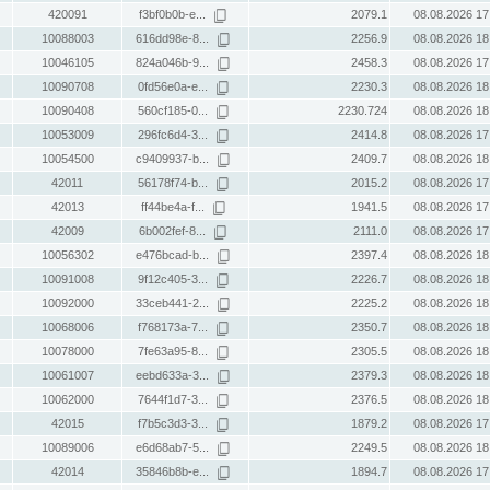
420091
f3bf0b0b-e...
2079.1
08.08.2026 17
10088003
616dd98e-8...
2256.9
08.08.2026 18
10046105
824a046b-9...
2458.3
08.08.2026 17
10090708
0fd56e0a-e...
2230.3
08.08.2026 18
10090408
560cf185-0...
2230.724
08.08.2026 18
10053009
296fc6d4-3...
2414.8
08.08.2026 17
10054500
c9409937-b...
2409.7
08.08.2026 18
42011
56178f74-b...
2015.2
08.08.2026 17
42013
ff44be4a-f...
1941.5
08.08.2026 17
42009
6b002fef-8...
2111.0
08.08.2026 17
10056302
e476bcad-b...
2397.4
08.08.2026 18
10091008
9f12c405-3...
2226.7
08.08.2026 18
10092000
33ceb441-2...
2225.2
08.08.2026 18
10068006
f768173a-7...
2350.7
08.08.2026 18
10078000
7fe63a95-8...
2305.5
08.08.2026 18
10061007
eebd633a-3...
2379.3
08.08.2026 18
10062000
7644f1d7-3...
2376.5
08.08.2026 18
42015
f7b5c3d3-3...
1879.2
08.08.2026 17
10089006
e6d68ab7-5...
2249.5
08.08.2026 18
42014
35846b8b-e...
1894.7
08.08.2026 17