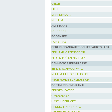
CELLE
EITZE
MARKLENDORF
RETHEM
ALTE MAAS
DORDRECHT
BODENSEE
KONSTANZ
BERLIN-SPANDAUER-SCHIFFFAHRTSKANAL
BERLIN-PLÖTZENSEE OP
BERLIN-PLÖTZENSEE UP
DAHME-WASSERSTRASSE
BERLIN-SCHMÖCKWITZ
NEUE MÜHLE SCHLEUSE OP
NEUE MÜHLE SCHLEUSE UP
DORTMUND-EMS-KANAL
BERGESHÖVEDE
Groppenbruch
HASEHUBBRÜCKE
HENRICHENBURG OW