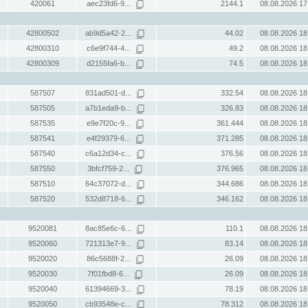
420061
aec23fd6-9...
2144.1
08.08.2026 17
42800502
ab9d5a42-2...
44.02
08.08.2026 18
42800310
c6e9f744-4...
49.2
08.08.2026 18
42800309
d2155fa6-b...
74.5
08.08.2026 18
587507
831ad501-d...
332.54
08.08.2026 18
587505
a7b1eda9-b...
326.83
08.08.2026 18
587535
e9e7f20c-9...
361.444
08.08.2026 18
587541
e4f29379-6...
371.285
08.08.2026 18
587540
c6a12d34-c...
376.56
08.08.2026 18
587550
3bfcf759-2...
376.965
08.08.2026 18
587510
64c37072-d...
344.686
08.08.2026 18
587520
532d8718-6...
346.162
08.08.2026 18
9520081
8ac85e6c-6...
110.1
08.08.2026 18
9520060
721313e7-9...
83.14
08.08.2026 18
9520020
86c5688f-2...
26.09
08.08.2026 18
9520030
7f01fbd8-6...
26.09
08.08.2026 18
9520040
61394669-3...
78.19
08.08.2026 18
9520050
cb93548e-c...
78.312
08.08.2026 18