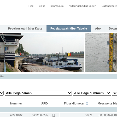
Hilfe
Links
Impressum
Nutzungsbedingungen
Datenschutz
Pegelauswahl über Karte
Pegelauswahl über Tabelle
Abo
Down
tter
Nummer
UUID
Flusskilometer
Messwerte bi
48900102
522286e2-b...
58.71
08.08.2026 18