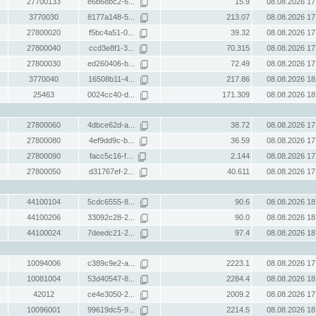
27700133
e6b68bc2-6...
15.9
08.08.2026 17
3770030
8177a148-5...
213.07
08.08.2026 17
27800020
f5bc4a51-0...
39.32
08.08.2026 17
27800040
ccd3e8f1-3...
70.315
08.08.2026 17
27800030
ed260406-b...
72.49
08.08.2026 17
3770040
16508b11-4...
217.86
08.08.2026 18
25463
0024cc40-d...
171.309
08.08.2026 18
27800060
4dbce62d-a...
38.72
08.08.2026 17
27800080
4ef9dd9c-b...
36.59
08.08.2026 17
27800090
facc5c16-f...
2.144
08.08.2026 17
27800050
d31767ef-2...
40.611
08.08.2026 17
44100104
5cdc6555-8...
90.6
08.08.2026 18
44100206
33092c28-2...
90.0
08.08.2026 18
44100024
7deedc21-2...
97.4
08.08.2026 18
10094006
c389c9e2-a...
2223.1
08.08.2026 17
10081004
53d40547-8...
2284.4
08.08.2026 18
42012
ce4e3050-2...
2009.2
08.08.2026 17
10096001
99619dc5-9...
2214.5
08.08.2026 18