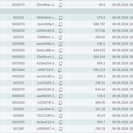
9520070
00e386ac-e...
99.8
08.08.2026 18
502010
094b96e5-c...
274.8
08.08.2026 18
5930070
2ee12b9a-f...
588.787
08.08.2026 18
5930050
b3492c68-8...
573.86
08.08.2026 18
502070
939f82ec-1...
294.82
08.08.2026 18
5952065
bacb459b-0...
635.0
08.08.2026 18
5930020
6aa1cd8e-e...
549.633
08.08.2026 18
5930033
33e0bce0-1...
558.534
08.08.2026 18
5970050
610ab204-d...
684.2
08.08.2026 18
5970094
d4f5f719-8...
695.214
08.08.2026 18
5952020
ae1b91d0-e...
609.9
08.08.2026 18
501470
1ce53a59-3...
236.31
08.08.2026 15
5950070
e6b42536-6...
634.42
08.08.2026 18
5990020
aad49293-2...
724.0
08.08.2026 18
5910030
c233674f-2...
509.35
08.08.2026 18
502000
1edc5fa4-8...
261.16
08.08.2026 18
501060
70272185-b...
55.63
08.08.2026 18
5910025
6e3ea719-4...
504.7
08.08.2026 18
501390
c093b557-4...
200.15
08.08.2026 18