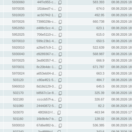
5930060
44f7e955-c...
583.393
08.08.2026 18
5970035
1f1bbed7-c...
674.0
08.08.2026 18
5910020
ac507f42-1...
492.95
08.08.2026 18
5970026
7398029b-c...
660.738
08.08.2026 18
5952050
d488c5cc-4...
623.1
08.08.2026 18
5952025
706e5110-c...
615.0
08.08.2026 18
5970010
599c23b1-4...
650.5
08.08.2026 18
5920010
a26e57c9-1...
522.639
08.08.2026 18
5930040
d9289367-c...
568.987
08.08.2026 18
5970025
3ed90357-4...
666.9
08.08.2026 18
5970031
8c20b4dc-1...
671.787
08.08.2026 18
5970024
a653eb04-d...
663.3
08.08.2026 18
503120
c80a4f21-5...
484.7
08.08.2026 18
5960010
8d18d129-0...
645.5
08.08.2026 18
502170
b8567c1e-8...
325.39
08.08.2026 18
502180
ccccb57f-a...
326.67
08.08.2026 18
501080
24440872-5...
82.2
08.08.2026 18
503070
48f2661f-f...
463.94
08.08.2026 17
501160
16b9b4e7-b...
128.02
08.08.2026 15
5930010
67d6e882-b...
536.385
08.08.2026 18
502240
3adf88fd-f...
343.6
08.08.2026 18