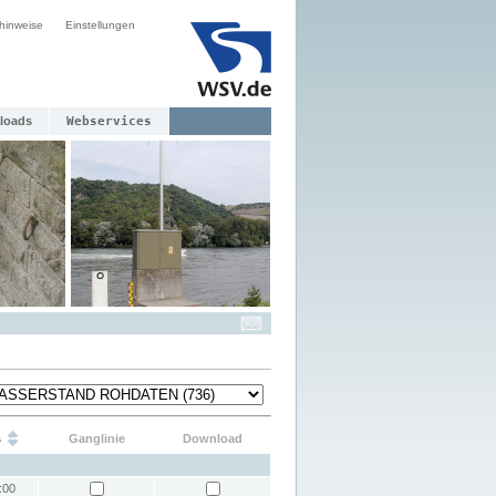
hinweise
Einstellungen
loads
Webservices
s
Ganglinie
Download
:00