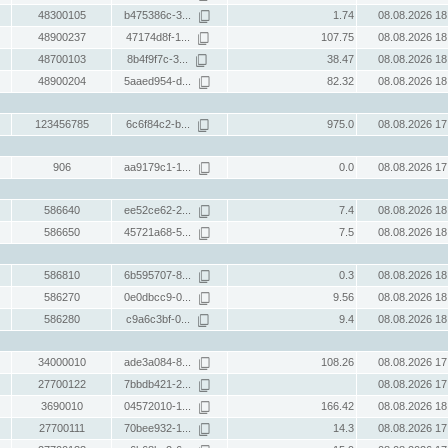
48300105
b475386c-3...
1.74
08.08.2026 18
48900237
47174d8f-1...
107.75
08.08.2026 18
48700103
8b4f9f7c-3...
38.47
08.08.2026 18
48900204
5aaed954-d...
82.32
08.08.2026 18
123456785
6c6f84c2-b...
975.0
08.08.2026 17
906
aa9179c1-1...
0.0
08.08.2026 17
586640
ee52ce62-2...
7.4
08.08.2026 18
586650
45721a68-5...
7.5
08.08.2026 18
586810
6b595707-8...
0.3
08.08.2026 18
586270
0e0dbcc9-0...
9.56
08.08.2026 18
586280
c9a6c3bf-0...
9.4
08.08.2026 18
34000010
ade3a084-8...
108.26
08.08.2026 17
27700122
7bbdb421-2...
08.08.2026 17
3690010
04572010-1...
166.42
08.08.2026 18
27700111
70bee932-1...
14.3
08.08.2026 17