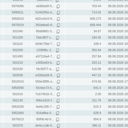
5970096
eb90bd3f-5...
703.44
08.08.2026 18
5990011
5140295e-b...
714.02
08.08.2026 18
5950010
b02ce5c0-6...
605.273
08.08.2026 18
5970019
391bbba5-8...
658.444
08.08.2026 18
501040
85d686f1-5...
34.67
08.08.2026 18
501330
f3dc8f07-c...
184.45
08.08.2026 18
501110
b04b739d-7...
108.4
08.08.2026 18
502250
133f0f6c-2...
350.64
08.08.2026 18
501490
e97116a4-7...
257.84
08.08.2026 18
502210
e30f2e83-b...
333.12
08.08.2026 18
502430
f4c55f77-a...
416.06
08.08.2026 18
503030
e32b0a28-8...
447.22
08.08.2026 18
5910010
550e3885-a...
474.56
08.08.2026 17
5950090
f3c6ee73-5...
641.0
08.08.2026 18
501010
7cb7461b-3...
2.05
08.08.2026 18
502130
90bcb315-f...
311.76
08.08.2026 18
5952030
fed4c295-7...
615.3
08.08.2026 18
5952060
816affba-0...
628.9
08.08.2026 18
5970013
80f0fc4d-9...
654.9
08.08.2026 18
502370
de4cc1db-5...
396.11
08.08.2026 18