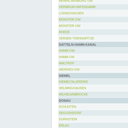
HENRICHENBURG UW
HERBRUM HAFENDAMM
LÜDINGHAUSEN
MÜNSTER OW
MÜNSTER UW
RHEDE
VERSEN TRENNSPITZE
DATTELN-HAMM-KANAL
HAMM OW
HAMM UW
WALTROP
WERRIES OW
DIEMEL
DIEMELTALSPERRE
HELMINGHAUSEN
WILHELMSBRÜCKE
DONAU
ACHLEITEN
DEGGENDORF
DÜRNSTEIN
ERLAU