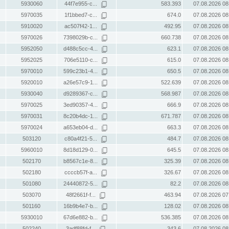
5930060
44f7e955-c...
583.393
07.08.2026 08
5970035
1f1bbed7-c...
674.0
07.08.2026 08
5910020
ac507f42-1...
492.95
07.08.2026 08
5970026
7398029b-c...
660.738
07.08.2026 08
5952050
d488c5cc-4...
623.1
07.08.2026 08
5952025
706e5110-c...
615.0
07.08.2026 08
5970010
599c23b1-4...
650.5
07.08.2026 08
5920010
a26e57c9-1...
522.639
07.08.2026 08
5930040
d9289367-c...
568.987
07.08.2026 08
5970025
3ed90357-4...
666.9
07.08.2026 08
5970031
8c20b4dc-1...
671.787
07.08.2026 08
5970024
a653eb04-d...
663.3
07.08.2026 08
503120
c80a4f21-5...
484.7
07.08.2026 08
5960010
8d18d129-0...
645.5
07.08.2026 08
502170
b8567c1e-8...
325.39
07.08.2026 08
502180
ccccb57f-a...
326.67
07.08.2026 08
501080
24440872-5...
82.2
07.08.2026 08
503070
48f2661f-f...
463.94
07.08.2026 07
501160
16b9b4e7-b...
128.02
07.08.2026 08
5930010
67d6e882-b...
536.385
07.08.2026 08
502240
3adf88fd-f...
343.6
07.08.2026 08