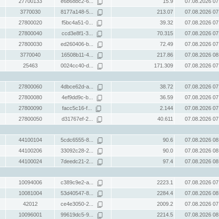
27700133
e6b68bc2-6...
15.9
07.08.2026 07
3770030
8177a148-5...
213.07
07.08.2026 07
27800020
f5bc4a51-0...
39.32
07.08.2026 07
27800040
ccd3e8f1-3...
70.315
07.08.2026 07
27800030
ed260406-b...
72.49
07.08.2026 07
3770040
16508b11-4...
217.86
07.08.2026 08
25463
0024cc40-d...
171.309
07.08.2026 07
27800060
4dbce62d-a...
38.72
07.08.2026 07
27800080
4ef9dd9c-b...
36.59
07.08.2026 07
27800090
facc5c16-f...
2.144
07.08.2026 07
27800050
d31767ef-2...
40.611
07.08.2026 07
44100104
5cdc6555-8...
90.6
07.08.2026 08
44100206
33092c28-2...
90.0
07.08.2026 08
44100024
7deedc21-2...
97.4
07.08.2026 08
10094006
c389c9e2-a...
2223.1
07.08.2026 07
10081004
53d40547-8...
2284.4
07.08.2026 08
42012
ce4e3050-2...
2009.2
07.08.2026 07
10096001
99619dc5-9...
2214.5
07.08.2026 08