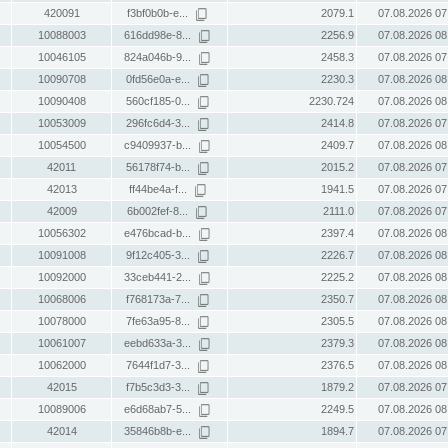
420091
f3bf0b0b-e...
2079.1
07.08.2026 07
10088003
616dd98e-8...
2256.9
07.08.2026 08
10046105
824a046b-9...
2458.3
07.08.2026 07
10090708
0fd56e0a-e...
2230.3
07.08.2026 08
10090408
560cf185-0...
2230.724
07.08.2026 08
10053009
296fc6d4-3...
2414.8
07.08.2026 07
10054500
c9409937-b...
2409.7
07.08.2026 08
42011
56178f74-b...
2015.2
07.08.2026 07
42013
ff44be4a-f...
1941.5
07.08.2026 07
42009
6b002fef-8...
2111.0
07.08.2026 07
10056302
e476bcad-b...
2397.4
07.08.2026 08
10091008
9f12c405-3...
2226.7
07.08.2026 08
10092000
33ceb441-2...
2225.2
07.08.2026 08
10068006
f768173a-7...
2350.7
07.08.2026 08
10078000
7fe63a95-8...
2305.5
07.08.2026 08
10061007
eebd633a-3...
2379.3
07.08.2026 08
10062000
7644f1d7-3...
2376.5
07.08.2026 08
42015
f7b5c3d3-3...
1879.2
07.08.2026 07
10089006
e6d68ab7-5...
2249.5
07.08.2026 08
42014
35846b8b-e...
1894.7
07.08.2026 07