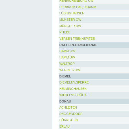
HENRICHENBURG UW
HERBRUM HAFENDAMM
LÜDINGHAUSEN
MÜNSTER OW
MÜNSTER UW
RHEDE
VERSEN TRENNSPITZE
DATTELN-HAMM-KANAL
HAMM OW
HAMM UW
WALTROP
WERRIES OW
DIEMEL
DIEMELTALSPERRE
HELMINGHAUSEN
WILHELMSBRÜCKE
DONAU
ACHLEITEN
DEGGENDORF
DÜRNSTEIN
ERLAU