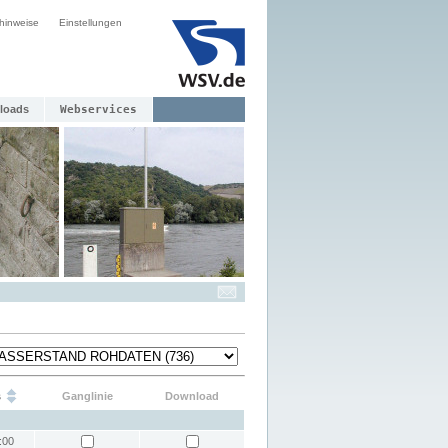
hinweise
Einstellungen
loads
Webservices
s
Ganglinie
Download
:00