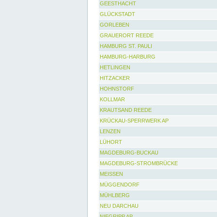
GEESTHACHT
GLÜCKSTADT
GORLEBEN
GRAUERORT REEDE
HAMBURG ST. PAULI
HAMBURG-HARBURG
HETLINGEN
HITZACKER
HOHNSTORF
KOLLMAR
KRAUTSAND REEDE
KRÜCKAU-SPERRWERK AP
LENZEN
LÜHORT
MAGDEBURG-BUCKAU
MAGDEBURG-STROMBRÜCKE
MEISSEN
MÜGGENDORF
MÜHLBERG
NEU DARCHAU
NIEGRIPP AP