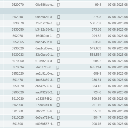
9520070
00e386ac-e...
99.8
07.08.2026 08
502010
094b96e5-c...
274.8
07.08.2026 08
5930070
2ee12b9a-f...
588.787
07.08.2026 08
5930050
b3492c68-8...
573.86
07.08.2026 08
502070
939f82ec-1...
294.82
07.08.2026 08
5952065
bacb459b-0...
635.0
07.08.2026 08
5930020
6aa1cd8e-e...
549.633
07.08.2026 08
5930033
33e0bce0-1...
558.534
07.08.2026 08
5970050
610ab204-d...
684.2
07.08.2026 08
5970094
d4f5f719-8...
695.214
07.08.2026 08
5952020
ae1b91d0-e...
609.9
07.08.2026 08
501470
1ce53a59-3...
236.31
07.08.2026 08
5950070
e6b42536-6...
634.42
07.08.2026 08
5990020
aad49293-2...
724.0
07.08.2026 08
5910030
c233674f-2...
509.35
07.08.2026 08
502000
1edc5fa4-8...
261.16
07.08.2026 08
501060
70272185-b...
55.63
07.08.2026 08
5910025
6e3ea719-4...
504.7
07.08.2026 08
501390
c093b557-4...
200.15
07.08.2026 08