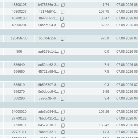
48300105
b475386c-3...
1.74
07.08.2026 08
48900237
47174d8f-1...
107.75
07.08.2026 08
48700103
8b4f9f7c-3...
38.47
07.08.2026 08
48900204
5aaed954-d...
82.32
07.08.2026 08
123456785
6c6f84c2-b...
975.0
07.08.2026 07
906
aa9179c1-1...
0.0
07.08.2026 08
586640
ee52ce62-2...
7.4
07.08.2026 08
586650
45721a68-5...
7.5
07.08.2026 08
586810
6b595707-8...
0.3
07.08.2026 07
586270
0e0dbcc9-0...
9.56
07.08.2026 08
586280
c9a6c3bf-0...
9.4
07.08.2026 08
34000010
ade3a084-8...
108.26
07.08.2026 07
27700122
7bbdb421-2...
07.08.2026 07
3690010
04572010-1...
166.42
07.08.2026 08
27700111
70bee932-1...
14.3
07.08.2026 07