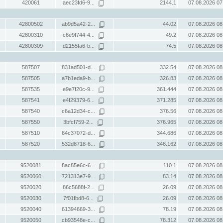
420061
aec23fd6-9...
2144.1
07.08.2026 07
42800502
ab9d5a42-2...
44.02
07.08.2026 08
42800310
c6e9f744-4...
49.2
07.08.2026 08
42800309
d2155fa6-b...
74.5
07.08.2026 08
587507
831ad501-d...
332.54
07.08.2026 08
587505
a7b1eda9-b...
326.83
07.08.2026 08
587535
e9e7f20c-9...
361.444
07.08.2026 08
587541
e4f29379-6...
371.285
07.08.2026 08
587540
c6a12d34-c...
376.56
07.08.2026 08
587550
3bfcf759-2...
376.965
07.08.2026 08
587510
64c37072-d...
344.686
07.08.2026 08
587520
532d8718-6...
346.162
07.08.2026 08
9520081
8ac85e6c-6...
110.1
07.08.2026 08
9520060
721313e7-9...
83.14
07.08.2026 08
9520020
86c5688f-2...
26.09
07.08.2026 08
9520030
7f01fbd8-6...
26.09
07.08.2026 08
9520040
61394669-3...
78.19
07.08.2026 08
9520050
cb93548e-c...
78.312
07.08.2026 08