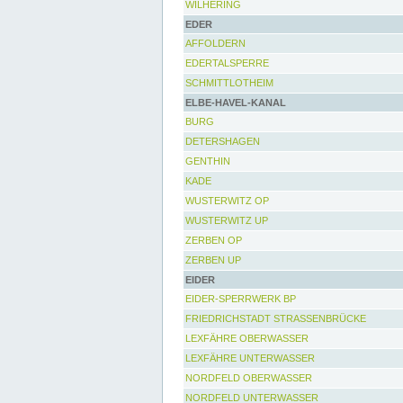
WILHERING
EDER
AFFOLDERN
EDERTALSPERRE
SCHMITTLOTHEIM
ELBE-HAVEL-KANAL
BURG
DETERSHAGEN
GENTHIN
KADE
WUSTERWITZ OP
WUSTERWITZ UP
ZERBEN OP
ZERBEN UP
EIDER
EIDER-SPERRWERK BP
FRIEDRICHSTADT STRASSENBRÜCKE
LEXFÄHRE OBERWASSER
LEXFÄHRE UNTERWASSER
NORDFELD OBERWASSER
NORDFELD UNTERWASSER