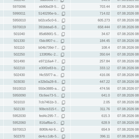
5970096
eb90bd3f-5...
703.44
07.08.2026 08
5990011
5140295e-b...
714.02
07.08.2026 08
5950010
b02ce5c0-6...
605.273
07.08.2026 08
5970019
391bbba5-8...
658.444
07.08.2026 08
501040
85d686f1-5...
34.67
07.08.2026 08
501330
f3dc8f07-c...
184.45
07.08.2026 08
501110
b04b739d-7...
108.4
07.08.2026 08
502250
133f0f6c-2...
350.64
07.08.2026 08
501490
e97116a4-7...
257.84
07.08.2026 08
502210
e30f2e83-b...
333.12
07.08.2026 08
502430
f4c55f77-a...
416.06
07.08.2026 08
503030
e32b0a28-8...
447.22
07.08.2026 08
5910010
550e3885-a...
474.56
07.08.2026 07
5950090
f3c6ee73-5...
641.0
07.08.2026 08
501010
7cb7461b-3...
2.05
07.08.2026 08
502130
90bcb315-f...
311.76
07.08.2026 08
5952030
fed4c295-7...
615.3
07.08.2026 08
5952060
816affba-0...
628.9
07.08.2026 08
5970013
80f0fc4d-9...
654.9
07.08.2026 08
502370
de4cc1db-5...
396.11
07.08.2026 08