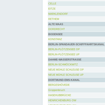
CELLE
EITZE
MARKLENDORF
RETHEM
ALTE MAAS
DORDRECHT
BODENSEE
KONSTANZ
BERLIN-SPANDAUER-SCHIFFFAHRTSKANAL
BERLIN-PLÖTZENSEE OP
BERLIN-PLÖTZENSEE UP
DAHME-WASSERSTRASSE
BERLIN-SCHMÖCKWITZ
NEUE MÜHLE SCHLEUSE OP
NEUE MÜHLE SCHLEUSE UP
DORTMUND-EMS-KANAL
BERGESHÖVEDE
Groppenbruch
HASEHUBBRÜCKE
HENRICHENBURG OW