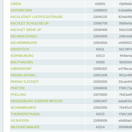
GREIN
420091
f3bf0b0b
HOFKIRCHEN
10088003
616dd98e
INGOLSTADT LUITPOLDSTRASSE
10046105
824a046b
KACHLET SCHLEUSE UP
10090708
0fd56e0a
KACHLET WEHR UP
10090408
560cf185
KELHEIM DONAU
10053009
296fc6d4
KELHEIMWINZER
10054500
c9409937
KIENSTOCK
42011
56178f74
KORNEUBURG
42013
ff44be4a
MAUTHAUSEN
42009
6b002fef
OBERNDORF
10056302
e476bcad
PASSAU DONAU
10091008
9f12c405
PASSAU ILZSTADT
10092000
33ceb441
PFATTER
10068006
f768173a
PFELLING
10078000
7fe63a95
REGENSBURG EISERNE BRÜCKE
10061007
eebd633a
SCHWABELWEIS
10062000
7644f1d7
THEBNERSTRASSL
42015
f7b5c3d3
VILSHOFEN
10089006
e6d68ab7
WILDUNGSMAUER
42014
35846b8b