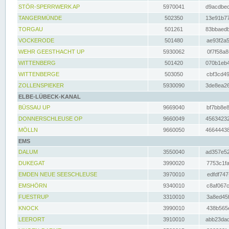
STÖR-SPERRWERK AP
5970041
d9acdbec
TANGERMÜNDE
502350
13e91b77
TORGAU
501261
83bbaedb
VOCKERODE
501480
ae93f2a5
WEHR GEESTHACHT UP
5930062
0f7f58a8
WITTENBERG
501420
070b1eb4
WITTENBERGE
503050
cbf3cd49
ZOLLENSPIEKER
5930090
3de8ea26
ELBE-LÜBECK-KANAL
BÜSSAU UP
9669040
bf7bb8e8
DONNERSCHLEUSE OP
9660049
45634232
MÖLLN
9660050
46644438
EMS
DALUM
3550040
ad357e52
DUKEGAT
3990020
7753c1fa
EMDEN NEUE SEESCHLEUSE
3970010
edfdf747
EMSHÖRN
9340010
c8af067c
FUESTRUP
3310010
3a8ed45f
KNOCK
3990010
438b565e
LEERORT
3910010
abb23dad