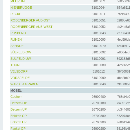
MEHRUM
31010071
be05603a
NIENBRÜGGE
31010044
864a8111
RECKE
31010011
7af19499
RODENBERGER AUE-OST
31010051
6288de60
RODENBERGER AUE-WEST
31010052
eb24b5a3
RUSBEND
31010043
c1f06401
RÜHEN
31010093
4ed5f6da
SEHNDE
31010070
ab0d9117
SÜLFELD OW
31010092
a8604e8f
SÜLFELD UW
31010091
892183d6
THUNE
31010080
42b865fb
VELSDORF
3101012
36f80081
VORSFELDE
31010090
dbb2bb9f
WARBER GRABEN
31010040
2f1080ba
MOSEL
Cochem
26900400
768df4e9
Detzem OP
26700180
c40912fd
Detzem UP
26700200
dc344605
Enkirch OP
26700880
87207dcd
Enkirch UP
26700900
ee861944
Fankel OP
26900280
68198b48