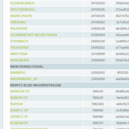
KLEINHEUBACH
24700200
355b02d2
KROTZENBURG
24700335
27eed51b
MAINFLINGEN
24700325
4627475d
OBERNAU
24700302
3c7cfb10
RAUNHEIM
24900108
db1684c1
SCHWEINFURT NEUER HAFEN
24300304
42ecae60
STEINBACH
24500100
1ed983c3
TRUNSTADT
24300202
a77aad00
WERTHEIM
24709089
0e065a22
WÜRZBURG
24300600
915d76e1
MAIN-DONAU-KANAL
BAMBERG
24300042
ff02f181
RIEDENBURG_UP
13409200
4a69e82e
MÜRITZ-ELDE-WASSERSTRASSE
BARKOW OP
596100
06d86c6b
BOBZIN OP
596120
faefa284
BUROW
5961601
a68cf527
DÖMITZ OP
596450
ec8188ee
DÖMITZ UP
596460
ad3a51da
ELDENA OP
596370
0fab94c7