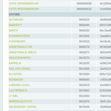
OSTE-SPERRWERK AP
9000000590
8c3295dc
OSTE-SPERRWERK BP
9000000532
7cb4566b
OSTSEE
ALTHAGEN
9650024
b8d05bf9
BARHÖFT
9650040
09227288
BARTH
9650030
00c33ed9
ECKERNFÖRDE
9610045
1faa9b2c
FLENSBURG
9610010
9e19c411
GREIFSWALD OIE
9690078
087b6386
GREIFSWALD-WIECK
9650073
6b53ef42
HEILIGENHAFEN
9610070
06219dd9
KAPPELN
9610035
b09f2243
KIEL-HOLTENAU
9610066
3ad4013f
KLOSTER
9670050
905e7328
KOSEROW
9690093
c0f33a36
LANGBALLIGAU
9610015
5a33bf14
LAUTERBACH
9670063
91922b9b
LT KIEL
9610050
736437d7
MARIENLEUCHTE
9610075
8effc15d
NEUENDORF HAFEN
9670046
492f85b8