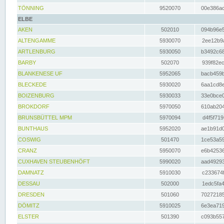
TÖNNING
9520070
00e386ac
ELBE
AKEN
502010
094b96e5
ALTENGAMME
5930070
2ee12b9a
ARTLENBURG
5930050
b3492c68
BARBY
502070
939f82ec
BLANKENESE UF
5952065
bacb459b
BLECKEDE
5930020
6aa1cd8e
BOIZENBURG
5930033
33e0bce0
BROKDORF
5970050
610ab204
BRUNSBÜTTEL MPM
5970094
d4f5f719
BUNTHAUS
5952020
ae1b91d0
COSWIG
501470
1ce53a59
CRANZ
5950070
e6b42536
CUXHAVEN STEUBENHÖFT
5990020
aad49293
DAMNATZ
5910030
c233674f
DESSAU
502000
1edc5fa4
DRESDEN
501060
70272185
DÖMITZ
5910025
6e3ea719
ELSTER
501390
c093b557