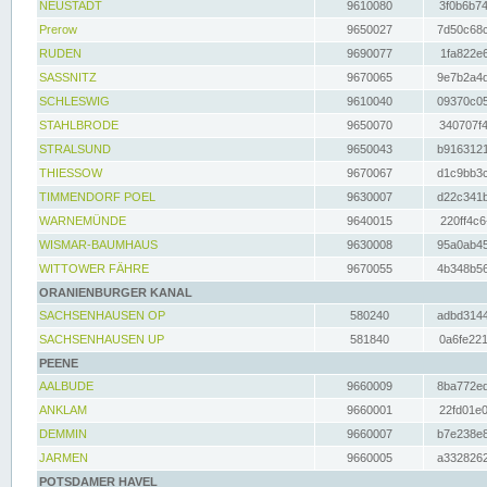
NEUSTADT
9610080
3f0b6b74
Prerow
9650027
7d50c68c
RUDEN
9690077
1fa822e6
SASSNITZ
9670065
9e7b2a4d
SCHLESWIG
9610040
09370c05
STAHLBRODE
9650070
340707f4
STRALSUND
9650043
b9163121
THIESSOW
9670067
d1c9bb3c
TIMMENDORF POEL
9630007
d22c341b
WARNEMÜNDE
9640015
220ff4c6
WISMAR-BAUMHAUS
9630008
95a0ab45
WITTOWER FÄHRE
9670055
4b348b56
ORANIENBURGER KANAL
SACHSENHAUSEN OP
580240
adbd3144
SACHSENHAUSEN UP
581840
0a6fe221
PEENE
AALBUDE
9660009
8ba772ed
ANKLAM
9660001
22fd01e0
DEMMIN
9660007
b7e238e8
JARMEN
9660005
a3328262
POTSDAMER HAVEL