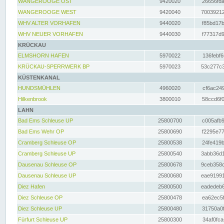
WANGEROOGE OST
9420020
26656fda
WANGEROOGE WEST
9420040
70039212
WHV ALTER VORHAFEN
9440020
f85bd17b
WHV NEUER VORHAFEN
9440030
f77317d9
KRÜCKAU
ELMSHORN HAFEN
5970022
136febf6
KRÜCKAU-SPERRWERK BP
5970023
53c277c3
KÜSTENKANAL
HUNDSMÜHLEN
4960020
cf6ac249
Hilkenbrook
3800010
58ccd6f0
LAHN
Bad Ems Schleuse UP
25800700
c005afb9
Bad Ems Wehr OP
25800690
f2295e77
Cramberg Schleuse OP
25800538
24fe419b
Cramberg Schleuse UP
25800540
3abb36d1
Dausenau Schleuse OP
25800678
9ceb358c
Dausenau Schleuse UP
25800680
eae91991
Diez Hafen
25800500
eadedeb6
Diez Schleuse OP
25800478
ea62ec5f
Diez Schleuse UP
25800480
31750a0f
Fürfurt Schleuse UP
25800300
34af0fca