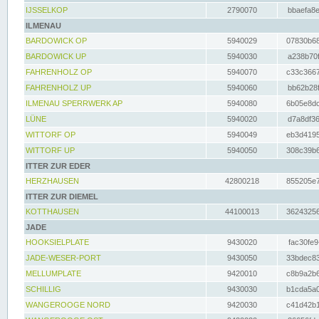
IJSSELKOP
2790070
bbaefa8e
ILMENAU
BARDOWICK OP
5940029
07830b68
BARDOWICK UP
5940030
a238b70f
FAHRENHOLZ OP
5940070
c33c3667
FAHRENHOLZ UP
5940060
bb62b28f
ILMENAU SPERRWERK AP
5940080
6b05e8dc
LÜNE
5940020
d7a8df36
WITTORF OP
5940049
eb3d4195
WITTORF UP
5940050
308c39b6
ITTER ZUR EDER
HERZHAUSEN
42800218
855205e7
ITTER ZUR DIEMEL
KOTTHAUSEN
44100013
36243256
JADE
HOOKSIELPLATE
9430020
fac30fe9
JADE-WESER-PORT
9430050
33bdec83
MELLUMPLATE
9420010
c8b9a2b6
SCHILLIG
9430030
b1cda5a0
WANGEROOGE NORD
9420030
c41d42b1