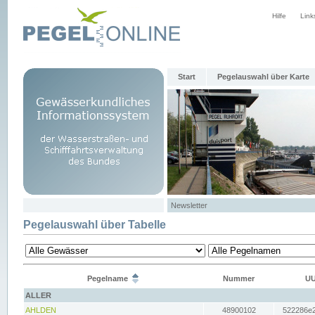
Hilfe
Link
Start
Pegelauswahl über Karte
Newsletter
Pegelauswahl über Tabelle
Pegelname
Nummer
UU
ALLER
AHLDEN
48900102
522286e2