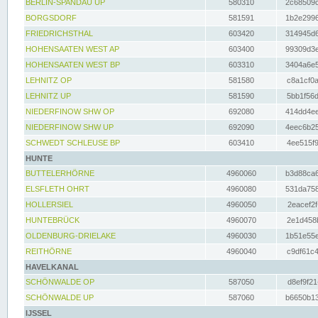
BERLIN-SPANDAU UP
580310
2c68509c
BORGSDORF
581591
1b2e2996
FRIEDRICHSTHAL
603420
314945d6
HOHENSAATEN WEST AP
603400
99309d3e
HOHENSAATEN WEST BP
603310
3404a6e5
LEHNITZ OP
581580
c8a1cf0a
LEHNITZ UP
581590
5bb1f56d
NIEDERFINOW SHW OP
692080
414dd4ee
NIEDERFINOW SHW UP
692090
4eec6b25
SCHWEDT SCHLEUSE BP
603410
4ee515f9
HUNTE
BUTTELERHÖRNE
4960060
b3d88ca6
ELSFLETH OHRT
4960080
531da758
HOLLERSIEL
4960050
2eacef2f
HUNTEBRÜCK
4960070
2e1d458b
OLDENBURG-DRIELAKE
4960030
1b51e55e
REITHÖRNE
4960040
c9df61c4
HAVELKANAL
SCHÖNWALDE OP
587050
d8ef9f21
SCHÖNWALDE UP
587060
b6650b13
IJSSEL