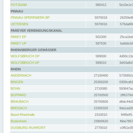
POTSDAM
580412
5e10e1e7
PINNAU
PINNAU-SPERRWERK BP
5970018
26259e8f
UETERSEN
5970016
575da86f
PAREYER VERBINDUNGSKANAL
PAREY EP
502300
25ca1bef
PAREY UP
587530
bafddcbf
RHEINSBERGER GEWÄSSER
WOLFSBRUCH OP
589000
4d00c13e
WOLFSBRUCH UP
589010
3d43a8d7
RHEIN
ANDERNACH
27100400
5735892a
BINGEN
25300200
0309cd61
BONN
2710080
593647aa
BOPPARD
25700500
2ff6379d
BRAUBACH
25700600
d6dc44d1
BREISACH
23300320
9da1ad2b
Basel-Rheinhalle
2310010
94f6eff1
Bodenheim
23900620
f6be7857
DUISBURG-RUHRORT
2770010
c0f51e35