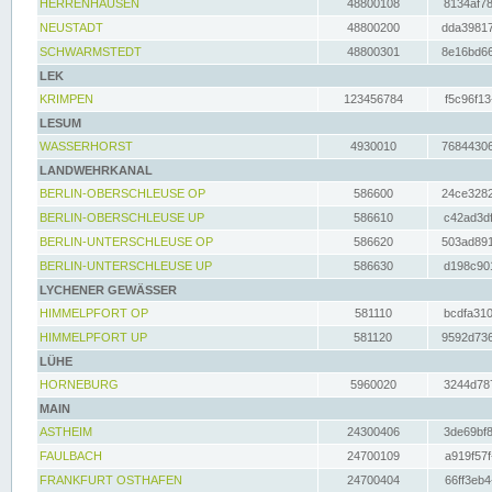
HERRENHAUSEN
48800108
8134af78
NEUSTADT
48800200
dda39817
SCHWARMSTEDT
48800301
8e16bd66
LEK
KRIMPEN
123456784
f5c96f13
LESUM
WASSERHORST
4930010
76844306
LANDWEHRKANAL
BERLIN-OBERSCHLEUSE OP
586600
24ce3282
BERLIN-OBERSCHLEUSE UP
586610
c42ad3df
BERLIN-UNTERSCHLEUSE OP
586620
503ad891
BERLIN-UNTERSCHLEUSE UP
586630
d198c901
LYCHENER GEWÄSSER
HIMMELPFORT OP
581110
bcdfa310
HIMMELPFORT UP
581120
9592d736
LÜHE
HORNEBURG
5960020
3244d787
MAIN
ASTHEIM
24300406
3de69bf8
FAULBACH
24700109
a919f57f
FRANKFURT OSTHAFEN
24700404
66ff3eb4