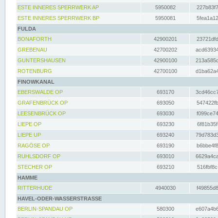
ESTE INNERES SPERRWERK AP
5950082
227b83f7
ESTE INNERES SPERRWERK BP
5950081
5fea1a12
FULDA
BONAFORTH
42900201
23721dfd
GREBENAU
42700202
acd63934
GUNTERSHAUSEN
42900100
213a585d
ROTENBURG
42700100
d1ba62a4
FINOWKANAL
EBERSWALDE OP
693170
3cd46cc7
GRAFENBRÜCK OP
693050
547422fb
LEESENBRÜCK OP
693030
f099ce74
LIEPE OP
693230
6f81b35f
LIEPE UP
693240
79d783d3
RAGÖSE OP
693190
b6bbe4f8
RUHLSDORF OP
693010
6629a4ca
STECHER OP
693210
516fbf8c
HAMME
RITTERHUDE
4940030
f49855d8
HAVEL-ODER-WASSERSTRASSE
BERLIN-SPANDAU OP
580300
e607a4b6