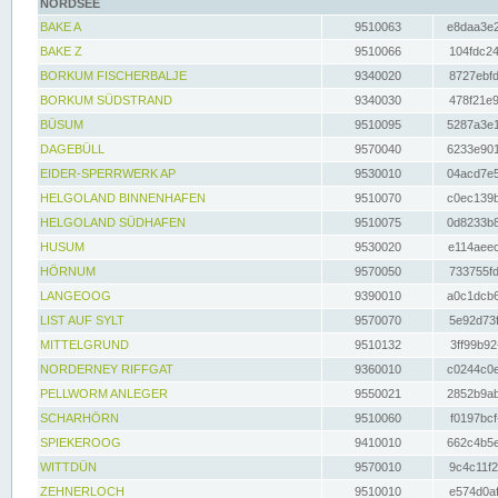
NORDSEE
BAKE A
9510063
e8daa3e2
BAKE Z
9510066
104fdc24
BORKUM FISCHERBALJE
9340020
8727ebfd
BORKUM SÜDSTRAND
9340030
478f21e9
BÜSUM
9510095
5287a3e1
DAGEBÜLL
9570040
6233e901
EIDER-SPERRWERK AP
9530010
04acd7e5
HELGOLAND BINNENHAFEN
9510070
c0ec139b
HELGOLAND SÜDHAFEN
9510075
0d8233b8
HUSUM
9530020
e114aeec
HÖRNUM
9570050
733755fd
LANGEOOG
9390010
a0c1dcb6
LIST AUF SYLT
9570070
5e92d73f
MITTELGRUND
9510132
3ff99b92
NORDERNEY RIFFGAT
9360010
c0244c0e
PELLWORM ANLEGER
9550021
2852b9ab
SCHARHÖRN
9510060
f0197bcf
SPIEKEROOG
9410010
662c4b5e
WITTDÜN
9570010
9c4c11f2
ZEHNERLOCH
9510010
e574d0af