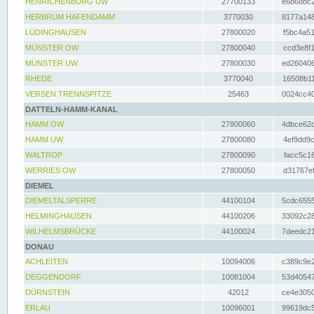
HENRICHENBURG UW
27700133
e6b68bc2
HERBRUM HAFENDAMM
3770030
8177a148
LÜDINGHAUSEN
27800020
f5bc4a51
MÜNSTER OW
27800040
ccd3e8f1
MÜNSTER UW
27800030
ed260406
RHEDE
3770040
16508b11
VERSEN TRENNSPITZE
25463
0024cc40
DATTELN-HAMM-KANAL
HAMM OW
27800060
4dbce62d
HAMM UW
27800080
4ef9dd9c
WALTROP
27800090
facc5c16
WERRIES OW
27800050
d31767ef
DIEMEL
DIEMELTALSPERRE
44100104
5cdc6555
HELMINGHAUSEN
44100206
33092c28
WILHELMSBRÜCKE
44100024
7deedc21
DONAU
ACHLEITEN
10094006
c389c9e2
DEGGENDORF
10081004
53d40547
DÜRNSTEIN
42012
ce4e3050
ERLAU
10096001
99619dc5