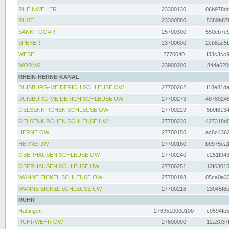
RHEINWEILER
23300130
06b978dd
RUST
23300580
5389b878
SANKT GOAR
25700300
550eb7e9
SPEYER
23700600
2cb8ae5b
WESEL
2770040
f33c3cc9
WORMS
23900200
844a620f
RHEIN-HERNE-KANAL
DUISBURG-MEIDERICH SCHLEUSE OW
27700262
f18e81da
DUISBURG-MEIDERICH SCHLEUSE UW
27700273
48780245
GELSENKIRCHEN SCHLEUSE OW
27700229
5b9f8134
GELSENKIRCHEN SCHLEUSE UW
27700230
427318d0
HERNE OW
27700150
ac6c4362
HERNE UW
27700160
b9975ea1
OBERHAUSEN SCHLEUSE OW
27700240
e251f943
OBERHAUSEN SCHLEUSE UW
27700251
12f63015
WANNE EICKEL SCHLEUSE OW
27700193
05ca0e33
WANNE EICKEL SCHLEUSE UW
27700218
23045f8b
RUHR
Hattingen
2769510000100
c0594fb5
RUHRWEHR OW
27600090
12a3037f