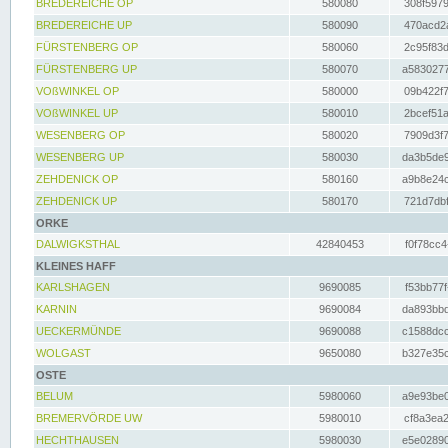
BREDEREICHE OP
580080
308f5979
BREDEREICHE UP
580090
470acd2a
FÜRSTENBERG OP
580060
2c95f83d
FÜRSTENBERG UP
580070
a5830277
VOßWINKEL OP
580000
09b422f7
VOßWINKEL UP
580010
2bcef51a
WESENBERG OP
580020
7909d3f7
WESENBERG UP
580030
da3b5de9
ZEHDENICK OP
580160
a9b8e24c
ZEHDENICK UP
580170
721d7dbf
ORKE
DALWIGKSTHAL
42840453
f0f78cc4
KLEINES HAFF
KARLSHAGEN
9690085
f53bb77f
KARNIN
9690084
da893bbd
UECKERMÜNDE
9690088
c1588dcc
WOLGAST
9650080
b327e35c
OSTE
BELUM
5980060
a9e93be0
BREMERVÖRDE UW
5980010
cf8a3ea2
HECHTHAUSEN
5980030
e5e02890