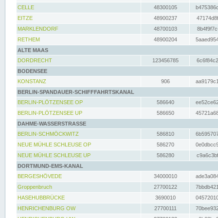
CELLE
48300105
b475386c
EITZE
48900237
47174d8f
MARKLENDORF
48700103
8b4f9f7c
RETHEM
48900204
5aaed954
ALTE MAAS
DORDRECHT
123456785
6c6f84c2
BODENSEE
KONSTANZ
906
aa9179c1
BERLIN-SPANDAUER-SCHIFFFAHRTSKANAL
BERLIN-PLÖTZENSEE OP
586640
ee52ce62
BERLIN-PLÖTZENSEE UP
586650
45721a68
DAHME-WASSERSTRASSE
BERLIN-SCHMÖCKWITZ
586810
6b595707
NEUE MÜHLE SCHLEUSE OP
586270
0e0dbcc9
NEUE MÜHLE SCHLEUSE UP
586280
c9a6c3bf
DORTMUND-EMS-KANAL
BERGESHÖVEDE
34000010
ade3a084
Groppenbruch
27700122
7bbdb421
HASEHUBBRÜCKE
3690010
04572010
HENRICHENBURG OW
27700111
70bee932