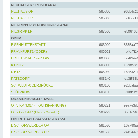
NEUHAUSER SPEISEKANAL
NEUHAUS OP
585850
963bdc26
NEUHAUS UP
585860
bf48cefd
NIEGRIPPER VERBINDUNGSKANAL
NIEGRIPP BP
587500
e506460f
ODER
EISENHÜTTENSTADT
603000
8675aa70
FRANKFURT1 (ODER)
603031
bffdf7f2
HOHENSAATEN-FINOW
603080
f7a639a4
KIENITZ
603050
6298a8f9
KIETZ
603040
16258271
RATZDORF
603140
ca3f535b
SCHWEDT-ODERBRÜCKE
603130
e28babaa
STÜTZKOW
603100
30bff0df
ORANIENBURGER HAVEL
OHV KM 3.014 (HOCHSPANNUNG)
580271
eea7e3dc
OHv km 1.467 (Blaues Wunder)
580272
8b51c505
OBERE HAVEL-WASSERSTRASSE
BISCHOFSWERDER OP
581520
16a780aa
BISCHOFSWERDER UP
581530
74134dc6