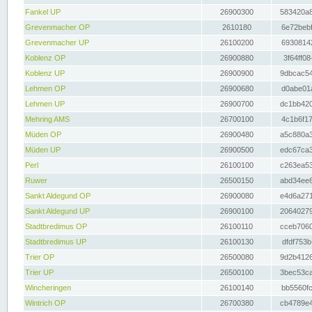
Fankel UP
26900300
583420a8
Grevenmacher OP
2610180
6e72bebf
Grevenmacher UP
26100200
69308142
Koblenz OP
26900880
3f64ff08
Koblenz UP
26900900
9dbcac54
Lehmen OP
26900680
d0abe01a
Lehmen UP
26900700
dc1bb420
Mehring AMS
26700100
4c1b6f17
Müden OP
26900480
a5c880a3
Müden UP
26900500
edc67ca3
Perl
26100100
c263ea53
Ruwer
26500150
abd34ee6
Sankt Aldegund OP
26900080
e4d6a271
Sankt Aldegund UP
26900100
20640279
Stadtbredimus OP
26100110
cceb7060
Stadtbredimus UP
26100130
dfdf753b
Trier OP
26500080
9d2b4126
Trier UP
26500100
3bec53ca
Wincheringen
26100140
bb5560fc
Wintrich OP
26700380
cb4789e4