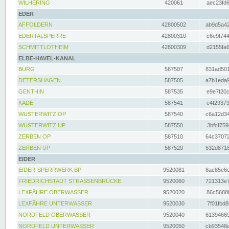
WILHERING
420061
aec23fd6
EDER
AFFOLDERN
42800502
ab9d5a42
EDERTALSPERRE
42800310
c6e9f744
SCHMITTLOTHEIM
42800309
d2155fa6
ELBE-HAVEL-KANAL
BURG
587507
831ad501
DETERSHAGEN
587505
a7b1eda9
GENTHIN
587535
e9e7f20c
KADE
587541
e4f29379
WUSTERWITZ OP
587540
c6a12d34
WUSTERWITZ UP
587550
3bfcf759
ZERBEN OP
587510
64c37072
ZERBEN UP
587520
532d8718
EIDER
EIDER-SPERRWERK BP
9520081
8ac85e6c
FRIEDRICHSTADT STRASSENBRÜCKE
9520060
721313e7
LEXFÄHRE OBERWASSER
9520020
86c5688f
LEXFÄHRE UNTERWASSER
9520030
7f01fbd8
NORDFELD OBERWASSER
9520040
61394669
NORDFELD UNTERWASSER
9520050
cb93548e