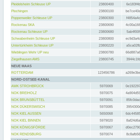
Pleidelsheim Schleuse UP
23800400
6e183f4b
Plochingen
23800100
be7ce40e
Poppenweiler Schleuse UP
23800300
f4854a4c
Rockenau SKA
23800690
4c00a166
Rockenau Schleuse UP
23800680
5ab4f00f
Schwabenheim Schleuse UP
23800800
ec9d3a4d
Untertürkheim Schleuse UP
23800220
a5ca02fb
Wieblingen Wehr UP neu
23800780
66d887a6
Ziegelhausen AMS
23800745
3944c1fd
NEUE MAAS
ROTTERDAM
123456786
a269e3be
NORD-OSTSEE-KANAL
AWK STROHBRÜCK
5970069
0e192297
NOK BREIHOLZ
5970075
4a904d59
NOK BRUNSBÜTTEL
5970091
85fc0dac
NOK DÜKERSWISCH
5970085
3954300d
NOK KIEL AUSSEN
5650068
6dc44585
NOK KIEL BINNEN
5979020
8af24d6a
NOK KÖNIGSFÖRDE
5970067
d0ec2790
NOK RENDSBURG
5970074
8c8afb56