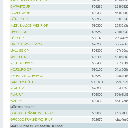
FINDENWIRUNSHIER OP
596410
a5902c55
GARWITZ UP
596230
12499527
GRABOW OP
596330
db4a69b2
GÜRITZ OP
596350
956ce5ff
KLEIN LAASCH WEHR OP
596300
25530a3e
LEWITZ OP
596250
7bbd90ad
LÜBZ OP
596140
d75442cf
MALCHOW WEHR OP
596200
bccaacb3
MALLISS OP
596390
497c29ee
MALLISS UP
596400
a64918a6
NEU KALLISS OP
596430
30739ff3
NEUBURG OP
596160
541c508a
NEUSTADT GLEWE OP
596280
c4381eb3
PARCHIM GÜTE
5961801
3dec3921
PLAU OP
596080
3ffddb2c
PLAU UP
596090
506e6b03
WAREN
596030
bd317edd
MÜGGELSPREE
GROSSE TRÄNKE WEHR OP
582660
81630fdd
GROSSE TRÄNKE WEHR UP
582670
cfad4ee5
MÜRITZ-HAVEL-WASSERSTRASSE