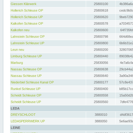
Giessen Klärwerk
25800100
4b386a6a
Hollerich Schleuse OP
25800618
cedc9b0c
Hollerich Schleuse UP
25800620
9beb7290
Kalkofen Schleuse OP
25800578
a7034573
Kalkofen neu
25800600
64f735fd
Lahnstein Schleuse OP
25800798
664d68ea
Lahnstein Schleuse UP
25800800
6b6b31e2
Leun neu
25800200
32807065
Limburg Schleuse UP
25800440
89038b42
Marburg
25830056
4e7a6cfa
Nassau Schleuse OP
25800638
29cb44a2
Nassau Schleuse UP
25800640
3a90a346
Niederbiel Schleuse Kanal OP
25800177
57c8e437
Runkel Schleuse UP
25800400
b85b17cc
Scheidt Schleuse OP
25800558
15a50d2b
Scheidt Schleuse UP
25800560
7dfe4776
LEDA
DREYSCHLOOT
3880010
d4df3617
LEDASPERRWERK UP
3880050
5e6ae93a
LEINE