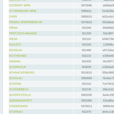
OSTERIFF MPM
5970096
eb90bd3f
OTTERNDORF MPM
5990011
5140295e
OVER
5950010
b02ce5c0
PINNAU-SPERRWERK AP
5970019
391bbba5
PIRNA
501040
85d686f1
PRETZSCH-MAUKEN
501330
f3dc8f07
RIESA
501110
b04b739d
ROGÄTZ
502250
133f0f6c
ROSSLAU
501490
e97116a4
ROTHENSEE
502210
e30f2e83
SANDAU
502430
f4c55f77
SCHARLEUK
503030
e32b0a28
SCHNACKENBURG
5910010
550e3885
SCHULAU
5950090
f3c6ee73
SCHÖNA
501010
7cb7461b
SCHÖNEBECK
502130
90bcb315
SCHÖPFSTELLE
5952030
fed4c295
SEEMANNSHÖFT
5952060
816affba
STADERSAND
5970013
80f0fc4d
STORKAU
502370
de4cc1db