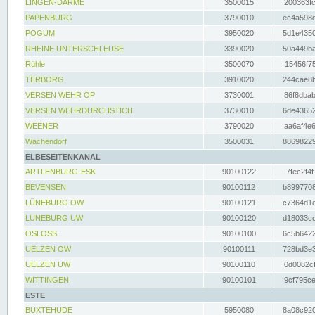
LINGEN-DARME
3500015
200363fc
PAPENBURG
3790010
ec4a598d
POGUM
3950020
5d1e4350
RHEINE UNTERSCHLEUSE
3390020
50a449ba
Rühle
3500070
15456f75
TERBORG
3910020
244cae8b
VERSEN WEHR OP
3730001
86f8dbab
VERSEN WEHRDURCHSTICH
3730010
6de43652
WEENER
3790020
aa6af4e6
Wachendorf
3500031
88698229
ELBESEITENKANAL
ARTLENBURG-ESK
90100122
7fec2f4f
BEVENSEN
90100112
b8997708
LÜNEBURG OW
90100121
c7364d1e
LÜNEBURG UW
90100120
d18033cd
OSLOSS
90100100
6c5b6422
UELZEN OW
90100111
728bd3e3
UELZEN UW
90100110
0d0082cf
WITTINGEN
90100101
9cf795ce
ESTE
BUXTEHUDE
5950080
8a08c920