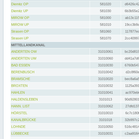
Diemitz OP
581020
d6426c42
Diemitz UP
581030
6b3b55e2
MIROW OP
581000
ab13c115
MIROW UP
581010
19cc3b9a
Strasen OP
581060
117877ec
Strasen UP
581070
2cc40997
MITTELLANDKANAL
ANDERTEN OW
31010061
bc20d819
ANDERTEN UW
31010060
dd41a7d6
BAD ESSEN
31010030
6760b547
BERENBUSCH
31010042
d2c8f60e
BRAMSCHE
31010020
bec8a6a5
BROXTEN
31010032
1125a391
HAHLEN
31010041
ac970eb0
HALDENSLEBEN
3101013
90d92801
HANN. LIST
31010062
27dfd137
HÖRSTEL
31010010
6c7c180f
KANALBRÜCKE
3101018
32b997c2
LOHNDE
31010050
516c4814
LÜBBECKE
31010031
c2aa9164