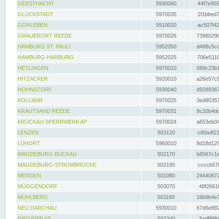
GEESTHACHT
5930060
44f7e955
GLÜCKSTADT
5970035
1f1bbed7
GORLEBEN
5910020
ac507f42
GRAUERORT REEDE
5970026
7398029b
HAMBURG ST. PAULI
5952050
d488c5cc
HAMBURG-HARBURG
5952025
706e5110
HETLINGEN
5970010
599c23b1
HITZACKER
5920010
a26e57c9
HOHNSTORF
5930040
d9289367
KOLLMAR
5970025
3ed90357
KRAUTSAND REEDE
5970031
8c20b4dc
KRÜCKAU-SPERRWERK AP
5970024
a653eb04
LENZEN
503120
c80a4f21
LÜHORT
5960010
8d18d129
MAGDEBURG-BUCKAU
502170
b8567c1e
MAGDEBURG-STROMBRÜCKE
502180
ccccb57f
MEISSEN
501080
24440872
MÜGGENDORF
503070
48f2661f
MÜHLBERG
501160
16b9b4e7
NEU DARCHAU
5930010
67d6e882
NIEGRIPP AP
502240
3adf88fd