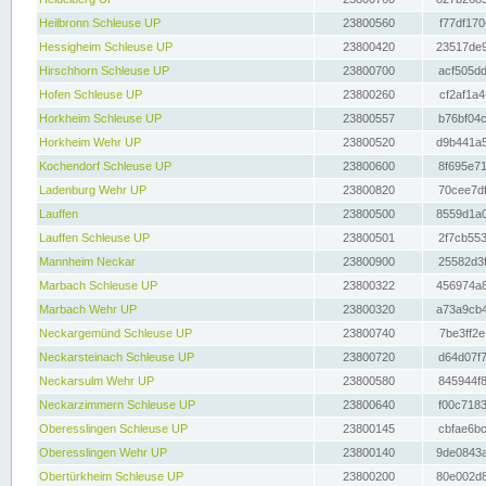
Heilbronn Schleuse UP
23800560
f77df170
Hessigheim Schleuse UP
23800420
23517de9
Hirschhorn Schleuse UP
23800700
acf505dd
Hofen Schleuse UP
23800260
cf2af1a4
Horkheim Schleuse UP
23800557
b76bf04c
Horkheim Wehr UP
23800520
d9b441a5
Kochendorf Schleuse UP
23800600
8f695e71
Ladenburg Wehr UP
23800820
70cee7df
Lauffen
23800500
8559d1a0
Lauffen Schleuse UP
23800501
2f7cb553
Mannheim Neckar
23800900
25582d3f
Marbach Schleuse UP
23800322
456974a8
Marbach Wehr UP
23800320
a73a9cb4
Neckargemünd Schleuse UP
23800740
7be3ff2e
Neckarsteinach Schleuse UP
23800720
d64d07f7
Neckarsulm Wehr UP
23800580
845944f8
Neckarzimmern Schleuse UP
23800640
f00c7183
Oberesslingen Schleuse UP
23800145
cbfae6bc
Oberesslingen Wehr UP
23800140
9de0843a
Obertürkheim Schleuse UP
23800200
80e002d8