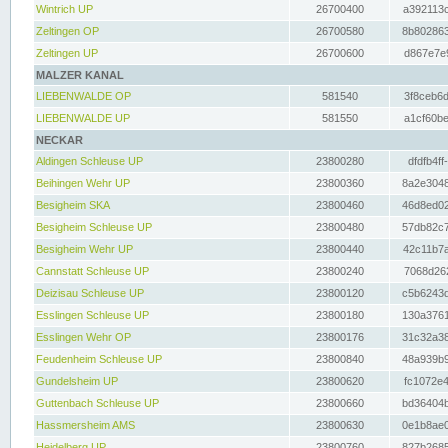
Wintrich UP
26700400
a392113c
Zeltingen OP
26700580
8b802863
Zeltingen UP
26700600
d867e7e9
MALZER KANAL
LIEBENWALDE OP
581540
3f8ceb6d
LIEBENWALDE UP
581550
a1cf60be
NECKAR
Aldingen Schleuse UP
23800280
dfdfb4ff
Beihingen Wehr UP
23800360
8a2e3048
Besigheim SKA
23800460
46d8ed02
Besigheim Schleuse UP
23800480
57db82c7
Besigheim Wehr UP
23800440
42c11b7a
Cannstatt Schleuse UP
23800240
7068d262
Deizisau Schleuse UP
23800120
c5b6243d
Esslingen Schleuse UP
23800180
130a3761
Esslingen Wehr OP
23800176
31c32a38
Feudenheim Schleuse UP
23800840
48a939b9
Gundelsheim UP
23800620
fc1072e4
Guttenbach Schleuse UP
23800660
bd36404b
Hassmersheim AMS
23800630
0e1b8ae0
Heidelberg UP
23800760
827b2685