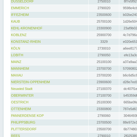
DÜSSELDORF
2750010
8f7e5f92
EMMERICH
2790020
9598e4cb
IFFEZHEIM
23500600
b02be240
KAUB
25700100
1d26e504
KEHL-KRONENHOF
23300900
23af9b02
KOBLENZ
25900700
4c7d796a
KONSTANZ-RHEIN
3329
e020e651
KÖLN
2730010
a6ee8177
LOBITH
2790050
efe13a3d
MAINZ
25100100
a37a9aa3
MANNHEIM
23700700
57090802
MAXAU
23700200
b6c6d5c8
NIERSTEIN-OPPENHEIM
23900600
d28e7ed1
Neuwied Stadt
27100370
dc407f1e
OBERWINTER
27100700
b45359df
OESTRICH
25100300
665be0fe
OTTENHEIM
23300800
787e5d63
PANNERDENSE KOP
2790060
3046493f
PHILIPPSBURG
23700500
88e972e1
PLITTERSDORF
23500700
6b774802
REES
2790010
2f025389