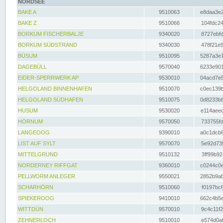
NORDSEE
BAKE A
9510063
e8daa3e2
BAKE Z
9510066
104fdc24
BORKUM FISCHERBALJE
9340020
8727ebfd
BORKUM SÜDSTRAND
9340030
478f21e9
BÜSUM
9510095
5287a3e1
DAGEBÜLL
9570040
6233e901
EIDER-SPERRWERK AP
9530010
04acd7e5
HELGOLAND BINNENHAFEN
9510070
c0ec139b
HELGOLAND SÜDHAFEN
9510075
0d8233b8
HUSUM
9530020
e114aeec
HÖRNUM
9570050
733755fd
LANGEOOG
9390010
a0c1dcb6
LIST AUF SYLT
9570070
5e92d73f
MITTELGRUND
9510132
3ff99b92
NORDERNEY RIFFGAT
9360010
c0244c0e
PELLWORM ANLEGER
9550021
2852b9ab
SCHARHÖRN
9510060
f0197bcf
SPIEKEROOG
9410010
662c4b5e
WITTDÜN
9570010
9c4c11f2
ZEHNERLOCH
9510010
e574d0af