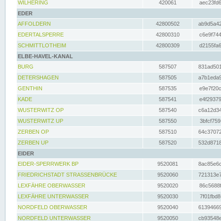
WILHERING
420061
aec23fd6
EDER
AFFOLDERN
42800502
ab9d5a42
EDERTALSPERRE
42800310
c6e9f744
SCHMITTLOTHEIM
42800309
d2155fa6
ELBE-HAVEL-KANAL
BURG
587507
831ad501
DETERSHAGEN
587505
a7b1eda9
GENTHIN
587535
e9e7f20c
KADE
587541
e4f29379
WUSTERWITZ OP
587540
c6a12d34
WUSTERWITZ UP
587550
3bfcf759
ZERBEN OP
587510
64c37072
ZERBEN UP
587520
532d8718
EIDER
EIDER-SPERRWERK BP
9520081
8ac85e6c
FRIEDRICHSTADT STRASSENBRÜCKE
9520060
721313e7
LEXFÄHRE OBERWASSER
9520020
86c5688f
LEXFÄHRE UNTERWASSER
9520030
7f01fbd8
NORDFELD OBERWASSER
9520040
61394669
NORDFELD UNTERWASSER
9520050
cb93548e