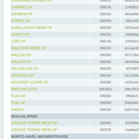
FINDENWIRUNSHIER OP
596410
a5902c55
GARWITZ UP
596230
12499527
GRABOW OP
596330
db4a69b2
GÜRITZ OP
596350
956ce5ff
KLEIN LAASCH WEHR OP
596300
25530a3e
LEWITZ OP
596250
7bbd90ad
LÜBZ OP
596140
d75442cf
MALCHOW WEHR OP
596200
bccaacb3
MALLISS OP
596390
497c29ee
MALLISS UP
596400
a64918a6
NEU KALLISS OP
596430
30739ff3
NEUBURG OP
596160
541c508a
NEUSTADT GLEWE OP
596280
c4381eb3
PARCHIM GÜTE
5961801
3dec3921
PLAU OP
596080
3ffddb2c
PLAU UP
596090
506e6b03
WAREN
596030
bd317edd
MÜGGELSPREE
GROSSE TRÄNKE WEHR OP
582660
81630fdd
GROSSE TRÄNKE WEHR UP
582670
cfad4ee5
MÜRITZ-HAVEL-WASSERSTRASSE