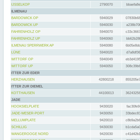
IJSSELKOP
2790070
bbaefa8e
ILMENAU
BARDOWICK OP
5940029
07830b68
BARDOWICK UP
5940030
a238b70f
FAHRENHOLZ OP
5940070
c33c3667
FAHRENHOLZ UP
5940060
bb62b28f
ILMENAU SPERRWERK AP
5940080
6b05e8dc
LÜNE
5940020
d7a8df36
WITTORF OP
5940049
eb3d4195
WITTORF UP
5940050
308c39b6
ITTER ZUR EDER
HERZHAUSEN
42800218
855205e7
ITTER ZUR DIEMEL
KOTTHAUSEN
44100013
36243256
JADE
HOOKSIELPLATE
9430020
fac30fe9
JADE-WESER-PORT
9430050
33bdec83
MELLUMPLATE
9420010
c8b9a2b6
SCHILLIG
9430030
b1cda5a0
WANGEROOGE NORD
9420030
c41d42b1