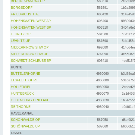
BERLIN-SPANDAU UP
580310
2c68509c
BORGSDORF
581591
1b2e2996
FRIEDRICHSTHAL
603420
314945d6
HOHENSAATEN WEST AP
603400
99309d3e
HOHENSAATEN WEST BP
603310
3404a6e5
LEHNITZ OP
581580
c8a1cf0a
LEHNITZ UP
581590
5bb1f56d
NIEDERFINOW SHW OP
692080
414dd4ee
NIEDERFINOW SHW UP
692090
4eec6b25
SCHWEDT SCHLEUSE BP
603410
4ee515f9
HUNTE
BUTTELERHÖRNE
4960060
b3d88ca6
ELSFLETH OHRT
4960080
531da758
HOLLERSIEL
4960050
2eacef2f
HUNTEBRÜCK
4960070
2e1d458b
OLDENBURG-DRIELAKE
4960030
1b51e55e
REITHÖRNE
4960040
c9df61c4
HAVELKANAL
SCHÖNWALDE OP
587050
d8ef9f21
SCHÖNWALDE UP
587060
b6650b13
IJSSEL