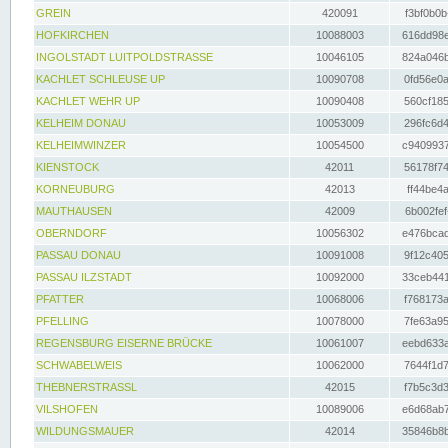
GREIN
420091
f3bf0b0b
HOFKIRCHEN
10088003
616dd98e
INGOLSTADT LUITPOLDSTRASSE
10046105
824a046b
KACHLET SCHLEUSE UP
10090708
0fd56e0a
KACHLET WEHR UP
10090408
560cf185
KELHEIM DONAU
10053009
296fc6d4
KELHEIMWINZER
10054500
c9409937
KIENSTOCK
42011
56178f74
KORNEUBURG
42013
ff44be4a
MAUTHAUSEN
42009
6b002fef
OBERNDORF
10056302
e476bcad
PASSAU DONAU
10091008
9f12c405
PASSAU ILZSTADT
10092000
33ceb441
PFATTER
10068006
f768173a
PFELLING
10078000
7fe63a95
REGENSBURG EISERNE BRÜCKE
10061007
eebd633a
SCHWABELWEIS
10062000
7644f1d7
THEBNERSTRASSL
42015
f7b5c3d3
VILSHOFEN
10089006
e6d68ab7
WILDUNGSMAUER
42014
35846b8b