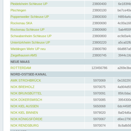
Pleidelsheim Schleuse UP
23800400
6e183f4b
Plochingen
23800100
be7ce40e
Poppenweiler Schleuse UP
23800300
f4854a4c
Rockenau SKA
23800690
4c00a166
Rockenau Schleuse UP
23800680
5ab4f00f
Schwabenheim Schleuse UP
23800800
ec9d3a4d
Untertürkheim Schleuse UP
23800220
a5ca02fb
Wieblingen Wehr UP neu
23800780
66d887a6
Ziegelhausen AMS
23800745
3944c1fd
NEUE MAAS
ROTTERDAM
123456786
a269e3be
NORD-OSTSEE-KANAL
AWK STROHBRÜCK
5970069
0e192297
NOK BREIHOLZ
5970075
4a904d59
NOK BRUNSBÜTTEL
5970091
85fc0dac
NOK DÜKERSWISCH
5970085
3954300d
NOK KIEL AUSSEN
5650068
6dc44585
NOK KIEL BINNEN
5979020
8af24d6a
NOK KÖNIGSFÖRDE
5970067
d0ec2790
NOK RENDSBURG
5970074
8c8afb56