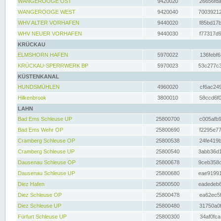
WANGEROOGE OST
9420020
26656fda
WANGEROOGE WEST
9420040
70039212
WHV ALTER VORHAFEN
9440020
f85bd17b
WHV NEUER VORHAFEN
9440030
f77317d9
KRÜCKAU
ELMSHORN HAFEN
5970022
136febf6
KRÜCKAU-SPERRWERK BP
5970023
53c277c3
KÜSTENKANAL
HUNDSMÜHLEN
4960020
cf6ac249
Hilkenbrook
3800010
58ccd6f0
LAHN
Bad Ems Schleuse UP
25800700
c005afb9
Bad Ems Wehr OP
25800690
f2295e77
Cramberg Schleuse OP
25800538
24fe419b
Cramberg Schleuse UP
25800540
3abb36d1
Dausenau Schleuse OP
25800678
9ceb358c
Dausenau Schleuse UP
25800680
eae91991
Diez Hafen
25800500
eadedeb6
Diez Schleuse OP
25800478
ea62ec5f
Diez Schleuse UP
25800480
31750a0f
Fürfurt Schleuse UP
25800300
34af0fca