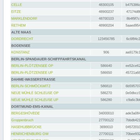
CELLE
48300105
b475386c
EITZE
48900237
47174d8f
MARKLENDORF
48700103
8b4f9f7c
RETHEM
48900204
5aaed954
ALTE MAAS
DORDRECHT
123456785
6c6f84c2
BODENSEE
KONSTANZ
906
aa9179c1
BERLIN-SPANDAUER-SCHIFFFAHRTSKANAL
BERLIN-PLÖTZENSEE OP
586640
ee52ce62
BERLIN-PLÖTZENSEE UP
586650
45721a68
DAHME-WASSERSTRASSE
BERLIN-SCHMÖCKWITZ
586810
6b595707
NEUE MÜHLE SCHLEUSE OP
586270
0e0dbcc9
NEUE MÜHLE SCHLEUSE UP
586280
c9a6c3bf
DORTMUND-EMS-KANAL
BERGESHÖVEDE
34000010
ade3a084
Groppenbruch
27700122
7bbdb421
HASEHUBBRÜCKE
3690010
04572010
HENRICHENBURG OW
27700111
70bee932