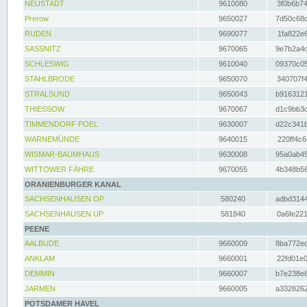
NEUSTADT
9610080
3f0b6b74
Prerow
9650027
7d50c68c
RUDEN
9690077
1fa822e6
SASSNITZ
9670065
9e7b2a4d
SCHLESWIG
9610040
09370c05
STAHLBRODE
9650070
340707f4
STRALSUND
9650043
b9163121
THIESSOW
9670067
d1c9bb3c
TIMMENDORF POEL
9630007
d22c341b
WARNEMÜNDE
9640015
220ff4c6
WISMAR-BAUMHAUS
9630008
95a0ab45
WITTOWER FÄHRE
9670055
4b348b56
ORANIENBURGER KANAL
SACHSENHAUSEN OP
580240
adbd3144
SACHSENHAUSEN UP
581840
0a6fe221
PEENE
AALBUDE
9660009
8ba772ed
ANKLAM
9660001
22fd01e0
DEMMIN
9660007
b7e238e8
JARMEN
9660005
a3328262
POTSDAMER HAVEL