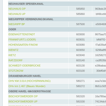
NEUHAUSER SPEISEKANAL
NEUHAUS OP
585850
963bdc26
NEUHAUS UP
585860
bf48cefd
NIEGRIPPER VERBINDUNGSKANAL
NIEGRIPP BP
587500
e506460f
ODER
EISENHÜTTENSTADT
603000
8675aa70
FRANKFURT1 (ODER)
603031
bffdf7f2
HOHENSAATEN-FINOW
603080
f7a639a4
KIENITZ
603050
6298a8f9
KIETZ
603040
16258271
RATZDORF
603140
ca3f535b
SCHWEDT-ODERBRÜCKE
603130
e28babaa
STÜTZKOW
603100
30bff0df
ORANIENBURGER HAVEL
OHV KM 3.014 (HOCHSPANNUNG)
580271
eea7e3dc
OHv km 1.467 (Blaues Wunder)
580272
8b51c505
OBERE HAVEL-WASSERSTRASSE
BISCHOFSWERDER OP
581520
16a780aa
BISCHOFSWERDER UP
581530
74134dc6