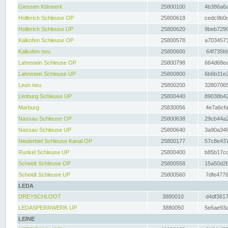
Giessen Klärwerk
25800100
4b386a6a
Hollerich Schleuse OP
25800618
cedc9b0c
Hollerich Schleuse UP
25800620
9beb7290
Kalkofen Schleuse OP
25800578
a7034573
Kalkofen neu
25800600
64f735fd
Lahnstein Schleuse OP
25800798
664d68ea
Lahnstein Schleuse UP
25800800
6b6b31e2
Leun neu
25800200
32807065
Limburg Schleuse UP
25800440
89038b42
Marburg
25830056
4e7a6cfa
Nassau Schleuse OP
25800638
29cb44a2
Nassau Schleuse UP
25800640
3a90a346
Niederbiel Schleuse Kanal OP
25800177
57c8e437
Runkel Schleuse UP
25800400
b85b17cc
Scheidt Schleuse OP
25800558
15a50d2b
Scheidt Schleuse UP
25800560
7dfe4776
LEDA
DREYSCHLOOT
3880010
d4df3617
LEDASPERRWERK UP
3880050
5e6ae93a
LEINE