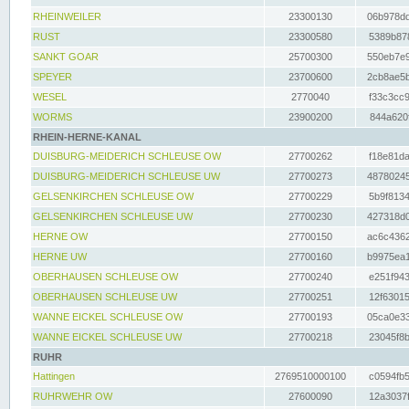
RHEINWEILER
23300130
06b978dd
RUST
23300580
5389b878
SANKT GOAR
25700300
550eb7e9
SPEYER
23700600
2cb8ae5b
WESEL
2770040
f33c3cc9
WORMS
23900200
844a620f
RHEIN-HERNE-KANAL
DUISBURG-MEIDERICH SCHLEUSE OW
27700262
f18e81da
DUISBURG-MEIDERICH SCHLEUSE UW
27700273
48780245
GELSENKIRCHEN SCHLEUSE OW
27700229
5b9f8134
GELSENKIRCHEN SCHLEUSE UW
27700230
427318d0
HERNE OW
27700150
ac6c4362
HERNE UW
27700160
b9975ea1
OBERHAUSEN SCHLEUSE OW
27700240
e251f943
OBERHAUSEN SCHLEUSE UW
27700251
12f63015
WANNE EICKEL SCHLEUSE OW
27700193
05ca0e33
WANNE EICKEL SCHLEUSE UW
27700218
23045f8b
RUHR
Hattingen
2769510000100
c0594fb5
RUHRWEHR OW
27600090
12a3037f