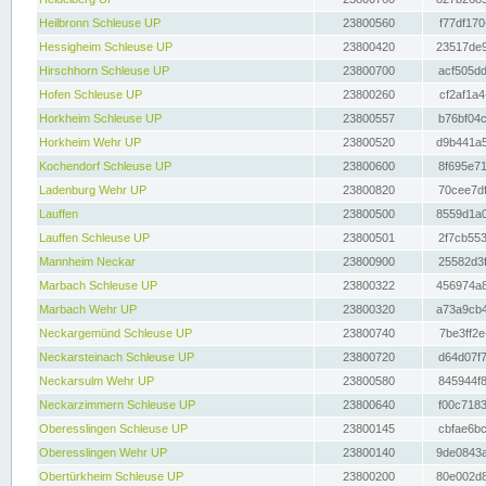
Heilbronn Schleuse UP
23800560
f77df170
Hessigheim Schleuse UP
23800420
23517de9
Hirschhorn Schleuse UP
23800700
acf505dd
Hofen Schleuse UP
23800260
cf2af1a4
Horkheim Schleuse UP
23800557
b76bf04c
Horkheim Wehr UP
23800520
d9b441a5
Kochendorf Schleuse UP
23800600
8f695e71
Ladenburg Wehr UP
23800820
70cee7df
Lauffen
23800500
8559d1a0
Lauffen Schleuse UP
23800501
2f7cb553
Mannheim Neckar
23800900
25582d3f
Marbach Schleuse UP
23800322
456974a8
Marbach Wehr UP
23800320
a73a9cb4
Neckargemünd Schleuse UP
23800740
7be3ff2e
Neckarsteinach Schleuse UP
23800720
d64d07f7
Neckarsulm Wehr UP
23800580
845944f8
Neckarzimmern Schleuse UP
23800640
f00c7183
Oberesslingen Schleuse UP
23800145
cbfae6bc
Oberesslingen Wehr UP
23800140
9de0843a
Obertürkheim Schleuse UP
23800200
80e002d8