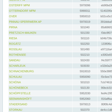
OSTERIFF MPM
5970096
eb90bd3f
OTTERNDORF MPM
5990011
5140295e
OVER
5950010
b02ce5c0
PINNAU-SPERRWERK AP
5970019
391bbba5
PIRNA
501040
85d686f1
PRETZSCH-MAUKEN
501330
f3dc8f07
RIESA
501110
b04b739d
ROGÄTZ
502250
133f0f6c
ROSSLAU
501490
e97116a4
ROTHENSEE
502210
e30f2e83
SANDAU
502430
f4c55f77
SCHARLEUK
503030
e32b0a28
SCHNACKENBURG
5910010
550e3885
SCHULAU
5950090
f3c6ee73
SCHÖNA
501010
7cb7461b
SCHÖNEBECK
502130
90bcb315
SCHÖPFSTELLE
5952030
fed4c295
SEEMANNSHÖFT
5952060
816affba
STADERSAND
5970013
80f0fc4d
STORKAU
502370
de4cc1db