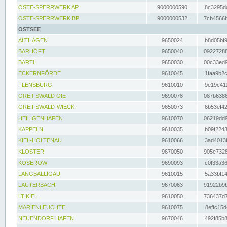
OSTE-SPERRWERK AP
9000000590
8c3295dc
OSTE-SPERRWERK BP
9000000532
7cb4566b
OSTSEE
ALTHAGEN
9650024
b8d05bf9
BARHÖFT
9650040
09227288
BARTH
9650030
00c33ed9
ECKERNFÖRDE
9610045
1faa9b2c
FLENSBURG
9610010
9e19c411
GREIFSWALD OIE
9690078
087b6386
GREIFSWALD-WIECK
9650073
6b53ef42
HEILIGENHAFEN
9610070
06219dd9
KAPPELN
9610035
b09f2243
KIEL-HOLTENAU
9610066
3ad4013f
KLOSTER
9670050
905e7328
KOSEROW
9690093
c0f33a36
LANGBALLIGAU
9610015
5a33bf14
LAUTERBACH
9670063
91922b9b
LT KIEL
9610050
736437d7
MARIENLEUCHTE
9610075
8effc15d
NEUENDORF HAFEN
9670046
492f85b8