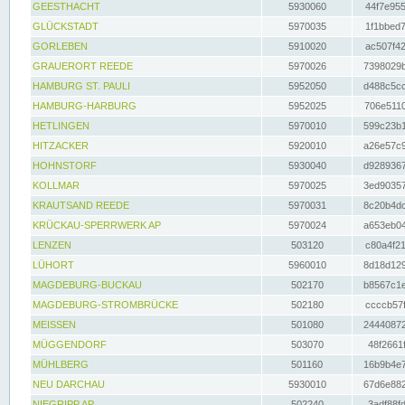
GEESTHACHT
5930060
44f7e955
GLÜCKSTADT
5970035
1f1bbed7
GORLEBEN
5910020
ac507f42
GRAUERORT REEDE
5970026
7398029b
HAMBURG ST. PAULI
5952050
d488c5cc
HAMBURG-HARBURG
5952025
706e5110
HETLINGEN
5970010
599c23b1
HITZACKER
5920010
a26e57c9
HOHNSTORF
5930040
d9289367
KOLLMAR
5970025
3ed90357
KRAUTSAND REEDE
5970031
8c20b4dc
KRÜCKAU-SPERRWERK AP
5970024
a653eb04
LENZEN
503120
c80a4f21
LÜHORT
5960010
8d18d129
MAGDEBURG-BUCKAU
502170
b8567c1e
MAGDEBURG-STROMBRÜCKE
502180
ccccb57f
MEISSEN
501080
24440872
MÜGGENDORF
503070
48f2661f
MÜHLBERG
501160
16b9b4e7
NEU DARCHAU
5930010
67d6e882
NIEGRIPP AP
502240
3adf88fd