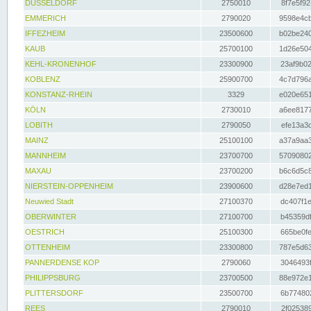
DÜSSELDORF
2750010
8f7e5f92
EMMERICH
2790020
9598e4cb
IFFEZHEIM
23500600
b02be240
KAUB
25700100
1d26e504
KEHL-KRONENHOF
23300900
23af9b02
KOBLENZ
25900700
4c7d796a
KONSTANZ-RHEIN
3329
e020e651
KÖLN
2730010
a6ee8177
LOBITH
2790050
efe13a3d
MAINZ
25100100
a37a9aa3
MANNHEIM
23700700
57090802
MAXAU
23700200
b6c6d5c8
NIERSTEIN-OPPENHEIM
23900600
d28e7ed1
Neuwied Stadt
27100370
dc407f1e
OBERWINTER
27100700
b45359df
OESTRICH
25100300
665be0fe
OTTENHEIM
23300800
787e5d63
PANNERDENSE KOP
2790060
3046493f
PHILIPPSBURG
23700500
88e972e1
PLITTERSDORF
23500700
6b774802
REES
2790010
2f025389