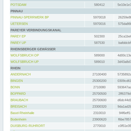
POTSDAM
580412
5e10e1e7
PINNAU
PINNAU-SPERRWERK BP
5970018
26259e8f
UETERSEN
5970016
575da86f
PAREYER VERBINDUNGSKANAL
PAREY EP
502300
25ca1bef
PAREY UP
587530
bafddcbf
RHEINSBERGER GEWÄSSER
WOLFSBRUCH OP
589000
4d00c13e
WOLFSBRUCH UP
589010
3d43a8d7
RHEIN
ANDERNACH
27100400
5735892a
BINGEN
25300200
0309cd61
BONN
2710080
593647aa
BOPPARD
25700500
2ff6379d
BRAUBACH
25700600
d6dc44d1
BREISACH
23300320
9da1ad2b
Basel-Rheinhalle
2310010
94f6eff1
Bodenheim
23900620
f6be7857
DUISBURG-RUHRORT
2770010
c0f51e35