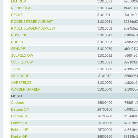
MEHRUM
31010071
be05603a
NIENBRÜGGE
31010044
864a8111
RECKE
31010011
7af19499
RODENBERGER AUE-OST
31010051
6288de60
RODENBERGER AUE-WEST
31010052
eb24b5a3
RUSBEND
31010043
c1f06401
RÜHEN
31010093
4ed5f6da
SEHNDE
31010070
ab0d9117
SÜLFELD OW
31010092
a8604e8f
SÜLFELD UW
31010091
892183d6
THUNE
31010080
42b865fb
VELSDORF
3101012
36f80081
VORSFELDE
31010090
dbb2bb9f
WARBER GRABEN
31010040
2f1080ba
MOSEL
Cochem
26900400
768df4e9
Detzem OP
26700180
c40912fd
Detzem UP
26700200
dc344605
Enkirch OP
26700880
87207dcd
Enkirch UP
26700900
ee861944
Fankel OP
26900280
68198b48