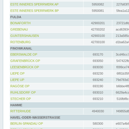
ESTE INNERES SPERRWERK AP
5950082
227b83f7
ESTE INNERES SPERRWERK BP
5950081
5fea1a12
FULDA
BONAFORTH
42900201
23721dfd
GREBENAU
42700202
acd63934
GUNTERSHAUSEN
42900100
213a585d
ROTENBURG
42700100
d1ba62a4
FINOWKANAL
EBERSWALDE OP
693170
3cd46cc7
GRAFENBRÜCK OP
693050
547422fb
LEESENBRÜCK OP
693030
f099ce74
LIEPE OP
693230
6f81b35f
LIEPE UP
693240
79d783d3
RAGÖSE OP
693190
b6bbe4f8
RUHLSDORF OP
693010
6629a4ca
STECHER OP
693210
516fbf8c
HAMME
RITTERHUDE
4940030
f49855d8
HAVEL-ODER-WASSERSTRASSE
BERLIN-SPANDAU OP
580300
e607a4b6