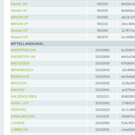
Diemitz OP
581020
d6426c42
Diemitz UP
581030
6b3b55e2
MIROW OP
581000
ab13c115
MIROW UP
581010
19cc3b9a
Strasen OP
581060
117877ec
Strasen UP
581070
2cc40997
MITTELLANDKANAL
ANDERTEN OW
31010061
bc20d819
ANDERTEN UW
31010060
dd41a7d6
BAD ESSEN
31010030
6760b547
BERENBUSCH
31010042
d2c8f60e
BRAMSCHE
31010020
bec8a6a5
BROXTEN
31010032
1125a391
HAHLEN
31010041
ac970eb0
HALDENSLEBEN
3101013
90d92801
HANN. LIST
31010062
27dfd137
HÖRSTEL
31010010
6c7c180f
KANALBRÜCKE
3101018
32b997c2
LOHNDE
31010050
516c4814
LÜBBECKE
31010031
c2aa9164