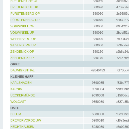
BREDEREICHE OP
580080
308f5979
BREDEREICHE UP
580090
470acd2a
FÜRSTENBERG OP
580060
2c95f83d
FÜRSTENBERG UP
580070
a5830277
VOßWINKEL OP
580000
09b422f7
VOßWINKEL UP
580010
2bcef51a
WESENBERG OP
580020
7909d3f7
WESENBERG UP
580030
da3b5de9
ZEHDENICK OP
580160
a9b8e24c
ZEHDENICK UP
580170
721d7dbf
ORKE
DALWIGKSTHAL
42840453
f0f78cc4
KLEINES HAFF
KARLSHAGEN
9690085
f53bb77f
KARNIN
9690084
da893bbd
UECKERMÜNDE
9690088
c1588dcc
WOLGAST
9650080
b327e35c
OSTE
BELUM
5980060
a9e93be0
BREMERVÖRDE UW
5980010
cf8a3ea2
HECHTHAUSEN
5980030
e5e02890