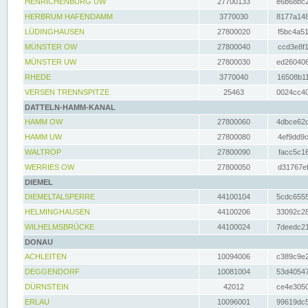
HENRICHENBURG UW
27700133
e6b68bc2
HERBRUM HAFENDAMM
3770030
8177a148
LÜDINGHAUSEN
27800020
f5bc4a51
MÜNSTER OW
27800040
ccd3e8f1
MÜNSTER UW
27800030
ed260406
RHEDE
3770040
16508b11
VERSEN TRENNSPITZE
25463
0024cc40
DATTELN-HAMM-KANAL
HAMM OW
27800060
4dbce62d
HAMM UW
27800080
4ef9dd9c
WALTROP
27800090
facc5c16
WERRIES OW
27800050
d31767ef
DIEMEL
DIEMELTALSPERRE
44100104
5cdc6555
HELMINGHAUSEN
44100206
33092c28
WILHELMSBRÜCKE
44100024
7deedc21
DONAU
ACHLEITEN
10094006
c389c9e2
DEGGENDORF
10081004
53d40547
DÜRNSTEIN
42012
ce4e3050
ERLAU
10096001
99619dc5