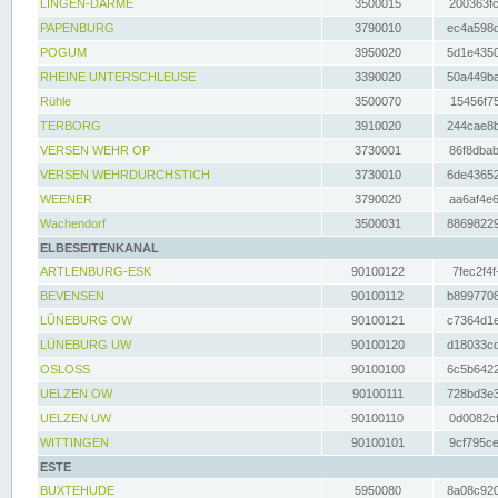
LINGEN-DARME
3500015
200363fc
PAPENBURG
3790010
ec4a598d
POGUM
3950020
5d1e4350
RHEINE UNTERSCHLEUSE
3390020
50a449ba
Rühle
3500070
15456f75
TERBORG
3910020
244cae8b
VERSEN WEHR OP
3730001
86f8dbab
VERSEN WEHRDURCHSTICH
3730010
6de43652
WEENER
3790020
aa6af4e6
Wachendorf
3500031
88698229
ELBESEITENKANAL
ARTLENBURG-ESK
90100122
7fec2f4f
BEVENSEN
90100112
b8997708
LÜNEBURG OW
90100121
c7364d1e
LÜNEBURG UW
90100120
d18033cd
OSLOSS
90100100
6c5b6422
UELZEN OW
90100111
728bd3e3
UELZEN UW
90100110
0d0082cf
WITTINGEN
90100101
9cf795ce
ESTE
BUXTEHUDE
5950080
8a08c920