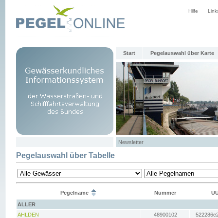
Hilfe
Link
Start
Pegelauswahl über Karte
Newsletter
Pegelauswahl über Tabelle
Pegelname
Nummer
UU
ALLER
AHLDEN
48900102
522286e2