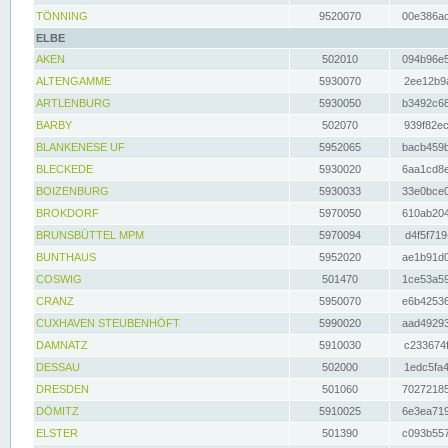
TÖNNING
9520070
00e386ac
ELBE
AKEN
502010
094b96e5
ALTENGAMME
5930070
2ee12b9a
ARTLENBURG
5930050
b3492c68
BARBY
502070
939f82ec
BLANKENESE UF
5952065
bacb459b
BLECKEDE
5930020
6aa1cd8e
BOIZENBURG
5930033
33e0bce0
BROKDORF
5970050
610ab204
BRUNSBÜTTEL MPM
5970094
d4f5f719
BUNTHAUS
5952020
ae1b91d0
COSWIG
501470
1ce53a59
CRANZ
5950070
e6b42536
CUXHAVEN STEUBENHÖFT
5990020
aad49293
DAMNATZ
5910030
c233674f
DESSAU
502000
1edc5fa4
DRESDEN
501060
70272185
DÖMITZ
5910025
6e3ea719
ELSTER
501390
c093b557