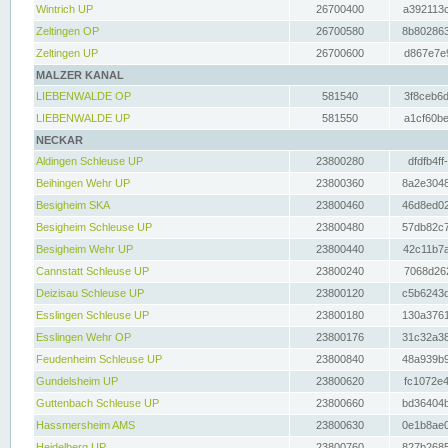
Wintrich UP
26700400
a392113c
Zeltingen OP
26700580
8b802863
Zeltingen UP
26700600
d867e7e9
MALZER KANAL
LIEBENWALDE OP
581540
3f8ceb6d
LIEBENWALDE UP
581550
a1cf60be
NECKAR
Aldingen Schleuse UP
23800280
dfdfb4ff
Beihingen Wehr UP
23800360
8a2e3048
Besigheim SKA
23800460
46d8ed02
Besigheim Schleuse UP
23800480
57db82c7
Besigheim Wehr UP
23800440
42c11b7a
Cannstatt Schleuse UP
23800240
7068d262
Deizisau Schleuse UP
23800120
c5b6243d
Esslingen Schleuse UP
23800180
130a3761
Esslingen Wehr OP
23800176
31c32a38
Feudenheim Schleuse UP
23800840
48a939b9
Gundelsheim UP
23800620
fc1072e4
Guttenbach Schleuse UP
23800660
bd36404b
Hassmersheim AMS
23800630
0e1b8ae0
Heidelberg UP
23800760
827b2685