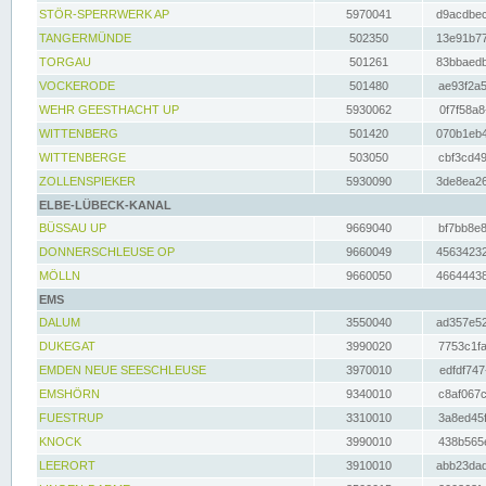
STÖR-SPERRWERK AP
5970041
d9acdbec
TANGERMÜNDE
502350
13e91b77
TORGAU
501261
83bbaedb
VOCKERODE
501480
ae93f2a5
WEHR GEESTHACHT UP
5930062
0f7f58a8
WITTENBERG
501420
070b1eb4
WITTENBERGE
503050
cbf3cd49
ZOLLENSPIEKER
5930090
3de8ea26
ELBE-LÜBECK-KANAL
BÜSSAU UP
9669040
bf7bb8e8
DONNERSCHLEUSE OP
9660049
45634232
MÖLLN
9660050
46644438
EMS
DALUM
3550040
ad357e52
DUKEGAT
3990020
7753c1fa
EMDEN NEUE SEESCHLEUSE
3970010
edfdf747
EMSHÖRN
9340010
c8af067c
FUESTRUP
3310010
3a8ed45f
KNOCK
3990010
438b565e
LEERORT
3910010
abb23dad