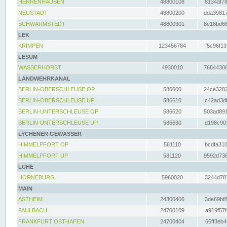
HERRENHAUSEN
48800108
8134af78
NEUSTADT
48800200
dda39817
SCHWARMSTEDT
48800301
8e16bd66
LEK
KRIMPEN
123456784
f5c96f13
LESUM
WASSERHORST
4930010
76844306
LANDWEHRKANAL
BERLIN-OBERSCHLEUSE OP
586600
24ce3282
BERLIN-OBERSCHLEUSE UP
586610
c42ad3df
BERLIN-UNTERSCHLEUSE OP
586620
503ad891
BERLIN-UNTERSCHLEUSE UP
586630
d198c901
LYCHENER GEWÄSSER
HIMMELPFORT OP
581110
bcdfa310
HIMMELPFORT UP
581120
9592d736
LÜHE
HORNEBURG
5960020
3244d787
MAIN
ASTHEIM
24300406
3de69bf8
FAULBACH
24700109
a919f57f
FRANKFURT OSTHAFEN
24700404
66ff3eb4