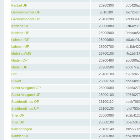
Fankel UP
26900300
583420a8
Grevenmacher OP
2610180
6e72bebf
Grevenmacher UP
26100200
69308142
Koblenz OP
26900880
3f64ff08
Koblenz UP
26900900
9dbcac54
Lehmen OP
26900680
d0abe01a
Lehmen UP
26900700
dc1bb420
Mehring AMS
26700100
4c1b6f17
Müden OP
26900480
a5c880a3
Müden UP
26900500
edc67ca3
Perl
26100100
c263ea53
Ruwer
26500150
abd34ee6
Sankt Aldegund OP
26900080
e4d6a271
Sankt Aldegund UP
26900100
20640279
Stadtbredimus OP
26100110
cceb7060
Stadtbredimus UP
26100130
dfdf753b
Trier OP
26500080
9d2b4126
Trier UP
26500100
3bec53ca
Wincheringen
26100140
bb5560fc
Wintrich OP
26700380
cb4789e4