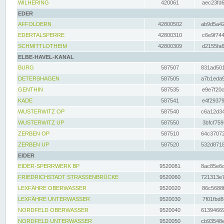
WILHERING
420061
aec23fd6
EDER
AFFOLDERN
42800502
ab9d5a42
EDERTALSPERRE
42800310
c6e9f744
SCHMITTLOTHEIM
42800309
d2155fa6
ELBE-HAVEL-KANAL
BURG
587507
831ad501
DETERSHAGEN
587505
a7b1eda9
GENTHIN
587535
e9e7f20c
KADE
587541
e4f29379
WUSTERWITZ OP
587540
c6a12d34
WUSTERWITZ UP
587550
3bfcf759
ZERBEN OP
587510
64c37072
ZERBEN UP
587520
532d8718
EIDER
EIDER-SPERRWERK BP
9520081
8ac85e6c
FRIEDRICHSTADT STRASSENBRÜCKE
9520060
721313e7
LEXFÄHRE OBERWASSER
9520020
86c5688f
LEXFÄHRE UNTERWASSER
9520030
7f01fbd8
NORDFELD OBERWASSER
9520040
61394669
NORDFELD UNTERWASSER
9520050
cb93548e