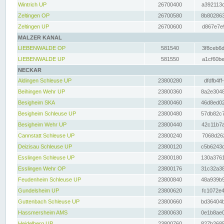
Wintrich UP
26700400
a392113c
Zeltingen OP
26700580
8b802863
Zeltingen UP
26700600
d867e7e9
MALZER KANAL
LIEBENWALDE OP
581540
3f8ceb6d
LIEBENWALDE UP
581550
a1cf60be
NECKAR
Aldingen Schleuse UP
23800280
dfdfb4ff
Beihingen Wehr UP
23800360
8a2e3048
Besigheim SKA
23800460
46d8ed02
Besigheim Schleuse UP
23800480
57db82c7
Besigheim Wehr UP
23800440
42c11b7a
Cannstatt Schleuse UP
23800240
7068d262
Deizisau Schleuse UP
23800120
c5b6243d
Esslingen Schleuse UP
23800180
130a3761
Esslingen Wehr OP
23800176
31c32a38
Feudenheim Schleuse UP
23800840
48a939b9
Gundelsheim UP
23800620
fc1072e4
Guttenbach Schleuse UP
23800660
bd36404b
Hassmersheim AMS
23800630
0e1b8ae0
Heidelberg UP
23800760
827b2685