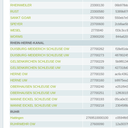
RHEINWEILER
23300130
06b978dd
RUST
23300580
5389b878
SANKT GOAR
25700300
550eb7e9
SPEYER
23700600
2cb8ae5b
WESEL
2770040
f33c3cc9
WORMS
23900200
844a620f
RHEIN-HERNE-KANAL
DUISBURG-MEIDERICH SCHLEUSE OW
27700262
f18e81da
DUISBURG-MEIDERICH SCHLEUSE UW
27700273
48780245
GELSENKIRCHEN SCHLEUSE OW
27700229
5b9f8134
GELSENKIRCHEN SCHLEUSE UW
27700230
427318d0
HERNE OW
27700150
ac6c4362
HERNE UW
27700160
b9975ea1
OBERHAUSEN SCHLEUSE OW
27700240
e251f943
OBERHAUSEN SCHLEUSE UW
27700251
12f63015
WANNE EICKEL SCHLEUSE OW
27700193
05ca0e33
WANNE EICKEL SCHLEUSE UW
27700218
23045f8b
RUHR
Hattingen
2769510000100
c0594fb5
RUHRWEHR OW
27600090
12a3037f