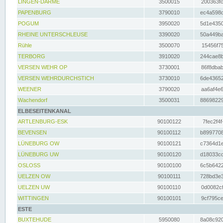
LINGEN-DARME
3500015
200363fc
PAPENBURG
3790010
ec4a598d
POGUM
3950020
5d1e4350
RHEINE UNTERSCHLEUSE
3390020
50a449ba
Rühle
3500070
15456f75
TERBORG
3910020
244cae8b
VERSEN WEHR OP
3730001
86f8dbab
VERSEN WEHRDURCHSTICH
3730010
6de43652
WEENER
3790020
aa6af4e6
Wachendorf
3500031
88698229
ELBESEITENKANAL
ARTLENBURG-ESK
90100122
7fec2f4f
BEVENSEN
90100112
b8997708
LÜNEBURG OW
90100121
c7364d1e
LÜNEBURG UW
90100120
d18033cd
OSLOSS
90100100
6c5b6422
UELZEN OW
90100111
728bd3e3
UELZEN UW
90100110
0d0082cf
WITTINGEN
90100101
9cf795ce
ESTE
BUXTEHUDE
5950080
8a08c920