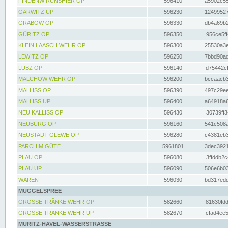
FINDENWIRUNSHIER OP
596410
a5902c55
GARWITZ UP
596230
12499527
GRABOW OP
596330
db4a69b2
GÜRITZ OP
596350
956ce5ff
KLEIN LAASCH WEHR OP
596300
25530a3e
LEWITZ OP
596250
7bbd90ad
LÜBZ OP
596140
d75442cf
MALCHOW WEHR OP
596200
bccaacb3
MALLISS OP
596390
497c29ee
MALLISS UP
596400
a64918a6
NEU KALLISS OP
596430
30739ff3
NEUBURG OP
596160
541c508a
NEUSTADT GLEWE OP
596280
c4381eb3
PARCHIM GÜTE
5961801
3dec3921
PLAU OP
596080
3ffddb2c
PLAU UP
596090
506e6b03
WAREN
596030
bd317edd
MÜGGELSPREE
GROSSE TRÄNKE WEHR OP
582660
81630fdd
GROSSE TRÄNKE WEHR UP
582670
cfad4ee5
MÜRITZ-HAVEL-WASSERSTRASSE