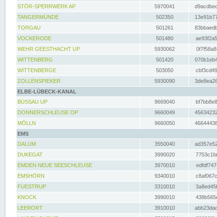
STÖR-SPERRWERK AP
5970041
d9acdbec
TANGERMÜNDE
502350
13e91b77
TORGAU
501261
83bbaedb
VOCKERODE
501480
ae93f2a5
WEHR GEESTHACHT UP
5930062
0f7f58a8
WITTENBERG
501420
070b1eb4
WITTENBERGE
503050
cbf3cd49
ZOLLENSPIEKER
5930090
3de8ea26
ELBE-LÜBECK-KANAL
BÜSSAU UP
9669040
bf7bb8e8
DONNERSCHLEUSE OP
9660049
45634232
MÖLLN
9660050
46644438
EMS
DALUM
3550040
ad357e52
DUKEGAT
3990020
7753c1fa
EMDEN NEUE SEESCHLEUSE
3970010
edfdf747
EMSHÖRN
9340010
c8af067c
FUESTRUP
3310010
3a8ed45f
KNOCK
3990010
438b565e
LEERORT
3910010
abb23dad