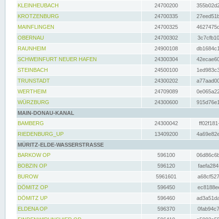
KLEINHEUBACH
24700200
355b02d2
KROTZENBURG
24700335
27eed51b
MAINFLINGEN
24700325
4627475d
OBERNAU
24700302
3c7cfb10
RAUNHEIM
24900108
db1684c1
SCHWEINFURT NEUER HAFEN
24300304
42ecae60
STEINBACH
24500100
1ed983c3
TRUNSTADT
24300202
a77aad00
WERTHEIM
24709089
0e065a22
WÜRZBURG
24300600
915d76e1
MAIN-DONAU-KANAL
BAMBERG
24300042
ff02f181
RIEDENBURG_UP
13409200
4a69e82e
MÜRITZ-ELDE-WASSERSTRASSE
BARKOW OP
596100
06d86c6b
BOBZIN OP
596120
faefa284
BUROW
5961601
a68cf527
DÖMITZ OP
596450
ec8188ee
DÖMITZ UP
596460
ad3a51da
ELDENA OP
596370
0fab94c7