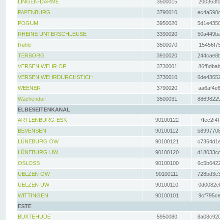
LINGEN-DARME
3500015
200363fc
PAPENBURG
3790010
ec4a598d
POGUM
3950020
5d1e4350
RHEINE UNTERSCHLEUSE
3390020
50a449ba
Rühle
3500070
15456f75
TERBORG
3910020
244cae8b
VERSEN WEHR OP
3730001
86f8dbab
VERSEN WEHRDURCHSTICH
3730010
6de43652
WEENER
3790020
aa6af4e6
Wachendorf
3500031
88698229
ELBESEITENKANAL
ARTLENBURG-ESK
90100122
7fec2f4f
BEVENSEN
90100112
b8997708
LÜNEBURG OW
90100121
c7364d1e
LÜNEBURG UW
90100120
d18033cd
OSLOSS
90100100
6c5b6422
UELZEN OW
90100111
728bd3e3
UELZEN UW
90100110
0d0082cf
WITTINGEN
90100101
9cf795ce
ESTE
BUXTEHUDE
5950080
8a08c920