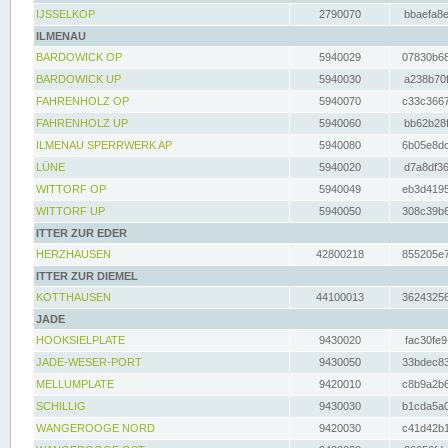
IJSSELKOP
2790070
bbaefa8e
ILMENAU
BARDOWICK OP
5940029
07830b68
BARDOWICK UP
5940030
a238b70f
FAHRENHOLZ OP
5940070
c33c3667
FAHRENHOLZ UP
5940060
bb62b28f
ILMENAU SPERRWERK AP
5940080
6b05e8dc
LÜNE
5940020
d7a8df36
WITTORF OP
5940049
eb3d4195
WITTORF UP
5940050
308c39b6
ITTER ZUR EDER
HERZHAUSEN
42800218
855205e7
ITTER ZUR DIEMEL
KOTTHAUSEN
44100013
36243256
JADE
HOOKSIELPLATE
9430020
fac30fe9
JADE-WESER-PORT
9430050
33bdec83
MELLUMPLATE
9420010
c8b9a2b6
SCHILLIG
9430030
b1cda5a0
WANGEROOGE NORD
9420030
c41d42b1