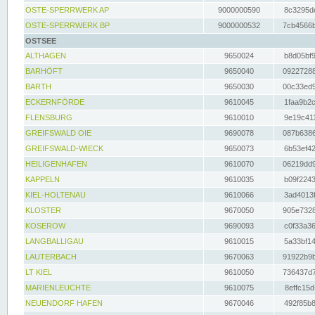
OSTE-SPERRWERK AP
9000000590
8c3295dc
OSTE-SPERRWERK BP
9000000532
7cb4566b
OSTSEE
ALTHAGEN
9650024
b8d05bf9
BARHÖFT
9650040
09227288
BARTH
9650030
00c33ed9
ECKERNFÖRDE
9610045
1faa9b2c
FLENSBURG
9610010
9e19c411
GREIFSWALD OIE
9690078
087b6386
GREIFSWALD-WIECK
9650073
6b53ef42
HEILIGENHAFEN
9610070
06219dd9
KAPPELN
9610035
b09f2243
KIEL-HOLTENAU
9610066
3ad4013f
KLOSTER
9670050
905e7328
KOSEROW
9690093
c0f33a36
LANGBALLIGAU
9610015
5a33bf14
LAUTERBACH
9670063
91922b9b
LT KIEL
9610050
736437d7
MARIENLEUCHTE
9610075
8effc15d
NEUENDORF HAFEN
9670046
492f85b8