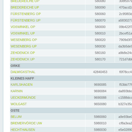
BREDEREICHE OP
580080
308f5979
BREDEREICHE UP
580090
470acd2a
FÜRSTENBERG OP
580060
2c95f83d
FÜRSTENBERG UP
580070
a5830277
VOßWINKEL OP
580000
09b422f7
VOßWINKEL UP
580010
2bcef51a
WESENBERG OP
580020
7909d3f7
WESENBERG UP
580030
da3b5de9
ZEHDENICK OP
580160
a9b8e24c
ZEHDENICK UP
580170
721d7dbf
ORKE
DALWIGKSTHAL
42840453
f0f78cc4
KLEINES HAFF
KARLSHAGEN
9690085
f53bb77f
KARNIN
9690084
da893bbd
UECKERMÜNDE
9690088
c1588dcc
WOLGAST
9650080
b327e35c
OSTE
BELUM
5980060
a9e93be0
BREMERVÖRDE UW
5980010
cf8a3ea2
HECHTHAUSEN
5980030
e5e02890