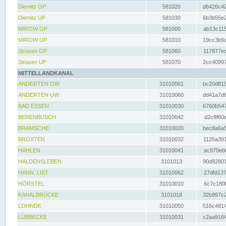
Diemitz OP
581020
d6426c42
Diemitz UP
581030
6b3b55e2
MIROW OP
581000
ab13c115
MIROW UP
581010
19cc3b9a
Strasen OP
581060
117877ec
Strasen UP
581070
2cc40997
MITTELLANDKANAL
ANDERTEN OW
31010061
bc20d819
ANDERTEN UW
31010060
dd41a7d6
BAD ESSEN
31010030
6760b547
BERENBUSCH
31010042
d2c8f60e
BRAMSCHE
31010020
bec8a6a5
BROXTEN
31010032
1125a391
HAHLEN
31010041
ac970eb0
HALDENSLEBEN
3101013
90d92801
HANN. LIST
31010062
27dfd137
HÖRSTEL
31010010
6c7c180f
KANALBRÜCKE
3101018
32b997c2
LOHNDE
31010050
516c4814
LÜBBECKE
31010031
c2aa9164