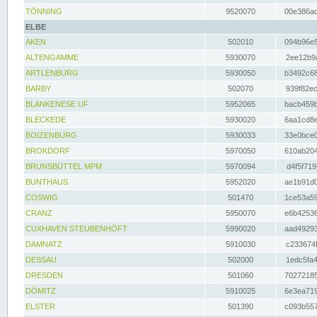
TÖNNING
9520070
00e386ac
ELBE
AKEN
502010
094b96e5
ALTENGAMME
5930070
2ee12b9a
ARTLENBURG
5930050
b3492c68
BARBY
502070
939f82ec
BLANKENESE UF
5952065
bacb459b
BLECKEDE
5930020
6aa1cd8e
BOIZENBURG
5930033
33e0bce0
BROKDORF
5970050
610ab204
BRUNSBÜTTEL MPM
5970094
d4f5f719
BUNTHAUS
5952020
ae1b91d0
COSWIG
501470
1ce53a59
CRANZ
5950070
e6b42536
CUXHAVEN STEUBENHÖFT
5990020
aad49293
DAMNATZ
5910030
c233674f
DESSAU
502000
1edc5fa4
DRESDEN
501060
70272185
DÖMITZ
5910025
6e3ea719
ELSTER
501390
c093b557