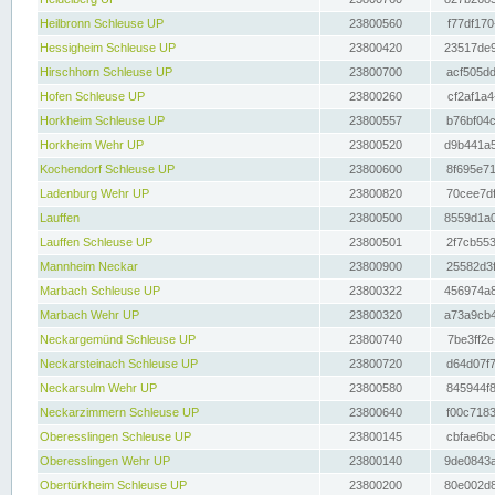
Heilbronn Schleuse UP
23800560
f77df170
Hessigheim Schleuse UP
23800420
23517de9
Hirschhorn Schleuse UP
23800700
acf505dd
Hofen Schleuse UP
23800260
cf2af1a4
Horkheim Schleuse UP
23800557
b76bf04c
Horkheim Wehr UP
23800520
d9b441a5
Kochendorf Schleuse UP
23800600
8f695e71
Ladenburg Wehr UP
23800820
70cee7df
Lauffen
23800500
8559d1a0
Lauffen Schleuse UP
23800501
2f7cb553
Mannheim Neckar
23800900
25582d3f
Marbach Schleuse UP
23800322
456974a8
Marbach Wehr UP
23800320
a73a9cb4
Neckargemünd Schleuse UP
23800740
7be3ff2e
Neckarsteinach Schleuse UP
23800720
d64d07f7
Neckarsulm Wehr UP
23800580
845944f8
Neckarzimmern Schleuse UP
23800640
f00c7183
Oberesslingen Schleuse UP
23800145
cbfae6bc
Oberesslingen Wehr UP
23800140
9de0843a
Obertürkheim Schleuse UP
23800200
80e002d8