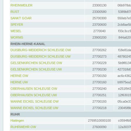
RHEINWEILER
23300130
06b978dd
RUST
23300580
5389b878
SANKT GOAR
25700300
550eb7e9
SPEYER
23700600
2cb8ae5b
WESEL
2770040
f33c3cc9
WORMS
23900200
844a620f
RHEIN-HERNE-KANAL
DUISBURG-MEIDERICH SCHLEUSE OW
27700262
f18e81da
DUISBURG-MEIDERICH SCHLEUSE UW
27700273
48780245
GELSENKIRCHEN SCHLEUSE OW
27700229
5b9f8134
GELSENKIRCHEN SCHLEUSE UW
27700230
427318d0
HERNE OW
27700150
ac6c4362
HERNE UW
27700160
b9975ea1
OBERHAUSEN SCHLEUSE OW
27700240
e251f943
OBERHAUSEN SCHLEUSE UW
27700251
12f63015
WANNE EICKEL SCHLEUSE OW
27700193
05ca0e33
WANNE EICKEL SCHLEUSE UW
27700218
23045f8b
RUHR
Hattingen
2769510000100
c0594fb5
RUHRWEHR OW
27600090
12a3037f