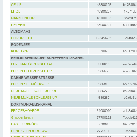
CELLE
48300105
b475386c
EITZE
48900237
47174d8f
MARKLENDORF
48700103
8b4f9f7c
RETHEM
48900204
5aaed954
ALTE MAAS
DORDRECHT
123456785
6c6f84c2
BODENSEE
KONSTANZ
906
aa9179c1
BERLIN-SPANDAUER-SCHIFFFAHRTSKANAL
BERLIN-PLÖTZENSEE OP
586640
ee52ce62
BERLIN-PLÖTZENSEE UP
586650
45721a68
DAHME-WASSERSTRASSE
BERLIN-SCHMÖCKWITZ
586810
6b595707
NEUE MÜHLE SCHLEUSE OP
586270
0e0dbcc9
NEUE MÜHLE SCHLEUSE UP
586280
c9a6c3bf
DORTMUND-EMS-KANAL
BERGESHÖVEDE
34000010
ade3a084
Groppenbruch
27700122
7bbdb421
HASEHUBBRÜCKE
3690010
04572010
HENRICHENBURG OW
27700111
70bee932