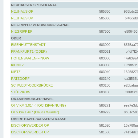
NEUHAUSER SPEISEKANAL
NEUHAUS OP
585850
963bdc26
NEUHAUS UP
585860
bf48cefd
NIEGRIPPER VERBINDUNGSKANAL
NIEGRIPP BP
587500
e506460f
ODER
EISENHÜTTENSTADT
603000
8675aa70
FRANKFURT1 (ODER)
603031
bffdf7f2
HOHENSAATEN-FINOW
603080
f7a639a4
KIENITZ
603050
6298a8f9
KIETZ
603040
16258271
RATZDORF
603140
ca3f535b
SCHWEDT-ODERBRÜCKE
603130
e28babaa
STÜTZKOW
603100
30bff0df
ORANIENBURGER HAVEL
OHV KM 3.014 (HOCHSPANNUNG)
580271
eea7e3dc
OHv km 1.467 (Blaues Wunder)
580272
8b51c505
OBERE HAVEL-WASSERSTRASSE
BISCHOFSWERDER OP
581520
16a780aa
BISCHOFSWERDER UP
581530
74134dc6