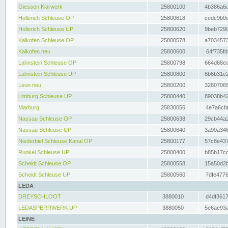
Giessen Klärwerk
25800100
4b386a6a
Hollerich Schleuse OP
25800618
cedc9b0c
Hollerich Schleuse UP
25800620
9beb7290
Kalkofen Schleuse OP
25800578
a7034573
Kalkofen neu
25800600
64f735fd
Lahnstein Schleuse OP
25800798
664d68ea
Lahnstein Schleuse UP
25800800
6b6b31e2
Leun neu
25800200
32807065
Limburg Schleuse UP
25800440
89038b42
Marburg
25830056
4e7a6cfa
Nassau Schleuse OP
25800638
29cb44a2
Nassau Schleuse UP
25800640
3a90a346
Niederbiel Schleuse Kanal OP
25800177
57c8e437
Runkel Schleuse UP
25800400
b85b17cc
Scheidt Schleuse OP
25800558
15a50d2b
Scheidt Schleuse UP
25800560
7dfe4776
LEDA
DREYSCHLOOT
3880010
d4df3617
LEDASPERRWERK UP
3880050
5e6ae93a
LEINE