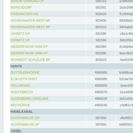
BERLIN-SPANDAU UP
580310
2c68509c
BORGSDORF
581591
1b2e2996
FRIEDRICHSTHAL
603420
314945d6
HOHENSAATEN WEST AP
603400
99309d3e
HOHENSAATEN WEST BP
603310
3404a6e5
LEHNITZ OP
581580
c8a1cf0a
LEHNITZ UP
581590
5bb1f56d
NIEDERFINOW SHW OP
692080
414dd4ee
NIEDERFINOW SHW UP
692090
4eec6b25
SCHWEDT SCHLEUSE BP
603410
4ee515f9
HUNTE
BUTTELERHÖRNE
4960060
b3d88ca6
ELSFLETH OHRT
4960080
531da758
HOLLERSIEL
4960050
2eacef2f
HUNTEBRÜCK
4960070
2e1d458b
OLDENBURG-DRIELAKE
4960030
1b51e55e
REITHÖRNE
4960040
c9df61c4
HAVELKANAL
SCHÖNWALDE OP
587050
d8ef9f21
SCHÖNWALDE UP
587060
b6650b13
IJSSEL