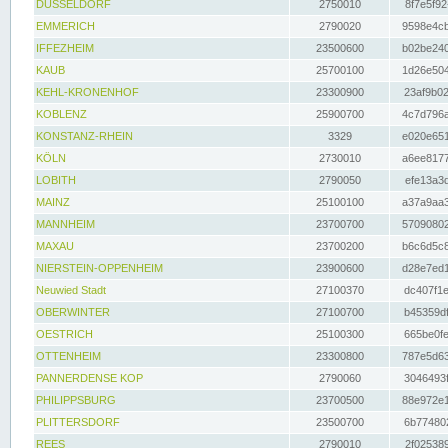
DÜSSELDORF
2750010
8f7e5f92
EMMERICH
2790020
9598e4cb
IFFEZHEIM
23500600
b02be240
KAUB
25700100
1d26e504
KEHL-KRONENHOF
23300900
23af9b02
KOBLENZ
25900700
4c7d796a
KONSTANZ-RHEIN
3329
e020e651
KÖLN
2730010
a6ee8177
LOBITH
2790050
efe13a3d
MAINZ
25100100
a37a9aa3
MANNHEIM
23700700
57090802
MAXAU
23700200
b6c6d5c8
NIERSTEIN-OPPENHEIM
23900600
d28e7ed1
Neuwied Stadt
27100370
dc407f1e
OBERWINTER
27100700
b45359df
OESTRICH
25100300
665be0fe
OTTENHEIM
23300800
787e5d63
PANNERDENSE KOP
2790060
3046493f
PHILIPPSBURG
23700500
88e972e1
PLITTERSDORF
23500700
6b774802
REES
2790010
2f025389