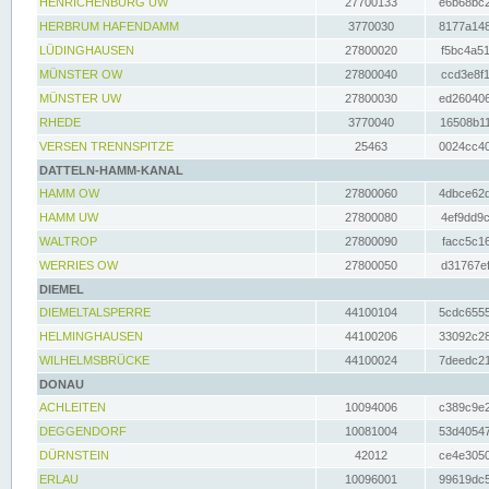
HENRICHENBURG UW
27700133
e6b68bc2
HERBRUM HAFENDAMM
3770030
8177a148
LÜDINGHAUSEN
27800020
f5bc4a51
MÜNSTER OW
27800040
ccd3e8f1
MÜNSTER UW
27800030
ed260406
RHEDE
3770040
16508b11
VERSEN TRENNSPITZE
25463
0024cc40
DATTELN-HAMM-KANAL
HAMM OW
27800060
4dbce62d
HAMM UW
27800080
4ef9dd9c
WALTROP
27800090
facc5c16
WERRIES OW
27800050
d31767ef
DIEMEL
DIEMELTALSPERRE
44100104
5cdc6555
HELMINGHAUSEN
44100206
33092c28
WILHELMSBRÜCKE
44100024
7deedc21
DONAU
ACHLEITEN
10094006
c389c9e2
DEGGENDORF
10081004
53d40547
DÜRNSTEIN
42012
ce4e3050
ERLAU
10096001
99619dc5