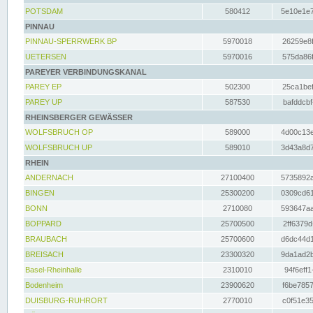
POTSDAM
580412
5e10e1e7
PINNAU
PINNAU-SPERRWERK BP
5970018
26259e8f
UETERSEN
5970016
575da86f
PAREYER VERBINDUNGSKANAL
PAREY EP
502300
25ca1bef
PAREY UP
587530
bafddcbf
RHEINSBERGER GEWÄSSER
WOLFSBRUCH OP
589000
4d00c13e
WOLFSBRUCH UP
589010
3d43a8d7
RHEIN
ANDERNACH
27100400
5735892a
BINGEN
25300200
0309cd61
BONN
2710080
593647aa
BOPPARD
25700500
2ff6379d
BRAUBACH
25700600
d6dc44d1
BREISACH
23300320
9da1ad2b
Basel-Rheinhalle
2310010
94f6eff1
Bodenheim
23900620
f6be7857
DUISBURG-RUHRORT
2770010
c0f51e35