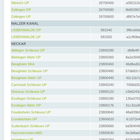
Wintrich UP
26700400
a392113c
Zeltingen OP
26700580
8b802863
Zeltingen UP
26700600
d867e7e9
MALZER KANAL
LIEBENWALDE OP
581540
3f8ceb6d
LIEBENWALDE UP
581550
a1cf60be
NECKAR
Aldingen Schleuse UP
23800280
dfdfb4ff
Beihingen Wehr UP
23800360
8a2e3048
Besigheim SKA
23800460
46d8ed02
Besigheim Schleuse UP
23800480
57db82c7
Besigheim Wehr UP
23800440
42c11b7a
Cannstatt Schleuse UP
23800240
7068d262
Deizisau Schleuse UP
23800120
c5b6243d
Esslingen Schleuse UP
23800180
130a3761
Esslingen Wehr OP
23800176
31c32a38
Feudenheim Schleuse UP
23800840
48a939b9
Gundelsheim UP
23800620
fc1072e4
Guttenbach Schleuse UP
23800660
bd36404b
Hassmersheim AMS
23800630
0e1b8ae0
Heidelberg UP
23800760
827b2685