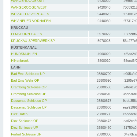
WANGEROOGE OST
9420020
26656fda
WANGEROOGE WEST
9420040
70039212
WHV ALTER VORHAFEN
9440020
f85bd17b
WHV NEUER VORHAFEN
9440030
f77317d9
KRÜCKAU
ELMSHORN HAFEN
5970022
136febf6
KRÜCKAU-SPERRWERK BP
5970023
53c277c3
KÜSTENKANAL
HUNDSMÜHLEN
4960020
cf6ac249
Hilkenbrook
3800010
58ccd6f0
LAHN
Bad Ems Schleuse UP
25800700
c005afb9
Bad Ems Wehr OP
25800690
f2295e77
Cramberg Schleuse OP
25800538
24fe419b
Cramberg Schleuse UP
25800540
3abb36d1
Dausenau Schleuse OP
25800678
9ceb358c
Dausenau Schleuse UP
25800680
eae91991
Diez Hafen
25800500
eadedeb6
Diez Schleuse OP
25800478
ea62ec5f
Diez Schleuse UP
25800480
31750a0f
Fürfurt Schleuse UP
25800300
34af0fca