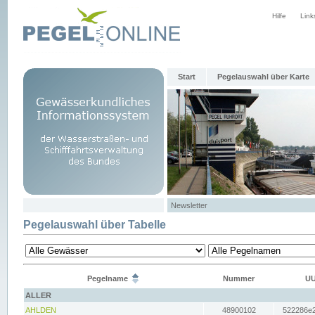
Hilfe
Link
Start
Pegelauswahl über Karte
Newsletter
Pegelauswahl über Tabelle
Pegelname
Nummer
UU
ALLER
AHLDEN
48900102
522286e2