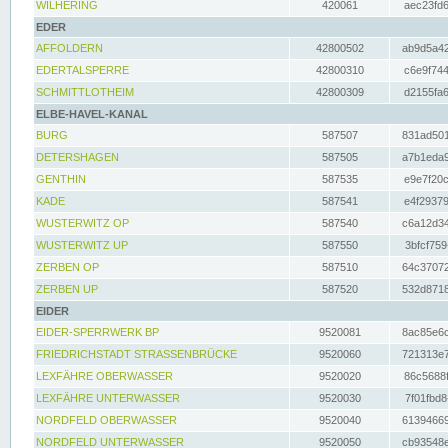
WILHERING
420061
aec23fd6
EDER
AFFOLDERN
42800502
ab9d5a42
EDERTALSPERRE
42800310
c6e9f744
SCHMITTLOTHEIM
42800309
d2155fa6
ELBE-HAVEL-KANAL
BURG
587507
831ad501
DETERSHAGEN
587505
a7b1eda9
GENTHIN
587535
e9e7f20c
KADE
587541
e4f29379
WUSTERWITZ OP
587540
c6a12d34
WUSTERWITZ UP
587550
3bfcf759
ZERBEN OP
587510
64c37072
ZERBEN UP
587520
532d8718
EIDER
EIDER-SPERRWERK BP
9520081
8ac85e6c
FRIEDRICHSTADT STRASSENBRÜCKE
9520060
721313e7
LEXFÄHRE OBERWASSER
9520020
86c5688f
LEXFÄHRE UNTERWASSER
9520030
7f01fbd8
NORDFELD OBERWASSER
9520040
61394669
NORDFELD UNTERWASSER
9520050
cb93548e