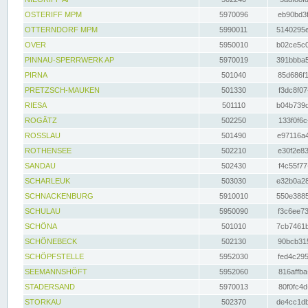
OSTERIFF MPM
5970096
eb90bd3f
OTTERNDORF MPM
5990011
5140295e
OVER
5950010
b02ce5c0
PINNAU-SPERRWERK AP
5970019
391bbba5
PIRNA
501040
85d686f1
PRETZSCH-MAUKEN
501330
f3dc8f07
RIESA
501110
b04b739d
ROGÄTZ
502250
133f0f6c
ROSSLAU
501490
e97116a4
ROTHENSEE
502210
e30f2e83
SANDAU
502430
f4c55f77
SCHARLEUK
503030
e32b0a28
SCHNACKENBURG
5910010
550e3885
SCHULAU
5950090
f3c6ee73
SCHÖNA
501010
7cb7461b
SCHÖNEBECK
502130
90bcb315
SCHÖPFSTELLE
5952030
fed4c295
SEEMANNSHÖFT
5952060
816affba
STADERSAND
5970013
80f0fc4d
STORKAU
502370
de4cc1db