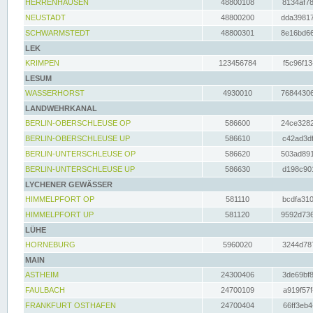
HERRENHAUSEN
48800108
8134af78
NEUSTADT
48800200
dda39817
SCHWARMSTEDT
48800301
8e16bd66
LEK
KRIMPEN
123456784
f5c96f13
LESUM
WASSERHORST
4930010
76844306
LANDWEHRKANAL
BERLIN-OBERSCHLEUSE OP
586600
24ce3282
BERLIN-OBERSCHLEUSE UP
586610
c42ad3df
BERLIN-UNTERSCHLEUSE OP
586620
503ad891
BERLIN-UNTERSCHLEUSE UP
586630
d198c901
LYCHENER GEWÄSSER
HIMMELPFORT OP
581110
bcdfa310
HIMMELPFORT UP
581120
9592d736
LÜHE
HORNEBURG
5960020
3244d787
MAIN
ASTHEIM
24300406
3de69bf8
FAULBACH
24700109
a919f57f
FRANKFURT OSTHAFEN
24700404
66ff3eb4