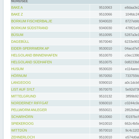
NORDSEE
BAKE A
9510063
e8daa3e2
BAKE Z
9510066
104fdc24
BORKUM FISCHERBALJE
9340020
8727ebfd
BORKUM SÜDSTRAND
9340030
478f21e9
BÜSUM
9510095
5287a3e1
DAGEBÜLL
9570040
6233e901
EIDER-SPERRWERK AP
9530010
04acd7e5
HELGOLAND BINNENHAFEN
9510070
c0ec139b
HELGOLAND SÜDHAFEN
9510075
0d8233b8
HUSUM
9530020
e114aeec
HÖRNUM
9570050
733755fd
LANGEOOG
9390010
a0c1dcb6
LIST AUF SYLT
9570070
5e92d73f
MITTELGRUND
9510132
3ff99b92
NORDERNEY RIFFGAT
9360010
c0244c0e
PELLWORM ANLEGER
9550021
2852b9ab
SCHARHÖRN
9510060
f0197bcf
SPIEKEROOG
9410010
662c4b5e
WITTDÜN
9570010
9c4c11f2
ZEHNERLOCH
9510010
e574d0af