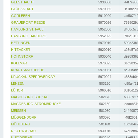
GEESTHACHT
5930060
44f7e955
GLÜCKSTADT
5970035
1f1bbed7
GORLEBEN
5910020
ac507f42
GRAUERORT REEDE
5970026
7398029b
HAMBURG ST. PAULI
5952050
d488c5cc
HAMBURG-HARBURG
5952025
706e5110
HETLINGEN
5970010
599c23b1
HITZACKER
5920010
a26e57c9
HOHNSTORF
5930040
d9289367
KOLLMAR
5970025
3ed90357
KRAUTSAND REEDE
5970031
8c20b4dc
KRÜCKAU-SPERRWERK AP
5970024
a653eb04
LENZEN
503120
c80a4f21
LÜHORT
5960010
8d18d129
MAGDEBURG-BUCKAU
502170
b8567c1e
MAGDEBURG-STROMBRÜCKE
502180
ccccb57f
MEISSEN
501080
24440872
MÜGGENDORF
503070
48f2661f
MÜHLBERG
501160
16b9b4e7
NEU DARCHAU
5930010
67d6e882
NIEGRIPP AP
502240
3adf88fd