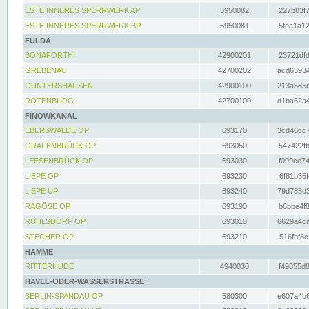
ESTE INNERES SPERRWERK AP
5950082
227b83f7
ESTE INNERES SPERRWERK BP
5950081
5fea1a12
FULDA
BONAFORTH
42900201
23721dfd
GREBENAU
42700202
acd63934
GUNTERSHAUSEN
42900100
213a585d
ROTENBURG
42700100
d1ba62a4
FINOWKANAL
EBERSWALDE OP
693170
3cd46cc7
GRAFENBRÜCK OP
693050
547422fb
LEESENBRÜCK OP
693030
f099ce74
LIEPE OP
693230
6f81b35f
LIEPE UP
693240
79d783d3
RAGÖSE OP
693190
b6bbe4f8
RUHLSDORF OP
693010
6629a4ca
STECHER OP
693210
516fbf8c
HAMME
RITTERHUDE
4940030
f49855d8
HAVEL-ODER-WASSERSTRASSE
BERLIN-SPANDAU OP
580300
e607a4b6