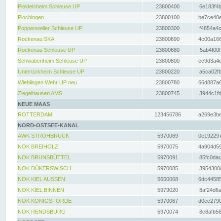
Pleidelsheim Schleuse UP
23800400
6e183f4b
Plochingen
23800100
be7ce40e
Poppenweiler Schleuse UP
23800300
f4854a4c
Rockenau SKA
23800690
4c00a166
Rockenau Schleuse UP
23800680
5ab4f00f
Schwabenheim Schleuse UP
23800800
ec9d3a4d
Untertürkheim Schleuse UP
23800220
a5ca02fb
Wieblingen Wehr UP neu
23800780
66d887a6
Ziegelhausen AMS
23800745
3944c1fd
NEUE MAAS
ROTTERDAM
123456786
a269e3be
NORD-OSTSEE-KANAL
AWK STROHBRÜCK
5970069
0e192297
NOK BREIHOLZ
5970075
4a904d59
NOK BRUNSBÜTTEL
5970091
85fc0dac
NOK DÜKERSWISCH
5970085
3954300d
NOK KIEL AUSSEN
5650068
6dc44585
NOK KIEL BINNEN
5979020
8af24d6a
NOK KÖNIGSFÖRDE
5970067
d0ec2790
NOK RENDSBURG
5970074
8c8afb56