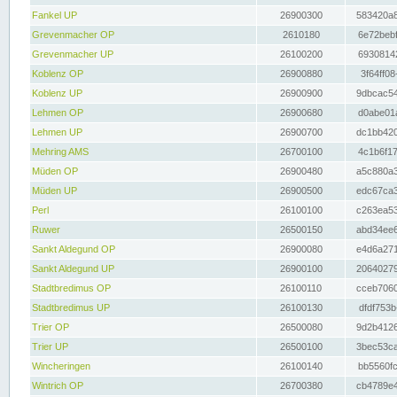
Fankel UP
26900300
583420a8
Grevenmacher OP
2610180
6e72bebf
Grevenmacher UP
26100200
69308142
Koblenz OP
26900880
3f64ff08
Koblenz UP
26900900
9dbcac54
Lehmen OP
26900680
d0abe01a
Lehmen UP
26900700
dc1bb420
Mehring AMS
26700100
4c1b6f17
Müden OP
26900480
a5c880a3
Müden UP
26900500
edc67ca3
Perl
26100100
c263ea53
Ruwer
26500150
abd34ee6
Sankt Aldegund OP
26900080
e4d6a271
Sankt Aldegund UP
26900100
20640279
Stadtbredimus OP
26100110
cceb7060
Stadtbredimus UP
26100130
dfdf753b
Trier OP
26500080
9d2b4126
Trier UP
26500100
3bec53ca
Wincheringen
26100140
bb5560fc
Wintrich OP
26700380
cb4789e4