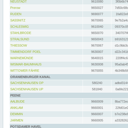
NEUSTADT
9610080
3f0b6b74
Prerow
9650027
7d50c68c
RUDEN
9690077
1fa822e6
SASSNITZ
9670065
9e7b2a4d
SCHLESWIG
9610040
09370c05
STAHLBRODE
9650070
340707f4
STRALSUND
9650043
b9163121
THIESSOW
9670067
d1c9bb3c
TIMMENDORF POEL
9630007
d22c341b
WARNEMÜNDE
9640015
220ff4c6
WISMAR-BAUMHAUS
9630008
95a0ab45
WITTOWER FÄHRE
9670055
4b348b56
ORANIENBURGER KANAL
SACHSENHAUSEN OP
580240
adbd3144
SACHSENHAUSEN UP
581840
0a6fe221
PEENE
AALBUDE
9660009
8ba772ed
ANKLAM
9660001
22fd01e0
DEMMIN
9660007
b7e238e8
JARMEN
9660005
a3328262
POTSDAMER HAVEL