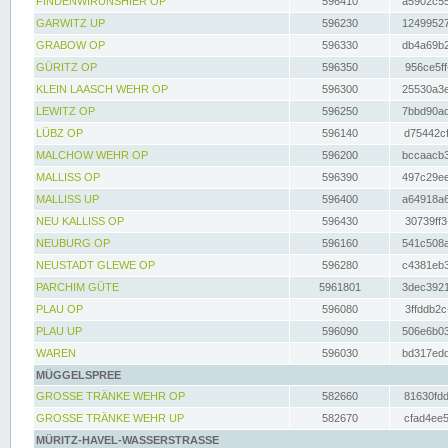
FINDENWIRUNSHIER OP
596410
a5902c55
GARWITZ UP
596230
12499527
GRABOW OP
596330
db4a69b2
GÜRITZ OP
596350
956ce5ff
KLEIN LAASCH WEHR OP
596300
25530a3e
LEWITZ OP
596250
7bbd90ad
LÜBZ OP
596140
d75442cf
MALCHOW WEHR OP
596200
bccaacb3
MALLISS OP
596390
497c29ee
MALLISS UP
596400
a64918a6
NEU KALLISS OP
596430
30739ff3
NEUBURG OP
596160
541c508a
NEUSTADT GLEWE OP
596280
c4381eb3
PARCHIM GÜTE
5961801
3dec3921
PLAU OP
596080
3ffddb2c
PLAU UP
596090
506e6b03
WAREN
596030
bd317edd
MÜGGELSPREE
GROSSE TRÄNKE WEHR OP
582660
81630fdd
GROSSE TRÄNKE WEHR UP
582670
cfad4ee5
MÜRITZ-HAVEL-WASSERSTRASSE