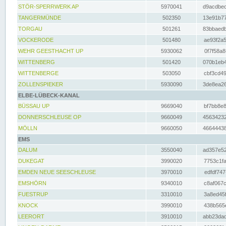
STÖR-SPERRWERK AP
5970041
d9acdbec
TANGERMÜNDE
502350
13e91b77
TORGAU
501261
83bbaedb
VOCKERODE
501480
ae93f2a5
WEHR GEESTHACHT UP
5930062
0f7f58a8
WITTENBERG
501420
070b1eb4
WITTENBERGE
503050
cbf3cd49
ZOLLENSPIEKER
5930090
3de8ea26
ELBE-LÜBECK-KANAL
BÜSSAU UP
9669040
bf7bb8e8
DONNERSCHLEUSE OP
9660049
45634232
MÖLLN
9660050
46644438
EMS
DALUM
3550040
ad357e52
DUKEGAT
3990020
7753c1fa
EMDEN NEUE SEESCHLEUSE
3970010
edfdf747
EMSHÖRN
9340010
c8af067c
FUESTRUP
3310010
3a8ed45f
KNOCK
3990010
438b565e
LEERORT
3910010
abb23dad