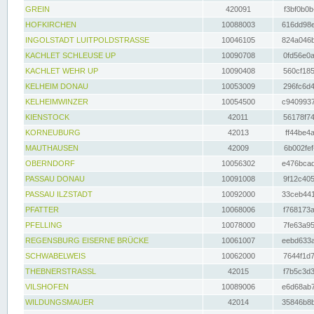
GREIN
420091
f3bf0b0b
HOFKIRCHEN
10088003
616dd98e
INGOLSTADT LUITPOLDSTRASSE
10046105
824a046b
KACHLET SCHLEUSE UP
10090708
0fd56e0a
KACHLET WEHR UP
10090408
560cf185
KELHEIM DONAU
10053009
296fc6d4
KELHEIMWINZER
10054500
c9409937
KIENSTOCK
42011
56178f74
KORNEUBURG
42013
ff44be4a
MAUTHAUSEN
42009
6b002fef
OBERNDORF
10056302
e476bcad
PASSAU DONAU
10091008
9f12c405
PASSAU ILZSTADT
10092000
33ceb441
PFATTER
10068006
f768173a
PFELLING
10078000
7fe63a95
REGENSBURG EISERNE BRÜCKE
10061007
eebd633a
SCHWABELWEIS
10062000
7644f1d7
THEBNERSTRASSL
42015
f7b5c3d3
VILSHOFEN
10089006
e6d68ab7
WILDUNGSMAUER
42014
35846b8b