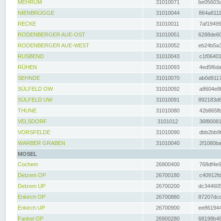
MEHRUM
31010071
be05603a
NIENBRÜGGE
31010044
864a8111
RECKE
31010011
7af19499
RODENBERGER AUE-OST
31010051
6288de60
RODENBERGER AUE-WEST
31010052
eb24b5a3
RUSBEND
31010043
c1f06401
RÜHEN
31010093
4ed5f6da
SEHNDE
31010070
ab0d9117
SÜLFELD OW
31010092
a8604e8f
SÜLFELD UW
31010091
892183d6
THUNE
31010080
42b865fb
VELSDORF
3101012
36f80081
VORSFELDE
31010090
dbb2bb9f
WARBER GRABEN
31010040
2f1080ba
MOSEL
Cochem
26900400
768df4e9
Detzem OP
26700180
c40912fd
Detzem UP
26700200
dc344605
Enkirch OP
26700880
87207dcd
Enkirch UP
26700900
ee861944
Fankel OP
26900280
68198b48