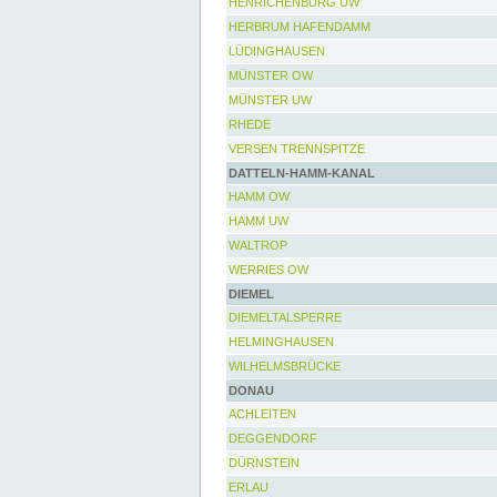
HENRICHENBURG UW
HERBRUM HAFENDAMM
LÜDINGHAUSEN
MÜNSTER OW
MÜNSTER UW
RHEDE
VERSEN TRENNSPITZE
DATTELN-HAMM-KANAL
HAMM OW
HAMM UW
WALTROP
WERRIES OW
DIEMEL
DIEMELTALSPERRE
HELMINGHAUSEN
WILHELMSBRÜCKE
DONAU
ACHLEITEN
DEGGENDORF
DÜRNSTEIN
ERLAU