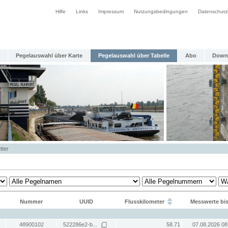
Hilfe
Links
Impressum
Nutzungsbedingungen
Datenschutz
Pegelauswahl über Karte
Pegelauswahl über Tabelle
Abo
Down
tter
Nummer
UUID
Flusskilometer
Messwerte bi
48900102
522286e2-b...
58.71
07.08.2026 08