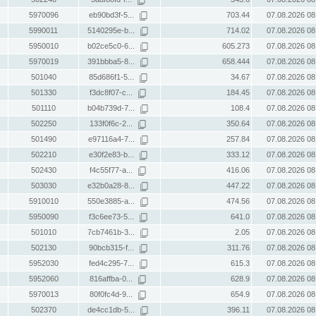
5970096
eb90bd3f-5...
703.44
07.08.2026 08
5990011
5140295e-b...
714.02
07.08.2026 08
5950010
b02ce5c0-6...
605.273
07.08.2026 08
5970019
391bbba5-8...
658.444
07.08.2026 08
501040
85d686f1-5...
34.67
07.08.2026 08
501330
f3dc8f07-c...
184.45
07.08.2026 08
501110
b04b739d-7...
108.4
07.08.2026 08
502250
133f0f6c-2...
350.64
07.08.2026 08
501490
e97116a4-7...
257.84
07.08.2026 08
502210
e30f2e83-b...
333.12
07.08.2026 08
502430
f4c55f77-a...
416.06
07.08.2026 08
503030
e32b0a28-8...
447.22
07.08.2026 08
5910010
550e3885-a...
474.56
07.08.2026 08
5950090
f3c6ee73-5...
641.0
07.08.2026 08
501010
7cb7461b-3...
2.05
07.08.2026 08
502130
90bcb315-f...
311.76
07.08.2026 08
5952030
fed4c295-7...
615.3
07.08.2026 08
5952060
816affba-0...
628.9
07.08.2026 08
5970013
80f0fc4d-9...
654.9
07.08.2026 08
502370
de4cc1db-5...
396.11
07.08.2026 08