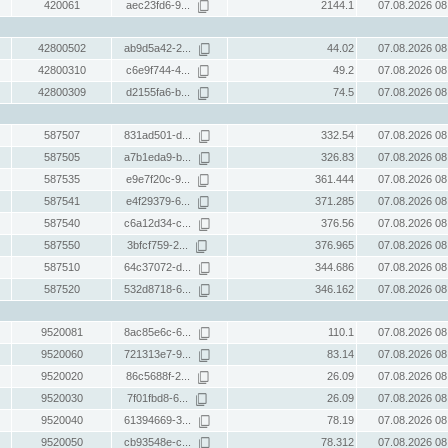
420061
aec23fd6-9...
2144.1
07.08.2026 08
42800502
ab9d5a42-2...
44.02
07.08.2026 08
42800310
c6e9f744-4...
49.2
07.08.2026 08
42800309
d2155fa6-b...
74.5
07.08.2026 08
587507
831ad501-d...
332.54
07.08.2026 08
587505
a7b1eda9-b...
326.83
07.08.2026 08
587535
e9e7f20c-9...
361.444
07.08.2026 08
587541
e4f29379-6...
371.285
07.08.2026 08
587540
c6a12d34-c...
376.56
07.08.2026 08
587550
3bfcf759-2...
376.965
07.08.2026 08
587510
64c37072-d...
344.686
07.08.2026 08
587520
532d8718-6...
346.162
07.08.2026 08
9520081
8ac85e6c-6...
110.1
07.08.2026 08
9520060
721313e7-9...
83.14
07.08.2026 08
9520020
86c5688f-2...
26.09
07.08.2026 08
9520030
7f01fbd8-6...
26.09
07.08.2026 08
9520040
61394669-3...
78.19
07.08.2026 08
9520050
cb93548e-c...
78.312
07.08.2026 08