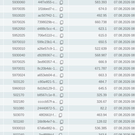
5930060
44f7e955-c...
583.393
07.08.2026 08
5970035
1f1bbed7-c...
674.0
07.08.2026 08
5910020
ac507f42-1...
492.95
07.08.2026 08
5970026
7398029b-c...
660.738
07.08.2026 08
5952050
d488c5cc-4...
623.1
07.08.2026 08
5952025
706e5110-c...
615.0
07.08.2026 08
5970010
599c23b1-4...
650.5
07.08.2026 08
5920010
a26e57c9-1...
522.639
07.08.2026 08
5930040
d9289367-c...
568.987
07.08.2026 08
5970025
3ed90357-4...
666.9
07.08.2026 08
5970031
8c20b4dc-1...
671.787
07.08.2026 08
5970024
a653eb04-d...
663.3
07.08.2026 08
503120
c80a4f21-5...
484.7
07.08.2026 08
5960010
8d18d129-0...
645.5
07.08.2026 08
502170
b8567c1e-8...
325.39
07.08.2026 08
502180
ccccb57f-a...
326.67
07.08.2026 08
501080
24440872-5...
82.2
07.08.2026 08
503070
48f2661f-f...
463.94
07.08.2026 08
501160
16b9b4e7-b...
128.02
07.08.2026 08
5930010
67d6e882-b...
536.385
07.08.2026 08
502240
3adf88fd-f...
343.6
07.08.2026 08