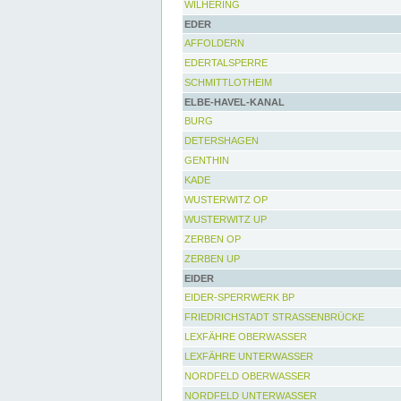
WILHERING
EDER
AFFOLDERN
EDERTALSPERRE
SCHMITTLOTHEIM
ELBE-HAVEL-KANAL
BURG
DETERSHAGEN
GENTHIN
KADE
WUSTERWITZ OP
WUSTERWITZ UP
ZERBEN OP
ZERBEN UP
EIDER
EIDER-SPERRWERK BP
FRIEDRICHSTADT STRASSENBRÜCKE
LEXFÄHRE OBERWASSER
LEXFÄHRE UNTERWASSER
NORDFELD OBERWASSER
NORDFELD UNTERWASSER