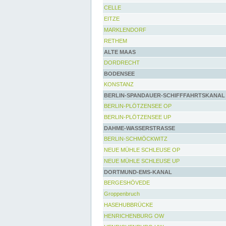
CELLE
EITZE
MARKLENDORF
RETHEM
ALTE MAAS
DORDRECHT
BODENSEE
KONSTANZ
BERLIN-SPANDAUER-SCHIFFFAHRTSKANAL
BERLIN-PLÖTZENSEE OP
BERLIN-PLÖTZENSEE UP
DAHME-WASSERSTRASSE
BERLIN-SCHMÖCKWITZ
NEUE MÜHLE SCHLEUSE OP
NEUE MÜHLE SCHLEUSE UP
DORTMUND-EMS-KANAL
BERGESHÖVEDE
Groppenbruch
HASEHUBBRÜCKE
HENRICHENBURG OW