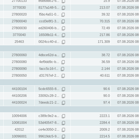
27700133
e6b68bc2-6...
15.9
07.08.2026 08
3770030
8177a148-5...
213.07
07.08.2026 08
27800020
f5bc4a51-0...
39.32
07.08.2026 08
27800040
ccd3e8f1-3...
70.315
07.08.2026 08
27800030
ed260406-b...
72.49
07.08.2026 08
3770040
16508b11-4...
217.86
07.08.2026 08
25463
0024cc40-d...
171.309
07.08.2026 08
27800060
4dbce62d-a...
38.72
07.08.2026 08
27800080
4ef9dd9c-b...
36.59
07.08.2026 08
27800090
facc5c16-f...
2.144
07.08.2026 08
27800050
d31767ef-2...
40.611
07.08.2026 08
44100104
5cdc6555-8...
90.6
07.08.2026 08
44100206
33092c28-2...
90.0
07.08.2026 08
44100024
7deedc21-2...
97.4
07.08.2026 08
10094006
c389c9e2-a...
2223.1
07.08.2026 08
10081004
53d40547-8...
2284.4
07.08.2026 08
42012
ce4e3050-2...
2009.2
07.08.2026 08
10096001
99619dc5-9...
2214.5
07.08.2026 08