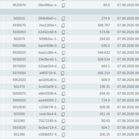
9520070
00e386ac-e...
99.8
07.08.2026 08
502010
094b96e5-c...
274.8
07.08.2026 08
5930070
2ee12b9a-f...
588.787
07.08.2026 08
5930050
b3492c68-8...
573.86
07.08.2026 08
502070
939f82ec-1...
294.82
07.08.2026 08
5952065
bacb459b-0...
635.0
07.08.2026 08
5930020
6aa1cd8e-e...
549.633
07.08.2026 08
5930033
33e0bce0-1...
558.534
07.08.2026 08
5970050
610ab204-d...
684.2
07.08.2026 08
5970094
d4f5f719-8...
695.214
07.08.2026 08
5952020
ae1b91d0-e...
609.9
07.08.2026 08
501470
1ce53a59-3...
236.31
07.08.2026 08
5950070
e6b42536-6...
634.42
07.08.2026 08
5990020
aad49293-2...
724.0
07.08.2026 08
5910030
c233674f-2...
509.35
07.08.2026 08
502000
1edc5fa4-8...
261.16
07.08.2026 08
501060
70272185-b...
55.63
07.08.2026 08
5910025
6e3ea719-4...
504.7
07.08.2026 08
501390
c093b557-4...
200.15
07.08.2026 08