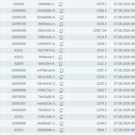
420091
f3bf0b0b-e...
2079.1
07.08.2026 08
10088003
616dd98e-8...
2256.9
07.08.2026 08
10046105
824a046b-9...
2458.3
07.08.2026 08
10090708
0fd56e0a-e...
2230.3
07.08.2026 08
10090408
560cf185-0...
2230.724
07.08.2026 08
10053009
296fc6d4-3...
2414.8
07.08.2026 08
10054500
c9409937-b...
2409.7
07.08.2026 08
42011
56178f74-b...
2015.2
07.08.2026 08
42013
ff44be4a-f...
1941.5
07.08.2026 08
42009
6b002fef-8...
2111.0
07.08.2026 08
10056302
e476bcad-b...
2397.4
07.08.2026 08
10091008
9f12c405-3...
2226.7
07.08.2026 08
10092000
33ceb441-2...
2225.2
07.08.2026 08
10068006
f768173a-7...
2350.7
07.08.2026 08
10078000
7fe63a95-8...
2305.5
07.08.2026 08
10061007
eebd633a-3...
2379.3
07.08.2026 08
10062000
7644f1d7-3...
2376.5
07.08.2026 08
42015
f7b5c3d3-3...
1879.2
07.08.2026 08
10089006
e6d68ab7-5...
2249.5
07.08.2026 08
42014
35846b8b-e...
1894.7
07.08.2026 08