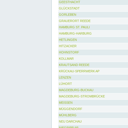
GEESTHACHT
GLÜCKSTADT
GORLEBEN
GRAUERORT REEDE
HAMBURG ST. PAULI
HAMBURG-HARBURG
HETLINGEN
HITZACKER
HOHNSTORF
KOLLMAR
KRAUTSAND REEDE
KRÜCKAU-SPERRWERK AP
LENZEN
LÜHORT
MAGDEBURG-BUCKAU
MAGDEBURG-STROMBRÜCKE
MEISSEN
MÜGGENDORF
MÜHLBERG
NEU DARCHAU
NIEGRIPP AP