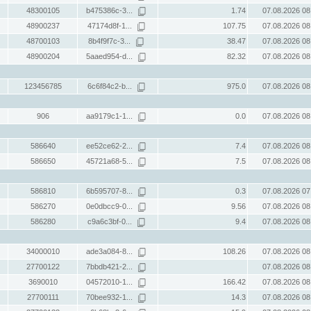
48300105
b475386c-3...
1.74
07.08.2026 08
48900237
47174d8f-1...
107.75
07.08.2026 08
48700103
8b4f9f7c-3...
38.47
07.08.2026 08
48900204
5aaed954-d...
82.32
07.08.2026 08
123456785
6c6f84c2-b...
975.0
07.08.2026 08
906
aa9179c1-1...
0.0
07.08.2026 08
586640
ee52ce62-2...
7.4
07.08.2026 08
586650
45721a68-5...
7.5
07.08.2026 08
586810
6b595707-8...
0.3
07.08.2026 07
586270
0e0dbcc9-0...
9.56
07.08.2026 08
586280
c9a6c3bf-0...
9.4
07.08.2026 08
34000010
ade3a084-8...
108.26
07.08.2026 08
27700122
7bbdb421-2...
07.08.2026 08
3690010
04572010-1...
166.42
07.08.2026 08
27700111
70bee932-1...
14.3
07.08.2026 08