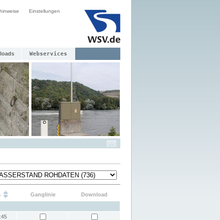
hinweise
Einstellungen
loads
Webservices
s
Ganglinie
Download
:45