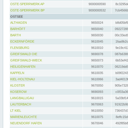
OSTE-SPERRWERK AP
9000000590
8c3295dc
OSTE-SPERRWERK BP
9000000532
7cb4566b
OSTSEE
ALTHAGEN
9650024
b8d05bf9
BARHÖFT
9650040
09227288
BARTH
9650030
00c33ed9
ECKERNFÖRDE
9610045
1faa9b2c
FLENSBURG
9610010
9e19c411
GREIFSWALD OIE
9690078
087b6386
GREIFSWALD-WIECK
9650073
6b53ef42
HEILIGENHAFEN
9610070
06219dd9
KAPPELN
9610035
b09f2243
KIEL-HOLTENAU
9610066
3ad4013f
KLOSTER
9670050
905e7328
KOSEROW
9690093
c0f33a36
LANGBALLIGAU
9610015
5a33bf14
LAUTERBACH
9670063
91922b9b
LT KIEL
9610050
736437d7
MARIENLEUCHTE
9610075
8effc15d
NEUENDORF HAFEN
9670046
492f85b8