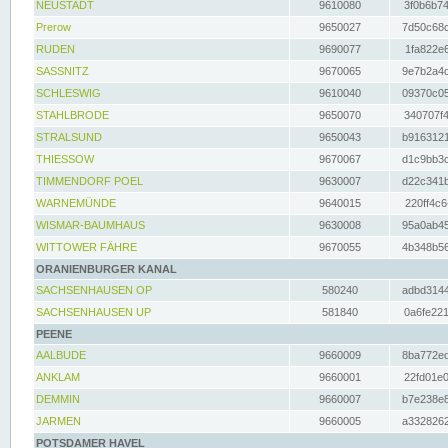
NEUSTADT
9610080
3f0b6b74
Prerow
9650027
7d50c68c
RUDEN
9690077
1fa822e6
SASSNITZ
9670065
9e7b2a4d
SCHLESWIG
9610040
09370c05
STAHLBRODE
9650070
340707f4
STRALSUND
9650043
b9163121
THIESSOW
9670067
d1c9bb3c
TIMMENDORF POEL
9630007
d22c341b
WARNEMÜNDE
9640015
220ff4c6
WISMAR-BAUMHAUS
9630008
95a0ab45
WITTOWER FÄHRE
9670055
4b348b56
ORANIENBURGER KANAL
SACHSENHAUSEN OP
580240
adbd3144
SACHSENHAUSEN UP
581840
0a6fe221
PEENE
AALBUDE
9660009
8ba772ed
ANKLAM
9660001
22fd01e0
DEMMIN
9660007
b7e238e8
JARMEN
9660005
a3328262
POTSDAMER HAVEL