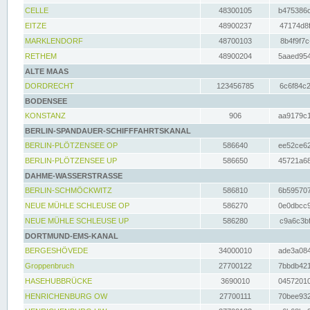
CELLE
48300105
b475386c
EITZE
48900237
47174d8f
MARKLENDORF
48700103
8b4f9f7c
RETHEM
48900204
5aaed954
ALTE MAAS
DORDRECHT
123456785
6c6f84c2
BODENSEE
KONSTANZ
906
aa9179c1
BERLIN-SPANDAUER-SCHIFFFAHRTSKANAL
BERLIN-PLÖTZENSEE OP
586640
ee52ce62
BERLIN-PLÖTZENSEE UP
586650
45721a68
DAHME-WASSERSTRASSE
BERLIN-SCHMÖCKWITZ
586810
6b595707
NEUE MÜHLE SCHLEUSE OP
586270
0e0dbcc9
NEUE MÜHLE SCHLEUSE UP
586280
c9a6c3bf
DORTMUND-EMS-KANAL
BERGESHÖVEDE
34000010
ade3a084
Groppenbruch
27700122
7bbdb421
HASEHUBBRÜCKE
3690010
04572010
HENRICHENBURG OW
27700111
70bee932