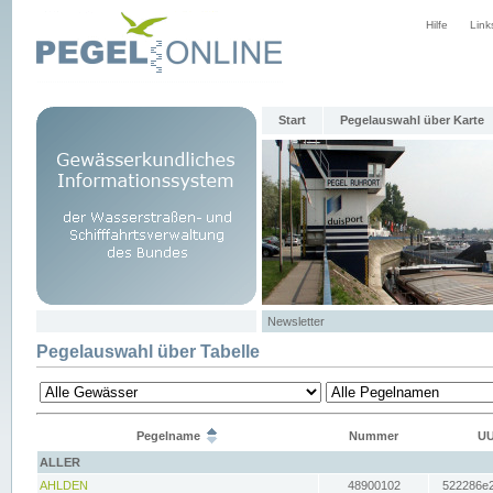
Hilfe
Link
Start
Pegelauswahl über Karte
Newsletter
Pegelauswahl über Tabelle
Pegelname
Nummer
UU
ALLER
AHLDEN
48900102
522286e2