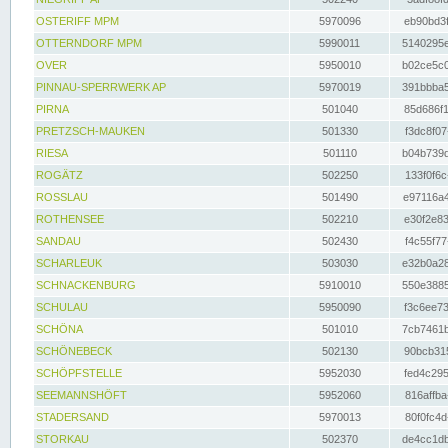
OSTERIFF MPM
5970096
eb90bd3f
OTTERNDORF MPM
5990011
5140295e
OVER
5950010
b02ce5c0
PINNAU-SPERRWERK AP
5970019
391bbba5
PIRNA
501040
85d686f1
PRETZSCH-MAUKEN
501330
f3dc8f07
RIESA
501110
b04b739d
ROGÄTZ
502250
133f0f6c
ROSSLAU
501490
e97116a4
ROTHENSEE
502210
e30f2e83
SANDAU
502430
f4c55f77
SCHARLEUK
503030
e32b0a28
SCHNACKENBURG
5910010
550e3885
SCHULAU
5950090
f3c6ee73
SCHÖNA
501010
7cb7461b
SCHÖNEBECK
502130
90bcb315
SCHÖPFSTELLE
5952030
fed4c295
SEEMANNSHÖFT
5952060
816affba
STADERSAND
5970013
80f0fc4d
STORKAU
502370
de4cc1db