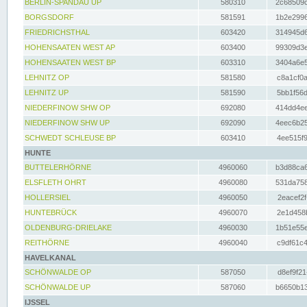
BERLIN-SPANDAU UP
580310
2c68509c
BORGSDORF
581591
1b2e2996
FRIEDRICHSTHAL
603420
314945d6
HOHENSAATEN WEST AP
603400
99309d3e
HOHENSAATEN WEST BP
603310
3404a6e5
LEHNITZ OP
581580
c8a1cf0a
LEHNITZ UP
581590
5bb1f56d
NIEDERFINOW SHW OP
692080
414dd4ee
NIEDERFINOW SHW UP
692090
4eec6b25
SCHWEDT SCHLEUSE BP
603410
4ee515f9
HUNTE
BUTTELERHÖRNE
4960060
b3d88ca6
ELSFLETH OHRT
4960080
531da758
HOLLERSIEL
4960050
2eacef2f
HUNTEBRÜCK
4960070
2e1d458b
OLDENBURG-DRIELAKE
4960030
1b51e55e
REITHÖRNE
4960040
c9df61c4
HAVELKANAL
SCHÖNWALDE OP
587050
d8ef9f21
SCHÖNWALDE UP
587060
b6650b13
IJSSEL