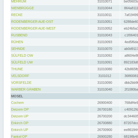
MEHRUM
31010071
be05603a
NIENBRÜGGE
31010044
864a8111
RECKE
31010011
7af19499
RODENBERGER AUE-OST
31010051
6288de60
RODENBERGER AUE-WEST
31010052
eb24b5a3
RUSBEND
31010043
c1f06401
RÜHEN
31010093
4ed5f6da
SEHNDE
31010070
ab0d9117
SÜLFELD OW
31010092
a8604e8f
SÜLFELD UW
31010091
892183d6
THUNE
31010080
42b865fb
VELSDORF
3101012
36f80081
VORSFELDE
31010090
dbb2bb9f
WARBER GRABEN
31010040
2f1080ba
MOSEL
Cochem
26900400
768df4e9
Detzem OP
26700180
c40912fd
Detzem UP
26700200
dc344605
Enkirch OP
26700880
87207dcd
Enkirch UP
26700900
ee861944
Fankel OP
26900280
68198b48