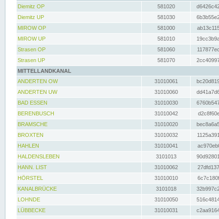
Diemitz OP
581020
d6426c42
Diemitz UP
581030
6b3b55e2
MIROW OP
581000
ab13c115
MIROW UP
581010
19cc3b9a
Strasen OP
581060
117877ec
Strasen UP
581070
2cc40997
MITTELLANDKANAL
ANDERTEN OW
31010061
bc20d819
ANDERTEN UW
31010060
dd41a7d6
BAD ESSEN
31010030
6760b547
BERENBUSCH
31010042
d2c8f60e
BRAMSCHE
31010020
bec8a6a5
BROXTEN
31010032
1125a391
HAHLEN
31010041
ac970eb0
HALDENSLEBEN
3101013
90d92801
HANN. LIST
31010062
27dfd137
HÖRSTEL
31010010
6c7c180f
KANALBRÜCKE
3101018
32b997c2
LOHNDE
31010050
516c4814
LÜBBECKE
31010031
c2aa9164