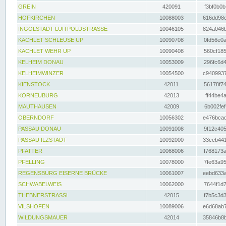
GREIN
420091
f3bf0b0b
HOFKIRCHEN
10088003
616dd98e
INGOLSTADT LUITPOLDSTRASSE
10046105
824a046b
KACHLET SCHLEUSE UP
10090708
0fd56e0a
KACHLET WEHR UP
10090408
560cf185
KELHEIM DONAU
10053009
296fc6d4
KELHEIMWINZER
10054500
c9409937
KIENSTOCK
42011
56178f74
KORNEUBURG
42013
ff44be4a
MAUTHAUSEN
42009
6b002fef
OBERNDORF
10056302
e476bcad
PASSAU DONAU
10091008
9f12c405
PASSAU ILZSTADT
10092000
33ceb441
PFATTER
10068006
f768173a
PFELLING
10078000
7fe63a95
REGENSBURG EISERNE BRÜCKE
10061007
eebd633a
SCHWABELWEIS
10062000
7644f1d7
THEBNERSTRASSL
42015
f7b5c3d3
VILSHOFEN
10089006
e6d68ab7
WILDUNGSMAUER
42014
35846b8b