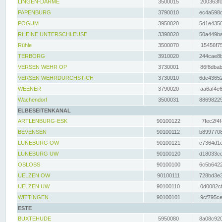
LINGEN-DARME
3500015
200363fc
PAPENBURG
3790010
ec4a598d
POGUM
3950020
5d1e4350
RHEINE UNTERSCHLEUSE
3390020
50a449ba
Rühle
3500070
15456f75
TERBORG
3910020
244cae8b
VERSEN WEHR OP
3730001
86f8dbab
VERSEN WEHRDURCHSTICH
3730010
6de43652
WEENER
3790020
aa6af4e6
Wachendorf
3500031
88698229
ELBESEITENKANAL
ARTLENBURG-ESK
90100122
7fec2f4f
BEVENSEN
90100112
b8997708
LÜNEBURG OW
90100121
c7364d1e
LÜNEBURG UW
90100120
d18033cd
OSLOSS
90100100
6c5b6422
UELZEN OW
90100111
728bd3e3
UELZEN UW
90100110
0d0082cf
WITTINGEN
90100101
9cf795ce
ESTE
BUXTEHUDE
5950080
8a08c920