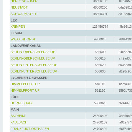
HERRENHAUSEN
48800108
8134af78
NEUSTADT
48800200
dda39817
SCHWARMSTEDT
48800301
8e16bd66
LEK
KRIMPEN
123456784
f5c96f13
LESUM
WASSERHORST
4930010
76844306
LANDWEHRKANAL
BERLIN-OBERSCHLEUSE OP
586600
24ce3282
BERLIN-OBERSCHLEUSE UP
586610
c42ad3df
BERLIN-UNTERSCHLEUSE OP
586620
503ad891
BERLIN-UNTERSCHLEUSE UP
586630
d198c901
LYCHENER GEWÄSSER
HIMMELPFORT OP
581110
bcdfa310
HIMMELPFORT UP
581120
9592d736
LÜHE
HORNEBURG
5960020
3244d787
MAIN
ASTHEIM
24300406
3de69bf8
FAULBACH
24700109
a919f57f
FRANKFURT OSTHAFEN
24700404
66ff3eb4