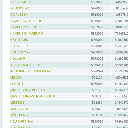
GEESTHACHT
5930060
44f7e955
GLÜCKSTADT
5970035
1f1bbed7
GORLEBEN
5910020
ac507f42
GRAUERORT REEDE
5970026
7398029b
HAMBURG ST. PAULI
5952050
d488c5cc
HAMBURG-HARBURG
5952025
706e5110
HETLINGEN
5970010
599c23b1
HITZACKER
5920010
a26e57c9
HOHNSTORF
5930040
d9289367
KOLLMAR
5970025
3ed90357
KRAUTSAND REEDE
5970031
8c20b4dc
KRÜCKAU-SPERRWERK AP
5970024
a653eb04
LENZEN
503120
c80a4f21
LÜHORT
5960010
8d18d129
MAGDEBURG-BUCKAU
502170
b8567c1e
MAGDEBURG-STROMBRÜCKE
502180
ccccb57f
MEISSEN
501080
24440872
MÜGGENDORF
503070
48f2661f
MÜHLBERG
501160
16b9b4e7
NEU DARCHAU
5930010
67d6e882
NIEGRIPP AP
502240
3adf88fd