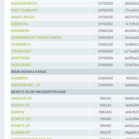
KLEINHEUBACH
24700200
355b02d2
KROTZENBURG
24700335
27eed51b
MAINFLINGEN
24700325
4627475d
OBERNAU
24700302
3c7cfb10
RAUNHEIM
24900108
db1684c1
SCHWEINFURT NEUER HAFEN
24300304
42ecae60
STEINBACH
24500100
1ed983c3
TRUNSTADT
24300202
a77aad00
WERTHEIM
24709089
0e065a22
WÜRZBURG
24300600
915d76e1
MAIN-DONAU-KANAL
BAMBERG
24300042
ff02f181
RIEDENBURG_UP
13409200
4a69e82e
MÜRITZ-ELDE-WASSERSTRASSE
BARKOW OP
596100
06d86c6b
BOBZIN OP
596120
faefa284
BUROW
5961601
a68cf527
DÖMITZ OP
596450
ec8188ee
DÖMITZ UP
596460
ad3a51da
ELDENA OP
596370
0fab94c7