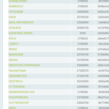
DÜSSELDORF
2750010
8f7e5f92
EMMERICH
2790020
9598e4cb
IFFEZHEIM
23500600
b02be240
KAUB
25700100
1d26e504
KEHL-KRONENHOF
23300900
23af9b02
KOBLENZ
25900700
4c7d796a
KONSTANZ-RHEIN
3329
e020e651
KÖLN
2730010
a6ee8177
LOBITH
2790050
efe13a3d
MAINZ
25100100
a37a9aa3
MANNHEIM
23700700
57090802
MAXAU
23700200
b6c6d5c8
NIERSTEIN-OPPENHEIM
23900600
d28e7ed1
Neuwied Stadt
27100370
dc407f1e
OBERWINTER
27100700
b45359df
OESTRICH
25100300
665be0fe
OTTENHEIM
23300800
787e5d63
PANNERDENSE KOP
2790060
3046493f
PHILIPPSBURG
23700500
88e972e1
PLITTERSDORF
23500700
6b774802
REES
2790010
2f025389