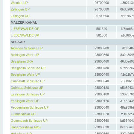
Wintrich UP
26700400
a392113c
Zeltingen OP
26700580
8b802863
Zeltingen UP
26700600
d867e7e9
MALZER KANAL
LIEBENWALDE OP
581540
3f8ceb6d
LIEBENWALDE UP
581550
a1cf60be
NECKAR
Aldingen Schleuse UP
23800280
dfdfb4ff
Beihingen Wehr UP
23800360
8a2e3048
Besigheim SKA
23800460
46d8ed02
Besigheim Schleuse UP
23800480
57db82c7
Besigheim Wehr UP
23800440
42c11b7a
Cannstatt Schleuse UP
23800240
7068d262
Deizisau Schleuse UP
23800120
c5b6243d
Esslingen Schleuse UP
23800180
130a3761
Esslingen Wehr OP
23800176
31c32a38
Feudenheim Schleuse UP
23800840
48a939b9
Gundelsheim UP
23800620
fc1072e4
Guttenbach Schleuse UP
23800660
bd36404b
Hassmersheim AMS
23800630
0e1b8ae0
Heidelberg UP
23800760
827b2685