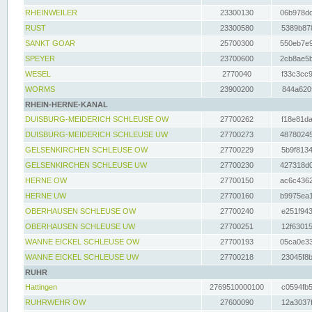
RHEINWEILER
23300130
06b978dd
RUST
23300580
5389b878
SANKT GOAR
25700300
550eb7e9
SPEYER
23700600
2cb8ae5b
WESEL
2770040
f33c3cc9
WORMS
23900200
844a620f
RHEIN-HERNE-KANAL
DUISBURG-MEIDERICH SCHLEUSE OW
27700262
f18e81da
DUISBURG-MEIDERICH SCHLEUSE UW
27700273
48780245
GELSENKIRCHEN SCHLEUSE OW
27700229
5b9f8134
GELSENKIRCHEN SCHLEUSE UW
27700230
427318d0
HERNE OW
27700150
ac6c4362
HERNE UW
27700160
b9975ea1
OBERHAUSEN SCHLEUSE OW
27700240
e251f943
OBERHAUSEN SCHLEUSE UW
27700251
12f63015
WANNE EICKEL SCHLEUSE OW
27700193
05ca0e33
WANNE EICKEL SCHLEUSE UW
27700218
23045f8b
RUHR
Hattingen
2769510000100
c0594fb5
RUHRWEHR OW
27600090
12a3037f