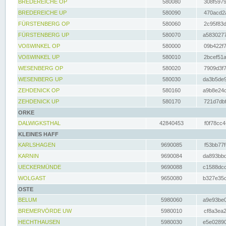
BREDEREICHE OP
580080
308f5979
BREDEREICHE UP
580090
470acd2a
FÜRSTENBERG OP
580060
2c95f83d
FÜRSTENBERG UP
580070
a5830277
VOßWINKEL OP
580000
09b422f7
VOßWINKEL UP
580010
2bcef51a
WESENBERG OP
580020
7909d3f7
WESENBERG UP
580030
da3b5de9
ZEHDENICK OP
580160
a9b8e24c
ZEHDENICK UP
580170
721d7dbf
ORKE
DALWIGKSTHAL
42840453
f0f78cc4
KLEINES HAFF
KARLSHAGEN
9690085
f53bb77f
KARNIN
9690084
da893bbd
UECKERMÜNDE
9690088
c1588dcc
WOLGAST
9650080
b327e35c
OSTE
BELUM
5980060
a9e93be0
BREMERVÖRDE UW
5980010
cf8a3ea2
HECHTHAUSEN
5980030
e5e02890