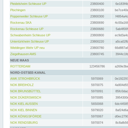
Pleidelsheim Schleuse UP
23800400
6e183f4b
Plochingen
23800100
be7ce40e
Poppenweiler Schleuse UP
23800300
f4854a4c
Rockenau SKA
23800690
4c00a166
Rockenau Schleuse UP
23800680
5ab4f00f
Schwabenheim Schleuse UP
23800800
ec9d3a4d
Untertürkheim Schleuse UP
23800220
a5ca02fb
Wieblingen Wehr UP neu
23800780
66d887a6
Ziegelhausen AMS
23800745
3944c1fd
NEUE MAAS
ROTTERDAM
123456786
a269e3be
NORD-OSTSEE-KANAL
AWK STROHBRÜCK
5970069
0e192297
NOK BREIHOLZ
5970075
4a904d59
NOK BRUNSBÜTTEL
5970091
85fc0dac
NOK DÜKERSWISCH
5970085
3954300d
NOK KIEL AUSSEN
5650068
6dc44585
NOK KIEL BINNEN
5979020
8af24d6a
NOK KÖNIGSFÖRDE
5970067
d0ec2790
NOK RENDSBURG
5970074
8c8afb56