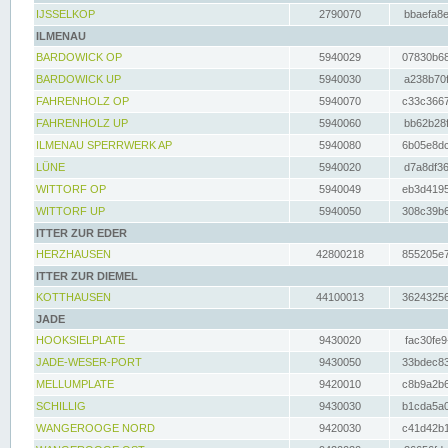
IJSSELKOP
2790070
bbaefa8e
ILMENAU
BARDOWICK OP
5940029
07830b68
BARDOWICK UP
5940030
a238b70f
FAHRENHOLZ OP
5940070
c33c3667
FAHRENHOLZ UP
5940060
bb62b28f
ILMENAU SPERRWERK AP
5940080
6b05e8dc
LÜNE
5940020
d7a8df36
WITTORF OP
5940049
eb3d4195
WITTORF UP
5940050
308c39b6
ITTER ZUR EDER
HERZHAUSEN
42800218
855205e7
ITTER ZUR DIEMEL
KOTTHAUSEN
44100013
36243256
JADE
HOOKSIELPLATE
9430020
fac30fe9
JADE-WESER-PORT
9430050
33bdec83
MELLUMPLATE
9420010
c8b9a2b6
SCHILLIG
9430030
b1cda5a0
WANGEROOGE NORD
9420030
c41d42b1