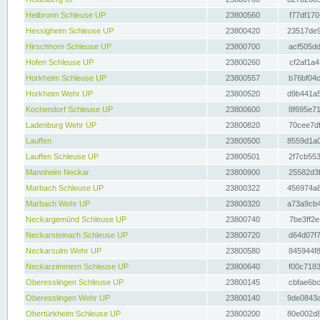
Heilbronn Schleuse UP
23800560
f77df170
Hessigheim Schleuse UP
23800420
23517de9
Hirschhorn Schleuse UP
23800700
acf505dd
Hofen Schleuse UP
23800260
cf2af1a4
Horkheim Schleuse UP
23800557
b76bf04c
Horkheim Wehr UP
23800520
d9b441a5
Kochendorf Schleuse UP
23800600
8f695e71
Ladenburg Wehr UP
23800820
70cee7df
Lauffen
23800500
8559d1a0
Lauffen Schleuse UP
23800501
2f7cb553
Mannheim Neckar
23800900
25582d3f
Marbach Schleuse UP
23800322
456974a8
Marbach Wehr UP
23800320
a73a9cb4
Neckargemünd Schleuse UP
23800740
7be3ff2e
Neckarsteinach Schleuse UP
23800720
d64d07f7
Neckarsulm Wehr UP
23800580
845944f8
Neckarzimmern Schleuse UP
23800640
f00c7183
Oberesslingen Schleuse UP
23800145
cbfae6bc
Oberesslingen Wehr UP
23800140
9de0843a
Obertürkheim Schleuse UP
23800200
80e002d8