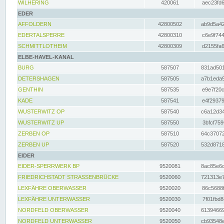
WILHERING
420061
aec23fd6
EDER
AFFOLDERN
42800502
ab9d5a42
EDERTALSPERRE
42800310
c6e9f744
SCHMITTLOTHEIM
42800309
d2155fa6
ELBE-HAVEL-KANAL
BURG
587507
831ad501
DETERSHAGEN
587505
a7b1eda9
GENTHIN
587535
e9e7f20c
KADE
587541
e4f29379
WUSTERWITZ OP
587540
c6a12d34
WUSTERWITZ UP
587550
3bfcf759
ZERBEN OP
587510
64c37072
ZERBEN UP
587520
532d8718
EIDER
EIDER-SPERRWERK BP
9520081
8ac85e6c
FRIEDRICHSTADT STRASSENBRÜCKE
9520060
721313e7
LEXFÄHRE OBERWASSER
9520020
86c5688f
LEXFÄHRE UNTERWASSER
9520030
7f01fbd8
NORDFELD OBERWASSER
9520040
61394669
NORDFELD UNTERWASSER
9520050
cb93548e