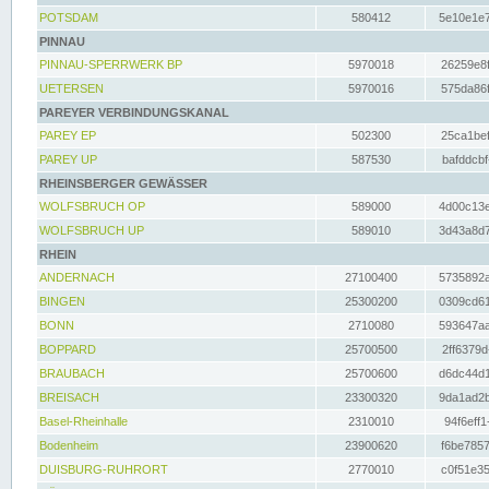
POTSDAM
580412
5e10e1e7
PINNAU
PINNAU-SPERRWERK BP
5970018
26259e8f
UETERSEN
5970016
575da86f
PAREYER VERBINDUNGSKANAL
PAREY EP
502300
25ca1bef
PAREY UP
587530
bafddcbf
RHEINSBERGER GEWÄSSER
WOLFSBRUCH OP
589000
4d00c13e
WOLFSBRUCH UP
589010
3d43a8d7
RHEIN
ANDERNACH
27100400
5735892a
BINGEN
25300200
0309cd61
BONN
2710080
593647aa
BOPPARD
25700500
2ff6379d
BRAUBACH
25700600
d6dc44d1
BREISACH
23300320
9da1ad2b
Basel-Rheinhalle
2310010
94f6eff1
Bodenheim
23900620
f6be7857
DUISBURG-RUHRORT
2770010
c0f51e35