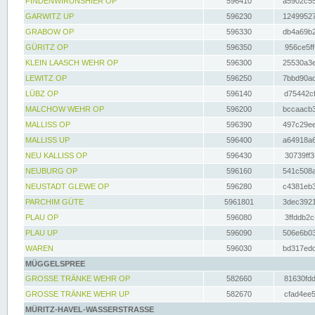
FINDENWIRUNSHIER OP
596410
a5902c55
GARWITZ UP
596230
12499527
GRABOW OP
596330
db4a69b2
GÜRITZ OP
596350
956ce5ff
KLEIN LAASCH WEHR OP
596300
25530a3e
LEWITZ OP
596250
7bbd90ad
LÜBZ OP
596140
d75442cf
MALCHOW WEHR OP
596200
bccaacb3
MALLISS OP
596390
497c29ee
MALLISS UP
596400
a64918a6
NEU KALLISS OP
596430
30739ff3
NEUBURG OP
596160
541c508a
NEUSTADT GLEWE OP
596280
c4381eb3
PARCHIM GÜTE
5961801
3dec3921
PLAU OP
596080
3ffddb2c
PLAU UP
596090
506e6b03
WAREN
596030
bd317edd
MÜGGELSPREE
GROSSE TRÄNKE WEHR OP
582660
81630fdd
GROSSE TRÄNKE WEHR UP
582670
cfad4ee5
MÜRITZ-HAVEL-WASSERSTRASSE