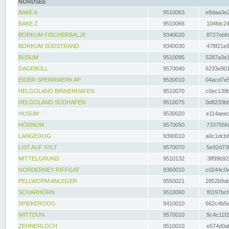
NORDSEE
BAKE A
9510063
e8daa3e2
BAKE Z
9510066
104fdc24
BORKUM FISCHERBALJE
9340020
8727ebfd
BORKUM SÜDSTRAND
9340030
478f21e9
BÜSUM
9510095
5287a3e1
DAGEBÜLL
9570040
6233e901
EIDER-SPERRWERK AP
9530010
04acd7e5
HELGOLAND BINNENHAFEN
9510070
c0ec139b
HELGOLAND SÜDHAFEN
9510075
0d8233b8
HUSUM
9530020
e114aeec
HÖRNUM
9570050
733755fd
LANGEOOG
9390010
a0c1dcb6
LIST AUF SYLT
9570070
5e92d73f
MITTELGRUND
9510132
3ff99b92
NORDERNEY RIFFGAT
9360010
c0244c0e
PELLWORM ANLEGER
9550021
2852b9ab
SCHARHÖRN
9510060
f0197bcf
SPIEKEROOG
9410010
662c4b5e
WITTDÜN
9570010
9c4c11f2
ZEHNERLOCH
9510010
e574d0af