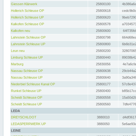
Giessen Klärwerk
25800100
4b386a6a
Hollerich Schleuse OP
25800618
cedc9b0c
Hollerich Schleuse UP
25800620
9beb7290
Kalkofen Schleuse OP
25800578
a7034573
Kalkofen neu
25800600
64f735fd
Lahnstein Schleuse OP
25800798
664d68ea
Lahnstein Schleuse UP
25800800
6b6b31e2
Leun neu
25800200
32807065
Limburg Schleuse UP
25800440
89038b42
Marburg
25830056
4e7a6cfa
Nassau Schleuse OP
25800638
29cb44a2
Nassau Schleuse UP
25800640
3a90a346
Niederbiel Schleuse Kanal OP
25800177
57c8e437
Runkel Schleuse UP
25800400
b85b17cc
Scheidt Schleuse OP
25800558
15a50d2b
Scheidt Schleuse UP
25800560
7dfe4776
LEDA
DREYSCHLOOT
3880010
d4df3617
LEDASPERRWERK UP
3880050
5e6ae93a
LEINE