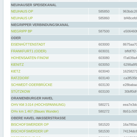
NEUHAUSER SPEISEKANAL
NEUHAUS OP
585850
963bdc26
NEUHAUS UP
585860
bf48cefd
NIEGRIPPER VERBINDUNGSKANAL
NIEGRIPP BP
587500
e506460f
ODER
EISENHÜTTENSTADT
603000
8675aa70
FRANKFURT1 (ODER)
603031
bffdf7f2
HOHENSAATEN-FINOW
603080
f7a639a4
KIENITZ
603050
6298a8f9
KIETZ
603040
16258271
RATZDORF
603140
ca3f535b
SCHWEDT-ODERBRÜCKE
603130
e28babaa
STÜTZKOW
603100
30bff0df
ORANIENBURGER HAVEL
OHV KM 3.014 (HOCHSPANNUNG)
580271
eea7e3dc
OHv km 1.467 (Blaues Wunder)
580272
8b51c505
OBERE HAVEL-WASSERSTRASSE
BISCHOFSWERDER OP
581520
16a780aa
BISCHOFSWERDER UP
581530
74134dc6