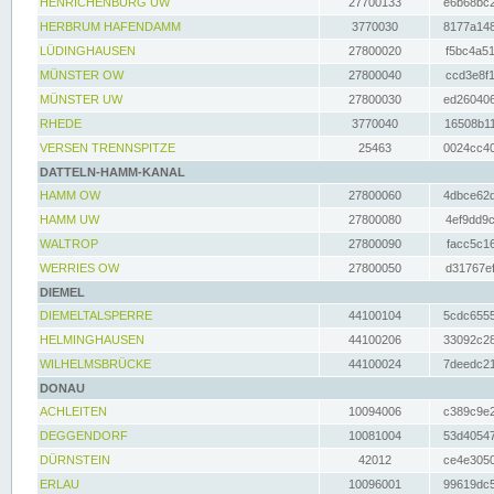
HENRICHENBURG UW
27700133
e6b68bc2
HERBRUM HAFENDAMM
3770030
8177a148
LÜDINGHAUSEN
27800020
f5bc4a51
MÜNSTER OW
27800040
ccd3e8f1
MÜNSTER UW
27800030
ed260406
RHEDE
3770040
16508b11
VERSEN TRENNSPITZE
25463
0024cc40
DATTELN-HAMM-KANAL
HAMM OW
27800060
4dbce62d
HAMM UW
27800080
4ef9dd9c
WALTROP
27800090
facc5c16
WERRIES OW
27800050
d31767ef
DIEMEL
DIEMELTALSPERRE
44100104
5cdc6555
HELMINGHAUSEN
44100206
33092c28
WILHELMSBRÜCKE
44100024
7deedc21
DONAU
ACHLEITEN
10094006
c389c9e2
DEGGENDORF
10081004
53d40547
DÜRNSTEIN
42012
ce4e3050
ERLAU
10096001
99619dc5