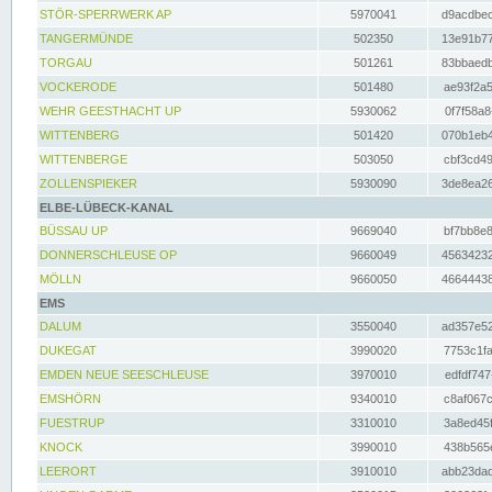
STÖR-SPERRWERK AP
5970041
d9acdbec
TANGERMÜNDE
502350
13e91b77
TORGAU
501261
83bbaedb
VOCKERODE
501480
ae93f2a5
WEHR GEESTHACHT UP
5930062
0f7f58a8
WITTENBERG
501420
070b1eb4
WITTENBERGE
503050
cbf3cd49
ZOLLENSPIEKER
5930090
3de8ea26
ELBE-LÜBECK-KANAL
BÜSSAU UP
9669040
bf7bb8e8
DONNERSCHLEUSE OP
9660049
45634232
MÖLLN
9660050
46644438
EMS
DALUM
3550040
ad357e52
DUKEGAT
3990020
7753c1fa
EMDEN NEUE SEESCHLEUSE
3970010
edfdf747
EMSHÖRN
9340010
c8af067c
FUESTRUP
3310010
3a8ed45f
KNOCK
3990010
438b565e
LEERORT
3910010
abb23dad