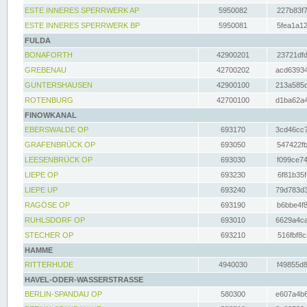
ESTE INNERES SPERRWERK AP
5950082
227b83f7
ESTE INNERES SPERRWERK BP
5950081
5fea1a12
FULDA
BONAFORTH
42900201
23721dfd
GREBENAU
42700202
acd63934
GUNTERSHAUSEN
42900100
213a585d
ROTENBURG
42700100
d1ba62a4
FINOWKANAL
EBERSWALDE OP
693170
3cd46cc7
GRAFENBRÜCK OP
693050
547422fb
LEESENBRÜCK OP
693030
f099ce74
LIEPE OP
693230
6f81b35f
LIEPE UP
693240
79d783d3
RAGÖSE OP
693190
b6bbe4f8
RUHLSDORF OP
693010
6629a4ca
STECHER OP
693210
516fbf8c
HAMME
RITTERHUDE
4940030
f49855d8
HAVEL-ODER-WASSERSTRASSE
BERLIN-SPANDAU OP
580300
e607a4b6