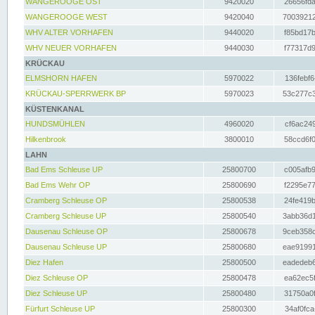
WANGEROOGE OST
9420020
26656fda
WANGEROOGE WEST
9420040
70039212
WHV ALTER VORHAFEN
9440020
f85bd17b
WHV NEUER VORHAFEN
9440030
f77317d9
KRÜCKAU
ELMSHORN HAFEN
5970022
136febf6
KRÜCKAU-SPERRWERK BP
5970023
53c277c3
KÜSTENKANAL
HUNDSMÜHLEN
4960020
cf6ac249
Hilkenbrook
3800010
58ccd6f0
LAHN
Bad Ems Schleuse UP
25800700
c005afb9
Bad Ems Wehr OP
25800690
f2295e77
Cramberg Schleuse OP
25800538
24fe419b
Cramberg Schleuse UP
25800540
3abb36d1
Dausenau Schleuse OP
25800678
9ceb358c
Dausenau Schleuse UP
25800680
eae91991
Diez Hafen
25800500
eadedeb6
Diez Schleuse OP
25800478
ea62ec5f
Diez Schleuse UP
25800480
31750a0f
Fürfurt Schleuse UP
25800300
34af0fca