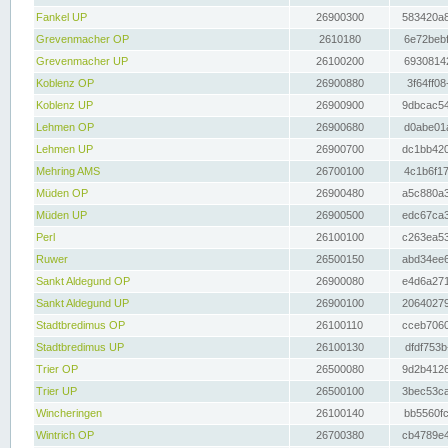
Fankel UP
26900300
583420a8
Grevenmacher OP
2610180
6e72bebf
Grevenmacher UP
26100200
69308142
Koblenz OP
26900880
3f64ff08
Koblenz UP
26900900
9dbcac54
Lehmen OP
26900680
d0abe01a
Lehmen UP
26900700
dc1bb420
Mehring AMS
26700100
4c1b6f17
Müden OP
26900480
a5c880a3
Müden UP
26900500
edc67ca3
Perl
26100100
c263ea53
Ruwer
26500150
abd34ee6
Sankt Aldegund OP
26900080
e4d6a271
Sankt Aldegund UP
26900100
20640279
Stadtbredimus OP
26100110
cceb7060
Stadtbredimus UP
26100130
dfdf753b
Trier OP
26500080
9d2b4126
Trier UP
26500100
3bec53ca
Wincheringen
26100140
bb5560fc
Wintrich OP
26700380
cb4789e4