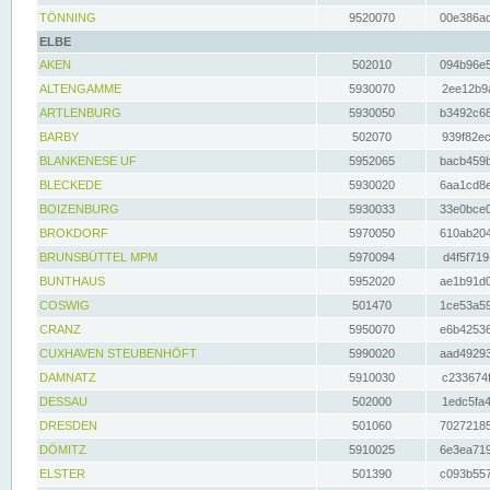
TÖNNING
9520070
00e386ac
ELBE
AKEN
502010
094b96e5
ALTENGAMME
5930070
2ee12b9a
ARTLENBURG
5930050
b3492c68
BARBY
502070
939f82ec
BLANKENESE UF
5952065
bacb459b
BLECKEDE
5930020
6aa1cd8e
BOIZENBURG
5930033
33e0bce0
BROKDORF
5970050
610ab204
BRUNSBÜTTEL MPM
5970094
d4f5f719
BUNTHAUS
5952020
ae1b91d0
COSWIG
501470
1ce53a59
CRANZ
5950070
e6b42536
CUXHAVEN STEUBENHÖFT
5990020
aad49293
DAMNATZ
5910030
c233674f
DESSAU
502000
1edc5fa4
DRESDEN
501060
70272185
DÖMITZ
5910025
6e3ea719
ELSTER
501390
c093b557