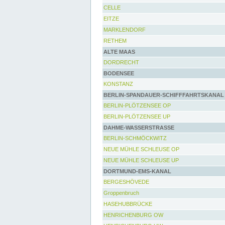
CELLE
EITZE
MARKLENDORF
RETHEM
ALTE MAAS
DORDRECHT
BODENSEE
KONSTANZ
BERLIN-SPANDAUER-SCHIFFFAHRTSKANAL
BERLIN-PLÖTZENSEE OP
BERLIN-PLÖTZENSEE UP
DAHME-WASSERSTRASSE
BERLIN-SCHMÖCKWITZ
NEUE MÜHLE SCHLEUSE OP
NEUE MÜHLE SCHLEUSE UP
DORTMUND-EMS-KANAL
BERGESHÖVEDE
Groppenbruch
HASEHUBBRÜCKE
HENRICHENBURG OW