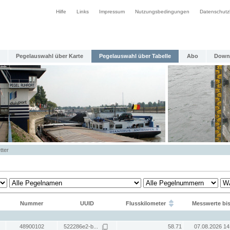
Hilfe
Links
Impressum
Nutzungsbedingungen
Datenschutz
Pegelauswahl über Karte
Pegelauswahl über Tabelle
Abo
Down
tter
Nummer
UUID
Flusskilometer
Messwerte bi
48900102
522286e2-b...
58.71
07.08.2026 14