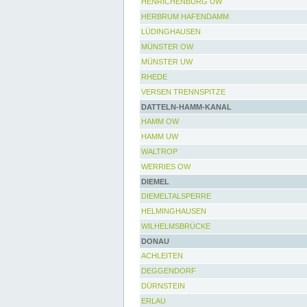
HENRICHENBURG UW
HERBRUM HAFENDAMM
LÜDINGHAUSEN
MÜNSTER OW
MÜNSTER UW
RHEDE
VERSEN TRENNSPITZE
DATTELN-HAMM-KANAL
HAMM OW
HAMM UW
WALTROP
WERRIES OW
DIEMEL
DIEMELTALSPERRE
HELMINGHAUSEN
WILHELMSBRÜCKE
DONAU
ACHLEITEN
DEGGENDORF
DÜRNSTEIN
ERLAU