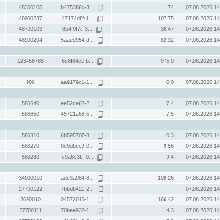
48300105
b475386c-3...
1.74
07.08.2026 14
48900237
47174d8f-1...
107.75
07.08.2026 14
48700103
8b4f9f7c-3...
38.47
07.08.2026 14
48900204
5aaed954-d...
82.32
07.08.2026 14
123456785
6c6f84c2-b...
975.0
07.08.2026 14
906
aa9179c1-1...
0.0
07.08.2026 14
586640
ee52ce62-2...
7.4
07.08.2026 14
586650
45721a68-5...
7.5
07.08.2026 14
586810
6b595707-8...
0.3
07.08.2026 14
586270
0e0dbcc9-0...
9.56
07.08.2026 14
586280
c9a6c3bf-0...
9.4
07.08.2026 14
34000010
ade3a084-8...
108.26
07.08.2026 14
27700122
7bbdb421-2...
07.08.2026 14
3690010
04572010-1...
166.42
07.08.2026 14
27700111
70bee932-1...
14.3
07.08.2026 14