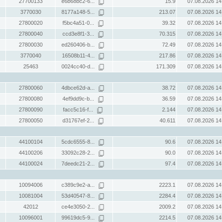
27700133
e6b68bc2-6...
15.9
07.08.2026 14
3770030
8177a148-5...
213.07
07.08.2026 14
27800020
f5bc4a51-0...
39.32
07.08.2026 14
27800040
ccd3e8f1-3...
70.315
07.08.2026 14
27800030
ed260406-b...
72.49
07.08.2026 14
3770040
16508b11-4...
217.86
07.08.2026 14
25463
0024cc40-d...
171.309
07.08.2026 14
27800060
4dbce62d-a...
38.72
07.08.2026 14
27800080
4ef9dd9c-b...
36.59
07.08.2026 14
27800090
facc5c16-f...
2.144
07.08.2026 14
27800050
d31767ef-2...
40.611
07.08.2026 14
44100104
5cdc6555-8...
90.6
07.08.2026 14
44100206
33092c28-2...
90.0
07.08.2026 14
44100024
7deedc21-2...
97.4
07.08.2026 14
10094006
c389c9e2-a...
2223.1
07.08.2026 14
10081004
53d40547-8...
2284.4
07.08.2026 14
42012
ce4e3050-2...
2009.2
07.08.2026 14
10096001
99619dc5-9...
2214.5
07.08.2026 14