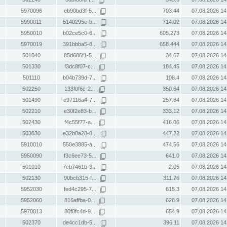
5970096
eb90bd3f-5...
703.44
07.08.2026 14
5990011
5140295e-b...
714.02
07.08.2026 14
5950010
b02ce5c0-6...
605.273
07.08.2026 14
5970019
391bbba5-8...
658.444
07.08.2026 14
501040
85d686f1-5...
34.67
07.08.2026 14
501330
f3dc8f07-c...
184.45
07.08.2026 14
501110
b04b739d-7...
108.4
07.08.2026 14
502250
133f0f6c-2...
350.64
07.08.2026 14
501490
e97116a4-7...
257.84
07.08.2026 14
502210
e30f2e83-b...
333.12
07.08.2026 14
502430
f4c55f77-a...
416.06
07.08.2026 14
503030
e32b0a28-8...
447.22
07.08.2026 14
5910010
550e3885-a...
474.56
07.08.2026 14
5950090
f3c6ee73-5...
641.0
07.08.2026 14
501010
7cb7461b-3...
2.05
07.08.2026 14
502130
90bcb315-f...
311.76
07.08.2026 14
5952030
fed4c295-7...
615.3
07.08.2026 14
5952060
816affba-0...
628.9
07.08.2026 14
5970013
80f0fc4d-9...
654.9
07.08.2026 14
502370
de4cc1db-5...
396.11
07.08.2026 14