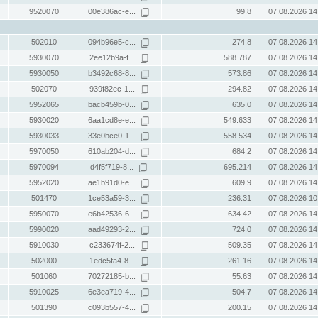
9520070
00e386ac-e...
99.8
07.08.2026 14
502010
094b96e5-c...
274.8
07.08.2026 14
5930070
2ee12b9a-f...
588.787
07.08.2026 14
5930050
b3492c68-8...
573.86
07.08.2026 14
502070
939f82ec-1...
294.82
07.08.2026 14
5952065
bacb459b-0...
635.0
07.08.2026 14
5930020
6aa1cd8e-e...
549.633
07.08.2026 14
5930033
33e0bce0-1...
558.534
07.08.2026 14
5970050
610ab204-d...
684.2
07.08.2026 14
5970094
d4f5f719-8...
695.214
07.08.2026 14
5952020
ae1b91d0-e...
609.9
07.08.2026 14
501470
1ce53a59-3...
236.31
07.08.2026 10
5950070
e6b42536-6...
634.42
07.08.2026 14
5990020
aad49293-2...
724.0
07.08.2026 14
5910030
c233674f-2...
509.35
07.08.2026 14
502000
1edc5fa4-8...
261.16
07.08.2026 14
501060
70272185-b...
55.63
07.08.2026 14
5910025
6e3ea719-4...
504.7
07.08.2026 14
501390
c093b557-4...
200.15
07.08.2026 14