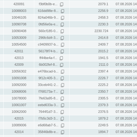
420091
f3bf0b0b-e...
2079.1
07.08.2026 14
10088003
616dd98e-8...
2256.9
07.08.2026 14
10046105
824a046b-9...
2458.3
07.08.2026 14
10090708
0fd56e0a-e...
2230.3
07.08.2026 14
10090408
560cf185-0...
2230.724
07.08.2026 14
10053009
296fc6d4-3...
2414.8
07.08.2026 14
10054500
c9409937-b...
2409.7
07.08.2026 14
42011
56178f74-b...
2015.2
07.08.2026 14
42013
ff44be4a-f...
1941.5
07.08.2026 14
42009
6b002fef-8...
2111.0
07.08.2026 14
10056302
e476bcad-b...
2397.4
07.08.2026 14
10091008
9f12c405-3...
2226.7
07.08.2026 14
10092000
33ceb441-2...
2225.2
07.08.2026 14
10068006
f768173a-7...
2350.7
07.08.2026 14
10078000
7fe63a95-8...
2305.5
07.08.2026 14
10061007
eebd633a-3...
2379.3
07.08.2026 14
10062000
7644f1d7-3...
2376.5
07.08.2026 14
42015
f7b5c3d3-3...
1879.2
07.08.2026 14
10089006
e6d68ab7-5...
2249.5
07.08.2026 14
42014
35846b8b-e...
1894.7
07.08.2026 14