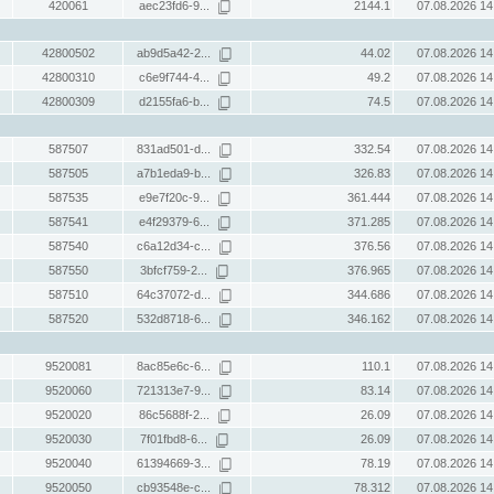
420061
aec23fd6-9...
2144.1
07.08.2026 14
42800502
ab9d5a42-2...
44.02
07.08.2026 14
42800310
c6e9f744-4...
49.2
07.08.2026 14
42800309
d2155fa6-b...
74.5
07.08.2026 14
587507
831ad501-d...
332.54
07.08.2026 14
587505
a7b1eda9-b...
326.83
07.08.2026 14
587535
e9e7f20c-9...
361.444
07.08.2026 14
587541
e4f29379-6...
371.285
07.08.2026 14
587540
c6a12d34-c...
376.56
07.08.2026 14
587550
3bfcf759-2...
376.965
07.08.2026 14
587510
64c37072-d...
344.686
07.08.2026 14
587520
532d8718-6...
346.162
07.08.2026 14
9520081
8ac85e6c-6...
110.1
07.08.2026 14
9520060
721313e7-9...
83.14
07.08.2026 14
9520020
86c5688f-2...
26.09
07.08.2026 14
9520030
7f01fbd8-6...
26.09
07.08.2026 14
9520040
61394669-3...
78.19
07.08.2026 14
9520050
cb93548e-c...
78.312
07.08.2026 14