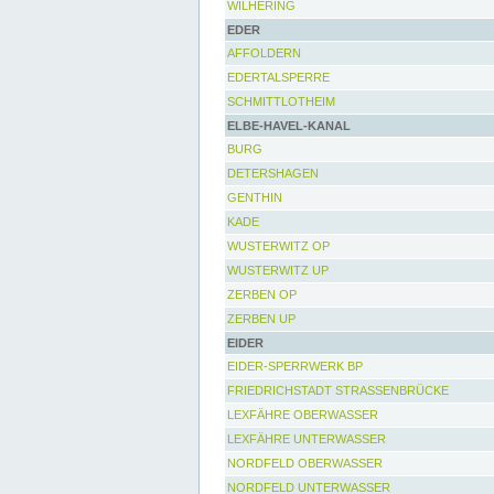
WILHERING
EDER
AFFOLDERN
EDERTALSPERRE
SCHMITTLOTHEIM
ELBE-HAVEL-KANAL
BURG
DETERSHAGEN
GENTHIN
KADE
WUSTERWITZ OP
WUSTERWITZ UP
ZERBEN OP
ZERBEN UP
EIDER
EIDER-SPERRWERK BP
FRIEDRICHSTADT STRASSENBRÜCKE
LEXFÄHRE OBERWASSER
LEXFÄHRE UNTERWASSER
NORDFELD OBERWASSER
NORDFELD UNTERWASSER