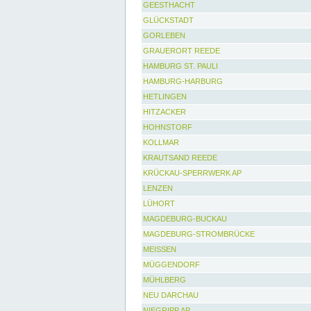
GEESTHACHT
GLÜCKSTADT
GORLEBEN
GRAUERORT REEDE
HAMBURG ST. PAULI
HAMBURG-HARBURG
HETLINGEN
HITZACKER
HOHNSTORF
KOLLMAR
KRAUTSAND REEDE
KRÜCKAU-SPERRWERK AP
LENZEN
LÜHORT
MAGDEBURG-BUCKAU
MAGDEBURG-STROMBRÜCKE
MEISSEN
MÜGGENDORF
MÜHLBERG
NEU DARCHAU
NIEGRIPP AP