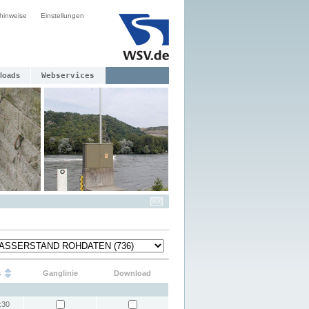
hinweise
Einstellungen
loads
Webservices
s
Ganglinie
Download
:30