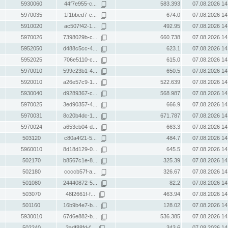
5930060
44f7e955-c...
583.393
07.08.2026 14
5970035
1f1bbed7-c...
674.0
07.08.2026 14
5910020
ac507f42-1...
492.95
07.08.2026 14
5970026
7398029b-c...
660.738
07.08.2026 14
5952050
d488c5cc-4...
623.1
07.08.2026 14
5952025
706e5110-c...
615.0
07.08.2026 14
5970010
599c23b1-4...
650.5
07.08.2026 14
5920010
a26e57c9-1...
522.639
07.08.2026 14
5930040
d9289367-c...
568.987
07.08.2026 14
5970025
3ed90357-4...
666.9
07.08.2026 14
5970031
8c20b4dc-1...
671.787
07.08.2026 14
5970024
a653eb04-d...
663.3
07.08.2026 14
503120
c80a4f21-5...
484.7
07.08.2026 14
5960010
8d18d129-0...
645.5
07.08.2026 14
502170
b8567c1e-8...
325.39
07.08.2026 14
502180
ccccb57f-a...
326.67
07.08.2026 14
501080
24440872-5...
82.2
07.08.2026 14
503070
48f2661f-f...
463.94
07.08.2026 14
501160
16b9b4e7-b...
128.02
07.08.2026 14
5930010
67d6e882-b...
536.385
07.08.2026 14
502240
3adf88fd-f...
343.6
07.08.2026 14