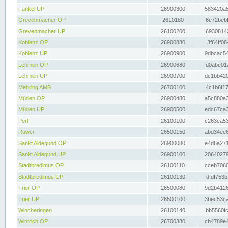
Fankel UP
26900300
583420a8
Grevenmacher OP
2610180
6e72bebf
Grevenmacher UP
26100200
69308142
Koblenz OP
26900880
3f64ff08
Koblenz UP
26900900
9dbcac54
Lehmen OP
26900680
d0abe01a
Lehmen UP
26900700
dc1bb420
Mehring AMS
26700100
4c1b6f17
Müden OP
26900480
a5c880a3
Müden UP
26900500
edc67ca3
Perl
26100100
c263ea53
Ruwer
26500150
abd34ee6
Sankt Aldegund OP
26900080
e4d6a271
Sankt Aldegund UP
26900100
20640279
Stadtbredimus OP
26100110
cceb7060
Stadtbredimus UP
26100130
dfdf753b
Trier OP
26500080
9d2b4126
Trier UP
26500100
3bec53ca
Wincheringen
26100140
bb5560fc
Wintrich OP
26700380
cb4789e4