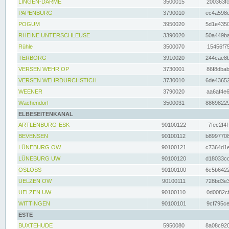
LINGEN-DARME
3500015
200363fc
PAPENBURG
3790010
ec4a598d
POGUM
3950020
5d1e4350
RHEINE UNTERSCHLEUSE
3390020
50a449ba
Rühle
3500070
15456f75
TERBORG
3910020
244cae8b
VERSEN WEHR OP
3730001
86f8dbab
VERSEN WEHRDURCHSTICH
3730010
6de43652
WEENER
3790020
aa6af4e6
Wachendorf
3500031
88698229
ELBESEITENKANAL
ARTLENBURG-ESK
90100122
7fec2f4f
BEVENSEN
90100112
b8997708
LÜNEBURG OW
90100121
c7364d1e
LÜNEBURG UW
90100120
d18033cd
OSLOSS
90100100
6c5b6422
UELZEN OW
90100111
728bd3e3
UELZEN UW
90100110
0d0082cf
WITTINGEN
90100101
9cf795ce
ESTE
BUXTEHUDE
5950080
8a08c920