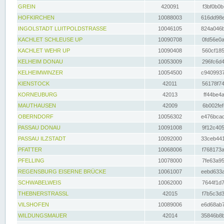
GREIN
420091
f3bf0b0b
HOFKIRCHEN
10088003
616dd98e
INGOLSTADT LUITPOLDSTRASSE
10046105
824a046b
KACHLET SCHLEUSE UP
10090708
0fd56e0a
KACHLET WEHR UP
10090408
560cf185
KELHEIM DONAU
10053009
296fc6d4
KELHEIMWINZER
10054500
c9409937
KIENSTOCK
42011
56178f74
KORNEUBURG
42013
ff44be4a
MAUTHAUSEN
42009
6b002fef
OBERNDORF
10056302
e476bcad
PASSAU DONAU
10091008
9f12c405
PASSAU ILZSTADT
10092000
33ceb441
PFATTER
10068006
f768173a
PFELLING
10078000
7fe63a95
REGENSBURG EISERNE BRÜCKE
10061007
eebd633a
SCHWABELWEIS
10062000
7644f1d7
THEBNERSTRASSL
42015
f7b5c3d3
VILSHOFEN
10089006
e6d68ab7
WILDUNGSMAUER
42014
35846b8b