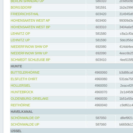
BERLIN-SPANDAU UP
580310
2c68509c
BORGSDORF
581591
1b2e2996
FRIEDRICHSTHAL
603420
314945d6
HOHENSAATEN WEST AP
603400
99309d3e
HOHENSAATEN WEST BP
603310
3404a6e5
LEHNITZ OP
581580
c8a1cf0a
LEHNITZ UP
581590
5bb1f56d
NIEDERFINOW SHW OP
692080
414dd4ee
NIEDERFINOW SHW UP
692090
4eec6b25
SCHWEDT SCHLEUSE BP
603410
4ee515f9
HUNTE
BUTTELERHÖRNE
4960060
b3d88ca6
ELSFLETH OHRT
4960080
531da758
HOLLERSIEL
4960050
2eacef2f
HUNTEBRÜCK
4960070
2e1d458b
OLDENBURG-DRIELAKE
4960030
1b51e55e
REITHÖRNE
4960040
c9df61c4
HAVELKANAL
SCHÖNWALDE OP
587050
d8ef9f21
SCHÖNWALDE UP
587060
b6650b13
IJSSEL