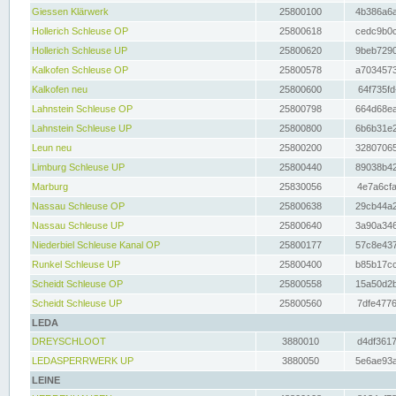
Giessen Klärwerk
25800100
4b386a6a
Hollerich Schleuse OP
25800618
cedc9b0c
Hollerich Schleuse UP
25800620
9beb7290
Kalkofen Schleuse OP
25800578
a7034573
Kalkofen neu
25800600
64f735fd
Lahnstein Schleuse OP
25800798
664d68ea
Lahnstein Schleuse UP
25800800
6b6b31e2
Leun neu
25800200
32807065
Limburg Schleuse UP
25800440
89038b42
Marburg
25830056
4e7a6cfa
Nassau Schleuse OP
25800638
29cb44a2
Nassau Schleuse UP
25800640
3a90a346
Niederbiel Schleuse Kanal OP
25800177
57c8e437
Runkel Schleuse UP
25800400
b85b17cc
Scheidt Schleuse OP
25800558
15a50d2b
Scheidt Schleuse UP
25800560
7dfe4776
LEDA
DREYSCHLOOT
3880010
d4df3617
LEDASPERRWERK UP
3880050
5e6ae93a
LEINE