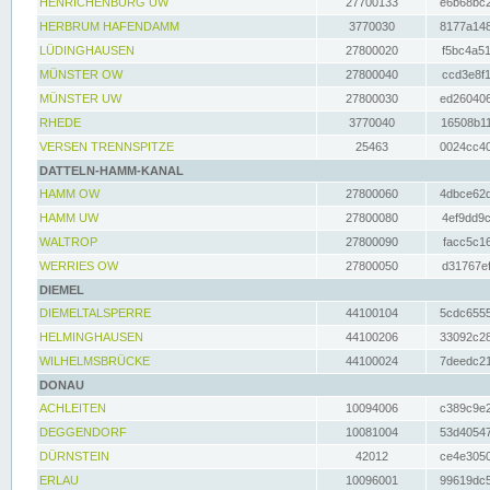
HENRICHENBURG UW
27700133
e6b68bc2
HERBRUM HAFENDAMM
3770030
8177a148
LÜDINGHAUSEN
27800020
f5bc4a51
MÜNSTER OW
27800040
ccd3e8f1
MÜNSTER UW
27800030
ed260406
RHEDE
3770040
16508b11
VERSEN TRENNSPITZE
25463
0024cc40
DATTELN-HAMM-KANAL
HAMM OW
27800060
4dbce62d
HAMM UW
27800080
4ef9dd9c
WALTROP
27800090
facc5c16
WERRIES OW
27800050
d31767ef
DIEMEL
DIEMELTALSPERRE
44100104
5cdc6555
HELMINGHAUSEN
44100206
33092c28
WILHELMSBRÜCKE
44100024
7deedc21
DONAU
ACHLEITEN
10094006
c389c9e2
DEGGENDORF
10081004
53d40547
DÜRNSTEIN
42012
ce4e3050
ERLAU
10096001
99619dc5