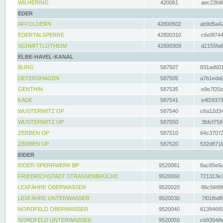
WILHERING
420061
aec23fd6
EDER
AFFOLDERN
42800502
ab9d5a42
EDERTALSPERRE
42800310
c6e9f744
SCHMITTLOTHEIM
42800309
d2155fa6
ELBE-HAVEL-KANAL
BURG
587507
831ad501
DETERSHAGEN
587505
a7b1eda9
GENTHIN
587535
e9e7f20c
KADE
587541
e4f29379
WUSTERWITZ OP
587540
c6a12d34
WUSTERWITZ UP
587550
3bfcf759
ZERBEN OP
587510
64c37072
ZERBEN UP
587520
532d8718
EIDER
EIDER-SPERRWERK BP
9520081
8ac85e6c
FRIEDRICHSTADT STRASSENBRÜCKE
9520060
721313e7
LEXFÄHRE OBERWASSER
9520020
86c5688f
LEXFÄHRE UNTERWASSER
9520030
7f01fbd8
NORDFELD OBERWASSER
9520040
61394669
NORDFELD UNTERWASSER
9520050
cb93548e