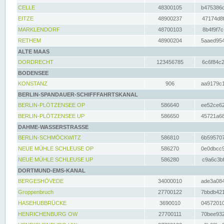
CELLE
48300105
b475386c
EITZE
48900237
47174d8f
MARKLENDORF
48700103
8b4f9f7c
RETHEM
48900204
5aaed954
ALTE MAAS
DORDRECHT
123456785
6c6f84c2
BODENSEE
KONSTANZ
906
aa9179c1
BERLIN-SPANDAUER-SCHIFFFAHRTSKANAL
BERLIN-PLÖTZENSEE OP
586640
ee52ce62
BERLIN-PLÖTZENSEE UP
586650
45721a68
DAHME-WASSERSTRASSE
BERLIN-SCHMÖCKWITZ
586810
6b595707
NEUE MÜHLE SCHLEUSE OP
586270
0e0dbcc9
NEUE MÜHLE SCHLEUSE UP
586280
c9a6c3bf
DORTMUND-EMS-KANAL
BERGESHÖVEDE
34000010
ade3a084
Groppenbruch
27700122
7bbdb421
HASEHUBBRÜCKE
3690010
04572010
HENRICHENBURG OW
27700111
70bee932