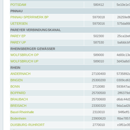
POTSDAM
580412
5e10e1e7
PINNAU
PINNAU-SPERRWERK BP
5970018
26259e8f
UETERSEN
5970016
575da86f
PAREYER VERBINDUNGSKANAL
PAREY EP
502300
25ca1bef
PAREY UP
587530
bafddcbf
RHEINSBERGER GEWÄSSER
WOLFSBRUCH OP
589000
4d00c13e
WOLFSBRUCH UP
589010
3d43a8d7
RHEIN
ANDERNACH
27100400
5735892a
BINGEN
25300200
0309cd61
BONN
2710080
593647aa
BOPPARD
25700500
2ff6379d
BRAUBACH
25700600
d6dc44d1
BREISACH
23300320
9da1ad2b
Basel-Rheinhalle
2310010
94f6eff1
Bodenheim
23900620
f6be7857
DUISBURG-RUHRORT
2770010
c0f51e35