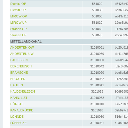
Diemitz OP
581020
d6426c42
Diemitz UP
581030
6b3b55e2
MIROW OP
581000
ab13c115
MIROW UP
581010
19cc3b9a
Strasen OP
581060
117877ec
Strasen UP
581070
2cc40997
MITTELLANDKANAL
ANDERTEN OW
31010061
bc20d819
ANDERTEN UW
31010060
dd41a7d6
BAD ESSEN
31010030
6760b547
BERENBUSCH
31010042
d2c8f60e
BRAMSCHE
31010020
bec8a6a5
BROXTEN
31010032
1125a391
HAHLEN
31010041
ac970eb0
HALDENSLEBEN
3101013
90d92801
HANN. LIST
31010062
27dfd137
HÖRSTEL
31010010
6c7c180f
KANALBRÜCKE
3101018
32b997c2
LOHNDE
31010050
516c4814
LÜBBECKE
31010031
c2aa9164