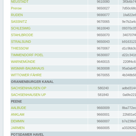
NEUSTADT
9610080
3f0b6b74
Prerow
9650027
7d50c68c
RUDEN
9690077
1fa822e6
SASSNITZ
9670065
9e7b2a4d
SCHLESWIG
9610040
09370c05
STAHLBRODE
9650070
340707f4
STRALSUND
9650043
b9163121
THIESSOW
9670067
d1c9bb3c
TIMMENDORF POEL
9630007
d22c341b
WARNEMÜNDE
9640015
220ff4c6
WISMAR-BAUMHAUS
9630008
95a0ab45
WITTOWER FÄHRE
9670055
4b348b56
ORANIENBURGER KANAL
SACHSENHAUSEN OP
580240
adbd3144
SACHSENHAUSEN UP
581840
0a6fe221
PEENE
AALBUDE
9660009
8ba772ed
ANKLAM
9660001
22fd01e0
DEMMIN
9660007
b7e238e8
JARMEN
9660005
a3328262
POTSDAMER HAVEL