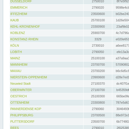
DÜSSELDORF
2750010
8f7e5f92
EMMERICH
2790020
9598e4cb
IFFEZHEIM
23500600
b02be240
KAUB
25700100
1d26e504
KEHL-KRONENHOF
23300900
23af9b02
KOBLENZ
25900700
4c7d796a
KONSTANZ-RHEIN
3329
e020e651
KÖLN
2730010
a6ee8177
LOBITH
2790050
efe13a3d
MAINZ
25100100
a37a9aa3
MANNHEIM
23700700
57090802
MAXAU
23700200
b6c6d5c8
NIERSTEIN-OPPENHEIM
23900600
d28e7ed1
Neuwied Stadt
27100370
dc407f1e
OBERWINTER
27100700
b45359df
OESTRICH
25100300
665be0fe
OTTENHEIM
23300800
787e5d63
PANNERDENSE KOP
2790060
3046493f
PHILIPPSBURG
23700500
88e972e1
PLITTERSDORF
23500700
6b774802
REES
2790010
2f025389