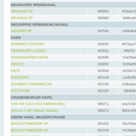
NEUHAUSER SPEISEKANAL
NEUHAUS OP
585850
963bdc26
NEUHAUS UP
585860
bf48cefd
NIEGRIPPER VERBINDUNGSKANAL
NIEGRIPP BP
587500
e506460f
ODER
EISENHÜTTENSTADT
603000
8675aa70
FRANKFURT1 (ODER)
603031
bffdf7f2
HOHENSAATEN-FINOW
603080
f7a639a4
KIENITZ
603050
6298a8f9
KIETZ
603040
16258271
RATZDORF
603140
ca3f535b
SCHWEDT-ODERBRÜCKE
603130
e28babaa
STÜTZKOW
603100
30bff0df
ORANIENBURGER HAVEL
OHV KM 3.014 (HOCHSPANNUNG)
580271
eea7e3dc
OHv km 1.467 (Blaues Wunder)
580272
8b51c505
OBERE HAVEL-WASSERSTRASSE
BISCHOFSWERDER OP
581520
16a780aa
BISCHOFSWERDER UP
581530
74134dc6