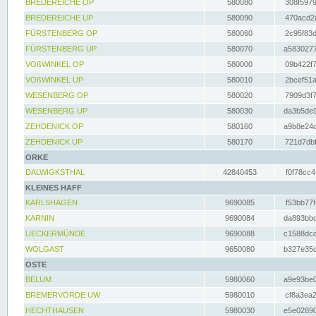
BREDEREICHE OP
580080
308f5979
BREDEREICHE UP
580090
470acd2a
FÜRSTENBERG OP
580060
2c95f83d
FÜRSTENBERG UP
580070
a5830277
VOßWINKEL OP
580000
09b422f7
VOßWINKEL UP
580010
2bcef51a
WESENBERG OP
580020
7909d3f7
WESENBERG UP
580030
da3b5de9
ZEHDENICK OP
580160
a9b8e24c
ZEHDENICK UP
580170
721d7dbf
ORKE
DALWIGKSTHAL
42840453
f0f78cc4
KLEINES HAFF
KARLSHAGEN
9690085
f53bb77f
KARNIN
9690084
da893bbd
UECKERMÜNDE
9690088
c1588dcc
WOLGAST
9650080
b327e35c
OSTE
BELUM
5980060
a9e93be0
BREMERVÖRDE UW
5980010
cf8a3ea2
HECHTHAUSEN
5980030
e5e02890