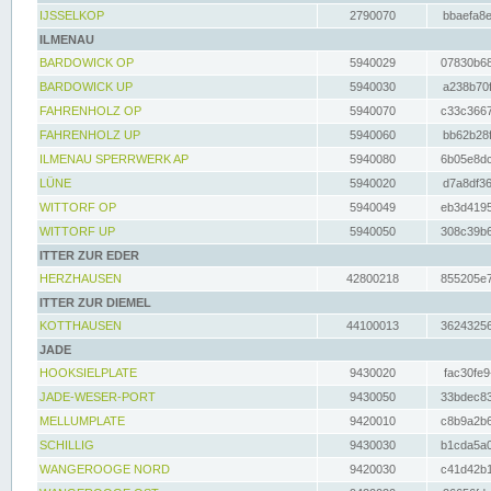
IJSSELKOP
2790070
bbaefa8e
ILMENAU
BARDOWICK OP
5940029
07830b68
BARDOWICK UP
5940030
a238b70f
FAHRENHOLZ OP
5940070
c33c3667
FAHRENHOLZ UP
5940060
bb62b28f
ILMENAU SPERRWERK AP
5940080
6b05e8dc
LÜNE
5940020
d7a8df36
WITTORF OP
5940049
eb3d4195
WITTORF UP
5940050
308c39b6
ITTER ZUR EDER
HERZHAUSEN
42800218
855205e7
ITTER ZUR DIEMEL
KOTTHAUSEN
44100013
36243256
JADE
HOOKSIELPLATE
9430020
fac30fe9
JADE-WESER-PORT
9430050
33bdec83
MELLUMPLATE
9420010
c8b9a2b6
SCHILLIG
9430030
b1cda5a0
WANGEROOGE NORD
9420030
c41d42b1