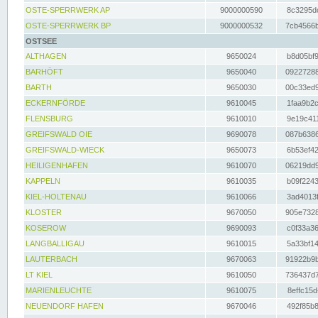
OSTE-SPERRWERK AP
9000000590
8c3295dc
OSTE-SPERRWERK BP
9000000532
7cb4566b
OSTSEE
ALTHAGEN
9650024
b8d05bf9
BARHÖFT
9650040
09227288
BARTH
9650030
00c33ed9
ECKERNFÖRDE
9610045
1faa9b2c
FLENSBURG
9610010
9e19c411
GREIFSWALD OIE
9690078
087b6386
GREIFSWALD-WIECK
9650073
6b53ef42
HEILIGENHAFEN
9610070
06219dd9
KAPPELN
9610035
b09f2243
KIEL-HOLTENAU
9610066
3ad4013f
KLOSTER
9670050
905e7328
KOSEROW
9690093
c0f33a36
LANGBALLIGAU
9610015
5a33bf14
LAUTERBACH
9670063
91922b9b
LT KIEL
9610050
736437d7
MARIENLEUCHTE
9610075
8effc15d
NEUENDORF HAFEN
9670046
492f85b8