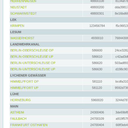
HERRENHAUSEN
48800108
8134af78
NEUSTADT
48800200
dda39817
SCHWARMSTEDT
48800301
8e16bd66
LEK
KRIMPEN
123456784
f5c96f13
LESUM
WASSERHORST
4930010
76844306
LANDWEHRKANAL
BERLIN-OBERSCHLEUSE OP
586600
24ce3282
BERLIN-OBERSCHLEUSE UP
586610
c42ad3df
BERLIN-UNTERSCHLEUSE OP
586620
503ad891
BERLIN-UNTERSCHLEUSE UP
586630
d198c901
LYCHENER GEWÄSSER
HIMMELPFORT OP
581110
bcdfa310
HIMMELPFORT UP
581120
9592d736
LÜHE
HORNEBURG
5960020
3244d787
MAIN
ASTHEIM
24300406
3de69bf8
FAULBACH
24700109
a919f57f
FRANKFURT OSTHAFEN
24700404
66ff3eb4