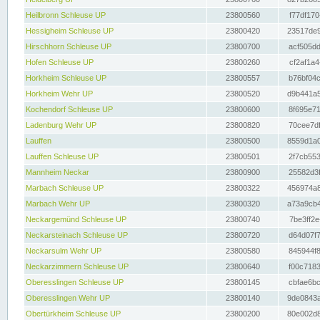
Heilbronn Schleuse UP
23800560
f77df170
Hessigheim Schleuse UP
23800420
23517de9
Hirschhorn Schleuse UP
23800700
acf505dd
Hofen Schleuse UP
23800260
cf2af1a4
Horkheim Schleuse UP
23800557
b76bf04c
Horkheim Wehr UP
23800520
d9b441a5
Kochendorf Schleuse UP
23800600
8f695e71
Ladenburg Wehr UP
23800820
70cee7df
Lauffen
23800500
8559d1a0
Lauffen Schleuse UP
23800501
2f7cb553
Mannheim Neckar
23800900
25582d3f
Marbach Schleuse UP
23800322
456974a8
Marbach Wehr UP
23800320
a73a9cb4
Neckargemünd Schleuse UP
23800740
7be3ff2e
Neckarsteinach Schleuse UP
23800720
d64d07f7
Neckarsulm Wehr UP
23800580
845944f8
Neckarzimmern Schleuse UP
23800640
f00c7183
Oberesslingen Schleuse UP
23800145
cbfae6bc
Oberesslingen Wehr UP
23800140
9de0843a
Obertürkheim Schleuse UP
23800200
80e002d8