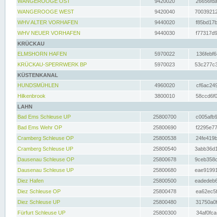
WANGEROOGE OST
9420020
26656fda
WANGEROOGE WEST
9420040
70039212
WHV ALTER VORHAFEN
9440020
f85bd17b
WHV NEUER VORHAFEN
9440030
f77317d9
KRÜCKAU
ELMSHORN HAFEN
5970022
136febf6
KRÜCKAU-SPERRWERK BP
5970023
53c277c3
KÜSTENKANAL
HUNDSMÜHLEN
4960020
cf6ac249
Hilkenbrook
3800010
58ccd6f0
LAHN
Bad Ems Schleuse UP
25800700
c005afb9
Bad Ems Wehr OP
25800690
f2295e77
Cramberg Schleuse OP
25800538
24fe419b
Cramberg Schleuse UP
25800540
3abb36d1
Dausenau Schleuse OP
25800678
9ceb358c
Dausenau Schleuse UP
25800680
eae91991
Diez Hafen
25800500
eadedeb6
Diez Schleuse OP
25800478
ea62ec5f
Diez Schleuse UP
25800480
31750a0f
Fürfurt Schleuse UP
25800300
34af0fca