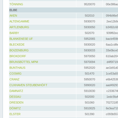
TÖNNING
9520070
00e386ac
ELBE
AKEN
502010
094b96e5
ALTENGAMME
5930070
2ee12b9a
ARTLENBURG
5930050
b3492c68
BARBY
502070
939f82ec
BLANKENESE UF
5952065
bacb459b
BLECKEDE
5930020
6aa1cd8e
BOIZENBURG
5930033
33e0bce0
BROKDORF
5970050
610ab204
BRUNSBÜTTEL MPM
5970094
d4f5f719
BUNTHAUS
5952020
ae1b91d0
COSWIG
501470
1ce53a59
CRANZ
5950070
e6b42536
CUXHAVEN STEUBENHÖFT
5990020
aad49293
DAMNATZ
5910030
c233674f
DESSAU
502000
1edc5fa4
DRESDEN
501060
70272185
DÖMITZ
5910025
6e3ea719
ELSTER
501390
c093b557