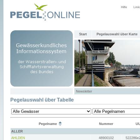
Hilfe
Link
Start
Pegelauswahl über Karte
Newsletter
Pegelauswahl über Tabelle
Pegelname
Nummer
UU
ALLER
AHLDEN
48900102
522286e2