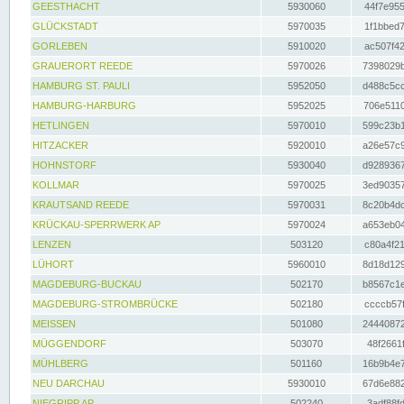
GEESTHACHT
5930060
44f7e955
GLÜCKSTADT
5970035
1f1bbed7
GORLEBEN
5910020
ac507f42
GRAUERORT REEDE
5970026
7398029b
HAMBURG ST. PAULI
5952050
d488c5cc
HAMBURG-HARBURG
5952025
706e5110
HETLINGEN
5970010
599c23b1
HITZACKER
5920010
a26e57c9
HOHNSTORF
5930040
d9289367
KOLLMAR
5970025
3ed90357
KRAUTSAND REEDE
5970031
8c20b4dc
KRÜCKAU-SPERRWERK AP
5970024
a653eb04
LENZEN
503120
c80a4f21
LÜHORT
5960010
8d18d129
MAGDEBURG-BUCKAU
502170
b8567c1e
MAGDEBURG-STROMBRÜCKE
502180
ccccb57f
MEISSEN
501080
24440872
MÜGGENDORF
503070
48f2661f
MÜHLBERG
501160
16b9b4e7
NEU DARCHAU
5930010
67d6e882
NIEGRIPP AP
502240
3adf88fd