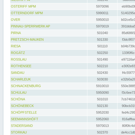
OSTERIFF MPM
5970096
eb90bd3f
OTTERNDORF MPM
5990011
5140295e
OVER
5950010
b02ce5c0
PINNAU-SPERRWERK AP
5970019
391bbba5
PIRNA
501040
85d686f1
PRETZSCH-MAUKEN
501330
f3dc8f07
RIESA
501110
b04b739d
ROGÄTZ
502250
133f0f6c
ROSSLAU
501490
e97116a4
ROTHENSEE
502210
e30f2e83
SANDAU
502430
f4c55f77
SCHARLEUK
503030
e32b0a28
SCHNACKENBURG
5910010
550e3885
SCHULAU
5950090
f3c6ee73
SCHÖNA
501010
7cb7461b
SCHÖNEBECK
502130
90bcb315
SCHÖPFSTELLE
5952030
fed4c295
SEEMANNSHÖFT
5952060
816affba
STADERSAND
5970013
80f0fc4d
STORKAU
502370
de4cc1db