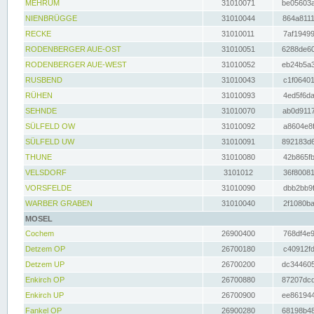
MEHRUM
31010071
be05603a
NIENBRÜGGE
31010044
864a8111
RECKE
31010011
7af19499
RODENBERGER AUE-OST
31010051
6288de60
RODENBERGER AUE-WEST
31010052
eb24b5a3
RUSBEND
31010043
c1f06401
RÜHEN
31010093
4ed5f6da
SEHNDE
31010070
ab0d9117
SÜLFELD OW
31010092
a8604e8f
SÜLFELD UW
31010091
892183d6
THUNE
31010080
42b865fb
VELSDORF
3101012
36f80081
VORSFELDE
31010090
dbb2bb9f
WARBER GRABEN
31010040
2f1080ba
MOSEL
Cochem
26900400
768df4e9
Detzem OP
26700180
c40912fd
Detzem UP
26700200
dc344605
Enkirch OP
26700880
87207dcd
Enkirch UP
26700900
ee861944
Fankel OP
26900280
68198b48