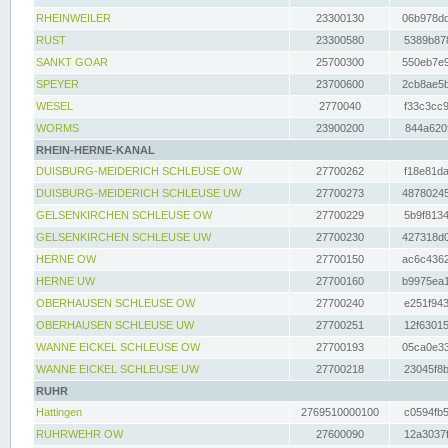
RHEINWEILER
23300130
06b978dd
RUST
23300580
5389b878
SANKT GOAR
25700300
550eb7e9
SPEYER
23700600
2cb8ae5b
WESEL
2770040
f33c3cc9
WORMS
23900200
844a620f
RHEIN-HERNE-KANAL
DUISBURG-MEIDERICH SCHLEUSE OW
27700262
f18e81da
DUISBURG-MEIDERICH SCHLEUSE UW
27700273
48780245
GELSENKIRCHEN SCHLEUSE OW
27700229
5b9f8134
GELSENKIRCHEN SCHLEUSE UW
27700230
427318d0
HERNE OW
27700150
ac6c4362
HERNE UW
27700160
b9975ea1
OBERHAUSEN SCHLEUSE OW
27700240
e251f943
OBERHAUSEN SCHLEUSE UW
27700251
12f63015
WANNE EICKEL SCHLEUSE OW
27700193
05ca0e33
WANNE EICKEL SCHLEUSE UW
27700218
23045f8b
RUHR
Hattingen
2769510000100
c0594fb5
RUHRWEHR OW
27600090
12a3037f