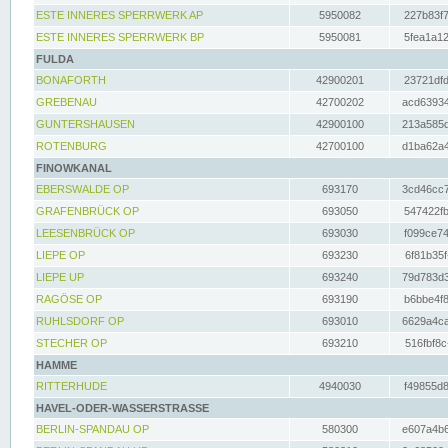
ESTE INNERES SPERRWERK AP
5950082
227b83f7
ESTE INNERES SPERRWERK BP
5950081
5fea1a12
FULDA
BONAFORTH
42900201
23721dfd
GREBENAU
42700202
acd63934
GUNTERSHAUSEN
42900100
213a585d
ROTENBURG
42700100
d1ba62a4
FINOWKANAL
EBERSWALDE OP
693170
3cd46cc7
GRAFENBRÜCK OP
693050
547422fb
LEESENBRÜCK OP
693030
f099ce74
LIEPE OP
693230
6f81b35f
LIEPE UP
693240
79d783d3
RAGÖSE OP
693190
b6bbe4f8
RUHLSDORF OP
693010
6629a4ca
STECHER OP
693210
516fbf8c
HAMME
RITTERHUDE
4940030
f49855d8
HAVEL-ODER-WASSERSTRASSE
BERLIN-SPANDAU OP
580300
e607a4b6