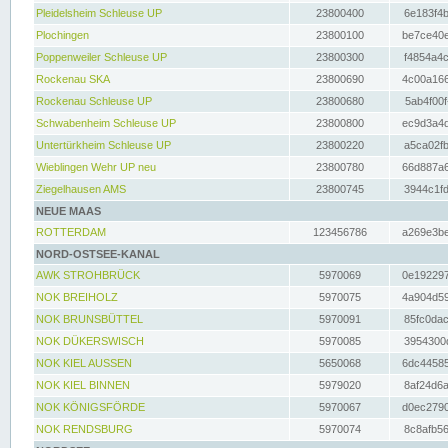
Pleidelsheim Schleuse UP
23800400
6e183f4b
Plochingen
23800100
be7ce40e
Poppenweiler Schleuse UP
23800300
f4854a4c
Rockenau SKA
23800690
4c00a166
Rockenau Schleuse UP
23800680
5ab4f00f
Schwabenheim Schleuse UP
23800800
ec9d3a4d
Untertürkheim Schleuse UP
23800220
a5ca02fb
Wieblingen Wehr UP neu
23800780
66d887a6
Ziegelhausen AMS
23800745
3944c1fd
NEUE MAAS
ROTTERDAM
123456786
a269e3be
NORD-OSTSEE-KANAL
AWK STROHBRÜCK
5970069
0e192297
NOK BREIHOLZ
5970075
4a904d59
NOK BRUNSBÜTTEL
5970091
85fc0dac
NOK DÜKERSWISCH
5970085
3954300d
NOK KIEL AUSSEN
5650068
6dc44585
NOK KIEL BINNEN
5979020
8af24d6a
NOK KÖNIGSFÖRDE
5970067
d0ec2790
NOK RENDSBURG
5970074
8c8afb56