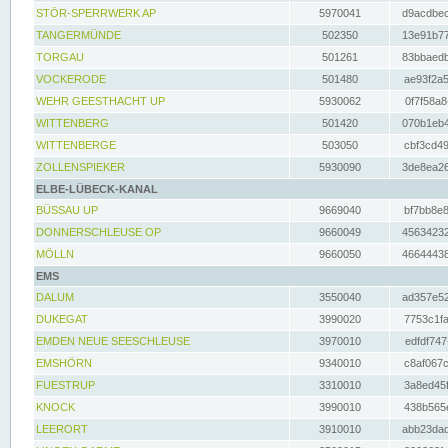
STÖR-SPERRWERK AP
5970041
d9acdbec
TANGERMÜNDE
502350
13e91b77
TORGAU
501261
83bbaedb
VOCKERODE
501480
ae93f2a5
WEHR GEESTHACHT UP
5930062
0f7f58a8
WITTENBERG
501420
070b1eb4
WITTENBERGE
503050
cbf3cd49
ZOLLENSPIEKER
5930090
3de8ea26
ELBE-LÜBECK-KANAL
BÜSSAU UP
9669040
bf7bb8e8
DONNERSCHLEUSE OP
9660049
45634232
MÖLLN
9660050
46644438
EMS
DALUM
3550040
ad357e52
DUKEGAT
3990020
7753c1fa
EMDEN NEUE SEESCHLEUSE
3970010
edfdf747
EMSHÖRN
9340010
c8af067c
FUESTRUP
3310010
3a8ed45f
KNOCK
3990010
438b565e
LEERORT
3910010
abb23dad