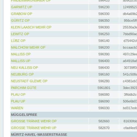
FINDENWIRUNSHIER OP
596410
a5902c55
GARWITZ UP
596230
12499527
GRABOW OP
596330
db4a69b2
GÜRITZ OP
596350
956ce5ff
KLEIN LAASCH WEHR OP
596300
25530a3e
LEWITZ OP
596250
7bbd90ad
LÜBZ OP
596140
d75442cf
MALCHOW WEHR OP
596200
bccaacb3
MALLISS OP
596390
497c29ee
MALLISS UP
596400
a64918a6
NEU KALLISS OP
596430
30739ff3
NEUBURG OP
596160
541c508a
NEUSTADT GLEWE OP
596280
c4381eb3
PARCHIM GÜTE
5961801
3dec3921
PLAU OP
596080
3ffddb2c
PLAU UP
596090
506e6b03
WAREN
596030
bd317edd
MÜGGELSPREE
GROSSE TRÄNKE WEHR OP
582660
81630fdd
GROSSE TRÄNKE WEHR UP
582670
cfad4ee5
MÜRITZ-HAVEL-WASSERSTRASSE