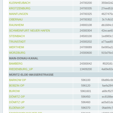
KLEINHEUBACH
24700200
355b02d2
KROTZENBURG
24700335
27eed51b
MAINFLINGEN
24700325
4627475d
OBERNAU
24700302
3c7cfb10
RAUNHEIM
24900108
db1684c1
SCHWEINFURT NEUER HAFEN
24300304
42ecae60
STEINBACH
24500100
1ed983c3
TRUNSTADT
24300202
a77aad00
WERTHEIM
24709089
0e065a22
WÜRZBURG
24300600
915d76e1
MAIN-DONAU-KANAL
BAMBERG
24300042
ff02f181
RIEDENBURG_UP
13409200
4a69e82e
MÜRITZ-ELDE-WASSERSTRASSE
BARKOW OP
596100
06d86c6b
BOBZIN OP
596120
faefa284
BUROW
5961601
a68cf527
DÖMITZ OP
596450
ec8188ee
DÖMITZ UP
596460
ad3a51da
ELDENA OP
596370
0fab94c7