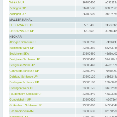
Wintrich UP
26700400
a392113c
Zeltingen OP
26700580
8b802863
Zeltingen UP
26700600
d867e7e9
MALZER KANAL
LIEBENWALDE OP
581540
3f8ceb6d
LIEBENWALDE UP
581550
a1cf60be
NECKAR
Aldingen Schleuse UP
23800280
dfdfb4ff
Beihingen Wehr UP
23800360
8a2e3048
Besigheim SKA
23800460
46d8ed02
Besigheim Schleuse UP
23800480
57db82c7
Besigheim Wehr UP
23800440
42c11b7a
Cannstatt Schleuse UP
23800240
7068d262
Deizisau Schleuse UP
23800120
c5b6243d
Esslingen Schleuse UP
23800180
130a3761
Esslingen Wehr OP
23800176
31c32a38
Feudenheim Schleuse UP
23800840
48a939b9
Gundelsheim UP
23800620
fc1072e4
Guttenbach Schleuse UP
23800660
bd36404b
Hassmersheim AMS
23800630
0e1b8ae0
Heidelberg UP
23800760
827b2685