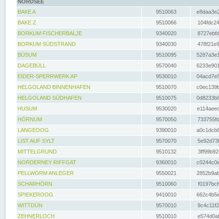
NORDSEE
BAKE A
9510063
e8daa3e2
BAKE Z
9510066
104fdc24
BORKUM FISCHERBALJE
9340020
8727ebfd
BORKUM SÜDSTRAND
9340030
478f21e9
BÜSUM
9510095
5287a3e1
DAGEBÜLL
9570040
6233e901
EIDER-SPERRWERK AP
9530010
04acd7e5
HELGOLAND BINNENHAFEN
9510070
c0ec139b
HELGOLAND SÜDHAFEN
9510075
0d8233b8
HUSUM
9530020
e114aeec
HÖRNUM
9570050
733755fd
LANGEOOG
9390010
a0c1dcb6
LIST AUF SYLT
9570070
5e92d73f
MITTELGRUND
9510132
3ff99b92
NORDERNEY RIFFGAT
9360010
c0244c0e
PELLWORM ANLEGER
9550021
2852b9ab
SCHARHÖRN
9510060
f0197bcf
SPIEKEROOG
9410010
662c4b5e
WITTDÜN
9570010
9c4c11f2
ZEHNERLOCH
9510010
e574d0af