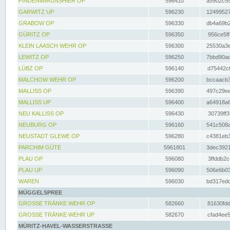
FINDENWIRUNSHIER OP
596410
a5902c55
GARWITZ UP
596230
12499527
GRABOW OP
596330
db4a69b2
GÜRITZ OP
596350
956ce5ff
KLEIN LAASCH WEHR OP
596300
25530a3e
LEWITZ OP
596250
7bbd90ad
LÜBZ OP
596140
d75442cf
MALCHOW WEHR OP
596200
bccaacb3
MALLISS OP
596390
497c29ee
MALLISS UP
596400
a64918a6
NEU KALLISS OP
596430
30739ff3
NEUBURG OP
596160
541c508a
NEUSTADT GLEWE OP
596280
c4381eb3
PARCHIM GÜTE
5961801
3dec3921
PLAU OP
596080
3ffddb2c
PLAU UP
596090
506e6b03
WAREN
596030
bd317edd
MÜGGELSPREE
GROSSE TRÄNKE WEHR OP
582660
81630fdd
GROSSE TRÄNKE WEHR UP
582670
cfad4ee5
MÜRITZ-HAVEL-WASSERSTRASSE