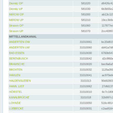
Diemitz OP
581020
d6426c42
Diemitz UP
581030
6b3b55e2
MIROW OP
581000
ab13c115
MIROW UP
581010
19cc3b9a
Strasen OP
581060
117877ec
Strasen UP
581070
2cc40997
MITTELLANDKANAL
ANDERTEN OW
31010061
bc20d819
ANDERTEN UW
31010060
dd41a7d6
BAD ESSEN
31010030
6760b547
BERENBUSCH
31010042
d2c8f60e
BRAMSCHE
31010020
bec8a6a5
BROXTEN
31010032
1125a391
HAHLEN
31010041
ac970eb0
HALDENSLEBEN
3101013
90d92801
HANN. LIST
31010062
27dfd137
HÖRSTEL
31010010
6c7c180f
KANALBRÜCKE
3101018
32b997c2
LOHNDE
31010050
516c4814
LÜBBECKE
31010031
c2aa9164