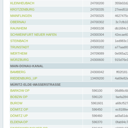
KLEINHEUBACH
24700200
355b02d2
KROTZENBURG
24700335
27eed51b
MAINFLINGEN
24700325
4627475d
OBERNAU
24700302
3c7cfb10
RAUNHEIM
24900108
db1684c1
SCHWEINFURT NEUER HAFEN
24300304
42ecae60
STEINBACH
24500100
1ed983c3
TRUNSTADT
24300202
a77aad00
WERTHEIM
24709089
0e065a22
WÜRZBURG
24300600
915d76e1
MAIN-DONAU-KANAL
BAMBERG
24300042
ff02f181
RIEDENBURG_UP
13409200
4a69e82e
MÜRITZ-ELDE-WASSERSTRASSE
BARKOW OP
596100
06d86c6b
BOBZIN OP
596120
faefa284
BUROW
5961601
a68cf527
DÖMITZ OP
596450
ec8188ee
DÖMITZ UP
596460
ad3a51da
ELDENA OP
596370
0fab94c7