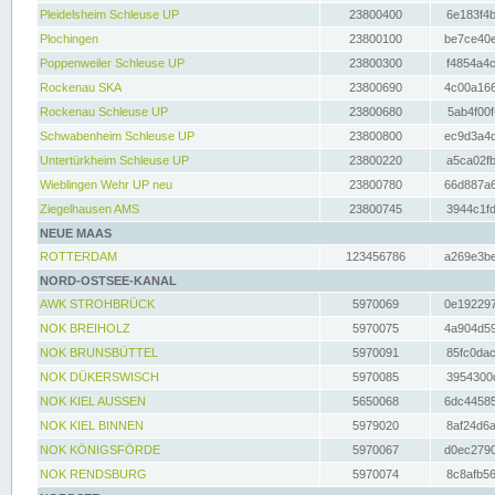
Pleidelsheim Schleuse UP
23800400
6e183f4b
Plochingen
23800100
be7ce40e
Poppenweiler Schleuse UP
23800300
f4854a4c
Rockenau SKA
23800690
4c00a166
Rockenau Schleuse UP
23800680
5ab4f00f
Schwabenheim Schleuse UP
23800800
ec9d3a4d
Untertürkheim Schleuse UP
23800220
a5ca02fb
Wieblingen Wehr UP neu
23800780
66d887a6
Ziegelhausen AMS
23800745
3944c1fd
NEUE MAAS
ROTTERDAM
123456786
a269e3be
NORD-OSTSEE-KANAL
AWK STROHBRÜCK
5970069
0e192297
NOK BREIHOLZ
5970075
4a904d59
NOK BRUNSBÜTTEL
5970091
85fc0dac
NOK DÜKERSWISCH
5970085
3954300d
NOK KIEL AUSSEN
5650068
6dc44585
NOK KIEL BINNEN
5979020
8af24d6a
NOK KÖNIGSFÖRDE
5970067
d0ec2790
NOK RENDSBURG
5970074
8c8afb56