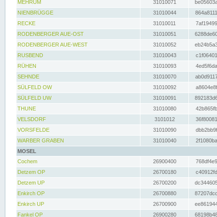
MEHRUM
31010071
be05603a
NIENBRÜGGE
31010044
864a8111
RECKE
31010011
7af19499
RODENBERGER AUE-OST
31010051
6288de60
RODENBERGER AUE-WEST
31010052
eb24b5a3
RUSBEND
31010043
c1f06401
RÜHEN
31010093
4ed5f6da
SEHNDE
31010070
ab0d9117
SÜLFELD OW
31010092
a8604e8f
SÜLFELD UW
31010091
892183d6
THUNE
31010080
42b865fb
VELSDORF
3101012
36f80081
VORSFELDE
31010090
dbb2bb9f
WARBER GRABEN
31010040
2f1080ba
MOSEL
Cochem
26900400
768df4e9
Detzem OP
26700180
c40912fd
Detzem UP
26700200
dc344605
Enkirch OP
26700880
87207dcd
Enkirch UP
26700900
ee861944
Fankel OP
26900280
68198b48