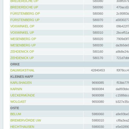
BREDEREICHE OP
580080
308f5979
BREDEREICHE UP
580090
470acd2a
FÜRSTENBERG OP
580060
2c95f83d
FÜRSTENBERG UP
580070
a5830277
VOßWINKEL OP
580000
09b422f7
VOßWINKEL UP
580010
2bcef51a
WESENBERG OP
580020
7909d3f7
WESENBERG UP
580030
da3b5de9
ZEHDENICK OP
580160
a9b8e24c
ZEHDENICK UP
580170
721d7dbf
ORKE
DALWIGKSTHAL
42840453
f0f78cc4
KLEINES HAFF
KARLSHAGEN
9690085
f53bb77f
KARNIN
9690084
da893bbd
UECKERMÜNDE
9690088
c1588dcc
WOLGAST
9650080
b327e35c
OSTE
BELUM
5980060
a9e93be0
BREMERVÖRDE UW
5980010
cf8a3ea2
HECHTHAUSEN
5980030
e5e02890