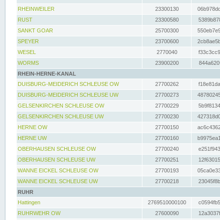
RHEINWEILER
23300130
06b978dd
RUST
23300580
5389b878
SANKT GOAR
25700300
550eb7e9
SPEYER
23700600
2cb8ae5b
WESEL
2770040
f33c3cc9
WORMS
23900200
844a620f
RHEIN-HERNE-KANAL
DUISBURG-MEIDERICH SCHLEUSE OW
27700262
f18e81da
DUISBURG-MEIDERICH SCHLEUSE UW
27700273
48780245
GELSENKIRCHEN SCHLEUSE OW
27700229
5b9f8134
GELSENKIRCHEN SCHLEUSE UW
27700230
427318d0
HERNE OW
27700150
ac6c4362
HERNE UW
27700160
b9975ea1
OBERHAUSEN SCHLEUSE OW
27700240
e251f943
OBERHAUSEN SCHLEUSE UW
27700251
12f63015
WANNE EICKEL SCHLEUSE OW
27700193
05ca0e33
WANNE EICKEL SCHLEUSE UW
27700218
23045f8b
RUHR
Hattingen
2769510000100
c0594fb5
RUHRWEHR OW
27600090
12a3037f