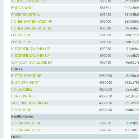
BERLIN-SPANDAU UP
580310
2c68509c
BORGSDORF
581591
1b2e2996
FRIEDRICHSTHAL
603420
314945d6
HOHENSAATEN WEST AP
603400
99309d3e
HOHENSAATEN WEST BP
603310
3404a6e5
LEHNITZ OP
581580
c8a1cf0a
LEHNITZ UP
581590
5bb1f56d
NIEDERFINOW SHW OP
692080
414dd4ee
NIEDERFINOW SHW UP
692090
4eec6b25
SCHWEDT SCHLEUSE BP
603410
4ee515f9
HUNTE
BUTTELERHÖRNE
4960060
b3d88ca6
ELSFLETH OHRT
4960080
531da758
HOLLERSIEL
4960050
2eacef2f
HUNTEBRÜCK
4960070
2e1d458b
OLDENBURG-DRIELAKE
4960030
1b51e55e
REITHÖRNE
4960040
c9df61c4
HAVELKANAL
SCHÖNWALDE OP
587050
d8ef9f21
SCHÖNWALDE UP
587060
b6650b13
IJSSEL