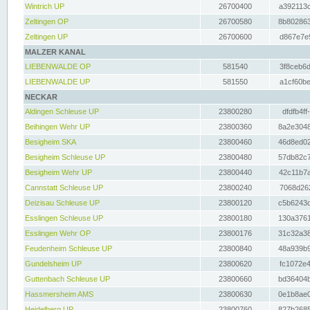
Wintrich UP
26700400
a392113c
Zeltingen OP
26700580
8b802863
Zeltingen UP
26700600
d867e7e9
MALZER KANAL
LIEBENWALDE OP
581540
3f8ceb6d
LIEBENWALDE UP
581550
a1cf60be
NECKAR
Aldingen Schleuse UP
23800280
dfdfb4ff
Beihingen Wehr UP
23800360
8a2e3048
Besigheim SKA
23800460
46d8ed02
Besigheim Schleuse UP
23800480
57db82c7
Besigheim Wehr UP
23800440
42c11b7a
Cannstatt Schleuse UP
23800240
7068d262
Deizisau Schleuse UP
23800120
c5b6243d
Esslingen Schleuse UP
23800180
130a3761
Esslingen Wehr OP
23800176
31c32a38
Feudenheim Schleuse UP
23800840
48a939b9
Gundelsheim UP
23800620
fc1072e4
Guttenbach Schleuse UP
23800660
bd36404b
Hassmersheim AMS
23800630
0e1b8ae0
Heidelberg UP
23800760
827b2685