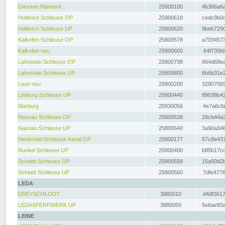
Giessen Klärwerk
25800100
4b386a6a
Hollerich Schleuse OP
25800618
cedc9b0c
Hollerich Schleuse UP
25800620
9beb7290
Kalkofen Schleuse OP
25800578
a7034573
Kalkofen neu
25800600
64f735fd
Lahnstein Schleuse OP
25800798
664d68ea
Lahnstein Schleuse UP
25800800
6b6b31e2
Leun neu
25800200
32807065
Limburg Schleuse UP
25800440
89038b42
Marburg
25830056
4e7a6cfa
Nassau Schleuse OP
25800638
29cb44a2
Nassau Schleuse UP
25800640
3a90a346
Niederbiel Schleuse Kanal OP
25800177
57c8e437
Runkel Schleuse UP
25800400
b85b17cc
Scheidt Schleuse OP
25800558
15a50d2b
Scheidt Schleuse UP
25800560
7dfe4776
LEDA
DREYSCHLOOT
3880010
d4df3617
LEDASPERRWERK UP
3880050
5e6ae93a
LEINE