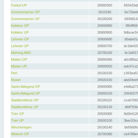
Fankel UP
26900300
583420a8
Grevenmacher OP
2610180
6e72bebf
Grevenmacher UP
26100200
69308142
Koblenz OP
26900880
3f64ff08
Koblenz UP
26900900
9dbcac54
Lehmen OP
26900680
d0abe01a
Lehmen UP
26900700
dc1bb420
Mehring AMS
26700100
4c1b6f17
Müden OP
26900480
a5c880a3
Müden UP
26900500
edc67ca3
Perl
26100100
c263ea53
Ruwer
26500150
abd34ee6
Sankt Aldegund OP
26900080
e4d6a271
Sankt Aldegund UP
26900100
20640279
Stadtbredimus OP
26100110
cceb7060
Stadtbredimus UP
26100130
dfdf753b
Trier OP
26500080
9d2b4126
Trier UP
26500100
3bec53ca
Wincheringen
26100140
bb5560fc
Wintrich OP
26700380
cb4789e4