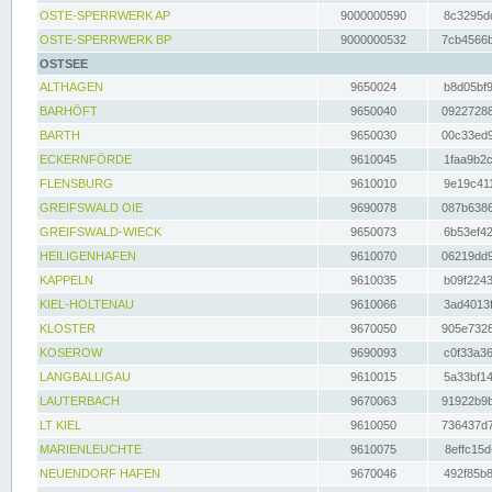
OSTE-SPERRWERK AP
9000000590
8c3295dc
OSTE-SPERRWERK BP
9000000532
7cb4566b
OSTSEE
ALTHAGEN
9650024
b8d05bf9
BARHÖFT
9650040
09227288
BARTH
9650030
00c33ed9
ECKERNFÖRDE
9610045
1faa9b2c
FLENSBURG
9610010
9e19c411
GREIFSWALD OIE
9690078
087b6386
GREIFSWALD-WIECK
9650073
6b53ef42
HEILIGENHAFEN
9610070
06219dd9
KAPPELN
9610035
b09f2243
KIEL-HOLTENAU
9610066
3ad4013f
KLOSTER
9670050
905e7328
KOSEROW
9690093
c0f33a36
LANGBALLIGAU
9610015
5a33bf14
LAUTERBACH
9670063
91922b9b
LT KIEL
9610050
736437d7
MARIENLEUCHTE
9610075
8effc15d
NEUENDORF HAFEN
9670046
492f85b8