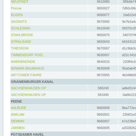
NEUSTADT
9610080
3f0b6b74
Prerow
9650027
7d50c68c
RUDEN
9690077
1fa822e6
SASSNITZ
9670065
9e7b2a4d
SCHLESWIG
9610040
09370c05
STAHLBRODE
9650070
340707f4
STRALSUND
9650043
b9163121
THIESSOW
9670067
d1c9bb3c
TIMMENDORF POEL
9630007
d22c341b
WARNEMÜNDE
9640015
220ff4c6
WISMAR-BAUMHAUS
9630008
95a0ab45
WITTOWER FÄHRE
9670055
4b348b56
ORANIENBURGER KANAL
SACHSENHAUSEN OP
580240
adbd3144
SACHSENHAUSEN UP
581840
0a6fe221
PEENE
AALBUDE
9660009
8ba772ed
ANKLAM
9660001
22fd01e0
DEMMIN
9660007
b7e238e8
JARMEN
9660005
a3328262
POTSDAMER HAVEL