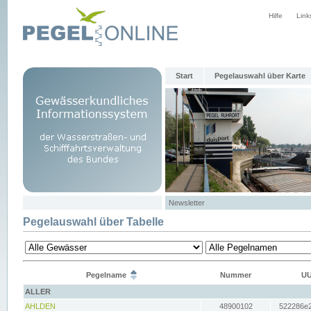
Hilfe
Link
Start
Pegelauswahl über Karte
Newsletter
Pegelauswahl über Tabelle
Pegelname
Nummer
UU
ALLER
AHLDEN
48900102
522286e2