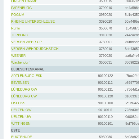
LINGEN-DARME
3500015
200363fc
PAPENBURG
3790010
ec4a598d
POGUM
3950020
5d1e4350
RHEINE UNTERSCHLEUSE
3390020
50a449ba
Rühle
3500070
15456f75
TERBORG
3910020
244cae8b
VERSEN WEHR OP
3730001
86f8dbab
VERSEN WEHRDURCHSTICH
3730010
6de43652
WEENER
3790020
aa6af4e6
Wachendorf
3500031
88698229
ELBESEITENKANAL
ARTLENBURG-ESK
90100122
7fec2f4f
BEVENSEN
90100112
b8997708
LÜNEBURG OW
90100121
c7364d1e
LÜNEBURG UW
90100120
d18033cd
OSLOSS
90100100
6c5b6422
UELZEN OW
90100111
728bd3e3
UELZEN UW
90100110
0d0082cf
WITTINGEN
90100101
9cf795ce
ESTE
BUXTEHUDE
5950080
8a08c920