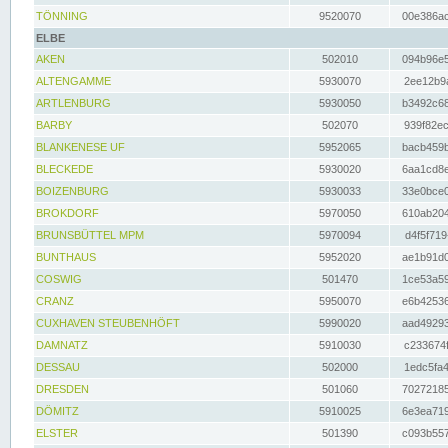
TÖNNING
9520070
00e386ac
ELBE
AKEN
502010
094b96e5
ALTENGAMME
5930070
2ee12b9a
ARTLENBURG
5930050
b3492c68
BARBY
502070
939f82ec
BLANKENESE UF
5952065
bacb459b
BLECKEDE
5930020
6aa1cd8e
BOIZENBURG
5930033
33e0bce0
BROKDORF
5970050
610ab204
BRUNSBÜTTEL MPM
5970094
d4f5f719
BUNTHAUS
5952020
ae1b91d0
COSWIG
501470
1ce53a59
CRANZ
5950070
e6b42536
CUXHAVEN STEUBENHÖFT
5990020
aad49293
DAMNATZ
5910030
c233674f
DESSAU
502000
1edc5fa4
DRESDEN
501060
70272185
DÖMITZ
5910025
6e3ea719
ELSTER
501390
c093b557