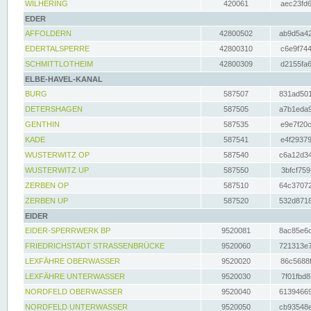
WILHERING
420061
aec23fd6
EDER
AFFOLDERN
42800502
ab9d5a42
EDERTALSPERRE
42800310
c6e9f744
SCHMITTLOTHEIM
42800309
d2155fa6
ELBE-HAVEL-KANAL
BURG
587507
831ad501
DETERSHAGEN
587505
a7b1eda9
GENTHIN
587535
e9e7f20c
KADE
587541
e4f29379
WUSTERWITZ OP
587540
c6a12d34
WUSTERWITZ UP
587550
3bfcf759
ZERBEN OP
587510
64c37072
ZERBEN UP
587520
532d8718
EIDER
EIDER-SPERRWERK BP
9520081
8ac85e6c
FRIEDRICHSTADT STRASSENBRÜCKE
9520060
721313e7
LEXFÄHRE OBERWASSER
9520020
86c5688f
LEXFÄHRE UNTERWASSER
9520030
7f01fbd8
NORDFELD OBERWASSER
9520040
61394669
NORDFELD UNTERWASSER
9520050
cb93548e