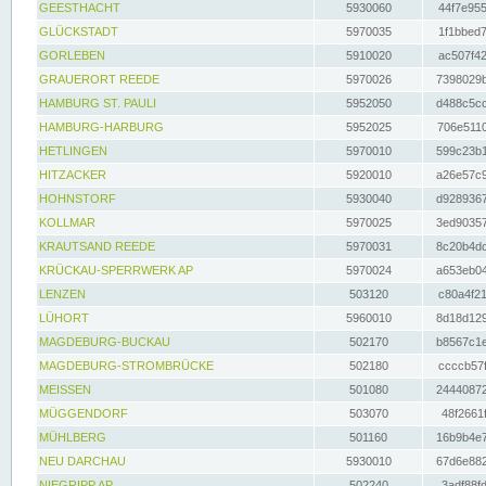
GEESTHACHT
5930060
44f7e955
GLÜCKSTADT
5970035
1f1bbed7
GORLEBEN
5910020
ac507f42
GRAUERORT REEDE
5970026
7398029b
HAMBURG ST. PAULI
5952050
d488c5cc
HAMBURG-HARBURG
5952025
706e5110
HETLINGEN
5970010
599c23b1
HITZACKER
5920010
a26e57c9
HOHNSTORF
5930040
d9289367
KOLLMAR
5970025
3ed90357
KRAUTSAND REEDE
5970031
8c20b4dc
KRÜCKAU-SPERRWERK AP
5970024
a653eb04
LENZEN
503120
c80a4f21
LÜHORT
5960010
8d18d129
MAGDEBURG-BUCKAU
502170
b8567c1e
MAGDEBURG-STROMBRÜCKE
502180
ccccb57f
MEISSEN
501080
24440872
MÜGGENDORF
503070
48f2661f
MÜHLBERG
501160
16b9b4e7
NEU DARCHAU
5930010
67d6e882
NIEGRIPP AP
502240
3adf88fd