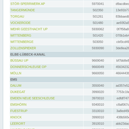
STÖR-SPERRWERK AP
5970041
d9acdbec
TANGERMÜNDE
502350
13e91b77
TORGAU
501261
83bbaedb
VOCKERODE
501480
ae93f2a5
WEHR GEESTHACHT UP
5930062
0f7f58a8
WITTENBERG
501420
070b1eb4
WITTENBERGE
503050
cbf3cd49
ZOLLENSPIEKER
5930090
3de8ea26
ELBE-LÜBECK-KANAL
BÜSSAU UP
9669040
bf7bb8e8
DONNERSCHLEUSE OP
9660049
45634232
MÖLLN
9660050
46644438
EMS
DALUM
3550040
ad357e52
DUKEGAT
3990020
7753c1fa
EMDEN NEUE SEESCHLEUSE
3970010
edfdf747
EMSHÖRN
9340010
c8af067c
FUESTRUP
3310010
3a8ed45f
KNOCK
3990010
438b565e
LEERORT
3910010
abb23dad