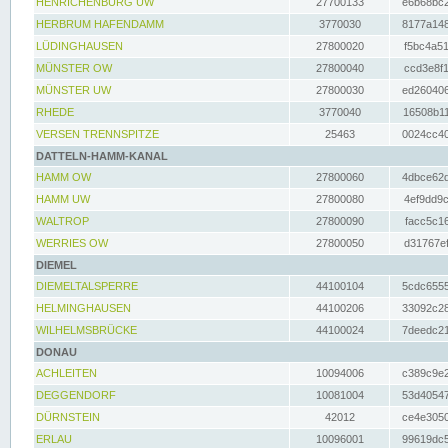
HENRICHENBURG UW
27700133
e6b68bc2
HERBRUM HAFENDAMM
3770030
8177a148
LÜDINGHAUSEN
27800020
f5bc4a51
MÜNSTER OW
27800040
ccd3e8f1
MÜNSTER UW
27800030
ed260406
RHEDE
3770040
16508b11
VERSEN TRENNSPITZE
25463
0024cc40
DATTELN-HAMM-KANAL
HAMM OW
27800060
4dbce62d
HAMM UW
27800080
4ef9dd9c
WALTROP
27800090
facc5c16
WERRIES OW
27800050
d31767ef
DIEMEL
DIEMELTALSPERRE
44100104
5cdc6555
HELMINGHAUSEN
44100206
33092c28
WILHELMSBRÜCKE
44100024
7deedc21
DONAU
ACHLEITEN
10094006
c389c9e2
DEGGENDORF
10081004
53d40547
DÜRNSTEIN
42012
ce4e3050
ERLAU
10096001
99619dc5