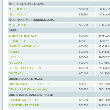
NEUHAUSER SPEISEKANAL
NEUHAUS OP
585850
963bdc26
NEUHAUS UP
585860
bf48cefd
NIEGRIPPER VERBINDUNGSKANAL
NIEGRIPP BP
587500
e506460f
ODER
EISENHÜTTENSTADT
603000
8675aa70
FRANKFURT1 (ODER)
603031
bffdf7f2
HOHENSAATEN-FINOW
603080
f7a639a4
KIENITZ
603050
6298a8f9
KIETZ
603040
16258271
RATZDORF
603140
ca3f535b
SCHWEDT-ODERBRÜCKE
603130
e28babaa
STÜTZKOW
603100
30bff0df
ORANIENBURGER HAVEL
OHV KM 3.014 (HOCHSPANNUNG)
580271
eea7e3dc
OHv km 1.467 (Blaues Wunder)
580272
8b51c505
OBERE HAVEL-WASSERSTRASSE
BISCHOFSWERDER OP
581520
16a780aa
BISCHOFSWERDER UP
581530
74134dc6