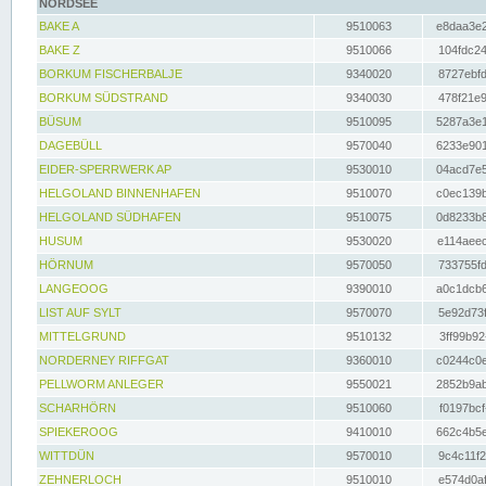
NORDSEE
BAKE A
9510063
e8daa3e2
BAKE Z
9510066
104fdc24
BORKUM FISCHERBALJE
9340020
8727ebfd
BORKUM SÜDSTRAND
9340030
478f21e9
BÜSUM
9510095
5287a3e1
DAGEBÜLL
9570040
6233e901
EIDER-SPERRWERK AP
9530010
04acd7e5
HELGOLAND BINNENHAFEN
9510070
c0ec139b
HELGOLAND SÜDHAFEN
9510075
0d8233b8
HUSUM
9530020
e114aeec
HÖRNUM
9570050
733755fd
LANGEOOG
9390010
a0c1dcb6
LIST AUF SYLT
9570070
5e92d73f
MITTELGRUND
9510132
3ff99b92
NORDERNEY RIFFGAT
9360010
c0244c0e
PELLWORM ANLEGER
9550021
2852b9ab
SCHARHÖRN
9510060
f0197bcf
SPIEKEROOG
9410010
662c4b5e
WITTDÜN
9570010
9c4c11f2
ZEHNERLOCH
9510010
e574d0af