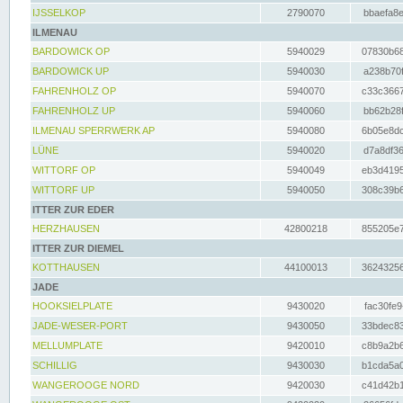
IJSSELKOP
2790070
bbaefa8e
ILMENAU
BARDOWICK OP
5940029
07830b68
BARDOWICK UP
5940030
a238b70f
FAHRENHOLZ OP
5940070
c33c3667
FAHRENHOLZ UP
5940060
bb62b28f
ILMENAU SPERRWERK AP
5940080
6b05e8dc
LÜNE
5940020
d7a8df36
WITTORF OP
5940049
eb3d4195
WITTORF UP
5940050
308c39b6
ITTER ZUR EDER
HERZHAUSEN
42800218
855205e7
ITTER ZUR DIEMEL
KOTTHAUSEN
44100013
36243256
JADE
HOOKSIELPLATE
9430020
fac30fe9
JADE-WESER-PORT
9430050
33bdec83
MELLUMPLATE
9420010
c8b9a2b6
SCHILLIG
9430030
b1cda5a0
WANGEROOGE NORD
9420030
c41d42b1