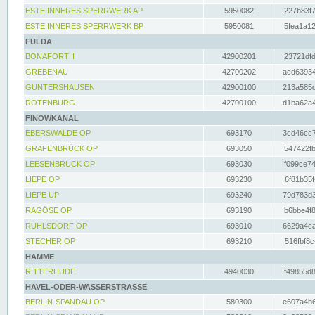
ESTE INNERES SPERRWERK AP
5950082
227b83f7
ESTE INNERES SPERRWERK BP
5950081
5fea1a12
FULDA
BONAFORTH
42900201
23721dfd
GREBENAU
42700202
acd63934
GUNTERSHAUSEN
42900100
213a585d
ROTENBURG
42700100
d1ba62a4
FINOWKANAL
EBERSWALDE OP
693170
3cd46cc7
GRAFENBRÜCK OP
693050
547422fb
LEESENBRÜCK OP
693030
f099ce74
LIEPE OP
693230
6f81b35f
LIEPE UP
693240
79d783d3
RAGÖSE OP
693190
b6bbe4f8
RUHLSDORF OP
693010
6629a4ca
STECHER OP
693210
516fbf8c
HAMME
RITTERHUDE
4940030
f49855d8
HAVEL-ODER-WASSERSTRASSE
BERLIN-SPANDAU OP
580300
e607a4b6