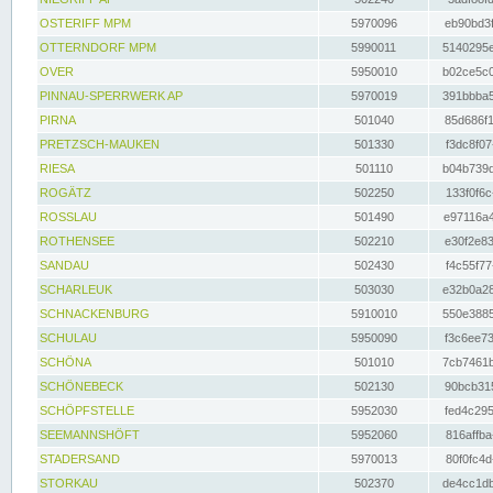
OSTERIFF MPM
5970096
eb90bd3f
OTTERNDORF MPM
5990011
5140295e
OVER
5950010
b02ce5c0
PINNAU-SPERRWERK AP
5970019
391bbba5
PIRNA
501040
85d686f1
PRETZSCH-MAUKEN
501330
f3dc8f07
RIESA
501110
b04b739d
ROGÄTZ
502250
133f0f6c
ROSSLAU
501490
e97116a4
ROTHENSEE
502210
e30f2e83
SANDAU
502430
f4c55f77
SCHARLEUK
503030
e32b0a28
SCHNACKENBURG
5910010
550e3885
SCHULAU
5950090
f3c6ee73
SCHÖNA
501010
7cb7461b
SCHÖNEBECK
502130
90bcb315
SCHÖPFSTELLE
5952030
fed4c295
SEEMANNSHÖFT
5952060
816affba
STADERSAND
5970013
80f0fc4d
STORKAU
502370
de4cc1db