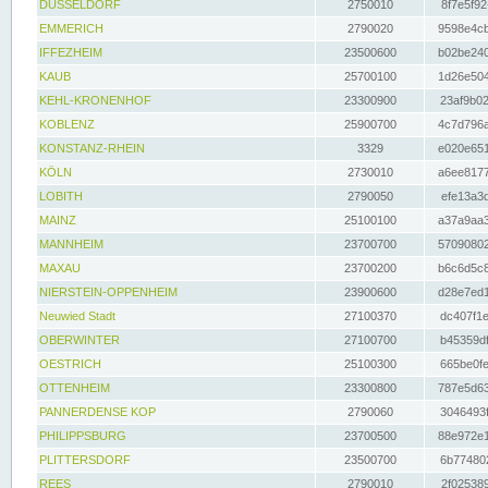
DÜSSELDORF
2750010
8f7e5f92
EMMERICH
2790020
9598e4cb
IFFEZHEIM
23500600
b02be240
KAUB
25700100
1d26e504
KEHL-KRONENHOF
23300900
23af9b02
KOBLENZ
25900700
4c7d796a
KONSTANZ-RHEIN
3329
e020e651
KÖLN
2730010
a6ee8177
LOBITH
2790050
efe13a3d
MAINZ
25100100
a37a9aa3
MANNHEIM
23700700
57090802
MAXAU
23700200
b6c6d5c8
NIERSTEIN-OPPENHEIM
23900600
d28e7ed1
Neuwied Stadt
27100370
dc407f1e
OBERWINTER
27100700
b45359df
OESTRICH
25100300
665be0fe
OTTENHEIM
23300800
787e5d63
PANNERDENSE KOP
2790060
3046493f
PHILIPPSBURG
23700500
88e972e1
PLITTERSDORF
23500700
6b774802
REES
2790010
2f025389