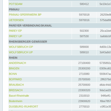
POTSDAM
580412
5e10e1e7
PINNAU
PINNAU-SPERRWERK BP
5970018
26259e8f
UETERSEN
5970016
575da86f
PAREYER VERBINDUNGSKANAL
PAREY EP
502300
25ca1bef
PAREY UP
587530
bafddcbf
RHEINSBERGER GEWÄSSER
WOLFSBRUCH OP
589000
4d00c13e
WOLFSBRUCH UP
589010
3d43a8d7
RHEIN
ANDERNACH
27100400
5735892a
BINGEN
25300200
0309cd61
BONN
2710080
593647aa
BOPPARD
25700500
2ff6379d
BRAUBACH
25700600
d6dc44d1
BREISACH
23300320
9da1ad2b
Basel-Rheinhalle
2310010
94f6eff1
Bodenheim
23900620
f6be7857
DUISBURG-RUHRORT
2770010
c0f51e35