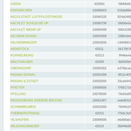
GREIN
420091
f3bf0b0b
HOFKIRCHEN
10088003
616dd98e
INGOLSTADT LUITPOLDSTRASSE
10046105
824a046b
KACHLET SCHLEUSE UP
10090708
0fd56e0a
KACHLET WEHR UP
10090408
560cf185
KELHEIM DONAU
10053009
296fc6d4
KELHEIMWINZER
10054500
c9409937
KIENSTOCK
42011
56178f74
KORNEUBURG
42013
ff44be4a
MAUTHAUSEN
42009
6b002fef
OBERNDORF
10056302
e476bcad
PASSAU DONAU
10091008
9f12c405
PASSAU ILZSTADT
10092000
33ceb441
PFATTER
10068006
f768173a
PFELLING
10078000
7fe63a95
REGENSBURG EISERNE BRÜCKE
10061007
eebd633a
SCHWABELWEIS
10062000
7644f1d7
THEBNERSTRASSL
42015
f7b5c3d3
VILSHOFEN
10089006
e6d68ab7
WILDUNGSMAUER
42014
35846b8b