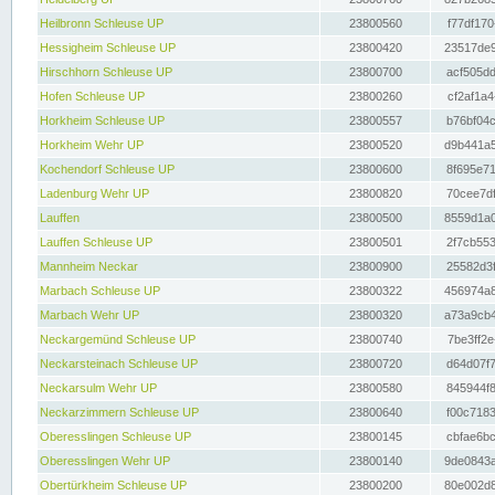
Heilbronn Schleuse UP
23800560
f77df170
Hessigheim Schleuse UP
23800420
23517de9
Hirschhorn Schleuse UP
23800700
acf505dd
Hofen Schleuse UP
23800260
cf2af1a4
Horkheim Schleuse UP
23800557
b76bf04c
Horkheim Wehr UP
23800520
d9b441a5
Kochendorf Schleuse UP
23800600
8f695e71
Ladenburg Wehr UP
23800820
70cee7df
Lauffen
23800500
8559d1a0
Lauffen Schleuse UP
23800501
2f7cb553
Mannheim Neckar
23800900
25582d3f
Marbach Schleuse UP
23800322
456974a8
Marbach Wehr UP
23800320
a73a9cb4
Neckargemünd Schleuse UP
23800740
7be3ff2e
Neckarsteinach Schleuse UP
23800720
d64d07f7
Neckarsulm Wehr UP
23800580
845944f8
Neckarzimmern Schleuse UP
23800640
f00c7183
Oberesslingen Schleuse UP
23800145
cbfae6bc
Oberesslingen Wehr UP
23800140
9de0843a
Obertürkheim Schleuse UP
23800200
80e002d8