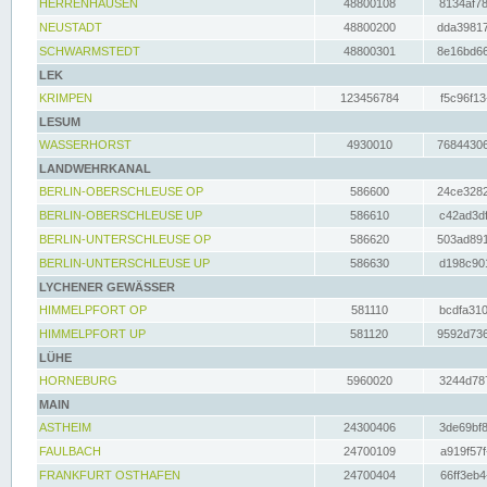
HERRENHAUSEN
48800108
8134af78
NEUSTADT
48800200
dda39817
SCHWARMSTEDT
48800301
8e16bd66
LEK
KRIMPEN
123456784
f5c96f13
LESUM
WASSERHORST
4930010
76844306
LANDWEHRKANAL
BERLIN-OBERSCHLEUSE OP
586600
24ce3282
BERLIN-OBERSCHLEUSE UP
586610
c42ad3df
BERLIN-UNTERSCHLEUSE OP
586620
503ad891
BERLIN-UNTERSCHLEUSE UP
586630
d198c901
LYCHENER GEWÄSSER
HIMMELPFORT OP
581110
bcdfa310
HIMMELPFORT UP
581120
9592d736
LÜHE
HORNEBURG
5960020
3244d787
MAIN
ASTHEIM
24300406
3de69bf8
FAULBACH
24700109
a919f57f
FRANKFURT OSTHAFEN
24700404
66ff3eb4