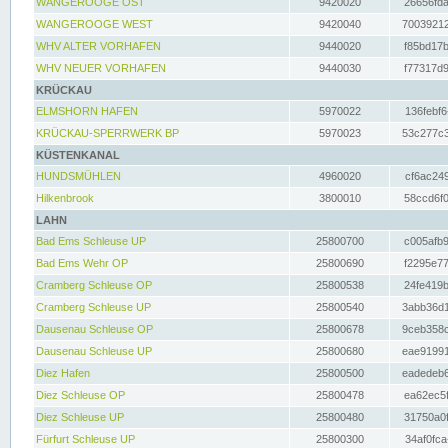
WANGEROOGE OST
9420020
26656fda
WANGEROOGE WEST
9420040
70039212
WHV ALTER VORHAFEN
9440020
f85bd17b
WHV NEUER VORHAFEN
9440030
f77317d9
KRÜCKAU
ELMSHORN HAFEN
5970022
136febf6
KRÜCKAU-SPERRWERK BP
5970023
53c277c3
KÜSTENKANAL
HUNDSMÜHLEN
4960020
cf6ac249
Hilkenbrook
3800010
58ccd6f0
LAHN
Bad Ems Schleuse UP
25800700
c005afb9
Bad Ems Wehr OP
25800690
f2295e77
Cramberg Schleuse OP
25800538
24fe419b
Cramberg Schleuse UP
25800540
3abb36d1
Dausenau Schleuse OP
25800678
9ceb358c
Dausenau Schleuse UP
25800680
eae91991
Diez Hafen
25800500
eadedeb6
Diez Schleuse OP
25800478
ea62ec5f
Diez Schleuse UP
25800480
31750a0f
Fürfurt Schleuse UP
25800300
34af0fca