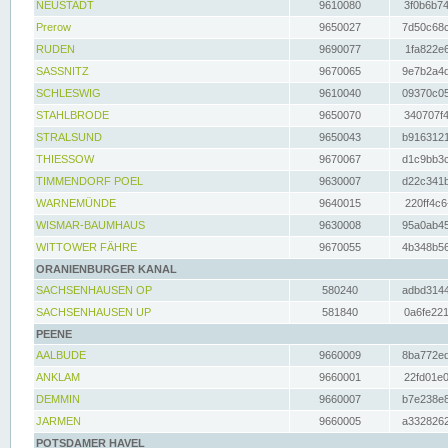
NEUSTADT
9610080
3f0b6b74
Prerow
9650027
7d50c68c
RUDEN
9690077
1fa822e6
SASSNITZ
9670065
9e7b2a4d
SCHLESWIG
9610040
09370c05
STAHLBRODE
9650070
340707f4
STRALSUND
9650043
b9163121
THIESSOW
9670067
d1c9bb3c
TIMMENDORF POEL
9630007
d22c341b
WARNEMÜNDE
9640015
220ff4c6
WISMAR-BAUMHAUS
9630008
95a0ab45
WITTOWER FÄHRE
9670055
4b348b56
ORANIENBURGER KANAL
SACHSENHAUSEN OP
580240
adbd3144
SACHSENHAUSEN UP
581840
0a6fe221
PEENE
AALBUDE
9660009
8ba772ed
ANKLAM
9660001
22fd01e0
DEMMIN
9660007
b7e238e8
JARMEN
9660005
a3328262
POTSDAMER HAVEL