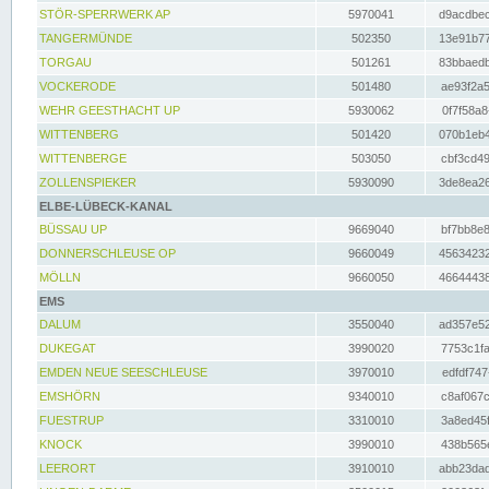
STÖR-SPERRWERK AP
5970041
d9acdbec
TANGERMÜNDE
502350
13e91b77
TORGAU
501261
83bbaedb
VOCKERODE
501480
ae93f2a5
WEHR GEESTHACHT UP
5930062
0f7f58a8
WITTENBERG
501420
070b1eb4
WITTENBERGE
503050
cbf3cd49
ZOLLENSPIEKER
5930090
3de8ea26
ELBE-LÜBECK-KANAL
BÜSSAU UP
9669040
bf7bb8e8
DONNERSCHLEUSE OP
9660049
45634232
MÖLLN
9660050
46644438
EMS
DALUM
3550040
ad357e52
DUKEGAT
3990020
7753c1fa
EMDEN NEUE SEESCHLEUSE
3970010
edfdf747
EMSHÖRN
9340010
c8af067c
FUESTRUP
3310010
3a8ed45f
KNOCK
3990010
438b565e
LEERORT
3910010
abb23dad