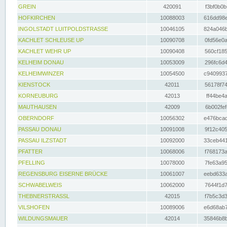
GREIN
420091
f3bf0b0b
HOFKIRCHEN
10088003
616dd98e
INGOLSTADT LUITPOLDSTRASSE
10046105
824a046b
KACHLET SCHLEUSE UP
10090708
0fd56e0a
KACHLET WEHR UP
10090408
560cf185
KELHEIM DONAU
10053009
296fc6d4
KELHEIMWINZER
10054500
c9409937
KIENSTOCK
42011
56178f74
KORNEUBURG
42013
ff44be4a
MAUTHAUSEN
42009
6b002fef
OBERNDORF
10056302
e476bcad
PASSAU DONAU
10091008
9f12c405
PASSAU ILZSTADT
10092000
33ceb441
PFATTER
10068006
f768173a
PFELLING
10078000
7fe63a95
REGENSBURG EISERNE BRÜCKE
10061007
eebd633a
SCHWABELWEIS
10062000
7644f1d7
THEBNERSTRASSL
42015
f7b5c3d3
VILSHOFEN
10089006
e6d68ab7
WILDUNGSMAUER
42014
35846b8b