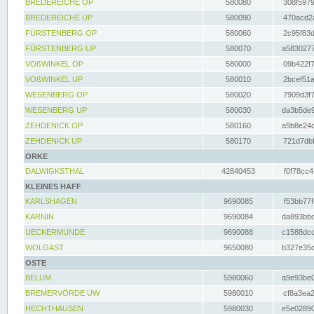
BREDEREICHE OP
580080
308f5979
BREDEREICHE UP
580090
470acd2a
FÜRSTENBERG OP
580060
2c95f83d
FÜRSTENBERG UP
580070
a5830277
VOßWINKEL OP
580000
09b422f7
VOßWINKEL UP
580010
2bcef51a
WESENBERG OP
580020
7909d3f7
WESENBERG UP
580030
da3b5de9
ZEHDENICK OP
580160
a9b8e24c
ZEHDENICK UP
580170
721d7dbf
ORKE
DALWIGKSTHAL
42840453
f0f78cc4
KLEINES HAFF
KARLSHAGEN
9690085
f53bb77f
KARNIN
9690084
da893bbd
UECKERMÜNDE
9690088
c1588dcc
WOLGAST
9650080
b327e35c
OSTE
BELUM
5980060
a9e93be0
BREMERVÖRDE UW
5980010
cf8a3ea2
HECHTHAUSEN
5980030
e5e02890