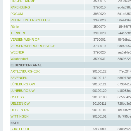
LINGEN-DARME
3500015
200363fc
PAPENBURG
3790010
ec4a598d
POGUM
3950020
5d1e4350
RHEINE UNTERSCHLEUSE
3390020
50a449ba
Rühle
3500070
15456f75
TERBORG
3910020
244cae8b
VERSEN WEHR OP
3730001
86f8dbab
VERSEN WEHRDURCHSTICH
3730010
6de43652
WEENER
3790020
aa6af4e6
Wachendorf
3500031
88698229
ELBESEITENKANAL
ARTLENBURG-ESK
90100122
7fec2f4f
BEVENSEN
90100112
b8997708
LÜNEBURG OW
90100121
c7364d1e
LÜNEBURG UW
90100120
d18033cd
OSLOSS
90100100
6c5b6422
UELZEN OW
90100111
728bd3e3
UELZEN UW
90100110
0d0082cf
WITTINGEN
90100101
9cf795ce
ESTE
BUXTEHUDE
5950080
8a08c920