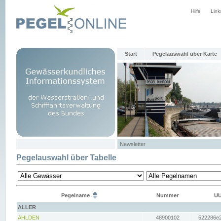
Hilfe
Link
Start
Pegelauswahl über Karte
Newsletter
Pegelauswahl über Tabelle
Pegelname
Nummer
UU
ALLER
AHLDEN
48900102
522286e2