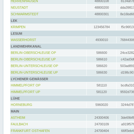
HERRENHAUSEN
48800108
8134af78
NEUSTADT
48800200
dda39817
SCHWARMSTEDT
48800301
8e16bd66
LEK
KRIMPEN
123456784
f5c96f13
LESUM
WASSERHORST
4930010
76844306
LANDWEHRKANAL
BERLIN-OBERSCHLEUSE OP
586600
24ce3282
BERLIN-OBERSCHLEUSE UP
586610
c42ad3df
BERLIN-UNTERSCHLEUSE OP
586620
503ad891
BERLIN-UNTERSCHLEUSE UP
586630
d198c901
LYCHENER GEWÄSSER
HIMMELPFORT OP
581110
bcdfa310
HIMMELPFORT UP
581120
9592d736
LÜHE
HORNEBURG
5960020
3244d787
MAIN
ASTHEIM
24300406
3de69bf8
FAULBACH
24700109
a919f57f
FRANKFURT OSTHAFEN
24700404
66ff3eb4