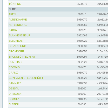
TÖNNING
9520070
00e386ac
ELBE
AKEN
502010
094b96e5
ALTENGAMME
5930070
2ee12b9a
ARTLENBURG
5930050
b3492c68
BARBY
502070
939f82ec
BLANKENESE UF
5952065
bacb459b
BLECKEDE
5930020
6aa1cd8e
BOIZENBURG
5930033
33e0bce0
BROKDORF
5970050
610ab204
BRUNSBÜTTEL MPM
5970094
d4f5f719
BUNTHAUS
5952020
ae1b91d0
COSWIG
501470
1ce53a59
CRANZ
5950070
e6b42536
CUXHAVEN STEUBENHÖFT
5990020
aad49293
DAMNATZ
5910030
c233674f
DESSAU
502000
1edc5fa4
DRESDEN
501060
70272185
DÖMITZ
5910025
6e3ea719
ELSTER
501390
c093b557