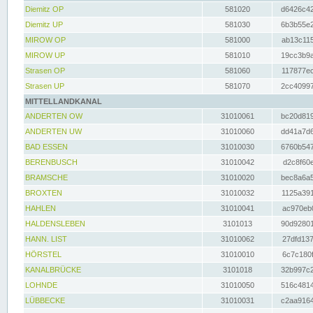
Diemitz OP
581020
d6426c42
Diemitz UP
581030
6b3b55e2
MIROW OP
581000
ab13c115
MIROW UP
581010
19cc3b9a
Strasen OP
581060
117877ec
Strasen UP
581070
2cc40997
MITTELLANDKANAL
ANDERTEN OW
31010061
bc20d819
ANDERTEN UW
31010060
dd41a7d6
BAD ESSEN
31010030
6760b547
BERENBUSCH
31010042
d2c8f60e
BRAMSCHE
31010020
bec8a6a5
BROXTEN
31010032
1125a391
HAHLEN
31010041
ac970eb0
HALDENSLEBEN
3101013
90d92801
HANN. LIST
31010062
27dfd137
HÖRSTEL
31010010
6c7c180f
KANALBRÜCKE
3101018
32b997c2
LOHNDE
31010050
516c4814
LÜBBECKE
31010031
c2aa9164