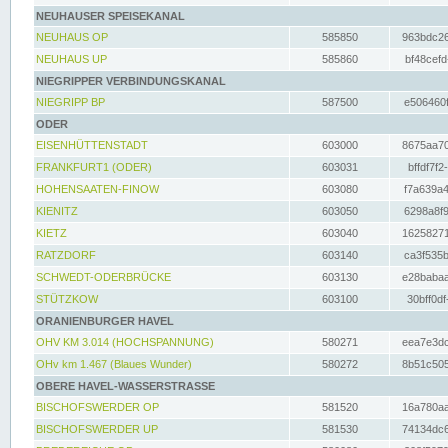
NEUHAUSER SPEISEKANAL
NEUHAUS OP
585850
963bdc26
NEUHAUS UP
585860
bf48cefd
NIEGRIPPER VERBINDUNGSKANAL
NIEGRIPP BP
587500
e506460f
ODER
EISENHÜTTENSTADT
603000
8675aa70
FRANKFURT1 (ODER)
603031
bffdf7f2
HOHENSAATEN-FINOW
603080
f7a639a4
KIENITZ
603050
6298a8f9
KIETZ
603040
16258271
RATZDORF
603140
ca3f535b
SCHWEDT-ODERBRÜCKE
603130
e28babaa
STÜTZKOW
603100
30bff0df
ORANIENBURGER HAVEL
OHV KM 3.014 (HOCHSPANNUNG)
580271
eea7e3dc
OHv km 1.467 (Blaues Wunder)
580272
8b51c505
OBERE HAVEL-WASSERSTRASSE
BISCHOFSWERDER OP
581520
16a780aa
BISCHOFSWERDER UP
581530
74134dc6