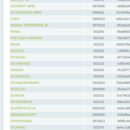
OSTERIFF MPM
5970096
eb90bd3f
OTTERNDORF MPM
5990011
5140295e
OVER
5950010
b02ce5c0
PINNAU-SPERRWERK AP
5970019
391bbba5
PIRNA
501040
85d686f1
PRETZSCH-MAUKEN
501330
f3dc8f07
RIESA
501110
b04b739d
ROGÄTZ
502250
133f0f6c
ROSSLAU
501490
e97116a4
ROTHENSEE
502210
e30f2e83
SANDAU
502430
f4c55f77
SCHARLEUK
503030
e32b0a28
SCHNACKENBURG
5910010
550e3885
SCHULAU
5950090
f3c6ee73
SCHÖNA
501010
7cb7461b
SCHÖNEBECK
502130
90bcb315
SCHÖPFSTELLE
5952030
fed4c295
SEEMANNSHÖFT
5952060
816affba
STADERSAND
5970013
80f0fc4d
STORKAU
502370
de4cc1db