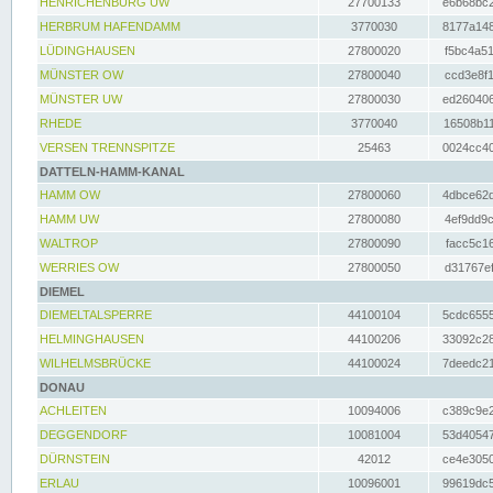
HENRICHENBURG UW
27700133
e6b68bc2
HERBRUM HAFENDAMM
3770030
8177a148
LÜDINGHAUSEN
27800020
f5bc4a51
MÜNSTER OW
27800040
ccd3e8f1
MÜNSTER UW
27800030
ed260406
RHEDE
3770040
16508b11
VERSEN TRENNSPITZE
25463
0024cc40
DATTELN-HAMM-KANAL
HAMM OW
27800060
4dbce62d
HAMM UW
27800080
4ef9dd9c
WALTROP
27800090
facc5c16
WERRIES OW
27800050
d31767ef
DIEMEL
DIEMELTALSPERRE
44100104
5cdc6555
HELMINGHAUSEN
44100206
33092c28
WILHELMSBRÜCKE
44100024
7deedc21
DONAU
ACHLEITEN
10094006
c389c9e2
DEGGENDORF
10081004
53d40547
DÜRNSTEIN
42012
ce4e3050
ERLAU
10096001
99619dc5