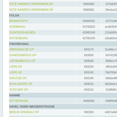
ESTE INNERES SPERRWERK AP
5950082
227b83f7
ESTE INNERES SPERRWERK BP
5950081
5fea1a12
FULDA
BONAFORTH
42900201
23721dfd
GREBENAU
42700202
acd63934
GUNTERSHAUSEN
42900100
213a585d
ROTENBURG
42700100
d1ba62a4
FINOWKANAL
EBERSWALDE OP
693170
3cd46cc7
GRAFENBRÜCK OP
693050
547422fb
LEESENBRÜCK OP
693030
f099ce74
LIEPE OP
693230
6f81b35f
LIEPE UP
693240
79d783d3
RAGÖSE OP
693190
b6bbe4f8
RUHLSDORF OP
693010
6629a4ca
STECHER OP
693210
516fbf8c
HAMME
RITTERHUDE
4940030
f49855d8
HAVEL-ODER-WASSERSTRASSE
BERLIN-SPANDAU OP
580300
e607a4b6