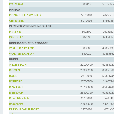
POTSDAM
580412
5e10e1e7
PINNAU
PINNAU-SPERRWERK BP
5970018
26259e8f
UETERSEN
5970016
575da86f
PAREYER VERBINDUNGSKANAL
PAREY EP
502300
25ca1bef
PAREY UP
587530
bafddcbf
RHEINSBERGER GEWÄSSER
WOLFSBRUCH OP
589000
4d00c13e
WOLFSBRUCH UP
589010
3d43a8d7
RHEIN
ANDERNACH
27100400
5735892a
BINGEN
25300200
0309cd61
BONN
2710080
593647aa
BOPPARD
25700500
2ff6379d
BRAUBACH
25700600
d6dc44d1
BREISACH
23300320
9da1ad2b
Basel-Rheinhalle
2310010
94f6eff1
Bodenheim
23900620
f6be7857
DUISBURG-RUHRORT
2770010
c0f51e35