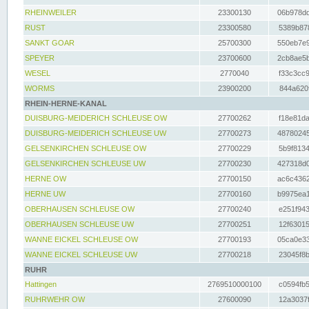
RHEINWEILER
23300130
06b978dd
RUST
23300580
5389b878
SANKT GOAR
25700300
550eb7e9
SPEYER
23700600
2cb8ae5b
WESEL
2770040
f33c3cc9
WORMS
23900200
844a620f
RHEIN-HERNE-KANAL
DUISBURG-MEIDERICH SCHLEUSE OW
27700262
f18e81da
DUISBURG-MEIDERICH SCHLEUSE UW
27700273
48780245
GELSENKIRCHEN SCHLEUSE OW
27700229
5b9f8134
GELSENKIRCHEN SCHLEUSE UW
27700230
427318d0
HERNE OW
27700150
ac6c4362
HERNE UW
27700160
b9975ea1
OBERHAUSEN SCHLEUSE OW
27700240
e251f943
OBERHAUSEN SCHLEUSE UW
27700251
12f63015
WANNE EICKEL SCHLEUSE OW
27700193
05ca0e33
WANNE EICKEL SCHLEUSE UW
27700218
23045f8b
RUHR
Hattingen
2769510000100
c0594fb5
RUHRWEHR OW
27600090
12a3037f