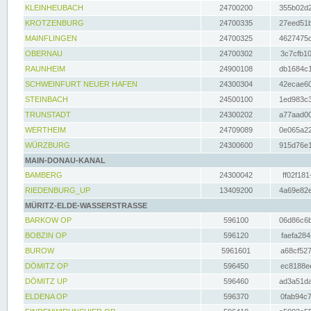
KLEINHEUBACH
24700200
355b02d2
KROTZENBURG
24700335
27eed51b
MAINFLINGEN
24700325
4627475d
OBERNAU
24700302
3c7cfb10
RAUNHEIM
24900108
db1684c1
SCHWEINFURT NEUER HAFEN
24300304
42ecae60
STEINBACH
24500100
1ed983c3
TRUNSTADT
24300202
a77aad00
WERTHEIM
24709089
0e065a22
WÜRZBURG
24300600
915d76e1
MAIN-DONAU-KANAL
BAMBERG
24300042
ff02f181
RIEDENBURG_UP
13409200
4a69e82e
MÜRITZ-ELDE-WASSERSTRASSE
BARKOW OP
596100
06d86c6b
BOBZIN OP
596120
faefa284
BUROW
5961601
a68cf527
DÖMITZ OP
596450
ec8188ee
DÖMITZ UP
596460
ad3a51da
ELDENA OP
596370
0fab94c7