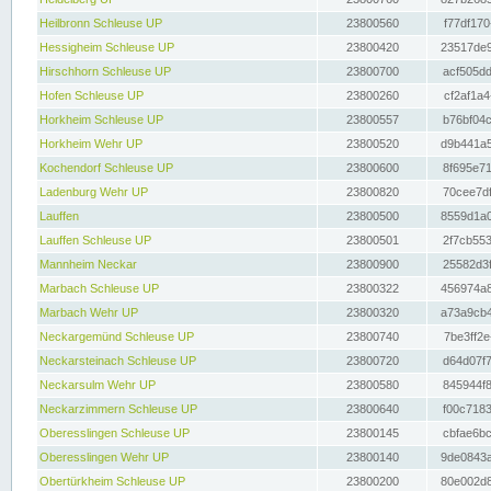
Heilbronn Schleuse UP
23800560
f77df170
Hessigheim Schleuse UP
23800420
23517de9
Hirschhorn Schleuse UP
23800700
acf505dd
Hofen Schleuse UP
23800260
cf2af1a4
Horkheim Schleuse UP
23800557
b76bf04c
Horkheim Wehr UP
23800520
d9b441a5
Kochendorf Schleuse UP
23800600
8f695e71
Ladenburg Wehr UP
23800820
70cee7df
Lauffen
23800500
8559d1a0
Lauffen Schleuse UP
23800501
2f7cb553
Mannheim Neckar
23800900
25582d3f
Marbach Schleuse UP
23800322
456974a8
Marbach Wehr UP
23800320
a73a9cb4
Neckargemünd Schleuse UP
23800740
7be3ff2e
Neckarsteinach Schleuse UP
23800720
d64d07f7
Neckarsulm Wehr UP
23800580
845944f8
Neckarzimmern Schleuse UP
23800640
f00c7183
Oberesslingen Schleuse UP
23800145
cbfae6bc
Oberesslingen Wehr UP
23800140
9de0843a
Obertürkheim Schleuse UP
23800200
80e002d8