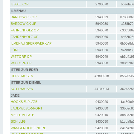
IJSSELKOP
2790070
bbaefa8e
ILMENAU
BARDOWICK OP
5940029
07830b68
BARDOWICK UP
5940030
a238b70f
FAHRENHOLZ OP
5940070
c33c3667
FAHRENHOLZ UP
5940060
bb62b28f
ILMENAU SPERRWERK AP
5940080
6b05e8dc
LÜNE
5940020
d7a8df36
WITTORF OP
5940049
eb3d4195
WITTORF UP
5940050
308c39b6
ITTER ZUR EDER
HERZHAUSEN
42800218
855205e7
ITTER ZUR DIEMEL
KOTTHAUSEN
44100013
36243256
JADE
HOOKSIELPLATE
9430020
fac30fe9
JADE-WESER-PORT
9430050
33bdec83
MELLUMPLATE
9420010
c8b9a2b6
SCHILLIG
9430030
b1cda5a0
WANGEROOGE NORD
9420030
c41d42b1