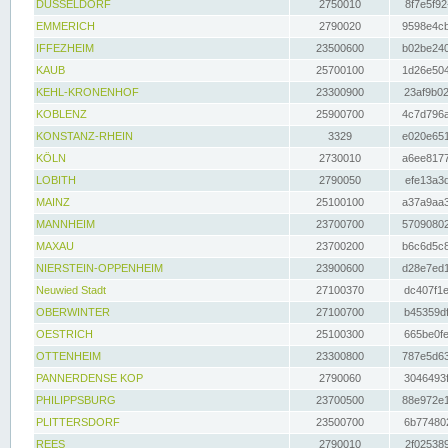
DÜSSELDORF
2750010
8f7e5f92
EMMERICH
2790020
9598e4cb
IFFEZHEIM
23500600
b02be240
KAUB
25700100
1d26e504
KEHL-KRONENHOF
23300900
23af9b02
KOBLENZ
25900700
4c7d796a
KONSTANZ-RHEIN
3329
e020e651
KÖLN
2730010
a6ee8177
LOBITH
2790050
efe13a3d
MAINZ
25100100
a37a9aa3
MANNHEIM
23700700
57090802
MAXAU
23700200
b6c6d5c8
NIERSTEIN-OPPENHEIM
23900600
d28e7ed1
Neuwied Stadt
27100370
dc407f1e
OBERWINTER
27100700
b45359df
OESTRICH
25100300
665be0fe
OTTENHEIM
23300800
787e5d63
PANNERDENSE KOP
2790060
3046493f
PHILIPPSBURG
23700500
88e972e1
PLITTERSDORF
23500700
6b774802
REES
2790010
2f025389