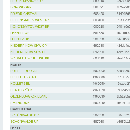
BERLIN-SPANDAU UP
580310
2c68509c
BORGSDORF
581591
1b2e2996
FRIEDRICHSTHAL
603420
314945d6
HOHENSAATEN WEST AP
603400
99309d3e
HOHENSAATEN WEST BP
603310
3404a6e5
LEHNITZ OP
581580
c8a1cf0a
LEHNITZ UP
581590
5bb1f56d
NIEDERFINOW SHW OP
692080
414dd4ee
NIEDERFINOW SHW UP
692090
4eec6b25
SCHWEDT SCHLEUSE BP
603410
4ee515f9
HUNTE
BUTTELERHÖRNE
4960060
b3d88ca6
ELSFLETH OHRT
4960080
531da758
HOLLERSIEL
4960050
2eacef2f
HUNTEBRÜCK
4960070
2e1d458b
OLDENBURG-DRIELAKE
4960030
1b51e55e
REITHÖRNE
4960040
c9df61c4
HAVELKANAL
SCHÖNWALDE OP
587050
d8ef9f21
SCHÖNWALDE UP
587060
b6650b13
IJSSEL