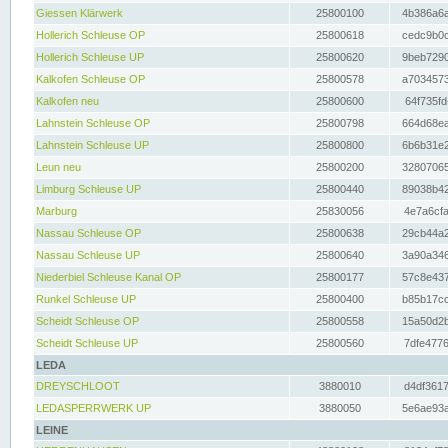
Giessen Klärwerk
25800100
4b386a6a
Hollerich Schleuse OP
25800618
cedc9b0c
Hollerich Schleuse UP
25800620
9beb7290
Kalkofen Schleuse OP
25800578
a7034573
Kalkofen neu
25800600
64f735fd
Lahnstein Schleuse OP
25800798
664d68ea
Lahnstein Schleuse UP
25800800
6b6b31e2
Leun neu
25800200
32807065
Limburg Schleuse UP
25800440
89038b42
Marburg
25830056
4e7a6cfa
Nassau Schleuse OP
25800638
29cb44a2
Nassau Schleuse UP
25800640
3a90a346
Niederbiel Schleuse Kanal OP
25800177
57c8e437
Runkel Schleuse UP
25800400
b85b17cc
Scheidt Schleuse OP
25800558
15a50d2b
Scheidt Schleuse UP
25800560
7dfe4776
LEDA
DREYSCHLOOT
3880010
d4df3617
LEDASPERRWERK UP
3880050
5e6ae93a
LEINE