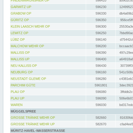
FINDENWIRUNSHIER OP
596410
a5902c55
GARWITZ UP
596230
12499527
GRABOW OP
596330
db4a69b2
GÜRITZ OP
596350
956ce5ff
KLEIN LAASCH WEHR OP
596300
25530a3e
LEWITZ OP
596250
7bbd90ad
LÜBZ OP
596140
d75442cf
MALCHOW WEHR OP
596200
bccaacb3
MALLISS OP
596390
497c29ee
MALLISS UP
596400
a64918a6
NEU KALLISS OP
596430
30739ff3
NEUBURG OP
596160
541c508a
NEUSTADT GLEWE OP
596280
c4381eb3
PARCHIM GÜTE
5961801
3dec3921
PLAU OP
596080
3ffddb2c
PLAU UP
596090
506e6b03
WAREN
596030
bd317edd
MÜGGELSPREE
GROSSE TRÄNKE WEHR OP
582660
81630fdd
GROSSE TRÄNKE WEHR UP
582670
cfad4ee5
MÜRITZ-HAVEL-WASSERSTRASSE