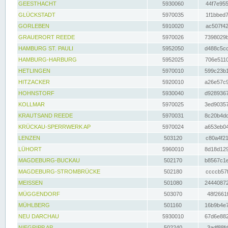
GEESTHACHT
5930060
44f7e955
GLÜCKSTADT
5970035
1f1bbed7
GORLEBEN
5910020
ac507f42
GRAUERORT REEDE
5970026
7398029b
HAMBURG ST. PAULI
5952050
d488c5cc
HAMBURG-HARBURG
5952025
706e5110
HETLINGEN
5970010
599c23b1
HITZACKER
5920010
a26e57c9
HOHNSTORF
5930040
d9289367
KOLLMAR
5970025
3ed90357
KRAUTSAND REEDE
5970031
8c20b4dc
KRÜCKAU-SPERRWERK AP
5970024
a653eb04
LENZEN
503120
c80a4f21
LÜHORT
5960010
8d18d129
MAGDEBURG-BUCKAU
502170
b8567c1e
MAGDEBURG-STROMBRÜCKE
502180
ccccb57f
MEISSEN
501080
24440872
MÜGGENDORF
503070
48f2661f
MÜHLBERG
501160
16b9b4e7
NEU DARCHAU
5930010
67d6e882
NIEGRIPP AP
502240
3adf88fd