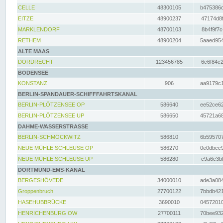
CELLE
48300105
b475386c
EITZE
48900237
47174d8f
MARKLENDORF
48700103
8b4f9f7c
RETHEM
48900204
5aaed954
ALTE MAAS
DORDRECHT
123456785
6c6f84c2
BODENSEE
KONSTANZ
906
aa9179c1
BERLIN-SPANDAUER-SCHIFFFAHRTSKANAL
BERLIN-PLÖTZENSEE OP
586640
ee52ce62
BERLIN-PLÖTZENSEE UP
586650
45721a68
DAHME-WASSERSTRASSE
BERLIN-SCHMÖCKWITZ
586810
6b595707
NEUE MÜHLE SCHLEUSE OP
586270
0e0dbcc9
NEUE MÜHLE SCHLEUSE UP
586280
c9a6c3bf
DORTMUND-EMS-KANAL
BERGESHÖVEDE
34000010
ade3a084
Groppenbruch
27700122
7bbdb421
HASEHUBBRÜCKE
3690010
04572010
HENRICHENBURG OW
27700111
70bee932