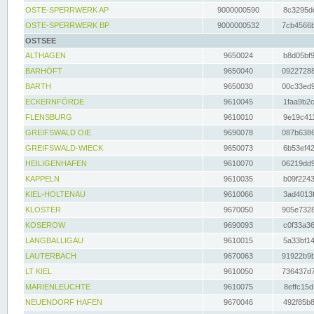
OSTE-SPERRWERK AP
9000000590
8c3295dc
OSTE-SPERRWERK BP
9000000532
7cb4566b
OSTSEE
ALTHAGEN
9650024
b8d05bf9
BARHÖFT
9650040
09227288
BARTH
9650030
00c33ed9
ECKERNFÖRDE
9610045
1faa9b2c
FLENSBURG
9610010
9e19c411
GREIFSWALD OIE
9690078
087b6386
GREIFSWALD-WIECK
9650073
6b53ef42
HEILIGENHAFEN
9610070
06219dd9
KAPPELN
9610035
b09f2243
KIEL-HOLTENAU
9610066
3ad4013f
KLOSTER
9670050
905e7328
KOSEROW
9690093
c0f33a36
LANGBALLIGAU
9610015
5a33bf14
LAUTERBACH
9670063
91922b9b
LT KIEL
9610050
736437d7
MARIENLEUCHTE
9610075
8effc15d
NEUENDORF HAFEN
9670046
492f85b8