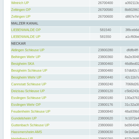
Wintrich UP
26700400
a392113c
Zeltingen OP
26700580
8b802863
Zeltingen UP
26700600
d867e7e9
MALZER KANAL
LIEBENWALDE OP
581540
3f8ceb6d
LIEBENWALDE UP
581550
a1cf60be
NECKAR
Aldingen Schleuse UP
23800280
dfdfb4ff
Beihingen Wehr UP
23800360
8a2e3048
Besigheim SKA
23800460
46d8ed02
Besigheim Schleuse UP
23800480
57db82c7
Besigheim Wehr UP
23800440
42c11b7a
Cannstatt Schleuse UP
23800240
7068d262
Deizisau Schleuse UP
23800120
c5b6243d
Esslingen Schleuse UP
23800180
130a3761
Esslingen Wehr OP
23800176
31c32a38
Feudenheim Schleuse UP
23800840
48a939b9
Gundelsheim UP
23800620
fc1072e4
Guttenbach Schleuse UP
23800660
bd36404b
Hassmersheim AMS
23800630
0e1b8ae0
Heidelberg UP
23800760
827b2685