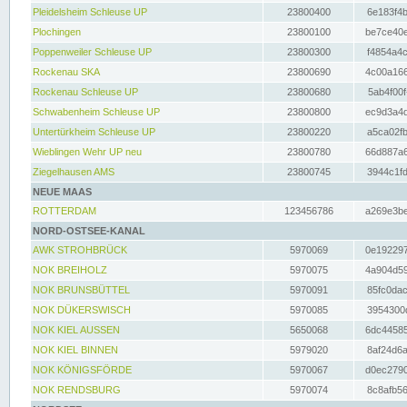
Pleidelsheim Schleuse UP
23800400
6e183f4b
Plochingen
23800100
be7ce40e
Poppenweiler Schleuse UP
23800300
f4854a4c
Rockenau SKA
23800690
4c00a166
Rockenau Schleuse UP
23800680
5ab4f00f
Schwabenheim Schleuse UP
23800800
ec9d3a4d
Untertürkheim Schleuse UP
23800220
a5ca02fb
Wieblingen Wehr UP neu
23800780
66d887a6
Ziegelhausen AMS
23800745
3944c1fd
NEUE MAAS
ROTTERDAM
123456786
a269e3be
NORD-OSTSEE-KANAL
AWK STROHBRÜCK
5970069
0e192297
NOK BREIHOLZ
5970075
4a904d59
NOK BRUNSBÜTTEL
5970091
85fc0dac
NOK DÜKERSWISCH
5970085
3954300d
NOK KIEL AUSSEN
5650068
6dc44585
NOK KIEL BINNEN
5979020
8af24d6a
NOK KÖNIGSFÖRDE
5970067
d0ec2790
NOK RENDSBURG
5970074
8c8afb56