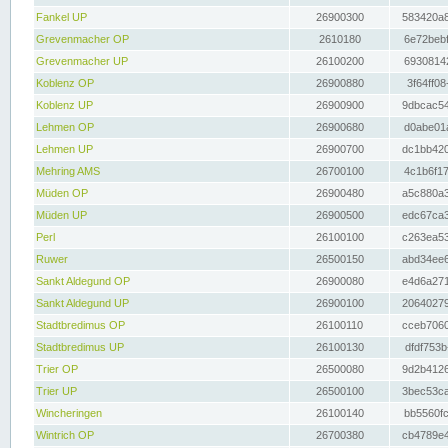
Fankel UP
26900300
583420a8
Grevenmacher OP
2610180
6e72bebf
Grevenmacher UP
26100200
69308142
Koblenz OP
26900880
3f64ff08
Koblenz UP
26900900
9dbcac54
Lehmen OP
26900680
d0abe01a
Lehmen UP
26900700
dc1bb420
Mehring AMS
26700100
4c1b6f17
Müden OP
26900480
a5c880a3
Müden UP
26900500
edc67ca3
Perl
26100100
c263ea53
Ruwer
26500150
abd34ee6
Sankt Aldegund OP
26900080
e4d6a271
Sankt Aldegund UP
26900100
20640279
Stadtbredimus OP
26100110
cceb7060
Stadtbredimus UP
26100130
dfdf753b
Trier OP
26500080
9d2b4126
Trier UP
26500100
3bec53ca
Wincheringen
26100140
bb5560fc
Wintrich OP
26700380
cb4789e4