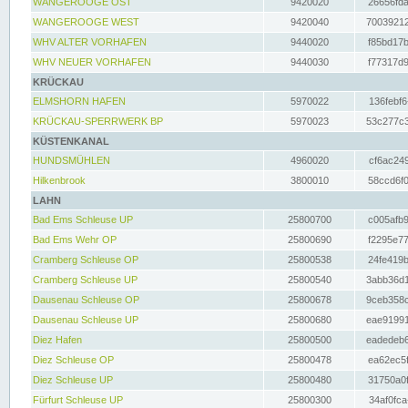
WANGEROOGE OST
9420020
26656fda
WANGEROOGE WEST
9420040
70039212
WHV ALTER VORHAFEN
9440020
f85bd17b
WHV NEUER VORHAFEN
9440030
f77317d9
KRÜCKAU
ELMSHORN HAFEN
5970022
136febf6
KRÜCKAU-SPERRWERK BP
5970023
53c277c3
KÜSTENKANAL
HUNDSMÜHLEN
4960020
cf6ac249
Hilkenbrook
3800010
58ccd6f0
LAHN
Bad Ems Schleuse UP
25800700
c005afb9
Bad Ems Wehr OP
25800690
f2295e77
Cramberg Schleuse OP
25800538
24fe419b
Cramberg Schleuse UP
25800540
3abb36d1
Dausenau Schleuse OP
25800678
9ceb358c
Dausenau Schleuse UP
25800680
eae91991
Diez Hafen
25800500
eadedeb6
Diez Schleuse OP
25800478
ea62ec5f
Diez Schleuse UP
25800480
31750a0f
Fürfurt Schleuse UP
25800300
34af0fca