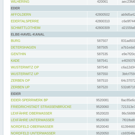
WILHERING
420061
aec23fd6
EDER
AFFOLDERN
42800502
ab9d5a42
EDERTALSPERRE
42800310
c6e9f744
SCHMITTLOTHEIM
42800309
d2155fa6
ELBE-HAVEL-KANAL
BURG
587507
831ad501
DETERSHAGEN
587505
a7b1eda9
GENTHIN
587535
e9e7f20c
KADE
587541
e4f29379
WUSTERWITZ OP
587540
c6a12d34
WUSTERWITZ UP
587550
3bfcf759
ZERBEN OP
587510
64c37072
ZERBEN UP
587520
532d8718
EIDER
EIDER-SPERRWERK BP
9520081
8ac85e6c
FRIEDRICHSTADT STRASSENBRÜCKE
9520060
721313e7
LEXFÄHRE OBERWASSER
9520020
86c5688f
LEXFÄHRE UNTERWASSER
9520030
7f01fbd8
NORDFELD OBERWASSER
9520040
61394669
NORDFELD UNTERWASSER
9520050
cb93548e