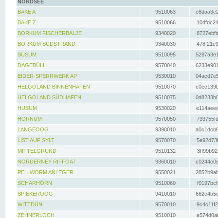
NORDSEE
BAKE A
9510063
e8daa3e2
BAKE Z
9510066
104fdc24
BORKUM FISCHERBALJE
9340020
8727ebfd
BORKUM SÜDSTRAND
9340030
478f21e9
BÜSUM
9510095
5287a3e1
DAGEBÜLL
9570040
6233e901
EIDER-SPERRWERK AP
9530010
04acd7e5
HELGOLAND BINNENHAFEN
9510070
c0ec139b
HELGOLAND SÜDHAFEN
9510075
0d8233b8
HUSUM
9530020
e114aeec
HÖRNUM
9570050
733755fd
LANGEOOG
9390010
a0c1dcb6
LIST AUF SYLT
9570070
5e92d73f
MITTELGRUND
9510132
3ff99b92
NORDERNEY RIFFGAT
9360010
c0244c0e
PELLWORM ANLEGER
9550021
2852b9ab
SCHARHÖRN
9510060
f0197bcf
SPIEKEROOG
9410010
662c4b5e
WITTDÜN
9570010
9c4c11f2
ZEHNERLOCH
9510010
e574d0af