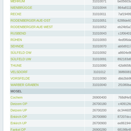
MEHRUM
31010071
be05603a
NIENBRÜGGE
31010044
864a8111
RECKE
31010011
7af19499
RODENBERGER AUE-OST
31010051
6288de60
RODENBERGER AUE-WEST
31010052
eb24b5a3
RUSBEND
31010043
c1f06401
RÜHEN
31010093
4ed5f6da
SEHNDE
31010070
ab0d9117
SÜLFELD OW
31010092
a8604e8f
SÜLFELD UW
31010091
892183d6
THUNE
31010080
42b865fb
VELSDORF
3101012
36f80081
VORSFELDE
31010090
dbb2bb9f
WARBER GRABEN
31010040
2f1080ba
MOSEL
Cochem
26900400
768df4e9
Detzem OP
26700180
c40912fd
Detzem UP
26700200
dc344605
Enkirch OP
26700880
87207dcd
Enkirch UP
26700900
ee861944
Fankel OP
26900280
68198b48