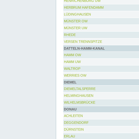
HENRICHENBURG UW
HERBRUM HAFENDAMM
LÜDINGHAUSEN
MÜNSTER OW
MÜNSTER UW
RHEDE
VERSEN TRENNSPITZE
DATTELN-HAMM-KANAL
HAMM OW
HAMM UW
WALTROP
WERRIES OW
DIEMEL
DIEMELTALSPERRE
HELMINGHAUSEN
WILHELMSBRÜCKE
DONAU
ACHLEITEN
DEGGENDORF
DÜRNSTEIN
ERLAU