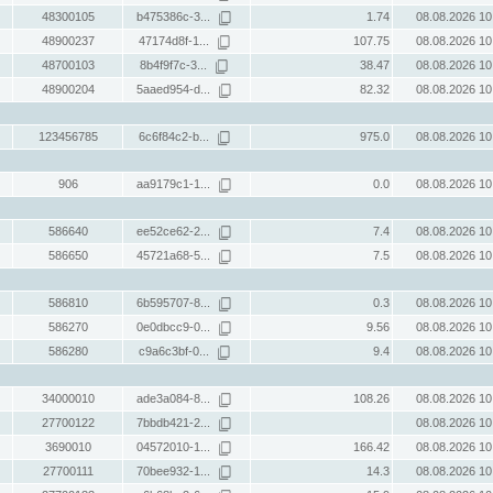
48300105
b475386c-3...
1.74
08.08.2026 10
48900237
47174d8f-1...
107.75
08.08.2026 10
48700103
8b4f9f7c-3...
38.47
08.08.2026 10
48900204
5aaed954-d...
82.32
08.08.2026 10
123456785
6c6f84c2-b...
975.0
08.08.2026 10
906
aa9179c1-1...
0.0
08.08.2026 10
586640
ee52ce62-2...
7.4
08.08.2026 10
586650
45721a68-5...
7.5
08.08.2026 10
586810
6b595707-8...
0.3
08.08.2026 10
586270
0e0dbcc9-0...
9.56
08.08.2026 10
586280
c9a6c3bf-0...
9.4
08.08.2026 10
34000010
ade3a084-8...
108.26
08.08.2026 10
27700122
7bbdb421-2...
08.08.2026 10
3690010
04572010-1...
166.42
08.08.2026 10
27700111
70bee932-1...
14.3
08.08.2026 10