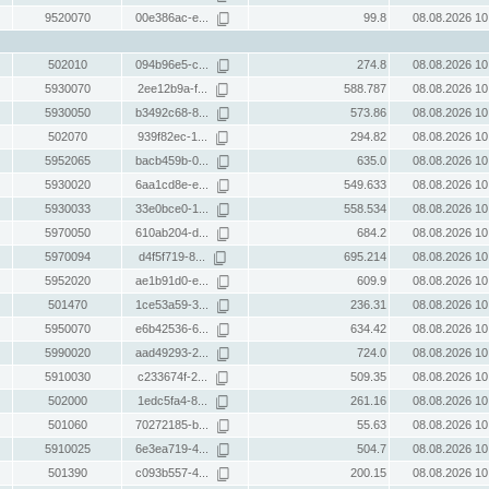
9520070
00e386ac-e...
99.8
08.08.2026 10
502010
094b96e5-c...
274.8
08.08.2026 10
5930070
2ee12b9a-f...
588.787
08.08.2026 10
5930050
b3492c68-8...
573.86
08.08.2026 10
502070
939f82ec-1...
294.82
08.08.2026 10
5952065
bacb459b-0...
635.0
08.08.2026 10
5930020
6aa1cd8e-e...
549.633
08.08.2026 10
5930033
33e0bce0-1...
558.534
08.08.2026 10
5970050
610ab204-d...
684.2
08.08.2026 10
5970094
d4f5f719-8...
695.214
08.08.2026 10
5952020
ae1b91d0-e...
609.9
08.08.2026 10
501470
1ce53a59-3...
236.31
08.08.2026 10
5950070
e6b42536-6...
634.42
08.08.2026 10
5990020
aad49293-2...
724.0
08.08.2026 10
5910030
c233674f-2...
509.35
08.08.2026 10
502000
1edc5fa4-8...
261.16
08.08.2026 10
501060
70272185-b...
55.63
08.08.2026 10
5910025
6e3ea719-4...
504.7
08.08.2026 10
501390
c093b557-4...
200.15
08.08.2026 10