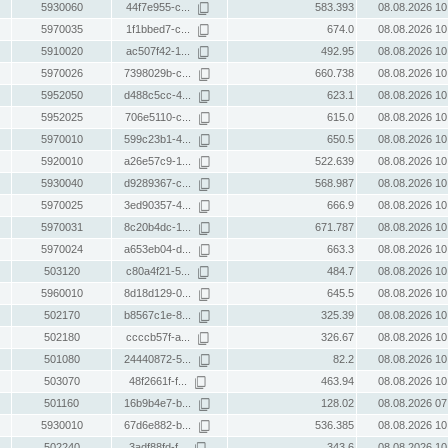
5930060
44f7e955-c...
583.393
08.08.2026 10
5970035
1f1bbed7-c...
674.0
08.08.2026 10
5910020
ac507f42-1...
492.95
08.08.2026 10
5970026
7398029b-c...
660.738
08.08.2026 10
5952050
d488c5cc-4...
623.1
08.08.2026 10
5952025
706e5110-c...
615.0
08.08.2026 10
5970010
599c23b1-4...
650.5
08.08.2026 10
5920010
a26e57c9-1...
522.639
08.08.2026 10
5930040
d9289367-c...
568.987
08.08.2026 10
5970025
3ed90357-4...
666.9
08.08.2026 10
5970031
8c20b4dc-1...
671.787
08.08.2026 10
5970024
a653eb04-d...
663.3
08.08.2026 10
503120
c80a4f21-5...
484.7
08.08.2026 10
5960010
8d18d129-0...
645.5
08.08.2026 10
502170
b8567c1e-8...
325.39
08.08.2026 10
502180
ccccb57f-a...
326.67
08.08.2026 10
501080
24440872-5...
82.2
08.08.2026 10
503070
48f2661f-f...
463.94
08.08.2026 10
501160
16b9b4e7-b...
128.02
08.08.2026 07
5930010
67d6e882-b...
536.385
08.08.2026 10
502240
3adf88fd-f...
343.6
08.08.2026 10