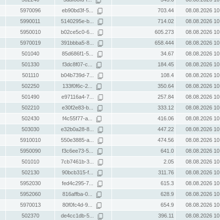
5970096
eb90bd3f-5...
703.44
08.08.2026 10
5990011
5140295e-b...
714.02
08.08.2026 10
5950010
b02ce5c0-6...
605.273
08.08.2026 10
5970019
391bbba5-8...
658.444
08.08.2026 10
501040
85d686f1-5...
34.67
08.08.2026 10
501330
f3dc8f07-c...
184.45
08.08.2026 10
501110
b04b739d-7...
108.4
08.08.2026 10
502250
133f0f6c-2...
350.64
08.08.2026 10
501490
e97116a4-7...
257.84
08.08.2026 10
502210
e30f2e83-b...
333.12
08.08.2026 10
502430
f4c55f77-a...
416.06
08.08.2026 10
503030
e32b0a28-8...
447.22
08.08.2026 10
5910010
550e3885-a...
474.56
08.08.2026 10
5950090
f3c6ee73-5...
641.0
08.08.2026 10
501010
7cb7461b-3...
2.05
08.08.2026 10
502130
90bcb315-f...
311.76
08.08.2026 10
5952030
fed4c295-7...
615.3
08.08.2026 10
5952060
816affba-0...
628.9
08.08.2026 10
5970013
80f0fc4d-9...
654.9
08.08.2026 10
502370
de4cc1db-5...
396.11
08.08.2026 10