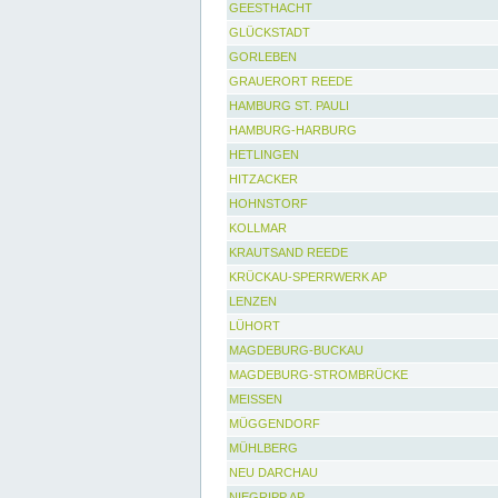
GEESTHACHT
GLÜCKSTADT
GORLEBEN
GRAUERORT REEDE
HAMBURG ST. PAULI
HAMBURG-HARBURG
HETLINGEN
HITZACKER
HOHNSTORF
KOLLMAR
KRAUTSAND REEDE
KRÜCKAU-SPERRWERK AP
LENZEN
LÜHORT
MAGDEBURG-BUCKAU
MAGDEBURG-STROMBRÜCKE
MEISSEN
MÜGGENDORF
MÜHLBERG
NEU DARCHAU
NIEGRIPP AP