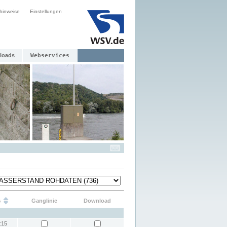
hinweise
Einstellungen
loads
Webservices
s
Ganglinie
Download
:15