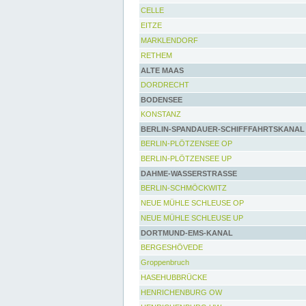
CELLE
EITZE
MARKLENDORF
RETHEM
ALTE MAAS
DORDRECHT
BODENSEE
KONSTANZ
BERLIN-SPANDAUER-SCHIFFFAHRTSKANAL
BERLIN-PLÖTZENSEE OP
BERLIN-PLÖTZENSEE UP
DAHME-WASSERSTRASSE
BERLIN-SCHMÖCKWITZ
NEUE MÜHLE SCHLEUSE OP
NEUE MÜHLE SCHLEUSE UP
DORTMUND-EMS-KANAL
BERGESHÖVEDE
Groppenbruch
HASEHUBBRÜCKE
HENRICHENBURG OW