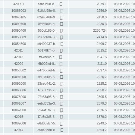
420091
f3bf0b0b-e...
2079.1
08.08.2026 10
10088003
616dd98e-8...
2256.9
08.08.2026 10
10046105
824a046b-9...
2458.3
08.08.2026 10
10090708
0fd56e0a-e...
2230.3
08.08.2026 10
10090408
560cf185-0...
2230.724
08.08.2026 10
10053009
296fc6d4-3...
2414.8
08.08.2026 10
10054500
c9409937-b...
2409.7
08.08.2026 10
42011
56178f74-b...
2015.2
08.08.2026 10
42013
ff44be4a-f...
1941.5
08.08.2026 10
42009
6b002fef-8...
2111.0
08.08.2026 10
10056302
e476bcad-b...
2397.4
08.08.2026 10
10091008
9f12c405-3...
2226.7
08.08.2026 10
10092000
33ceb441-2...
2225.2
08.08.2026 10
10068006
f768173a-7...
2350.7
08.08.2026 10
10078000
7fe63a95-8...
2305.5
08.08.2026 10
10061007
eebd633a-3...
2379.3
08.08.2026 10
10062000
7644f1d7-3...
2376.5
08.08.2026 10
42015
f7b5c3d3-3...
1879.2
08.08.2026 10
10089006
e6d68ab7-5...
2249.5
08.08.2026 10
42014
35846b8b-e...
1894.7
08.08.2026 10