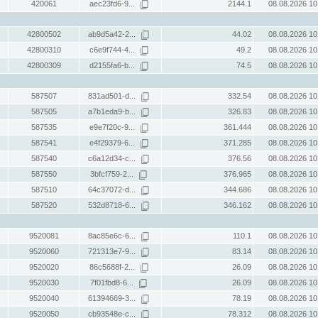
420061
aec23fd6-9...
2144.1
08.08.2026 10
42800502
ab9d5a42-2...
44.02
08.08.2026 10
42800310
c6e9f744-4...
49.2
08.08.2026 10
42800309
d2155fa6-b...
74.5
08.08.2026 10
587507
831ad501-d...
332.54
08.08.2026 10
587505
a7b1eda9-b...
326.83
08.08.2026 10
587535
e9e7f20c-9...
361.444
08.08.2026 10
587541
e4f29379-6...
371.285
08.08.2026 10
587540
c6a12d34-c...
376.56
08.08.2026 10
587550
3bfcf759-2...
376.965
08.08.2026 10
587510
64c37072-d...
344.686
08.08.2026 10
587520
532d8718-6...
346.162
08.08.2026 10
9520081
8ac85e6c-6...
110.1
08.08.2026 10
9520060
721313e7-9...
83.14
08.08.2026 10
9520020
86c5688f-2...
26.09
08.08.2026 10
9520030
7f01fbd8-6...
26.09
08.08.2026 10
9520040
61394669-3...
78.19
08.08.2026 10
9520050
cb93548e-c...
78.312
08.08.2026 10