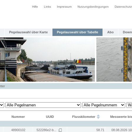
Hilfe
Links
Impressum
Nutzungsbedingungen
Datenschutz
Pegelauswahl über Karte
Pegelauswahl über Tabelle
Abo
Down
tter
Nummer
UUID
Flusskilometer
Messwerte bi
48900102
522286e2-b...
58.71
08.08.2026 10