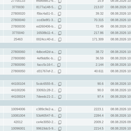
27700133
e6b68bc2-6...
15.9
08.08.2026 10
3770030
8177a148-5...
213.07
08.08.2026 10
27800020
f5bc4a51-0...
39.32
08.08.2026 10
27800040
ccd3e8f1-3...
70.315
08.08.2026 10
27800030
ed260406-b...
72.49
08.08.2026 10
3770040
16508b11-4...
217.86
08.08.2026 10
25463
0024cc40-d...
171.309
08.08.2026 10
27800060
4dbce62d-a...
38.72
08.08.2026 10
27800080
4ef9dd9c-b...
36.59
08.08.2026 10
27800090
facc5c16-f...
2.144
08.08.2026 10
27800050
d31767ef-2...
40.611
08.08.2026 10
44100104
5cdc6555-8...
90.6
08.08.2026 10
44100206
33092c28-2...
90.0
08.08.2026 10
44100024
7deedc21-2...
97.4
08.08.2026 10
10094006
c389c9e2-a...
2223.1
08.08.2026 10
10081004
53d40547-8...
2284.4
08.08.2026 10
42012
ce4e3050-2...
2009.2
08.08.2026 09
10096001
99619dc5-9...
2214.5
08.08.2026 10