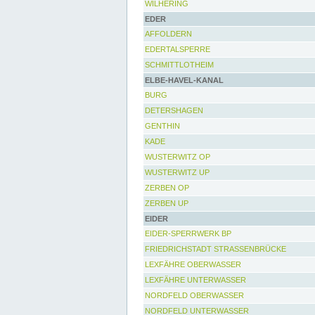
WILHERING
EDER
AFFOLDERN
EDERTALSPERRE
SCHMITTLOTHEIM
ELBE-HAVEL-KANAL
BURG
DETERSHAGEN
GENTHIN
KADE
WUSTERWITZ OP
WUSTERWITZ UP
ZERBEN OP
ZERBEN UP
EIDER
EIDER-SPERRWERK BP
FRIEDRICHSTADT STRASSENBRÜCKE
LEXFÄHRE OBERWASSER
LEXFÄHRE UNTERWASSER
NORDFELD OBERWASSER
NORDFELD UNTERWASSER