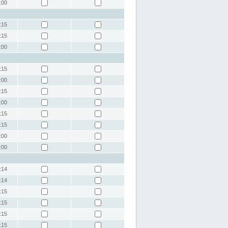
:00
:15
:15
:00
:15
:00
:15
:00
:15
:15
:00
:00
:14
:14
:15
:15
:15
:15