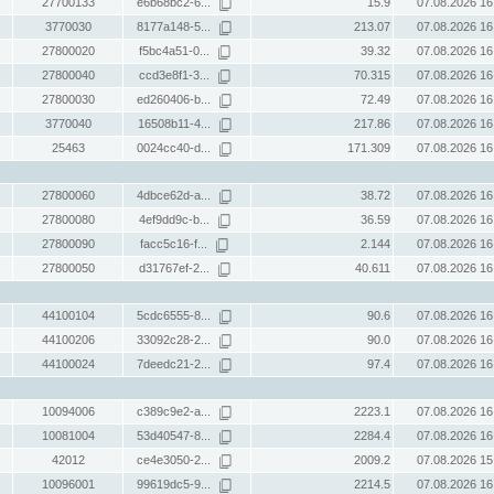
27700133
e6b68bc2-6...
15.9
07.08.2026 16
3770030
8177a148-5...
213.07
07.08.2026 16
27800020
f5bc4a51-0...
39.32
07.08.2026 16
27800040
ccd3e8f1-3...
70.315
07.08.2026 16
27800030
ed260406-b...
72.49
07.08.2026 16
3770040
16508b11-4...
217.86
07.08.2026 16
25463
0024cc40-d...
171.309
07.08.2026 16
27800060
4dbce62d-a...
38.72
07.08.2026 16
27800080
4ef9dd9c-b...
36.59
07.08.2026 16
27800090
facc5c16-f...
2.144
07.08.2026 16
27800050
d31767ef-2...
40.611
07.08.2026 16
44100104
5cdc6555-8...
90.6
07.08.2026 16
44100206
33092c28-2...
90.0
07.08.2026 16
44100024
7deedc21-2...
97.4
07.08.2026 16
10094006
c389c9e2-a...
2223.1
07.08.2026 16
10081004
53d40547-8...
2284.4
07.08.2026 16
42012
ce4e3050-2...
2009.2
07.08.2026 15
10096001
99619dc5-9...
2214.5
07.08.2026 16