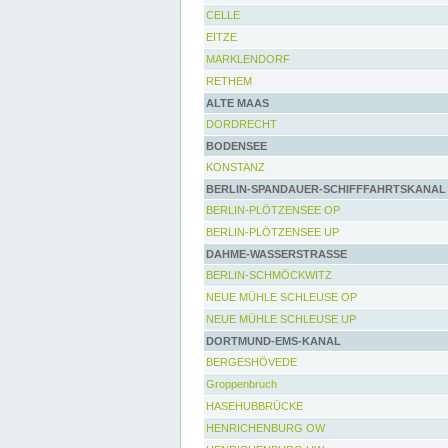
CELLE
EITZE
MARKLENDORF
RETHEM
ALTE MAAS
DORDRECHT
BODENSEE
KONSTANZ
BERLIN-SPANDAUER-SCHIFFFAHRTSKANAL
BERLIN-PLÖTZENSEE OP
BERLIN-PLÖTZENSEE UP
DAHME-WASSERSTRASSE
BERLIN-SCHMÖCKWITZ
NEUE MÜHLE SCHLEUSE OP
NEUE MÜHLE SCHLEUSE UP
DORTMUND-EMS-KANAL
BERGESHÖVEDE
Groppenbruch
HASEHUBBRÜCKE
HENRICHENBURG OW