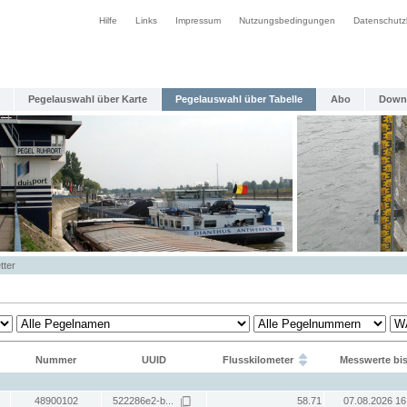
Hilfe
Links
Impressum
Nutzungsbedingungen
Datenschutz
Pegelauswahl über Karte
Pegelauswahl über Tabelle
Abo
Down
tter
Nummer
UUID
Flusskilometer
Messwerte bi
48900102
522286e2-b...
58.71
07.08.2026 16