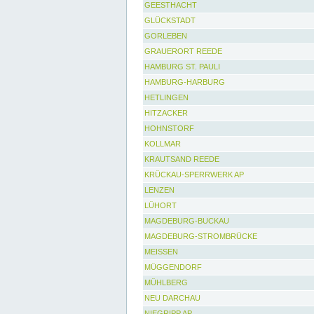
GEESTHACHT
GLÜCKSTADT
GORLEBEN
GRAUERORT REEDE
HAMBURG ST. PAULI
HAMBURG-HARBURG
HETLINGEN
HITZACKER
HOHNSTORF
KOLLMAR
KRAUTSAND REEDE
KRÜCKAU-SPERRWERK AP
LENZEN
LÜHORT
MAGDEBURG-BUCKAU
MAGDEBURG-STROMBRÜCKE
MEISSEN
MÜGGENDORF
MÜHLBERG
NEU DARCHAU
NIEGRIPP AP