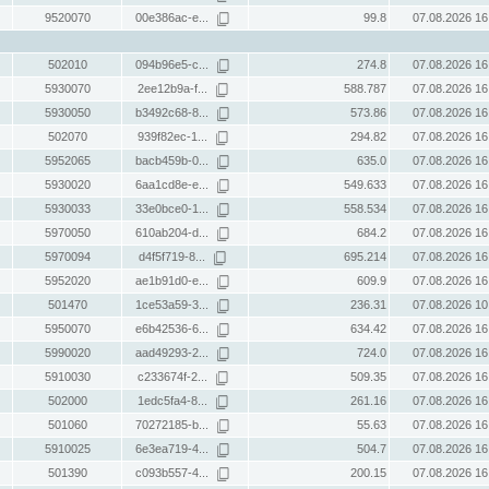
9520070
00e386ac-e...
99.8
07.08.2026 16
502010
094b96e5-c...
274.8
07.08.2026 16
5930070
2ee12b9a-f...
588.787
07.08.2026 16
5930050
b3492c68-8...
573.86
07.08.2026 16
502070
939f82ec-1...
294.82
07.08.2026 16
5952065
bacb459b-0...
635.0
07.08.2026 16
5930020
6aa1cd8e-e...
549.633
07.08.2026 16
5930033
33e0bce0-1...
558.534
07.08.2026 16
5970050
610ab204-d...
684.2
07.08.2026 16
5970094
d4f5f719-8...
695.214
07.08.2026 16
5952020
ae1b91d0-e...
609.9
07.08.2026 16
501470
1ce53a59-3...
236.31
07.08.2026 10
5950070
e6b42536-6...
634.42
07.08.2026 16
5990020
aad49293-2...
724.0
07.08.2026 16
5910030
c233674f-2...
509.35
07.08.2026 16
502000
1edc5fa4-8...
261.16
07.08.2026 16
501060
70272185-b...
55.63
07.08.2026 16
5910025
6e3ea719-4...
504.7
07.08.2026 16
501390
c093b557-4...
200.15
07.08.2026 16