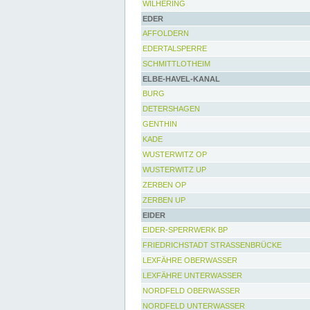
WILHERING
EDER
AFFOLDERN
EDERTALSPERRE
SCHMITTLOTHEIM
ELBE-HAVEL-KANAL
BURG
DETERSHAGEN
GENTHIN
KADE
WUSTERWITZ OP
WUSTERWITZ UP
ZERBEN OP
ZERBEN UP
EIDER
EIDER-SPERRWERK BP
FRIEDRICHSTADT STRASSENBRÜCKE
LEXFÄHRE OBERWASSER
LEXFÄHRE UNTERWASSER
NORDFELD OBERWASSER
NORDFELD UNTERWASSER