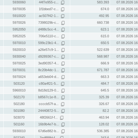
5930060
44f7e955-c...
583.393
07.08.2026 16
5970035
1f1bbed7-c...
674.0
07.08.2026 16
5910020
ac507f42-1...
492.95
07.08.2026 16
5970026
7398029b-c...
660.738
07.08.2026 16
5952050
d488c5cc-4...
623.1
07.08.2026 16
5952025
706e5110-c...
615.0
07.08.2026 16
5970010
599c23b1-4...
650.5
07.08.2026 16
5920010
a26e57c9-1...
522.639
07.08.2026 16
5930040
d9289367-c...
568.987
07.08.2026 16
5970025
3ed90357-4...
666.9
07.08.2026 16
5970031
8c20b4dc-1...
671.787
07.08.2026 16
5970024
a653eb04-d...
663.3
07.08.2026 16
503120
c80a4f21-5...
484.7
07.08.2026 16
5960010
8d18d129-0...
645.5
07.08.2026 16
502170
b8567c1e-8...
325.39
07.08.2026 16
502180
ccccb57f-a...
326.67
07.08.2026 16
501080
24440872-5...
82.2
07.08.2026 16
503070
48f2661f-f...
463.94
07.08.2026 16
501160
16b9b4e7-b...
128.02
07.08.2026 16
5930010
67d6e882-b...
536.385
07.08.2026 16
502240
3adf88fd-f...
343.6
07.08.2026 16