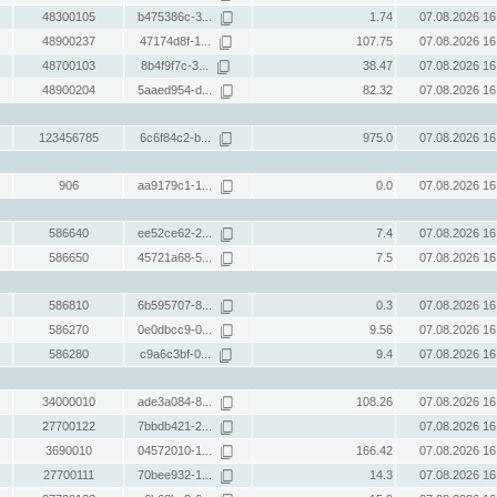
48300105
b475386c-3...
1.74
07.08.2026 16
48900237
47174d8f-1...
107.75
07.08.2026 16
48700103
8b4f9f7c-3...
38.47
07.08.2026 16
48900204
5aaed954-d...
82.32
07.08.2026 16
123456785
6c6f84c2-b...
975.0
07.08.2026 16
906
aa9179c1-1...
0.0
07.08.2026 16
586640
ee52ce62-2...
7.4
07.08.2026 16
586650
45721a68-5...
7.5
07.08.2026 16
586810
6b595707-8...
0.3
07.08.2026 16
586270
0e0dbcc9-0...
9.56
07.08.2026 16
586280
c9a6c3bf-0...
9.4
07.08.2026 16
34000010
ade3a084-8...
108.26
07.08.2026 16
27700122
7bbdb421-2...
07.08.2026 16
3690010
04572010-1...
166.42
07.08.2026 16
27700111
70bee932-1...
14.3
07.08.2026 16