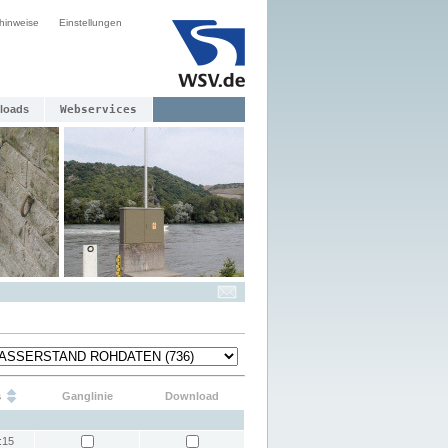
hinweise
Einstellungen
loads
Webservices
s
Ganglinie
Download
:15