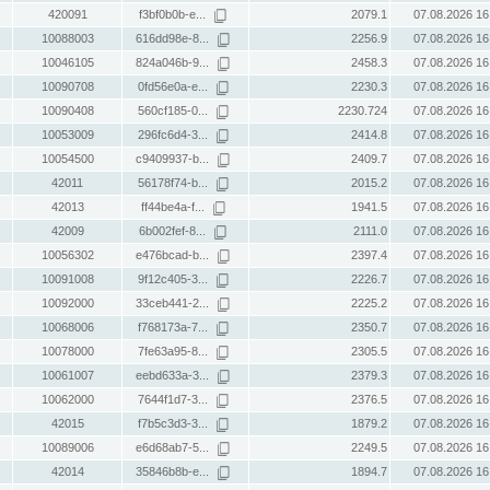
420091
f3bf0b0b-e...
2079.1
07.08.2026 16
10088003
616dd98e-8...
2256.9
07.08.2026 16
10046105
824a046b-9...
2458.3
07.08.2026 16
10090708
0fd56e0a-e...
2230.3
07.08.2026 16
10090408
560cf185-0...
2230.724
07.08.2026 16
10053009
296fc6d4-3...
2414.8
07.08.2026 16
10054500
c9409937-b...
2409.7
07.08.2026 16
42011
56178f74-b...
2015.2
07.08.2026 16
42013
ff44be4a-f...
1941.5
07.08.2026 16
42009
6b002fef-8...
2111.0
07.08.2026 16
10056302
e476bcad-b...
2397.4
07.08.2026 16
10091008
9f12c405-3...
2226.7
07.08.2026 16
10092000
33ceb441-2...
2225.2
07.08.2026 16
10068006
f768173a-7...
2350.7
07.08.2026 16
10078000
7fe63a95-8...
2305.5
07.08.2026 16
10061007
eebd633a-3...
2379.3
07.08.2026 16
10062000
7644f1d7-3...
2376.5
07.08.2026 16
42015
f7b5c3d3-3...
1879.2
07.08.2026 16
10089006
e6d68ab7-5...
2249.5
07.08.2026 16
42014
35846b8b-e...
1894.7
07.08.2026 16