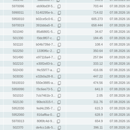
5970096
eb90bd3f-5...
703.44
07.08.2026 16
5990011
5140295e-b...
714.02
07.08.2026 16
5950010
b02ce5c0-6...
605.273
07.08.2026 16
5970019
391bbba5-8...
658.444
07.08.2026 16
501040
85d686f1-5...
34.67
07.08.2026 16
501330
f3dc8f07-c...
184.45
07.08.2026 16
501110
b04b739d-7...
108.4
07.08.2026 16
502250
133f0f6c-2...
350.64
07.08.2026 16
501490
e97116a4-7...
257.84
07.08.2026 16
502210
e30f2e83-b...
333.12
07.08.2026 16
502430
f4c55f77-a...
416.06
07.08.2026 16
503030
e32b0a28-8...
447.22
07.08.2026 16
5910010
550e3885-a...
474.56
07.08.2026 16
5950090
f3c6ee73-5...
641.0
07.08.2026 16
501010
7cb7461b-3...
2.05
07.08.2026 16
502130
90bcb315-f...
311.76
07.08.2026 16
5952030
fed4c295-7...
615.3
07.08.2026 16
5952060
816affba-0...
628.9
07.08.2026 16
5970013
80f0fc4d-9...
654.9
07.08.2026 16
502370
de4cc1db-5...
396.11
07.08.2026 16