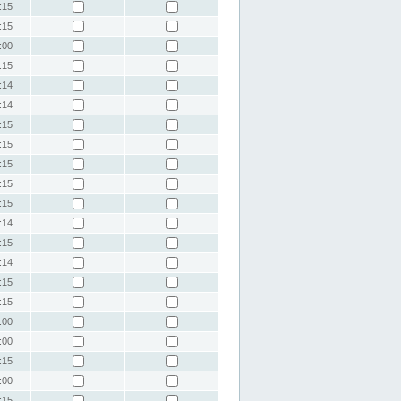
:15
:15
:00
:15
:14
:14
:15
:15
:15
:15
:15
:14
:15
:14
:15
:15
:00
:00
:15
:00
:15