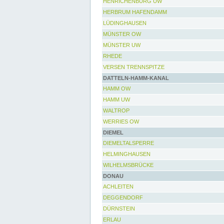
HENRICHENBURG UW
HERBRUM HAFENDAMM
LÜDINGHAUSEN
MÜNSTER OW
MÜNSTER UW
RHEDE
VERSEN TRENNSPITZE
DATTELN-HAMM-KANAL
HAMM OW
HAMM UW
WALTROP
WERRIES OW
DIEMEL
DIEMELTALSPERRE
HELMINGHAUSEN
WILHELMSBRÜCKE
DONAU
ACHLEITEN
DEGGENDORF
DÜRNSTEIN
ERLAU