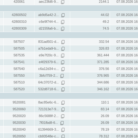
420061
aec23fd6-9...
2144.1
07.08.2026 16
42800502
ab9d5a42-2...
44.02
07.08.2026 16
42800310
c6e9f744-4...
49.2
07.08.2026 16
42800309
d2155fa6-b...
74.5
07.08.2026 16
587507
831ad501-d...
332.54
07.08.2026 16
587505
a7b1eda9-b...
326.83
07.08.2026 16
587535
e9e7f20c-9...
361.444
07.08.2026 16
587541
e4f29379-6...
371.285
07.08.2026 16
587540
c6a12d34-c...
376.56
07.08.2026 16
587550
3bfcf759-2...
376.965
07.08.2026 16
587510
64c37072-d...
344.686
07.08.2026 16
587520
532d8718-6...
346.162
07.08.2026 16
9520081
8ac85e6c-6...
110.1
07.08.2026 16
9520060
721313e7-9...
83.14
07.08.2026 16
9520020
86c5688f-2...
26.09
07.08.2026 16
9520030
7f01fbd8-6...
26.09
07.08.2026 16
9520040
61394669-3...
78.19
07.08.2026 16
9520050
cb93548e-c...
78.312
07.08.2026 16