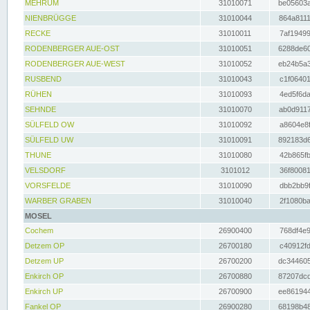
MEHRUM
31010071
be05603a
NIENBRÜGGE
31010044
864a8111
RECKE
31010011
7af19499
RODENBERGER AUE-OST
31010051
6288de60
RODENBERGER AUE-WEST
31010052
eb24b5a3
RUSBEND
31010043
c1f06401
RÜHEN
31010093
4ed5f6da
SEHNDE
31010070
ab0d9117
SÜLFELD OW
31010092
a8604e8f
SÜLFELD UW
31010091
892183d6
THUNE
31010080
42b865fb
VELSDORF
3101012
36f80081
VORSFELDE
31010090
dbb2bb9f
WARBER GRABEN
31010040
2f1080ba
MOSEL
Cochem
26900400
768df4e9
Detzem OP
26700180
c40912fd
Detzem UP
26700200
dc344605
Enkirch OP
26700880
87207dcd
Enkirch UP
26700900
ee861944
Fankel OP
26900280
68198b48