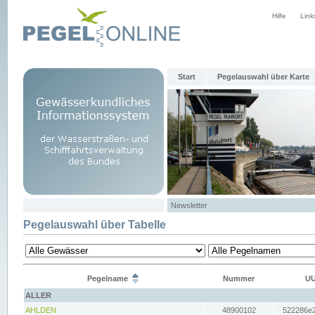
Hilfe
Link
Start
Pegelauswahl über Karte
Newsletter
Pegelauswahl über Tabelle
Pegelname
Nummer
UU
ALLER
AHLDEN
48900102
522286e2