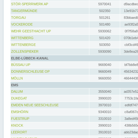
STÖR-SPERRWERK AP
5970041
d9acdbec
TANGERMÜNDE
502350
13e91b77
TORGAU
501261
83bbaedb
VOCKERODE
501480
ae93f2a5
WEHR GEESTHACHT UP
5930062
0f7f58a8
WITTENBERG
501420
070b1eb4
WITTENBERGE
503050
cbf3cd49
ZOLLENSPIEKER
5930090
3de8ea26
ELBE-LÜBECK-KANAL
BÜSSAU UP
9669040
bf7bb8e8
DONNERSCHLEUSE OP
9660049
45634232
MÖLLN
9660050
46644438
EMS
DALUM
3550040
ad357e52
DUKEGAT
3990020
7753c1fa
EMDEN NEUE SEESCHLEUSE
3970010
edfdf747
EMSHÖRN
9340010
c8af067c
FUESTRUP
3310010
3a8ed45f
KNOCK
3990010
438b565e
LEERORT
3910010
abb23dad