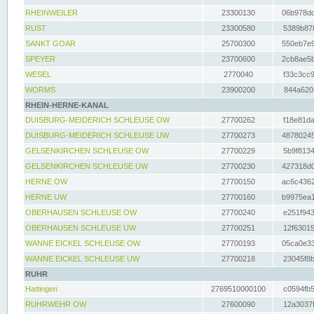
RHEINWEILER
23300130
06b978dd
RUST
23300580
5389b878
SANKT GOAR
25700300
550eb7e9
SPEYER
23700600
2cb8ae5b
WESEL
2770040
f33c3cc9
WORMS
23900200
844a620f
RHEIN-HERNE-KANAL
DUISBURG-MEIDERICH SCHLEUSE OW
27700262
f18e81da
DUISBURG-MEIDERICH SCHLEUSE UW
27700273
48780245
GELSENKIRCHEN SCHLEUSE OW
27700229
5b9f8134
GELSENKIRCHEN SCHLEUSE UW
27700230
427318d0
HERNE OW
27700150
ac6c4362
HERNE UW
27700160
b9975ea1
OBERHAUSEN SCHLEUSE OW
27700240
e251f943
OBERHAUSEN SCHLEUSE UW
27700251
12f63015
WANNE EICKEL SCHLEUSE OW
27700193
05ca0e33
WANNE EICKEL SCHLEUSE UW
27700218
23045f8b
RUHR
Hattingen
2769510000100
c0594fb5
RUHRWEHR OW
27600090
12a3037f