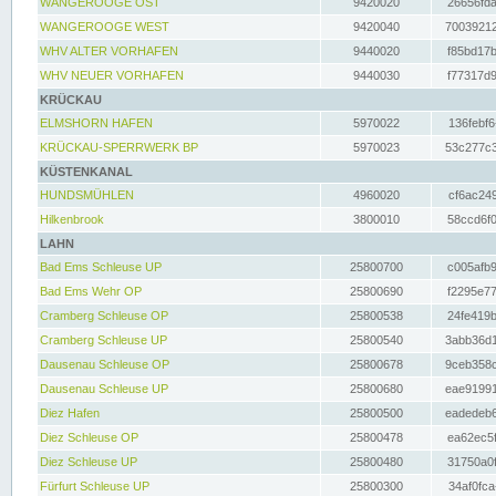
WANGEROOGE OST
9420020
26656fda
WANGEROOGE WEST
9420040
70039212
WHV ALTER VORHAFEN
9440020
f85bd17b
WHV NEUER VORHAFEN
9440030
f77317d9
KRÜCKAU
ELMSHORN HAFEN
5970022
136febf6
KRÜCKAU-SPERRWERK BP
5970023
53c277c3
KÜSTENKANAL
HUNDSMÜHLEN
4960020
cf6ac249
Hilkenbrook
3800010
58ccd6f0
LAHN
Bad Ems Schleuse UP
25800700
c005afb9
Bad Ems Wehr OP
25800690
f2295e77
Cramberg Schleuse OP
25800538
24fe419b
Cramberg Schleuse UP
25800540
3abb36d1
Dausenau Schleuse OP
25800678
9ceb358c
Dausenau Schleuse UP
25800680
eae91991
Diez Hafen
25800500
eadedeb6
Diez Schleuse OP
25800478
ea62ec5f
Diez Schleuse UP
25800480
31750a0f
Fürfurt Schleuse UP
25800300
34af0fca