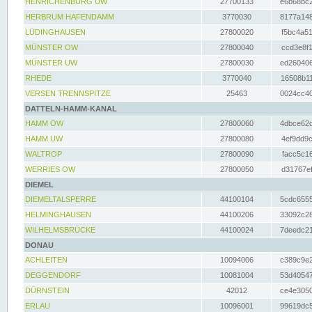
HENRICHENBURG UW
27700133
e6b68bc2
HERBRUM HAFENDAMM
3770030
8177a148
LÜDINGHAUSEN
27800020
f5bc4a51
MÜNSTER OW
27800040
ccd3e8f1
MÜNSTER UW
27800030
ed260406
RHEDE
3770040
16508b11
VERSEN TRENNSPITZE
25463
0024cc40
DATTELN-HAMM-KANAL
HAMM OW
27800060
4dbce62d
HAMM UW
27800080
4ef9dd9c
WALTROP
27800090
facc5c16
WERRIES OW
27800050
d31767ef
DIEMEL
DIEMELTALSPERRE
44100104
5cdc6555
HELMINGHAUSEN
44100206
33092c28
WILHELMSBRÜCKE
44100024
7deedc21
DONAU
ACHLEITEN
10094006
c389c9e2
DEGGENDORF
10081004
53d40547
DÜRNSTEIN
42012
ce4e3050
ERLAU
10096001
99619dc5