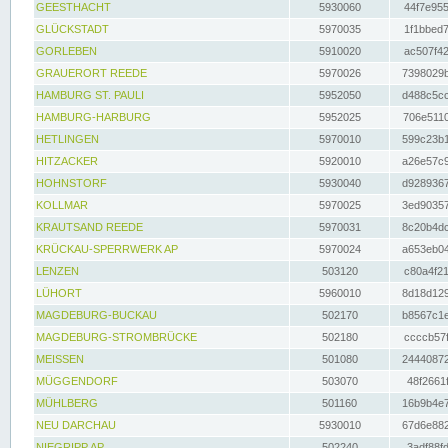
GEESTHACHT
5930060
44f7e955
GLÜCKSTADT
5970035
1f1bbed7
GORLEBEN
5910020
ac507f42
GRAUERORT REEDE
5970026
7398029b
HAMBURG ST. PAULI
5952050
d488c5cc
HAMBURG-HARBURG
5952025
706e5110
HETLINGEN
5970010
599c23b1
HITZACKER
5920010
a26e57c9
HOHNSTORF
5930040
d9289367
KOLLMAR
5970025
3ed90357
KRAUTSAND REEDE
5970031
8c20b4dc
KRÜCKAU-SPERRWERK AP
5970024
a653eb04
LENZEN
503120
c80a4f21
LÜHORT
5960010
8d18d129
MAGDEBURG-BUCKAU
502170
b8567c1e
MAGDEBURG-STROMBRÜCKE
502180
ccccb57f
MEISSEN
501080
24440872
MÜGGENDORF
503070
48f2661f
MÜHLBERG
501160
16b9b4e7
NEU DARCHAU
5930010
67d6e882
NIEGRIPP AP
502240
3adf88fd