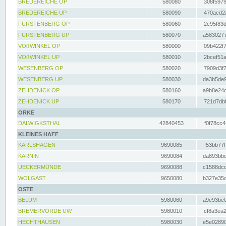
BREDEREICHE OP
580080
308f5979
BREDEREICHE UP
580090
470acd2a
FÜRSTENBERG OP
580060
2c95f83d
FÜRSTENBERG UP
580070
a5830277
VOßWINKEL OP
580000
09b422f7
VOßWINKEL UP
580010
2bcef51a
WESENBERG OP
580020
7909d3f7
WESENBERG UP
580030
da3b5de9
ZEHDENICK OP
580160
a9b8e24c
ZEHDENICK UP
580170
721d7dbf
ORKE
DALWIGKSTHAL
42840453
f0f78cc4
KLEINES HAFF
KARLSHAGEN
9690085
f53bb77f
KARNIN
9690084
da893bbd
UECKERMÜNDE
9690088
c1588dcc
WOLGAST
9650080
b327e35c
OSTE
BELUM
5980060
a9e93be0
BREMERVÖRDE UW
5980010
cf8a3ea2
HECHTHAUSEN
5980030
e5e02890