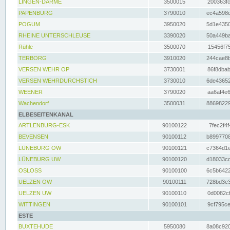
LINGEN-DARME
3500015
200363fc
PAPENBURG
3790010
ec4a598d
POGUM
3950020
5d1e4350
RHEINE UNTERSCHLEUSE
3390020
50a449ba
Rühle
3500070
15456f75
TERBORG
3910020
244cae8b
VERSEN WEHR OP
3730001
86f8dbab
VERSEN WEHRDURCHSTICH
3730010
6de43652
WEENER
3790020
aa6af4e6
Wachendorf
3500031
88698229
ELBESEITENKANAL
ARTLENBURG-ESK
90100122
7fec2f4f
BEVENSEN
90100112
b8997708
LÜNEBURG OW
90100121
c7364d1e
LÜNEBURG UW
90100120
d18033cd
OSLOSS
90100100
6c5b6422
UELZEN OW
90100111
728bd3e3
UELZEN UW
90100110
0d0082cf
WITTINGEN
90100101
9cf795ce
ESTE
BUXTEHUDE
5950080
8a08c920