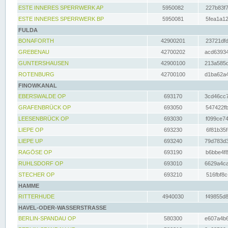
ESTE INNERES SPERRWERK AP
5950082
227b83f7
ESTE INNERES SPERRWERK BP
5950081
5fea1a12
FULDA
BONAFORTH
42900201
23721dfd
GREBENAU
42700202
acd63934
GUNTERSHAUSEN
42900100
213a585d
ROTENBURG
42700100
d1ba62a4
FINOWKANAL
EBERSWALDE OP
693170
3cd46cc7
GRAFENBRÜCK OP
693050
547422fb
LEESENBRÜCK OP
693030
f099ce74
LIEPE OP
693230
6f81b35f
LIEPE UP
693240
79d783d3
RAGÖSE OP
693190
b6bbe4f8
RUHLSDORF OP
693010
6629a4ca
STECHER OP
693210
516fbf8c
HAMME
RITTERHUDE
4940030
f49855d8
HAVEL-ODER-WASSERSTRASSE
BERLIN-SPANDAU OP
580300
e607a4b6