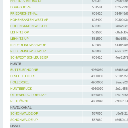
BERLIN-SPANDAU UP
580310
2c68509c
BORGSDORF
581591
1b2e2996
FRIEDRICHSTHAL
603420
314945d6
HOHENSAATEN WEST AP
603400
99309d3e
HOHENSAATEN WEST BP
603310
3404a6e5
LEHNITZ OP
581580
c8a1cf0a
LEHNITZ UP
581590
5bb1f56d
NIEDERFINOW SHW OP
692080
414dd4ee
NIEDERFINOW SHW UP
692090
4eec6b25
SCHWEDT SCHLEUSE BP
603410
4ee515f9
HUNTE
BUTTELERHÖRNE
4960060
b3d88ca6
ELSFLETH OHRT
4960080
531da758
HOLLERSIEL
4960050
2eacef2f
HUNTEBRÜCK
4960070
2e1d458b
OLDENBURG-DRIELAKE
4960030
1b51e55e
REITHÖRNE
4960040
c9df61c4
HAVELKANAL
SCHÖNWALDE OP
587050
d8ef9f21
SCHÖNWALDE UP
587060
b6650b13
IJSSEL