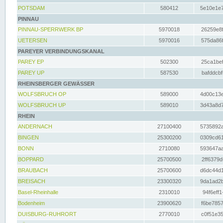
POTSDAM
580412
5e10e1e7
PINNAU
PINNAU-SPERRWERK BP
5970018
26259e8f
UETERSEN
5970016
575da86f
PAREYER VERBINDUNGSKANAL
PAREY EP
502300
25ca1bef
PAREY UP
587530
bafddcbf
RHEINSBERGER GEWÄSSER
WOLFSBRUCH OP
589000
4d00c13e
WOLFSBRUCH UP
589010
3d43a8d7
RHEIN
ANDERNACH
27100400
5735892a
BINGEN
25300200
0309cd61
BONN
2710080
593647aa
BOPPARD
25700500
2ff6379d
BRAUBACH
25700600
d6dc44d1
BREISACH
23300320
9da1ad2b
Basel-Rheinhalle
2310010
94f6eff1
Bodenheim
23900620
f6be7857
DUISBURG-RUHRORT
2770010
c0f51e35