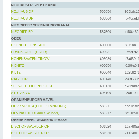
NEUHAUSER SPEISEKANAL
NEUHAUS OP
585850
963bdc26
NEUHAUS UP
585860
bf48cefd
NIEGRIPPER VERBINDUNGSKANAL
NIEGRIPP BP
587500
e506460f
ODER
EISENHÜTTENSTADT
603000
8675aa70
FRANKFURT1 (ODER)
603031
bffdf7f2
HOHENSAATEN-FINOW
603080
f7a639a4
KIENITZ
603050
6298a8f9
KIETZ
603040
16258271
RATZDORF
603140
ca3f535b
SCHWEDT-ODERBRÜCKE
603130
e28babaa
STÜTZKOW
603100
30bff0df
ORANIENBURGER HAVEL
OHV KM 3.014 (HOCHSPANNUNG)
580271
eea7e3dc
OHv km 1.467 (Blaues Wunder)
580272
8b51c505
OBERE HAVEL-WASSERSTRASSE
BISCHOFSWERDER OP
581520
16a780aa
BISCHOFSWERDER UP
581530
74134dc6