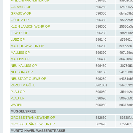
FINDENWIRUNSHIER OP
596410
a5902c55
GARWITZ UP
596230
12499527
GRABOW OP
596330
db4a69b2
GÜRITZ OP
596350
956ce5ff
KLEIN LAASCH WEHR OP
596300
25530a3e
LEWITZ OP
596250
7bbd90ad
LÜBZ OP
596140
d75442cf
MALCHOW WEHR OP
596200
bccaacb3
MALLISS OP
596390
497c29ee
MALLISS UP
596400
a64918a6
NEU KALLISS OP
596430
30739ff3
NEUBURG OP
596160
541c508a
NEUSTADT GLEWE OP
596280
c4381eb3
PARCHIM GÜTE
5961801
3dec3921
PLAU OP
596080
3ffddb2c
PLAU UP
596090
506e6b03
WAREN
596030
bd317edd
MÜGGELSPREE
GROSSE TRÄNKE WEHR OP
582660
81630fdd
GROSSE TRÄNKE WEHR UP
582670
cfad4ee5
MÜRITZ-HAVEL-WASSERSTRASSE