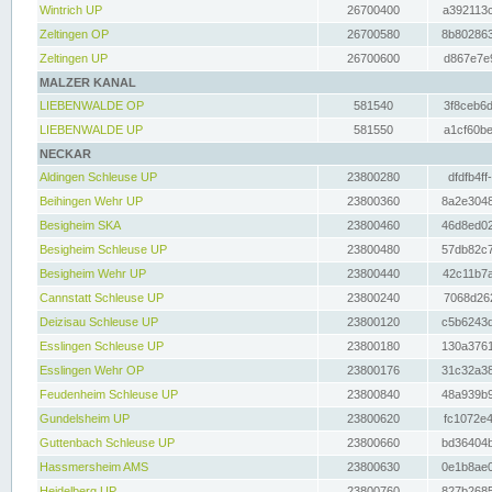
Wintrich UP
26700400
a392113c
Zeltingen OP
26700580
8b802863
Zeltingen UP
26700600
d867e7e9
MALZER KANAL
LIEBENWALDE OP
581540
3f8ceb6d
LIEBENWALDE UP
581550
a1cf60be
NECKAR
Aldingen Schleuse UP
23800280
dfdfb4ff
Beihingen Wehr UP
23800360
8a2e3048
Besigheim SKA
23800460
46d8ed02
Besigheim Schleuse UP
23800480
57db82c7
Besigheim Wehr UP
23800440
42c11b7a
Cannstatt Schleuse UP
23800240
7068d262
Deizisau Schleuse UP
23800120
c5b6243d
Esslingen Schleuse UP
23800180
130a3761
Esslingen Wehr OP
23800176
31c32a38
Feudenheim Schleuse UP
23800840
48a939b9
Gundelsheim UP
23800620
fc1072e4
Guttenbach Schleuse UP
23800660
bd36404b
Hassmersheim AMS
23800630
0e1b8ae0
Heidelberg UP
23800760
827b2685