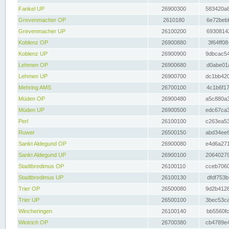
Fankel UP
26900300
583420a8
Grevenmacher OP
2610180
6e72bebf
Grevenmacher UP
26100200
69308142
Koblenz OP
26900880
3f64ff08
Koblenz UP
26900900
9dbcac54
Lehmen OP
26900680
d0abe01a
Lehmen UP
26900700
dc1bb420
Mehring AMS
26700100
4c1b6f17
Müden OP
26900480
a5c880a3
Müden UP
26900500
edc67ca3
Perl
26100100
c263ea53
Ruwer
26500150
abd34ee6
Sankt Aldegund OP
26900080
e4d6a271
Sankt Aldegund UP
26900100
20640279
Stadtbredimus OP
26100110
cceb7060
Stadtbredimus UP
26100130
dfdf753b
Trier OP
26500080
9d2b4126
Trier UP
26500100
3bec53ca
Wincheringen
26100140
bb5560fc
Wintrich OP
26700380
cb4789e4