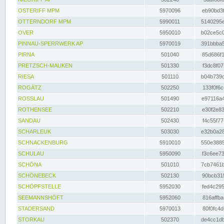
OSTERIFF MPM
5970096
eb90bd3f
OTTERNDORF MPM
5990011
5140295e
OVER
5950010
b02ce5c0
PINNAU-SPERRWERK AP
5970019
391bbba5
PIRNA
501040
85d686f1
PRETZSCH-MAUKEN
501330
f3dc8f07
RIESA
501110
b04b739d
ROGÄTZ
502250
133f0f6c
ROSSLAU
501490
e97116a4
ROTHENSEE
502210
e30f2e83
SANDAU
502430
f4c55f77
SCHARLEUK
503030
e32b0a28
SCHNACKENBURG
5910010
550e3885
SCHULAU
5950090
f3c6ee73
SCHÖNA
501010
7cb7461b
SCHÖNEBECK
502130
90bcb315
SCHÖPFSTELLE
5952030
fed4c295
SEEMANNSHÖFT
5952060
816affba
STADERSAND
5970013
80f0fc4d
STORKAU
502370
de4cc1db