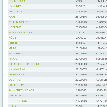
DÜSSELDORF
2750010
8f7e5f92
EMMERICH
2790020
9598e4cb
IFFEZHEIM
23500600
b02be240
KAUB
25700100
1d26e504
KEHL-KRONENHOF
23300900
23af9b02
KOBLENZ
25900700
4c7d796a
KONSTANZ-RHEIN
3329
e020e651
KÖLN
2730010
a6ee8177
LOBITH
2790050
efe13a3d
MAINZ
25100100
a37a9aa3
MANNHEIM
23700700
57090802
MAXAU
23700200
b6c6d5c8
NIERSTEIN-OPPENHEIM
23900600
d28e7ed1
Neuwied Stadt
27100370
dc407f1e
OBERWINTER
27100700
b45359df
OESTRICH
25100300
665be0fe
OTTENHEIM
23300800
787e5d63
PANNERDENSE KOP
2790060
3046493f
PHILIPPSBURG
23700500
88e972e1
PLITTERSDORF
23500700
6b774802
REES
2790010
2f025389