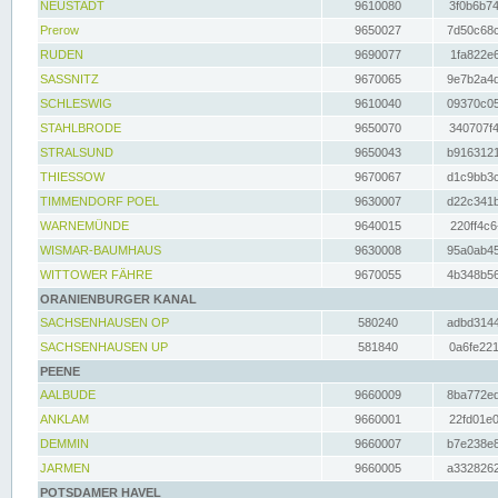
NEUSTADT
9610080
3f0b6b74
Prerow
9650027
7d50c68c
RUDEN
9690077
1fa822e6
SASSNITZ
9670065
9e7b2a4d
SCHLESWIG
9610040
09370c05
STAHLBRODE
9650070
340707f4
STRALSUND
9650043
b9163121
THIESSOW
9670067
d1c9bb3c
TIMMENDORF POEL
9630007
d22c341b
WARNEMÜNDE
9640015
220ff4c6
WISMAR-BAUMHAUS
9630008
95a0ab45
WITTOWER FÄHRE
9670055
4b348b56
ORANIENBURGER KANAL
SACHSENHAUSEN OP
580240
adbd3144
SACHSENHAUSEN UP
581840
0a6fe221
PEENE
AALBUDE
9660009
8ba772ed
ANKLAM
9660001
22fd01e0
DEMMIN
9660007
b7e238e8
JARMEN
9660005
a3328262
POTSDAMER HAVEL