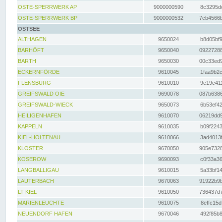
OSTE-SPERRWERK AP
9000000590
8c3295dc
OSTE-SPERRWERK BP
9000000532
7cb4566b
OSTSEE
ALTHAGEN
9650024
b8d05bf9
BARHÖFT
9650040
09227288
BARTH
9650030
00c33ed9
ECKERNFÖRDE
9610045
1faa9b2c
FLENSBURG
9610010
9e19c411
GREIFSWALD OIE
9690078
087b6386
GREIFSWALD-WIECK
9650073
6b53ef42
HEILIGENHAFEN
9610070
06219dd9
KAPPELN
9610035
b09f2243
KIEL-HOLTENAU
9610066
3ad4013f
KLOSTER
9670050
905e7328
KOSEROW
9690093
c0f33a36
LANGBALLIGAU
9610015
5a33bf14
LAUTERBACH
9670063
91922b9b
LT KIEL
9610050
736437d7
MARIENLEUCHTE
9610075
8effc15d
NEUENDORF HAFEN
9670046
492f85b8