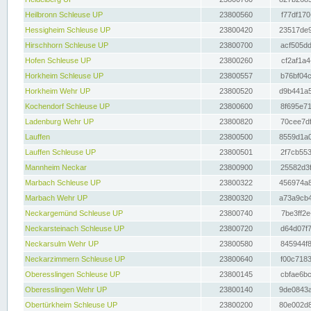
Heilbronn Schleuse UP
23800560
f77df170
Hessigheim Schleuse UP
23800420
23517de9
Hirschhorn Schleuse UP
23800700
acf505dd
Hofen Schleuse UP
23800260
cf2af1a4
Horkheim Schleuse UP
23800557
b76bf04c
Horkheim Wehr UP
23800520
d9b441a5
Kochendorf Schleuse UP
23800600
8f695e71
Ladenburg Wehr UP
23800820
70cee7df
Lauffen
23800500
8559d1a0
Lauffen Schleuse UP
23800501
2f7cb553
Mannheim Neckar
23800900
25582d3f
Marbach Schleuse UP
23800322
456974a8
Marbach Wehr UP
23800320
a73a9cb4
Neckargemünd Schleuse UP
23800740
7be3ff2e
Neckarsteinach Schleuse UP
23800720
d64d07f7
Neckarsulm Wehr UP
23800580
845944f8
Neckarzimmern Schleuse UP
23800640
f00c7183
Oberesslingen Schleuse UP
23800145
cbfae6bc
Oberesslingen Wehr UP
23800140
9de0843a
Obertürkheim Schleuse UP
23800200
80e002d8