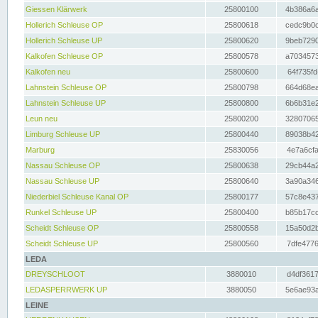
Giessen Klärwerk
25800100
4b386a6a
Hollerich Schleuse OP
25800618
cedc9b0c
Hollerich Schleuse UP
25800620
9beb7290
Kalkofen Schleuse OP
25800578
a7034573
Kalkofen neu
25800600
64f735fd
Lahnstein Schleuse OP
25800798
664d68ea
Lahnstein Schleuse UP
25800800
6b6b31e2
Leun neu
25800200
32807065
Limburg Schleuse UP
25800440
89038b42
Marburg
25830056
4e7a6cfa
Nassau Schleuse OP
25800638
29cb44a2
Nassau Schleuse UP
25800640
3a90a346
Niederbiel Schleuse Kanal OP
25800177
57c8e437
Runkel Schleuse UP
25800400
b85b17cc
Scheidt Schleuse OP
25800558
15a50d2b
Scheidt Schleuse UP
25800560
7dfe4776
LEDA
DREYSCHLOOT
3880010
d4df3617
LEDASPERRWERK UP
3880050
5e6ae93a
LEINE