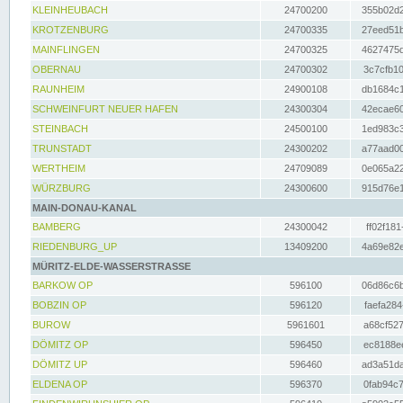
KLEINHEUBACH
24700200
355b02d2
KROTZENBURG
24700335
27eed51b
MAINFLINGEN
24700325
4627475d
OBERNAU
24700302
3c7cfb10
RAUNHEIM
24900108
db1684c1
SCHWEINFURT NEUER HAFEN
24300304
42ecae60
STEINBACH
24500100
1ed983c3
TRUNSTADT
24300202
a77aad00
WERTHEIM
24709089
0e065a22
WÜRZBURG
24300600
915d76e1
MAIN-DONAU-KANAL
BAMBERG
24300042
ff02f181
RIEDENBURG_UP
13409200
4a69e82e
MÜRITZ-ELDE-WASSERSTRASSE
BARKOW OP
596100
06d86c6b
BOBZIN OP
596120
faefa284
BUROW
5961601
a68cf527
DÖMITZ OP
596450
ec8188ee
DÖMITZ UP
596460
ad3a51da
ELDENA OP
596370
0fab94c7