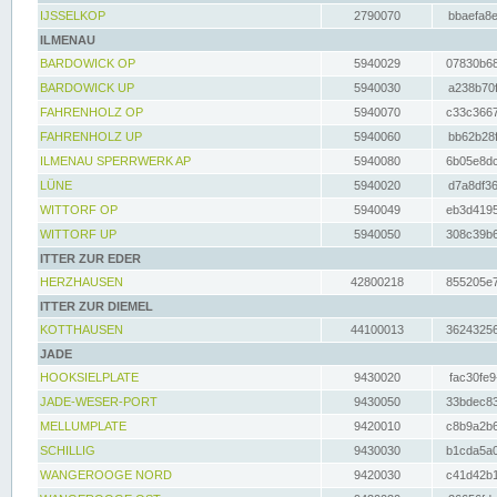
IJSSELKOP
2790070
bbaefa8e
ILMENAU
BARDOWICK OP
5940029
07830b68
BARDOWICK UP
5940030
a238b70f
FAHRENHOLZ OP
5940070
c33c3667
FAHRENHOLZ UP
5940060
bb62b28f
ILMENAU SPERRWERK AP
5940080
6b05e8dc
LÜNE
5940020
d7a8df36
WITTORF OP
5940049
eb3d4195
WITTORF UP
5940050
308c39b6
ITTER ZUR EDER
HERZHAUSEN
42800218
855205e7
ITTER ZUR DIEMEL
KOTTHAUSEN
44100013
36243256
JADE
HOOKSIELPLATE
9430020
fac30fe9
JADE-WESER-PORT
9430050
33bdec83
MELLUMPLATE
9420010
c8b9a2b6
SCHILLIG
9430030
b1cda5a0
WANGEROOGE NORD
9420030
c41d42b1