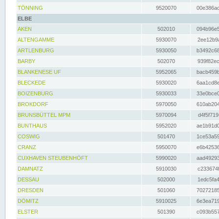
TÖNNING
9520070
00e386ac
ELBE
AKEN
502010
094b96e5
ALTENGAMME
5930070
2ee12b9a
ARTLENBURG
5930050
b3492c68
BARBY
502070
939f82ec
BLANKENESE UF
5952065
bacb459b
BLECKEDE
5930020
6aa1cd8e
BOIZENBURG
5930033
33e0bce0
BROKDORF
5970050
610ab204
BRUNSBÜTTEL MPM
5970094
d4f5f719
BUNTHAUS
5952020
ae1b91d0
COSWIG
501470
1ce53a59
CRANZ
5950070
e6b42536
CUXHAVEN STEUBENHÖFT
5990020
aad49293
DAMNATZ
5910030
c233674f
DESSAU
502000
1edc5fa4
DRESDEN
501060
70272185
DÖMITZ
5910025
6e3ea719
ELSTER
501390
c093b557