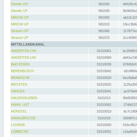
Diemitz OP
581020
d6426c42
Diemitz UP
581030
6b3b55e2
MIROW OP
581000
ab13c115
MIROW UP
581010
19cc3b9a
Strasen OP
581060
117877ec
Strasen UP
581070
2cc40997
MITTELLANDKANAL
ANDERTEN OW
31010061
bc20d819
ANDERTEN UW
31010060
dd41a7d6
BAD ESSEN
31010030
6760b547
BERENBUSCH
31010042
d2c8f60e
BRAMSCHE
31010020
bec8a6a5
BROXTEN
31010032
1125a391
HAHLEN
31010041
ac970eb0
HALDENSLEBEN
3101013
90d92801
HANN. LIST
31010062
27dfd137
HÖRSTEL
31010010
6c7c180f
KANALBRÜCKE
3101018
32b997c2
LOHNDE
31010050
516c4814
LÜBBECKE
31010031
c2aa9164