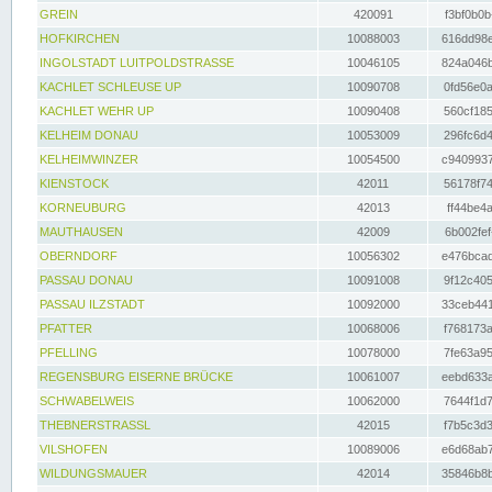
GREIN
420091
f3bf0b0b
HOFKIRCHEN
10088003
616dd98e
INGOLSTADT LUITPOLDSTRASSE
10046105
824a046b
KACHLET SCHLEUSE UP
10090708
0fd56e0a
KACHLET WEHR UP
10090408
560cf185
KELHEIM DONAU
10053009
296fc6d4
KELHEIMWINZER
10054500
c9409937
KIENSTOCK
42011
56178f74
KORNEUBURG
42013
ff44be4a
MAUTHAUSEN
42009
6b002fef
OBERNDORF
10056302
e476bcad
PASSAU DONAU
10091008
9f12c405
PASSAU ILZSTADT
10092000
33ceb441
PFATTER
10068006
f768173a
PFELLING
10078000
7fe63a95
REGENSBURG EISERNE BRÜCKE
10061007
eebd633a
SCHWABELWEIS
10062000
7644f1d7
THEBNERSTRASSL
42015
f7b5c3d3
VILSHOFEN
10089006
e6d68ab7
WILDUNGSMAUER
42014
35846b8b