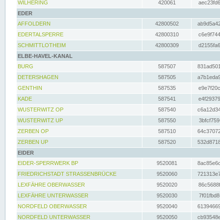
WILHERING
420061
aec23fd6
EDER
AFFOLDERN
42800502
ab9d5a42
EDERTALSPERRE
42800310
c6e9f744
SCHMITTLOTHEIM
42800309
d2155fa6
ELBE-HAVEL-KANAL
BURG
587507
831ad501
DETERSHAGEN
587505
a7b1eda9
GENTHIN
587535
e9e7f20c
KADE
587541
e4f29379
WUSTERWITZ OP
587540
c6a12d34
WUSTERWITZ UP
587550
3bfcf759
ZERBEN OP
587510
64c37072
ZERBEN UP
587520
532d8718
EIDER
EIDER-SPERRWERK BP
9520081
8ac85e6c
FRIEDRICHSTADT STRASSENBRÜCKE
9520060
721313e7
LEXFÄHRE OBERWASSER
9520020
86c5688f
LEXFÄHRE UNTERWASSER
9520030
7f01fbd8
NORDFELD OBERWASSER
9520040
61394669
NORDFELD UNTERWASSER
9520050
cb93548e