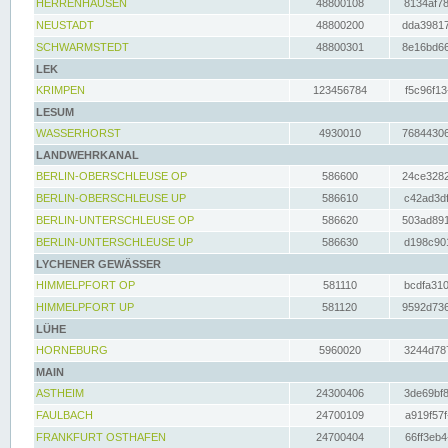
HERRENHAUSEN
48800108
8134af78
NEUSTADT
48800200
dda39817
SCHWARMSTEDT
48800301
8e16bd66
LEK
KRIMPEN
123456784
f5c96f13
LESUM
WASSERHORST
4930010
76844306
LANDWEHRKANAL
BERLIN-OBERSCHLEUSE OP
586600
24ce3282
BERLIN-OBERSCHLEUSE UP
586610
c42ad3df
BERLIN-UNTERSCHLEUSE OP
586620
503ad891
BERLIN-UNTERSCHLEUSE UP
586630
d198c901
LYCHENER GEWÄSSER
HIMMELPFORT OP
581110
bcdfa310
HIMMELPFORT UP
581120
9592d736
LÜHE
HORNEBURG
5960020
3244d787
MAIN
ASTHEIM
24300406
3de69bf8
FAULBACH
24700109
a919f57f
FRANKFURT OSTHAFEN
24700404
66ff3eb4