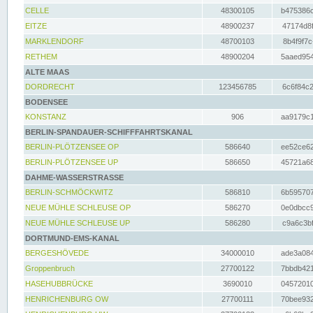
CELLE
48300105
b475386c
EITZE
48900237
47174d8f
MARKLENDORF
48700103
8b4f9f7c
RETHEM
48900204
5aaed954
ALTE MAAS
DORDRECHT
123456785
6c6f84c2
BODENSEE
KONSTANZ
906
aa9179c1
BERLIN-SPANDAUER-SCHIFFFAHRTSKANAL
BERLIN-PLÖTZENSEE OP
586640
ee52ce62
BERLIN-PLÖTZENSEE UP
586650
45721a68
DAHME-WASSERSTRASSE
BERLIN-SCHMÖCKWITZ
586810
6b595707
NEUE MÜHLE SCHLEUSE OP
586270
0e0dbcc9
NEUE MÜHLE SCHLEUSE UP
586280
c9a6c3bf
DORTMUND-EMS-KANAL
BERGESHÖVEDE
34000010
ade3a084
Groppenbruch
27700122
7bbdb421
HASEHUBBRÜCKE
3690010
04572010
HENRICHENBURG OW
27700111
70bee932