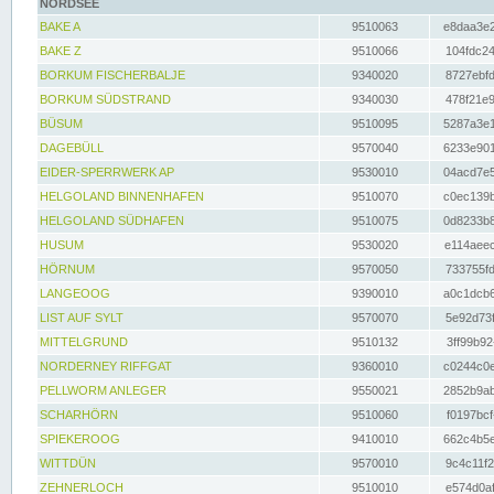
NORDSEE
BAKE A
9510063
e8daa3e2
BAKE Z
9510066
104fdc24
BORKUM FISCHERBALJE
9340020
8727ebfd
BORKUM SÜDSTRAND
9340030
478f21e9
BÜSUM
9510095
5287a3e1
DAGEBÜLL
9570040
6233e901
EIDER-SPERRWERK AP
9530010
04acd7e5
HELGOLAND BINNENHAFEN
9510070
c0ec139b
HELGOLAND SÜDHAFEN
9510075
0d8233b8
HUSUM
9530020
e114aeec
HÖRNUM
9570050
733755fd
LANGEOOG
9390010
a0c1dcb6
LIST AUF SYLT
9570070
5e92d73f
MITTELGRUND
9510132
3ff99b92
NORDERNEY RIFFGAT
9360010
c0244c0e
PELLWORM ANLEGER
9550021
2852b9ab
SCHARHÖRN
9510060
f0197bcf
SPIEKEROOG
9410010
662c4b5e
WITTDÜN
9570010
9c4c11f2
ZEHNERLOCH
9510010
e574d0af