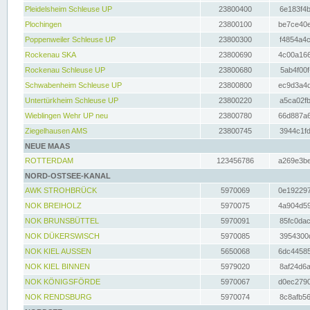
Pleidelsheim Schleuse UP
23800400
6e183f4b
Plochingen
23800100
be7ce40e
Poppenweiler Schleuse UP
23800300
f4854a4c
Rockenau SKA
23800690
4c00a166
Rockenau Schleuse UP
23800680
5ab4f00f
Schwabenheim Schleuse UP
23800800
ec9d3a4d
Untertürkheim Schleuse UP
23800220
a5ca02fb
Wieblingen Wehr UP neu
23800780
66d887a6
Ziegelhausen AMS
23800745
3944c1fd
NEUE MAAS
ROTTERDAM
123456786
a269e3be
NORD-OSTSEE-KANAL
AWK STROHBRÜCK
5970069
0e192297
NOK BREIHOLZ
5970075
4a904d59
NOK BRUNSBÜTTEL
5970091
85fc0dac
NOK DÜKERSWISCH
5970085
3954300d
NOK KIEL AUSSEN
5650068
6dc44585
NOK KIEL BINNEN
5979020
8af24d6a
NOK KÖNIGSFÖRDE
5970067
d0ec2790
NOK RENDSBURG
5970074
8c8afb56