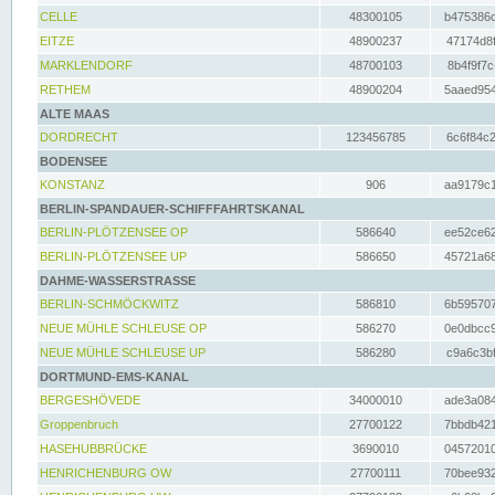
CELLE
48300105
b475386c
EITZE
48900237
47174d8f
MARKLENDORF
48700103
8b4f9f7c
RETHEM
48900204
5aaed954
ALTE MAAS
DORDRECHT
123456785
6c6f84c2
BODENSEE
KONSTANZ
906
aa9179c1
BERLIN-SPANDAUER-SCHIFFFAHRTSKANAL
BERLIN-PLÖTZENSEE OP
586640
ee52ce62
BERLIN-PLÖTZENSEE UP
586650
45721a68
DAHME-WASSERSTRASSE
BERLIN-SCHMÖCKWITZ
586810
6b595707
NEUE MÜHLE SCHLEUSE OP
586270
0e0dbcc9
NEUE MÜHLE SCHLEUSE UP
586280
c9a6c3bf
DORTMUND-EMS-KANAL
BERGESHÖVEDE
34000010
ade3a084
Groppenbruch
27700122
7bbdb421
HASEHUBBRÜCKE
3690010
04572010
HENRICHENBURG OW
27700111
70bee932