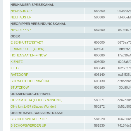
NEUHAUSER SPEISEKANAL
NEUHAUS OP
585850
963bdc26
NEUHAUS UP
585860
bf48cefd
NIEGRIPPER VERBINDUNGSKANAL
NIEGRIPP BP
587500
e506460f
ODER
EISENHÜTTENSTADT
603000
8675aa70
FRANKFURT1 (ODER)
603031
bffdf7f2
HOHENSAATEN-FINOW
603080
f7a639a4
KIENITZ
603050
6298a8f9
KIETZ
603040
16258271
RATZDORF
603140
ca3f535b
SCHWEDT-ODERBRÜCKE
603130
e28babaa
STÜTZKOW
603100
30bff0df
ORANIENBURGER HAVEL
OHV KM 3.014 (HOCHSPANNUNG)
580271
eea7e3dc
OHv km 1.467 (Blaues Wunder)
580272
8b51c505
OBERE HAVEL-WASSERSTRASSE
BISCHOFSWERDER OP
581520
16a780aa
BISCHOFSWERDER UP
581530
74134dc6