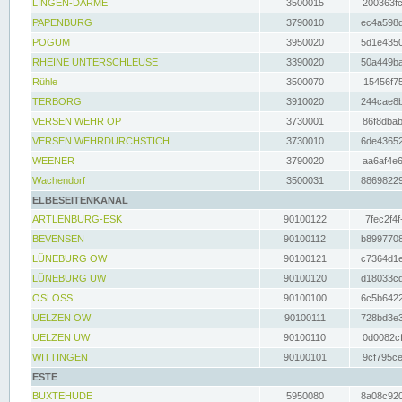
LINGEN-DARME
3500015
200363fc
PAPENBURG
3790010
ec4a598d
POGUM
3950020
5d1e4350
RHEINE UNTERSCHLEUSE
3390020
50a449ba
Rühle
3500070
15456f75
TERBORG
3910020
244cae8b
VERSEN WEHR OP
3730001
86f8dbab
VERSEN WEHRDURCHSTICH
3730010
6de43652
WEENER
3790020
aa6af4e6
Wachendorf
3500031
88698229
ELBESEITENKANAL
ARTLENBURG-ESK
90100122
7fec2f4f
BEVENSEN
90100112
b8997708
LÜNEBURG OW
90100121
c7364d1e
LÜNEBURG UW
90100120
d18033cd
OSLOSS
90100100
6c5b6422
UELZEN OW
90100111
728bd3e3
UELZEN UW
90100110
0d0082cf
WITTINGEN
90100101
9cf795ce
ESTE
BUXTEHUDE
5950080
8a08c920