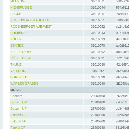
MEHRUM
31010071
be05603a
NIENBRÜGGE
31010044
864a8111
RECKE
31010011
7af19499
RODENBERGER AUE-OST
31010051
6288de60
RODENBERGER AUE-WEST
31010052
eb24b5a3
RUSBEND
31010043
c1f06401
RÜHEN
31010093
4ed5f6da
SEHNDE
31010070
ab0d9117
SÜLFELD OW
31010092
a8604e8f
SÜLFELD UW
31010091
892183d6
THUNE
31010080
42b865fb
VELSDORF
3101012
36f80081
VORSFELDE
31010090
dbb2bb9f
WARBER GRABEN
31010040
2f1080ba
MOSEL
Cochem
26900400
768df4e9
Detzem OP
26700180
c40912fd
Detzem UP
26700200
dc344605
Enkirch OP
26700880
87207dcd
Enkirch UP
26700900
ee861944
Fankel OP
26900280
68198b48