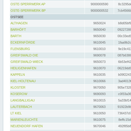
OSTE-SPERRWERK AP
9000000590
8c3295dc
OSTE-SPERRWERK BP
9000000532
7cb4566b
OSTSEE
ALTHAGEN
9650024
b8d05bf9
BARHÖFT
9650040
09227288
BARTH
9650030
00c33ed9
ECKERNFÖRDE
9610045
1faa9b2c
FLENSBURG
9610010
9e19c411
GREIFSWALD OIE
9690078
087b6386
GREIFSWALD-WIECK
9650073
6b53ef42
HEILIGENHAFEN
9610070
06219dd9
KAPPELN
9610035
b09f2243
KIEL-HOLTENAU
9610066
3ad4013f
KLOSTER
9670050
905e7328
KOSEROW
9690093
c0f33a36
LANGBALLIGAU
9610015
5a33bf14
LAUTERBACH
9670063
91922b9b
LT KIEL
9610050
736437d7
MARIENLEUCHTE
9610075
8effc15d
NEUENDORF HAFEN
9670046
492f85b8