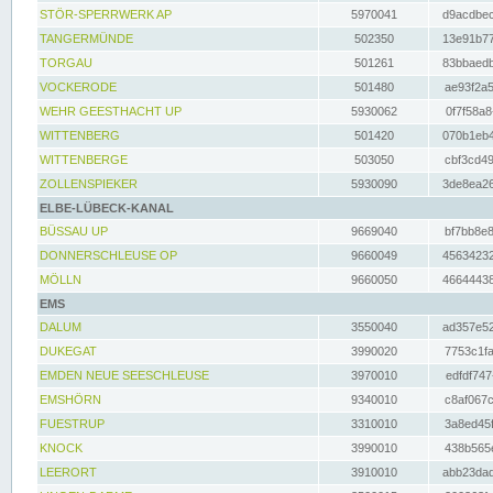
STÖR-SPERRWERK AP
5970041
d9acdbec
TANGERMÜNDE
502350
13e91b77
TORGAU
501261
83bbaedb
VOCKERODE
501480
ae93f2a5
WEHR GEESTHACHT UP
5930062
0f7f58a8
WITTENBERG
501420
070b1eb4
WITTENBERGE
503050
cbf3cd49
ZOLLENSPIEKER
5930090
3de8ea26
ELBE-LÜBECK-KANAL
BÜSSAU UP
9669040
bf7bb8e8
DONNERSCHLEUSE OP
9660049
45634232
MÖLLN
9660050
46644438
EMS
DALUM
3550040
ad357e52
DUKEGAT
3990020
7753c1fa
EMDEN NEUE SEESCHLEUSE
3970010
edfdf747
EMSHÖRN
9340010
c8af067c
FUESTRUP
3310010
3a8ed45f
KNOCK
3990010
438b565e
LEERORT
3910010
abb23dad