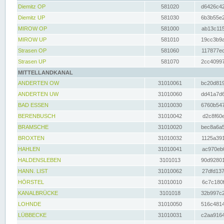
Diemitz OP
581020
d6426c42
Diemitz UP
581030
6b3b55e2
MIROW OP
581000
ab13c115
MIROW UP
581010
19cc3b9a
Strasen OP
581060
117877ec
Strasen UP
581070
2cc40997
MITTELLANDKANAL
ANDERTEN OW
31010061
bc20d819
ANDERTEN UW
31010060
dd41a7d6
BAD ESSEN
31010030
6760b547
BERENBUSCH
31010042
d2c8f60e
BRAMSCHE
31010020
bec8a6a5
BROXTEN
31010032
1125a391
HAHLEN
31010041
ac970eb0
HALDENSLEBEN
3101013
90d92801
HANN. LIST
31010062
27dfd137
HÖRSTEL
31010010
6c7c180f
KANALBRÜCKE
3101018
32b997c2
LOHNDE
31010050
516c4814
LÜBBECKE
31010031
c2aa9164