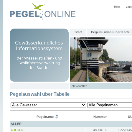
Hilfe
Link
Start
Pegelauswahl über Karte
Newsletter
Pegelauswahl über Tabelle
Pegelname
Nummer
UU
ALLER
AHLDEN
48900102
522286e2