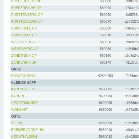
BREDEREICHE OP
580080
308f5979
BREDEREICHE UP
580090
470acd2a
FÜRSTENBERG OP
580060
2c95f83d
FÜRSTENBERG UP
580070
a5830277
VOßWINKEL OP
580000
09b422f7
VOßWINKEL UP
580010
2bcef51a
WESENBERG OP
580020
7909d3f7
WESENBERG UP
580030
da3b5de9
ZEHDENICK OP
580160
a9b8e24c
ZEHDENICK UP
580170
721d7dbf
ORKE
DALWIGKSTHAL
42840453
f0f78cc4
KLEINES HAFF
KARLSHAGEN
9690085
f53bb77f
KARNIN
9690084
da893bbd
UECKERMÜNDE
9690088
c1588dcc
WOLGAST
9650080
b327e35c
OSTE
BELUM
5980060
a9e93be0
BREMERVÖRDE UW
5980010
cf8a3ea2
HECHTHAUSEN
5980030
e5e02890