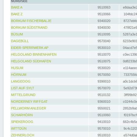
NORDSEE
BAKE A
9510063
e8daa3e2
BAKE Z
9510066
104fdc24
BORKUM FISCHERBALJE
9340020
8727ebfd
BORKUM SÜDSTRAND
9340030
478f21e9
BÜSUM
9510095
5287a3e1
DAGEBÜLL
9570040
6233e901
EIDER-SPERRWERK AP
9530010
04acd7e5
HELGOLAND BINNENHAFEN
9510070
c0ec139b
HELGOLAND SÜDHAFEN
9510075
0d8233b8
HUSUM
9530020
e114aeec
HÖRNUM
9570050
733755fd
LANGEOOG
9390010
a0c1dcb6
LIST AUF SYLT
9570070
5e92d73f
MITTELGRUND
9510132
3ff99b92
NORDERNEY RIFFGAT
9360010
c0244c0e
PELLWORM ANLEGER
9550021
2852b9ab
SCHARHÖRN
9510060
f0197bcf
SPIEKEROOG
9410010
662c4b5e
WITTDÜN
9570010
9c4c11f2
ZEHNERLOCH
9510010
e574d0af