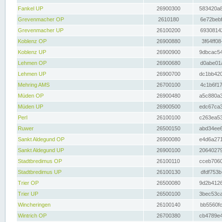
Fankel UP
26900300
583420a8
Grevenmacher OP
2610180
6e72bebf
Grevenmacher UP
26100200
69308142
Koblenz OP
26900880
3f64ff08
Koblenz UP
26900900
9dbcac54
Lehmen OP
26900680
d0abe01a
Lehmen UP
26900700
dc1bb420
Mehring AMS
26700100
4c1b6f17
Müden OP
26900480
a5c880a3
Müden UP
26900500
edc67ca3
Perl
26100100
c263ea53
Ruwer
26500150
abd34ee6
Sankt Aldegund OP
26900080
e4d6a271
Sankt Aldegund UP
26900100
20640279
Stadtbredimus OP
26100110
cceb7060
Stadtbredimus UP
26100130
dfdf753b
Trier OP
26500080
9d2b4126
Trier UP
26500100
3bec53ca
Wincheringen
26100140
bb5560fc
Wintrich OP
26700380
cb4789e4