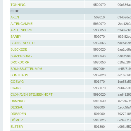
TÖNNING
9520070
00e386ac
ELBE
AKEN
502010
094b96e5
ALTENGAMME
5930070
2ee12b9a
ARTLENBURG
5930050
b3492c68
BARBY
502070
939f82ec
BLANKENESE UF
5952065
bacb459b
BLECKEDE
5930020
6aa1cd8e
BOIZENBURG
5930033
33e0bce0
BROKDORF
5970050
610ab204
BRUNSBÜTTEL MPM
5970094
d4f5f719
BUNTHAUS
5952020
ae1b91d0
COSWIG
501470
1ce53a59
CRANZ
5950070
e6b42536
CUXHAVEN STEUBENHÖFT
5990020
aad49293
DAMNATZ
5910030
c233674f
DESSAU
502000
1edc5fa4
DRESDEN
501060
70272185
DÖMITZ
5910025
6e3ea719
ELSTER
501390
c093b557