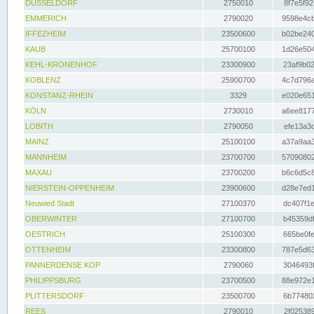
DÜSSELDORF
2750010
8f7e5f92
EMMERICH
2790020
9598e4cb
IFFEZHEIM
23500600
b02be240
KAUB
25700100
1d26e504
KEHL-KRONENHOF
23300900
23af9b02
KOBLENZ
25900700
4c7d796a
KONSTANZ-RHEIN
3329
e020e651
KÖLN
2730010
a6ee8177
LOBITH
2790050
efe13a3d
MAINZ
25100100
a37a9aa3
MANNHEIM
23700700
57090802
MAXAU
23700200
b6c6d5c8
NIERSTEIN-OPPENHEIM
23900600
d28e7ed1
Neuwied Stadt
27100370
dc407f1e
OBERWINTER
27100700
b45359df
OESTRICH
25100300
665be0fe
OTTENHEIM
23300800
787e5d63
PANNERDENSE KOP
2790060
3046493f
PHILIPPSBURG
23700500
88e972e1
PLITTERSDORF
23500700
6b774802
REES
2790010
2f025389