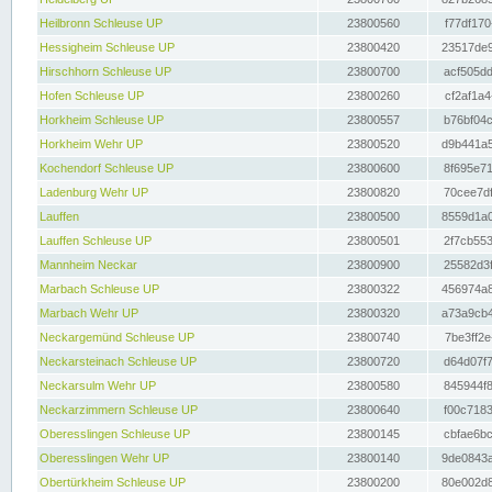
Heilbronn Schleuse UP
23800560
f77df170
Hessigheim Schleuse UP
23800420
23517de9
Hirschhorn Schleuse UP
23800700
acf505dd
Hofen Schleuse UP
23800260
cf2af1a4
Horkheim Schleuse UP
23800557
b76bf04c
Horkheim Wehr UP
23800520
d9b441a5
Kochendorf Schleuse UP
23800600
8f695e71
Ladenburg Wehr UP
23800820
70cee7df
Lauffen
23800500
8559d1a0
Lauffen Schleuse UP
23800501
2f7cb553
Mannheim Neckar
23800900
25582d3f
Marbach Schleuse UP
23800322
456974a8
Marbach Wehr UP
23800320
a73a9cb4
Neckargemünd Schleuse UP
23800740
7be3ff2e
Neckarsteinach Schleuse UP
23800720
d64d07f7
Neckarsulm Wehr UP
23800580
845944f8
Neckarzimmern Schleuse UP
23800640
f00c7183
Oberesslingen Schleuse UP
23800145
cbfae6bc
Oberesslingen Wehr UP
23800140
9de0843a
Obertürkheim Schleuse UP
23800200
80e002d8