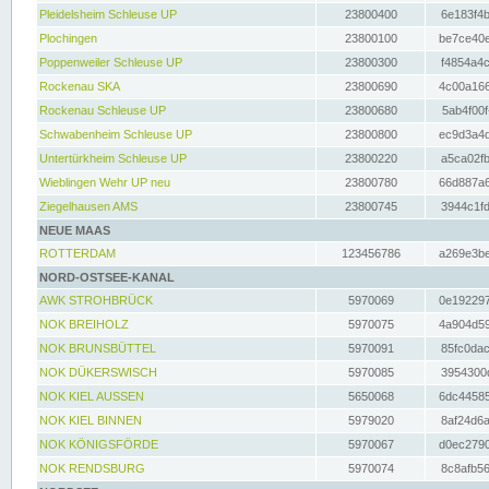
Pleidelsheim Schleuse UP
23800400
6e183f4b
Plochingen
23800100
be7ce40e
Poppenweiler Schleuse UP
23800300
f4854a4c
Rockenau SKA
23800690
4c00a166
Rockenau Schleuse UP
23800680
5ab4f00f
Schwabenheim Schleuse UP
23800800
ec9d3a4d
Untertürkheim Schleuse UP
23800220
a5ca02fb
Wieblingen Wehr UP neu
23800780
66d887a6
Ziegelhausen AMS
23800745
3944c1fd
NEUE MAAS
ROTTERDAM
123456786
a269e3be
NORD-OSTSEE-KANAL
AWK STROHBRÜCK
5970069
0e192297
NOK BREIHOLZ
5970075
4a904d59
NOK BRUNSBÜTTEL
5970091
85fc0dac
NOK DÜKERSWISCH
5970085
3954300d
NOK KIEL AUSSEN
5650068
6dc44585
NOK KIEL BINNEN
5979020
8af24d6a
NOK KÖNIGSFÖRDE
5970067
d0ec2790
NOK RENDSBURG
5970074
8c8afb56