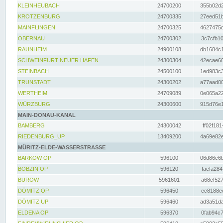
KLEINHEUBACH
24700200
355b02d2
KROTZENBURG
24700335
27eed51b
MAINFLINGEN
24700325
4627475d
OBERNAU
24700302
3c7cfb10
RAUNHEIM
24900108
db1684c1
SCHWEINFURT NEUER HAFEN
24300304
42ecae60
STEINBACH
24500100
1ed983c3
TRUNSTADT
24300202
a77aad00
WERTHEIM
24709089
0e065a22
WÜRZBURG
24300600
915d76e1
MAIN-DONAU-KANAL
BAMBERG
24300042
ff02f181
RIEDENBURG_UP
13409200
4a69e82e
MÜRITZ-ELDE-WASSERSTRASSE
BARKOW OP
596100
06d86c6b
BOBZIN OP
596120
faefa284
BUROW
5961601
a68cf527
DÖMITZ OP
596450
ec8188ee
DÖMITZ UP
596460
ad3a51da
ELDENA OP
596370
0fab94c7