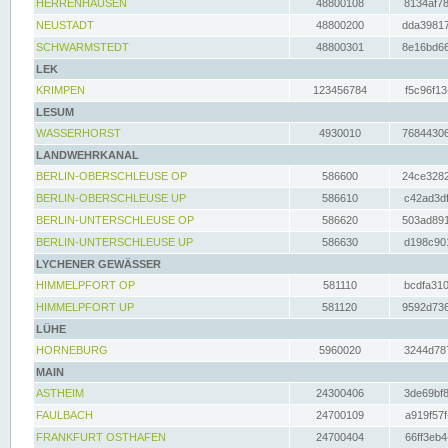
HERRENHAUSEN
48800108
8134af78
NEUSTADT
48800200
dda39817
SCHWARMSTEDT
48800301
8e16bd66
LEK
KRIMPEN
123456784
f5c96f13
LESUM
WASSERHORST
4930010
76844306
LANDWEHRKANAL
BERLIN-OBERSCHLEUSE OP
586600
24ce3282
BERLIN-OBERSCHLEUSE UP
586610
c42ad3df
BERLIN-UNTERSCHLEUSE OP
586620
503ad891
BERLIN-UNTERSCHLEUSE UP
586630
d198c901
LYCHENER GEWÄSSER
HIMMELPFORT OP
581110
bcdfa310
HIMMELPFORT UP
581120
9592d736
LÜHE
HORNEBURG
5960020
3244d787
MAIN
ASTHEIM
24300406
3de69bf8
FAULBACH
24700109
a919f57f
FRANKFURT OSTHAFEN
24700404
66ff3eb4