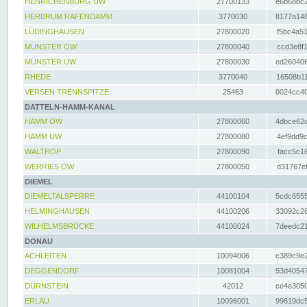
HENRICHENBURG UW
27700133
e6b68bc2
HERBRUM HAFENDAMM
3770030
8177a148
LÜDINGHAUSEN
27800020
f5bc4a51
MÜNSTER OW
27800040
ccd3e8f1
MÜNSTER UW
27800030
ed260406
RHEDE
3770040
16508b11
VERSEN TRENNSPITZE
25463
0024cc40
DATTELN-HAMM-KANAL
HAMM OW
27800060
4dbce62d
HAMM UW
27800080
4ef9dd9c
WALTROP
27800090
facc5c16
WERRIES OW
27800050
d31767ef
DIEMEL
DIEMELTALSPERRE
44100104
5cdc6555
HELMINGHAUSEN
44100206
33092c28
WILHELMSBRÜCKE
44100024
7deedc21
DONAU
ACHLEITEN
10094006
c389c9e2
DEGGENDORF
10081004
53d40547
DÜRNSTEIN
42012
ce4e3050
ERLAU
10096001
99619dc5