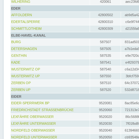
WILHERING
420061
aec23fd6
EDER
AFFOLDERN
42800502
ab9d5a42
EDERTALSPERRE
42800310
c6e9f744
SCHMITTLOTHEIM
42800309
d2155fa6
ELBE-HAVEL-KANAL
BURG
587507
831ad501
DETERSHAGEN
587505
a7b1eda9
GENTHIN
587535
e9e7f20c
KADE
587541
e4f29379
WUSTERWITZ OP
587540
c6a12d34
WUSTERWITZ UP
587550
3bfcf759
ZERBEN OP
587510
64c37072
ZERBEN UP
587520
532d8718
EIDER
EIDER-SPERRWERK BP
9520081
8ac85e6c
FRIEDRICHSTADT STRASSENBRÜCKE
9520060
721313e7
LEXFÄHRE OBERWASSER
9520020
86c5688f
LEXFÄHRE UNTERWASSER
9520030
7f01fbd8
NORDFELD OBERWASSER
9520040
61394669
NORDFELD UNTERWASSER
9520050
cb93548e