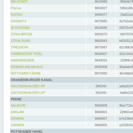
NEUSTADT
9610080
3f0b6b74
Prerow
9650027
7d50c68c
RUDEN
9690077
1fa822e6
SASSNITZ
9670065
9e7b2a4d
SCHLESWIG
9610040
09370c05
STAHLBRODE
9650070
340707f4
STRALSUND
9650043
b9163121
THIESSOW
9670067
d1c9bb3c
TIMMENDORF POEL
9630007
d22c341b
WARNEMÜNDE
9640015
220ff4c6
WISMAR-BAUMHAUS
9630008
95a0ab45
WITTOWER FÄHRE
9670055
4b348b56
ORANIENBURGER KANAL
SACHSENHAUSEN OP
580240
adbd3144
SACHSENHAUSEN UP
581840
0a6fe221
PEENE
AALBUDE
9660009
8ba772ed
ANKLAM
9660001
22fd01e0
DEMMIN
9660007
b7e238e8
JARMEN
9660005
a3328262
POTSDAMER HAVEL