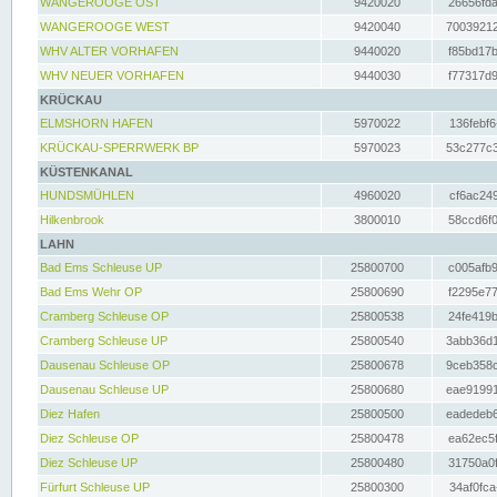
WANGEROOGE OST
9420020
26656fda
WANGEROOGE WEST
9420040
70039212
WHV ALTER VORHAFEN
9440020
f85bd17b
WHV NEUER VORHAFEN
9440030
f77317d9
KRÜCKAU
ELMSHORN HAFEN
5970022
136febf6
KRÜCKAU-SPERRWERK BP
5970023
53c277c3
KÜSTENKANAL
HUNDSMÜHLEN
4960020
cf6ac249
Hilkenbrook
3800010
58ccd6f0
LAHN
Bad Ems Schleuse UP
25800700
c005afb9
Bad Ems Wehr OP
25800690
f2295e77
Cramberg Schleuse OP
25800538
24fe419b
Cramberg Schleuse UP
25800540
3abb36d1
Dausenau Schleuse OP
25800678
9ceb358c
Dausenau Schleuse UP
25800680
eae91991
Diez Hafen
25800500
eadedeb6
Diez Schleuse OP
25800478
ea62ec5f
Diez Schleuse UP
25800480
31750a0f
Fürfurt Schleuse UP
25800300
34af0fca