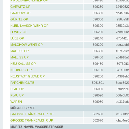
FINDENWIRUNSHIER OP
596410
a5902c55
GARWITZ UP
596230
12499527
GRABOW OP
596330
db4a69b2
GÜRITZ OP
596350
956ce5ff
KLEIN LAASCH WEHR OP
596300
25530a3e
LEWITZ OP
596250
7bbd90ad
LÜBZ OP
596140
d75442cf
MALCHOW WEHR OP
596200
bccaacb3
MALLISS OP
596390
497c29ee
MALLISS UP
596400
a64918a6
NEU KALLISS OP
596430
30739ff3
NEUBURG OP
596160
541c508a
NEUSTADT GLEWE OP
596280
c4381eb3
PARCHIM GÜTE
5961801
3dec3921
PLAU OP
596080
3ffddb2c
PLAU UP
596090
506e6b03
WAREN
596030
bd317edd
MÜGGELSPREE
GROSSE TRÄNKE WEHR OP
582660
81630fdd
GROSSE TRÄNKE WEHR UP
582670
cfad4ee5
MÜRITZ-HAVEL-WASSERSTRASSE