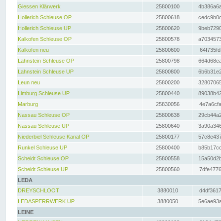
Giessen Klärwerk
25800100
4b386a6a
Hollerich Schleuse OP
25800618
cedc9b0c
Hollerich Schleuse UP
25800620
9beb7290
Kalkofen Schleuse OP
25800578
a7034573
Kalkofen neu
25800600
64f735fd
Lahnstein Schleuse OP
25800798
664d68ea
Lahnstein Schleuse UP
25800800
6b6b31e2
Leun neu
25800200
32807065
Limburg Schleuse UP
25800440
89038b42
Marburg
25830056
4e7a6cfa
Nassau Schleuse OP
25800638
29cb44a2
Nassau Schleuse UP
25800640
3a90a346
Niederbiel Schleuse Kanal OP
25800177
57c8e437
Runkel Schleuse UP
25800400
b85b17cc
Scheidt Schleuse OP
25800558
15a50d2b
Scheidt Schleuse UP
25800560
7dfe4776
LEDA
DREYSCHLOOT
3880010
d4df3617
LEDASPERRWERK UP
3880050
5e6ae93a
LEINE