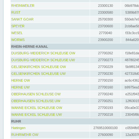
RHEINWEILER
23300130
06b978dd
RUST
23300580
5389b878
SANKT GOAR
25700300
550eb7e9
SPEYER
23700600
2cb8ae5b
WESEL
2770040
f33c3cc9
WORMS
23900200
844a620f
RHEIN-HERNE-KANAL
DUISBURG-MEIDERICH SCHLEUSE OW
27700262
f18e81da
DUISBURG-MEIDERICH SCHLEUSE UW
27700273
48780245
GELSENKIRCHEN SCHLEUSE OW
27700229
5b9f8134
GELSENKIRCHEN SCHLEUSE UW
27700230
427318d0
HERNE OW
27700150
ac6c4362
HERNE UW
27700160
b9975ea1
OBERHAUSEN SCHLEUSE OW
27700240
e251f943
OBERHAUSEN SCHLEUSE UW
27700251
12f63015
WANNE EICKEL SCHLEUSE OW
27700193
05ca0e33
WANNE EICKEL SCHLEUSE UW
27700218
23045f8b
RUHR
Hattingen
2769510000100
c0594fb5
RUHRWEHR OW
27600090
12a3037f