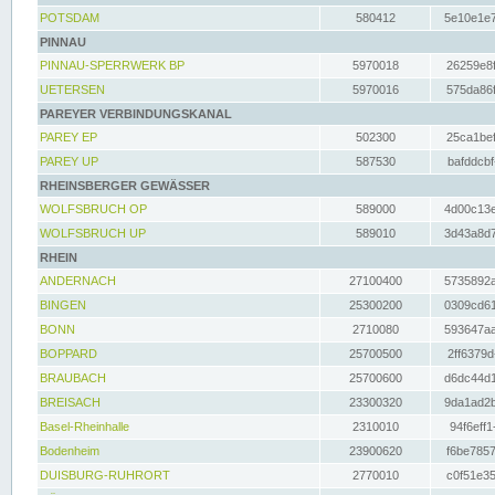
POTSDAM
580412
5e10e1e7
PINNAU
PINNAU-SPERRWERK BP
5970018
26259e8f
UETERSEN
5970016
575da86f
PAREYER VERBINDUNGSKANAL
PAREY EP
502300
25ca1bef
PAREY UP
587530
bafddcbf
RHEINSBERGER GEWÄSSER
WOLFSBRUCH OP
589000
4d00c13e
WOLFSBRUCH UP
589010
3d43a8d7
RHEIN
ANDERNACH
27100400
5735892a
BINGEN
25300200
0309cd61
BONN
2710080
593647aa
BOPPARD
25700500
2ff6379d
BRAUBACH
25700600
d6dc44d1
BREISACH
23300320
9da1ad2b
Basel-Rheinhalle
2310010
94f6eff1
Bodenheim
23900620
f6be7857
DUISBURG-RUHRORT
2770010
c0f51e35