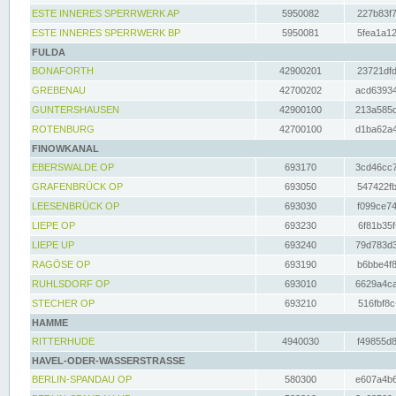
ESTE INNERES SPERRWERK AP
5950082
227b83f7
ESTE INNERES SPERRWERK BP
5950081
5fea1a12
FULDA
BONAFORTH
42900201
23721dfd
GREBENAU
42700202
acd63934
GUNTERSHAUSEN
42900100
213a585d
ROTENBURG
42700100
d1ba62a4
FINOWKANAL
EBERSWALDE OP
693170
3cd46cc7
GRAFENBRÜCK OP
693050
547422fb
LEESENBRÜCK OP
693030
f099ce74
LIEPE OP
693230
6f81b35f
LIEPE UP
693240
79d783d3
RAGÖSE OP
693190
b6bbe4f8
RUHLSDORF OP
693010
6629a4ca
STECHER OP
693210
516fbf8c
HAMME
RITTERHUDE
4940030
f49855d8
HAVEL-ODER-WASSERSTRASSE
BERLIN-SPANDAU OP
580300
e607a4b6