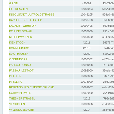
GREIN
420091
f3bf0b0b
HOFKIRCHEN
10088003
616dd98e
INGOLSTADT LUITPOLDSTRASSE
10046105
824a046b
KACHLET SCHLEUSE UP
10090708
0fd56e0a
KACHLET WEHR UP
10090408
560cf185
KELHEIM DONAU
10053009
296fc6d4
KELHEIMWINZER
10054500
c9409937
KIENSTOCK
42011
56178f74
KORNEUBURG
42013
ff44be4a
MAUTHAUSEN
42009
6b002fef
OBERNDORF
10056302
e476bcad
PASSAU DONAU
10091008
9f12c405
PASSAU ILZSTADT
10092000
33ceb441
PFATTER
10068006
f768173a
PFELLING
10078000
7fe63a95
REGENSBURG EISERNE BRÜCKE
10061007
eebd633a
SCHWABELWEIS
10062000
7644f1d7
THEBNERSTRASSL
42015
f7b5c3d3
VILSHOFEN
10089006
e6d68ab7
WILDUNGSMAUER
42014
35846b8b