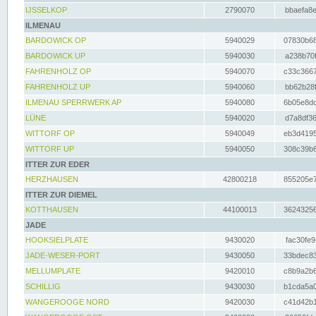
IJSSELKOP
2790070
bbaefa8e
ILMENAU
BARDOWICK OP
5940029
07830b68
BARDOWICK UP
5940030
a238b70f
FAHRENHOLZ OP
5940070
c33c3667
FAHRENHOLZ UP
5940060
bb62b28f
ILMENAU SPERRWERK AP
5940080
6b05e8dc
LÜNE
5940020
d7a8df36
WITTORF OP
5940049
eb3d4195
WITTORF UP
5940050
308c39b6
ITTER ZUR EDER
HERZHAUSEN
42800218
855205e7
ITTER ZUR DIEMEL
KOTTHAUSEN
44100013
36243256
JADE
HOOKSIELPLATE
9430020
fac30fe9
JADE-WESER-PORT
9430050
33bdec83
MELLUMPLATE
9420010
c8b9a2b6
SCHILLIG
9430030
b1cda5a0
WANGEROOGE NORD
9420030
c41d42b1