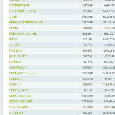
OSTERIFF MPM
5970096
eb90bd3f
OTTERNDORF MPM
5990011
5140295e
OVER
5950010
b02ce5c0
PINNAU-SPERRWERK AP
5970019
391bbba5
PIRNA
501040
85d686f1
PRETZSCH-MAUKEN
501330
f3dc8f07
RIESA
501110
b04b739d
ROGÄTZ
502250
133f0f6c
ROSSLAU
501490
e97116a4
ROTHENSEE
502210
e30f2e83
SANDAU
502430
f4c55f77
SCHARLEUK
503030
e32b0a28
SCHNACKENBURG
5910010
550e3885
SCHULAU
5950090
f3c6ee73
SCHÖNA
501010
7cb7461b
SCHÖNEBECK
502130
90bcb315
SCHÖPFSTELLE
5952030
fed4c295
SEEMANNSHÖFT
5952060
816affba
STADERSAND
5970013
80f0fc4d
STORKAU
502370
de4cc1db