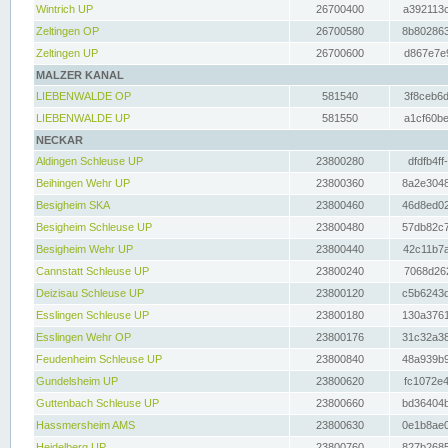
Wintrich UP
26700400
a392113c
Zeltingen OP
26700580
8b802863
Zeltingen UP
26700600
d867e7e9
MALZER KANAL
LIEBENWALDE OP
581540
3f8ceb6d
LIEBENWALDE UP
581550
a1cf60be
NECKAR
Aldingen Schleuse UP
23800280
dfdfb4ff
Beihingen Wehr UP
23800360
8a2e3048
Besigheim SKA
23800460
46d8ed02
Besigheim Schleuse UP
23800480
57db82c7
Besigheim Wehr UP
23800440
42c11b7a
Cannstatt Schleuse UP
23800240
7068d262
Deizisau Schleuse UP
23800120
c5b6243d
Esslingen Schleuse UP
23800180
130a3761
Esslingen Wehr OP
23800176
31c32a38
Feudenheim Schleuse UP
23800840
48a939b9
Gundelsheim UP
23800620
fc1072e4
Guttenbach Schleuse UP
23800660
bd36404b
Hassmersheim AMS
23800630
0e1b8ae0
Heidelberg UP
23800760
827b2685