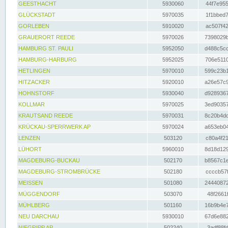
GEESTHACHT
5930060
44f7e955
GLÜCKSTADT
5970035
1f1bbed7
GORLEBEN
5910020
ac507f42
GRAUERORT REEDE
5970026
7398029b
HAMBURG ST. PAULI
5952050
d488c5cc
HAMBURG-HARBURG
5952025
706e5110
HETLINGEN
5970010
599c23b1
HITZACKER
5920010
a26e57c9
HOHNSTORF
5930040
d9289367
KOLLMAR
5970025
3ed90357
KRAUTSAND REEDE
5970031
8c20b4dc
KRÜCKAU-SPERRWERK AP
5970024
a653eb04
LENZEN
503120
c80a4f21
LÜHORT
5960010
8d18d129
MAGDEBURG-BUCKAU
502170
b8567c1e
MAGDEBURG-STROMBRÜCKE
502180
ccccb57f
MEISSEN
501080
24440872
MÜGGENDORF
503070
48f2661f
MÜHLBERG
501160
16b9b4e7
NEU DARCHAU
5930010
67d6e882
NIEGRIPP AP
502240
3adf88fd