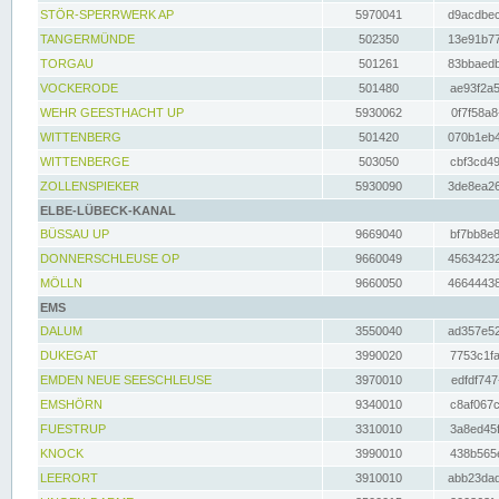
STÖR-SPERRWERK AP
5970041
d9acdbec
TANGERMÜNDE
502350
13e91b77
TORGAU
501261
83bbaedb
VOCKERODE
501480
ae93f2a5
WEHR GEESTHACHT UP
5930062
0f7f58a8
WITTENBERG
501420
070b1eb4
WITTENBERGE
503050
cbf3cd49
ZOLLENSPIEKER
5930090
3de8ea26
ELBE-LÜBECK-KANAL
BÜSSAU UP
9669040
bf7bb8e8
DONNERSCHLEUSE OP
9660049
45634232
MÖLLN
9660050
46644438
EMS
DALUM
3550040
ad357e52
DUKEGAT
3990020
7753c1fa
EMDEN NEUE SEESCHLEUSE
3970010
edfdf747
EMSHÖRN
9340010
c8af067c
FUESTRUP
3310010
3a8ed45f
KNOCK
3990010
438b565e
LEERORT
3910010
abb23dad