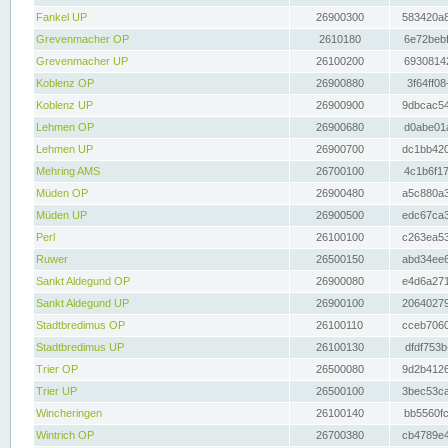
Fankel UP
26900300
583420a8
Grevenmacher OP
2610180
6e72bebf
Grevenmacher UP
26100200
69308142
Koblenz OP
26900880
3f64ff08
Koblenz UP
26900900
9dbcac54
Lehmen OP
26900680
d0abe01a
Lehmen UP
26900700
dc1bb420
Mehring AMS
26700100
4c1b6f17
Müden OP
26900480
a5c880a3
Müden UP
26900500
edc67ca3
Perl
26100100
c263ea53
Ruwer
26500150
abd34ee6
Sankt Aldegund OP
26900080
e4d6a271
Sankt Aldegund UP
26900100
20640279
Stadtbredimus OP
26100110
cceb7060
Stadtbredimus UP
26100130
dfdf753b
Trier OP
26500080
9d2b4126
Trier UP
26500100
3bec53ca
Wincheringen
26100140
bb5560fc
Wintrich OP
26700380
cb4789e4