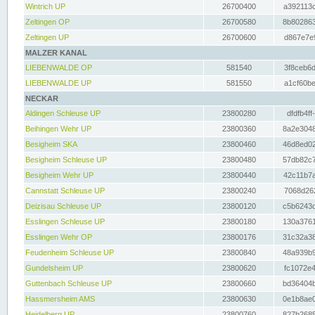
Wintrich UP
26700400
a392113c
Zeltingen OP
26700580
8b802863
Zeltingen UP
26700600
d867e7e9
MALZER KANAL
LIEBENWALDE OP
581540
3f8ceb6d
LIEBENWALDE UP
581550
a1cf60be
NECKAR
Aldingen Schleuse UP
23800280
dfdfb4ff
Beihingen Wehr UP
23800360
8a2e3048
Besigheim SKA
23800460
46d8ed02
Besigheim Schleuse UP
23800480
57db82c7
Besigheim Wehr UP
23800440
42c11b7a
Cannstatt Schleuse UP
23800240
7068d262
Deizisau Schleuse UP
23800120
c5b6243d
Esslingen Schleuse UP
23800180
130a3761
Esslingen Wehr OP
23800176
31c32a38
Feudenheim Schleuse UP
23800840
48a939b9
Gundelsheim UP
23800620
fc1072e4
Guttenbach Schleuse UP
23800660
bd36404b
Hassmersheim AMS
23800630
0e1b8ae0
Heidelberg UP
23800760
827b2685