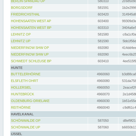
BERLIN-SPANDAU UP
580310
2c68509c
BORGSDORF
581591
1b2e2996
FRIEDRICHSTHAL
603420
314945d6
HOHENSAATEN WEST AP
603400
99309d3e
HOHENSAATEN WEST BP
603310
3404a6e5
LEHNITZ OP
581580
c8a1cf0a
LEHNITZ UP
581590
5bb1f56d
NIEDERFINOW SHW OP
692080
414dd4ee
NIEDERFINOW SHW UP
692090
4eec6b25
SCHWEDT SCHLEUSE BP
603410
4ee515f9
HUNTE
BUTTELERHÖRNE
4960060
b3d88ca6
ELSFLETH OHRT
4960080
531da758
HOLLERSIEL
4960050
2eacef2f
HUNTEBRÜCK
4960070
2e1d458b
OLDENBURG-DRIELAKE
4960030
1b51e55e
REITHÖRNE
4960040
c9df61c4
HAVELKANAL
SCHÖNWALDE OP
587050
d8ef9f21
SCHÖNWALDE UP
587060
b6650b13
IJSSEL