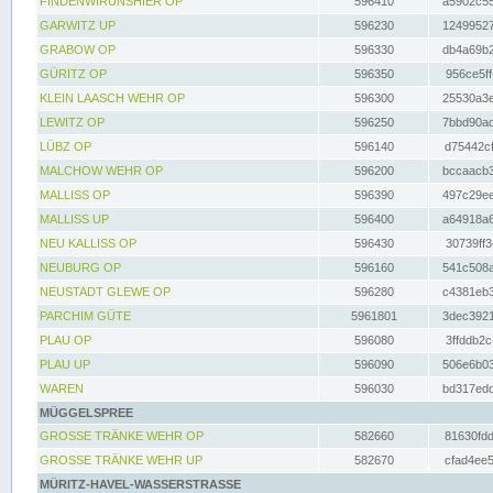
FINDENWIRUNSHIER OP
596410
a5902c55
GARWITZ UP
596230
12499527
GRABOW OP
596330
db4a69b2
GÜRITZ OP
596350
956ce5ff
KLEIN LAASCH WEHR OP
596300
25530a3e
LEWITZ OP
596250
7bbd90ad
LÜBZ OP
596140
d75442cf
MALCHOW WEHR OP
596200
bccaacb3
MALLISS OP
596390
497c29ee
MALLISS UP
596400
a64918a6
NEU KALLISS OP
596430
30739ff3
NEUBURG OP
596160
541c508a
NEUSTADT GLEWE OP
596280
c4381eb3
PARCHIM GÜTE
5961801
3dec3921
PLAU OP
596080
3ffddb2c
PLAU UP
596090
506e6b03
WAREN
596030
bd317edd
MÜGGELSPREE
GROSSE TRÄNKE WEHR OP
582660
81630fdd
GROSSE TRÄNKE WEHR UP
582670
cfad4ee5
MÜRITZ-HAVEL-WASSERSTRASSE