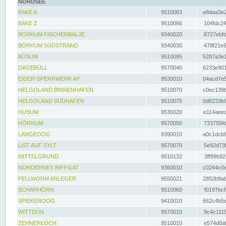
NORDSEE
BAKE A
9510063
e8daa3e2
BAKE Z
9510066
104fdc24
BORKUM FISCHERBALJE
9340020
8727ebfd
BORKUM SÜDSTRAND
9340030
478f21e9
BÜSUM
9510095
5287a3e1
DAGEBÜLL
9570040
6233e901
EIDER-SPERRWERK AP
9530010
04acd7e5
HELGOLAND BINNENHAFEN
9510070
c0ec139b
HELGOLAND SÜDHAFEN
9510075
0d8233b8
HUSUM
9530020
e114aeec
HÖRNUM
9570050
733755fd
LANGEOOG
9390010
a0c1dcb6
LIST AUF SYLT
9570070
5e92d73f
MITTELGRUND
9510132
3ff99b92
NORDERNEY RIFFGAT
9360010
c0244c0e
PELLWORM ANLEGER
9550021
2852b9ab
SCHARHÖRN
9510060
f0197bcf
SPIEKEROOG
9410010
662c4b5e
WITTDÜN
9570010
9c4c11f2
ZEHNERLOCH
9510010
e574d0af