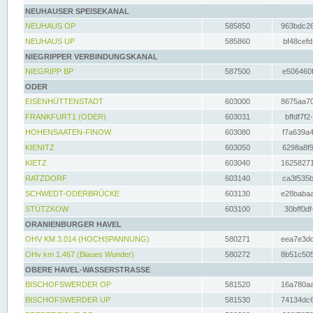
NEUHAUSER SPEISEKANAL
NEUHAUS OP
585850
963bdc26
NEUHAUS UP
585860
bf48cefd
NIEGRIPPER VERBINDUNGSKANAL
NIEGRIPP BP
587500
e506460f
ODER
EISENHÜTTENSTADT
603000
8675aa70
FRANKFURT1 (ODER)
603031
bffdf7f2
HOHENSAATEN-FINOW
603080
f7a639a4
KIENITZ
603050
6298a8f9
KIETZ
603040
16258271
RATZDORF
603140
ca3f535b
SCHWEDT-ODERBRÜCKE
603130
e28babaa
STÜTZKOW
603100
30bff0df
ORANIENBURGER HAVEL
OHV KM 3.014 (HOCHSPANNUNG)
580271
eea7e3dc
OHv km 1.467 (Blaues Wunder)
580272
8b51c505
OBERE HAVEL-WASSERSTRASSE
BISCHOFSWERDER OP
581520
16a780aa
BISCHOFSWERDER UP
581530
74134dc6