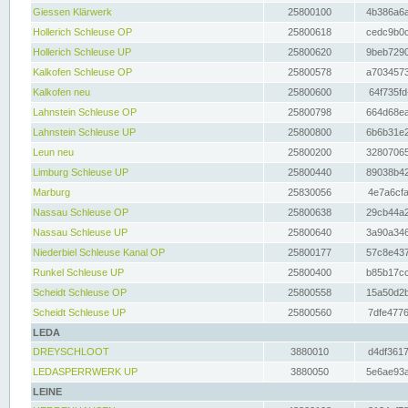
Giessen Klärwerk
25800100
4b386a6a
Hollerich Schleuse OP
25800618
cedc9b0c
Hollerich Schleuse UP
25800620
9beb7290
Kalkofen Schleuse OP
25800578
a7034573
Kalkofen neu
25800600
64f735fd
Lahnstein Schleuse OP
25800798
664d68ea
Lahnstein Schleuse UP
25800800
6b6b31e2
Leun neu
25800200
32807065
Limburg Schleuse UP
25800440
89038b42
Marburg
25830056
4e7a6cfa
Nassau Schleuse OP
25800638
29cb44a2
Nassau Schleuse UP
25800640
3a90a346
Niederbiel Schleuse Kanal OP
25800177
57c8e437
Runkel Schleuse UP
25800400
b85b17cc
Scheidt Schleuse OP
25800558
15a50d2b
Scheidt Schleuse UP
25800560
7dfe4776
LEDA
DREYSCHLOOT
3880010
d4df3617
LEDASPERRWERK UP
3880050
5e6ae93a
LEINE