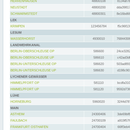
HERRENHAUSEN
48800108
8134af78
NEUSTADT
48800200
dda39817
SCHWARMSTEDT
48800301
8e16bd66
LEK
KRIMPEN
123456784
f5c96f13
LESUM
WASSERHORST
4930010
76844306
LANDWEHRKANAL
BERLIN-OBERSCHLEUSE OP
586600
24ce3282
BERLIN-OBERSCHLEUSE UP
586610
c42ad3df
BERLIN-UNTERSCHLEUSE OP
586620
503ad891
BERLIN-UNTERSCHLEUSE UP
586630
d198c901
LYCHENER GEWÄSSER
HIMMELPFORT OP
581110
bcdfa310
HIMMELPFORT UP
581120
9592d736
LÜHE
HORNEBURG
5960020
3244d787
MAIN
ASTHEIM
24300406
3de69bf8
FAULBACH
24700109
a919f57f
FRANKFURT OSTHAFEN
24700404
66ff3eb4