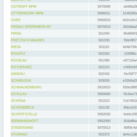
OSTERIFF MPM
5970096
eb90bd3f
OTTERNDORF MPM
5990011
5140295e
OVER
5950010
b02ce5c0
PINNAU-SPERRWERK AP
5970019
391bbba5
PIRNA
501040
85d686f1
PRETZSCH-MAUKEN
501330
f3dc8f07
RIESA
501110
b04b739d
ROGÄTZ
502250
133f0f6c
ROSSLAU
501490
e97116a4
ROTHENSEE
502210
e30f2e83
SANDAU
502430
f4c55f77
SCHARLEUK
503030
e32b0a28
SCHNACKENBURG
5910010
550e3885
SCHULAU
5950090
f3c6ee73
SCHÖNA
501010
7cb7461b
SCHÖNEBECK
502130
90bcb315
SCHÖPFSTELLE
5952030
fed4c295
SEEMANNSHÖFT
5952060
816affba
STADERSAND
5970013
80f0fc4d
STORKAU
502370
de4cc1db