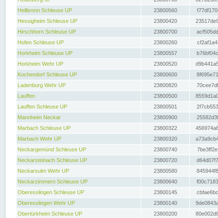
Heilbronn Schleuse UP
23800560
f77df170
Hessigheim Schleuse UP
23800420
23517de9
Hirschhorn Schleuse UP
23800700
acf505dd
Hofen Schleuse UP
23800260
cf2af1a4
Horkheim Schleuse UP
23800557
b76bf04c
Horkheim Wehr UP
23800520
d9b441a5
Kochendorf Schleuse UP
23800600
8f695e71
Ladenburg Wehr UP
23800820
70cee7df
Lauffen
23800500
8559d1a0
Lauffen Schleuse UP
23800501
2f7cb553
Mannheim Neckar
23800900
25582d3f
Marbach Schleuse UP
23800322
456974a8
Marbach Wehr UP
23800320
a73a9cb4
Neckargemünd Schleuse UP
23800740
7be3ff2e
Neckarsteinach Schleuse UP
23800720
d64d07f7
Neckarsulm Wehr UP
23800580
845944f8
Neckarzimmern Schleuse UP
23800640
f00c7183
Oberesslingen Schleuse UP
23800145
cbfae6bc
Oberesslingen Wehr UP
23800140
9de0843a
Obertürkheim Schleuse UP
23800200
80e002d8