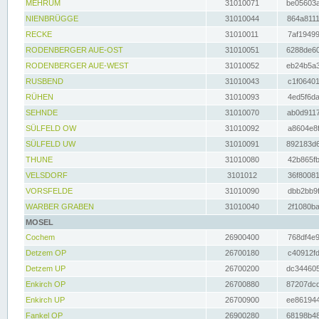
MEHRUM
31010071
be05603a
NIENBRÜGGE
31010044
864a8111
RECKE
31010011
7af19499
RODENBERGER AUE-OST
31010051
6288de60
RODENBERGER AUE-WEST
31010052
eb24b5a3
RUSBEND
31010043
c1f06401
RÜHEN
31010093
4ed5f6da
SEHNDE
31010070
ab0d9117
SÜLFELD OW
31010092
a8604e8f
SÜLFELD UW
31010091
892183d6
THUNE
31010080
42b865fb
VELSDORF
3101012
36f80081
VORSFELDE
31010090
dbb2bb9f
WARBER GRABEN
31010040
2f1080ba
MOSEL
Cochem
26900400
768df4e9
Detzem OP
26700180
c40912fd
Detzem UP
26700200
dc344605
Enkirch OP
26700880
87207dcd
Enkirch UP
26700900
ee861944
Fankel OP
26900280
68198b48