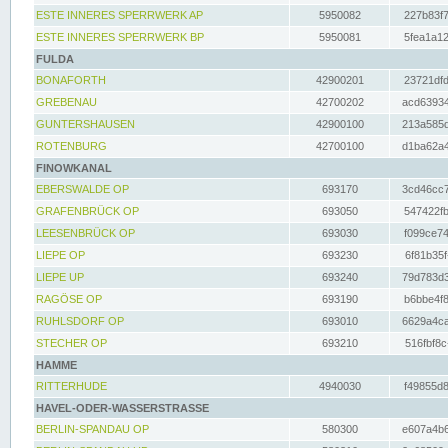
ESTE INNERES SPERRWERK AP
5950082
227b83f7
ESTE INNERES SPERRWERK BP
5950081
5fea1a12
FULDA
BONAFORTH
42900201
23721dfd
GREBENAU
42700202
acd63934
GUNTERSHAUSEN
42900100
213a585d
ROTENBURG
42700100
d1ba62a4
FINOWKANAL
EBERSWALDE OP
693170
3cd46cc7
GRAFENBRÜCK OP
693050
547422fb
LEESENBRÜCK OP
693030
f099ce74
LIEPE OP
693230
6f81b35f
LIEPE UP
693240
79d783d3
RAGÖSE OP
693190
b6bbe4f8
RUHLSDORF OP
693010
6629a4ca
STECHER OP
693210
516fbf8c
HAMME
RITTERHUDE
4940030
f49855d8
HAVEL-ODER-WASSERSTRASSE
BERLIN-SPANDAU OP
580300
e607a4b6