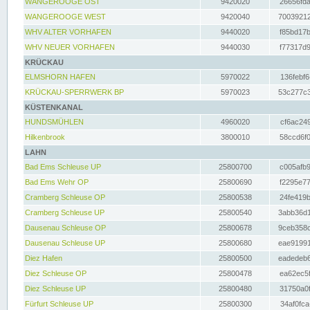
WANGEROOGE OST
9420020
26656fda
WANGEROOGE WEST
9420040
70039212
WHV ALTER VORHAFEN
9440020
f85bd17b
WHV NEUER VORHAFEN
9440030
f77317d9
KRÜCKAU
ELMSHORN HAFEN
5970022
136febf6
KRÜCKAU-SPERRWERK BP
5970023
53c277c3
KÜSTENKANAL
HUNDSMÜHLEN
4960020
cf6ac249
Hilkenbrook
3800010
58ccd6f0
LAHN
Bad Ems Schleuse UP
25800700
c005afb9
Bad Ems Wehr OP
25800690
f2295e77
Cramberg Schleuse OP
25800538
24fe419b
Cramberg Schleuse UP
25800540
3abb36d1
Dausenau Schleuse OP
25800678
9ceb358c
Dausenau Schleuse UP
25800680
eae91991
Diez Hafen
25800500
eadedeb6
Diez Schleuse OP
25800478
ea62ec5f
Diez Schleuse UP
25800480
31750a0f
Fürfurt Schleuse UP
25800300
34af0fca