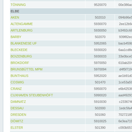
TÖNNING
9520070
00e386ac
ELBE
AKEN
502010
094b96e5
ALTENGAMME
5930070
2ee12b9a
ARTLENBURG
5930050
b3492c68
BARBY
502070
939f82ec
BLANKENESE UF
5952065
bacb459b
BLECKEDE
5930020
6aa1cd8e
BOIZENBURG
5930033
33e0bce0
BROKDORF
5970050
610ab204
BRUNSBÜTTEL MPM
5970094
d4f5f719
BUNTHAUS
5952020
ae1b91d0
COSWIG
501470
1ce53a59
CRANZ
5950070
e6b42536
CUXHAVEN STEUBENHÖFT
5990020
aad49293
DAMNATZ
5910030
c233674f
DESSAU
502000
1edc5fa4
DRESDEN
501060
70272185
DÖMITZ
5910025
6e3ea719
ELSTER
501390
c093b557