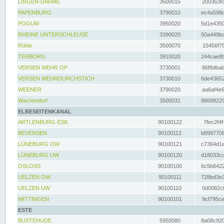
LINGEN-DARME
3500015
200363fc
PAPENBURG
3790010
ec4a598d
POGUM
3950020
5d1e4350
RHEINE UNTERSCHLEUSE
3390020
50a449ba
Rühle
3500070
15456f75
TERBORG
3910020
244cae8b
VERSEN WEHR OP
3730001
86f8dbab
VERSEN WEHRDURCHSTICH
3730010
6de43652
WEENER
3790020
aa6af4e6
Wachendorf
3500031
88698229
ELBESEITENKANAL
ARTLENBURG-ESK
90100122
7fec2f4f
BEVENSEN
90100112
b8997708
LÜNEBURG OW
90100121
c7364d1e
LÜNEBURG UW
90100120
d18033cd
OSLOSS
90100100
6c5b6422
UELZEN OW
90100111
728bd3e3
UELZEN UW
90100110
0d0082cf
WITTINGEN
90100101
9cf795ce
ESTE
BUXTEHUDE
5950080
8a08c920