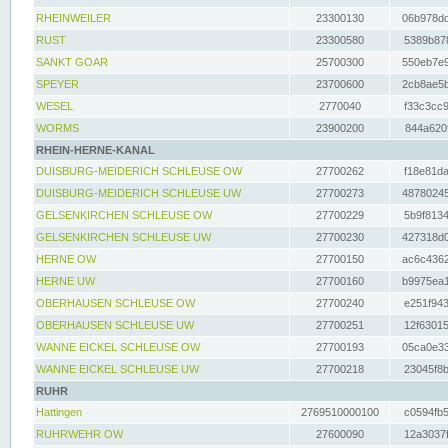
RHEINWEILER
23300130
06b978dd
RUST
23300580
5389b878
SANKT GOAR
25700300
550eb7e9
SPEYER
23700600
2cb8ae5b
WESEL
2770040
f33c3cc9
WORMS
23900200
844a620f
RHEIN-HERNE-KANAL
DUISBURG-MEIDERICH SCHLEUSE OW
27700262
f18e81da
DUISBURG-MEIDERICH SCHLEUSE UW
27700273
48780245
GELSENKIRCHEN SCHLEUSE OW
27700229
5b9f8134
GELSENKIRCHEN SCHLEUSE UW
27700230
427318d0
HERNE OW
27700150
ac6c4362
HERNE UW
27700160
b9975ea1
OBERHAUSEN SCHLEUSE OW
27700240
e251f943
OBERHAUSEN SCHLEUSE UW
27700251
12f63015
WANNE EICKEL SCHLEUSE OW
27700193
05ca0e33
WANNE EICKEL SCHLEUSE UW
27700218
23045f8b
RUHR
Hattingen
2769510000100
c0594fb5
RUHRWEHR OW
27600090
12a3037f