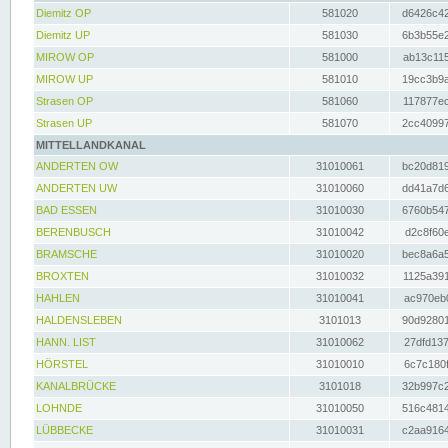
Diemitz OP
581020
d6426c42
Diemitz UP
581030
6b3b55e2
MIROW OP
581000
ab13c115
MIROW UP
581010
19cc3b9a
Strasen OP
581060
117877ec
Strasen UP
581070
2cc40997
MITTELLANDKANAL
ANDERTEN OW
31010061
bc20d819
ANDERTEN UW
31010060
dd41a7d6
BAD ESSEN
31010030
6760b547
BERENBUSCH
31010042
d2c8f60e
BRAMSCHE
31010020
bec8a6a5
BROXTEN
31010032
1125a391
HAHLEN
31010041
ac970eb0
HALDENSLEBEN
3101013
90d92801
HANN. LIST
31010062
27dfd137
HÖRSTEL
31010010
6c7c180f
KANALBRÜCKE
3101018
32b997c2
LOHNDE
31010050
516c4814
LÜBBECKE
31010031
c2aa9164