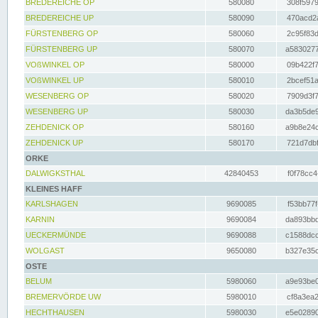
BREDEREICHE OP
580080
308f5979
BREDEREICHE UP
580090
470acd2a
FÜRSTENBERG OP
580060
2c95f83d
FÜRSTENBERG UP
580070
a5830277
VOßWINKEL OP
580000
09b422f7
VOßWINKEL UP
580010
2bcef51a
WESENBERG OP
580020
7909d3f7
WESENBERG UP
580030
da3b5de9
ZEHDENICK OP
580160
a9b8e24c
ZEHDENICK UP
580170
721d7dbf
ORKE
DALWIGKSTHAL
42840453
f0f78cc4
KLEINES HAFF
KARLSHAGEN
9690085
f53bb77f
KARNIN
9690084
da893bbd
UECKERMÜNDE
9690088
c1588dcc
WOLGAST
9650080
b327e35c
OSTE
BELUM
5980060
a9e93be0
BREMERVÖRDE UW
5980010
cf8a3ea2
HECHTHAUSEN
5980030
e5e02890