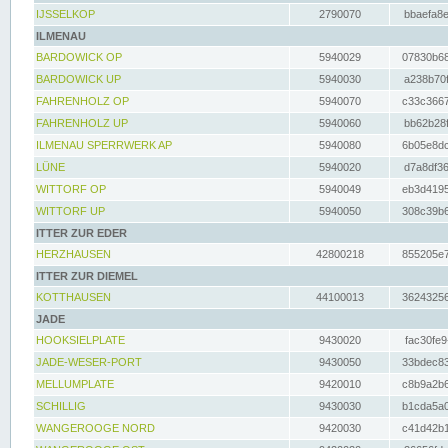
IJSSELKOP
2790070
bbaefa8e
ILMENAU
BARDOWICK OP
5940029
07830b68
BARDOWICK UP
5940030
a238b70f
FAHRENHOLZ OP
5940070
c33c3667
FAHRENHOLZ UP
5940060
bb62b28f
ILMENAU SPERRWERK AP
5940080
6b05e8dc
LÜNE
5940020
d7a8df36
WITTORF OP
5940049
eb3d4195
WITTORF UP
5940050
308c39b6
ITTER ZUR EDER
HERZHAUSEN
42800218
855205e7
ITTER ZUR DIEMEL
KOTTHAUSEN
44100013
36243256
JADE
HOOKSIELPLATE
9430020
fac30fe9
JADE-WESER-PORT
9430050
33bdec83
MELLUMPLATE
9420010
c8b9a2b6
SCHILLIG
9430030
b1cda5a0
WANGEROOGE NORD
9420030
c41d42b1