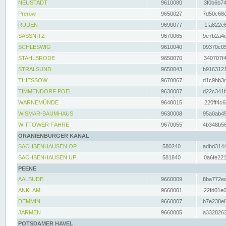
NEUSTADT
9610080
3f0b6b74
Prerow
9650027
7d50c68c
RUDEN
9690077
1fa822e6
SASSNITZ
9670065
9e7b2a4d
SCHLESWIG
9610040
09370c05
STAHLBRODE
9650070
340707f4
STRALSUND
9650043
b9163121
THIESSOW
9670067
d1c9bb3c
TIMMENDORF POEL
9630007
d22c341b
WARNEMÜNDE
9640015
220ff4c6
WISMAR-BAUMHAUS
9630008
95a0ab45
WITTOWER FÄHRE
9670055
4b348b56
ORANIENBURGER KANAL
SACHSENHAUSEN OP
580240
adbd3144
SACHSENHAUSEN UP
581840
0a6fe221
PEENE
AALBUDE
9660009
8ba772ed
ANKLAM
9660001
22fd01e0
DEMMIN
9660007
b7e238e8
JARMEN
9660005
a3328262
POTSDAMER HAVEL