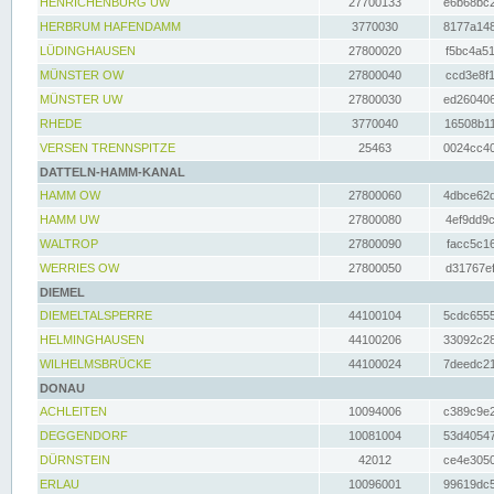
HENRICHENBURG UW
27700133
e6b68bc2
HERBRUM HAFENDAMM
3770030
8177a148
LÜDINGHAUSEN
27800020
f5bc4a51
MÜNSTER OW
27800040
ccd3e8f1
MÜNSTER UW
27800030
ed260406
RHEDE
3770040
16508b11
VERSEN TRENNSPITZE
25463
0024cc40
DATTELN-HAMM-KANAL
HAMM OW
27800060
4dbce62d
HAMM UW
27800080
4ef9dd9c
WALTROP
27800090
facc5c16
WERRIES OW
27800050
d31767ef
DIEMEL
DIEMELTALSPERRE
44100104
5cdc6555
HELMINGHAUSEN
44100206
33092c28
WILHELMSBRÜCKE
44100024
7deedc21
DONAU
ACHLEITEN
10094006
c389c9e2
DEGGENDORF
10081004
53d40547
DÜRNSTEIN
42012
ce4e3050
ERLAU
10096001
99619dc5