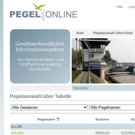
Hilfe
Link
Start
Pegelauswahl über Karte
Newsletter
Pegelauswahl über Tabelle
Pegelname
Nummer
UU
ALLER
AHLDEN
48900102
522286e2