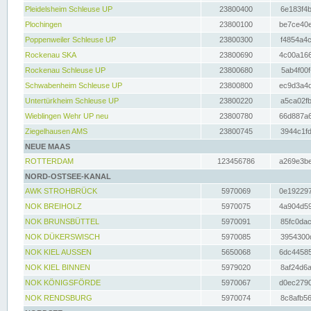
Pleidelsheim Schleuse UP
23800400
6e183f4b
Plochingen
23800100
be7ce40e
Poppenweiler Schleuse UP
23800300
f4854a4c
Rockenau SKA
23800690
4c00a166
Rockenau Schleuse UP
23800680
5ab4f00f
Schwabenheim Schleuse UP
23800800
ec9d3a4d
Untertürkheim Schleuse UP
23800220
a5ca02fb
Wieblingen Wehr UP neu
23800780
66d887a6
Ziegelhausen AMS
23800745
3944c1fd
NEUE MAAS
ROTTERDAM
123456786
a269e3be
NORD-OSTSEE-KANAL
AWK STROHBRÜCK
5970069
0e192297
NOK BREIHOLZ
5970075
4a904d59
NOK BRUNSBÜTTEL
5970091
85fc0dac
NOK DÜKERSWISCH
5970085
3954300d
NOK KIEL AUSSEN
5650068
6dc44585
NOK KIEL BINNEN
5979020
8af24d6a
NOK KÖNIGSFÖRDE
5970067
d0ec2790
NOK RENDSBURG
5970074
8c8afb56