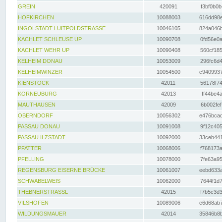
GREIN
420091
f3bf0b0b
HOFKIRCHEN
10088003
616dd98e
INGOLSTADT LUITPOLDSTRASSE
10046105
824a046b
KACHLET SCHLEUSE UP
10090708
0fd56e0a
KACHLET WEHR UP
10090408
560cf185
KELHEIM DONAU
10053009
296fc6d4
KELHEIMWINZER
10054500
c9409937
KIENSTOCK
42011
56178f74
KORNEUBURG
42013
ff44be4a
MAUTHAUSEN
42009
6b002fef
OBERNDORF
10056302
e476bcad
PASSAU DONAU
10091008
9f12c405
PASSAU ILZSTADT
10092000
33ceb441
PFATTER
10068006
f768173a
PFELLING
10078000
7fe63a95
REGENSBURG EISERNE BRÜCKE
10061007
eebd633a
SCHWABELWEIS
10062000
7644f1d7
THEBNERSTRASSL
42015
f7b5c3d3
VILSHOFEN
10089006
e6d68ab7
WILDUNGSMAUER
42014
35846b8b