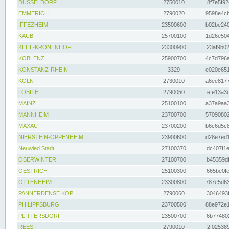
DÜSSELDORF
2750010
8f7e5f92
EMMERICH
2790020
9598e4cb
IFFEZHEIM
23500600
b02be240
KAUB
25700100
1d26e504
KEHL-KRONENHOF
23300900
23af9b02
KOBLENZ
25900700
4c7d796a
KONSTANZ-RHEIN
3329
e020e651
KÖLN
2730010
a6ee8177
LOBITH
2790050
efe13a3d
MAINZ
25100100
a37a9aa3
MANNHEIM
23700700
57090802
MAXAU
23700200
b6c6d5c8
NIERSTEIN-OPPENHEIM
23900600
d28e7ed1
Neuwied Stadt
27100370
dc407f1e
OBERWINTER
27100700
b45359df
OESTRICH
25100300
665be0fe
OTTENHEIM
23300800
787e5d63
PANNERDENSE KOP
2790060
3046493f
PHILIPPSBURG
23700500
88e972e1
PLITTERSDORF
23500700
6b774802
REES
2790010
2f025389