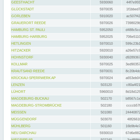
GEESTHACHT
5930060
44f7e955
GLÜCKSTADT
5970035
1f1bbed7
GORLEBEN
5910020
ac507f42
GRAUERORT REEDE
5970026
7398029b
HAMBURG ST. PAULI
5952050
d488c5cc
HAMBURG-HARBURG
5952025
706e5110
HETLINGEN
5970010
599c23b1
HITZACKER
5920010
a26e57c9
HOHNSTORF
5930040
d9289367
KOLLMAR
5970025
3ed90357
KRAUTSAND REEDE
5970031
8c20b4dc
KRÜCKAU-SPERRWERK AP
5970024
a653eb04
LENZEN
503120
c80a4f21
LÜHORT
5960010
8d18d129
MAGDEBURG-BUCKAU
502170
b8567c1e
MAGDEBURG-STROMBRÜCKE
502180
ccccb57f
MEISSEN
501080
24440872
MÜGGENDORF
503070
48f2661f
MÜHLBERG
501160
16b9b4e7
NEU DARCHAU
5930010
67d6e882
NIEGRIPP AP
502240
3adf88fd