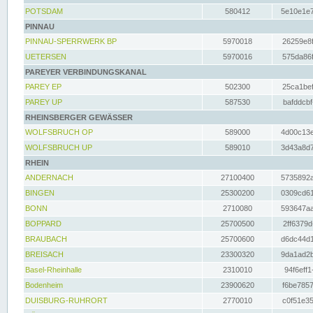
POTSDAM
580412
5e10e1e7
PINNAU
PINNAU-SPERRWERK BP
5970018
26259e8f
UETERSEN
5970016
575da86f
PAREYER VERBINDUNGSKANAL
PAREY EP
502300
25ca1bef
PAREY UP
587530
bafddcbf
RHEINSBERGER GEWÄSSER
WOLFSBRUCH OP
589000
4d00c13e
WOLFSBRUCH UP
589010
3d43a8d7
RHEIN
ANDERNACH
27100400
5735892a
BINGEN
25300200
0309cd61
BONN
2710080
593647aa
BOPPARD
25700500
2ff6379d
BRAUBACH
25700600
d6dc44d1
BREISACH
23300320
9da1ad2b
Basel-Rheinhalle
2310010
94f6eff1
Bodenheim
23900620
f6be7857
DUISBURG-RUHRORT
2770010
c0f51e35