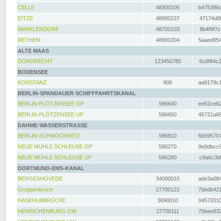
CELLE
48300105
b475386c
EITZE
48900237
47174d8f
MARKLENDORF
48700103
8b4f9f7c
RETHEM
48900204
5aaed954
ALTE MAAS
DORDRECHT
123456785
6c6f84c2
BODENSEE
KONSTANZ
906
aa9179c1
BERLIN-SPANDAUER-SCHIFFFAHRTSKANAL
BERLIN-PLÖTZENSEE OP
586640
ee52ce62
BERLIN-PLÖTZENSEE UP
586650
45721a68
DAHME-WASSERSTRASSE
BERLIN-SCHMÖCKWITZ
586810
6b595707
NEUE MÜHLE SCHLEUSE OP
586270
0e0dbcc9
NEUE MÜHLE SCHLEUSE UP
586280
c9a6c3bf
DORTMUND-EMS-KANAL
BERGESHÖVEDE
34000010
ade3a084
Groppenbruch
27700122
7bbdb421
HASEHUBBRÜCKE
3690010
04572010
HENRICHENBURG OW
27700111
70bee932