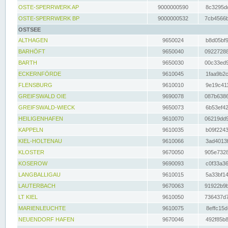
OSTE-SPERRWERK AP
9000000590
8c3295dc
OSTE-SPERRWERK BP
9000000532
7cb4566b
OSTSEE
ALTHAGEN
9650024
b8d05bf9
BARHÖFT
9650040
09227288
BARTH
9650030
00c33ed9
ECKERNFÖRDE
9610045
1faa9b2c
FLENSBURG
9610010
9e19c411
GREIFSWALD OIE
9690078
087b6386
GREIFSWALD-WIECK
9650073
6b53ef42
HEILIGENHAFEN
9610070
06219dd9
KAPPELN
9610035
b09f2243
KIEL-HOLTENAU
9610066
3ad4013f
KLOSTER
9670050
905e7328
KOSEROW
9690093
c0f33a36
LANGBALLIGAU
9610015
5a33bf14
LAUTERBACH
9670063
91922b9b
LT KIEL
9610050
736437d7
MARIENLEUCHTE
9610075
8effc15d
NEUENDORF HAFEN
9670046
492f85b8