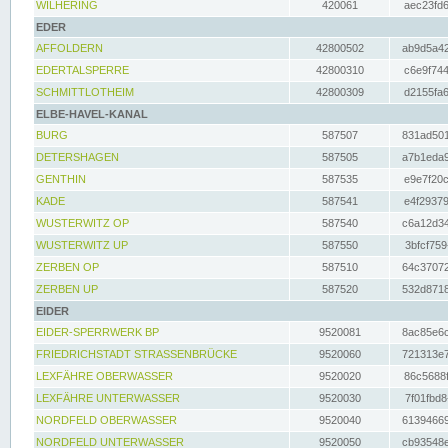
WILHERING
420061
aec23fd6
EDER
AFFOLDERN
42800502
ab9d5a42
EDERTALSPERRE
42800310
c6e9f744
SCHMITTLOTHEIM
42800309
d2155fa6
ELBE-HAVEL-KANAL
BURG
587507
831ad501
DETERSHAGEN
587505
a7b1eda9
GENTHIN
587535
e9e7f20c
KADE
587541
e4f29379
WUSTERWITZ OP
587540
c6a12d34
WUSTERWITZ UP
587550
3bfcf759
ZERBEN OP
587510
64c37072
ZERBEN UP
587520
532d8718
EIDER
EIDER-SPERRWERK BP
9520081
8ac85e6c
FRIEDRICHSTADT STRASSENBRÜCKE
9520060
721313e7
LEXFÄHRE OBERWASSER
9520020
86c5688f
LEXFÄHRE UNTERWASSER
9520030
7f01fbd8
NORDFELD OBERWASSER
9520040
61394669
NORDFELD UNTERWASSER
9520050
cb93548e