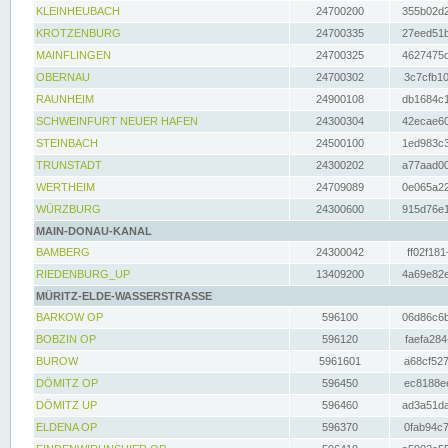
KLEINHEUBACH
24700200
355b02d2
KROTZENBURG
24700335
27eed51b
MAINFLINGEN
24700325
4627475d
OBERNAU
24700302
3c7cfb10
RAUNHEIM
24900108
db1684c1
SCHWEINFURT NEUER HAFEN
24300304
42ecae60
STEINBACH
24500100
1ed983c3
TRUNSTADT
24300202
a77aad00
WERTHEIM
24709089
0e065a22
WÜRZBURG
24300600
915d76e1
MAIN-DONAU-KANAL
BAMBERG
24300042
ff02f181
RIEDENBURG_UP
13409200
4a69e82e
MÜRITZ-ELDE-WASSERSTRASSE
BARKOW OP
596100
06d86c6b
BOBZIN OP
596120
faefa284
BUROW
5961601
a68cf527
DÖMITZ OP
596450
ec8188ee
DÖMITZ UP
596460
ad3a51da
ELDENA OP
596370
0fab94c7