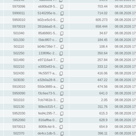
5970096
eb90bd3f-5...
703.44
08.08.2026 17
5990011
5140295e-b...
714.02
08.08.2026 17
5950010
b02ce5c0-6...
605.273
08.08.2026 17
5970019
391bbba5-8...
658.444
08.08.2026 17
501040
85d686f1-5...
34.67
08.08.2026 17
501330
f3dc8f07-c...
184.45
08.08.2026 17
501110
b04b739d-7...
108.4
08.08.2026 17
502250
133f0f6c-2...
350.64
08.08.2026 17
501490
e97116a4-7...
257.84
08.08.2026 17
502210
e30f2e83-b...
333.12
08.08.2026 17
502430
f4c55f77-a...
416.06
08.08.2026 17
503030
e32b0a28-8...
447.22
08.08.2026 17
5910010
550e3885-a...
474.56
08.08.2026 17
5950090
f3c6ee73-5...
641.0
08.08.2026 17
501010
7cb7461b-3...
2.05
08.08.2026 17
502130
90bcb315-f...
311.76
08.08.2026 17
5952030
fed4c295-7...
615.3
08.08.2026 17
5952060
816affba-0...
628.9
08.08.2026 17
5970013
80f0fc4d-9...
654.9
08.08.2026 17
502370
de4cc1db-5...
396.11
08.08.2026 17