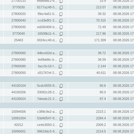
27700133
e6b68bc2-6...
15.9
08.08.2026 17
3770030
8177a148-5...
213.07
08.08.2026 17
27800020
f5bc4a51-0...
39.32
08.08.2026 17
27800040
ccd3e8f1-3...
70.315
08.08.2026 17
27800030
ed260406-b...
72.49
08.08.2026 17
3770040
16508b11-4...
217.86
08.08.2026 17
25463
0024cc40-d...
171.309
08.08.2026 17
27800060
4dbce62d-a...
38.72
08.08.2026 17
27800080
4ef9dd9c-b...
36.59
08.08.2026 17
27800090
facc5c16-f...
2.144
08.08.2026 17
27800050
d31767ef-2...
40.611
08.08.2026 17
44100104
5cdc6555-8...
90.6
08.08.2026 17
44100206
33092c28-2...
90.0
08.08.2026 17
44100024
7deedc21-2...
97.4
08.08.2026 17
10094006
c389c9e2-a...
2223.1
08.08.2026 17
10081004
53d40547-8...
2284.4
08.08.2026 17
42012
ce4e3050-2...
2009.2
08.08.2026 17
10096001
99619dc5-9...
2214.5
08.08.2026 17