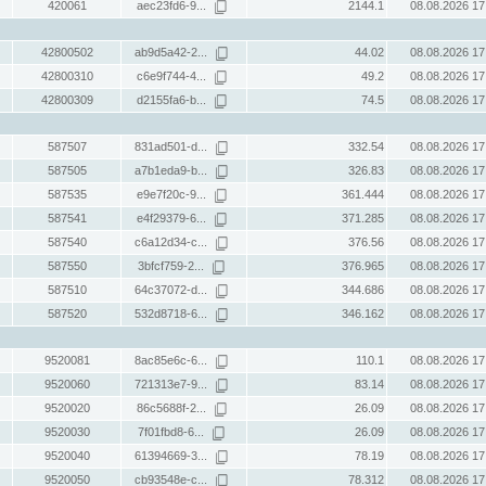
420061
aec23fd6-9...
2144.1
08.08.2026 17
42800502
ab9d5a42-2...
44.02
08.08.2026 17
42800310
c6e9f744-4...
49.2
08.08.2026 17
42800309
d2155fa6-b...
74.5
08.08.2026 17
587507
831ad501-d...
332.54
08.08.2026 17
587505
a7b1eda9-b...
326.83
08.08.2026 17
587535
e9e7f20c-9...
361.444
08.08.2026 17
587541
e4f29379-6...
371.285
08.08.2026 17
587540
c6a12d34-c...
376.56
08.08.2026 17
587550
3bfcf759-2...
376.965
08.08.2026 17
587510
64c37072-d...
344.686
08.08.2026 17
587520
532d8718-6...
346.162
08.08.2026 17
9520081
8ac85e6c-6...
110.1
08.08.2026 17
9520060
721313e7-9...
83.14
08.08.2026 17
9520020
86c5688f-2...
26.09
08.08.2026 17
9520030
7f01fbd8-6...
26.09
08.08.2026 17
9520040
61394669-3...
78.19
08.08.2026 17
9520050
cb93548e-c...
78.312
08.08.2026 17