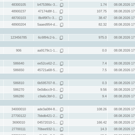
48300105
b475386c-3...
1.74
08.08.2026 17
48900237
47174d8f-1...
107.75
08.08.2026 17
48700103
8b4f9f7c-3...
38.47
08.08.2026 17
48900204
5aaed954-d...
82.32
08.08.2026 17
123456785
6c6f84c2-b...
975.0
08.08.2026 17
906
aa9179c1-1...
0.0
08.08.2026 17
586640
ee52ce62-2...
7.4
08.08.2026 17
586650
45721a68-5...
7.5
08.08.2026 17
586810
6b595707-8...
0.3
08.08.2026 17
586270
0e0dbcc9-0...
9.56
08.08.2026 17
586280
c9a6c3bf-0...
9.4
08.08.2026 17
34000010
ade3a084-8...
108.26
08.08.2026 17
27700122
7bbdb421-2...
08.08.2026 17
3690010
04572010-1...
166.42
08.08.2026 17
27700111
70bee932-1...
14.3
08.08.2026 17