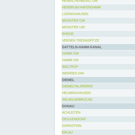
HENRICHENBURG UW
HERBRUM HAFENDAMM
LÜDINGHAUSEN
MÜNSTER OW
MÜNSTER UW
RHEDE
VERSEN TRENNSPITZE
DATTELN-HAMM-KANAL
HAMM OW
HAMM UW
WALTROP
WERRIES OW
DIEMEL
DIEMELTALSPERRE
HELMINGHAUSEN
WILHELMSBRÜCKE
DONAU
ACHLEITEN
DEGGENDORF
DÜRNSTEIN
ERLAU