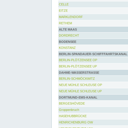
CELLE
EITZE
MARKLENDORF
RETHEM
ALTE MAAS
DORDRECHT
BODENSEE
KONSTANZ
BERLIN-SPANDAUER-SCHIFFFAHRTSKANAL
BERLIN-PLÖTZENSEE OP
BERLIN-PLÖTZENSEE UP
DAHME-WASSERSTRASSE
BERLIN-SCHMÖCKWITZ
NEUE MÜHLE SCHLEUSE OP
NEUE MÜHLE SCHLEUSE UP
DORTMUND-EMS-KANAL
BERGESHÖVEDE
Groppenbruch
HASEHUBBRÜCKE
HENRICHENBURG OW