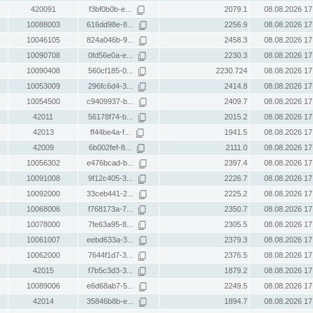
420091
f3bf0b0b-e...
2079.1
08.08.2026 17
10088003
616dd98e-8...
2256.9
08.08.2026 17
10046105
824a046b-9...
2458.3
08.08.2026 17
10090708
0fd56e0a-e...
2230.3
08.08.2026 17
10090408
560cf185-0...
2230.724
08.08.2026 17
10053009
296fc6d4-3...
2414.8
08.08.2026 17
10054500
c9409937-b...
2409.7
08.08.2026 17
42011
56178f74-b...
2015.2
08.08.2026 17
42013
ff44be4a-f...
1941.5
08.08.2026 17
42009
6b002fef-8...
2111.0
08.08.2026 17
10056302
e476bcad-b...
2397.4
08.08.2026 17
10091008
9f12c405-3...
2226.7
08.08.2026 17
10092000
33ceb441-2...
2225.2
08.08.2026 17
10068006
f768173a-7...
2350.7
08.08.2026 17
10078000
7fe63a95-8...
2305.5
08.08.2026 17
10061007
eebd633a-3...
2379.3
08.08.2026 17
10062000
7644f1d7-3...
2376.5
08.08.2026 17
42015
f7b5c3d3-3...
1879.2
08.08.2026 17
10089006
e6d68ab7-5...
2249.5
08.08.2026 17
42014
35846b8b-e...
1894.7
08.08.2026 17