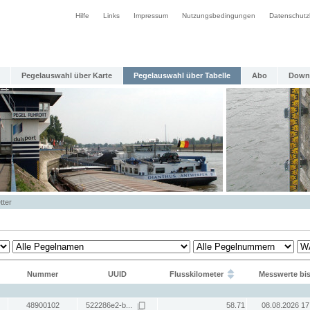
Hilfe
Links
Impressum
Nutzungsbedingungen
Datenschutz
Pegelauswahl über Karte
Pegelauswahl über Tabelle
Abo
Down
tter
Nummer
UUID
Flusskilometer
Messwerte bi
48900102
522286e2-b...
58.71
08.08.2026 17