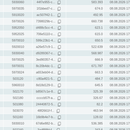
5930060
44f7e955-c...
583.393
08.08.2026 17
5970035
1f1bbed7-c...
674.0
08.08.2026 17
5910020
ac507f42-1...
492.95
08.08.2026 17
5970026
7398029b-c...
660.738
08.08.2026 17
5952050
d488c5cc-4...
623.1
08.08.2026 17
5952025
706e5110-c...
615.0
08.08.2026 17
5970010
599c23b1-4...
650.5
08.08.2026 17
5920010
a26e57c9-1...
522.639
08.08.2026 17
5930040
d9289367-c...
568.987
08.08.2026 17
5970025
3ed90357-4...
666.9
08.08.2026 17
5970031
8c20b4dc-1...
671.787
08.08.2026 17
5970024
a653eb04-d...
663.3
08.08.2026 17
503120
c80a4f21-5...
484.7
08.08.2026 17
5960010
8d18d129-0...
645.5
08.08.2026 17
502170
b8567c1e-8...
325.39
08.08.2026 17
502180
ccccb57f-a...
326.67
08.08.2026 17
501080
24440872-5...
82.2
08.08.2026 17
503070
48f2661f-f...
463.94
08.08.2026 17
501160
16b9b4e7-b...
128.02
08.08.2026 15
5930010
67d6e882-b...
536.385
08.08.2026 17
502240
3adf88fd-f...
343.6
08.08.2026 17