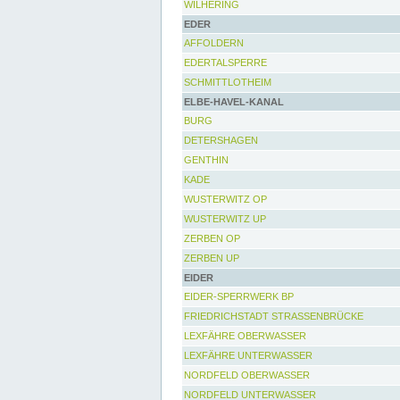
WILHERING
EDER
AFFOLDERN
EDERTALSPERRE
SCHMITTLOTHEIM
ELBE-HAVEL-KANAL
BURG
DETERSHAGEN
GENTHIN
KADE
WUSTERWITZ OP
WUSTERWITZ UP
ZERBEN OP
ZERBEN UP
EIDER
EIDER-SPERRWERK BP
FRIEDRICHSTADT STRASSENBRÜCKE
LEXFÄHRE OBERWASSER
LEXFÄHRE UNTERWASSER
NORDFELD OBERWASSER
NORDFELD UNTERWASSER