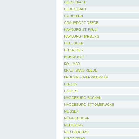
GEESTHACHT
GLÜCKSTADT
GORLEBEN
GRAUERORT REEDE
HAMBURG ST. PAULI
HAMBURG-HARBURG
HETLINGEN
HITZACKER
HOHNSTORF
KOLLMAR
KRAUTSAND REEDE
KRÜCKAU-SPERRWERK AP
LENZEN
LÜHORT
MAGDEBURG-BUCKAU
MAGDEBURG-STROMBRÜCKE
MEISSEN
MÜGGENDORF
MÜHLBERG
NEU DARCHAU
NIEGRIPP AP