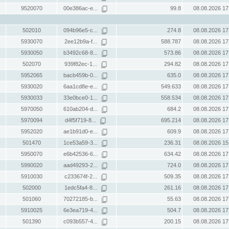
9520070
00e386ac-e...
99.8
08.08.2026 17
502010
094b96e5-c...
274.8
08.08.2026 17
5930070
2ee12b9a-f...
588.787
08.08.2026 17
5930050
b3492c68-8...
573.86
08.08.2026 17
502070
939f82ec-1...
294.82
08.08.2026 17
5952065
bacb459b-0...
635.0
08.08.2026 17
5930020
6aa1cd8e-e...
549.633
08.08.2026 17
5930033
33e0bce0-1...
558.534
08.08.2026 17
5970050
610ab204-d...
684.2
08.08.2026 17
5970094
d4f5f719-8...
695.214
08.08.2026 17
5952020
ae1b91d0-e...
609.9
08.08.2026 17
501470
1ce53a59-3...
236.31
08.08.2026 15
5950070
e6b42536-6...
634.42
08.08.2026 17
5990020
aad49293-2...
724.0
08.08.2026 17
5910030
c233674f-2...
509.35
08.08.2026 17
502000
1edc5fa4-8...
261.16
08.08.2026 17
501060
70272185-b...
55.63
08.08.2026 17
5910025
6e3ea719-4...
504.7
08.08.2026 17
501390
c093b557-4...
200.15
08.08.2026 17