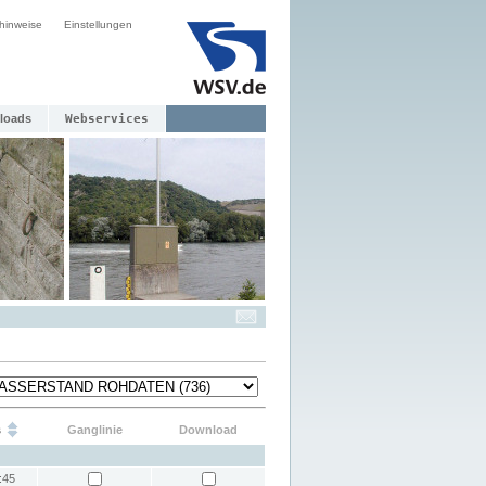
hinweise
Einstellungen
loads
Webservices
s
Ganglinie
Download
:45