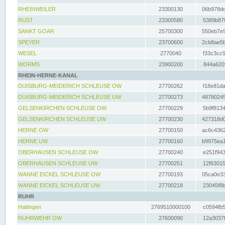
RHEINWEILER
23300130
06b978dd
RUST
23300580
5389b878
SANKT GOAR
25700300
550eb7e9
SPEYER
23700600
2cb8ae5b
WESEL
2770040
f33c3cc9
WORMS
23900200
844a620f
RHEIN-HERNE-KANAL
DUISBURG-MEIDERICH SCHLEUSE OW
27700262
f18e81da
DUISBURG-MEIDERICH SCHLEUSE UW
27700273
48780245
GELSENKIRCHEN SCHLEUSE OW
27700229
5b9f8134
GELSENKIRCHEN SCHLEUSE UW
27700230
427318d0
HERNE OW
27700150
ac6c4362
HERNE UW
27700160
b9975ea1
OBERHAUSEN SCHLEUSE OW
27700240
e251f943
OBERHAUSEN SCHLEUSE UW
27700251
12f63015
WANNE EICKEL SCHLEUSE OW
27700193
05ca0e33
WANNE EICKEL SCHLEUSE UW
27700218
23045f8b
RUHR
Hattingen
2769510000100
c0594fb5
RUHRWEHR OW
27600090
12a3037f