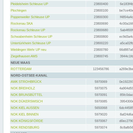
Pleidelsheim Schleuse UP
23800400
6e183f4b
Plochingen
23800100
be7ce40e
Poppenweiler Schleuse UP
23800300
f4854a4c
Rockenau SKA
23800690
4c00a166
Rockenau Schleuse UP
23800680
5ab4f00f
Schwabenheim Schleuse UP
23800800
ec9d3a4d
Untertürkheim Schleuse UP
23800220
a5ca02fb
Wieblingen Wehr UP neu
23800780
66d887a6
Ziegelhausen AMS
23800745
3944c1fd
NEUE MAAS
ROTTERDAM
123456786
a269e3be
NORD-OSTSEE-KANAL
AWK STROHBRÜCK
5970069
0e192297
NOK BREIHOLZ
5970075
4a904d59
NOK BRUNSBÜTTEL
5970091
85fc0dac
NOK DÜKERSWISCH
5970085
3954300d
NOK KIEL AUSSEN
5650068
6dc44585
NOK KIEL BINNEN
5979020
8af24d6a
NOK KÖNIGSFÖRDE
5970067
d0ec2790
NOK RENDSBURG
5970074
8c8afb56