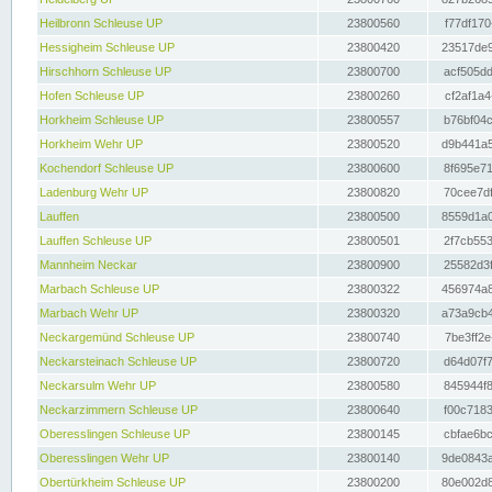
Heilbronn Schleuse UP
23800560
f77df170
Hessigheim Schleuse UP
23800420
23517de9
Hirschhorn Schleuse UP
23800700
acf505dd
Hofen Schleuse UP
23800260
cf2af1a4
Horkheim Schleuse UP
23800557
b76bf04c
Horkheim Wehr UP
23800520
d9b441a5
Kochendorf Schleuse UP
23800600
8f695e71
Ladenburg Wehr UP
23800820
70cee7df
Lauffen
23800500
8559d1a0
Lauffen Schleuse UP
23800501
2f7cb553
Mannheim Neckar
23800900
25582d3f
Marbach Schleuse UP
23800322
456974a8
Marbach Wehr UP
23800320
a73a9cb4
Neckargemünd Schleuse UP
23800740
7be3ff2e
Neckarsteinach Schleuse UP
23800720
d64d07f7
Neckarsulm Wehr UP
23800580
845944f8
Neckarzimmern Schleuse UP
23800640
f00c7183
Oberesslingen Schleuse UP
23800145
cbfae6bc
Oberesslingen Wehr UP
23800140
9de0843a
Obertürkheim Schleuse UP
23800200
80e002d8