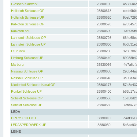
Giessen Klärwerk
25800100
4b386a6a
Hollerich Schleuse OP
25800618
cedc9b0c
Hollerich Schleuse UP
25800620
9beb7290
Kalkofen Schleuse OP
25800578
a7034573
Kalkofen neu
25800600
64f735fd
Lahnstein Schleuse OP
25800798
664d68ea
Lahnstein Schleuse UP
25800800
6b6b31e2
Leun neu
25800200
32807065
Limburg Schleuse UP
25800440
89038b42
Marburg
25830056
4e7a6cfa
Nassau Schleuse OP
25800638
29cb44a2
Nassau Schleuse UP
25800640
3a90a346
Niederbiel Schleuse Kanal OP
25800177
57c8e437
Runkel Schleuse UP
25800400
b85b17cc
Scheidt Schleuse OP
25800558
15a50d2b
Scheidt Schleuse UP
25800560
7dfe4776
LEDA
DREYSCHLOOT
3880010
d4df3617
LEDASPERRWERK UP
3880050
5e6ae93a
LEINE