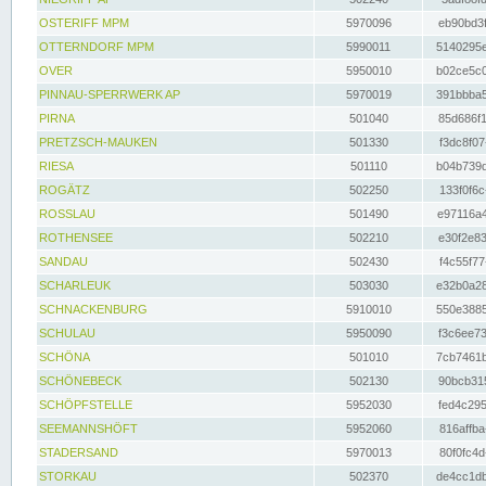
OSTERIFF MPM
5970096
eb90bd3f
OTTERNDORF MPM
5990011
5140295e
OVER
5950010
b02ce5c0
PINNAU-SPERRWERK AP
5970019
391bbba5
PIRNA
501040
85d686f1
PRETZSCH-MAUKEN
501330
f3dc8f07
RIESA
501110
b04b739d
ROGÄTZ
502250
133f0f6c
ROSSLAU
501490
e97116a4
ROTHENSEE
502210
e30f2e83
SANDAU
502430
f4c55f77
SCHARLEUK
503030
e32b0a28
SCHNACKENBURG
5910010
550e3885
SCHULAU
5950090
f3c6ee73
SCHÖNA
501010
7cb7461b
SCHÖNEBECK
502130
90bcb315
SCHÖPFSTELLE
5952030
fed4c295
SEEMANNSHÖFT
5952060
816affba
STADERSAND
5970013
80f0fc4d
STORKAU
502370
de4cc1db