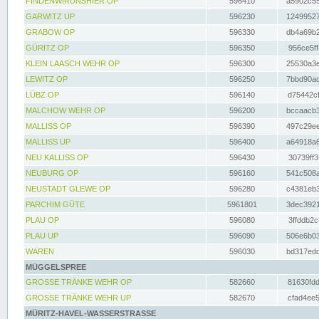
FINDENWIRUNSHIER OP
596410
a5902c55
GARWITZ UP
596230
12499527
GRABOW OP
596330
db4a69b2
GÜRITZ OP
596350
956ce5ff
KLEIN LAASCH WEHR OP
596300
25530a3e
LEWITZ OP
596250
7bbd90ad
LÜBZ OP
596140
d75442cf
MALCHOW WEHR OP
596200
bccaacb3
MALLISS OP
596390
497c29ee
MALLISS UP
596400
a64918a6
NEU KALLISS OP
596430
30739ff3
NEUBURG OP
596160
541c508a
NEUSTADT GLEWE OP
596280
c4381eb3
PARCHIM GÜTE
5961801
3dec3921
PLAU OP
596080
3ffddb2c
PLAU UP
596090
506e6b03
WAREN
596030
bd317edd
MÜGGELSPREE
GROSSE TRÄNKE WEHR OP
582660
81630fdd
GROSSE TRÄNKE WEHR UP
582670
cfad4ee5
MÜRITZ-HAVEL-WASSERSTRASSE