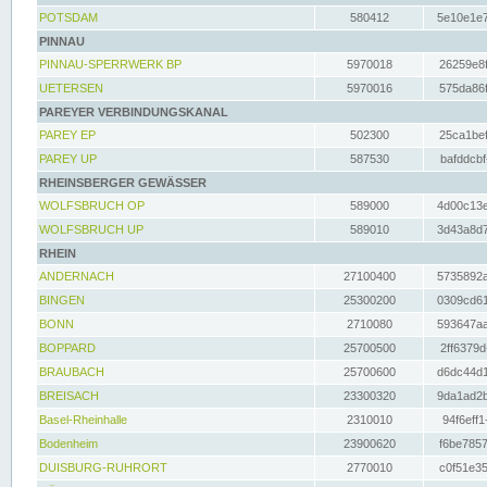
POTSDAM
580412
5e10e1e7
PINNAU
PINNAU-SPERRWERK BP
5970018
26259e8f
UETERSEN
5970016
575da86f
PAREYER VERBINDUNGSKANAL
PAREY EP
502300
25ca1bef
PAREY UP
587530
bafddcbf
RHEINSBERGER GEWÄSSER
WOLFSBRUCH OP
589000
4d00c13e
WOLFSBRUCH UP
589010
3d43a8d7
RHEIN
ANDERNACH
27100400
5735892a
BINGEN
25300200
0309cd61
BONN
2710080
593647aa
BOPPARD
25700500
2ff6379d
BRAUBACH
25700600
d6dc44d1
BREISACH
23300320
9da1ad2b
Basel-Rheinhalle
2310010
94f6eff1
Bodenheim
23900620
f6be7857
DUISBURG-RUHRORT
2770010
c0f51e35