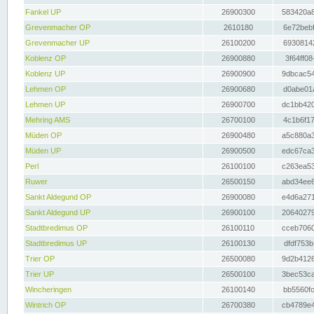
Fankel UP
26900300
583420a8
Grevenmacher OP
2610180
6e72bebf
Grevenmacher UP
26100200
69308142
Koblenz OP
26900880
3f64ff08
Koblenz UP
26900900
9dbcac54
Lehmen OP
26900680
d0abe01a
Lehmen UP
26900700
dc1bb420
Mehring AMS
26700100
4c1b6f17
Müden OP
26900480
a5c880a3
Müden UP
26900500
edc67ca3
Perl
26100100
c263ea53
Ruwer
26500150
abd34ee6
Sankt Aldegund OP
26900080
e4d6a271
Sankt Aldegund UP
26900100
20640279
Stadtbredimus OP
26100110
cceb7060
Stadtbredimus UP
26100130
dfdf753b
Trier OP
26500080
9d2b4126
Trier UP
26500100
3bec53ca
Wincheringen
26100140
bb5560fc
Wintrich OP
26700380
cb4789e4