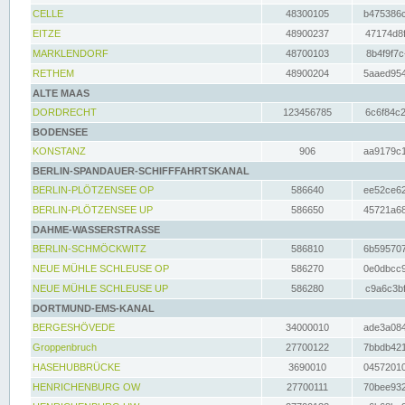
CELLE
48300105
b475386c
EITZE
48900237
47174d8f
MARKLENDORF
48700103
8b4f9f7c
RETHEM
48900204
5aaed954
ALTE MAAS
DORDRECHT
123456785
6c6f84c2
BODENSEE
KONSTANZ
906
aa9179c1
BERLIN-SPANDAUER-SCHIFFFAHRTSKANAL
BERLIN-PLÖTZENSEE OP
586640
ee52ce62
BERLIN-PLÖTZENSEE UP
586650
45721a68
DAHME-WASSERSTRASSE
BERLIN-SCHMÖCKWITZ
586810
6b595707
NEUE MÜHLE SCHLEUSE OP
586270
0e0dbcc9
NEUE MÜHLE SCHLEUSE UP
586280
c9a6c3bf
DORTMUND-EMS-KANAL
BERGESHÖVEDE
34000010
ade3a084
Groppenbruch
27700122
7bbdb421
HASEHUBBRÜCKE
3690010
04572010
HENRICHENBURG OW
27700111
70bee932