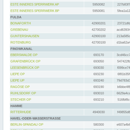
ESTE INNERES SPERRWERK AP
5950082
227b83f7
ESTE INNERES SPERRWERK BP
5950081
5fea1a12
FULDA
BONAFORTH
42900201
23721dfd
GREBENAU
42700202
acd63934
GUNTERSHAUSEN
42900100
213a585d
ROTENBURG
42700100
d1ba62a4
FINOWKANAL
EBERSWALDE OP
693170
3cd46cc7
GRAFENBRÜCK OP
693050
547422fb
LEESENBRÜCK OP
693030
f099ce74
LIEPE OP
693230
6f81b35f
LIEPE UP
693240
79d783d3
RAGÖSE OP
693190
b6bbe4f8
RUHLSDORF OP
693010
6629a4ca
STECHER OP
693210
516fbf8c
HAMME
RITTERHUDE
4940030
f49855d8
HAVEL-ODER-WASSERSTRASSE
BERLIN-SPANDAU OP
580300
e607a4b6