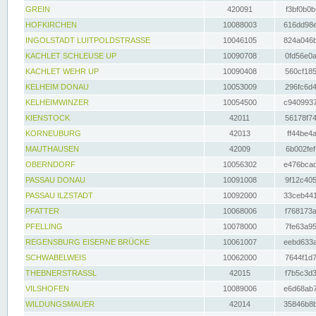
GREIN
420091
f3bf0b0b
HOFKIRCHEN
10088003
616dd98e
INGOLSTADT LUITPOLDSTRASSE
10046105
824a046b
KACHLET SCHLEUSE UP
10090708
0fd56e0a
KACHLET WEHR UP
10090408
560cf185
KELHEIM DONAU
10053009
296fc6d4
KELHEIMWINZER
10054500
c9409937
KIENSTOCK
42011
56178f74
KORNEUBURG
42013
ff44be4a
MAUTHAUSEN
42009
6b002fef
OBERNDORF
10056302
e476bcad
PASSAU DONAU
10091008
9f12c405
PASSAU ILZSTADT
10092000
33ceb441
PFATTER
10068006
f768173a
PFELLING
10078000
7fe63a95
REGENSBURG EISERNE BRÜCKE
10061007
eebd633a
SCHWABELWEIS
10062000
7644f1d7
THEBNERSTRASSL
42015
f7b5c3d3
VILSHOFEN
10089006
e6d68ab7
WILDUNGSMAUER
42014
35846b8b