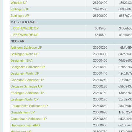
Wintrich UP
26700400
a392113c
Zeltingen OP
26700580
8b802863
Zeltingen UP
26700600
d867e7e9
MALZER KANAL
LIEBENWALDE OP
581540
3f8ceb6d
LIEBENWALDE UP
581550
a1cf60be
NECKAR
Aldingen Schleuse UP
23800280
dfdfb4ff
Beihingen Wehr UP
23800360
8a2e3048
Besigheim SKA
23800460
46d8ed02
Besigheim Schleuse UP
23800480
57db82c7
Besigheim Wehr UP
23800440
42c11b7a
Cannstatt Schleuse UP
23800240
7068d262
Deizisau Schleuse UP
23800120
c5b6243d
Esslingen Schleuse UP
23800180
130a3761
Esslingen Wehr OP
23800176
31c32a38
Feudenheim Schleuse UP
23800840
48a939b9
Gundelsheim UP
23800620
fc1072e4
Guttenbach Schleuse UP
23800660
bd36404b
Hassmersheim AMS
23800630
0e1b8ae0
Heidelberg UP
23800760
827b2685