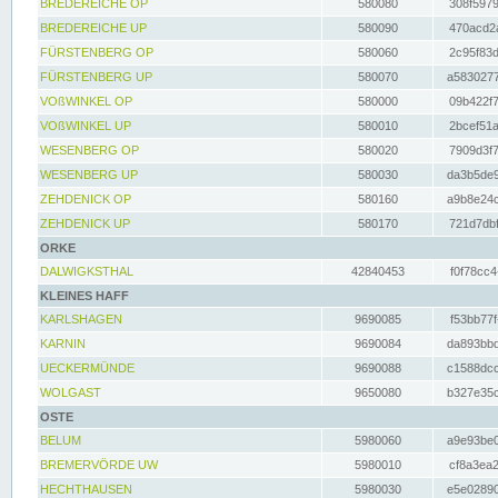
BREDEREICHE OP
580080
308f5979
BREDEREICHE UP
580090
470acd2a
FÜRSTENBERG OP
580060
2c95f83d
FÜRSTENBERG UP
580070
a5830277
VOßWINKEL OP
580000
09b422f7
VOßWINKEL UP
580010
2bcef51a
WESENBERG OP
580020
7909d3f7
WESENBERG UP
580030
da3b5de9
ZEHDENICK OP
580160
a9b8e24c
ZEHDENICK UP
580170
721d7dbf
ORKE
DALWIGKSTHAL
42840453
f0f78cc4
KLEINES HAFF
KARLSHAGEN
9690085
f53bb77f
KARNIN
9690084
da893bbd
UECKERMÜNDE
9690088
c1588dcc
WOLGAST
9650080
b327e35c
OSTE
BELUM
5980060
a9e93be0
BREMERVÖRDE UW
5980010
cf8a3ea2
HECHTHAUSEN
5980030
e5e02890