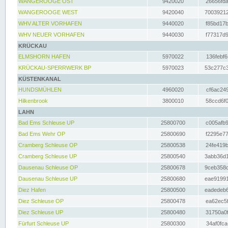
WANGEROOGE OST
9420020
26656fda
WANGEROOGE WEST
9420040
70039212
WHV ALTER VORHAFEN
9440020
f85bd17b
WHV NEUER VORHAFEN
9440030
f77317d9
KRÜCKAU
ELMSHORN HAFEN
5970022
136febf6
KRÜCKAU-SPERRWERK BP
5970023
53c277c3
KÜSTENKANAL
HUNDSMÜHLEN
4960020
cf6ac249
Hilkenbrook
3800010
58ccd6f0
LAHN
Bad Ems Schleuse UP
25800700
c005afb9
Bad Ems Wehr OP
25800690
f2295e77
Cramberg Schleuse OP
25800538
24fe419b
Cramberg Schleuse UP
25800540
3abb36d1
Dausenau Schleuse OP
25800678
9ceb358c
Dausenau Schleuse UP
25800680
eae91991
Diez Hafen
25800500
eadedeb6
Diez Schleuse OP
25800478
ea62ec5f
Diez Schleuse UP
25800480
31750a0f
Fürfurt Schleuse UP
25800300
34af0fca