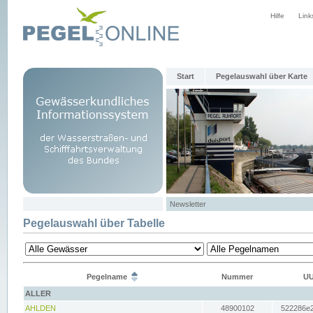
Hilfe
Link
Start
Pegelauswahl über Karte
Newsletter
Pegelauswahl über Tabelle
Pegelname
Nummer
UU
ALLER
AHLDEN
48900102
522286e2