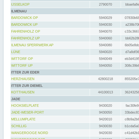
IJSSELKOP
2790070
bbaefa8e
ILMENAU
BARDOWICK OP
5940029
07830b68
BARDOWICK UP
5940030
a238b70f
FAHRENHOLZ OP
5940070
c33c3667
FAHRENHOLZ UP
5940060
bb62b28f
ILMENAU SPERRWERK AP
5940080
6b05e8dc
LÜNE
5940020
d7a8df36
WITTORF OP
5940049
eb3d4195
WITTORF UP
5940050
308c39b6
ITTER ZUR EDER
HERZHAUSEN
42800218
855205e7
ITTER ZUR DIEMEL
KOTTHAUSEN
44100013
36243256
JADE
HOOKSIELPLATE
9430020
fac30fe9
JADE-WESER-PORT
9430050
33bdec83
MELLUMPLATE
9420010
c8b9a2b6
SCHILLIG
9430030
b1cda5a0
WANGEROOGE NORD
9420030
c41d42b1