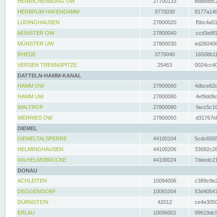
HENRICHENBURG UW
27700133
e6b68bc2
HERBRUM HAFENDAMM
3770030
8177a148
LÜDINGHAUSEN
27800020
f5bc4a51
MÜNSTER OW
27800040
ccd3e8f1
MÜNSTER UW
27800030
ed260406
RHEDE
3770040
16508b11
VERSEN TRENNSPITZE
25463
0024cc40
DATTELN-HAMM-KANAL
HAMM OW
27800060
4dbce62d
HAMM UW
27800080
4ef9dd9c
WALTROP
27800090
facc5c16
WERRIES OW
27800050
d31767ef
DIEMEL
DIEMELTALSPERRE
44100104
5cdc6555
HELMINGHAUSEN
44100206
33092c28
WILHELMSBRÜCKE
44100024
7deedc21
DONAU
ACHLEITEN
10094006
c389c9e2
DEGGENDORF
10081004
53d40547
DÜRNSTEIN
42012
ce4e3050
ERLAU
10096001
99619dc5