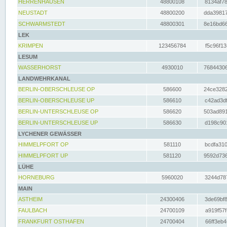
HERRENHAUSEN
48800108
8134af78
NEUSTADT
48800200
dda39817
SCHWARMSTEDT
48800301
8e16bd66
LEK
KRIMPEN
123456784
f5c96f13
LESUM
WASSERHORST
4930010
76844306
LANDWEHRKANAL
BERLIN-OBERSCHLEUSE OP
586600
24ce3282
BERLIN-OBERSCHLEUSE UP
586610
c42ad3df
BERLIN-UNTERSCHLEUSE OP
586620
503ad891
BERLIN-UNTERSCHLEUSE UP
586630
d198c901
LYCHENER GEWÄSSER
HIMMELPFORT OP
581110
bcdfa310
HIMMELPFORT UP
581120
9592d736
LÜHE
HORNEBURG
5960020
3244d787
MAIN
ASTHEIM
24300406
3de69bf8
FAULBACH
24700109
a919f57f
FRANKFURT OSTHAFEN
24700404
66ff3eb4