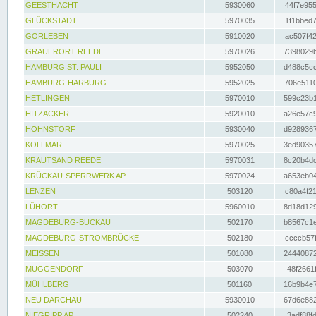
GEESTHACHT
5930060
44f7e955
GLÜCKSTADT
5970035
1f1bbed7
GORLEBEN
5910020
ac507f42
GRAUERORT REEDE
5970026
7398029b
HAMBURG ST. PAULI
5952050
d488c5cc
HAMBURG-HARBURG
5952025
706e5110
HETLINGEN
5970010
599c23b1
HITZACKER
5920010
a26e57c9
HOHNSTORF
5930040
d9289367
KOLLMAR
5970025
3ed90357
KRAUTSAND REEDE
5970031
8c20b4dc
KRÜCKAU-SPERRWERK AP
5970024
a653eb04
LENZEN
503120
c80a4f21
LÜHORT
5960010
8d18d129
MAGDEBURG-BUCKAU
502170
b8567c1e
MAGDEBURG-STROMBRÜCKE
502180
ccccb57f
MEISSEN
501080
24440872
MÜGGENDORF
503070
48f2661f
MÜHLBERG
501160
16b9b4e7
NEU DARCHAU
5930010
67d6e882
NIEGRIPP AP
502240
3adf88fd