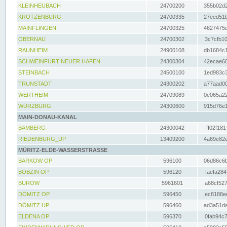
KLEINHEUBACH
24700200
355b02d2
KROTZENBURG
24700335
27eed51b
MAINFLINGEN
24700325
4627475d
OBERNAU
24700302
3c7cfb10
RAUNHEIM
24900108
db1684c1
SCHWEINFURT NEUER HAFEN
24300304
42ecae60
STEINBACH
24500100
1ed983c3
TRUNSTADT
24300202
a77aad00
WERTHEIM
24709089
0e065a22
WÜRZBURG
24300600
915d76e1
MAIN-DONAU-KANAL
BAMBERG
24300042
ff02f181
RIEDENBURG_UP
13409200
4a69e82e
MÜRITZ-ELDE-WASSERSTRASSE
BARKOW OP
596100
06d86c6b
BOBZIN OP
596120
faefa284
BUROW
5961601
a68cf527
DÖMITZ OP
596450
ec8188ee
DÖMITZ UP
596460
ad3a51da
ELDENA OP
596370
0fab94c7