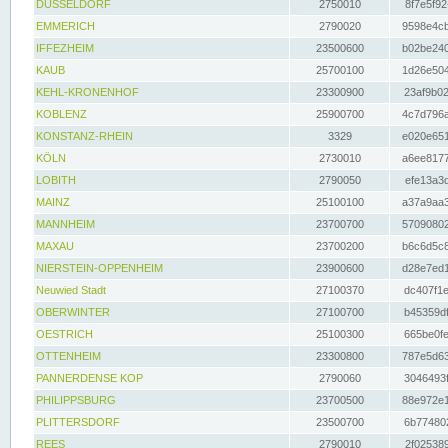
DÜSSELDORF
2750010
8f7e5f92
EMMERICH
2790020
9598e4cb
IFFEZHEIM
23500600
b02be240
KAUB
25700100
1d26e504
KEHL-KRONENHOF
23300900
23af9b02
KOBLENZ
25900700
4c7d796a
KONSTANZ-RHEIN
3329
e020e651
KÖLN
2730010
a6ee8177
LOBITH
2790050
efe13a3d
MAINZ
25100100
a37a9aa3
MANNHEIM
23700700
57090802
MAXAU
23700200
b6c6d5c8
NIERSTEIN-OPPENHEIM
23900600
d28e7ed1
Neuwied Stadt
27100370
dc407f1e
OBERWINTER
27100700
b45359df
OESTRICH
25100300
665be0fe
OTTENHEIM
23300800
787e5d63
PANNERDENSE KOP
2790060
3046493f
PHILIPPSBURG
23700500
88e972e1
PLITTERSDORF
23500700
6b774802
REES
2790010
2f025389