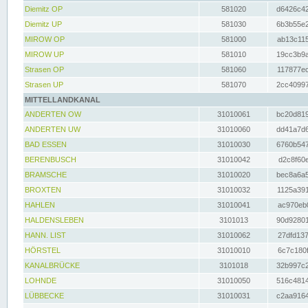
Diemitz OP
581020
d6426c42
Diemitz UP
581030
6b3b55e2
MIROW OP
581000
ab13c115
MIROW UP
581010
19cc3b9a
Strasen OP
581060
117877ec
Strasen UP
581070
2cc40997
MITTELLANDKANAL
ANDERTEN OW
31010061
bc20d819
ANDERTEN UW
31010060
dd41a7d6
BAD ESSEN
31010030
6760b547
BERENBUSCH
31010042
d2c8f60e
BRAMSCHE
31010020
bec8a6a5
BROXTEN
31010032
1125a391
HAHLEN
31010041
ac970eb0
HALDENSLEBEN
3101013
90d92801
HANN. LIST
31010062
27dfd137
HÖRSTEL
31010010
6c7c180f
KANALBRÜCKE
3101018
32b997c2
LOHNDE
31010050
516c4814
LÜBBECKE
31010031
c2aa9164