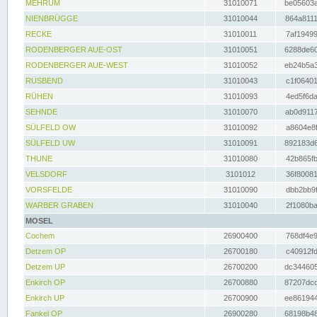
MEHRUM
31010071
be05603a
NIENBRÜGGE
31010044
864a8111
RECKE
31010011
7af19499
RODENBERGER AUE-OST
31010051
6288de60
RODENBERGER AUE-WEST
31010052
eb24b5a3
RUSBEND
31010043
c1f06401
RÜHEN
31010093
4ed5f6da
SEHNDE
31010070
ab0d9117
SÜLFELD OW
31010092
a8604e8f
SÜLFELD UW
31010091
892183d6
THUNE
31010080
42b865fb
VELSDORF
3101012
36f80081
VORSFELDE
31010090
dbb2bb9f
WARBER GRABEN
31010040
2f1080ba
MOSEL
Cochem
26900400
768df4e9
Detzem OP
26700180
c40912fd
Detzem UP
26700200
dc344605
Enkirch OP
26700880
87207dcd
Enkirch UP
26700900
ee861944
Fankel OP
26900280
68198b48