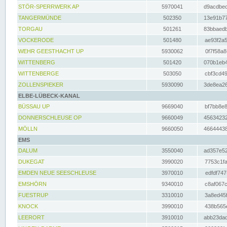
STÖR-SPERRWERK AP
5970041
d9acdbec
TANGERMÜNDE
502350
13e91b77
TORGAU
501261
83bbaedb
VOCKERODE
501480
ae93f2a5
WEHR GEESTHACHT UP
5930062
0f7f58a8
WITTENBERG
501420
070b1eb4
WITTENBERGE
503050
cbf3cd49
ZOLLENSPIEKER
5930090
3de8ea26
ELBE-LÜBECK-KANAL
BÜSSAU UP
9669040
bf7bb8e8
DONNERSCHLEUSE OP
9660049
45634232
MÖLLN
9660050
46644438
EMS
DALUM
3550040
ad357e52
DUKEGAT
3990020
7753c1fa
EMDEN NEUE SEESCHLEUSE
3970010
edfdf747
EMSHÖRN
9340010
c8af067c
FUESTRUP
3310010
3a8ed45f
KNOCK
3990010
438b565e
LEERORT
3910010
abb23dad