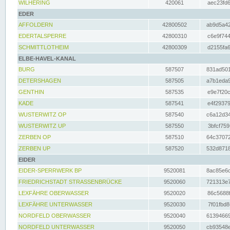
WILHERING
420061
aec23fd6
EDER
AFFOLDERN
42800502
ab9d5a42
EDERTALSPERRE
42800310
c6e9f744
SCHMITTLOTHEIM
42800309
d2155fa6
ELBE-HAVEL-KANAL
BURG
587507
831ad501
DETERSHAGEN
587505
a7b1eda9
GENTHIN
587535
e9e7f20c
KADE
587541
e4f29379
WUSTERWITZ OP
587540
c6a12d34
WUSTERWITZ UP
587550
3bfcf759
ZERBEN OP
587510
64c37072
ZERBEN UP
587520
532d8718
EIDER
EIDER-SPERRWERK BP
9520081
8ac85e6c
FRIEDRICHSTADT STRASSENBRÜCKE
9520060
721313e7
LEXFÄHRE OBERWASSER
9520020
86c5688f
LEXFÄHRE UNTERWASSER
9520030
7f01fbd8
NORDFELD OBERWASSER
9520040
61394669
NORDFELD UNTERWASSER
9520050
cb93548e