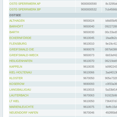
OSTE-SPERRWERK AP
9000000590
8c3295dc
OSTE-SPERRWERK BP
9000000532
7cb4566b
OSTSEE
ALTHAGEN
9650024
b8d05bf9
BARHÖFT
9650040
09227288
BARTH
9650030
00c33ed9
ECKERNFÖRDE
9610045
1faa9b2c
FLENSBURG
9610010
9e19c411
GREIFSWALD OIE
9690078
087b6386
GREIFSWALD-WIECK
9650073
6b53ef42
HEILIGENHAFEN
9610070
06219dd9
KAPPELN
9610035
b09f2243
KIEL-HOLTENAU
9610066
3ad4013f
KLOSTER
9670050
905e7328
KOSEROW
9690093
c0f33a36
LANGBALLIGAU
9610015
5a33bf14
LAUTERBACH
9670063
91922b9b
LT KIEL
9610050
736437d7
MARIENLEUCHTE
9610075
8effc15d
NEUENDORF HAFEN
9670046
492f85b8