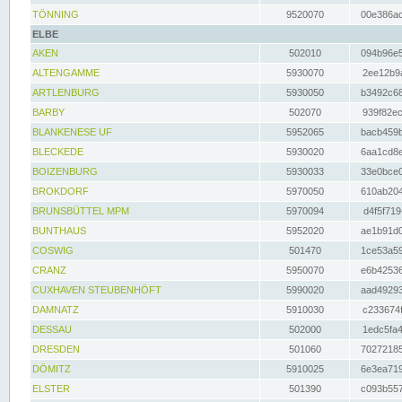
TÖNNING
9520070
00e386ac
ELBE
AKEN
502010
094b96e5
ALTENGAMME
5930070
2ee12b9a
ARTLENBURG
5930050
b3492c68
BARBY
502070
939f82ec
BLANKENESE UF
5952065
bacb459b
BLECKEDE
5930020
6aa1cd8e
BOIZENBURG
5930033
33e0bce0
BROKDORF
5970050
610ab204
BRUNSBÜTTEL MPM
5970094
d4f5f719
BUNTHAUS
5952020
ae1b91d0
COSWIG
501470
1ce53a59
CRANZ
5950070
e6b42536
CUXHAVEN STEUBENHÖFT
5990020
aad49293
DAMNATZ
5910030
c233674f
DESSAU
502000
1edc5fa4
DRESDEN
501060
70272185
DÖMITZ
5910025
6e3ea719
ELSTER
501390
c093b557