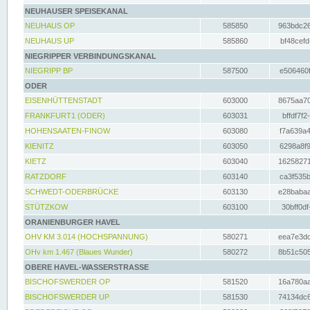
NEUHAUSER SPEISEKANAL
NEUHAUS OP
585850
963bdc26
NEUHAUS UP
585860
bf48cefd
NIEGRIPPER VERBINDUNGSKANAL
NIEGRIPP BP
587500
e506460f
ODER
EISENHÜTTENSTADT
603000
8675aa70
FRANKFURT1 (ODER)
603031
bffdf7f2
HOHENSAATEN-FINOW
603080
f7a639a4
KIENITZ
603050
6298a8f9
KIETZ
603040
16258271
RATZDORF
603140
ca3f535b
SCHWEDT-ODERBRÜCKE
603130
e28babaa
STÜTZKOW
603100
30bff0df
ORANIENBURGER HAVEL
OHV KM 3.014 (HOCHSPANNUNG)
580271
eea7e3dc
OHv km 1.467 (Blaues Wunder)
580272
8b51c505
OBERE HAVEL-WASSERSTRASSE
BISCHOFSWERDER OP
581520
16a780aa
BISCHOFSWERDER UP
581530
74134dc6