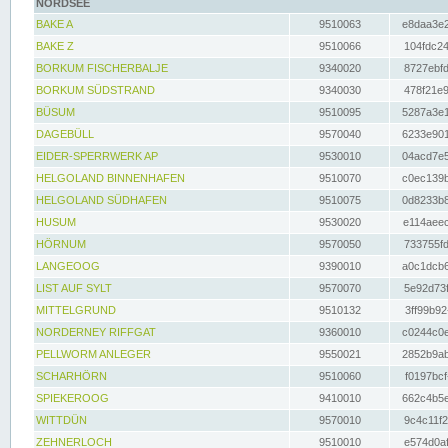
NORDSEE
BAKE A
9510063
e8daa3e2
BAKE Z
9510066
104fdc24
BORKUM FISCHERBALJE
9340020
8727ebfd
BORKUM SÜDSTRAND
9340030
478f21e9
BÜSUM
9510095
5287a3e1
DAGEBÜLL
9570040
6233e901
EIDER-SPERRWERK AP
9530010
04acd7e5
HELGOLAND BINNENHAFEN
9510070
c0ec139b
HELGOLAND SÜDHAFEN
9510075
0d8233b8
HUSUM
9530020
e114aeec
HÖRNUM
9570050
733755fd
LANGEOOG
9390010
a0c1dcb6
LIST AUF SYLT
9570070
5e92d73f
MITTELGRUND
9510132
3ff99b92
NORDERNEY RIFFGAT
9360010
c0244c0e
PELLWORM ANLEGER
9550021
2852b9ab
SCHARHÖRN
9510060
f0197bcf
SPIEKEROOG
9410010
662c4b5e
WITTDÜN
9570010
9c4c11f2
ZEHNERLOCH
9510010
e574d0af