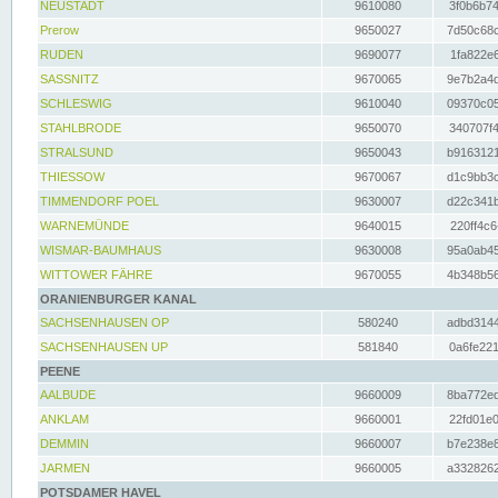
NEUSTADT
9610080
3f0b6b74
Prerow
9650027
7d50c68c
RUDEN
9690077
1fa822e6
SASSNITZ
9670065
9e7b2a4d
SCHLESWIG
9610040
09370c05
STAHLBRODE
9650070
340707f4
STRALSUND
9650043
b9163121
THIESSOW
9670067
d1c9bb3c
TIMMENDORF POEL
9630007
d22c341b
WARNEMÜNDE
9640015
220ff4c6
WISMAR-BAUMHAUS
9630008
95a0ab45
WITTOWER FÄHRE
9670055
4b348b56
ORANIENBURGER KANAL
SACHSENHAUSEN OP
580240
adbd3144
SACHSENHAUSEN UP
581840
0a6fe221
PEENE
AALBUDE
9660009
8ba772ed
ANKLAM
9660001
22fd01e0
DEMMIN
9660007
b7e238e8
JARMEN
9660005
a3328262
POTSDAMER HAVEL