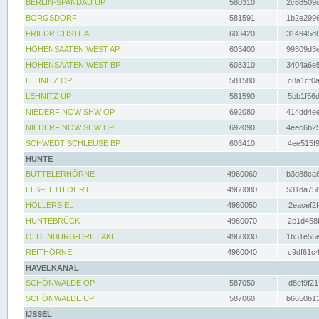
BERLIN-SPANDAU UP
580310
2c68509c
BORGSDORF
581591
1b2e2996
FRIEDRICHSTHAL
603420
314945d6
HOHENSAATEN WEST AP
603400
99309d3e
HOHENSAATEN WEST BP
603310
3404a6e5
LEHNITZ OP
581580
c8a1cf0a
LEHNITZ UP
581590
5bb1f56d
NIEDERFINOW SHW OP
692080
414dd4ee
NIEDERFINOW SHW UP
692090
4eec6b25
SCHWEDT SCHLEUSE BP
603410
4ee515f9
HUNTE
BUTTELERHÖRNE
4960060
b3d88ca6
ELSFLETH OHRT
4960080
531da758
HOLLERSIEL
4960050
2eacef2f
HUNTEBRÜCK
4960070
2e1d458b
OLDENBURG-DRIELAKE
4960030
1b51e55e
REITHÖRNE
4960040
c9df61c4
HAVELKANAL
SCHÖNWALDE OP
587050
d8ef9f21
SCHÖNWALDE UP
587060
b6650b13
IJSSEL