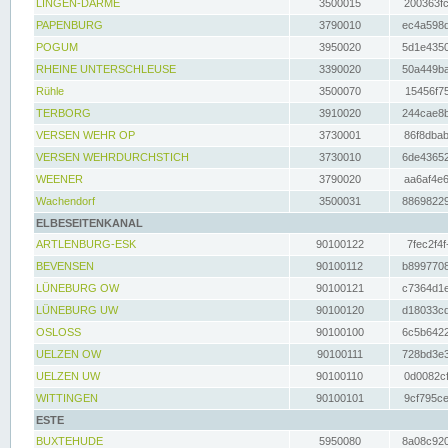
LINGEN-DARME
3500015
200363fc
PAPENBURG
3790010
ec4a598d
POGUM
3950020
5d1e4350
RHEINE UNTERSCHLEUSE
3390020
50a449ba
Rühle
3500070
15456f75
TERBORG
3910020
244cae8b
VERSEN WEHR OP
3730001
86f8dbab
VERSEN WEHRDURCHSTICH
3730010
6de43652
WEENER
3790020
aa6af4e6
Wachendorf
3500031
88698229
ELBESEITENKANAL
ARTLENBURG-ESK
90100122
7fec2f4f
BEVENSEN
90100112
b8997708
LÜNEBURG OW
90100121
c7364d1e
LÜNEBURG UW
90100120
d18033cd
OSLOSS
90100100
6c5b6422
UELZEN OW
90100111
728bd3e3
UELZEN UW
90100110
0d0082cf
WITTINGEN
90100101
9cf795ce
ESTE
BUXTEHUDE
5950080
8a08c920