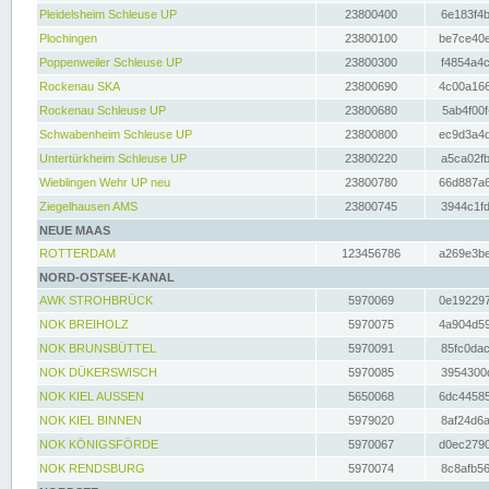
Pleidelsheim Schleuse UP
23800400
6e183f4b
Plochingen
23800100
be7ce40e
Poppenweiler Schleuse UP
23800300
f4854a4c
Rockenau SKA
23800690
4c00a166
Rockenau Schleuse UP
23800680
5ab4f00f
Schwabenheim Schleuse UP
23800800
ec9d3a4d
Untertürkheim Schleuse UP
23800220
a5ca02fb
Wieblingen Wehr UP neu
23800780
66d887a6
Ziegelhausen AMS
23800745
3944c1fd
NEUE MAAS
ROTTERDAM
123456786
a269e3be
NORD-OSTSEE-KANAL
AWK STROHBRÜCK
5970069
0e192297
NOK BREIHOLZ
5970075
4a904d59
NOK BRUNSBÜTTEL
5970091
85fc0dac
NOK DÜKERSWISCH
5970085
3954300d
NOK KIEL AUSSEN
5650068
6dc44585
NOK KIEL BINNEN
5979020
8af24d6a
NOK KÖNIGSFÖRDE
5970067
d0ec2790
NOK RENDSBURG
5970074
8c8afb56