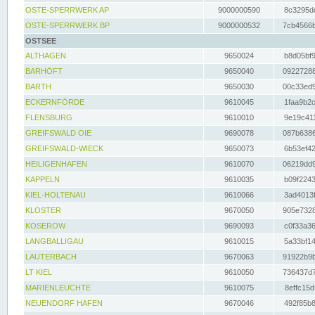
OSTE-SPERRWERK AP
9000000590
8c3295dc
OSTE-SPERRWERK BP
9000000532
7cb4566b
OSTSEE
ALTHAGEN
9650024
b8d05bf9
BARHÖFT
9650040
09227288
BARTH
9650030
00c33ed9
ECKERNFÖRDE
9610045
1faa9b2c
FLENSBURG
9610010
9e19c411
GREIFSWALD OIE
9690078
087b6386
GREIFSWALD-WIECK
9650073
6b53ef42
HEILIGENHAFEN
9610070
06219dd9
KAPPELN
9610035
b09f2243
KIEL-HOLTENAU
9610066
3ad4013f
KLOSTER
9670050
905e7328
KOSEROW
9690093
c0f33a36
LANGBALLIGAU
9610015
5a33bf14
LAUTERBACH
9670063
91922b9b
LT KIEL
9610050
736437d7
MARIENLEUCHTE
9610075
8effc15d
NEUENDORF HAFEN
9670046
492f85b8