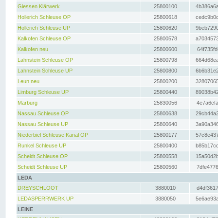
Giessen Klärwerk
25800100
4b386a6a
Hollerich Schleuse OP
25800618
cedc9b0c
Hollerich Schleuse UP
25800620
9beb7290
Kalkofen Schleuse OP
25800578
a7034573
Kalkofen neu
25800600
64f735fd
Lahnstein Schleuse OP
25800798
664d68ea
Lahnstein Schleuse UP
25800800
6b6b31e2
Leun neu
25800200
32807065
Limburg Schleuse UP
25800440
89038b42
Marburg
25830056
4e7a6cfa
Nassau Schleuse OP
25800638
29cb44a2
Nassau Schleuse UP
25800640
3a90a346
Niederbiel Schleuse Kanal OP
25800177
57c8e437
Runkel Schleuse UP
25800400
b85b17cc
Scheidt Schleuse OP
25800558
15a50d2b
Scheidt Schleuse UP
25800560
7dfe4776
LEDA
DREYSCHLOOT
3880010
d4df3617
LEDASPERRWERK UP
3880050
5e6ae93a
LEINE