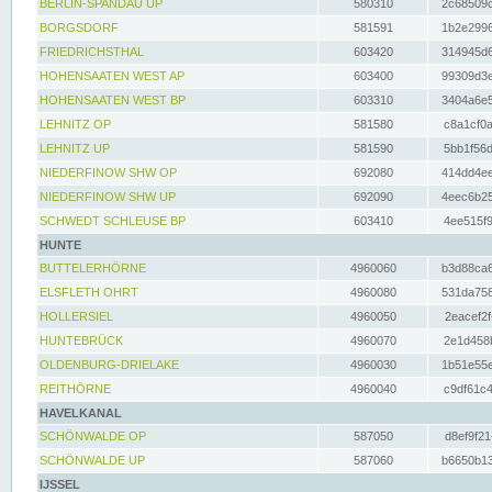
BERLIN-SPANDAU UP
580310
2c68509c
BORGSDORF
581591
1b2e2996
FRIEDRICHSTHAL
603420
314945d6
HOHENSAATEN WEST AP
603400
99309d3e
HOHENSAATEN WEST BP
603310
3404a6e5
LEHNITZ OP
581580
c8a1cf0a
LEHNITZ UP
581590
5bb1f56d
NIEDERFINOW SHW OP
692080
414dd4ee
NIEDERFINOW SHW UP
692090
4eec6b25
SCHWEDT SCHLEUSE BP
603410
4ee515f9
HUNTE
BUTTELERHÖRNE
4960060
b3d88ca6
ELSFLETH OHRT
4960080
531da758
HOLLERSIEL
4960050
2eacef2f
HUNTEBRÜCK
4960070
2e1d458b
OLDENBURG-DRIELAKE
4960030
1b51e55e
REITHÖRNE
4960040
c9df61c4
HAVELKANAL
SCHÖNWALDE OP
587050
d8ef9f21
SCHÖNWALDE UP
587060
b6650b13
IJSSEL