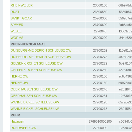
RHEINWEILER
23300130
06b978dd
RUST
23300580
5389b878
SANKT GOAR
25700300
550eb7e9
SPEYER
23700600
2cb8ae5b
WESEL
2770040
f33c3cc9
WORMS
23900200
844a620f
RHEIN-HERNE-KANAL
DUISBURG-MEIDERICH SCHLEUSE OW
27700262
f18e81da
DUISBURG-MEIDERICH SCHLEUSE UW
27700273
48780245
GELSENKIRCHEN SCHLEUSE OW
27700229
5b9f8134
GELSENKIRCHEN SCHLEUSE UW
27700230
427318d0
HERNE OW
27700150
ac6c4362
HERNE UW
27700160
b9975ea1
OBERHAUSEN SCHLEUSE OW
27700240
e251f943
OBERHAUSEN SCHLEUSE UW
27700251
12f63015
WANNE EICKEL SCHLEUSE OW
27700193
05ca0e33
WANNE EICKEL SCHLEUSE UW
27700218
23045f8b
RUHR
Hattingen
2769510000100
c0594fb5
RUHRWEHR OW
27600090
12a3037f