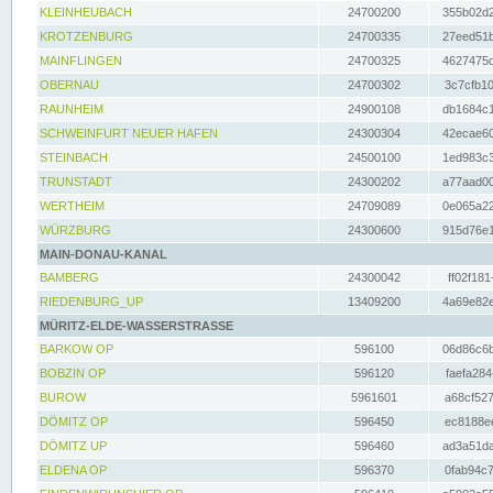
KLEINHEUBACH
24700200
355b02d2
KROTZENBURG
24700335
27eed51b
MAINFLINGEN
24700325
4627475d
OBERNAU
24700302
3c7cfb10
RAUNHEIM
24900108
db1684c1
SCHWEINFURT NEUER HAFEN
24300304
42ecae60
STEINBACH
24500100
1ed983c3
TRUNSTADT
24300202
a77aad00
WERTHEIM
24709089
0e065a22
WÜRZBURG
24300600
915d76e1
MAIN-DONAU-KANAL
BAMBERG
24300042
ff02f181
RIEDENBURG_UP
13409200
4a69e82e
MÜRITZ-ELDE-WASSERSTRASSE
BARKOW OP
596100
06d86c6b
BOBZIN OP
596120
faefa284
BUROW
5961601
a68cf527
DÖMITZ OP
596450
ec8188ee
DÖMITZ UP
596460
ad3a51da
ELDENA OP
596370
0fab94c7