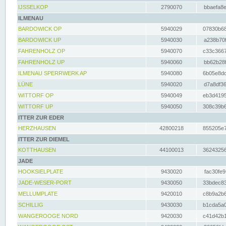
IJSSELKOP
2790070
bbaefa8e
ILMENAU
BARDOWICK OP
5940029
07830b68
BARDOWICK UP
5940030
a238b70f
FAHRENHOLZ OP
5940070
c33c3667
FAHRENHOLZ UP
5940060
bb62b28f
ILMENAU SPERRWERK AP
5940080
6b05e8dc
LÜNE
5940020
d7a8df36
WITTORF OP
5940049
eb3d4195
WITTORF UP
5940050
308c39b6
ITTER ZUR EDER
HERZHAUSEN
42800218
855205e7
ITTER ZUR DIEMEL
KOTTHAUSEN
44100013
36243256
JADE
HOOKSIELPLATE
9430020
fac30fe9
JADE-WESER-PORT
9430050
33bdec83
MELLUMPLATE
9420010
c8b9a2b6
SCHILLIG
9430030
b1cda5a0
WANGEROOGE NORD
9420030
c41d42b1