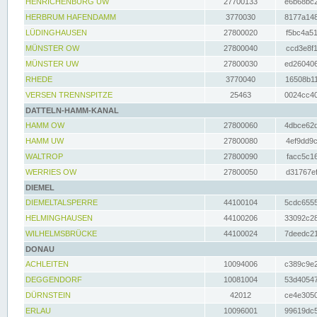
HENRICHENBURG UW
27700133
e6b68bc2
HERBRUM HAFENDAMM
3770030
8177a148
LÜDINGHAUSEN
27800020
f5bc4a51
MÜNSTER OW
27800040
ccd3e8f1
MÜNSTER UW
27800030
ed260406
RHEDE
3770040
16508b11
VERSEN TRENNSPITZE
25463
0024cc40
DATTELN-HAMM-KANAL
HAMM OW
27800060
4dbce62d
HAMM UW
27800080
4ef9dd9c
WALTROP
27800090
facc5c16
WERRIES OW
27800050
d31767ef
DIEMEL
DIEMELTALSPERRE
44100104
5cdc6555
HELMINGHAUSEN
44100206
33092c28
WILHELMSBRÜCKE
44100024
7deedc21
DONAU
ACHLEITEN
10094006
c389c9e2
DEGGENDORF
10081004
53d40547
DÜRNSTEIN
42012
ce4e3050
ERLAU
10096001
99619dc5