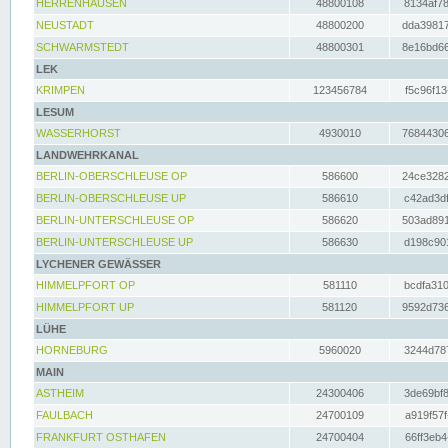
HERRENHAUSEN
48800108
8134af78
NEUSTADT
48800200
dda39817
SCHWARMSTEDT
48800301
8e16bd66
LEK
KRIMPEN
123456784
f5c96f13
LESUM
WASSERHORST
4930010
76844306
LANDWEHRKANAL
BERLIN-OBERSCHLEUSE OP
586600
24ce3282
BERLIN-OBERSCHLEUSE UP
586610
c42ad3df
BERLIN-UNTERSCHLEUSE OP
586620
503ad891
BERLIN-UNTERSCHLEUSE UP
586630
d198c901
LYCHENER GEWÄSSER
HIMMELPFORT OP
581110
bcdfa310
HIMMELPFORT UP
581120
9592d736
LÜHE
HORNEBURG
5960020
3244d787
MAIN
ASTHEIM
24300406
3de69bf8
FAULBACH
24700109
a919f57f
FRANKFURT OSTHAFEN
24700404
66ff3eb4