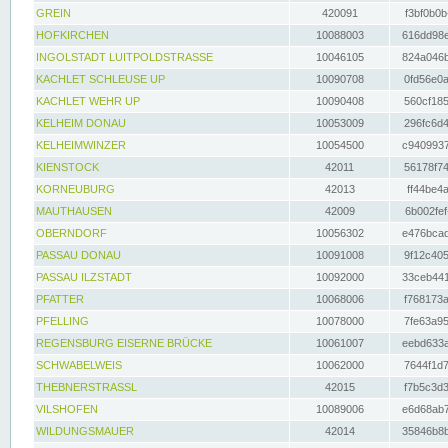
GREIN
420091
f3bf0b0b
HOFKIRCHEN
10088003
616dd98e
INGOLSTADT LUITPOLDSTRASSE
10046105
824a046b
KACHLET SCHLEUSE UP
10090708
0fd56e0a
KACHLET WEHR UP
10090408
560cf185
KELHEIM DONAU
10053009
296fc6d4
KELHEIMWINZER
10054500
c9409937
KIENSTOCK
42011
56178f74
KORNEUBURG
42013
ff44be4a
MAUTHAUSEN
42009
6b002fef
OBERNDORF
10056302
e476bcad
PASSAU DONAU
10091008
9f12c405
PASSAU ILZSTADT
10092000
33ceb441
PFATTER
10068006
f768173a
PFELLING
10078000
7fe63a95
REGENSBURG EISERNE BRÜCKE
10061007
eebd633a
SCHWABELWEIS
10062000
7644f1d7
THEBNERSTRASSL
42015
f7b5c3d3
VILSHOFEN
10089006
e6d68ab7
WILDUNGSMAUER
42014
35846b8b