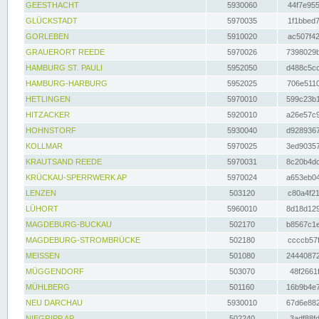
GEESTHACHT
5930060
44f7e955
GLÜCKSTADT
5970035
1f1bbed7
GORLEBEN
5910020
ac507f42
GRAUERORT REEDE
5970026
7398029b
HAMBURG ST. PAULI
5952050
d488c5cc
HAMBURG-HARBURG
5952025
706e5110
HETLINGEN
5970010
599c23b1
HITZACKER
5920010
a26e57c9
HOHNSTORF
5930040
d9289367
KOLLMAR
5970025
3ed90357
KRAUTSAND REEDE
5970031
8c20b4dc
KRÜCKAU-SPERRWERK AP
5970024
a653eb04
LENZEN
503120
c80a4f21
LÜHORT
5960010
8d18d129
MAGDEBURG-BUCKAU
502170
b8567c1e
MAGDEBURG-STROMBRÜCKE
502180
ccccb57f
MEISSEN
501080
24440872
MÜGGENDORF
503070
48f2661f
MÜHLBERG
501160
16b9b4e7
NEU DARCHAU
5930010
67d6e882
NIEGRIPP AP
502240
3adf88fd