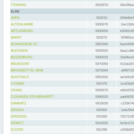
TÖNNING
9520070
00e386ac
ELBE
AKEN
502010
094b96e5
ALTENGAMME
5930070
2ee12b9a
ARTLENBURG
5930050
b3492c68
BARBY
502070
939f82ec
BLANKENESE UF
5952065
bacb459b
BLECKEDE
5930020
6aa1cd8e
BOIZENBURG
5930033
33e0bce0
BROKDORF
5970050
610ab204
BRUNSBÜTTEL MPM
5970094
d4f5f719
BUNTHAUS
5952020
ae1b91d0
COSWIG
501470
1ce53a59
CRANZ
5950070
e6b42536
CUXHAVEN STEUBENHÖFT
5990020
aad49293
DAMNATZ
5910030
c233674f
DESSAU
502000
1edc5fa4
DRESDEN
501060
70272185
DÖMITZ
5910025
6e3ea719
ELSTER
501390
c093b557