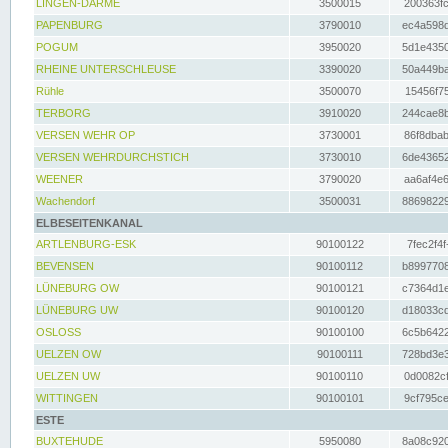
LINGEN-DARME
3500015
200363fc
PAPENBURG
3790010
ec4a598d
POGUM
3950020
5d1e4350
RHEINE UNTERSCHLEUSE
3390020
50a449ba
Rühle
3500070
15456f75
TERBORG
3910020
244cae8b
VERSEN WEHR OP
3730001
86f8dbab
VERSEN WEHRDURCHSTICH
3730010
6de43652
WEENER
3790020
aa6af4e6
Wachendorf
3500031
88698229
ELBESEITENKANAL
ARTLENBURG-ESK
90100122
7fec2f4f
BEVENSEN
90100112
b8997708
LÜNEBURG OW
90100121
c7364d1e
LÜNEBURG UW
90100120
d18033cd
OSLOSS
90100100
6c5b6422
UELZEN OW
90100111
728bd3e3
UELZEN UW
90100110
0d0082cf
WITTINGEN
90100101
9cf795ce
ESTE
BUXTEHUDE
5950080
8a08c920