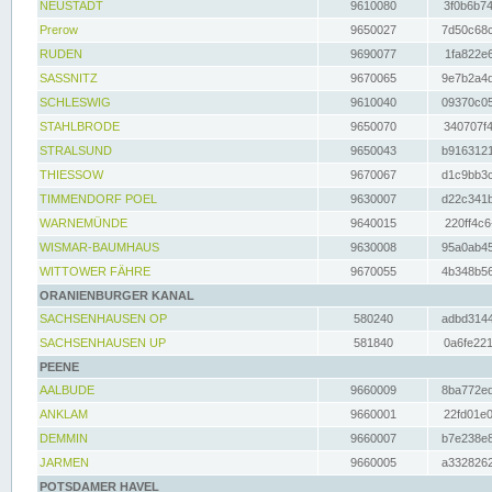
NEUSTADT
9610080
3f0b6b74
Prerow
9650027
7d50c68c
RUDEN
9690077
1fa822e6
SASSNITZ
9670065
9e7b2a4d
SCHLESWIG
9610040
09370c05
STAHLBRODE
9650070
340707f4
STRALSUND
9650043
b9163121
THIESSOW
9670067
d1c9bb3c
TIMMENDORF POEL
9630007
d22c341b
WARNEMÜNDE
9640015
220ff4c6
WISMAR-BAUMHAUS
9630008
95a0ab45
WITTOWER FÄHRE
9670055
4b348b56
ORANIENBURGER KANAL
SACHSENHAUSEN OP
580240
adbd3144
SACHSENHAUSEN UP
581840
0a6fe221
PEENE
AALBUDE
9660009
8ba772ed
ANKLAM
9660001
22fd01e0
DEMMIN
9660007
b7e238e8
JARMEN
9660005
a3328262
POTSDAMER HAVEL