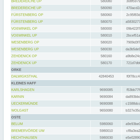
BREDEREICHE OP
580080
308f5979
BREDEREICHE UP
580090
470acd2a
FÜRSTENBERG OP
580060
2c95f83d
FÜRSTENBERG UP
580070
a5830277
VOßWINKEL OP
580000
09b422f7
VOßWINKEL UP
580010
2bcef51a
WESENBERG OP
580020
7909d3f7
WESENBERG UP
580030
da3b5de9
ZEHDENICK OP
580160
a9b8e24c
ZEHDENICK UP
580170
721d7dbf
ORKE
DALWIGKSTHAL
42840453
f0f78cc4
KLEINES HAFF
KARLSHAGEN
9690085
f53bb77f
KARNIN
9690084
da893bbd
UECKERMÜNDE
9690088
c1588dcc
WOLGAST
9650080
b327e35c
OSTE
BELUM
5980060
a9e93be0
BREMERVÖRDE UW
5980010
cf8a3ea2
HECHTHAUSEN
5980030
e5e02890