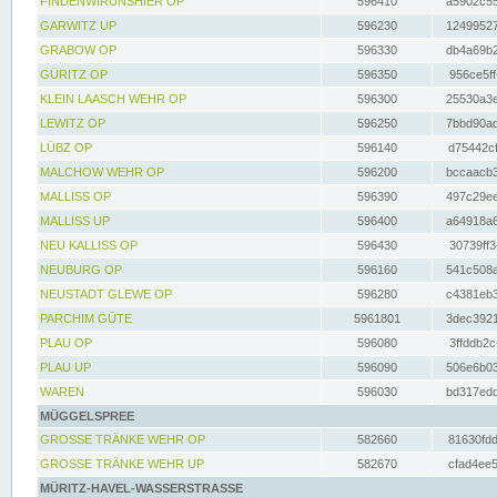
FINDENWIRUNSHIER OP
596410
a5902c55
GARWITZ UP
596230
12499527
GRABOW OP
596330
db4a69b2
GÜRITZ OP
596350
956ce5ff
KLEIN LAASCH WEHR OP
596300
25530a3e
LEWITZ OP
596250
7bbd90ad
LÜBZ OP
596140
d75442cf
MALCHOW WEHR OP
596200
bccaacb3
MALLISS OP
596390
497c29ee
MALLISS UP
596400
a64918a6
NEU KALLISS OP
596430
30739ff3
NEUBURG OP
596160
541c508a
NEUSTADT GLEWE OP
596280
c4381eb3
PARCHIM GÜTE
5961801
3dec3921
PLAU OP
596080
3ffddb2c
PLAU UP
596090
506e6b03
WAREN
596030
bd317edd
MÜGGELSPREE
GROSSE TRÄNKE WEHR OP
582660
81630fdd
GROSSE TRÄNKE WEHR UP
582670
cfad4ee5
MÜRITZ-HAVEL-WASSERSTRASSE