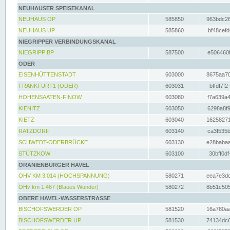
NEUHAUSER SPEISEKANAL
NEUHAUS OP
585850
963bdc26
NEUHAUS UP
585860
bf48cefd
NIEGRIPPER VERBINDUNGSKANAL
NIEGRIPP BP
587500
e506460f
ODER
EISENHÜTTENSTADT
603000
8675aa70
FRANKFURT1 (ODER)
603031
bffdf7f2
HOHENSAATEN-FINOW
603080
f7a639a4
KIENITZ
603050
6298a8f9
KIETZ
603040
16258271
RATZDORF
603140
ca3f535b
SCHWEDT-ODERBRÜCKE
603130
e28babaa
STÜTZKOW
603100
30bff0df
ORANIENBURGER HAVEL
OHV KM 3.014 (HOCHSPANNUNG)
580271
eea7e3dc
OHv km 1.467 (Blaues Wunder)
580272
8b51c505
OBERE HAVEL-WASSERSTRASSE
BISCHOFSWERDER OP
581520
16a780aa
BISCHOFSWERDER UP
581530
74134dc6