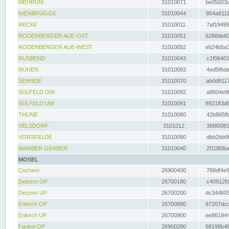
MEHRUM
31010071
be05603a
NIENBRÜGGE
31010044
864a8111
RECKE
31010011
7af19499
RODENBERGER AUE-OST
31010051
6288de60
RODENBERGER AUE-WEST
31010052
eb24b5a3
RUSBEND
31010043
c1f06401
RÜHEN
31010093
4ed5f6da
SEHNDE
31010070
ab0d9117
SÜLFELD OW
31010092
a8604e8f
SÜLFELD UW
31010091
892183d6
THUNE
31010080
42b865fb
VELSDORF
3101012
36f80081
VORSFELDE
31010090
dbb2bb9f
WARBER GRABEN
31010040
2f1080ba
MOSEL
Cochem
26900400
768df4e9
Detzem OP
26700180
c40912fd
Detzem UP
26700200
dc344605
Enkirch OP
26700880
87207dcd
Enkirch UP
26700900
ee861944
Fankel OP
26900280
68198b48