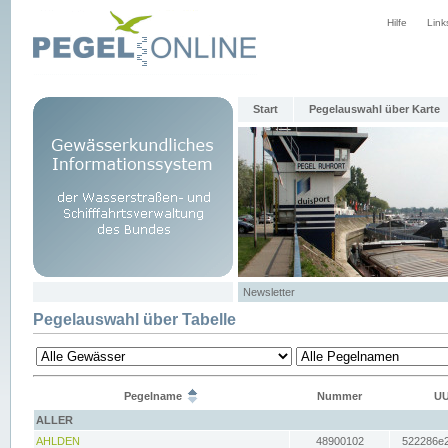
Hilfe
Link
Start
Pegelauswahl über Karte
Newsletter
Pegelauswahl über Tabelle
Pegelname
Nummer
UU
ALLER
AHLDEN
48900102
522286e2