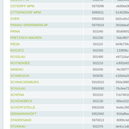
OSTERIFF MPM
5970096
eb90bd3f
OTTERNDORF MPM
5990011
5140295e
OVER
5950010
b02ce5c0
PINNAU-SPERRWERK AP
5970019
391bbba5
PIRNA
501040
85d686f1
PRETZSCH-MAUKEN
501330
f3dc8f07
RIESA
501110
b04b739d
ROGÄTZ
502250
133f0f6c
ROSSLAU
501490
e97116a4
ROTHENSEE
502210
e30f2e83
SANDAU
502430
f4c55f77
SCHARLEUK
503030
e32b0a28
SCHNACKENBURG
5910010
550e3885
SCHULAU
5950090
f3c6ee73
SCHÖNA
501010
7cb7461b
SCHÖNEBECK
502130
90bcb315
SCHÖPFSTELLE
5952030
fed4c295
SEEMANNSHÖFT
5952060
816affba
STADERSAND
5970013
80f0fc4d
STORKAU
502370
de4cc1db