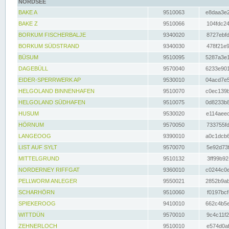
NORDSEE
BAKE A
9510063
e8daa3e2
BAKE Z
9510066
104fdc24
BORKUM FISCHERBALJE
9340020
8727ebfd
BORKUM SÜDSTRAND
9340030
478f21e9
BÜSUM
9510095
5287a3e1
DAGEBÜLL
9570040
6233e901
EIDER-SPERRWERK AP
9530010
04acd7e5
HELGOLAND BINNENHAFEN
9510070
c0ec139b
HELGOLAND SÜDHAFEN
9510075
0d8233b8
HUSUM
9530020
e114aeec
HÖRNUM
9570050
733755fd
LANGEOOG
9390010
a0c1dcb6
LIST AUF SYLT
9570070
5e92d73f
MITTELGRUND
9510132
3ff99b92
NORDERNEY RIFFGAT
9360010
c0244c0e
PELLWORM ANLEGER
9550021
2852b9ab
SCHARHÖRN
9510060
f0197bcf
SPIEKEROOG
9410010
662c4b5e
WITTDÜN
9570010
9c4c11f2
ZEHNERLOCH
9510010
e574d0af