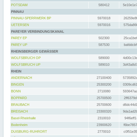
POTSDAM
580412
5e10e1e7
PINNAU
PINNAU-SPERRWERK BP
5970018
26259e8f
UETERSEN
5970016
575da86f
PAREYER VERBINDUNGSKANAL
PAREY EP
502300
25ca1bef
PAREY UP
587530
bafddcbf
RHEINSBERGER GEWÄSSER
WOLFSBRUCH OP
589000
4d00c13e
WOLFSBRUCH UP
589010
3d43a8d7
RHEIN
ANDERNACH
27100400
5735892a
BINGEN
25300200
0309cd61
BONN
2710080
593647aa
BOPPARD
25700500
2ff6379d
BRAUBACH
25700600
d6dc44d1
BREISACH
23300320
9da1ad2b
Basel-Rheinhalle
2310010
94f6eff1
Bodenheim
23900620
f6be7857
DUISBURG-RUHRORT
2770010
c0f51e35