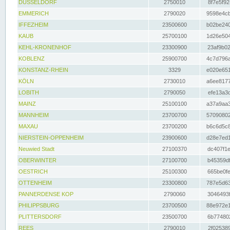
DÜSSELDORF
2750010
8f7e5f92
EMMERICH
2790020
9598e4cb
IFFEZHEIM
23500600
b02be240
KAUB
25700100
1d26e504
KEHL-KRONENHOF
23300900
23af9b02
KOBLENZ
25900700
4c7d796a
KONSTANZ-RHEIN
3329
e020e651
KÖLN
2730010
a6ee8177
LOBITH
2790050
efe13a3d
MAINZ
25100100
a37a9aa3
MANNHEIM
23700700
57090802
MAXAU
23700200
b6c6d5c8
NIERSTEIN-OPPENHEIM
23900600
d28e7ed1
Neuwied Stadt
27100370
dc407f1e
OBERWINTER
27100700
b45359df
OESTRICH
25100300
665be0fe
OTTENHEIM
23300800
787e5d63
PANNERDENSE KOP
2790060
3046493f
PHILIPPSBURG
23700500
88e972e1
PLITTERSDORF
23500700
6b774802
REES
2790010
2f025389