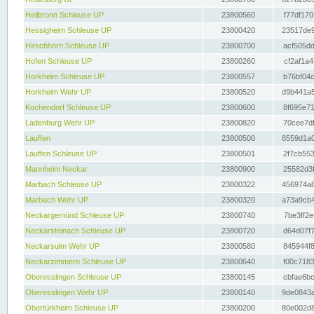
Heilbronn Schleuse UP
23800560
f77df170
Hessigheim Schleuse UP
23800420
23517de9
Hirschhorn Schleuse UP
23800700
acf505dd
Hofen Schleuse UP
23800260
cf2af1a4
Horkheim Schleuse UP
23800557
b76bf04c
Horkheim Wehr UP
23800520
d9b441a5
Kochendorf Schleuse UP
23800600
8f695e71
Ladenburg Wehr UP
23800820
70cee7df
Lauffen
23800500
8559d1a0
Lauffen Schleuse UP
23800501
2f7cb553
Mannheim Neckar
23800900
25582d3f
Marbach Schleuse UP
23800322
456974a8
Marbach Wehr UP
23800320
a73a9cb4
Neckargemünd Schleuse UP
23800740
7be3ff2e
Neckarsteinach Schleuse UP
23800720
d64d07f7
Neckarsulm Wehr UP
23800580
845944f8
Neckarzimmern Schleuse UP
23800640
f00c7183
Oberesslingen Schleuse UP
23800145
cbfae6bc
Oberesslingen Wehr UP
23800140
9de0843a
Obertürkheim Schleuse UP
23800200
80e002d8