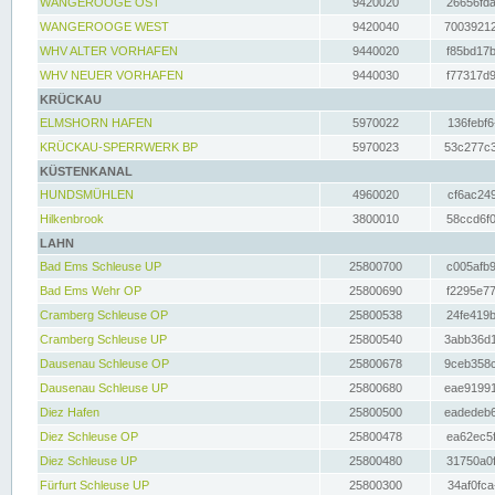
WANGEROOGE OST
9420020
26656fda
WANGEROOGE WEST
9420040
70039212
WHV ALTER VORHAFEN
9440020
f85bd17b
WHV NEUER VORHAFEN
9440030
f77317d9
KRÜCKAU
ELMSHORN HAFEN
5970022
136febf6
KRÜCKAU-SPERRWERK BP
5970023
53c277c3
KÜSTENKANAL
HUNDSMÜHLEN
4960020
cf6ac249
Hilkenbrook
3800010
58ccd6f0
LAHN
Bad Ems Schleuse UP
25800700
c005afb9
Bad Ems Wehr OP
25800690
f2295e77
Cramberg Schleuse OP
25800538
24fe419b
Cramberg Schleuse UP
25800540
3abb36d1
Dausenau Schleuse OP
25800678
9ceb358c
Dausenau Schleuse UP
25800680
eae91991
Diez Hafen
25800500
eadedeb6
Diez Schleuse OP
25800478
ea62ec5f
Diez Schleuse UP
25800480
31750a0f
Fürfurt Schleuse UP
25800300
34af0fca