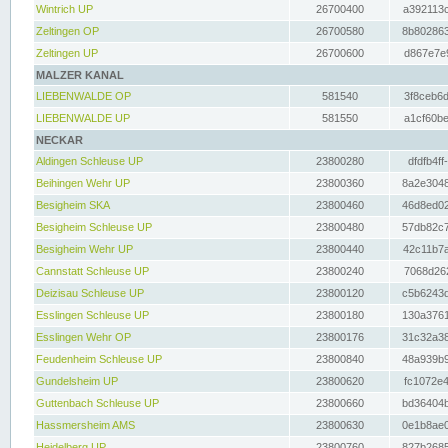
Wintrich UP
26700400
a392113c
Zeltingen OP
26700580
8b802863
Zeltingen UP
26700600
d867e7e9
MALZER KANAL
LIEBENWALDE OP
581540
3f8ceb6d
LIEBENWALDE UP
581550
a1cf60be
NECKAR
Aldingen Schleuse UP
23800280
dfdfb4ff
Beihingen Wehr UP
23800360
8a2e3048
Besigheim SKA
23800460
46d8ed02
Besigheim Schleuse UP
23800480
57db82c7
Besigheim Wehr UP
23800440
42c11b7a
Cannstatt Schleuse UP
23800240
7068d262
Deizisau Schleuse UP
23800120
c5b6243d
Esslingen Schleuse UP
23800180
130a3761
Esslingen Wehr OP
23800176
31c32a38
Feudenheim Schleuse UP
23800840
48a939b9
Gundelsheim UP
23800620
fc1072e4
Guttenbach Schleuse UP
23800660
bd36404b
Hassmersheim AMS
23800630
0e1b8ae0
Heidelberg UP
23800760
827b2685