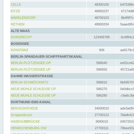
CELLE
48300105
b475386c
EITZE
48900237
47174d8f
MARKLENDORF
48700103
8b4f9f7c
RETHEM
48900204
5aaed954
ALTE MAAS
DORDRECHT
123456785
6c6f84c2
BODENSEE
KONSTANZ
906
aa9179c1
BERLIN-SPANDAUER-SCHIFFFAHRTSKANAL
BERLIN-PLÖTZENSEE OP
586640
ee52ce62
BERLIN-PLÖTZENSEE UP
586650
45721a68
DAHME-WASSERSTRASSE
BERLIN-SCHMÖCKWITZ
586810
6b595707
NEUE MÜHLE SCHLEUSE OP
586270
0e0dbcc9
NEUE MÜHLE SCHLEUSE UP
586280
c9a6c3bf
DORTMUND-EMS-KANAL
BERGESHÖVEDE
34000010
ade3a084
Groppenbruch
27700122
7bbdb421
HASEHUBBRÜCKE
3690010
04572010
HENRICHENBURG OW
27700111
70bee932