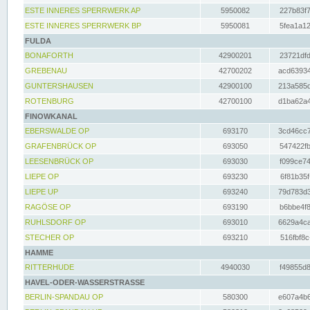
ESTE INNERES SPERRWERK AP
5950082
227b83f7
ESTE INNERES SPERRWERK BP
5950081
5fea1a12
FULDA
BONAFORTH
42900201
23721dfd
GREBENAU
42700202
acd63934
GUNTERSHAUSEN
42900100
213a585d
ROTENBURG
42700100
d1ba62a4
FINOWKANAL
EBERSWALDE OP
693170
3cd46cc7
GRAFENBRÜCK OP
693050
547422fb
LEESENBRÜCK OP
693030
f099ce74
LIEPE OP
693230
6f81b35f
LIEPE UP
693240
79d783d3
RAGÖSE OP
693190
b6bbe4f8
RUHLSDORF OP
693010
6629a4ca
STECHER OP
693210
516fbf8c
HAMME
RITTERHUDE
4940030
f49855d8
HAVEL-ODER-WASSERSTRASSE
BERLIN-SPANDAU OP
580300
e607a4b6