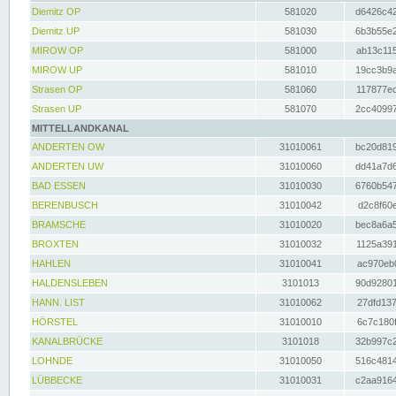
Diemitz OP
581020
d6426c42
Diemitz UP
581030
6b3b55e2
MIROW OP
581000
ab13c115
MIROW UP
581010
19cc3b9a
Strasen OP
581060
117877ec
Strasen UP
581070
2cc40997
MITTELLANDKANAL
ANDERTEN OW
31010061
bc20d819
ANDERTEN UW
31010060
dd41a7d6
BAD ESSEN
31010030
6760b547
BERENBUSCH
31010042
d2c8f60e
BRAMSCHE
31010020
bec8a6a5
BROXTEN
31010032
1125a391
HAHLEN
31010041
ac970eb0
HALDENSLEBEN
3101013
90d92801
HANN. LIST
31010062
27dfd137
HÖRSTEL
31010010
6c7c180f
KANALBRÜCKE
3101018
32b997c2
LOHNDE
31010050
516c4814
LÜBBECKE
31010031
c2aa9164