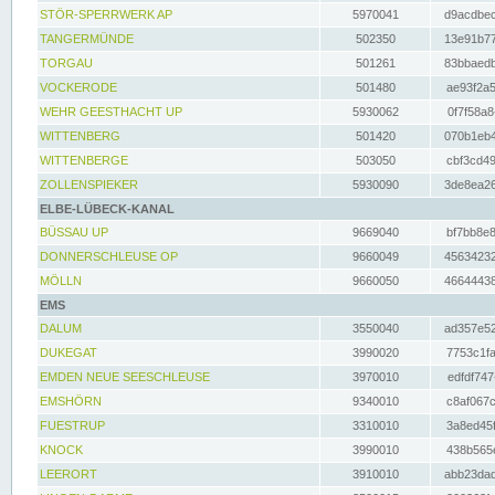
STÖR-SPERRWERK AP
5970041
d9acdbec
TANGERMÜNDE
502350
13e91b77
TORGAU
501261
83bbaedb
VOCKERODE
501480
ae93f2a5
WEHR GEESTHACHT UP
5930062
0f7f58a8
WITTENBERG
501420
070b1eb4
WITTENBERGE
503050
cbf3cd49
ZOLLENSPIEKER
5930090
3de8ea26
ELBE-LÜBECK-KANAL
BÜSSAU UP
9669040
bf7bb8e8
DONNERSCHLEUSE OP
9660049
45634232
MÖLLN
9660050
46644438
EMS
DALUM
3550040
ad357e52
DUKEGAT
3990020
7753c1fa
EMDEN NEUE SEESCHLEUSE
3970010
edfdf747
EMSHÖRN
9340010
c8af067c
FUESTRUP
3310010
3a8ed45f
KNOCK
3990010
438b565e
LEERORT
3910010
abb23dad