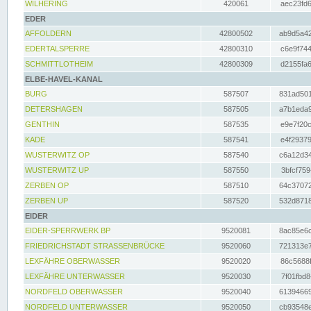
WILHERING
420061
aec23fd6
EDER
AFFOLDERN
42800502
ab9d5a42
EDERTALSPERRE
42800310
c6e9f744
SCHMITTLOTHEIM
42800309
d2155fa6
ELBE-HAVEL-KANAL
BURG
587507
831ad501
DETERSHAGEN
587505
a7b1eda9
GENTHIN
587535
e9e7f20c
KADE
587541
e4f29379
WUSTERWITZ OP
587540
c6a12d34
WUSTERWITZ UP
587550
3bfcf759
ZERBEN OP
587510
64c37072
ZERBEN UP
587520
532d8718
EIDER
EIDER-SPERRWERK BP
9520081
8ac85e6c
FRIEDRICHSTADT STRASSENBRÜCKE
9520060
721313e7
LEXFÄHRE OBERWASSER
9520020
86c5688f
LEXFÄHRE UNTERWASSER
9520030
7f01fbd8
NORDFELD OBERWASSER
9520040
61394669
NORDFELD UNTERWASSER
9520050
cb93548e