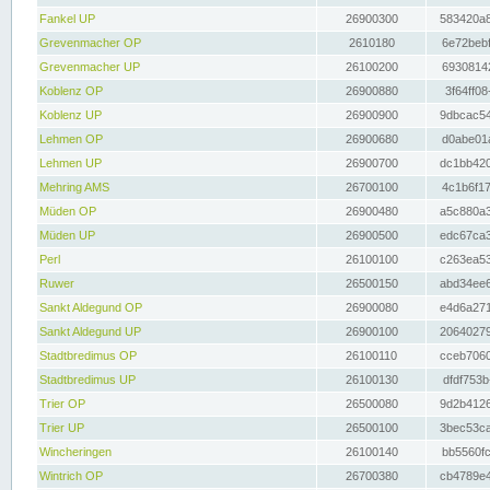
Fankel UP
26900300
583420a8
Grevenmacher OP
2610180
6e72bebf
Grevenmacher UP
26100200
69308142
Koblenz OP
26900880
3f64ff08
Koblenz UP
26900900
9dbcac54
Lehmen OP
26900680
d0abe01a
Lehmen UP
26900700
dc1bb420
Mehring AMS
26700100
4c1b6f17
Müden OP
26900480
a5c880a3
Müden UP
26900500
edc67ca3
Perl
26100100
c263ea53
Ruwer
26500150
abd34ee6
Sankt Aldegund OP
26900080
e4d6a271
Sankt Aldegund UP
26900100
20640279
Stadtbredimus OP
26100110
cceb7060
Stadtbredimus UP
26100130
dfdf753b
Trier OP
26500080
9d2b4126
Trier UP
26500100
3bec53ca
Wincheringen
26100140
bb5560fc
Wintrich OP
26700380
cb4789e4