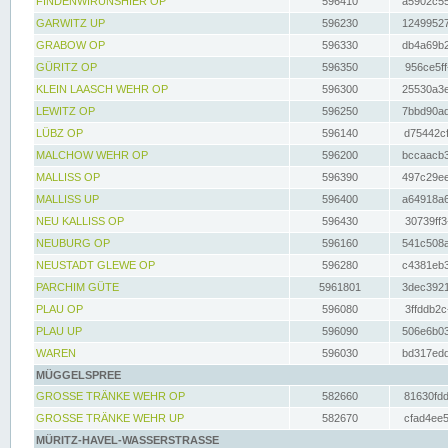
FINDENWIRUNSHIER OP
596410
a5902c55
GARWITZ UP
596230
12499527
GRABOW OP
596330
db4a69b2
GÜRITZ OP
596350
956ce5ff
KLEIN LAASCH WEHR OP
596300
25530a3e
LEWITZ OP
596250
7bbd90ad
LÜBZ OP
596140
d75442cf
MALCHOW WEHR OP
596200
bccaacb3
MALLISS OP
596390
497c29ee
MALLISS UP
596400
a64918a6
NEU KALLISS OP
596430
30739ff3
NEUBURG OP
596160
541c508a
NEUSTADT GLEWE OP
596280
c4381eb3
PARCHIM GÜTE
5961801
3dec3921
PLAU OP
596080
3ffddb2c
PLAU UP
596090
506e6b03
WAREN
596030
bd317edd
MÜGGELSPREE
GROSSE TRÄNKE WEHR OP
582660
81630fdd
GROSSE TRÄNKE WEHR UP
582670
cfad4ee5
MÜRITZ-HAVEL-WASSERSTRASSE