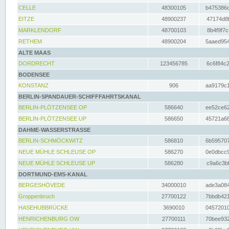
CELLE
48300105
b475386c
EITZE
48900237
47174d8f
MARKLENDORF
48700103
8b4f9f7c
RETHEM
48900204
5aaed954
ALTE MAAS
DORDRECHT
123456785
6c6f84c2
BODENSEE
KONSTANZ
906
aa9179c1
BERLIN-SPANDAUER-SCHIFFFAHRTSKANAL
BERLIN-PLÖTZENSEE OP
586640
ee52ce62
BERLIN-PLÖTZENSEE UP
586650
45721a68
DAHME-WASSERSTRASSE
BERLIN-SCHMÖCKWITZ
586810
6b595707
NEUE MÜHLE SCHLEUSE OP
586270
0e0dbcc9
NEUE MÜHLE SCHLEUSE UP
586280
c9a6c3bf
DORTMUND-EMS-KANAL
BERGESHÖVEDE
34000010
ade3a084
Groppenbruch
27700122
7bbdb421
HASEHUBBRÜCKE
3690010
04572010
HENRICHENBURG OW
27700111
70bee932