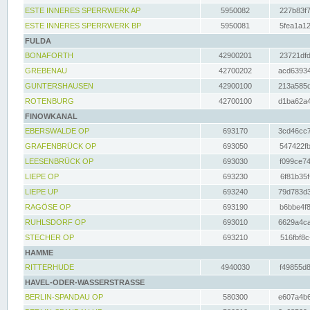
ESTE INNERES SPERRWERK AP
5950082
227b83f7
ESTE INNERES SPERRWERK BP
5950081
5fea1a12
FULDA
BONAFORTH
42900201
23721dfd
GREBENAU
42700202
acd63934
GUNTERSHAUSEN
42900100
213a585d
ROTENBURG
42700100
d1ba62a4
FINOWKANAL
EBERSWALDE OP
693170
3cd46cc7
GRAFENBRÜCK OP
693050
547422fb
LEESENBRÜCK OP
693030
f099ce74
LIEPE OP
693230
6f81b35f
LIEPE UP
693240
79d783d3
RAGÖSE OP
693190
b6bbe4f8
RUHLSDORF OP
693010
6629a4ca
STECHER OP
693210
516fbf8c
HAMME
RITTERHUDE
4940030
f49855d8
HAVEL-ODER-WASSERSTRASSE
BERLIN-SPANDAU OP
580300
e607a4b6