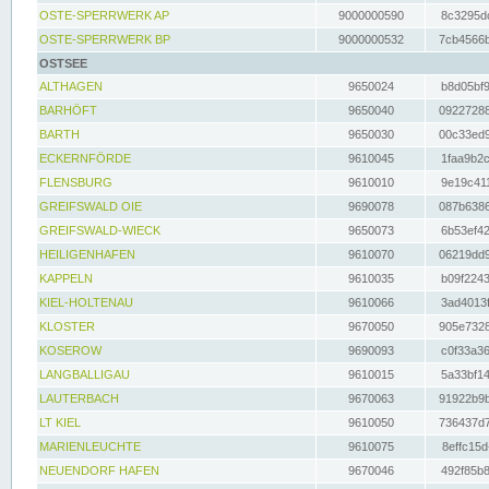
OSTE-SPERRWERK AP
9000000590
8c3295dc
OSTE-SPERRWERK BP
9000000532
7cb4566b
OSTSEE
ALTHAGEN
9650024
b8d05bf9
BARHÖFT
9650040
09227288
BARTH
9650030
00c33ed9
ECKERNFÖRDE
9610045
1faa9b2c
FLENSBURG
9610010
9e19c411
GREIFSWALD OIE
9690078
087b6386
GREIFSWALD-WIECK
9650073
6b53ef42
HEILIGENHAFEN
9610070
06219dd9
KAPPELN
9610035
b09f2243
KIEL-HOLTENAU
9610066
3ad4013f
KLOSTER
9670050
905e7328
KOSEROW
9690093
c0f33a36
LANGBALLIGAU
9610015
5a33bf14
LAUTERBACH
9670063
91922b9b
LT KIEL
9610050
736437d7
MARIENLEUCHTE
9610075
8effc15d
NEUENDORF HAFEN
9670046
492f85b8