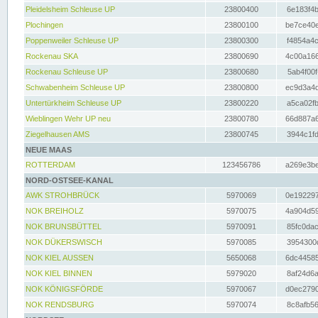
Pleidelsheim Schleuse UP
23800400
6e183f4b
Plochingen
23800100
be7ce40e
Poppenweiler Schleuse UP
23800300
f4854a4c
Rockenau SKA
23800690
4c00a166
Rockenau Schleuse UP
23800680
5ab4f00f
Schwabenheim Schleuse UP
23800800
ec9d3a4d
Untertürkheim Schleuse UP
23800220
a5ca02fb
Wieblingen Wehr UP neu
23800780
66d887a6
Ziegelhausen AMS
23800745
3944c1fd
NEUE MAAS
ROTTERDAM
123456786
a269e3be
NORD-OSTSEE-KANAL
AWK STROHBRÜCK
5970069
0e192297
NOK BREIHOLZ
5970075
4a904d59
NOK BRUNSBÜTTEL
5970091
85fc0dac
NOK DÜKERSWISCH
5970085
3954300d
NOK KIEL AUSSEN
5650068
6dc44585
NOK KIEL BINNEN
5979020
8af24d6a
NOK KÖNIGSFÖRDE
5970067
d0ec2790
NOK RENDSBURG
5970074
8c8afb56