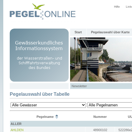
Hilfe
Link
Start
Pegelauswahl über Karte
Newsletter
Pegelauswahl über Tabelle
Pegelname
Nummer
UU
ALLER
AHLDEN
48900102
522286e2