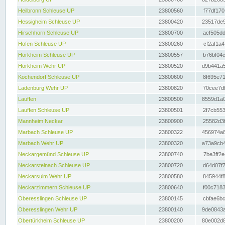
Heilbronn Schleuse UP
23800560
f77df170
Hessigheim Schleuse UP
23800420
23517de9
Hirschhorn Schleuse UP
23800700
acf505dd
Hofen Schleuse UP
23800260
cf2af1a4
Horkheim Schleuse UP
23800557
b76bf04c
Horkheim Wehr UP
23800520
d9b441a5
Kochendorf Schleuse UP
23800600
8f695e71
Ladenburg Wehr UP
23800820
70cee7df
Lauffen
23800500
8559d1a0
Lauffen Schleuse UP
23800501
2f7cb553
Mannheim Neckar
23800900
25582d3f
Marbach Schleuse UP
23800322
456974a8
Marbach Wehr UP
23800320
a73a9cb4
Neckargemünd Schleuse UP
23800740
7be3ff2e
Neckarsteinach Schleuse UP
23800720
d64d07f7
Neckarsulm Wehr UP
23800580
845944f8
Neckarzimmern Schleuse UP
23800640
f00c7183
Oberesslingen Schleuse UP
23800145
cbfae6bc
Oberesslingen Wehr UP
23800140
9de0843a
Obertürkheim Schleuse UP
23800200
80e002d8