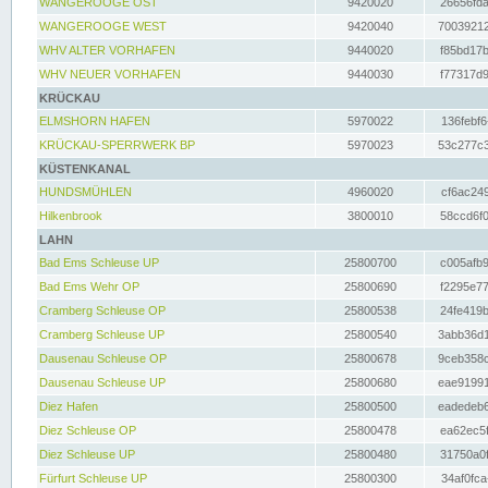
WANGEROOGE OST
9420020
26656fda
WANGEROOGE WEST
9420040
70039212
WHV ALTER VORHAFEN
9440020
f85bd17b
WHV NEUER VORHAFEN
9440030
f77317d9
KRÜCKAU
ELMSHORN HAFEN
5970022
136febf6
KRÜCKAU-SPERRWERK BP
5970023
53c277c3
KÜSTENKANAL
HUNDSMÜHLEN
4960020
cf6ac249
Hilkenbrook
3800010
58ccd6f0
LAHN
Bad Ems Schleuse UP
25800700
c005afb9
Bad Ems Wehr OP
25800690
f2295e77
Cramberg Schleuse OP
25800538
24fe419b
Cramberg Schleuse UP
25800540
3abb36d1
Dausenau Schleuse OP
25800678
9ceb358c
Dausenau Schleuse UP
25800680
eae91991
Diez Hafen
25800500
eadedeb6
Diez Schleuse OP
25800478
ea62ec5f
Diez Schleuse UP
25800480
31750a0f
Fürfurt Schleuse UP
25800300
34af0fca