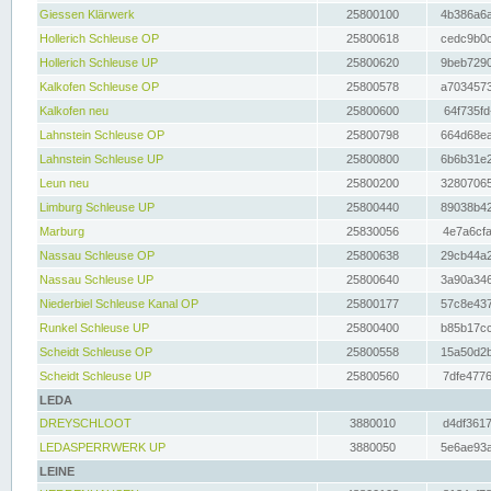
Giessen Klärwerk
25800100
4b386a6a
Hollerich Schleuse OP
25800618
cedc9b0c
Hollerich Schleuse UP
25800620
9beb7290
Kalkofen Schleuse OP
25800578
a7034573
Kalkofen neu
25800600
64f735fd
Lahnstein Schleuse OP
25800798
664d68ea
Lahnstein Schleuse UP
25800800
6b6b31e2
Leun neu
25800200
32807065
Limburg Schleuse UP
25800440
89038b42
Marburg
25830056
4e7a6cfa
Nassau Schleuse OP
25800638
29cb44a2
Nassau Schleuse UP
25800640
3a90a346
Niederbiel Schleuse Kanal OP
25800177
57c8e437
Runkel Schleuse UP
25800400
b85b17cc
Scheidt Schleuse OP
25800558
15a50d2b
Scheidt Schleuse UP
25800560
7dfe4776
LEDA
DREYSCHLOOT
3880010
d4df3617
LEDASPERRWERK UP
3880050
5e6ae93a
LEINE