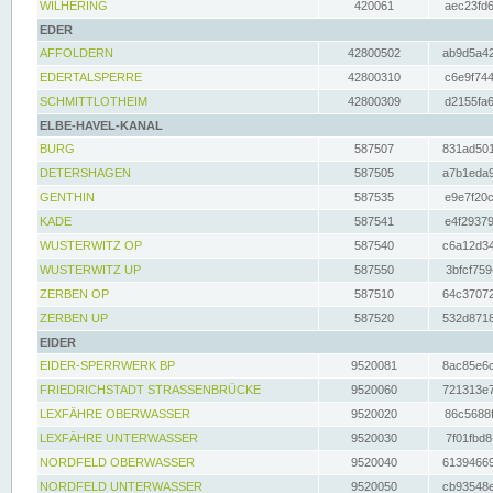
WILHERING
420061
aec23fd6
EDER
AFFOLDERN
42800502
ab9d5a42
EDERTALSPERRE
42800310
c6e9f744
SCHMITTLOTHEIM
42800309
d2155fa6
ELBE-HAVEL-KANAL
BURG
587507
831ad501
DETERSHAGEN
587505
a7b1eda9
GENTHIN
587535
e9e7f20c
KADE
587541
e4f29379
WUSTERWITZ OP
587540
c6a12d34
WUSTERWITZ UP
587550
3bfcf759
ZERBEN OP
587510
64c37072
ZERBEN UP
587520
532d8718
EIDER
EIDER-SPERRWERK BP
9520081
8ac85e6c
FRIEDRICHSTADT STRASSENBRÜCKE
9520060
721313e7
LEXFÄHRE OBERWASSER
9520020
86c5688f
LEXFÄHRE UNTERWASSER
9520030
7f01fbd8
NORDFELD OBERWASSER
9520040
61394669
NORDFELD UNTERWASSER
9520050
cb93548e