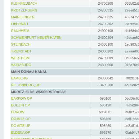
KLEINHEUBACH
24700200
355b02d2
KROTZENBURG
24700335
27eed51b
MAINFLINGEN
24700325
4627475d
OBERNAU
24700302
3c7cfb10
RAUNHEIM
24900108
db1684c1
SCHWEINFURT NEUER HAFEN
24300304
42ecae60
STEINBACH
24500100
1ed983c3
TRUNSTADT
24300202
a77aad00
WERTHEIM
24709089
0e065a22
WÜRZBURG
24300600
915d76e1
MAIN-DONAU-KANAL
BAMBERG
24300042
ff02f181
RIEDENBURG_UP
13409200
4a69e82e
MÜRITZ-ELDE-WASSERSTRASSE
BARKOW OP
596100
06d86c6b
BOBZIN OP
596120
faefa284
BUROW
5961601
a68cf527
DÖMITZ OP
596450
ec8188ee
DÖMITZ UP
596460
ad3a51da
ELDENA OP
596370
0fab94c7