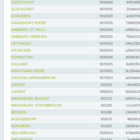
GEESTHACHT
5930060
44f7e955
GLÜCKSTADT
5970035
1f1bbed7
GORLEBEN
5910020
ac507f42
GRAUERORT REEDE
5970026
7398029b
HAMBURG ST. PAULI
5952050
d488c5cc
HAMBURG-HARBURG
5952025
706e5110
HETLINGEN
5970010
599c23b1
HITZACKER
5920010
a26e57c9
HOHNSTORF
5930040
d9289367
KOLLMAR
5970025
3ed90357
KRAUTSAND REEDE
5970031
8c20b4dc
KRÜCKAU-SPERRWERK AP
5970024
a653eb04
LENZEN
503120
c80a4f21
LÜHORT
5960010
8d18d129
MAGDEBURG-BUCKAU
502170
b8567c1e
MAGDEBURG-STROMBRÜCKE
502180
ccccb57f
MEISSEN
501080
24440872
MÜGGENDORF
503070
48f2661f
MÜHLBERG
501160
16b9b4e7
NEU DARCHAU
5930010
67d6e882
NIEGRIPP AP
502240
3adf88fd