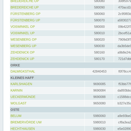
BREDEREICHE OP
580080
308f5979
BREDEREICHE UP
580090
470acd2a
FÜRSTENBERG OP
580060
2c95f83d
FÜRSTENBERG UP
580070
a5830277
VOßWINKEL OP
580000
09b422f7
VOßWINKEL UP
580010
2bcef51a
WESENBERG OP
580020
7909d3f7
WESENBERG UP
580030
da3b5de9
ZEHDENICK OP
580160
a9b8e24c
ZEHDENICK UP
580170
721d7dbf
ORKE
DALWIGKSTHAL
42840453
f0f78cc4
KLEINES HAFF
KARLSHAGEN
9690085
f53bb77f
KARNIN
9690084
da893bbd
UECKERMÜNDE
9690088
c1588dcc
WOLGAST
9650080
b327e35c
OSTE
BELUM
5980060
a9e93be0
BREMERVÖRDE UW
5980010
cf8a3ea2
HECHTHAUSEN
5980030
e5e02890