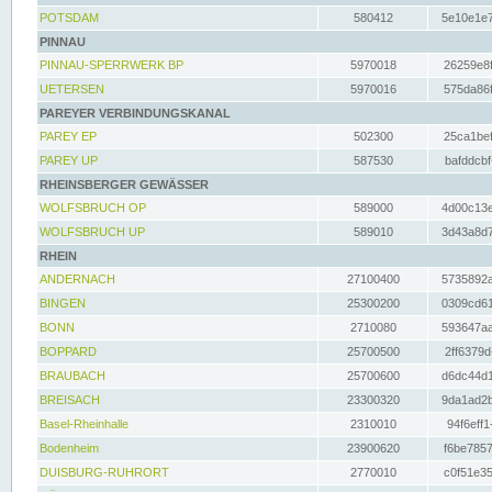
POTSDAM
580412
5e10e1e7
PINNAU
PINNAU-SPERRWERK BP
5970018
26259e8f
UETERSEN
5970016
575da86f
PAREYER VERBINDUNGSKANAL
PAREY EP
502300
25ca1bef
PAREY UP
587530
bafddcbf
RHEINSBERGER GEWÄSSER
WOLFSBRUCH OP
589000
4d00c13e
WOLFSBRUCH UP
589010
3d43a8d7
RHEIN
ANDERNACH
27100400
5735892a
BINGEN
25300200
0309cd61
BONN
2710080
593647aa
BOPPARD
25700500
2ff6379d
BRAUBACH
25700600
d6dc44d1
BREISACH
23300320
9da1ad2b
Basel-Rheinhalle
2310010
94f6eff1
Bodenheim
23900620
f6be7857
DUISBURG-RUHRORT
2770010
c0f51e35