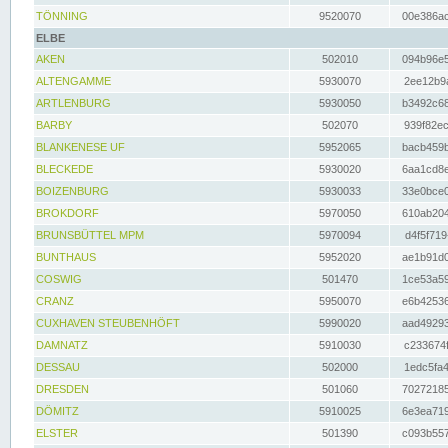
TÖNNING
9520070
00e386ac
ELBE
AKEN
502010
094b96e5
ALTENGAMME
5930070
2ee12b9a
ARTLENBURG
5930050
b3492c68
BARBY
502070
939f82ec
BLANKENESE UF
5952065
bacb459b
BLECKEDE
5930020
6aa1cd8e
BOIZENBURG
5930033
33e0bce0
BROKDORF
5970050
610ab204
BRUNSBÜTTEL MPM
5970094
d4f5f719
BUNTHAUS
5952020
ae1b91d0
COSWIG
501470
1ce53a59
CRANZ
5950070
e6b42536
CUXHAVEN STEUBENHÖFT
5990020
aad49293
DAMNATZ
5910030
c233674f
DESSAU
502000
1edc5fa4
DRESDEN
501060
70272185
DÖMITZ
5910025
6e3ea719
ELSTER
501390
c093b557