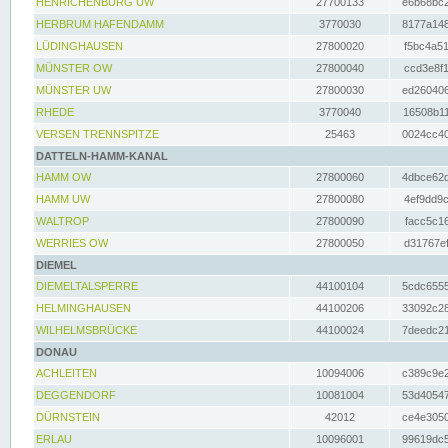
HENRICHENBURG UW
27700133
e6b68bc2
HERBRUM HAFENDAMM
3770030
8177a148
LÜDINGHAUSEN
27800020
f5bc4a51
MÜNSTER OW
27800040
ccd3e8f1
MÜNSTER UW
27800030
ed260406
RHEDE
3770040
16508b11
VERSEN TRENNSPITZE
25463
0024cc40
DATTELN-HAMM-KANAL
HAMM OW
27800060
4dbce62d
HAMM UW
27800080
4ef9dd9c
WALTROP
27800090
facc5c16
WERRIES OW
27800050
d31767ef
DIEMEL
DIEMELTALSPERRE
44100104
5cdc6555
HELMINGHAUSEN
44100206
33092c28
WILHELMSBRÜCKE
44100024
7deedc21
DONAU
ACHLEITEN
10094006
c389c9e2
DEGGENDORF
10081004
53d40547
DÜRNSTEIN
42012
ce4e3050
ERLAU
10096001
99619dc5