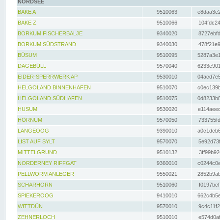
NORDSEE
BAKE A
9510063
e8daa3e2
BAKE Z
9510066
104fdc24
BORKUM FISCHERBALJE
9340020
8727ebfd
BORKUM SÜDSTRAND
9340030
478f21e9
BÜSUM
9510095
5287a3e1
DAGEBÜLL
9570040
6233e901
EIDER-SPERRWERK AP
9530010
04acd7e5
HELGOLAND BINNENHAFEN
9510070
c0ec139b
HELGOLAND SÜDHAFEN
9510075
0d8233b8
HUSUM
9530020
e114aeec
HÖRNUM
9570050
733755fd
LANGEOOG
9390010
a0c1dcb6
LIST AUF SYLT
9570070
5e92d73f
MITTELGRUND
9510132
3ff99b92
NORDERNEY RIFFGAT
9360010
c0244c0e
PELLWORM ANLEGER
9550021
2852b9ab
SCHARHÖRN
9510060
f0197bcf
SPIEKEROOG
9410010
662c4b5e
WITTDÜN
9570010
9c4c11f2
ZEHNERLOCH
9510010
e574d0af