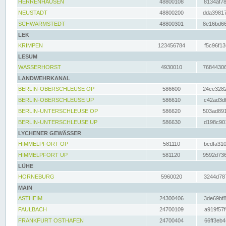
HERRENHAUSEN
48800108
8134af78
NEUSTADT
48800200
dda39817
SCHWARMSTEDT
48800301
8e16bd66
LEK
KRIMPEN
123456784
f5c96f13
LESUM
WASSERHORST
4930010
76844306
LANDWEHRKANAL
BERLIN-OBERSCHLEUSE OP
586600
24ce3282
BERLIN-OBERSCHLEUSE UP
586610
c42ad3df
BERLIN-UNTERSCHLEUSE OP
586620
503ad891
BERLIN-UNTERSCHLEUSE UP
586630
d198c901
LYCHENER GEWÄSSER
HIMMELPFORT OP
581110
bcdfa310
HIMMELPFORT UP
581120
9592d736
LÜHE
HORNEBURG
5960020
3244d787
MAIN
ASTHEIM
24300406
3de69bf8
FAULBACH
24700109
a919f57f
FRANKFURT OSTHAFEN
24700404
66ff3eb4