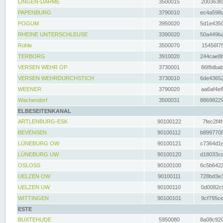
LINGEN-DARME
3500015
200363fc
PAPENBURG
3790010
ec4a598d
POGUM
3950020
5d1e4350
RHEINE UNTERSCHLEUSE
3390020
50a449ba
Rühle
3500070
15456f75
TERBORG
3910020
244cae8b
VERSEN WEHR OP
3730001
86f8dbab
VERSEN WEHRDURCHSTICH
3730010
6de43652
WEENER
3790020
aa6af4e6
Wachendorf
3500031
88698229
ELBESEITENKANAL
ARTLENBURG-ESK
90100122
7fec2f4f
BEVENSEN
90100112
b8997708
LÜNEBURG OW
90100121
c7364d1e
LÜNEBURG UW
90100120
d18033cd
OSLOSS
90100100
6c5b6422
UELZEN OW
90100111
728bd3e3
UELZEN UW
90100110
0d0082cf
WITTINGEN
90100101
9cf795ce
ESTE
BUXTEHUDE
5950080
8a08c920