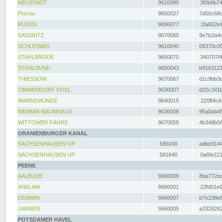
NEUSTADT
9610080
3f0b6b74
Prerow
9650027
7d50c68c
RUDEN
9690077
1fa822e6
SASSNITZ
9670065
9e7b2a4d
SCHLESWIG
9610040
09370c05
STAHLBRODE
9650070
340707f4
STRALSUND
9650043
b9163121
THIESSOW
9670067
d1c9bb3c
TIMMENDORF POEL
9630007
d22c341b
WARNEMÜNDE
9640015
220ff4c6
WISMAR-BAUMHAUS
9630008
95a0ab45
WITTOWER FÄHRE
9670055
4b348b56
ORANIENBURGER KANAL
SACHSENHAUSEN OP
580240
adbd3144
SACHSENHAUSEN UP
581840
0a6fe221
PEENE
AALBUDE
9660009
8ba772ed
ANKLAM
9660001
22fd01e0
DEMMIN
9660007
b7e238e8
JARMEN
9660005
a3328262
POTSDAMER HAVEL