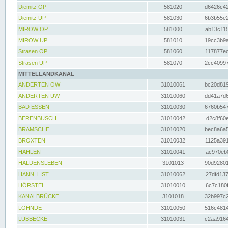
Diemitz OP
581020
d6426c42
Diemitz UP
581030
6b3b55e2
MIROW OP
581000
ab13c115
MIROW UP
581010
19cc3b9a
Strasen OP
581060
117877ec
Strasen UP
581070
2cc40997
MITTELLANDKANAL
ANDERTEN OW
31010061
bc20d819
ANDERTEN UW
31010060
dd41a7d6
BAD ESSEN
31010030
6760b547
BERENBUSCH
31010042
d2c8f60e
BRAMSCHE
31010020
bec8a6a5
BROXTEN
31010032
1125a391
HAHLEN
31010041
ac970eb0
HALDENSLEBEN
3101013
90d92801
HANN. LIST
31010062
27dfd137
HÖRSTEL
31010010
6c7c180f
KANALBRÜCKE
3101018
32b997c2
LOHNDE
31010050
516c4814
LÜBBECKE
31010031
c2aa9164