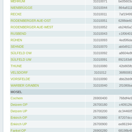
MEHRUM
31010071
be05603a
NIENBRÜGGE
31010044
864a8111
RECKE
31010011
7af19499
RODENBERGER AUE-OST
31010051
6288de60
RODENBERGER AUE-WEST
31010052
eb24b5a3
RUSBEND
31010043
c1f06401
RÜHEN
31010093
4ed5f6da
SEHNDE
31010070
ab0d9117
SÜLFELD OW
31010092
a8604e8f
SÜLFELD UW
31010091
892183d6
THUNE
31010080
42b865fb
VELSDORF
3101012
36f80081
VORSFELDE
31010090
dbb2bb9f
WARBER GRABEN
31010040
2f1080ba
MOSEL
Cochem
26900400
768df4e9
Detzem OP
26700180
c40912fd
Detzem UP
26700200
dc344605
Enkirch OP
26700880
87207dcd
Enkirch UP
26700900
ee861944
Fankel OP
26900280
68198b48