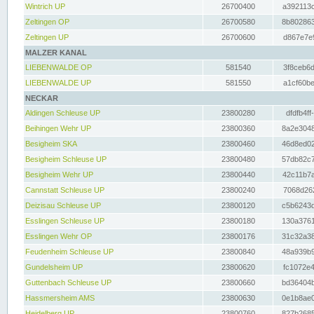
Wintrich UP
26700400
a392113c
Zeltingen OP
26700580
8b802863
Zeltingen UP
26700600
d867e7e9
MALZER KANAL
LIEBENWALDE OP
581540
3f8ceb6d
LIEBENWALDE UP
581550
a1cf60be
NECKAR
Aldingen Schleuse UP
23800280
dfdfb4ff
Beihingen Wehr UP
23800360
8a2e3048
Besigheim SKA
23800460
46d8ed02
Besigheim Schleuse UP
23800480
57db82c7
Besigheim Wehr UP
23800440
42c11b7a
Cannstatt Schleuse UP
23800240
7068d262
Deizisau Schleuse UP
23800120
c5b6243d
Esslingen Schleuse UP
23800180
130a3761
Esslingen Wehr OP
23800176
31c32a38
Feudenheim Schleuse UP
23800840
48a939b9
Gundelsheim UP
23800620
fc1072e4
Guttenbach Schleuse UP
23800660
bd36404b
Hassmersheim AMS
23800630
0e1b8ae0
Heidelberg UP
23800760
827b2685