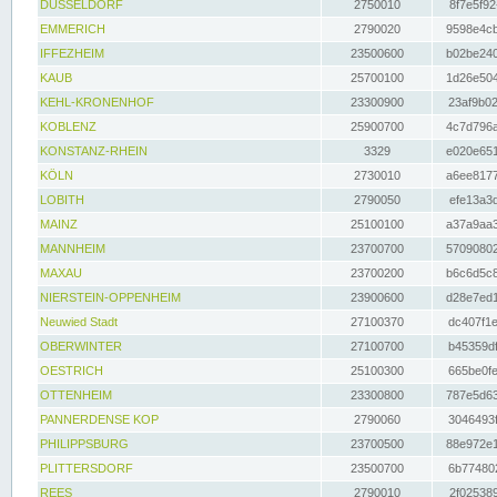
DÜSSELDORF
2750010
8f7e5f92
EMMERICH
2790020
9598e4cb
IFFEZHEIM
23500600
b02be240
KAUB
25700100
1d26e504
KEHL-KRONENHOF
23300900
23af9b02
KOBLENZ
25900700
4c7d796a
KONSTANZ-RHEIN
3329
e020e651
KÖLN
2730010
a6ee8177
LOBITH
2790050
efe13a3d
MAINZ
25100100
a37a9aa3
MANNHEIM
23700700
57090802
MAXAU
23700200
b6c6d5c8
NIERSTEIN-OPPENHEIM
23900600
d28e7ed1
Neuwied Stadt
27100370
dc407f1e
OBERWINTER
27100700
b45359df
OESTRICH
25100300
665be0fe
OTTENHEIM
23300800
787e5d63
PANNERDENSE KOP
2790060
3046493f
PHILIPPSBURG
23700500
88e972e1
PLITTERSDORF
23500700
6b774802
REES
2790010
2f025389