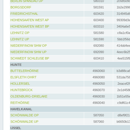
BERLIN-SPANDAU UP
580310
2c68509c
BORGSDORF
581591
1b2e2996
FRIEDRICHSTHAL
603420
314945d6
HOHENSAATEN WEST AP
603400
99309d3e
HOHENSAATEN WEST BP
603310
3404a6e5
LEHNITZ OP
581580
c8a1cf0a
LEHNITZ UP
581590
5bb1f56d
NIEDERFINOW SHW OP
692080
414dd4ee
NIEDERFINOW SHW UP
692090
4eec6b25
SCHWEDT SCHLEUSE BP
603410
4ee515f9
HUNTE
BUTTELERHÖRNE
4960060
b3d88ca6
ELSFLETH OHRT
4960080
531da758
HOLLERSIEL
4960050
2eacef2f
HUNTEBRÜCK
4960070
2e1d458b
OLDENBURG-DRIELAKE
4960030
1b51e55e
REITHÖRNE
4960040
c9df61c4
HAVELKANAL
SCHÖNWALDE OP
587050
d8ef9f21
SCHÖNWALDE UP
587060
b6650b13
IJSSEL