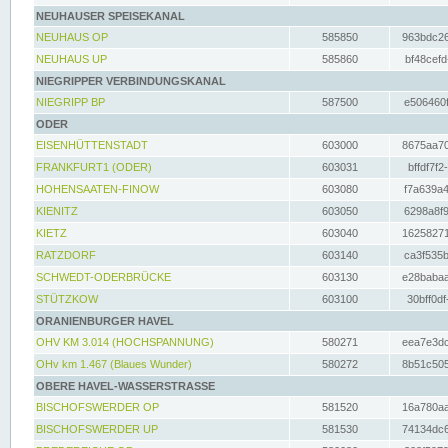
NEUHAUSER SPEISEKANAL
NEUHAUS OP
585850
963bdc26
NEUHAUS UP
585860
bf48cefd
NIEGRIPPER VERBINDUNGSKANAL
NIEGRIPP BP
587500
e506460f
ODER
EISENHÜTTENSTADT
603000
8675aa70
FRANKFURT1 (ODER)
603031
bffdf7f2
HOHENSAATEN-FINOW
603080
f7a639a4
KIENITZ
603050
6298a8f9
KIETZ
603040
16258271
RATZDORF
603140
ca3f535b
SCHWEDT-ODERBRÜCKE
603130
e28babaa
STÜTZKOW
603100
30bff0df
ORANIENBURGER HAVEL
OHV KM 3.014 (HOCHSPANNUNG)
580271
eea7e3dc
OHv km 1.467 (Blaues Wunder)
580272
8b51c505
OBERE HAVEL-WASSERSTRASSE
BISCHOFSWERDER OP
581520
16a780aa
BISCHOFSWERDER UP
581530
74134dc6