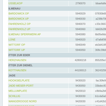
IJSSELKOP
2790070
bbaefa8e
ILMENAU
BARDOWICK OP
5940029
07830b68
BARDOWICK UP
5940030
a238b70f
FAHRENHOLZ OP
5940070
c33c3667
FAHRENHOLZ UP
5940060
bb62b28f
ILMENAU SPERRWERK AP
5940080
6b05e8dc
LÜNE
5940020
d7a8df36
WITTORF OP
5940049
eb3d4195
WITTORF UP
5940050
308c39b6
ITTER ZUR EDER
HERZHAUSEN
42800218
855205e7
ITTER ZUR DIEMEL
KOTTHAUSEN
44100013
36243256
JADE
HOOKSIELPLATE
9430020
fac30fe9
JADE-WESER-PORT
9430050
33bdec83
MELLUMPLATE
9420010
c8b9a2b6
SCHILLIG
9430030
b1cda5a0
WANGEROOGE NORD
9420030
c41d42b1