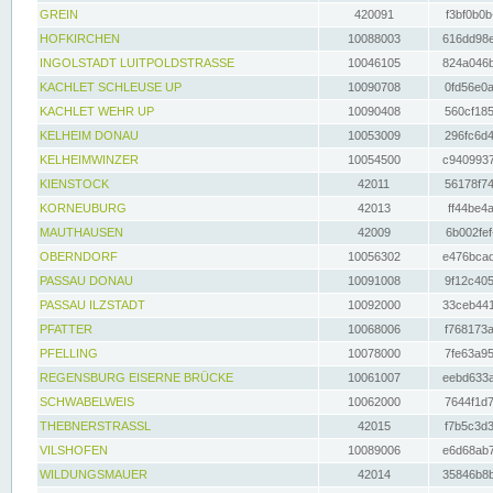
GREIN
420091
f3bf0b0b
HOFKIRCHEN
10088003
616dd98e
INGOLSTADT LUITPOLDSTRASSE
10046105
824a046b
KACHLET SCHLEUSE UP
10090708
0fd56e0a
KACHLET WEHR UP
10090408
560cf185
KELHEIM DONAU
10053009
296fc6d4
KELHEIMWINZER
10054500
c9409937
KIENSTOCK
42011
56178f74
KORNEUBURG
42013
ff44be4a
MAUTHAUSEN
42009
6b002fef
OBERNDORF
10056302
e476bcad
PASSAU DONAU
10091008
9f12c405
PASSAU ILZSTADT
10092000
33ceb441
PFATTER
10068006
f768173a
PFELLING
10078000
7fe63a95
REGENSBURG EISERNE BRÜCKE
10061007
eebd633a
SCHWABELWEIS
10062000
7644f1d7
THEBNERSTRASSL
42015
f7b5c3d3
VILSHOFEN
10089006
e6d68ab7
WILDUNGSMAUER
42014
35846b8b