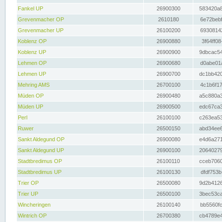
Fankel UP
26900300
583420a8
Grevenmacher OP
2610180
6e72bebf
Grevenmacher UP
26100200
69308142
Koblenz OP
26900880
3f64ff08
Koblenz UP
26900900
9dbcac54
Lehmen OP
26900680
d0abe01a
Lehmen UP
26900700
dc1bb420
Mehring AMS
26700100
4c1b6f17
Müden OP
26900480
a5c880a3
Müden UP
26900500
edc67ca3
Perl
26100100
c263ea53
Ruwer
26500150
abd34ee6
Sankt Aldegund OP
26900080
e4d6a271
Sankt Aldegund UP
26900100
20640279
Stadtbredimus OP
26100110
cceb7060
Stadtbredimus UP
26100130
dfdf753b
Trier OP
26500080
9d2b4126
Trier UP
26500100
3bec53ca
Wincheringen
26100140
bb5560fc
Wintrich OP
26700380
cb4789e4