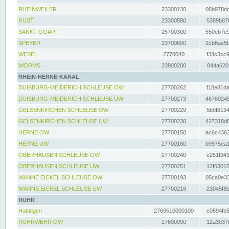
RHEINWEILER
23300130
06b978dd
RUST
23300580
5389b878
SANKT GOAR
25700300
550eb7e9
SPEYER
23700600
2cb8ae5b
WESEL
2770040
f33c3cc9
WORMS
23900200
844a620f
RHEIN-HERNE-KANAL
DUISBURG-MEIDERICH SCHLEUSE OW
27700262
f18e81da
DUISBURG-MEIDERICH SCHLEUSE UW
27700273
48780245
GELSENKIRCHEN SCHLEUSE OW
27700229
5b9f8134
GELSENKIRCHEN SCHLEUSE UW
27700230
427318d0
HERNE OW
27700150
ac6c4362
HERNE UW
27700160
b9975ea1
OBERHAUSEN SCHLEUSE OW
27700240
e251f943
OBERHAUSEN SCHLEUSE UW
27700251
12f63015
WANNE EICKEL SCHLEUSE OW
27700193
05ca0e33
WANNE EICKEL SCHLEUSE UW
27700218
23045f8b
RUHR
Hattingen
2769510000100
c0594fb5
RUHRWEHR OW
27600090
12a3037f