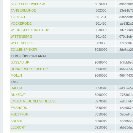
STÖR-SPERRWERK AP
5970041
d9acdbec
TANGERMÜNDE
502350
13e91b77
TORGAU
501261
83bbaedb
VOCKERODE
501480
ae93f2a5
WEHR GEESTHACHT UP
5930062
0f7f58a8
WITTENBERG
501420
070b1eb4
WITTENBERGE
503050
cbf3cd49
ZOLLENSPIEKER
5930090
3de8ea26
ELBE-LÜBECK-KANAL
BÜSSAU UP
9669040
bf7bb8e8
DONNERSCHLEUSE OP
9660049
45634232
MÖLLN
9660050
46644438
EMS
DALUM
3550040
ad357e52
DUKEGAT
3990020
7753c1fa
EMDEN NEUE SEESCHLEUSE
3970010
edfdf747
EMSHÖRN
9340010
c8af067c
FUESTRUP
3310010
3a8ed45f
KNOCK
3990010
438b565e
LEERORT
3910010
abb23dad