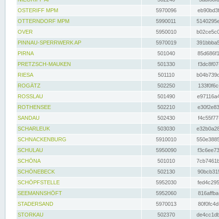
OSTERIFF MPM
5970096
eb90bd3f
OTTERNDORF MPM
5990011
5140295e
OVER
5950010
b02ce5c0
PINNAU-SPERRWERK AP
5970019
391bbba5
PIRNA
501040
85d686f1
PRETZSCH-MAUKEN
501330
f3dc8f07
RIESA
501110
b04b739d
ROGÄTZ
502250
133f0f6c
ROSSLAU
501490
e97116a4
ROTHENSEE
502210
e30f2e83
SANDAU
502430
f4c55f77
SCHARLEUK
503030
e32b0a28
SCHNACKENBURG
5910010
550e3885
SCHULAU
5950090
f3c6ee73
SCHÖNA
501010
7cb7461b
SCHÖNEBECK
502130
90bcb315
SCHÖPFSTELLE
5952030
fed4c295
SEEMANNSHÖFT
5952060
816affba
STADERSAND
5970013
80f0fc4d
STORKAU
502370
de4cc1db