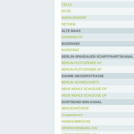
CELLE
EITZE
MARKLENDORF
RETHEM
ALTE MAAS
DORDRECHT
BODENSEE
KONSTANZ
BERLIN-SPANDAUER-SCHIFFFAHRTSKANAL
BERLIN-PLÖTZENSEE OP
BERLIN-PLÖTZENSEE UP
DAHME-WASSERSTRASSE
BERLIN-SCHMÖCKWITZ
NEUE MÜHLE SCHLEUSE OP
NEUE MÜHLE SCHLEUSE UP
DORTMUND-EMS-KANAL
BERGESHÖVEDE
Groppenbruch
HASEHUBBRÜCKE
HENRICHENBURG OW