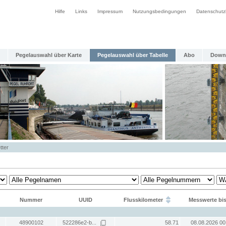
Hilfe
Links
Impressum
Nutzungsbedingungen
Datenschutz
Pegelauswahl über Karte
Pegelauswahl über Tabelle
Abo
Down
tter
Nummer
UUID
Flusskilometer
Messwerte bi
48900102
522286e2-b...
58.71
08.08.2026 00