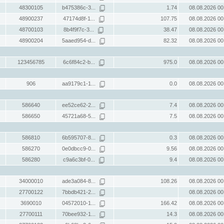
48300105
b475386c-3...
1.74
08.08.2026 00
48900237
47174d8f-1...
107.75
08.08.2026 00
48700103
8b4f9f7c-3...
38.47
08.08.2026 00
48900204
5aaed954-d...
82.32
08.08.2026 00
123456785
6c6f84c2-b...
975.0
08.08.2026 00
906
aa9179c1-1...
0.0
08.08.2026 00
586640
ee52ce62-2...
7.4
08.08.2026 00
586650
45721a68-5...
7.5
08.08.2026 00
586810
6b595707-8...
0.3
08.08.2026 00
586270
0e0dbcc9-0...
9.56
08.08.2026 00
586280
c9a6c3bf-0...
9.4
08.08.2026 00
34000010
ade3a084-8...
108.26
08.08.2026 00
27700122
7bbdb421-2...
08.08.2026 00
3690010
04572010-1...
166.42
08.08.2026 00
27700111
70bee932-1...
14.3
08.08.2026 00