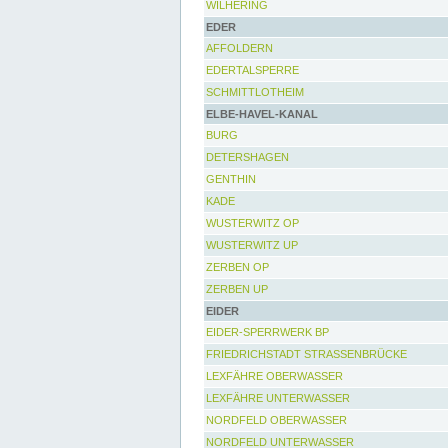
WILHERING
EDER
AFFOLDERN
EDERTALSPERRE
SCHMITTLOTHEIM
ELBE-HAVEL-KANAL
BURG
DETERSHAGEN
GENTHIN
KADE
WUSTERWITZ OP
WUSTERWITZ UP
ZERBEN OP
ZERBEN UP
EIDER
EIDER-SPERRWERK BP
FRIEDRICHSTADT STRASSENBRÜCKE
LEXFÄHRE OBERWASSER
LEXFÄHRE UNTERWASSER
NORDFELD OBERWASSER
NORDFELD UNTERWASSER