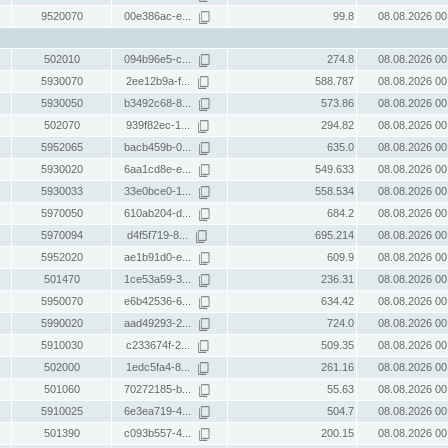
9520070
00e386ac-e...
99.8
08.08.2026 00
502010
094b96e5-c...
274.8
08.08.2026 00
5930070
2ee12b9a-f...
588.787
08.08.2026 00
5930050
b3492c68-8...
573.86
08.08.2026 00
502070
939f82ec-1...
294.82
08.08.2026 00
5952065
bacb459b-0...
635.0
08.08.2026 00
5930020
6aa1cd8e-e...
549.633
08.08.2026 00
5930033
33e0bce0-1...
558.534
08.08.2026 00
5970050
610ab204-d...
684.2
08.08.2026 00
5970094
d4f5f719-8...
695.214
08.08.2026 00
5952020
ae1b91d0-e...
609.9
08.08.2026 00
501470
1ce53a59-3...
236.31
08.08.2026 00
5950070
e6b42536-6...
634.42
08.08.2026 00
5990020
aad49293-2...
724.0
08.08.2026 00
5910030
c233674f-2...
509.35
08.08.2026 00
502000
1edc5fa4-8...
261.16
08.08.2026 00
501060
70272185-b...
55.63
08.08.2026 00
5910025
6e3ea719-4...
504.7
08.08.2026 00
501390
c093b557-4...
200.15
08.08.2026 00