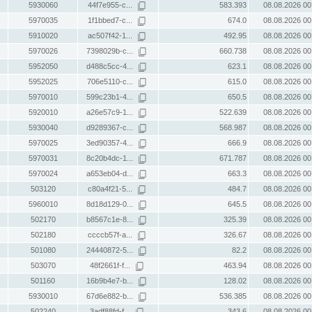
5930060
44f7e955-c...
583.393
08.08.2026 00
5970035
1f1bbed7-c...
674.0
08.08.2026 00
5910020
ac507f42-1...
492.95
08.08.2026 00
5970026
7398029b-c...
660.738
08.08.2026 00
5952050
d488c5cc-4...
623.1
08.08.2026 00
5952025
706e5110-c...
615.0
08.08.2026 00
5970010
599c23b1-4...
650.5
08.08.2026 00
5920010
a26e57c9-1...
522.639
08.08.2026 00
5930040
d9289367-c...
568.987
08.08.2026 00
5970025
3ed90357-4...
666.9
08.08.2026 00
5970031
8c20b4dc-1...
671.787
08.08.2026 00
5970024
a653eb04-d...
663.3
08.08.2026 00
503120
c80a4f21-5...
484.7
08.08.2026 00
5960010
8d18d129-0...
645.5
08.08.2026 00
502170
b8567c1e-8...
325.39
08.08.2026 00
502180
ccccb57f-a...
326.67
08.08.2026 00
501080
24440872-5...
82.2
08.08.2026 00
503070
48f2661f-f...
463.94
08.08.2026 00
501160
16b9b4e7-b...
128.02
08.08.2026 00
5930010
67d6e882-b...
536.385
08.08.2026 00
502240
3adf88fd-f...
343.6
08.08.2026 00