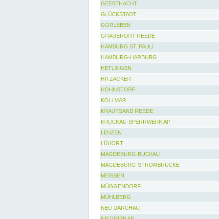
GEESTHACHT
GLÜCKSTADT
GORLEBEN
GRAUERORT REEDE
HAMBURG ST. PAULI
HAMBURG-HARBURG
HETLINGEN
HITZACKER
HOHNSTORF
KOLLMAR
KRAUTSAND REEDE
KRÜCKAU-SPERRWERK AP
LENZEN
LÜHORT
MAGDEBURG-BUCKAU
MAGDEBURG-STROMBRÜCKE
MEISSEN
MÜGGENDORF
MÜHLBERG
NEU DARCHAU
NIEGRIPP AP