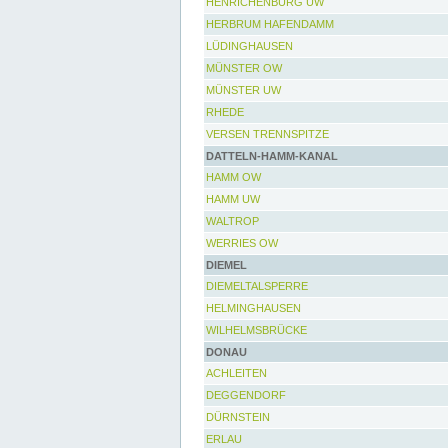
HENRICHENBURG UW
HERBRUM HAFENDAMM
LÜDINGHAUSEN
MÜNSTER OW
MÜNSTER UW
RHEDE
VERSEN TRENNSPITZE
DATTELN-HAMM-KANAL
HAMM OW
HAMM UW
WALTROP
WERRIES OW
DIEMEL
DIEMELTALSPERRE
HELMINGHAUSEN
WILHELMSBRÜCKE
DONAU
ACHLEITEN
DEGGENDORF
DÜRNSTEIN
ERLAU