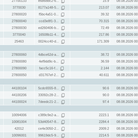
27700133
e6b68bc2-6...
15.9
08.08.2026 00
3770030
8177a148-5...
213.07
08.08.2026 00
27800020
f5bc4a51-0...
39.32
08.08.2026 00
27800040
ccd3e8f1-3...
70.315
08.08.2026 00
27800030
ed260406-b...
72.49
08.08.2026 00
3770040
16508b11-4...
217.86
08.08.2026 00
25463
0024cc40-d...
171.309
08.08.2026 00
27800060
4dbce62d-a...
38.72
08.08.2026 00
27800080
4ef9dd9c-b...
36.59
08.08.2026 00
27800090
facc5c16-f...
2.144
08.08.2026 00
27800050
d31767ef-2...
40.611
08.08.2026 00
44100104
5cdc6555-8...
90.6
08.08.2026 00
44100206
33092c28-2...
90.0
08.08.2026 00
44100024
7deedc21-2...
97.4
08.08.2026 00
10094006
c389c9e2-a...
2223.1
08.08.2026 00
10081004
53d40547-8...
2284.4
08.08.2026 00
42012
ce4e3050-2...
2009.2
08.08.2026 00
10096001
99619dc5-9...
2214.5
08.08.2026 00