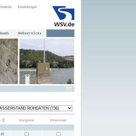
hinweise
Einstellungen
loads
Webservices
s
Ganglinie
Download
:45