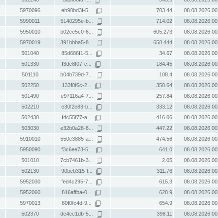
5970096
eb90bd3f-5...
703.44
08.08.2026 00
5990011
5140295e-b...
714.02
08.08.2026 00
5950010
b02ce5c0-6...
605.273
08.08.2026 00
5970019
391bbba5-8...
658.444
08.08.2026 00
501040
85d686f1-5...
34.67
08.08.2026 00
501330
f3dc8f07-c...
184.45
08.08.2026 00
501110
b04b739d-7...
108.4
08.08.2026 00
502250
133f0f6c-2...
350.64
08.08.2026 00
501490
e97116a4-7...
257.84
08.08.2026 00
502210
e30f2e83-b...
333.12
08.08.2026 00
502430
f4c55f77-a...
416.06
08.08.2026 00
503030
e32b0a28-8...
447.22
08.08.2026 00
5910010
550e3885-a...
474.56
08.08.2026 00
5950090
f3c6ee73-5...
641.0
08.08.2026 00
501010
7cb7461b-3...
2.05
08.08.2026 00
502130
90bcb315-f...
311.76
08.08.2026 00
5952030
fed4c295-7...
615.3
08.08.2026 00
5952060
816affba-0...
628.9
08.08.2026 00
5970013
80f0fc4d-9...
654.9
08.08.2026 00
502370
de4cc1db-5...
396.11
08.08.2026 00