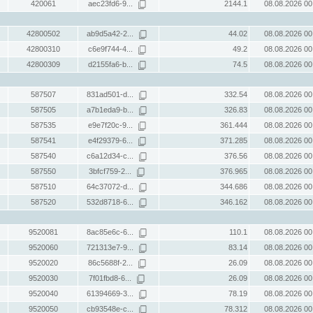
420061
aec23fd6-9...
2144.1
08.08.2026 00
42800502
ab9d5a42-2...
44.02
08.08.2026 00
42800310
c6e9f744-4...
49.2
08.08.2026 00
42800309
d2155fa6-b...
74.5
08.08.2026 00
587507
831ad501-d...
332.54
08.08.2026 00
587505
a7b1eda9-b...
326.83
08.08.2026 00
587535
e9e7f20c-9...
361.444
08.08.2026 00
587541
e4f29379-6...
371.285
08.08.2026 00
587540
c6a12d34-c...
376.56
08.08.2026 00
587550
3bfcf759-2...
376.965
08.08.2026 00
587510
64c37072-d...
344.686
08.08.2026 00
587520
532d8718-6...
346.162
08.08.2026 00
9520081
8ac85e6c-6...
110.1
08.08.2026 00
9520060
721313e7-9...
83.14
08.08.2026 00
9520020
86c5688f-2...
26.09
08.08.2026 00
9520030
7f01fbd8-6...
26.09
08.08.2026 00
9520040
61394669-3...
78.19
08.08.2026 00
9520050
cb93548e-c...
78.312
08.08.2026 00