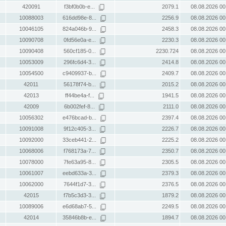
420091
f3bf0b0b-e...
2079.1
08.08.2026 00
10088003
616dd98e-8...
2256.9
08.08.2026 00
10046105
824a046b-9...
2458.3
08.08.2026 00
10090708
0fd56e0a-e...
2230.3
08.08.2026 00
10090408
560cf185-0...
2230.724
08.08.2026 00
10053009
296fc6d4-3...
2414.8
08.08.2026 00
10054500
c9409937-b...
2409.7
08.08.2026 00
42011
56178f74-b...
2015.2
08.08.2026 00
42013
ff44be4a-f...
1941.5
08.08.2026 00
42009
6b002fef-8...
2111.0
08.08.2026 00
10056302
e476bcad-b...
2397.4
08.08.2026 00
10091008
9f12c405-3...
2226.7
08.08.2026 00
10092000
33ceb441-2...
2225.2
08.08.2026 00
10068006
f768173a-7...
2350.7
08.08.2026 00
10078000
7fe63a95-8...
2305.5
08.08.2026 00
10061007
eebd633a-3...
2379.3
08.08.2026 00
10062000
7644f1d7-3...
2376.5
08.08.2026 00
42015
f7b5c3d3-3...
1879.2
08.08.2026 00
10089006
e6d68ab7-5...
2249.5
08.08.2026 00
42014
35846b8b-e...
1894.7
08.08.2026 00