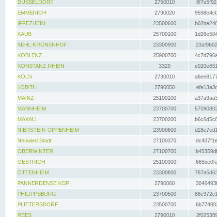
DÜSSELDORF
2750010
8f7e5f92
EMMERICH
2790020
9598e4cb
IFFEZHEIM
23500600
b02be240
KAUB
25700100
1d26e504
KEHL-KRONENHOF
23300900
23af9b02
KOBLENZ
25900700
4c7d796a
KONSTANZ-RHEIN
3329
e020e651
KÖLN
2730010
a6ee8177
LOBITH
2790050
efe13a3d
MAINZ
25100100
a37a9aa3
MANNHEIM
23700700
57090802
MAXAU
23700200
b6c6d5c8
NIERSTEIN-OPPENHEIM
23900600
d28e7ed1
Neuwied Stadt
27100370
dc407f1e
OBERWINTER
27100700
b45359df
OESTRICH
25100300
665be0fe
OTTENHEIM
23300800
787e5d63
PANNERDENSE KOP
2790060
3046493f
PHILIPPSBURG
23700500
88e972e1
PLITTERSDORF
23500700
6b774802
REES
2790010
2f025389