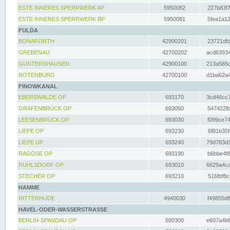
ESTE INNERES SPERRWERK AP
5950082
227b83f7
ESTE INNERES SPERRWERK BP
5950081
5fea1a12
FULDA
BONAFORTH
42900201
23721dfd
GREBENAU
42700202
acd63934
GUNTERSHAUSEN
42900100
213a585d
ROTENBURG
42700100
d1ba62a4
FINOWKANAL
EBERSWALDE OP
693170
3cd46cc7
GRAFENBRÜCK OP
693050
547422fb
LEESENBRÜCK OP
693030
f099ce74
LIEPE OP
693230
6f81b35f
LIEPE UP
693240
79d783d3
RAGÖSE OP
693190
b6bbe4f8
RUHLSDORF OP
693010
6629a4ca
STECHER OP
693210
516fbf8c
HAMME
RITTERHUDE
4940030
f49855d8
HAVEL-ODER-WASSERSTRASSE
BERLIN-SPANDAU OP
580300
e607a4b6