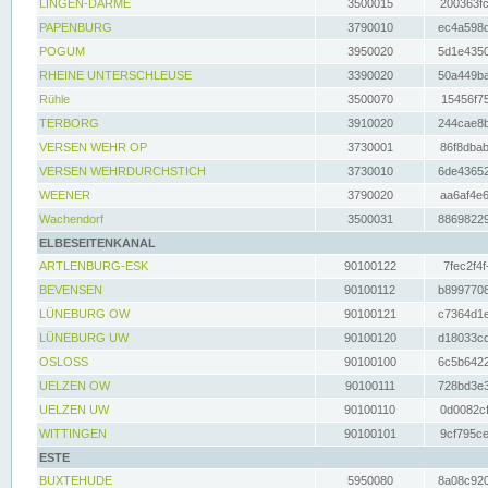
LINGEN-DARME
3500015
200363fc
PAPENBURG
3790010
ec4a598d
POGUM
3950020
5d1e4350
RHEINE UNTERSCHLEUSE
3390020
50a449ba
Rühle
3500070
15456f75
TERBORG
3910020
244cae8b
VERSEN WEHR OP
3730001
86f8dbab
VERSEN WEHRDURCHSTICH
3730010
6de43652
WEENER
3790020
aa6af4e6
Wachendorf
3500031
88698229
ELBESEITENKANAL
ARTLENBURG-ESK
90100122
7fec2f4f
BEVENSEN
90100112
b8997708
LÜNEBURG OW
90100121
c7364d1e
LÜNEBURG UW
90100120
d18033cd
OSLOSS
90100100
6c5b6422
UELZEN OW
90100111
728bd3e3
UELZEN UW
90100110
0d0082cf
WITTINGEN
90100101
9cf795ce
ESTE
BUXTEHUDE
5950080
8a08c920