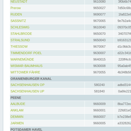
NEUSTADT
9610080
3f0b6b74
Prerow
9650027
7d50c68c
RUDEN
9690077
1fa822e6
SASSNITZ
9670065
9e7b2a4d
SCHLESWIG
9610040
09370c05
STAHLBRODE
9650070
340707f4
STRALSUND
9650043
b9163121
THIESSOW
9670067
d1c9bb3c
TIMMENDORF POEL
9630007
d22c341b
WARNEMÜNDE
9640015
220ff4c6
WISMAR-BAUMHAUS
9630008
95a0ab45
WITTOWER FÄHRE
9670055
4b348b56
ORANIENBURGER KANAL
SACHSENHAUSEN OP
580240
adbd3144
SACHSENHAUSEN UP
581840
0a6fe221
PEENE
AALBUDE
9660009
8ba772ed
ANKLAM
9660001
22fd01e0
DEMMIN
9660007
b7e238e8
JARMEN
9660005
a3328262
POTSDAMER HAVEL