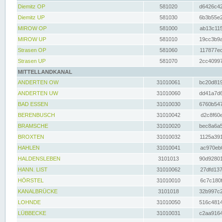
Diemitz OP
581020
d6426c42
Diemitz UP
581030
6b3b55e2
MIROW OP
581000
ab13c115
MIROW UP
581010
19cc3b9a
Strasen OP
581060
117877ec
Strasen UP
581070
2cc40997
MITTELLANDKANAL
ANDERTEN OW
31010061
bc20d819
ANDERTEN UW
31010060
dd41a7d6
BAD ESSEN
31010030
6760b547
BERENBUSCH
31010042
d2c8f60e
BRAMSCHE
31010020
bec8a6a5
BROXTEN
31010032
1125a391
HAHLEN
31010041
ac970eb0
HALDENSLEBEN
3101013
90d92801
HANN. LIST
31010062
27dfd137
HÖRSTEL
31010010
6c7c180f
KANALBRÜCKE
3101018
32b997c2
LOHNDE
31010050
516c4814
LÜBBECKE
31010031
c2aa9164