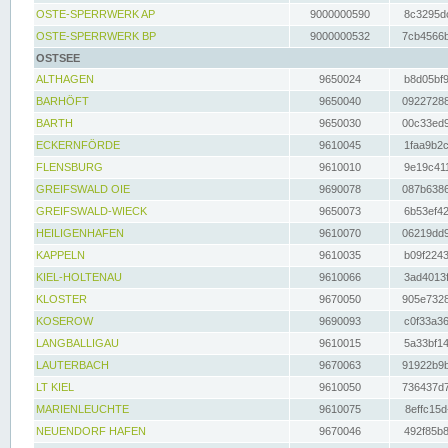
OSTE-SPERRWERK AP
9000000590
8c3295dc
OSTE-SPERRWERK BP
9000000532
7cb4566b
OSTSEE
ALTHAGEN
9650024
b8d05bf9
BARHÖFT
9650040
09227288
BARTH
9650030
00c33ed9
ECKERNFÖRDE
9610045
1faa9b2c
FLENSBURG
9610010
9e19c411
GREIFSWALD OIE
9690078
087b6386
GREIFSWALD-WIECK
9650073
6b53ef42
HEILIGENHAFEN
9610070
06219dd9
KAPPELN
9610035
b09f2243
KIEL-HOLTENAU
9610066
3ad4013f
KLOSTER
9670050
905e7328
KOSEROW
9690093
c0f33a36
LANGBALLIGAU
9610015
5a33bf14
LAUTERBACH
9670063
91922b9b
LT KIEL
9610050
736437d7
MARIENLEUCHTE
9610075
8effc15d
NEUENDORF HAFEN
9670046
492f85b8