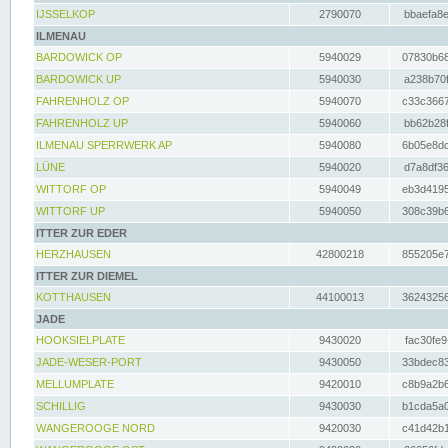
IJSSELKOP
2790070
bbaefa8e
ILMENAU
BARDOWICK OP
5940029
07830b68
BARDOWICK UP
5940030
a238b70f
FAHRENHOLZ OP
5940070
c33c3667
FAHRENHOLZ UP
5940060
bb62b28f
ILMENAU SPERRWERK AP
5940080
6b05e8dc
LÜNE
5940020
d7a8df36
WITTORF OP
5940049
eb3d4195
WITTORF UP
5940050
308c39b6
ITTER ZUR EDER
HERZHAUSEN
42800218
855205e7
ITTER ZUR DIEMEL
KOTTHAUSEN
44100013
36243256
JADE
HOOKSIELPLATE
9430020
fac30fe9
JADE-WESER-PORT
9430050
33bdec83
MELLUMPLATE
9420010
c8b9a2b6
SCHILLIG
9430030
b1cda5a0
WANGEROOGE NORD
9420030
c41d42b1