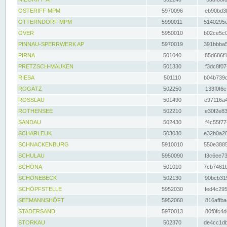
OSTERIFF MPM
5970096
eb90bd3f
OTTERNDORF MPM
5990011
5140295e
OVER
5950010
b02ce5c0
PINNAU-SPERRWERK AP
5970019
391bbba5
PIRNA
501040
85d686f1
PRETZSCH-MAUKEN
501330
f3dc8f07
RIESA
501110
b04b739d
ROGÄTZ
502250
133f0f6c
ROSSLAU
501490
e97116a4
ROTHENSEE
502210
e30f2e83
SANDAU
502430
f4c55f77
SCHARLEUK
503030
e32b0a28
SCHNACKENBURG
5910010
550e3885
SCHULAU
5950090
f3c6ee73
SCHÖNA
501010
7cb7461b
SCHÖNEBECK
502130
90bcb315
SCHÖPFSTELLE
5952030
fed4c295
SEEMANNSHÖFT
5952060
816affba
STADERSAND
5970013
80f0fc4d
STORKAU
502370
de4cc1db