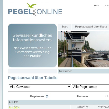
Hilfe
Link
Start
Pegelauswahl über Karte
Newsletter
Pegelauswahl über Tabelle
Pegelname
Nummer
UU
ALLER
AHLDEN
48900102
522286e2