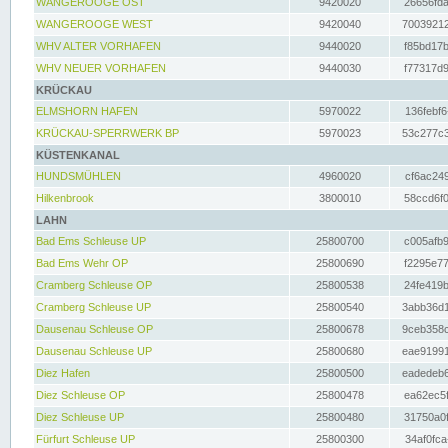
WANGEROOGE OST
9420020
26656fda
WANGEROOGE WEST
9420040
70039212
WHV ALTER VORHAFEN
9440020
f85bd17b
WHV NEUER VORHAFEN
9440030
f77317d9
KRÜCKAU
ELMSHORN HAFEN
5970022
136febf6
KRÜCKAU-SPERRWERK BP
5970023
53c277c3
KÜSTENKANAL
HUNDSMÜHLEN
4960020
cf6ac249
Hilkenbrook
3800010
58ccd6f0
LAHN
Bad Ems Schleuse UP
25800700
c005afb9
Bad Ems Wehr OP
25800690
f2295e77
Cramberg Schleuse OP
25800538
24fe419b
Cramberg Schleuse UP
25800540
3abb36d1
Dausenau Schleuse OP
25800678
9ceb358c
Dausenau Schleuse UP
25800680
eae91991
Diez Hafen
25800500
eadedeb6
Diez Schleuse OP
25800478
ea62ec5f
Diez Schleuse UP
25800480
31750a0f
Fürfurt Schleuse UP
25800300
34af0fca