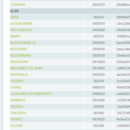
TÖNNING
9520070
00e386ac
ELBE
AKEN
502010
094b96e5
ALTENGAMME
5930070
2ee12b9a
ARTLENBURG
5930050
b3492c68
BARBY
502070
939f82ec
BLANKENESE UF
5952065
bacb459b
BLECKEDE
5930020
6aa1cd8e
BOIZENBURG
5930033
33e0bce0
BROKDORF
5970050
610ab204
BRUNSBÜTTEL MPM
5970094
d4f5f719
BUNTHAUS
5952020
ae1b91d0
COSWIG
501470
1ce53a59
CRANZ
5950070
e6b42536
CUXHAVEN STEUBENHÖFT
5990020
aad49293
DAMNATZ
5910030
c233674f
DESSAU
502000
1edc5fa4
DRESDEN
501060
70272185
DÖMITZ
5910025
6e3ea719
ELSTER
501390
c093b557