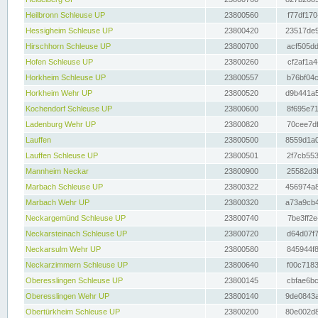
Heilbronn Schleuse UP
23800560
f77df170
Hessigheim Schleuse UP
23800420
23517de9
Hirschhorn Schleuse UP
23800700
acf505dd
Hofen Schleuse UP
23800260
cf2af1a4
Horkheim Schleuse UP
23800557
b76bf04c
Horkheim Wehr UP
23800520
d9b441a5
Kochendorf Schleuse UP
23800600
8f695e71
Ladenburg Wehr UP
23800820
70cee7df
Lauffen
23800500
8559d1a0
Lauffen Schleuse UP
23800501
2f7cb553
Mannheim Neckar
23800900
25582d3f
Marbach Schleuse UP
23800322
456974a8
Marbach Wehr UP
23800320
a73a9cb4
Neckargemünd Schleuse UP
23800740
7be3ff2e
Neckarsteinach Schleuse UP
23800720
d64d07f7
Neckarsulm Wehr UP
23800580
845944f8
Neckarzimmern Schleuse UP
23800640
f00c7183
Oberesslingen Schleuse UP
23800145
cbfae6bc
Oberesslingen Wehr UP
23800140
9de0843a
Obertürkheim Schleuse UP
23800200
80e002d8