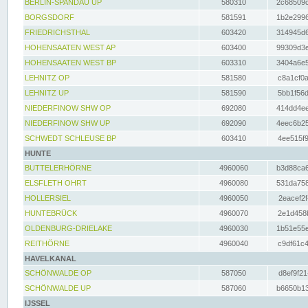
BERLIN-SPANDAU UP
580310
2c68509c
BORGSDORF
581591
1b2e2996
FRIEDRICHSTHAL
603420
314945d6
HOHENSAATEN WEST AP
603400
99309d3e
HOHENSAATEN WEST BP
603310
3404a6e5
LEHNITZ OP
581580
c8a1cf0a
LEHNITZ UP
581590
5bb1f56d
NIEDERFINOW SHW OP
692080
414dd4ee
NIEDERFINOW SHW UP
692090
4eec6b25
SCHWEDT SCHLEUSE BP
603410
4ee515f9
HUNTE
BUTTELERHÖRNE
4960060
b3d88ca6
ELSFLETH OHRT
4960080
531da758
HOLLERSIEL
4960050
2eacef2f
HUNTEBRÜCK
4960070
2e1d458b
OLDENBURG-DRIELAKE
4960030
1b51e55e
REITHÖRNE
4960040
c9df61c4
HAVELKANAL
SCHÖNWALDE OP
587050
d8ef9f21
SCHÖNWALDE UP
587060
b6650b13
IJSSEL