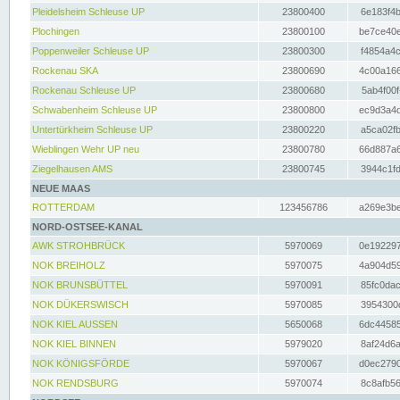
Pleidelsheim Schleuse UP
23800400
6e183f4b
Plochingen
23800100
be7ce40e
Poppenweiler Schleuse UP
23800300
f4854a4c
Rockenau SKA
23800690
4c00a166
Rockenau Schleuse UP
23800680
5ab4f00f
Schwabenheim Schleuse UP
23800800
ec9d3a4d
Untertürkheim Schleuse UP
23800220
a5ca02fb
Wieblingen Wehr UP neu
23800780
66d887a6
Ziegelhausen AMS
23800745
3944c1fd
NEUE MAAS
ROTTERDAM
123456786
a269e3be
NORD-OSTSEE-KANAL
AWK STROHBRÜCK
5970069
0e192297
NOK BREIHOLZ
5970075
4a904d59
NOK BRUNSBÜTTEL
5970091
85fc0dac
NOK DÜKERSWISCH
5970085
3954300d
NOK KIEL AUSSEN
5650068
6dc44585
NOK KIEL BINNEN
5979020
8af24d6a
NOK KÖNIGSFÖRDE
5970067
d0ec2790
NOK RENDSBURG
5970074
8c8afb56