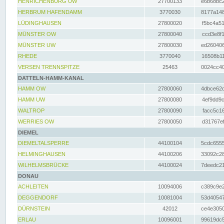
HENRICHENBURG UW
27700133
e6b68bc2
HERBRUM HAFENDAMM
3770030
8177a148
LÜDINGHAUSEN
27800020
f5bc4a51
MÜNSTER OW
27800040
ccd3e8f1
MÜNSTER UW
27800030
ed260406
RHEDE
3770040
16508b11
VERSEN TRENNSPITZE
25463
0024cc40
DATTELN-HAMM-KANAL
HAMM OW
27800060
4dbce62d
HAMM UW
27800080
4ef9dd9c
WALTROP
27800090
facc5c16
WERRIES OW
27800050
d31767ef
DIEMEL
DIEMELTALSPERRE
44100104
5cdc6555
HELMINGHAUSEN
44100206
33092c28
WILHELMSBRÜCKE
44100024
7deedc21
DONAU
ACHLEITEN
10094006
c389c9e2
DEGGENDORF
10081004
53d40547
DÜRNSTEIN
42012
ce4e3050
ERLAU
10096001
99619dc5