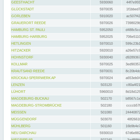
GEESTHACHT
5930060
44f7e955
GLÜCKSTADT
5970035
1f1bbed7
GORLEBEN
5910020
ac507f42
GRAUERORT REEDE
5970026
7398029b
HAMBURG ST. PAULI
5952050
d488c5cc
HAMBURG-HARBURG
5952025
706e5110
HETLINGEN
5970010
599c23b1
HITZACKER
5920010
a26e57c9
HOHNSTORF
5930040
d9289367
KOLLMAR
5970025
3ed90357
KRAUTSAND REEDE
5970031
8c20b4dc
KRÜCKAU-SPERRWERK AP
5970024
a653eb04
LENZEN
503120
c80a4f21
LÜHORT
5960010
8d18d129
MAGDEBURG-BUCKAU
502170
b8567c1e
MAGDEBURG-STROMBRÜCKE
502180
ccccb57f
MEISSEN
501080
24440872
MÜGGENDORF
503070
48f2661f
MÜHLBERG
501160
16b9b4e7
NEU DARCHAU
5930010
67d6e882
NIEGRIPP AP
502240
3adf88fd