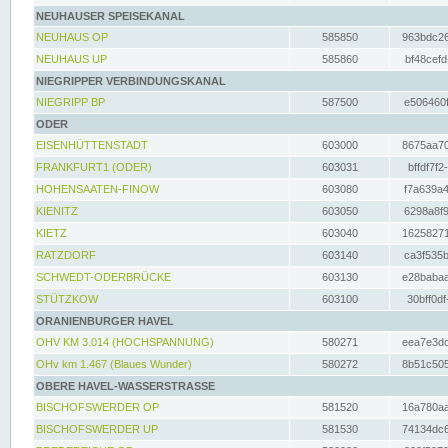
NEUHAUSER SPEISEKANAL
NEUHAUS OP
585850
963bdc26
NEUHAUS UP
585860
bf48cefd
NIEGRIPPER VERBINDUNGSKANAL
NIEGRIPP BP
587500
e506460f
ODER
EISENHÜTTENSTADT
603000
8675aa70
FRANKFURT1 (ODER)
603031
bffdf7f2
HOHENSAATEN-FINOW
603080
f7a639a4
KIENITZ
603050
6298a8f9
KIETZ
603040
16258271
RATZDORF
603140
ca3f535b
SCHWEDT-ODERBRÜCKE
603130
e28babaa
STÜTZKOW
603100
30bff0df
ORANIENBURGER HAVEL
OHV KM 3.014 (HOCHSPANNUNG)
580271
eea7e3dc
OHv km 1.467 (Blaues Wunder)
580272
8b51c505
OBERE HAVEL-WASSERSTRASSE
BISCHOFSWERDER OP
581520
16a780aa
BISCHOFSWERDER UP
581530
74134dc6