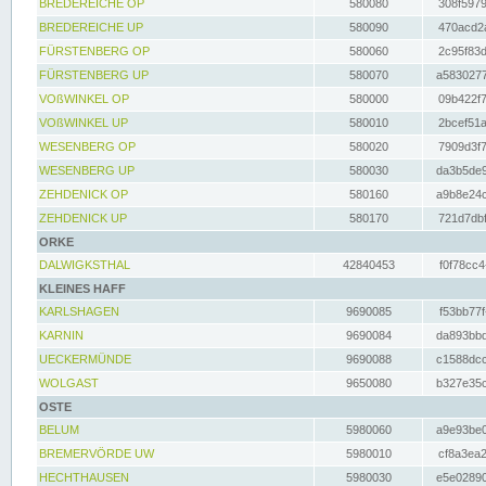
BREDEREICHE OP
580080
308f5979
BREDEREICHE UP
580090
470acd2a
FÜRSTENBERG OP
580060
2c95f83d
FÜRSTENBERG UP
580070
a5830277
VOßWINKEL OP
580000
09b422f7
VOßWINKEL UP
580010
2bcef51a
WESENBERG OP
580020
7909d3f7
WESENBERG UP
580030
da3b5de9
ZEHDENICK OP
580160
a9b8e24c
ZEHDENICK UP
580170
721d7dbf
ORKE
DALWIGKSTHAL
42840453
f0f78cc4
KLEINES HAFF
KARLSHAGEN
9690085
f53bb77f
KARNIN
9690084
da893bbd
UECKERMÜNDE
9690088
c1588dcc
WOLGAST
9650080
b327e35c
OSTE
BELUM
5980060
a9e93be0
BREMERVÖRDE UW
5980010
cf8a3ea2
HECHTHAUSEN
5980030
e5e02890