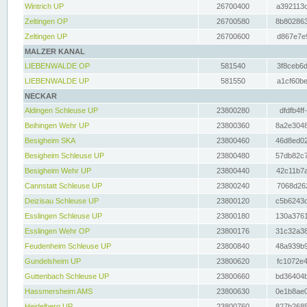
Wintrich UP
26700400
a392113c
Zeltingen OP
26700580
8b802863
Zeltingen UP
26700600
d867e7e9
MALZER KANAL
LIEBENWALDE OP
581540
3f8ceb6d
LIEBENWALDE UP
581550
a1cf60be
NECKAR
Aldingen Schleuse UP
23800280
dfdfb4ff
Beihingen Wehr UP
23800360
8a2e3048
Besigheim SKA
23800460
46d8ed02
Besigheim Schleuse UP
23800480
57db82c7
Besigheim Wehr UP
23800440
42c11b7a
Cannstatt Schleuse UP
23800240
7068d262
Deizisau Schleuse UP
23800120
c5b6243d
Esslingen Schleuse UP
23800180
130a3761
Esslingen Wehr OP
23800176
31c32a38
Feudenheim Schleuse UP
23800840
48a939b9
Gundelsheim UP
23800620
fc1072e4
Guttenbach Schleuse UP
23800660
bd36404b
Hassmersheim AMS
23800630
0e1b8ae0
Heidelberg UP
23800760
827b2685