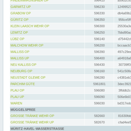
FINDENWIRUNSHIER OP
596410
a5902c55
GARWITZ UP
596230
12499527
GRABOW OP
596330
db4a69b2
GÜRITZ OP
596350
956ce5ff
KLEIN LAASCH WEHR OP
596300
25530a3e
LEWITZ OP
596250
7bbd90ad
LÜBZ OP
596140
d75442cf
MALCHOW WEHR OP
596200
bccaacb3
MALLISS OP
596390
497c29ee
MALLISS UP
596400
a64918a6
NEU KALLISS OP
596430
30739ff3
NEUBURG OP
596160
541c508a
NEUSTADT GLEWE OP
596280
c4381eb3
PARCHIM GÜTE
5961801
3dec3921
PLAU OP
596080
3ffddb2c
PLAU UP
596090
506e6b03
WAREN
596030
bd317edd
MÜGGELSPREE
GROSSE TRÄNKE WEHR OP
582660
81630fdd
GROSSE TRÄNKE WEHR UP
582670
cfad4ee5
MÜRITZ-HAVEL-WASSERSTRASSE