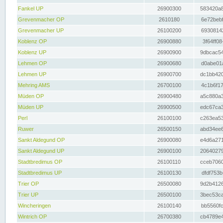
Fankel UP
26900300
583420a8
Grevenmacher OP
2610180
6e72bebf
Grevenmacher UP
26100200
69308142
Koblenz OP
26900880
3f64ff08
Koblenz UP
26900900
9dbcac54
Lehmen OP
26900680
d0abe01a
Lehmen UP
26900700
dc1bb420
Mehring AMS
26700100
4c1b6f17
Müden OP
26900480
a5c880a3
Müden UP
26900500
edc67ca3
Perl
26100100
c263ea53
Ruwer
26500150
abd34ee6
Sankt Aldegund OP
26900080
e4d6a271
Sankt Aldegund UP
26900100
20640279
Stadtbredimus OP
26100110
cceb7060
Stadtbredimus UP
26100130
dfdf753b
Trier OP
26500080
9d2b4126
Trier UP
26500100
3bec53ca
Wincheringen
26100140
bb5560fc
Wintrich OP
26700380
cb4789e4