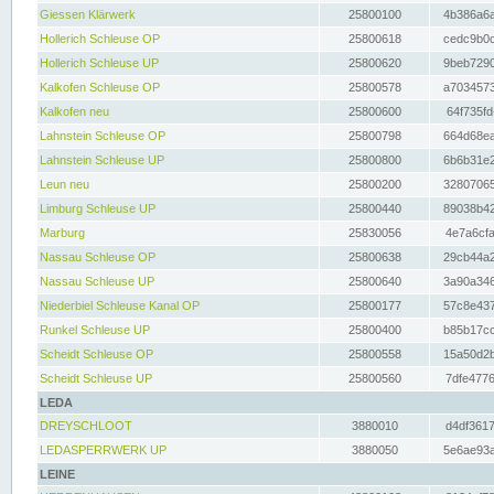
Giessen Klärwerk
25800100
4b386a6a
Hollerich Schleuse OP
25800618
cedc9b0c
Hollerich Schleuse UP
25800620
9beb7290
Kalkofen Schleuse OP
25800578
a7034573
Kalkofen neu
25800600
64f735fd
Lahnstein Schleuse OP
25800798
664d68ea
Lahnstein Schleuse UP
25800800
6b6b31e2
Leun neu
25800200
32807065
Limburg Schleuse UP
25800440
89038b42
Marburg
25830056
4e7a6cfa
Nassau Schleuse OP
25800638
29cb44a2
Nassau Schleuse UP
25800640
3a90a346
Niederbiel Schleuse Kanal OP
25800177
57c8e437
Runkel Schleuse UP
25800400
b85b17cc
Scheidt Schleuse OP
25800558
15a50d2b
Scheidt Schleuse UP
25800560
7dfe4776
LEDA
DREYSCHLOOT
3880010
d4df3617
LEDASPERRWERK UP
3880050
5e6ae93a
LEINE