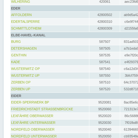
WILHERING
420061
aec23fd6
EDER
AFFOLDERN
42800502
ab9d5a42
EDERTALSPERRE
42800310
c6e9f744
SCHMITTLOTHEIM
42800309
d2155fa6
ELBE-HAVEL-KANAL
BURG
587507
831ad501
DETERSHAGEN
587505
a7b1eda9
GENTHIN
587535
e9e7f20c
KADE
587541
e4f29379
WUSTERWITZ OP
587540
c6a12d34
WUSTERWITZ UP
587550
3bfcf759
ZERBEN OP
587510
64c37072
ZERBEN UP
587520
532d8718
EIDER
EIDER-SPERRWERK BP
9520081
8ac85e6c
FRIEDRICHSTADT STRASSENBRÜCKE
9520060
721313e7
LEXFÄHRE OBERWASSER
9520020
86c5688f
LEXFÄHRE UNTERWASSER
9520030
7f01fbd8
NORDFELD OBERWASSER
9520040
61394669
NORDFELD UNTERWASSER
9520050
cb93548e