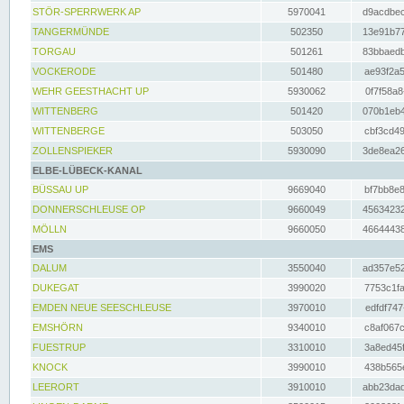
STÖR-SPERRWERK AP
5970041
d9acdbec
TANGERMÜNDE
502350
13e91b77
TORGAU
501261
83bbaedb
VOCKERODE
501480
ae93f2a5
WEHR GEESTHACHT UP
5930062
0f7f58a8
WITTENBERG
501420
070b1eb4
WITTENBERGE
503050
cbf3cd49
ZOLLENSPIEKER
5930090
3de8ea26
ELBE-LÜBECK-KANAL
BÜSSAU UP
9669040
bf7bb8e8
DONNERSCHLEUSE OP
9660049
45634232
MÖLLN
9660050
46644438
EMS
DALUM
3550040
ad357e52
DUKEGAT
3990020
7753c1fa
EMDEN NEUE SEESCHLEUSE
3970010
edfdf747
EMSHÖRN
9340010
c8af067c
FUESTRUP
3310010
3a8ed45f
KNOCK
3990010
438b565e
LEERORT
3910010
abb23dad