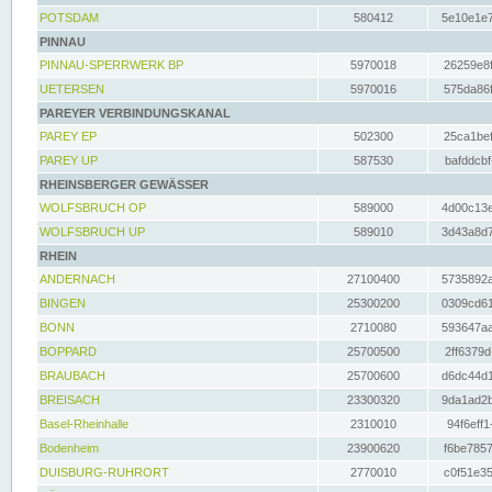
POTSDAM
580412
5e10e1e7
PINNAU
PINNAU-SPERRWERK BP
5970018
26259e8f
UETERSEN
5970016
575da86f
PAREYER VERBINDUNGSKANAL
PAREY EP
502300
25ca1bef
PAREY UP
587530
bafddcbf
RHEINSBERGER GEWÄSSER
WOLFSBRUCH OP
589000
4d00c13e
WOLFSBRUCH UP
589010
3d43a8d7
RHEIN
ANDERNACH
27100400
5735892a
BINGEN
25300200
0309cd61
BONN
2710080
593647aa
BOPPARD
25700500
2ff6379d
BRAUBACH
25700600
d6dc44d1
BREISACH
23300320
9da1ad2b
Basel-Rheinhalle
2310010
94f6eff1
Bodenheim
23900620
f6be7857
DUISBURG-RUHRORT
2770010
c0f51e35