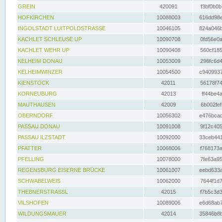
GREIN
420091
f3bf0b0b
HOFKIRCHEN
10088003
616dd98e
INGOLSTADT LUITPOLDSTRASSE
10046105
824a046b
KACHLET SCHLEUSE UP
10090708
0fd56e0a
KACHLET WEHR UP
10090408
560cf185
KELHEIM DONAU
10053009
296fc6d4
KELHEIMWINZER
10054500
c9409937
KIENSTOCK
42011
56178f74
KORNEUBURG
42013
ff44be4a
MAUTHAUSEN
42009
6b002fef
OBERNDORF
10056302
e476bcad
PASSAU DONAU
10091008
9f12c405
PASSAU ILZSTADT
10092000
33ceb441
PFATTER
10068006
f768173a
PFELLING
10078000
7fe63a95
REGENSBURG EISERNE BRÜCKE
10061007
eebd633a
SCHWABELWEIS
10062000
7644f1d7
THEBNERSTRASSL
42015
f7b5c3d3
VILSHOFEN
10089006
e6d68ab7
WILDUNGSMAUER
42014
35846b8b