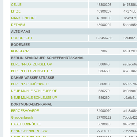
CELLE
48300105
b475386c
EITZE
48900237
47174d8f
MARKLENDORF
48700103
8b4f9f7c
RETHEM
48900204
5aaed954
ALTE MAAS
DORDRECHT
123456785
6c6f84c2
BODENSEE
KONSTANZ
906
aa9179c1
BERLIN-SPANDAUER-SCHIFFFAHRTSKANAL
BERLIN-PLÖTZENSEE OP
586640
ee52ce62
BERLIN-PLÖTZENSEE UP
586650
45721a68
DAHME-WASSERSTRASSE
BERLIN-SCHMÖCKWITZ
586810
6b595707
NEUE MÜHLE SCHLEUSE OP
586270
0e0dbcc9
NEUE MÜHLE SCHLEUSE UP
586280
c9a6c3bf
DORTMUND-EMS-KANAL
BERGESHÖVEDE
34000010
ade3a084
Groppenbruch
27700122
7bbdb421
HASEHUBBRÜCKE
3690010
04572010
HENRICHENBURG OW
27700111
70bee932