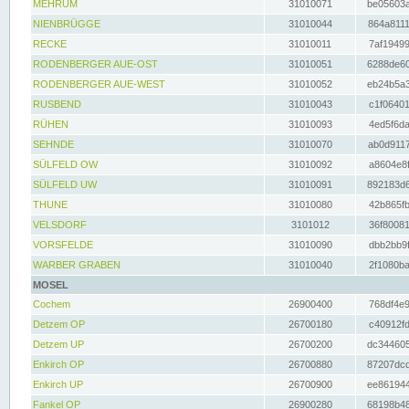
MEHRUM
31010071
be05603a
NIENBRÜGGE
31010044
864a8111
RECKE
31010011
7af19499
RODENBERGER AUE-OST
31010051
6288de60
RODENBERGER AUE-WEST
31010052
eb24b5a3
RUSBEND
31010043
c1f06401
RÜHEN
31010093
4ed5f6da
SEHNDE
31010070
ab0d9117
SÜLFELD OW
31010092
a8604e8f
SÜLFELD UW
31010091
892183d6
THUNE
31010080
42b865fb
VELSDORF
3101012
36f80081
VORSFELDE
31010090
dbb2bb9f
WARBER GRABEN
31010040
2f1080ba
MOSEL
Cochem
26900400
768df4e9
Detzem OP
26700180
c40912fd
Detzem UP
26700200
dc344605
Enkirch OP
26700880
87207dcd
Enkirch UP
26700900
ee861944
Fankel OP
26900280
68198b48