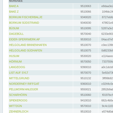
NORDSEE
BAKE A
9510063
e8daa3e2
BAKE Z
9510066
104fdc24
BORKUM FISCHERBALJE
9340020
8727ebfd
BORKUM SÜDSTRAND
9340030
478f21e9
BÜSUM
9510095
5287a3e1
DAGEBÜLL
9570040
6233e901
EIDER-SPERRWERK AP
9530010
04acd7e5
HELGOLAND BINNENHAFEN
9510070
c0ec139b
HELGOLAND SÜDHAFEN
9510075
0d8233b8
HUSUM
9530020
e114aeec
HÖRNUM
9570050
733755fd
LANGEOOG
9390010
a0c1dcb6
LIST AUF SYLT
9570070
5e92d73f
MITTELGRUND
9510132
3ff99b92
NORDERNEY RIFFGAT
9360010
c0244c0e
PELLWORM ANLEGER
9550021
2852b9ab
SCHARHÖRN
9510060
f0197bcf
SPIEKEROOG
9410010
662c4b5e
WITTDÜN
9570010
9c4c11f2
ZEHNERLOCH
9510010
e574d0af