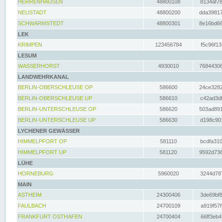
HERRENHAUSEN
48800108
8134af78
NEUSTADT
48800200
dda39817
SCHWARMSTEDT
48800301
8e16bd66
LEK
KRIMPEN
123456784
f5c96f13
LESUM
WASSERHORST
4930010
76844306
LANDWEHRKANAL
BERLIN-OBERSCHLEUSE OP
586600
24ce3282
BERLIN-OBERSCHLEUSE UP
586610
c42ad3df
BERLIN-UNTERSCHLEUSE OP
586620
503ad891
BERLIN-UNTERSCHLEUSE UP
586630
d198c901
LYCHENER GEWÄSSER
HIMMELPFORT OP
581110
bcdfa310
HIMMELPFORT UP
581120
9592d736
LÜHE
HORNEBURG
5960020
3244d787
MAIN
ASTHEIM
24300406
3de69bf8
FAULBACH
24700109
a919f57f
FRANKFURT OSTHAFEN
24700404
66ff3eb4