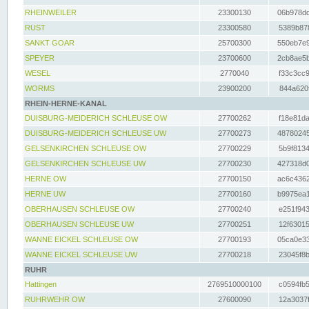
RHEINWEILER
23300130
06b978dd
RUST
23300580
5389b878
SANKT GOAR
25700300
550eb7e9
SPEYER
23700600
2cb8ae5b
WESEL
2770040
f33c3cc9
WORMS
23900200
844a620f
RHEIN-HERNE-KANAL
DUISBURG-MEIDERICH SCHLEUSE OW
27700262
f18e81da
DUISBURG-MEIDERICH SCHLEUSE UW
27700273
48780245
GELSENKIRCHEN SCHLEUSE OW
27700229
5b9f8134
GELSENKIRCHEN SCHLEUSE UW
27700230
427318d0
HERNE OW
27700150
ac6c4362
HERNE UW
27700160
b9975ea1
OBERHAUSEN SCHLEUSE OW
27700240
e251f943
OBERHAUSEN SCHLEUSE UW
27700251
12f63015
WANNE EICKEL SCHLEUSE OW
27700193
05ca0e33
WANNE EICKEL SCHLEUSE UW
27700218
23045f8b
RUHR
Hattingen
2769510000100
c0594fb5
RUHRWEHR OW
27600090
12a3037f