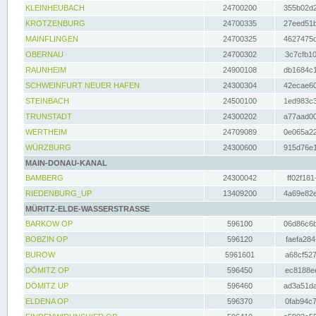
KLEINHEUBACH
24700200
355b02d2
KROTZENBURG
24700335
27eed51b
MAINFLINGEN
24700325
4627475d
OBERNAU
24700302
3c7cfb10
RAUNHEIM
24900108
db1684c1
SCHWEINFURT NEUER HAFEN
24300304
42ecae60
STEINBACH
24500100
1ed983c3
TRUNSTADT
24300202
a77aad00
WERTHEIM
24709089
0e065a22
WÜRZBURG
24300600
915d76e1
MAIN-DONAU-KANAL
BAMBERG
24300042
ff02f181
RIEDENBURG_UP
13409200
4a69e82e
MÜRITZ-ELDE-WASSERSTRASSE
BARKOW OP
596100
06d86c6b
BOBZIN OP
596120
faefa284
BUROW
5961601
a68cf527
DÖMITZ OP
596450
ec8188ee
DÖMITZ UP
596460
ad3a51da
ELDENA OP
596370
0fab94c7