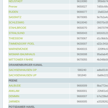
NEUSTADT
9610080
3f0b6b74
Prerow
9650027
7d50c68c
RUDEN
9690077
1fa822e6
SASSNITZ
9670065
9e7b2a4d
SCHLESWIG
9610040
09370c05
STAHLBRODE
9650070
340707f4
STRALSUND
9650043
b9163121
THIESSOW
9670067
d1c9bb3c
TIMMENDORF POEL
9630007
d22c341b
WARNEMÜNDE
9640015
220ff4c6
WISMAR-BAUMHAUS
9630008
95a0ab45
WITTOWER FÄHRE
9670055
4b348b56
ORANIENBURGER KANAL
SACHSENHAUSEN OP
580240
adbd3144
SACHSENHAUSEN UP
581840
0a6fe221
PEENE
AALBUDE
9660009
8ba772ed
ANKLAM
9660001
22fd01e0
DEMMIN
9660007
b7e238e8
JARMEN
9660005
a3328262
POTSDAMER HAVEL