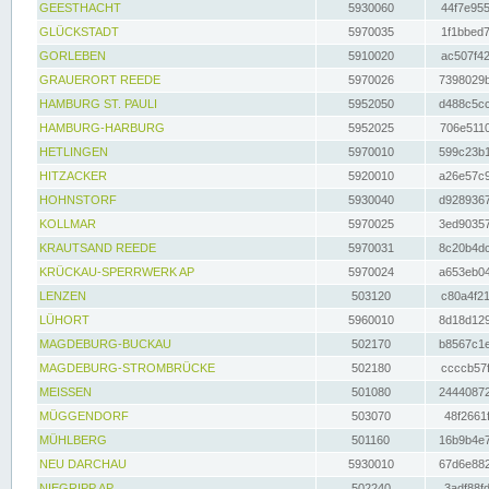
GEESTHACHT
5930060
44f7e955
GLÜCKSTADT
5970035
1f1bbed7
GORLEBEN
5910020
ac507f42
GRAUERORT REEDE
5970026
7398029b
HAMBURG ST. PAULI
5952050
d488c5cc
HAMBURG-HARBURG
5952025
706e5110
HETLINGEN
5970010
599c23b1
HITZACKER
5920010
a26e57c9
HOHNSTORF
5930040
d9289367
KOLLMAR
5970025
3ed90357
KRAUTSAND REEDE
5970031
8c20b4dc
KRÜCKAU-SPERRWERK AP
5970024
a653eb04
LENZEN
503120
c80a4f21
LÜHORT
5960010
8d18d129
MAGDEBURG-BUCKAU
502170
b8567c1e
MAGDEBURG-STROMBRÜCKE
502180
ccccb57f
MEISSEN
501080
24440872
MÜGGENDORF
503070
48f2661f
MÜHLBERG
501160
16b9b4e7
NEU DARCHAU
5930010
67d6e882
NIEGRIPP AP
502240
3adf88fd