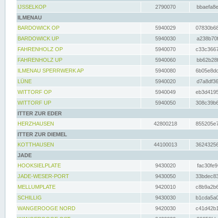
IJSSELKOP
2790070
bbaefa8e
ILMENAU
BARDOWICK OP
5940029
07830b68
BARDOWICK UP
5940030
a238b70f
FAHRENHOLZ OP
5940070
c33c3667
FAHRENHOLZ UP
5940060
bb62b28f
ILMENAU SPERRWERK AP
5940080
6b05e8dc
LÜNE
5940020
d7a8df36
WITTORF OP
5940049
eb3d4195
WITTORF UP
5940050
308c39b6
ITTER ZUR EDER
HERZHAUSEN
42800218
855205e7
ITTER ZUR DIEMEL
KOTTHAUSEN
44100013
36243256
JADE
HOOKSIELPLATE
9430020
fac30fe9
JADE-WESER-PORT
9430050
33bdec83
MELLUMPLATE
9420010
c8b9a2b6
SCHILLIG
9430030
b1cda5a0
WANGEROOGE NORD
9420030
c41d42b1