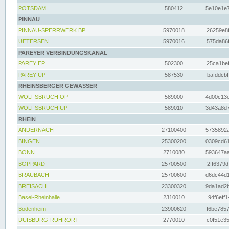
POTSDAM
580412
5e10e1e7
PINNAU
PINNAU-SPERRWERK BP
5970018
26259e8f
UETERSEN
5970016
575da86f
PAREYER VERBINDUNGSKANAL
PAREY EP
502300
25ca1bef
PAREY UP
587530
bafddcbf
RHEINSBERGER GEWÄSSER
WOLFSBRUCH OP
589000
4d00c13e
WOLFSBRUCH UP
589010
3d43a8d7
RHEIN
ANDERNACH
27100400
5735892a
BINGEN
25300200
0309cd61
BONN
2710080
593647aa
BOPPARD
25700500
2ff6379d
BRAUBACH
25700600
d6dc44d1
BREISACH
23300320
9da1ad2b
Basel-Rheinhalle
2310010
94f6eff1
Bodenheim
23900620
f6be7857
DUISBURG-RUHRORT
2770010
c0f51e35