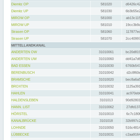
Diemitz OP
581020
d6426c42
Diemitz UP
581030
6b3b55e2
MIROW OP
581000
ab13c115
MIROW UP
581010
19cc3b9a
Strasen OP
581060
117877ec
Strasen UP
581070
2cc40997
MITTELLANDKANAL
ANDERTEN OW
31010061
bc20d819
ANDERTEN UW
31010060
dd41a7d6
BAD ESSEN
31010030
6760b547
BERENBUSCH
31010042
d2c8f60e
BRAMSCHE
31010020
bec8a6a5
BROXTEN
31010032
1125a391
HAHLEN
31010041
ac970eb0
HALDENSLEBEN
3101013
90d92801
HANN. LIST
31010062
27dfd137
HÖRSTEL
31010010
6c7c180f
KANALBRÜCKE
3101018
32b997c2
LOHNDE
31010050
516c4814
LÜBBECKE
31010031
c2aa9164