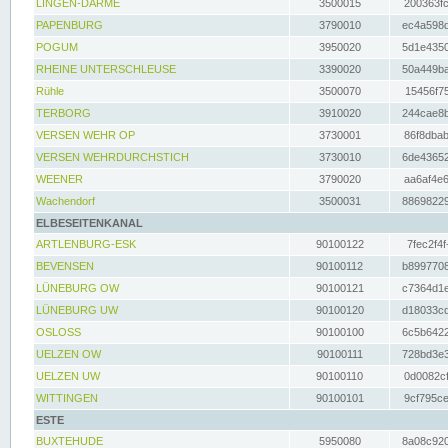
LINGEN-DARME
3500015
200363fc
PAPENBURG
3790010
ec4a598d
POGUM
3950020
5d1e4350
RHEINE UNTERSCHLEUSE
3390020
50a449ba
Rühle
3500070
15456f75
TERBORG
3910020
244cae8b
VERSEN WEHR OP
3730001
86f8dbab
VERSEN WEHRDURCHSTICH
3730010
6de43652
WEENER
3790020
aa6af4e6
Wachendorf
3500031
88698229
ELBESEITENKANAL
ARTLENBURG-ESK
90100122
7fec2f4f
BEVENSEN
90100112
b8997708
LÜNEBURG OW
90100121
c7364d1e
LÜNEBURG UW
90100120
d18033cd
OSLOSS
90100100
6c5b6422
UELZEN OW
90100111
728bd3e3
UELZEN UW
90100110
0d0082cf
WITTINGEN
90100101
9cf795ce
ESTE
BUXTEHUDE
5950080
8a08c920