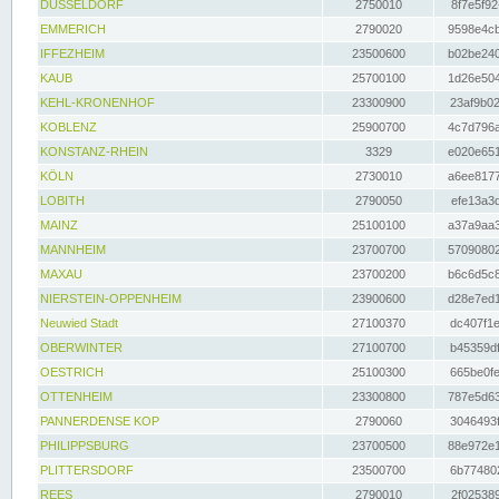
DÜSSELDORF
2750010
8f7e5f92
EMMERICH
2790020
9598e4cb
IFFEZHEIM
23500600
b02be240
KAUB
25700100
1d26e504
KEHL-KRONENHOF
23300900
23af9b02
KOBLENZ
25900700
4c7d796a
KONSTANZ-RHEIN
3329
e020e651
KÖLN
2730010
a6ee8177
LOBITH
2790050
efe13a3d
MAINZ
25100100
a37a9aa3
MANNHEIM
23700700
57090802
MAXAU
23700200
b6c6d5c8
NIERSTEIN-OPPENHEIM
23900600
d28e7ed1
Neuwied Stadt
27100370
dc407f1e
OBERWINTER
27100700
b45359df
OESTRICH
25100300
665be0fe
OTTENHEIM
23300800
787e5d63
PANNERDENSE KOP
2790060
3046493f
PHILIPPSBURG
23700500
88e972e1
PLITTERSDORF
23500700
6b774802
REES
2790010
2f025389