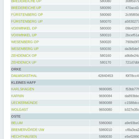
BREDEREICHE OP
580080
308f5979
BREDEREICHE UP
580090
470acd2a
FÜRSTENBERG OP
580060
2c95f83d
FÜRSTENBERG UP
580070
a5830277
VOßWINKEL OP
580000
09b422f7
VOßWINKEL UP
580010
2bcef51a
WESENBERG OP
580020
7909d3f7
WESENBERG UP
580030
da3b5de9
ZEHDENICK OP
580160
a9b8e24c
ZEHDENICK UP
580170
721d7dbf
ORKE
DALWIGKSTHAL
42840453
f0f78cc4
KLEINES HAFF
KARLSHAGEN
9690085
f53bb77f
KARNIN
9690084
da893bbd
UECKERMÜNDE
9690088
c1588dcc
WOLGAST
9650080
b327e35c
OSTE
BELUM
5980060
a9e93be0
BREMERVÖRDE UW
5980010
cf8a3ea2
HECHTHAUSEN
5980030
e5e02890