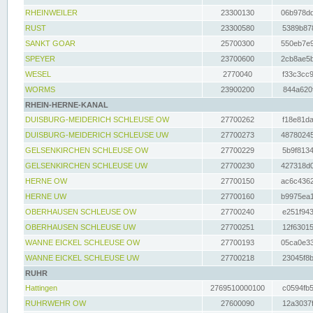
RHEINWEILER
23300130
06b978dd
RUST
23300580
5389b878
SANKT GOAR
25700300
550eb7e9
SPEYER
23700600
2cb8ae5b
WESEL
2770040
f33c3cc9
WORMS
23900200
844a620f
RHEIN-HERNE-KANAL
DUISBURG-MEIDERICH SCHLEUSE OW
27700262
f18e81da
DUISBURG-MEIDERICH SCHLEUSE UW
27700273
48780245
GELSENKIRCHEN SCHLEUSE OW
27700229
5b9f8134
GELSENKIRCHEN SCHLEUSE UW
27700230
427318d0
HERNE OW
27700150
ac6c4362
HERNE UW
27700160
b9975ea1
OBERHAUSEN SCHLEUSE OW
27700240
e251f943
OBERHAUSEN SCHLEUSE UW
27700251
12f63015
WANNE EICKEL SCHLEUSE OW
27700193
05ca0e33
WANNE EICKEL SCHLEUSE UW
27700218
23045f8b
RUHR
Hattingen
2769510000100
c0594fb5
RUHRWEHR OW
27600090
12a3037f