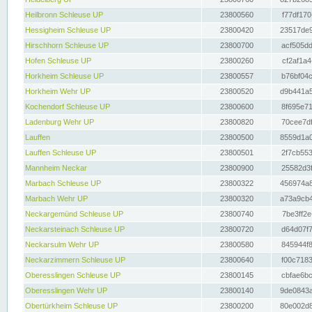
Heilbronn Schleuse UP
23800560
f77df170
Hessigheim Schleuse UP
23800420
23517de9
Hirschhorn Schleuse UP
23800700
acf505dd
Hofen Schleuse UP
23800260
cf2af1a4
Horkheim Schleuse UP
23800557
b76bf04c
Horkheim Wehr UP
23800520
d9b441a5
Kochendorf Schleuse UP
23800600
8f695e71
Ladenburg Wehr UP
23800820
70cee7df
Lauffen
23800500
8559d1a0
Lauffen Schleuse UP
23800501
2f7cb553
Mannheim Neckar
23800900
25582d3f
Marbach Schleuse UP
23800322
456974a8
Marbach Wehr UP
23800320
a73a9cb4
Neckargemünd Schleuse UP
23800740
7be3ff2e
Neckarsteinach Schleuse UP
23800720
d64d07f7
Neckarsulm Wehr UP
23800580
845944f8
Neckarzimmern Schleuse UP
23800640
f00c7183
Oberesslingen Schleuse UP
23800145
cbfae6bc
Oberesslingen Wehr UP
23800140
9de0843a
Obertürkheim Schleuse UP
23800200
80e002d8