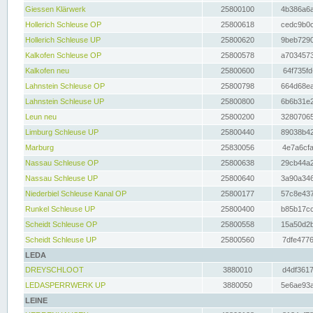
Giessen Klärwerk
25800100
4b386a6a
Hollerich Schleuse OP
25800618
cedc9b0c
Hollerich Schleuse UP
25800620
9beb7290
Kalkofen Schleuse OP
25800578
a7034573
Kalkofen neu
25800600
64f735fd
Lahnstein Schleuse OP
25800798
664d68ea
Lahnstein Schleuse UP
25800800
6b6b31e2
Leun neu
25800200
32807065
Limburg Schleuse UP
25800440
89038b42
Marburg
25830056
4e7a6cfa
Nassau Schleuse OP
25800638
29cb44a2
Nassau Schleuse UP
25800640
3a90a346
Niederbiel Schleuse Kanal OP
25800177
57c8e437
Runkel Schleuse UP
25800400
b85b17cc
Scheidt Schleuse OP
25800558
15a50d2b
Scheidt Schleuse UP
25800560
7dfe4776
LEDA
DREYSCHLOOT
3880010
d4df3617
LEDASPERRWERK UP
3880050
5e6ae93a
LEINE