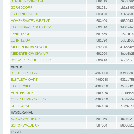
BERLIN-SPANDAU UP
580310
2c68509c
BORGSDORF
581591
1b2e2996
FRIEDRICHSTHAL
603420
314945d6
HOHENSAATEN WEST AP
603400
99309d3e
HOHENSAATEN WEST BP
603310
3404a6e5
LEHNITZ OP
581580
c8a1cf0a
LEHNITZ UP
581590
5bb1f56d
NIEDERFINOW SHW OP
692080
414dd4ee
NIEDERFINOW SHW UP
692090
4eec6b25
SCHWEDT SCHLEUSE BP
603410
4ee515f9
HUNTE
BUTTELERHÖRNE
4960060
b3d88ca6
ELSFLETH OHRT
4960080
531da758
HOLLERSIEL
4960050
2eacef2f
HUNTEBRÜCK
4960070
2e1d458b
OLDENBURG-DRIELAKE
4960030
1b51e55e
REITHÖRNE
4960040
c9df61c4
HAVELKANAL
SCHÖNWALDE OP
587050
d8ef9f21
SCHÖNWALDE UP
587060
b6650b13
IJSSEL