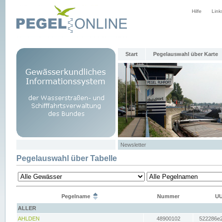
Hilfe
Link
Start
Pegelauswahl über Karte
Newsletter
Pegelauswahl über Tabelle
Pegelname
Nummer
UU
ALLER
AHLDEN
48900102
522286e2