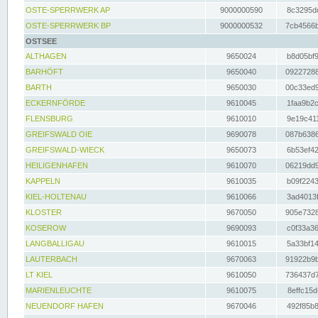
OSTE-SPERRWERK AP
9000000590
8c3295dc
OSTE-SPERRWERK BP
9000000532
7cb4566b
OSTSEE
ALTHAGEN
9650024
b8d05bf9
BARHÖFT
9650040
09227288
BARTH
9650030
00c33ed9
ECKERNFÖRDE
9610045
1faa9b2c
FLENSBURG
9610010
9e19c411
GREIFSWALD OIE
9690078
087b6386
GREIFSWALD-WIECK
9650073
6b53ef42
HEILIGENHAFEN
9610070
06219dd9
KAPPELN
9610035
b09f2243
KIEL-HOLTENAU
9610066
3ad4013f
KLOSTER
9670050
905e7328
KOSEROW
9690093
c0f33a36
LANGBALLIGAU
9610015
5a33bf14
LAUTERBACH
9670063
91922b9b
LT KIEL
9610050
736437d7
MARIENLEUCHTE
9610075
8effc15d
NEUENDORF HAFEN
9670046
492f85b8