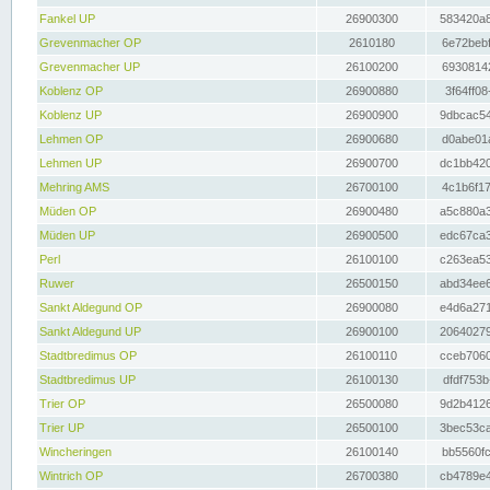
Fankel UP
26900300
583420a8
Grevenmacher OP
2610180
6e72bebf
Grevenmacher UP
26100200
69308142
Koblenz OP
26900880
3f64ff08
Koblenz UP
26900900
9dbcac54
Lehmen OP
26900680
d0abe01a
Lehmen UP
26900700
dc1bb420
Mehring AMS
26700100
4c1b6f17
Müden OP
26900480
a5c880a3
Müden UP
26900500
edc67ca3
Perl
26100100
c263ea53
Ruwer
26500150
abd34ee6
Sankt Aldegund OP
26900080
e4d6a271
Sankt Aldegund UP
26900100
20640279
Stadtbredimus OP
26100110
cceb7060
Stadtbredimus UP
26100130
dfdf753b
Trier OP
26500080
9d2b4126
Trier UP
26500100
3bec53ca
Wincheringen
26100140
bb5560fc
Wintrich OP
26700380
cb4789e4