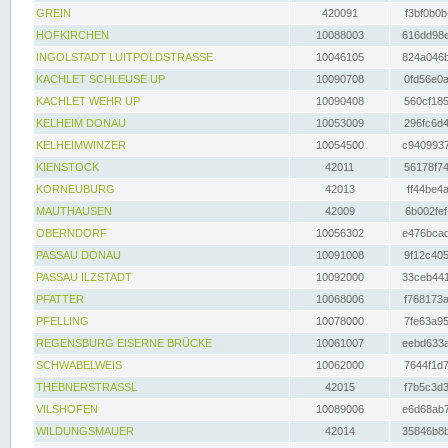
GREIN
420091
f3bf0b0b
HOFKIRCHEN
10088003
616dd98e
INGOLSTADT LUITPOLDSTRASSE
10046105
824a046b
KACHLET SCHLEUSE UP
10090708
0fd56e0a
KACHLET WEHR UP
10090408
560cf185
KELHEIM DONAU
10053009
296fc6d4
KELHEIMWINZER
10054500
c9409937
KIENSTOCK
42011
56178f74
KORNEUBURG
42013
ff44be4a
MAUTHAUSEN
42009
6b002fef
OBERNDORF
10056302
e476bcad
PASSAU DONAU
10091008
9f12c405
PASSAU ILZSTADT
10092000
33ceb441
PFATTER
10068006
f768173a
PFELLING
10078000
7fe63a95
REGENSBURG EISERNE BRÜCKE
10061007
eebd633a
SCHWABELWEIS
10062000
7644f1d7
THEBNERSTRASSL
42015
f7b5c3d3
VILSHOFEN
10089006
e6d68ab7
WILDUNGSMAUER
42014
35846b8b