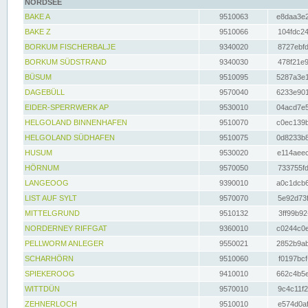
NORDSEE
BAKE A
9510063
e8daa3e2
BAKE Z
9510066
104fdc24
BORKUM FISCHERBALJE
9340020
8727ebfd
BORKUM SÜDSTRAND
9340030
478f21e9
BÜSUM
9510095
5287a3e1
DAGEBÜLL
9570040
6233e901
EIDER-SPERRWERK AP
9530010
04acd7e5
HELGOLAND BINNENHAFEN
9510070
c0ec139b
HELGOLAND SÜDHAFEN
9510075
0d8233b8
HUSUM
9530020
e114aeec
HÖRNUM
9570050
733755fd
LANGEOOG
9390010
a0c1dcb6
LIST AUF SYLT
9570070
5e92d73f
MITTELGRUND
9510132
3ff99b92
NORDERNEY RIFFGAT
9360010
c0244c0e
PELLWORM ANLEGER
9550021
2852b9ab
SCHARHÖRN
9510060
f0197bcf
SPIEKEROOG
9410010
662c4b5e
WITTDÜN
9570010
9c4c11f2
ZEHNERLOCH
9510010
e574d0af