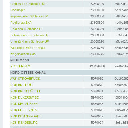
Pleidelsheim Schleuse UP
23800400
6e183f4b
Plochingen
23800100
be7ce40e
Poppenweiler Schleuse UP
23800300
f4854a4c
Rockenau SKA
23800690
4c00a166
Rockenau Schleuse UP
23800680
5ab4f00f
Schwabenheim Schleuse UP
23800800
ec9d3a4d
Untertürkheim Schleuse UP
23800220
a5ca02fb
Wieblingen Wehr UP neu
23800780
66d887a6
Ziegelhausen AMS
23800745
3944c1fd
NEUE MAAS
ROTTERDAM
123456786
a269e3be
NORD-OSTSEE-KANAL
AWK STROHBRÜCK
5970069
0e192297
NOK BREIHOLZ
5970075
4a904d59
NOK BRUNSBÜTTEL
5970091
85fc0dac
NOK DÜKERSWISCH
5970085
3954300d
NOK KIEL AUSSEN
5650068
6dc44585
NOK KIEL BINNEN
5979020
8af24d6a
NOK KÖNIGSFÖRDE
5970067
d0ec2790
NOK RENDSBURG
5970074
8c8afb56