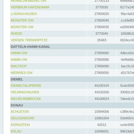
HENRICHENBURG UW
27700133
e6b68bc2
HERBRUM HAFENDAMM
3770030
8177a148
LÜDINGHAUSEN
27800020
f5bc4a51
MÜNSTER OW
27800040
ccd3e8f1
MÜNSTER UW
27800030
ed260406
RHEDE
3770040
16508b11
VERSEN TRENNSPITZE
25463
0024cc40
DATTELN-HAMM-KANAL
HAMM OW
27800060
4dbce62d
HAMM UW
27800080
4ef9dd9c
WALTROP
27800090
facc5c16
WERRIES OW
27800050
d31767ef
DIEMEL
DIEMELTALSPERRE
44100104
5cdc6555
HELMINGHAUSEN
44100206
33092c28
WILHELMSBRÜCKE
44100024
7deedc21
DONAU
ACHLEITEN
10094006
c389c9e2
DEGGENDORF
10081004
53d40547
DÜRNSTEIN
42012
ce4e3050
ERLAU
10096001
99619dc5