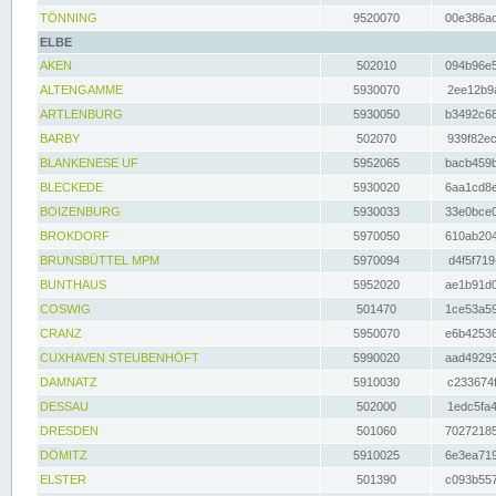
TÖNNING
9520070
00e386ac
ELBE
AKEN
502010
094b96e5
ALTENGAMME
5930070
2ee12b9a
ARTLENBURG
5930050
b3492c68
BARBY
502070
939f82ec
BLANKENESE UF
5952065
bacb459b
BLECKEDE
5930020
6aa1cd8e
BOIZENBURG
5930033
33e0bce0
BROKDORF
5970050
610ab204
BRUNSBÜTTEL MPM
5970094
d4f5f719
BUNTHAUS
5952020
ae1b91d0
COSWIG
501470
1ce53a59
CRANZ
5950070
e6b42536
CUXHAVEN STEUBENHÖFT
5990020
aad49293
DAMNATZ
5910030
c233674f
DESSAU
502000
1edc5fa4
DRESDEN
501060
70272185
DÖMITZ
5910025
6e3ea719
ELSTER
501390
c093b557