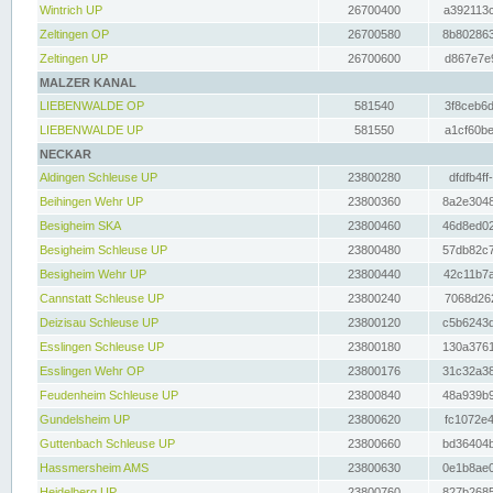
Wintrich UP
26700400
a392113c
Zeltingen OP
26700580
8b802863
Zeltingen UP
26700600
d867e7e9
MALZER KANAL
LIEBENWALDE OP
581540
3f8ceb6d
LIEBENWALDE UP
581550
a1cf60be
NECKAR
Aldingen Schleuse UP
23800280
dfdfb4ff
Beihingen Wehr UP
23800360
8a2e3048
Besigheim SKA
23800460
46d8ed02
Besigheim Schleuse UP
23800480
57db82c7
Besigheim Wehr UP
23800440
42c11b7a
Cannstatt Schleuse UP
23800240
7068d262
Deizisau Schleuse UP
23800120
c5b6243d
Esslingen Schleuse UP
23800180
130a3761
Esslingen Wehr OP
23800176
31c32a38
Feudenheim Schleuse UP
23800840
48a939b9
Gundelsheim UP
23800620
fc1072e4
Guttenbach Schleuse UP
23800660
bd36404b
Hassmersheim AMS
23800630
0e1b8ae0
Heidelberg UP
23800760
827b2685