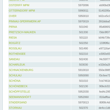
OSTERIFF MPM
5970096
eb90bd3f
OTTERNDORF MPM
5990011
5140295e
OVER
5950010
b02ce5c0
PINNAU-SPERRWERK AP
5970019
391bbba5
PIRNA
501040
85d686f1
PRETZSCH-MAUKEN
501330
f3dc8f07
RIESA
501110
b04b739d
ROGÄTZ
502250
133f0f6c
ROSSLAU
501490
e97116a4
ROTHENSEE
502210
e30f2e83
SANDAU
502430
f4c55f77
SCHARLEUK
503030
e32b0a28
SCHNACKENBURG
5910010
550e3885
SCHULAU
5950090
f3c6ee73
SCHÖNA
501010
7cb7461b
SCHÖNEBECK
502130
90bcb315
SCHÖPFSTELLE
5952030
fed4c295
SEEMANNSHÖFT
5952060
816affba
STADERSAND
5970013
80f0fc4d
STORKAU
502370
de4cc1db