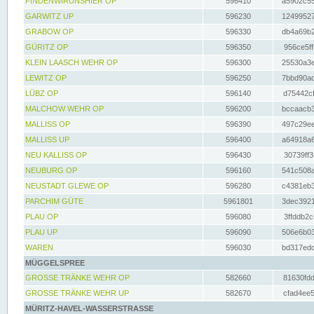
FINDENWIRUNSHIER OP
596410
a5902c55
GARWITZ UP
596230
12499527
GRABOW OP
596330
db4a69b2
GÜRITZ OP
596350
956ce5ff
KLEIN LAASCH WEHR OP
596300
25530a3e
LEWITZ OP
596250
7bbd90ad
LÜBZ OP
596140
d75442cf
MALCHOW WEHR OP
596200
bccaacb3
MALLISS OP
596390
497c29ee
MALLISS UP
596400
a64918a6
NEU KALLISS OP
596430
30739ff3
NEUBURG OP
596160
541c508a
NEUSTADT GLEWE OP
596280
c4381eb3
PARCHIM GÜTE
5961801
3dec3921
PLAU OP
596080
3ffddb2c
PLAU UP
596090
506e6b03
WAREN
596030
bd317edd
MÜGGELSPREE
GROSSE TRÄNKE WEHR OP
582660
81630fdd
GROSSE TRÄNKE WEHR UP
582670
cfad4ee5
MÜRITZ-HAVEL-WASSERSTRASSE