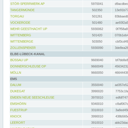
STÖR-SPERRWERK AP
5970041
d9acdbec
TANGERMÜNDE
502350
13e91b77
TORGAU
501261
83bbaedb
VOCKERODE
501480
ae93f2a5
WEHR GEESTHACHT UP
5930062
0f7f58a8
WITTENBERG
501420
070b1eb4
WITTENBERGE
503050
cbf3cd49
ZOLLENSPIEKER
5930090
3de8ea26
ELBE-LÜBECK-KANAL
BÜSSAU UP
9669040
bf7bb8e8
DONNERSCHLEUSE OP
9660049
45634232
MÖLLN
9660050
46644438
EMS
DALUM
3550040
ad357e52
DUKEGAT
3990020
7753c1fa
EMDEN NEUE SEESCHLEUSE
3970010
edfdf747
EMSHÖRN
9340010
c8af067c
FUESTRUP
3310010
3a8ed45f
KNOCK
3990010
438b565e
LEERORT
3910010
abb23dad