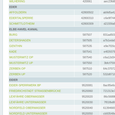
WILHERING
420061
aec23fd6
EDER
AFFOLDERN
42800502
ab9d5a42
EDERTALSPERRE
42800310
c6e9f744
SCHMITTLOTHEIM
42800309
d2155fa6
ELBE-HAVEL-KANAL
BURG
587507
831ad501
DETERSHAGEN
587505
a7b1eda9
GENTHIN
587535
e9e7f20c
KADE
587541
e4f29379
WUSTERWITZ OP
587540
c6a12d34
WUSTERWITZ UP
587550
3bfcf759
ZERBEN OP
587510
64c37072
ZERBEN UP
587520
532d8718
EIDER
EIDER-SPERRWERK BP
9520081
8ac85e6c
FRIEDRICHSTADT STRASSENBRÜCKE
9520060
721313e7
LEXFÄHRE OBERWASSER
9520020
86c5688f
LEXFÄHRE UNTERWASSER
9520030
7f01fbd8
NORDFELD OBERWASSER
9520040
61394669
NORDFELD UNTERWASSER
9520050
cb93548e