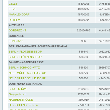
CELLE
48300105
b475386c
EITZE
48900237
47174d8f
MARKLENDORF
48700103
8b4f9f7c
RETHEM
48900204
5aaed954
ALTE MAAS
DORDRECHT
123456785
6c6f84c2
BODENSEE
KONSTANZ
906
aa9179c1
BERLIN-SPANDAUER-SCHIFFFAHRTSKANAL
BERLIN-PLÖTZENSEE OP
586640
ee52ce62
BERLIN-PLÖTZENSEE UP
586650
45721a68
DAHME-WASSERSTRASSE
BERLIN-SCHMÖCKWITZ
586810
6b595707
NEUE MÜHLE SCHLEUSE OP
586270
0e0dbcc9
NEUE MÜHLE SCHLEUSE UP
586280
c9a6c3bf
DORTMUND-EMS-KANAL
BERGESHÖVEDE
34000010
ade3a084
Groppenbruch
27700122
7bbdb421
HASEHUBBRÜCKE
3690010
04572010
HENRICHENBURG OW
27700111
70bee932