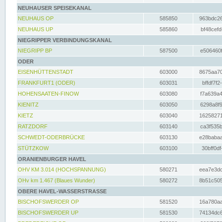
NEUHAUSER SPEISEKANAL
NEUHAUS OP
585850
963bdc26
NEUHAUS UP
585860
bf48cefd
NIEGRIPPER VERBINDUNGSKANAL
NIEGRIPP BP
587500
e506460f
ODER
EISENHÜTTENSTADT
603000
8675aa70
FRANKFURT1 (ODER)
603031
bffdf7f2
HOHENSAATEN-FINOW
603080
f7a639a4
KIENITZ
603050
6298a8f9
KIETZ
603040
16258271
RATZDORF
603140
ca3f535b
SCHWEDT-ODERBRÜCKE
603130
e28babaa
STÜTZKOW
603100
30bff0df
ORANIENBURGER HAVEL
OHV KM 3.014 (HOCHSPANNUNG)
580271
eea7e3dc
OHv km 1.467 (Blaues Wunder)
580272
8b51c505
OBERE HAVEL-WASSERSTRASSE
BISCHOFSWERDER OP
581520
16a780aa
BISCHOFSWERDER UP
581530
74134dc6