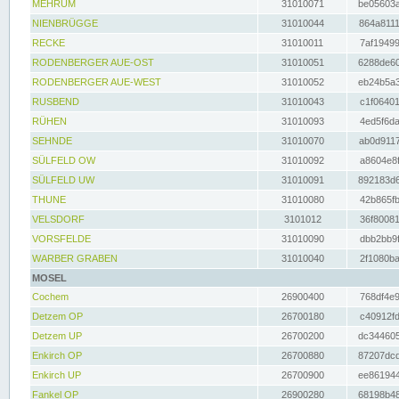
MEHRUM
31010071
be05603a
NIENBRÜGGE
31010044
864a8111
RECKE
31010011
7af19499
RODENBERGER AUE-OST
31010051
6288de60
RODENBERGER AUE-WEST
31010052
eb24b5a3
RUSBEND
31010043
c1f06401
RÜHEN
31010093
4ed5f6da
SEHNDE
31010070
ab0d9117
SÜLFELD OW
31010092
a8604e8f
SÜLFELD UW
31010091
892183d6
THUNE
31010080
42b865fb
VELSDORF
3101012
36f80081
VORSFELDE
31010090
dbb2bb9f
WARBER GRABEN
31010040
2f1080ba
MOSEL
Cochem
26900400
768df4e9
Detzem OP
26700180
c40912fd
Detzem UP
26700200
dc344605
Enkirch OP
26700880
87207dcd
Enkirch UP
26700900
ee861944
Fankel OP
26900280
68198b48