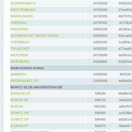
KLEINHEUBACH
24700200
355b02d2
KROTZENBURG
24700335
27eed51b
MAINFLINGEN
24700325
4627475d
OBERNAU
24700302
3c7cfb10
RAUNHEIM
24900108
db1684c1
SCHWEINFURT NEUER HAFEN
24300304
42ecae60
STEINBACH
24500100
1ed983c3
TRUNSTADT
24300202
a77aad00
WERTHEIM
24709089
0e065a22
WÜRZBURG
24300600
915d76e1
MAIN-DONAU-KANAL
BAMBERG
24300042
ff02f181
RIEDENBURG_UP
13409200
4a69e82e
MÜRITZ-ELDE-WASSERSTRASSE
BARKOW OP
596100
06d86c6b
BOBZIN OP
596120
faefa284
BUROW
5961601
a68cf527
DÖMITZ OP
596450
ec8188ee
DÖMITZ UP
596460
ad3a51da
ELDENA OP
596370
0fab94c7