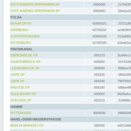
ESTE INNERES SPERRWERK AP
5950082
227b83f7
ESTE INNERES SPERRWERK BP
5950081
5fea1a12
FULDA
BONAFORTH
42900201
23721dfd
GREBENAU
42700202
acd63934
GUNTERSHAUSEN
42900100
213a585d
ROTENBURG
42700100
d1ba62a4
FINOWKANAL
EBERSWALDE OP
693170
3cd46cc7
GRAFENBRÜCK OP
693050
547422fb
LEESENBRÜCK OP
693030
f099ce74
LIEPE OP
693230
6f81b35f
LIEPE UP
693240
79d783d3
RAGÖSE OP
693190
b6bbe4f8
RUHLSDORF OP
693010
6629a4ca
STECHER OP
693210
516fbf8c
HAMME
RITTERHUDE
4940030
f49855d8
HAVEL-ODER-WASSERSTRASSE
BERLIN-SPANDAU OP
580300
e607a4b6