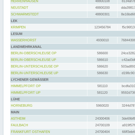
HERRENHAUSEN
48800108
8134af78
NEUSTADT
48800200
dda39817
SCHWARMSTEDT
48800301
8e16bd66
LEK
KRIMPEN
123456784
f5c96f13
LESUM
WASSERHORST
4930010
76844306
LANDWEHRKANAL
BERLIN-OBERSCHLEUSE OP
586600
24ce3282
BERLIN-OBERSCHLEUSE UP
586610
c42ad3df
BERLIN-UNTERSCHLEUSE OP
586620
503ad891
BERLIN-UNTERSCHLEUSE UP
586630
d198c901
LYCHENER GEWÄSSER
HIMMELPFORT OP
581110
bcdfa310
HIMMELPFORT UP
581120
9592d736
LÜHE
HORNEBURG
5960020
3244d787
MAIN
ASTHEIM
24300406
3de69bf8
FAULBACH
24700109
a919f57f
FRANKFURT OSTHAFEN
24700404
66ff3eb4