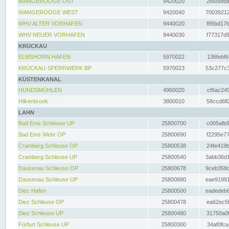
WANGEROOGE OST
9420020
26656fda
WANGEROOGE WEST
9420040
70039212
WHV ALTER VORHAFEN
9440020
f85bd17b
WHV NEUER VORHAFEN
9440030
f77317d9
KRÜCKAU
ELMSHORN HAFEN
5970022
136febf6
KRÜCKAU-SPERRWERK BP
5970023
53c277c3
KÜSTENKANAL
HUNDSMÜHLEN
4960020
cf6ac249
Hilkenbrook
3800010
58ccd6f0
LAHN
Bad Ems Schleuse UP
25800700
c005afb9
Bad Ems Wehr OP
25800690
f2295e77
Cramberg Schleuse OP
25800538
24fe419b
Cramberg Schleuse UP
25800540
3abb36d1
Dausenau Schleuse OP
25800678
9ceb358c
Dausenau Schleuse UP
25800680
eae91991
Diez Hafen
25800500
eadedeb6
Diez Schleuse OP
25800478
ea62ec5f
Diez Schleuse UP
25800480
31750a0f
Fürfurt Schleuse UP
25800300
34af0fca