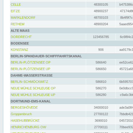
CELLE
48300105
b475386c
EITZE
48900237
47174d8f
MARKLENDORF
48700103
8b4f9f7c
RETHEM
48900204
5aaed954
ALTE MAAS
DORDRECHT
123456785
6c6f84c2
BODENSEE
KONSTANZ
906
aa9179c1
BERLIN-SPANDAUER-SCHIFFFAHRTSKANAL
BERLIN-PLÖTZENSEE OP
586640
ee52ce62
BERLIN-PLÖTZENSEE UP
586650
45721a68
DAHME-WASSERSTRASSE
BERLIN-SCHMÖCKWITZ
586810
6b595707
NEUE MÜHLE SCHLEUSE OP
586270
0e0dbcc9
NEUE MÜHLE SCHLEUSE UP
586280
c9a6c3bf
DORTMUND-EMS-KANAL
BERGESHÖVEDE
34000010
ade3a084
Groppenbruch
27700122
7bbdb421
HASEHUBBRÜCKE
3690010
04572010
HENRICHENBURG OW
27700111
70bee932