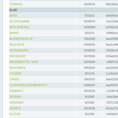
TÖNNING
9520070
00e386ac
ELBE
AKEN
502010
094b96e5
ALTENGAMME
5930070
2ee12b9a
ARTLENBURG
5930050
b3492c68
BARBY
502070
939f82ec
BLANKENESE UF
5952065
bacb459b
BLECKEDE
5930020
6aa1cd8e
BOIZENBURG
5930033
33e0bce0
BROKDORF
5970050
610ab204
BRUNSBÜTTEL MPM
5970094
d4f5f719
BUNTHAUS
5952020
ae1b91d0
COSWIG
501470
1ce53a59
CRANZ
5950070
e6b42536
CUXHAVEN STEUBENHÖFT
5990020
aad49293
DAMNATZ
5910030
c233674f
DESSAU
502000
1edc5fa4
DRESDEN
501060
70272185
DÖMITZ
5910025
6e3ea719
ELSTER
501390
c093b557