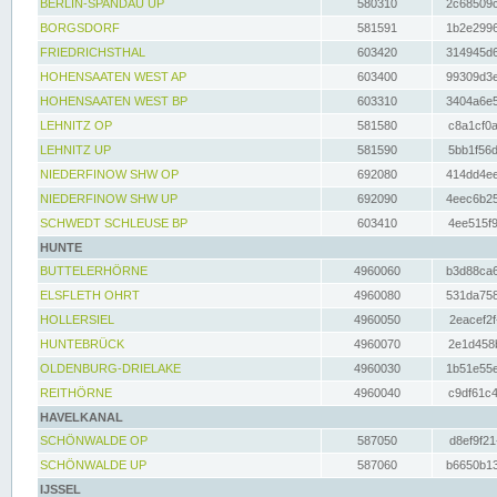
BERLIN-SPANDAU UP
580310
2c68509c
BORGSDORF
581591
1b2e2996
FRIEDRICHSTHAL
603420
314945d6
HOHENSAATEN WEST AP
603400
99309d3e
HOHENSAATEN WEST BP
603310
3404a6e5
LEHNITZ OP
581580
c8a1cf0a
LEHNITZ UP
581590
5bb1f56d
NIEDERFINOW SHW OP
692080
414dd4ee
NIEDERFINOW SHW UP
692090
4eec6b25
SCHWEDT SCHLEUSE BP
603410
4ee515f9
HUNTE
BUTTELERHÖRNE
4960060
b3d88ca6
ELSFLETH OHRT
4960080
531da758
HOLLERSIEL
4960050
2eacef2f
HUNTEBRÜCK
4960070
2e1d458b
OLDENBURG-DRIELAKE
4960030
1b51e55e
REITHÖRNE
4960040
c9df61c4
HAVELKANAL
SCHÖNWALDE OP
587050
d8ef9f21
SCHÖNWALDE UP
587060
b6650b13
IJSSEL