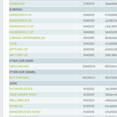
IJSSELKOP
2790070
bbaefa8e
ILMENAU
BARDOWICK OP
5940029
07830b68
BARDOWICK UP
5940030
a238b70f
FAHRENHOLZ OP
5940070
c33c3667
FAHRENHOLZ UP
5940060
bb62b28f
ILMENAU SPERRWERK AP
5940080
6b05e8dc
LÜNE
5940020
d7a8df36
WITTORF OP
5940049
eb3d4195
WITTORF UP
5940050
308c39b6
ITTER ZUR EDER
HERZHAUSEN
42800218
855205e7
ITTER ZUR DIEMEL
KOTTHAUSEN
44100013
36243256
JADE
HOOKSIELPLATE
9430020
fac30fe9
JADE-WESER-PORT
9430050
33bdec83
MELLUMPLATE
9420010
c8b9a2b6
SCHILLIG
9430030
b1cda5a0
WANGEROOGE NORD
9420030
c41d42b1