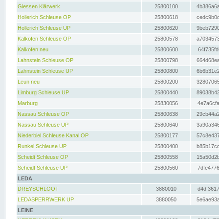
Giessen Klärwerk
25800100
4b386a6a
Hollerich Schleuse OP
25800618
cedc9b0c
Hollerich Schleuse UP
25800620
9beb7290
Kalkofen Schleuse OP
25800578
a7034573
Kalkofen neu
25800600
64f735fd
Lahnstein Schleuse OP
25800798
664d68ea
Lahnstein Schleuse UP
25800800
6b6b31e2
Leun neu
25800200
32807065
Limburg Schleuse UP
25800440
89038b42
Marburg
25830056
4e7a6cfa
Nassau Schleuse OP
25800638
29cb44a2
Nassau Schleuse UP
25800640
3a90a346
Niederbiel Schleuse Kanal OP
25800177
57c8e437
Runkel Schleuse UP
25800400
b85b17cc
Scheidt Schleuse OP
25800558
15a50d2b
Scheidt Schleuse UP
25800560
7dfe4776
LEDA
DREYSCHLOOT
3880010
d4df3617
LEDASPERRWERK UP
3880050
5e6ae93a
LEINE