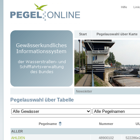
Hilfe
Link
Start
Pegelauswahl über Karte
Newsletter
Pegelauswahl über Tabelle
Pegelname
Nummer
UU
ALLER
AHLDEN
48900102
522286e2