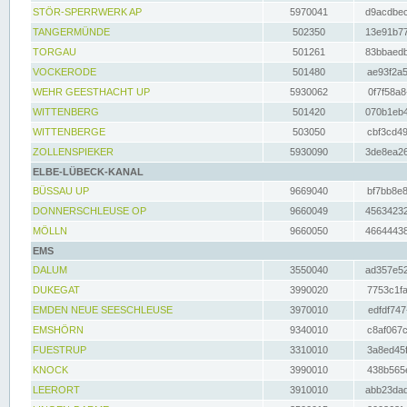
STÖR-SPERRWERK AP
5970041
d9acdbec
TANGERMÜNDE
502350
13e91b77
TORGAU
501261
83bbaedb
VOCKERODE
501480
ae93f2a5
WEHR GEESTHACHT UP
5930062
0f7f58a8
WITTENBERG
501420
070b1eb4
WITTENBERGE
503050
cbf3cd49
ZOLLENSPIEKER
5930090
3de8ea26
ELBE-LÜBECK-KANAL
BÜSSAU UP
9669040
bf7bb8e8
DONNERSCHLEUSE OP
9660049
45634232
MÖLLN
9660050
46644438
EMS
DALUM
3550040
ad357e52
DUKEGAT
3990020
7753c1fa
EMDEN NEUE SEESCHLEUSE
3970010
edfdf747
EMSHÖRN
9340010
c8af067c
FUESTRUP
3310010
3a8ed45f
KNOCK
3990010
438b565e
LEERORT
3910010
abb23dad