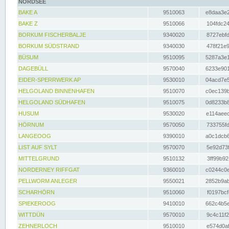
NORDSEE
BAKE A
9510063
e8daa3e2
BAKE Z
9510066
104fdc24
BORKUM FISCHERBALJE
9340020
8727ebfd
BORKUM SÜDSTRAND
9340030
478f21e9
BÜSUM
9510095
5287a3e1
DAGEBÜLL
9570040
6233e901
EIDER-SPERRWERK AP
9530010
04acd7e5
HELGOLAND BINNENHAFEN
9510070
c0ec139b
HELGOLAND SÜDHAFEN
9510075
0d8233b8
HUSUM
9530020
e114aeec
HÖRNUM
9570050
733755fd
LANGEOOG
9390010
a0c1dcb6
LIST AUF SYLT
9570070
5e92d73f
MITTELGRUND
9510132
3ff99b92
NORDERNEY RIFFGAT
9360010
c0244c0e
PELLWORM ANLEGER
9550021
2852b9ab
SCHARHÖRN
9510060
f0197bcf
SPIEKEROOG
9410010
662c4b5e
WITTDÜN
9570010
9c4c11f2
ZEHNERLOCH
9510010
e574d0af