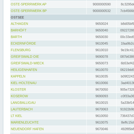
OSTE-SPERRWERK AP
9000000590
8c3295dc
OSTE-SPERRWERK BP
9000000532
7cb4566b
OSTSEE
ALTHAGEN
9650024
b8d05bf9
BARHÖFT
9650040
09227288
BARTH
9650030
00c33ed9
ECKERNFÖRDE
9610045
1faa9b2c
FLENSBURG
9610010
9e19c411
GREIFSWALD OIE
9690078
087b6386
GREIFSWALD-WIECK
9650073
6b53ef42
HEILIGENHAFEN
9610070
06219dd9
KAPPELN
9610035
b09f2243
KIEL-HOLTENAU
9610066
3ad4013f
KLOSTER
9670050
905e7328
KOSEROW
9690093
c0f33a36
LANGBALLIGAU
9610015
5a33bf14
LAUTERBACH
9670063
91922b9b
LT KIEL
9610050
736437d7
MARIENLEUCHTE
9610075
8effc15d
NEUENDORF HAFEN
9670046
492f85b8