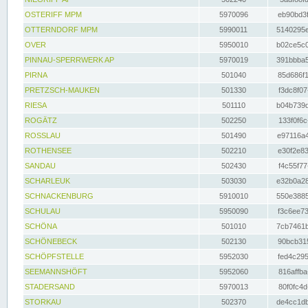
OSTERIFF MPM
5970096
eb90bd3f
OTTERNDORF MPM
5990011
5140295e
OVER
5950010
b02ce5c0
PINNAU-SPERRWERK AP
5970019
391bbba5
PIRNA
501040
85d686f1
PRETZSCH-MAUKEN
501330
f3dc8f07
RIESA
501110
b04b739d
ROGÄTZ
502250
133f0f6c
ROSSLAU
501490
e97116a4
ROTHENSEE
502210
e30f2e83
SANDAU
502430
f4c55f77
SCHARLEUK
503030
e32b0a28
SCHNACKENBURG
5910010
550e3885
SCHULAU
5950090
f3c6ee73
SCHÖNA
501010
7cb7461b
SCHÖNEBECK
502130
90bcb315
SCHÖPFSTELLE
5952030
fed4c295
SEEMANNSHÖFT
5952060
816affba
STADERSAND
5970013
80f0fc4d
STORKAU
502370
de4cc1db