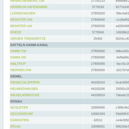
HENRICHENBURG UW
27700133
e6b68bc2
HERBRUM HAFENDAMM
3770030
8177a148
LÜDINGHAUSEN
27800020
f5bc4a51
MÜNSTER OW
27800040
ccd3e8f1
MÜNSTER UW
27800030
ed260406
RHEDE
3770040
16508b11
VERSEN TRENNSPITZE
25463
0024cc40
DATTELN-HAMM-KANAL
HAMM OW
27800060
4dbce62d
HAMM UW
27800080
4ef9dd9c
WALTROP
27800090
facc5c16
WERRIES OW
27800050
d31767ef
DIEMEL
DIEMELTALSPERRE
44100104
5cdc6555
HELMINGHAUSEN
44100206
33092c28
WILHELMSBRÜCKE
44100024
7deedc21
DONAU
ACHLEITEN
10094006
c389c9e2
DEGGENDORF
10081004
53d40547
DÜRNSTEIN
42012
ce4e3050
ERLAU
10096001
99619dc5