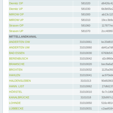
Diemitz OP
581020
d6426c42
Diemitz UP
581030
6b3b55e2
MIROW OP
581000
ab13c115
MIROW UP
581010
19cc3b9a
Strasen OP
581060
117877ec
Strasen UP
581070
2cc40997
MITTELLANDKANAL
ANDERTEN OW
31010061
bc20d819
ANDERTEN UW
31010060
dd41a7d6
BAD ESSEN
31010030
6760b547
BERENBUSCH
31010042
d2c8f60e
BRAMSCHE
31010020
bec8a6a5
BROXTEN
31010032
1125a391
HAHLEN
31010041
ac970eb0
HALDENSLEBEN
3101013
90d92801
HANN. LIST
31010062
27dfd137
HÖRSTEL
31010010
6c7c180f
KANALBRÜCKE
3101018
32b997c2
LOHNDE
31010050
516c4814
LÜBBECKE
31010031
c2aa9164