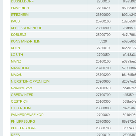
DÜSSELDORF
2750010
8f7e5f92
EMMERICH
2790020
9598e4cb
IFFEZHEIM
23500600
b02be240
KAUB
25700100
1d26e504
KEHL-KRONENHOF
23300900
23af9b02
KOBLENZ
25900700
4c7d796a
KONSTANZ-RHEIN
3329
e020e651
KÖLN
2730010
a6ee8177
LOBITH
2790050
efe13a3d
MAINZ
25100100
a37a9aa3
MANNHEIM
23700700
57090802
MAXAU
23700200
b6c6d5c8
NIERSTEIN-OPPENHEIM
23900600
d28e7ed1
Neuwied Stadt
27100370
dc407f1e
OBERWINTER
27100700
b45359df
OESTRICH
25100300
665be0fe
OTTENHEIM
23300800
787e5d63
PANNERDENSE KOP
2790060
3046493f
PHILIPPSBURG
23700500
88e972e1
PLITTERSDORF
23500700
6b774802
REES
2790010
2f025389