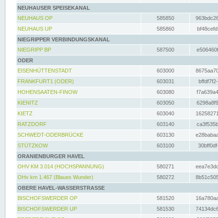
NEUHAUSER SPEISEKANAL
NEUHAUS OP
585850
963bdc26
NEUHAUS UP
585860
bf48cefd
NIEGRIPPER VERBINDUNGSKANAL
NIEGRIPP BP
587500
e506460f
ODER
EISENHÜTTENSTADT
603000
8675aa70
FRANKFURT1 (ODER)
603031
bffdf7f2
HOHENSAATEN-FINOW
603080
f7a639a4
KIENITZ
603050
6298a8f9
KIETZ
603040
16258271
RATZDORF
603140
ca3f535b
SCHWEDT-ODERBRÜCKE
603130
e28babaa
STÜTZKOW
603100
30bff0df
ORANIENBURGER HAVEL
OHV KM 3.014 (HOCHSPANNUNG)
580271
eea7e3dc
OHv km 1.467 (Blaues Wunder)
580272
8b51c505
OBERE HAVEL-WASSERSTRASSE
BISCHOFSWERDER OP
581520
16a780aa
BISCHOFSWERDER UP
581530
74134dc6