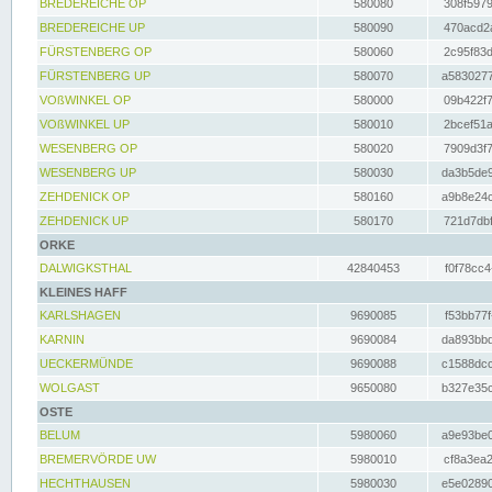
BREDEREICHE OP
580080
308f5979
BREDEREICHE UP
580090
470acd2a
FÜRSTENBERG OP
580060
2c95f83d
FÜRSTENBERG UP
580070
a5830277
VOßWINKEL OP
580000
09b422f7
VOßWINKEL UP
580010
2bcef51a
WESENBERG OP
580020
7909d3f7
WESENBERG UP
580030
da3b5de9
ZEHDENICK OP
580160
a9b8e24c
ZEHDENICK UP
580170
721d7dbf
ORKE
DALWIGKSTHAL
42840453
f0f78cc4
KLEINES HAFF
KARLSHAGEN
9690085
f53bb77f
KARNIN
9690084
da893bbd
UECKERMÜNDE
9690088
c1588dcc
WOLGAST
9650080
b327e35c
OSTE
BELUM
5980060
a9e93be0
BREMERVÖRDE UW
5980010
cf8a3ea2
HECHTHAUSEN
5980030
e5e02890