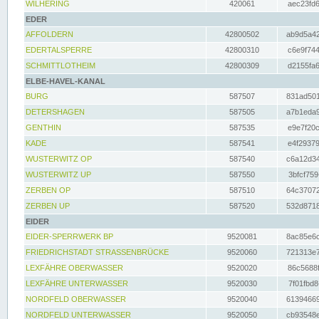
WILHERING
420061
aec23fd6
EDER
AFFOLDERN
42800502
ab9d5a42
EDERTALSPERRE
42800310
c6e9f744
SCHMITTLOTHEIM
42800309
d2155fa6
ELBE-HAVEL-KANAL
BURG
587507
831ad501
DETERSHAGEN
587505
a7b1eda9
GENTHIN
587535
e9e7f20c
KADE
587541
e4f29379
WUSTERWITZ OP
587540
c6a12d34
WUSTERWITZ UP
587550
3bfcf759
ZERBEN OP
587510
64c37072
ZERBEN UP
587520
532d8718
EIDER
EIDER-SPERRWERK BP
9520081
8ac85e6c
FRIEDRICHSTADT STRASSENBRÜCKE
9520060
721313e7
LEXFÄHRE OBERWASSER
9520020
86c5688f
LEXFÄHRE UNTERWASSER
9520030
7f01fbd8
NORDFELD OBERWASSER
9520040
61394669
NORDFELD UNTERWASSER
9520050
cb93548e