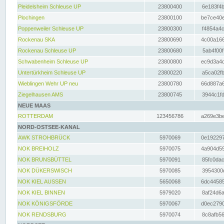
Pleidelsheim Schleuse UP
23800400
6e183f4b
Plochingen
23800100
be7ce40e
Poppenweiler Schleuse UP
23800300
f4854a4c
Rockenau SKA
23800690
4c00a166
Rockenau Schleuse UP
23800680
5ab4f00f
Schwabenheim Schleuse UP
23800800
ec9d3a4d
Untertürkheim Schleuse UP
23800220
a5ca02fb
Wieblingen Wehr UP neu
23800780
66d887a6
Ziegelhausen AMS
23800745
3944c1fd
NEUE MAAS
ROTTERDAM
123456786
a269e3be
NORD-OSTSEE-KANAL
AWK STROHBRÜCK
5970069
0e192297
NOK BREIHOLZ
5970075
4a904d59
NOK BRUNSBÜTTEL
5970091
85fc0dac
NOK DÜKERSWISCH
5970085
3954300d
NOK KIEL AUSSEN
5650068
6dc44585
NOK KIEL BINNEN
5979020
8af24d6a
NOK KÖNIGSFÖRDE
5970067
d0ec2790
NOK RENDSBURG
5970074
8c8afb56