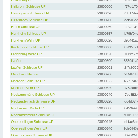
Heilbronn Schleuse UP
23800560
f77df170
Hessigheim Schleuse UP
23800420
23517de9
Hirschhorn Schleuse UP
23800700
acf505dd
Hofen Schleuse UP
23800260
cf2af1a4
Horkheim Schleuse UP
23800557
b76bf04c
Horkheim Wehr UP
23800520
d9b441a5
Kochendorf Schleuse UP
23800600
8f695e71
Ladenburg Wehr UP
23800820
70cee7df
Lauffen
23800500
8559d1a0
Lauffen Schleuse UP
23800501
2f7cb553
Mannheim Neckar
23800900
25582d3f
Marbach Schleuse UP
23800322
456974a8
Marbach Wehr UP
23800320
a73a9cb4
Neckargemünd Schleuse UP
23800740
7be3ff2e
Neckarsteinach Schleuse UP
23800720
d64d07f7
Neckarsulm Wehr UP
23800580
845944f8
Neckarzimmern Schleuse UP
23800640
f00c7183
Oberesslingen Schleuse UP
23800145
cbfae6bc
Oberesslingen Wehr UP
23800140
9de0843a
Obertürkheim Schleuse UP
23800200
80e002d8