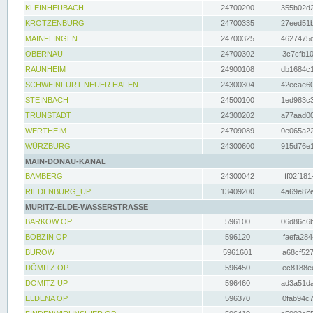
KLEINHEUBACH
24700200
355b02d2
KROTZENBURG
24700335
27eed51b
MAINFLINGEN
24700325
4627475d
OBERNAU
24700302
3c7cfb10
RAUNHEIM
24900108
db1684c1
SCHWEINFURT NEUER HAFEN
24300304
42ecae60
STEINBACH
24500100
1ed983c3
TRUNSTADT
24300202
a77aad00
WERTHEIM
24709089
0e065a22
WÜRZBURG
24300600
915d76e1
MAIN-DONAU-KANAL
BAMBERG
24300042
ff02f181
RIEDENBURG_UP
13409200
4a69e82e
MÜRITZ-ELDE-WASSERSTRASSE
BARKOW OP
596100
06d86c6b
BOBZIN OP
596120
faefa284
BUROW
5961601
a68cf527
DÖMITZ OP
596450
ec8188ee
DÖMITZ UP
596460
ad3a51da
ELDENA OP
596370
0fab94c7