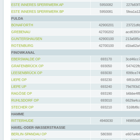
ESTE INNERES SPERRWERK AP
5950082
227b83f7
ESTE INNERES SPERRWERK BP
5950081
5fea1a12
FULDA
BONAFORTH
42900201
23721dfd
GREBENAU
42700202
acd63934
GUNTERSHAUSEN
42900100
213a585d
ROTENBURG
42700100
d1ba62a4
FINOWKANAL
EBERSWALDE OP
693170
3cd46cc7
GRAFENBRÜCK OP
693050
547422fb
LEESENBRÜCK OP
693030
f099ce74
LIEPE OP
693230
6f81b35f
LIEPE UP
693240
79d783d3
RAGÖSE OP
693190
b6bbe4f8
RUHLSDORF OP
693010
6629a4ca
STECHER OP
693210
516fbf8c
HAMME
RITTERHUDE
4940030
f49855d8
HAVEL-ODER-WASSERSTRASSE
BERLIN-SPANDAU OP
580300
e607a4b6