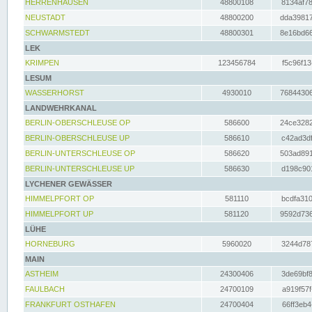
HERRENHAUSEN
48800108
8134af78
NEUSTADT
48800200
dda39817
SCHWARMSTEDT
48800301
8e16bd66
LEK
KRIMPEN
123456784
f5c96f13
LESUM
WASSERHORST
4930010
76844306
LANDWEHRKANAL
BERLIN-OBERSCHLEUSE OP
586600
24ce3282
BERLIN-OBERSCHLEUSE UP
586610
c42ad3df
BERLIN-UNTERSCHLEUSE OP
586620
503ad891
BERLIN-UNTERSCHLEUSE UP
586630
d198c901
LYCHENER GEWÄSSER
HIMMELPFORT OP
581110
bcdfa310
HIMMELPFORT UP
581120
9592d736
LÜHE
HORNEBURG
5960020
3244d787
MAIN
ASTHEIM
24300406
3de69bf8
FAULBACH
24700109
a919f57f
FRANKFURT OSTHAFEN
24700404
66ff3eb4