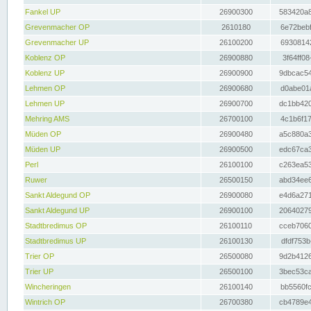
Fankel UP
26900300
583420a8
Grevenmacher OP
2610180
6e72bebf
Grevenmacher UP
26100200
69308142
Koblenz OP
26900880
3f64ff08
Koblenz UP
26900900
9dbcac54
Lehmen OP
26900680
d0abe01a
Lehmen UP
26900700
dc1bb420
Mehring AMS
26700100
4c1b6f17
Müden OP
26900480
a5c880a3
Müden UP
26900500
edc67ca3
Perl
26100100
c263ea53
Ruwer
26500150
abd34ee6
Sankt Aldegund OP
26900080
e4d6a271
Sankt Aldegund UP
26900100
20640279
Stadtbredimus OP
26100110
cceb7060
Stadtbredimus UP
26100130
dfdf753b
Trier OP
26500080
9d2b4126
Trier UP
26500100
3bec53ca
Wincheringen
26100140
bb5560fc
Wintrich OP
26700380
cb4789e4