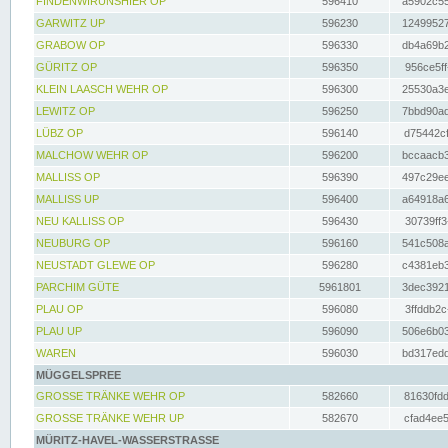
FINDENWIRUNSHIER OP
596410
a5902c55
GARWITZ UP
596230
12499527
GRABOW OP
596330
db4a69b2
GÜRITZ OP
596350
956ce5ff
KLEIN LAASCH WEHR OP
596300
25530a3e
LEWITZ OP
596250
7bbd90ad
LÜBZ OP
596140
d75442cf
MALCHOW WEHR OP
596200
bccaacb3
MALLISS OP
596390
497c29ee
MALLISS UP
596400
a64918a6
NEU KALLISS OP
596430
30739ff3
NEUBURG OP
596160
541c508a
NEUSTADT GLEWE OP
596280
c4381eb3
PARCHIM GÜTE
5961801
3dec3921
PLAU OP
596080
3ffddb2c
PLAU UP
596090
506e6b03
WAREN
596030
bd317edd
MÜGGELSPREE
GROSSE TRÄNKE WEHR OP
582660
81630fdd
GROSSE TRÄNKE WEHR UP
582670
cfad4ee5
MÜRITZ-HAVEL-WASSERSTRASSE