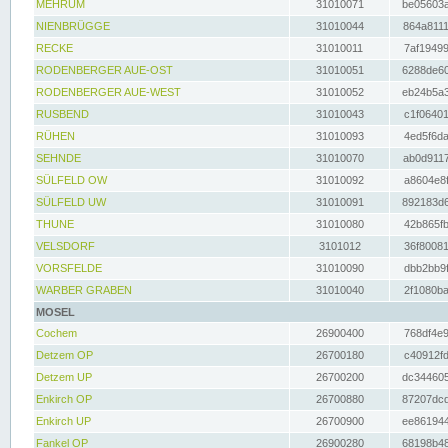
MEHRUM
31010071
be05603a
NIENBRÜGGE
31010044
864a8111
RECKE
31010011
7af19499
RODENBERGER AUE-OST
31010051
6288de60
RODENBERGER AUE-WEST
31010052
eb24b5a3
RUSBEND
31010043
c1f06401
RÜHEN
31010093
4ed5f6da
SEHNDE
31010070
ab0d9117
SÜLFELD OW
31010092
a8604e8f
SÜLFELD UW
31010091
892183d6
THUNE
31010080
42b865fb
VELSDORF
3101012
36f80081
VORSFELDE
31010090
dbb2bb9f
WARBER GRABEN
31010040
2f1080ba
MOSEL
Cochem
26900400
768df4e9
Detzem OP
26700180
c40912fd
Detzem UP
26700200
dc344605
Enkirch OP
26700880
87207dcd
Enkirch UP
26700900
ee861944
Fankel OP
26900280
68198b48