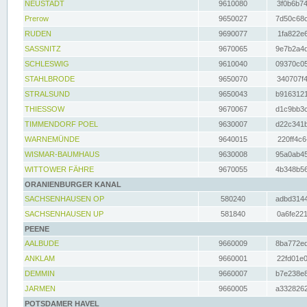
NEUSTADT
9610080
3f0b6b74
Prerow
9650027
7d50c68c
RUDEN
9690077
1fa822e6
SASSNITZ
9670065
9e7b2a4d
SCHLESWIG
9610040
09370c05
STAHLBRODE
9650070
340707f4
STRALSUND
9650043
b9163121
THIESSOW
9670067
d1c9bb3c
TIMMENDORF POEL
9630007
d22c341b
WARNEMÜNDE
9640015
220ff4c6
WISMAR-BAUMHAUS
9630008
95a0ab45
WITTOWER FÄHRE
9670055
4b348b56
ORANIENBURGER KANAL
SACHSENHAUSEN OP
580240
adbd3144
SACHSENHAUSEN UP
581840
0a6fe221
PEENE
AALBUDE
9660009
8ba772ed
ANKLAM
9660001
22fd01e0
DEMMIN
9660007
b7e238e8
JARMEN
9660005
a3328262
POTSDAMER HAVEL