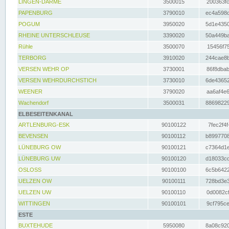
LINGEN-DARME
3500015
200363fc
PAPENBURG
3790010
ec4a598d
POGUM
3950020
5d1e4350
RHEINE UNTERSCHLEUSE
3390020
50a449ba
Rühle
3500070
15456f75
TERBORG
3910020
244cae8b
VERSEN WEHR OP
3730001
86f8dbab
VERSEN WEHRDURCHSTICH
3730010
6de43652
WEENER
3790020
aa6af4e6
Wachendorf
3500031
88698229
ELBESEITENKANAL
ARTLENBURG-ESK
90100122
7fec2f4f
BEVENSEN
90100112
b8997708
LÜNEBURG OW
90100121
c7364d1e
LÜNEBURG UW
90100120
d18033cd
OSLOSS
90100100
6c5b6422
UELZEN OW
90100111
728bd3e3
UELZEN UW
90100110
0d0082cf
WITTINGEN
90100101
9cf795ce
ESTE
BUXTEHUDE
5950080
8a08c920