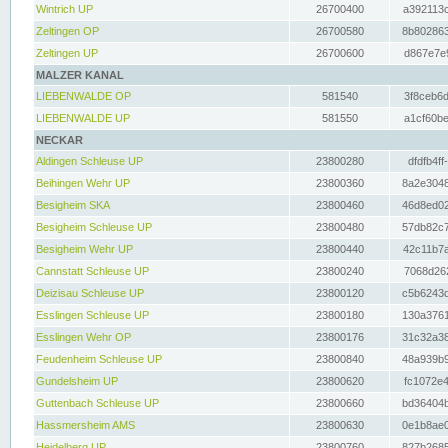
Wintrich UP
26700400
a392113c
Zeltingen OP
26700580
8b802863
Zeltingen UP
26700600
d867e7e9
MALZER KANAL
LIEBENWALDE OP
581540
3f8ceb6d
LIEBENWALDE UP
581550
a1cf60be
NECKAR
Aldingen Schleuse UP
23800280
dfdfb4ff
Beihingen Wehr UP
23800360
8a2e3048
Besigheim SKA
23800460
46d8ed02
Besigheim Schleuse UP
23800480
57db82c7
Besigheim Wehr UP
23800440
42c11b7a
Cannstatt Schleuse UP
23800240
7068d262
Deizisau Schleuse UP
23800120
c5b6243d
Esslingen Schleuse UP
23800180
130a3761
Esslingen Wehr OP
23800176
31c32a38
Feudenheim Schleuse UP
23800840
48a939b9
Gundelsheim UP
23800620
fc1072e4
Guttenbach Schleuse UP
23800660
bd36404b
Hassmersheim AMS
23800630
0e1b8ae0
Heidelberg UP
23800760
827b2685