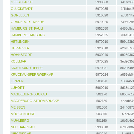
GEESTHACHT
5930060
44f7e955
GLÜCKSTADT
5970035
1f1bbed7
GORLEBEN
5910020
ac507f42
GRAUERORT REEDE
5970026
7398029b
HAMBURG ST. PAULI
5952050
d488c5cc
HAMBURG-HARBURG
5952025
706e5110
HETLINGEN
5970010
599c23b1
HITZACKER
5920010
a26e57c9
HOHNSTORF
5930040
d9289367
KOLLMAR
5970025
3ed90357
KRAUTSAND REEDE
5970031
8c20b4dc
KRÜCKAU-SPERRWERK AP
5970024
a653eb04
LENZEN
503120
c80a4f21
LÜHORT
5960010
8d18d129
MAGDEBURG-BUCKAU
502170
b8567c1e
MAGDEBURG-STROMBRÜCKE
502180
ccccb57f
MEISSEN
501080
24440872
MÜGGENDORF
503070
48f2661f
MÜHLBERG
501160
16b9b4e7
NEU DARCHAU
5930010
67d6e882
NIEGRIPP AP
502240
3adf88fd