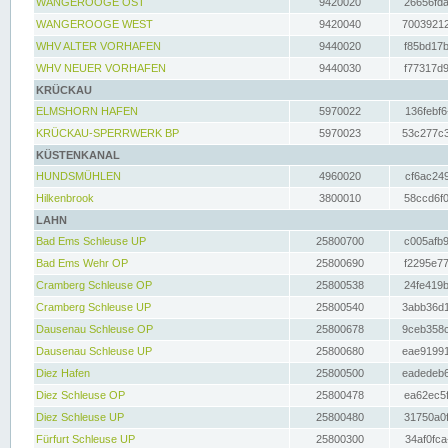
WANGEROOGE OST
9420020
26656fda
WANGEROOGE WEST
9420040
70039212
WHV ALTER VORHAFEN
9440020
f85bd17b
WHV NEUER VORHAFEN
9440030
f77317d9
KRÜCKAU
ELMSHORN HAFEN
5970022
136febf6
KRÜCKAU-SPERRWERK BP
5970023
53c277c3
KÜSTENKANAL
HUNDSMÜHLEN
4960020
cf6ac249
Hilkenbrook
3800010
58ccd6f0
LAHN
Bad Ems Schleuse UP
25800700
c005afb9
Bad Ems Wehr OP
25800690
f2295e77
Cramberg Schleuse OP
25800538
24fe419b
Cramberg Schleuse UP
25800540
3abb36d1
Dausenau Schleuse OP
25800678
9ceb358c
Dausenau Schleuse UP
25800680
eae91991
Diez Hafen
25800500
eadedeb6
Diez Schleuse OP
25800478
ea62ec5f
Diez Schleuse UP
25800480
31750a0f
Fürfurt Schleuse UP
25800300
34af0fca