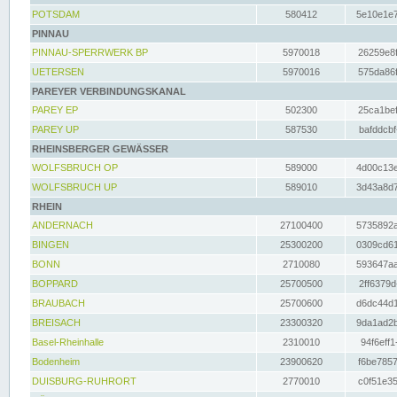
POTSDAM
580412
5e10e1e7
PINNAU
PINNAU-SPERRWERK BP
5970018
26259e8f
UETERSEN
5970016
575da86f
PAREYER VERBINDUNGSKANAL
PAREY EP
502300
25ca1bef
PAREY UP
587530
bafddcbf
RHEINSBERGER GEWÄSSER
WOLFSBRUCH OP
589000
4d00c13e
WOLFSBRUCH UP
589010
3d43a8d7
RHEIN
ANDERNACH
27100400
5735892a
BINGEN
25300200
0309cd61
BONN
2710080
593647aa
BOPPARD
25700500
2ff6379d
BRAUBACH
25700600
d6dc44d1
BREISACH
23300320
9da1ad2b
Basel-Rheinhalle
2310010
94f6eff1
Bodenheim
23900620
f6be7857
DUISBURG-RUHRORT
2770010
c0f51e35