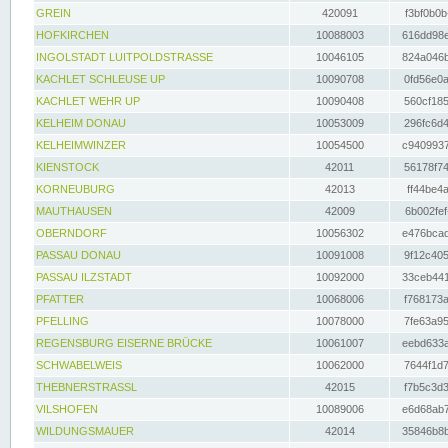
GREIN
420091
f3bf0b0b
HOFKIRCHEN
10088003
616dd98e
INGOLSTADT LUITPOLDSTRASSE
10046105
824a046b
KACHLET SCHLEUSE UP
10090708
0fd56e0a
KACHLET WEHR UP
10090408
560cf185
KELHEIM DONAU
10053009
296fc6d4
KELHEIMWINZER
10054500
c9409937
KIENSTOCK
42011
56178f74
KORNEUBURG
42013
ff44be4a
MAUTHAUSEN
42009
6b002fef
OBERNDORF
10056302
e476bcad
PASSAU DONAU
10091008
9f12c405
PASSAU ILZSTADT
10092000
33ceb441
PFATTER
10068006
f768173a
PFELLING
10078000
7fe63a95
REGENSBURG EISERNE BRÜCKE
10061007
eebd633a
SCHWABELWEIS
10062000
7644f1d7
THEBNERSTRASSL
42015
f7b5c3d3
VILSHOFEN
10089006
e6d68ab7
WILDUNGSMAUER
42014
35846b8b