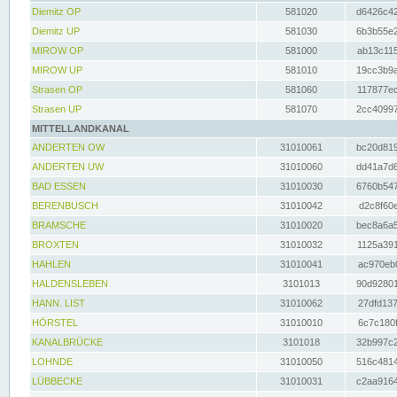
Diemitz OP
581020
d6426c42
Diemitz UP
581030
6b3b55e2
MIROW OP
581000
ab13c115
MIROW UP
581010
19cc3b9a
Strasen OP
581060
117877ec
Strasen UP
581070
2cc40997
MITTELLANDKANAL
ANDERTEN OW
31010061
bc20d819
ANDERTEN UW
31010060
dd41a7d6
BAD ESSEN
31010030
6760b547
BERENBUSCH
31010042
d2c8f60e
BRAMSCHE
31010020
bec8a6a5
BROXTEN
31010032
1125a391
HAHLEN
31010041
ac970eb0
HALDENSLEBEN
3101013
90d92801
HANN. LIST
31010062
27dfd137
HÖRSTEL
31010010
6c7c180f
KANALBRÜCKE
3101018
32b997c2
LOHNDE
31010050
516c4814
LÜBBECKE
31010031
c2aa9164