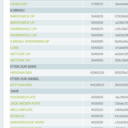
IJSSELKOP
2790070
bbaefa8e
ILMENAU
BARDOWICK OP
5940029
07830b68
BARDOWICK UP
5940030
a238b70f
FAHRENHOLZ OP
5940070
c33c3667
FAHRENHOLZ UP
5940060
bb62b28f
ILMENAU SPERRWERK AP
5940080
6b05e8dc
LÜNE
5940020
d7a8df36
WITTORF OP
5940049
eb3d4195
WITTORF UP
5940050
308c39b6
ITTER ZUR EDER
HERZHAUSEN
42800218
855205e7
ITTER ZUR DIEMEL
KOTTHAUSEN
44100013
36243256
JADE
HOOKSIELPLATE
9430020
fac30fe9
JADE-WESER-PORT
9430050
33bdec83
MELLUMPLATE
9420010
c8b9a2b6
SCHILLIG
9430030
b1cda5a0
WANGEROOGE NORD
9420030
c41d42b1