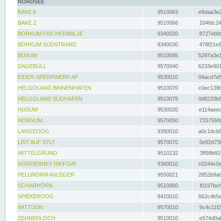
NORDSEE
BAKE A
9510063
e8daa3e2
BAKE Z
9510066
104fdc24
BORKUM FISCHERBALJE
9340020
8727ebfd
BORKUM SÜDSTRAND
9340030
478f21e9
BÜSUM
9510095
5287a3e1
DAGEBÜLL
9570040
6233e901
EIDER-SPERRWERK AP
9530010
04acd7e5
HELGOLAND BINNENHAFEN
9510070
c0ec139b
HELGOLAND SÜDHAFEN
9510075
0d8233b8
HUSUM
9530020
e114aeec
HÖRNUM
9570050
733755fd
LANGEOOG
9390010
a0c1dcb6
LIST AUF SYLT
9570070
5e92d73f
MITTELGRUND
9510132
3ff99b92
NORDERNEY RIFFGAT
9360010
c0244c0e
PELLWORM ANLEGER
9550021
2852b9ab
SCHARHÖRN
9510060
f0197bcf
SPIEKEROOG
9410010
662c4b5e
WITTDÜN
9570010
9c4c11f2
ZEHNERLOCH
9510010
e574d0af