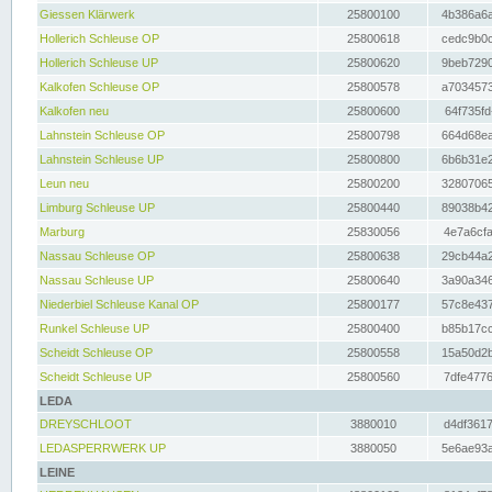
Giessen Klärwerk
25800100
4b386a6a
Hollerich Schleuse OP
25800618
cedc9b0c
Hollerich Schleuse UP
25800620
9beb7290
Kalkofen Schleuse OP
25800578
a7034573
Kalkofen neu
25800600
64f735fd
Lahnstein Schleuse OP
25800798
664d68ea
Lahnstein Schleuse UP
25800800
6b6b31e2
Leun neu
25800200
32807065
Limburg Schleuse UP
25800440
89038b42
Marburg
25830056
4e7a6cfa
Nassau Schleuse OP
25800638
29cb44a2
Nassau Schleuse UP
25800640
3a90a346
Niederbiel Schleuse Kanal OP
25800177
57c8e437
Runkel Schleuse UP
25800400
b85b17cc
Scheidt Schleuse OP
25800558
15a50d2b
Scheidt Schleuse UP
25800560
7dfe4776
LEDA
DREYSCHLOOT
3880010
d4df3617
LEDASPERRWERK UP
3880050
5e6ae93a
LEINE