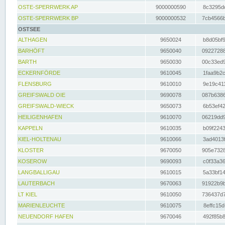
OSTE-SPERRWERK AP
9000000590
8c3295dc
OSTE-SPERRWERK BP
9000000532
7cb4566b
OSTSEE
ALTHAGEN
9650024
b8d05bf9
BARHÖFT
9650040
09227288
BARTH
9650030
00c33ed9
ECKERNFÖRDE
9610045
1faa9b2c
FLENSBURG
9610010
9e19c411
GREIFSWALD OIE
9690078
087b6386
GREIFSWALD-WIECK
9650073
6b53ef42
HEILIGENHAFEN
9610070
06219dd9
KAPPELN
9610035
b09f2243
KIEL-HOLTENAU
9610066
3ad4013f
KLOSTER
9670050
905e7328
KOSEROW
9690093
c0f33a36
LANGBALLIGAU
9610015
5a33bf14
LAUTERBACH
9670063
91922b9b
LT KIEL
9610050
736437d7
MARIENLEUCHTE
9610075
8effc15d
NEUENDORF HAFEN
9670046
492f85b8