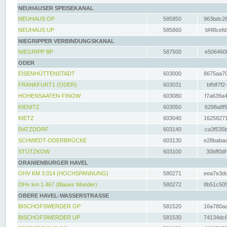
NEUHAUSER SPEISEKANAL
NEUHAUS OP
585850
963bdc26
NEUHAUS UP
585860
bf48cefd
NIEGRIPPER VERBINDUNGSKANAL
NIEGRIPP BP
587500
e506460f
ODER
EISENHÜTTENSTADT
603000
8675aa70
FRANKFURT1 (ODER)
603031
bffdf7f2
HOHENSAATEN-FINOW
603080
f7a639a4
KIENITZ
603050
6298a8f9
KIETZ
603040
16258271
RATZDORF
603140
ca3f535b
SCHWEDT-ODERBRÜCKE
603130
e28babaa
STÜTZKOW
603100
30bff0df
ORANIENBURGER HAVEL
OHV KM 3.014 (HOCHSPANNUNG)
580271
eea7e3dc
OHv km 1.467 (Blaues Wunder)
580272
8b51c505
OBERE HAVEL-WASSERSTRASSE
BISCHOFSWERDER OP
581520
16a780aa
BISCHOFSWERDER UP
581530
74134dc6