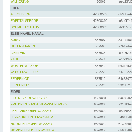
WILHERING
420061
aec23fd6
EDER
AFFOLDERN
42800502
ab9d5a42
EDERTALSPERRE
42800310
c6e9f744
SCHMITTLOTHEIM
42800309
d2155fa6
ELBE-HAVEL-KANAL
BURG
587507
831ad501
DETERSHAGEN
587505
a7b1eda9
GENTHIN
587535
e9e7f20c
KADE
587541
e4f29379
WUSTERWITZ OP
587540
c6a12d34
WUSTERWITZ UP
587550
3bfcf759
ZERBEN OP
587510
64c37072
ZERBEN UP
587520
532d8718
EIDER
EIDER-SPERRWERK BP
9520081
8ac85e6c
FRIEDRICHSTADT STRASSENBRÜCKE
9520060
721313e7
LEXFÄHRE OBERWASSER
9520020
86c5688f
LEXFÄHRE UNTERWASSER
9520030
7f01fbd8
NORDFELD OBERWASSER
9520040
61394669
NORDFELD UNTERWASSER
9520050
cb93548e