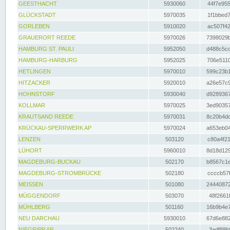
GEESTHACHT
5930060
44f7e955
GLÜCKSTADT
5970035
1f1bbed7
GORLEBEN
5910020
ac507f42
GRAUERORT REEDE
5970026
7398029b
HAMBURG ST. PAULI
5952050
d488c5cc
HAMBURG-HARBURG
5952025
706e5110
HETLINGEN
5970010
599c23b1
HITZACKER
5920010
a26e57c9
HOHNSTORF
5930040
d9289367
KOLLMAR
5970025
3ed90357
KRAUTSAND REEDE
5970031
8c20b4dc
KRÜCKAU-SPERRWERK AP
5970024
a653eb04
LENZEN
503120
c80a4f21
LÜHORT
5960010
8d18d129
MAGDEBURG-BUCKAU
502170
b8567c1e
MAGDEBURG-STROMBRÜCKE
502180
ccccb57f
MEISSEN
501080
24440872
MÜGGENDORF
503070
48f2661f
MÜHLBERG
501160
16b9b4e7
NEU DARCHAU
5930010
67d6e882
NIEGRIPP AP
502240
3adf88fd