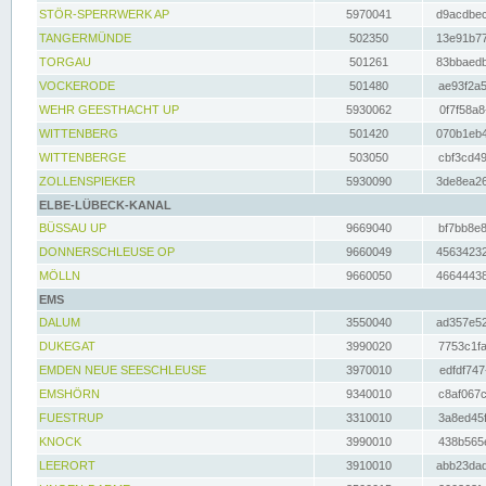
STÖR-SPERRWERK AP
5970041
d9acdbec
TANGERMÜNDE
502350
13e91b77
TORGAU
501261
83bbaedb
VOCKERODE
501480
ae93f2a5
WEHR GEESTHACHT UP
5930062
0f7f58a8
WITTENBERG
501420
070b1eb4
WITTENBERGE
503050
cbf3cd49
ZOLLENSPIEKER
5930090
3de8ea26
ELBE-LÜBECK-KANAL
BÜSSAU UP
9669040
bf7bb8e8
DONNERSCHLEUSE OP
9660049
45634232
MÖLLN
9660050
46644438
EMS
DALUM
3550040
ad357e52
DUKEGAT
3990020
7753c1fa
EMDEN NEUE SEESCHLEUSE
3970010
edfdf747
EMSHÖRN
9340010
c8af067c
FUESTRUP
3310010
3a8ed45f
KNOCK
3990010
438b565e
LEERORT
3910010
abb23dad