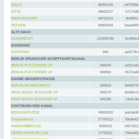
CELLE
48300105
b475386c
EITZE
48900237
47174d8f
MARKLENDORF
48700103
8b4f9f7c
RETHEM
48900204
5aaed954
ALTE MAAS
DORDRECHT
123456785
6c6f84c2
BODENSEE
KONSTANZ
906
aa9179c1
BERLIN-SPANDAUER-SCHIFFFAHRTSKANAL
BERLIN-PLÖTZENSEE OP
586640
ee52ce62
BERLIN-PLÖTZENSEE UP
586650
45721a68
DAHME-WASSERSTRASSE
BERLIN-SCHMÖCKWITZ
586810
6b595707
NEUE MÜHLE SCHLEUSE OP
586270
0e0dbcc9
NEUE MÜHLE SCHLEUSE UP
586280
c9a6c3bf
DORTMUND-EMS-KANAL
BERGESHÖVEDE
34000010
ade3a084
Groppenbruch
27700122
7bbdb421
HASEHUBBRÜCKE
3690010
04572010
HENRICHENBURG OW
27700111
70bee932