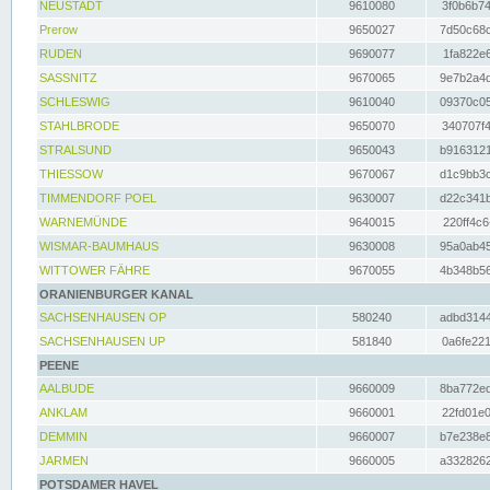
NEUSTADT
9610080
3f0b6b74
Prerow
9650027
7d50c68c
RUDEN
9690077
1fa822e6
SASSNITZ
9670065
9e7b2a4d
SCHLESWIG
9610040
09370c05
STAHLBRODE
9650070
340707f4
STRALSUND
9650043
b9163121
THIESSOW
9670067
d1c9bb3c
TIMMENDORF POEL
9630007
d22c341b
WARNEMÜNDE
9640015
220ff4c6
WISMAR-BAUMHAUS
9630008
95a0ab45
WITTOWER FÄHRE
9670055
4b348b56
ORANIENBURGER KANAL
SACHSENHAUSEN OP
580240
adbd3144
SACHSENHAUSEN UP
581840
0a6fe221
PEENE
AALBUDE
9660009
8ba772ed
ANKLAM
9660001
22fd01e0
DEMMIN
9660007
b7e238e8
JARMEN
9660005
a3328262
POTSDAMER HAVEL