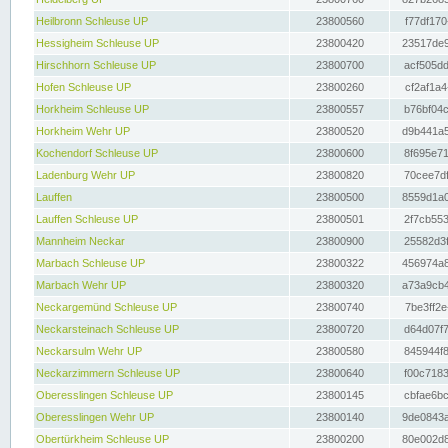
Heilbronn Schleuse UP
23800560
f77df170
Hessigheim Schleuse UP
23800420
23517de9
Hirschhorn Schleuse UP
23800700
acf505dd
Hofen Schleuse UP
23800260
cf2af1a4
Horkheim Schleuse UP
23800557
b76bf04c
Horkheim Wehr UP
23800520
d9b441a5
Kochendorf Schleuse UP
23800600
8f695e71
Ladenburg Wehr UP
23800820
70cee7df
Lauffen
23800500
8559d1a0
Lauffen Schleuse UP
23800501
2f7cb553
Mannheim Neckar
23800900
25582d3f
Marbach Schleuse UP
23800322
456974a8
Marbach Wehr UP
23800320
a73a9cb4
Neckargemünd Schleuse UP
23800740
7be3ff2e
Neckarsteinach Schleuse UP
23800720
d64d07f7
Neckarsulm Wehr UP
23800580
845944f8
Neckarzimmern Schleuse UP
23800640
f00c7183
Oberesslingen Schleuse UP
23800145
cbfae6bc
Oberesslingen Wehr UP
23800140
9de0843a
Obertürkheim Schleuse UP
23800200
80e002d8