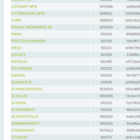
OSTERIFF MPM
5970096
eb90bd3f
OTTERNDORF MPM
5990011
5140295e
OVER
5950010
b02ce5c0
PINNAU-SPERRWERK AP
5970019
391bbba5
PIRNA
501040
85d686f1
PRETZSCH-MAUKEN
501330
f3dc8f07
RIESA
501110
b04b739d
ROGÄTZ
502250
133f0f6c
ROSSLAU
501490
e97116a4
ROTHENSEE
502210
e30f2e83
SANDAU
502430
f4c55f77
SCHARLEUK
503030
e32b0a28
SCHNACKENBURG
5910010
550e3885
SCHULAU
5950090
f3c6ee73
SCHÖNA
501010
7cb7461b
SCHÖNEBECK
502130
90bcb315
SCHÖPFSTELLE
5952030
fed4c295
SEEMANNSHÖFT
5952060
816affba
STADERSAND
5970013
80f0fc4d
STORKAU
502370
de4cc1db