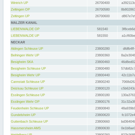
Wintrich UP
26700400
a392113c
Zeltingen OP
26700580
8b802863
Zeltingen UP
26700600
d867e7e9
MALZER KANAL
LIEBENWALDE OP
581540
3f8ceb6d
LIEBENWALDE UP
581550
a1cf60be
NECKAR
Aldingen Schleuse UP
23800280
dfdfb4ff
Beihingen Wehr UP
23800360
8a2e3048
Besigheim SKA
23800460
46d8ed02
Besigheim Schleuse UP
23800480
57db82c7
Besigheim Wehr UP
23800440
42c11b7a
Cannstatt Schleuse UP
23800240
7068d262
Deizisau Schleuse UP
23800120
c5b6243d
Esslingen Schleuse UP
23800180
130a3761
Esslingen Wehr OP
23800176
31c32a38
Feudenheim Schleuse UP
23800840
48a939b9
Gundelsheim UP
23800620
fc1072e4
Guttenbach Schleuse UP
23800660
bd36404b
Hassmersheim AMS
23800630
0e1b8ae0
Heidelberg UP
23800760
827b2685