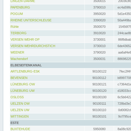
LINGEN-DARME
3500015
200363fc
PAPENBURG
3790010
ec4a598d
POGUM
3950020
5d1e4350
RHEINE UNTERSCHLEUSE
3390020
50a449ba
Rühle
3500070
15456f75
TERBORG
3910020
244cae8b
VERSEN WEHR OP
3730001
86f8dbab
VERSEN WEHRDURCHSTICH
3730010
6de43652
WEENER
3790020
aa6af4e6
Wachendorf
3500031
88698229
ELBESEITENKANAL
ARTLENBURG-ESK
90100122
7fec2f4f
BEVENSEN
90100112
b8997708
LÜNEBURG OW
90100121
c7364d1e
LÜNEBURG UW
90100120
d18033cd
OSLOSS
90100100
6c5b6422
UELZEN OW
90100111
728bd3e3
UELZEN UW
90100110
0d0082cf
WITTINGEN
90100101
9cf795ce
ESTE
BUXTEHUDE
5950080
8a08c920