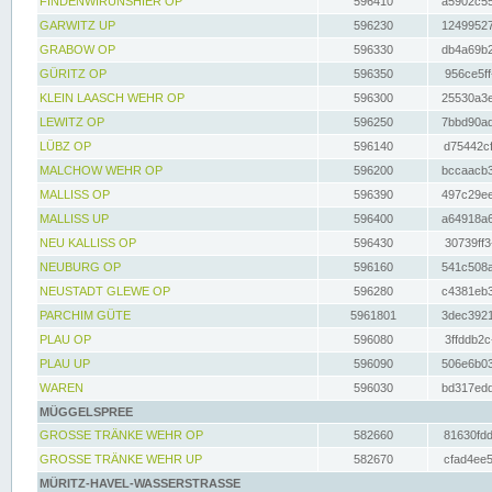
FINDENWIRUNSHIER OP
596410
a5902c55
GARWITZ UP
596230
12499527
GRABOW OP
596330
db4a69b2
GÜRITZ OP
596350
956ce5ff
KLEIN LAASCH WEHR OP
596300
25530a3e
LEWITZ OP
596250
7bbd90ad
LÜBZ OP
596140
d75442cf
MALCHOW WEHR OP
596200
bccaacb3
MALLISS OP
596390
497c29ee
MALLISS UP
596400
a64918a6
NEU KALLISS OP
596430
30739ff3
NEUBURG OP
596160
541c508a
NEUSTADT GLEWE OP
596280
c4381eb3
PARCHIM GÜTE
5961801
3dec3921
PLAU OP
596080
3ffddb2c
PLAU UP
596090
506e6b03
WAREN
596030
bd317edd
MÜGGELSPREE
GROSSE TRÄNKE WEHR OP
582660
81630fdd
GROSSE TRÄNKE WEHR UP
582670
cfad4ee5
MÜRITZ-HAVEL-WASSERSTRASSE