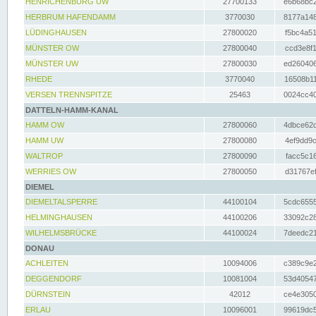
HENRICHENBURG UW
27700133
e6b68bc2
HERBRUM HAFENDAMM
3770030
8177a148
LÜDINGHAUSEN
27800020
f5bc4a51
MÜNSTER OW
27800040
ccd3e8f1
MÜNSTER UW
27800030
ed260406
RHEDE
3770040
16508b11
VERSEN TRENNSPITZE
25463
0024cc40
DATTELN-HAMM-KANAL
HAMM OW
27800060
4dbce62d
HAMM UW
27800080
4ef9dd9c
WALTROP
27800090
facc5c16
WERRIES OW
27800050
d31767ef
DIEMEL
DIEMELTALSPERRE
44100104
5cdc6555
HELMINGHAUSEN
44100206
33092c28
WILHELMSBRÜCKE
44100024
7deedc21
DONAU
ACHLEITEN
10094006
c389c9e2
DEGGENDORF
10081004
53d40547
DÜRNSTEIN
42012
ce4e3050
ERLAU
10096001
99619dc5