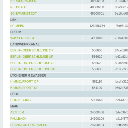
HERRENHAUSEN
48800108
8134af78
NEUSTADT
48800200
dda39817
SCHWARMSTEDT
48800301
8e16bd66
LEK
KRIMPEN
123456784
f5c96f13
LESUM
WASSERHORST
4930010
76844306
LANDWEHRKANAL
BERLIN-OBERSCHLEUSE OP
586600
24ce3282
BERLIN-OBERSCHLEUSE UP
586610
c42ad3df
BERLIN-UNTERSCHLEUSE OP
586620
503ad891
BERLIN-UNTERSCHLEUSE UP
586630
d198c901
LYCHENER GEWÄSSER
HIMMELPFORT OP
581110
bcdfa310
HIMMELPFORT UP
581120
9592d736
LÜHE
HORNEBURG
5960020
3244d787
MAIN
ASTHEIM
24300406
3de69bf8
FAULBACH
24700109
a919f57f
FRANKFURT OSTHAFEN
24700404
66ff3eb4