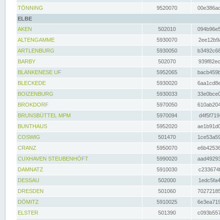
TÖNNING
9520070
00e386ac
ELBE
AKEN
502010
094b96e5
ALTENGAMME
5930070
2ee12b9a
ARTLENBURG
5930050
b3492c68
BARBY
502070
939f82ec
BLANKENESE UF
5952065
bacb459b
BLECKEDE
5930020
6aa1cd8e
BOIZENBURG
5930033
33e0bce0
BROKDORF
5970050
610ab204
BRUNSBÜTTEL MPM
5970094
d4f5f719
BUNTHAUS
5952020
ae1b91d0
COSWIG
501470
1ce53a59
CRANZ
5950070
e6b42536
CUXHAVEN STEUBENHÖFT
5990020
aad49293
DAMNATZ
5910030
c233674f
DESSAU
502000
1edc5fa4
DRESDEN
501060
70272185
DÖMITZ
5910025
6e3ea719
ELSTER
501390
c093b557