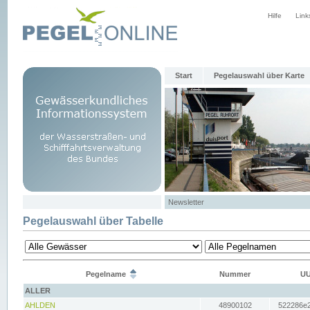
Hilfe
Link
Start
Pegelauswahl über Karte
Newsletter
Pegelauswahl über Tabelle
Pegelname
Nummer
UU
ALLER
AHLDEN
48900102
522286e2