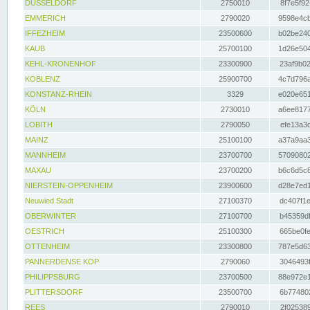
DÜSSELDORF
2750010
8f7e5f92
EMMERICH
2790020
9598e4cb
IFFEZHEIM
23500600
b02be240
KAUB
25700100
1d26e504
KEHL-KRONENHOF
23300900
23af9b02
KOBLENZ
25900700
4c7d796a
KONSTANZ-RHEIN
3329
e020e651
KÖLN
2730010
a6ee8177
LOBITH
2790050
efe13a3d
MAINZ
25100100
a37a9aa3
MANNHEIM
23700700
57090802
MAXAU
23700200
b6c6d5c8
NIERSTEIN-OPPENHEIM
23900600
d28e7ed1
Neuwied Stadt
27100370
dc407f1e
OBERWINTER
27100700
b45359df
OESTRICH
25100300
665be0fe
OTTENHEIM
23300800
787e5d63
PANNERDENSE KOP
2790060
3046493f
PHILIPPSBURG
23700500
88e972e1
PLITTERSDORF
23500700
6b774802
REES
2790010
2f025389