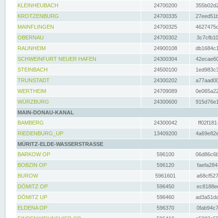
KLEINHEUBACH
24700200
355b02d2
KROTZENBURG
24700335
27eed51b
MAINFLINGEN
24700325
4627475d
OBERNAU
24700302
3c7cfb10
RAUNHEIM
24900108
db1684c1
SCHWEINFURT NEUER HAFEN
24300304
42ecae60
STEINBACH
24500100
1ed983c3
TRUNSTADT
24300202
a77aad00
WERTHEIM
24709089
0e065a22
WÜRZBURG
24300600
915d76e1
MAIN-DONAU-KANAL
BAMBERG
24300042
ff02f181
RIEDENBURG_UP
13409200
4a69e82e
MÜRITZ-ELDE-WASSERSTRASSE
BARKOW OP
596100
06d86c6b
BOBZIN OP
596120
faefa284
BUROW
5961601
a68cf527
DÖMITZ OP
596450
ec8188ee
DÖMITZ UP
596460
ad3a51da
ELDENA OP
596370
0fab94c7