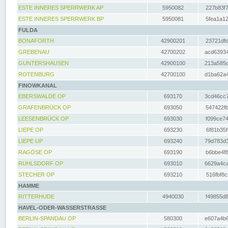
ESTE INNERES SPERRWERK AP
5950082
227b83f7
ESTE INNERES SPERRWERK BP
5950081
5fea1a12
FULDA
BONAFORTH
42900201
23721dfd
GREBENAU
42700202
acd63934
GUNTERSHAUSEN
42900100
213a585d
ROTENBURG
42700100
d1ba62a4
FINOWKANAL
EBERSWALDE OP
693170
3cd46cc7
GRAFENBRÜCK OP
693050
547422fb
LEESENBRÜCK OP
693030
f099ce74
LIEPE OP
693230
6f81b35f
LIEPE UP
693240
79d783d3
RAGÖSE OP
693190
b6bbe4f8
RUHLSDORF OP
693010
6629a4ca
STECHER OP
693210
516fbf8c
HAMME
RITTERHUDE
4940030
f49855d8
HAVEL-ODER-WASSERSTRASSE
BERLIN-SPANDAU OP
580300
e607a4b6