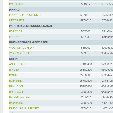
POTSDAM
580412
5e10e1e7
PINNAU
PINNAU-SPERRWERK BP
5970018
26259e8f
UETERSEN
5970016
575da86f
PAREYER VERBINDUNGSKANAL
PAREY EP
502300
25ca1bef
PAREY UP
587530
bafddcbf
RHEINSBERGER GEWÄSSER
WOLFSBRUCH OP
589000
4d00c13e
WOLFSBRUCH UP
589010
3d43a8d7
RHEIN
ANDERNACH
27100400
5735892a
BINGEN
25300200
0309cd61
BONN
2710080
593647aa
BOPPARD
25700500
2ff6379d
BRAUBACH
25700600
d6dc44d1
BREISACH
23300320
9da1ad2b
Basel-Rheinhalle
2310010
94f6eff1
Bodenheim
23900620
f6be7857
DUISBURG-RUHRORT
2770010
c0f51e35