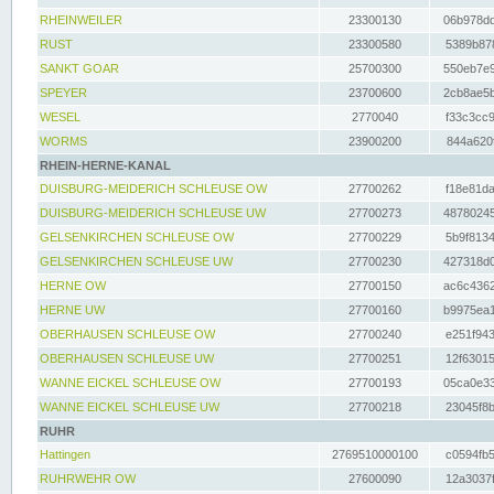
RHEINWEILER
23300130
06b978dd
RUST
23300580
5389b878
SANKT GOAR
25700300
550eb7e9
SPEYER
23700600
2cb8ae5b
WESEL
2770040
f33c3cc9
WORMS
23900200
844a620f
RHEIN-HERNE-KANAL
DUISBURG-MEIDERICH SCHLEUSE OW
27700262
f18e81da
DUISBURG-MEIDERICH SCHLEUSE UW
27700273
48780245
GELSENKIRCHEN SCHLEUSE OW
27700229
5b9f8134
GELSENKIRCHEN SCHLEUSE UW
27700230
427318d0
HERNE OW
27700150
ac6c4362
HERNE UW
27700160
b9975ea1
OBERHAUSEN SCHLEUSE OW
27700240
e251f943
OBERHAUSEN SCHLEUSE UW
27700251
12f63015
WANNE EICKEL SCHLEUSE OW
27700193
05ca0e33
WANNE EICKEL SCHLEUSE UW
27700218
23045f8b
RUHR
Hattingen
2769510000100
c0594fb5
RUHRWEHR OW
27600090
12a3037f