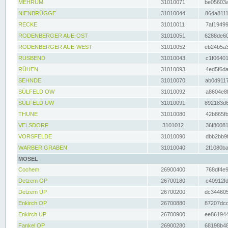
MEHRUM
31010071
be05603a
NIENBRÜGGE
31010044
864a8111
RECKE
31010011
7af19499
RODENBERGER AUE-OST
31010051
6288de60
RODENBERGER AUE-WEST
31010052
eb24b5a3
RUSBEND
31010043
c1f06401
RÜHEN
31010093
4ed5f6da
SEHNDE
31010070
ab0d9117
SÜLFELD OW
31010092
a8604e8f
SÜLFELD UW
31010091
892183d6
THUNE
31010080
42b865fb
VELSDORF
3101012
36f80081
VORSFELDE
31010090
dbb2bb9f
WARBER GRABEN
31010040
2f1080ba
MOSEL
Cochem
26900400
768df4e9
Detzem OP
26700180
c40912fd
Detzem UP
26700200
dc344605
Enkirch OP
26700880
87207dcd
Enkirch UP
26700900
ee861944
Fankel OP
26900280
68198b48