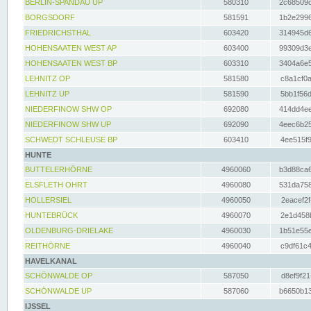
BERLIN-SPANDAU UP
580310
2c68509c
BORGSDORF
581591
1b2e2996
FRIEDRICHSTHAL
603420
314945d6
HOHENSAATEN WEST AP
603400
99309d3e
HOHENSAATEN WEST BP
603310
3404a6e5
LEHNITZ OP
581580
c8a1cf0a
LEHNITZ UP
581590
5bb1f56d
NIEDERFINOW SHW OP
692080
414dd4ee
NIEDERFINOW SHW UP
692090
4eec6b25
SCHWEDT SCHLEUSE BP
603410
4ee515f9
HUNTE
BUTTELERHÖRNE
4960060
b3d88ca6
ELSFLETH OHRT
4960080
531da758
HOLLERSIEL
4960050
2eacef2f
HUNTEBRÜCK
4960070
2e1d458b
OLDENBURG-DRIELAKE
4960030
1b51e55e
REITHÖRNE
4960040
c9df61c4
HAVELKANAL
SCHÖNWALDE OP
587050
d8ef9f21
SCHÖNWALDE UP
587060
b6650b13
IJSSEL