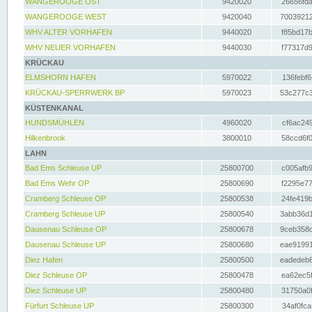
WANGEROOGE OST
9420020
26656fda
WANGEROOGE WEST
9420040
70039212
WHV ALTER VORHAFEN
9440020
f85bd17b
WHV NEUER VORHAFEN
9440030
f77317d9
KRÜCKAU
ELMSHORN HAFEN
5970022
136febf6
KRÜCKAU-SPERRWERK BP
5970023
53c277c3
KÜSTENKANAL
HUNDSMÜHLEN
4960020
cf6ac249
Hilkenbrook
3800010
58ccd6f0
LAHN
Bad Ems Schleuse UP
25800700
c005afb9
Bad Ems Wehr OP
25800690
f2295e77
Cramberg Schleuse OP
25800538
24fe419b
Cramberg Schleuse UP
25800540
3abb36d1
Dausenau Schleuse OP
25800678
9ceb358c
Dausenau Schleuse UP
25800680
eae91991
Diez Hafen
25800500
eadedeb6
Diez Schleuse OP
25800478
ea62ec5f
Diez Schleuse UP
25800480
31750a0f
Fürfurt Schleuse UP
25800300
34af0fca