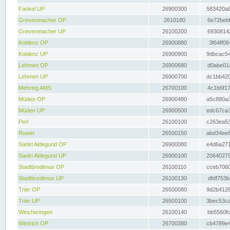
Fankel UP
26900300
583420a8
Grevenmacher OP
2610180
6e72bebf
Grevenmacher UP
26100200
69308142
Koblenz OP
26900880
3f64ff08
Koblenz UP
26900900
9dbcac54
Lehmen OP
26900680
d0abe01a
Lehmen UP
26900700
dc1bb420
Mehring AMS
26700100
4c1b6f17
Müden OP
26900480
a5c880a3
Müden UP
26900500
edc67ca3
Perl
26100100
c263ea53
Ruwer
26500150
abd34ee6
Sankt Aldegund OP
26900080
e4d6a271
Sankt Aldegund UP
26900100
20640279
Stadtbredimus OP
26100110
cceb7060
Stadtbredimus UP
26100130
dfdf753b
Trier OP
26500080
9d2b4126
Trier UP
26500100
3bec53ca
Wincheringen
26100140
bb5560fc
Wintrich OP
26700380
cb4789e4