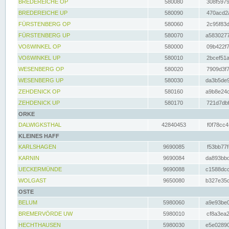
BREDEREICHE OP
580080
308f5979
BREDEREICHE UP
580090
470acd2a
FÜRSTENBERG OP
580060
2c95f83d
FÜRSTENBERG UP
580070
a5830277
VOßWINKEL OP
580000
09b422f7
VOßWINKEL UP
580010
2bcef51a
WESENBERG OP
580020
7909d3f7
WESENBERG UP
580030
da3b5de9
ZEHDENICK OP
580160
a9b8e24c
ZEHDENICK UP
580170
721d7dbf
ORKE
DALWIGKSTHAL
42840453
f0f78cc4
KLEINES HAFF
KARLSHAGEN
9690085
f53bb77f
KARNIN
9690084
da893bbd
UECKERMÜNDE
9690088
c1588dcc
WOLGAST
9650080
b327e35c
OSTE
BELUM
5980060
a9e93be0
BREMERVÖRDE UW
5980010
cf8a3ea2
HECHTHAUSEN
5980030
e5e02890