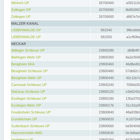
Wintrich UP
26700400
a392113c
Zeltingen OP
26700580
8b802863
Zeltingen UP
26700600
d867e7e9
MALZER KANAL
LIEBENWALDE OP
581540
3f8ceb6d
LIEBENWALDE UP
581550
a1cf60be
NECKAR
Aldingen Schleuse UP
23800280
dfdfb4ff
Beihingen Wehr UP
23800360
8a2e3048
Besigheim SKA
23800460
46d8ed02
Besigheim Schleuse UP
23800480
57db82c7
Besigheim Wehr UP
23800440
42c11b7a
Cannstatt Schleuse UP
23800240
7068d262
Deizisau Schleuse UP
23800120
c5b6243d
Esslingen Schleuse UP
23800180
130a3761
Esslingen Wehr OP
23800176
31c32a38
Feudenheim Schleuse UP
23800840
48a939b9
Gundelsheim UP
23800620
fc1072e4
Guttenbach Schleuse UP
23800660
bd36404b
Hassmersheim AMS
23800630
0e1b8ae0
Heidelberg UP
23800760
827b2685