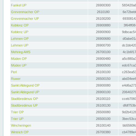
Fankel UP
26900300
583420a8
Grevenmacher OP
2610180
6e72bebf
Grevenmacher UP
26100200
69308142
Koblenz OP
26900880
3f64ff08
Koblenz UP
26900900
9dbcac54
Lehmen OP
26900680
d0abe01a
Lehmen UP
26900700
dc1bb420
Mehring AMS
26700100
4c1b6f17
Müden OP
26900480
a5c880a3
Müden UP
26900500
edc67ca3
Perl
26100100
c263ea53
Ruwer
26500150
abd34ee6
Sankt Aldegund OP
26900080
e4d6a271
Sankt Aldegund UP
26900100
20640279
Stadtbredimus OP
26100110
cceb7060
Stadtbredimus UP
26100130
dfdf753b
Trier OP
26500080
9d2b4126
Trier UP
26500100
3bec53ca
Wincheringen
26100140
bb5560fc
Wintrich OP
26700380
cb4789e4