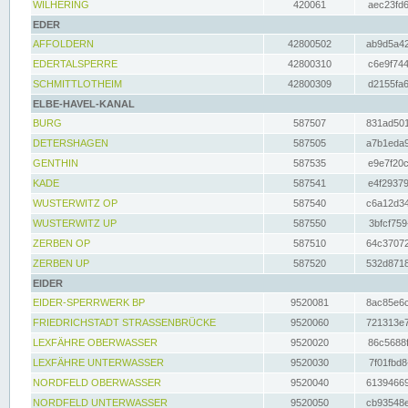
WILHERING
420061
aec23fd6
EDER
AFFOLDERN
42800502
ab9d5a42
EDERTALSPERRE
42800310
c6e9f744
SCHMITTLOTHEIM
42800309
d2155fa6
ELBE-HAVEL-KANAL
BURG
587507
831ad501
DETERSHAGEN
587505
a7b1eda9
GENTHIN
587535
e9e7f20c
KADE
587541
e4f29379
WUSTERWITZ OP
587540
c6a12d34
WUSTERWITZ UP
587550
3bfcf759
ZERBEN OP
587510
64c37072
ZERBEN UP
587520
532d8718
EIDER
EIDER-SPERRWERK BP
9520081
8ac85e6c
FRIEDRICHSTADT STRASSENBRÜCKE
9520060
721313e7
LEXFÄHRE OBERWASSER
9520020
86c5688f
LEXFÄHRE UNTERWASSER
9520030
7f01fbd8
NORDFELD OBERWASSER
9520040
61394669
NORDFELD UNTERWASSER
9520050
cb93548e