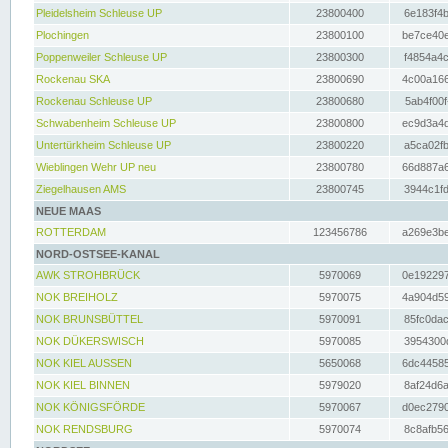
Pleidelsheim Schleuse UP
23800400
6e183f4b
Plochingen
23800100
be7ce40e
Poppenweiler Schleuse UP
23800300
f4854a4c
Rockenau SKA
23800690
4c00a166
Rockenau Schleuse UP
23800680
5ab4f00f
Schwabenheim Schleuse UP
23800800
ec9d3a4d
Untertürkheim Schleuse UP
23800220
a5ca02fb
Wieblingen Wehr UP neu
23800780
66d887a6
Ziegelhausen AMS
23800745
3944c1fd
NEUE MAAS
ROTTERDAM
123456786
a269e3be
NORD-OSTSEE-KANAL
AWK STROHBRÜCK
5970069
0e192297
NOK BREIHOLZ
5970075
4a904d59
NOK BRUNSBÜTTEL
5970091
85fc0dac
NOK DÜKERSWISCH
5970085
3954300d
NOK KIEL AUSSEN
5650068
6dc44585
NOK KIEL BINNEN
5979020
8af24d6a
NOK KÖNIGSFÖRDE
5970067
d0ec2790
NOK RENDSBURG
5970074
8c8afb56