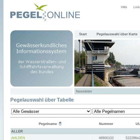
Hilfe
Link
Start
Pegelauswahl über Karte
Newsletter
Pegelauswahl über Tabelle
Pegelname
Nummer
UU
ALLER
AHLDEN
48900102
522286e2