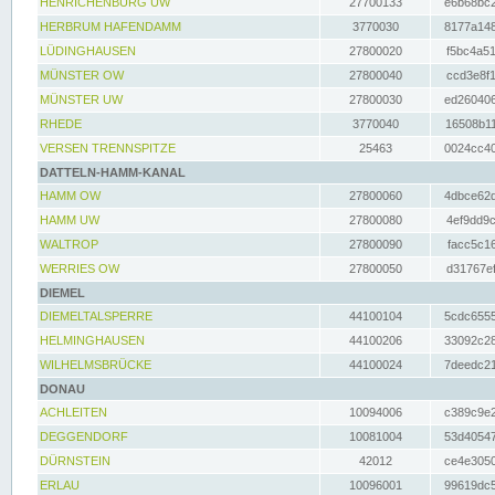
HENRICHENBURG UW
27700133
e6b68bc2
HERBRUM HAFENDAMM
3770030
8177a148
LÜDINGHAUSEN
27800020
f5bc4a51
MÜNSTER OW
27800040
ccd3e8f1
MÜNSTER UW
27800030
ed260406
RHEDE
3770040
16508b11
VERSEN TRENNSPITZE
25463
0024cc40
DATTELN-HAMM-KANAL
HAMM OW
27800060
4dbce62d
HAMM UW
27800080
4ef9dd9c
WALTROP
27800090
facc5c16
WERRIES OW
27800050
d31767ef
DIEMEL
DIEMELTALSPERRE
44100104
5cdc6555
HELMINGHAUSEN
44100206
33092c28
WILHELMSBRÜCKE
44100024
7deedc21
DONAU
ACHLEITEN
10094006
c389c9e2
DEGGENDORF
10081004
53d40547
DÜRNSTEIN
42012
ce4e3050
ERLAU
10096001
99619dc5