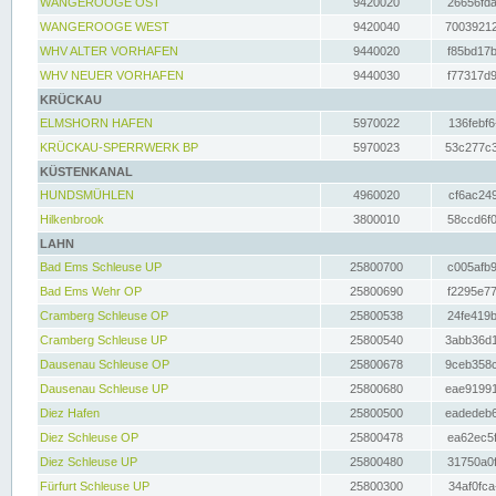
WANGEROOGE OST
9420020
26656fda
WANGEROOGE WEST
9420040
70039212
WHV ALTER VORHAFEN
9440020
f85bd17b
WHV NEUER VORHAFEN
9440030
f77317d9
KRÜCKAU
ELMSHORN HAFEN
5970022
136febf6
KRÜCKAU-SPERRWERK BP
5970023
53c277c3
KÜSTENKANAL
HUNDSMÜHLEN
4960020
cf6ac249
Hilkenbrook
3800010
58ccd6f0
LAHN
Bad Ems Schleuse UP
25800700
c005afb9
Bad Ems Wehr OP
25800690
f2295e77
Cramberg Schleuse OP
25800538
24fe419b
Cramberg Schleuse UP
25800540
3abb36d1
Dausenau Schleuse OP
25800678
9ceb358c
Dausenau Schleuse UP
25800680
eae91991
Diez Hafen
25800500
eadedeb6
Diez Schleuse OP
25800478
ea62ec5f
Diez Schleuse UP
25800480
31750a0f
Fürfurt Schleuse UP
25800300
34af0fca