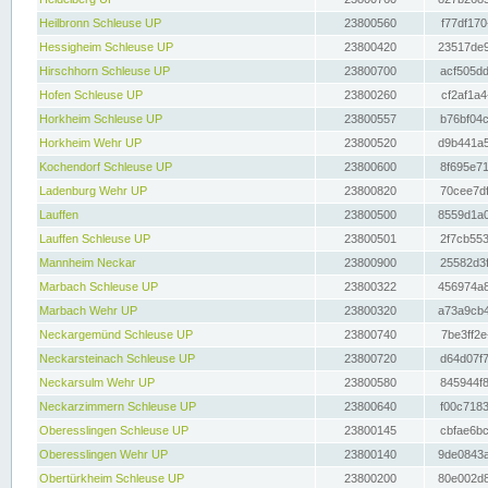
Heilbronn Schleuse UP
23800560
f77df170
Hessigheim Schleuse UP
23800420
23517de9
Hirschhorn Schleuse UP
23800700
acf505dd
Hofen Schleuse UP
23800260
cf2af1a4
Horkheim Schleuse UP
23800557
b76bf04c
Horkheim Wehr UP
23800520
d9b441a5
Kochendorf Schleuse UP
23800600
8f695e71
Ladenburg Wehr UP
23800820
70cee7df
Lauffen
23800500
8559d1a0
Lauffen Schleuse UP
23800501
2f7cb553
Mannheim Neckar
23800900
25582d3f
Marbach Schleuse UP
23800322
456974a8
Marbach Wehr UP
23800320
a73a9cb4
Neckargemünd Schleuse UP
23800740
7be3ff2e
Neckarsteinach Schleuse UP
23800720
d64d07f7
Neckarsulm Wehr UP
23800580
845944f8
Neckarzimmern Schleuse UP
23800640
f00c7183
Oberesslingen Schleuse UP
23800145
cbfae6bc
Oberesslingen Wehr UP
23800140
9de0843a
Obertürkheim Schleuse UP
23800200
80e002d8