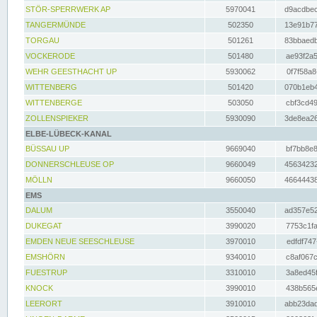
STÖR-SPERRWERK AP
5970041
d9acdbec
TANGERMÜNDE
502350
13e91b77
TORGAU
501261
83bbaedb
VOCKERODE
501480
ae93f2a5
WEHR GEESTHACHT UP
5930062
0f7f58a8
WITTENBERG
501420
070b1eb4
WITTENBERGE
503050
cbf3cd49
ZOLLENSPIEKER
5930090
3de8ea26
ELBE-LÜBECK-KANAL
BÜSSAU UP
9669040
bf7bb8e8
DONNERSCHLEUSE OP
9660049
45634232
MÖLLN
9660050
46644438
EMS
DALUM
3550040
ad357e52
DUKEGAT
3990020
7753c1fa
EMDEN NEUE SEESCHLEUSE
3970010
edfdf747
EMSHÖRN
9340010
c8af067c
FUESTRUP
3310010
3a8ed45f
KNOCK
3990010
438b565e
LEERORT
3910010
abb23dad