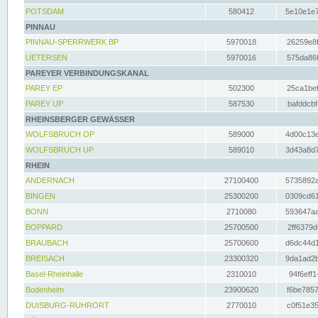
POTSDAM
580412
5e10e1e7
PINNAU
PINNAU-SPERRWERK BP
5970018
26259e8f
UETERSEN
5970016
575da86f
PAREYER VERBINDUNGSKANAL
PAREY EP
502300
25ca1bef
PAREY UP
587530
bafddcbf
RHEINSBERGER GEWÄSSER
WOLFSBRUCH OP
589000
4d00c13e
WOLFSBRUCH UP
589010
3d43a8d7
RHEIN
ANDERNACH
27100400
5735892a
BINGEN
25300200
0309cd61
BONN
2710080
593647aa
BOPPARD
25700500
2ff6379d
BRAUBACH
25700600
d6dc44d1
BREISACH
23300320
9da1ad2b
Basel-Rheinhalle
2310010
94f6eff1
Bodenheim
23900620
f6be7857
DUISBURG-RUHRORT
2770010
c0f51e35