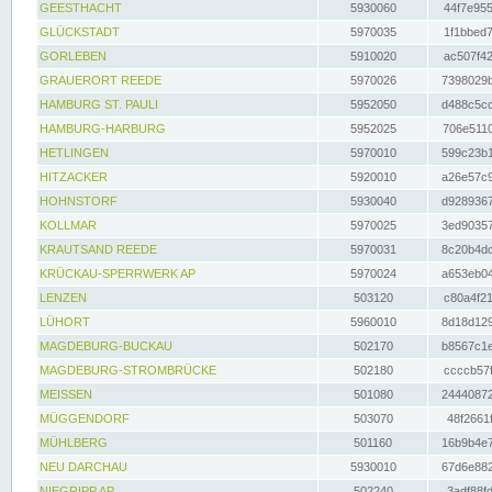
GEESTHACHT
5930060
44f7e955
GLÜCKSTADT
5970035
1f1bbed7
GORLEBEN
5910020
ac507f42
GRAUERORT REEDE
5970026
7398029b
HAMBURG ST. PAULI
5952050
d488c5cc
HAMBURG-HARBURG
5952025
706e5110
HETLINGEN
5970010
599c23b1
HITZACKER
5920010
a26e57c9
HOHNSTORF
5930040
d9289367
KOLLMAR
5970025
3ed90357
KRAUTSAND REEDE
5970031
8c20b4dc
KRÜCKAU-SPERRWERK AP
5970024
a653eb04
LENZEN
503120
c80a4f21
LÜHORT
5960010
8d18d129
MAGDEBURG-BUCKAU
502170
b8567c1e
MAGDEBURG-STROMBRÜCKE
502180
ccccb57f
MEISSEN
501080
24440872
MÜGGENDORF
503070
48f2661f
MÜHLBERG
501160
16b9b4e7
NEU DARCHAU
5930010
67d6e882
NIEGRIPP AP
502240
3adf88fd