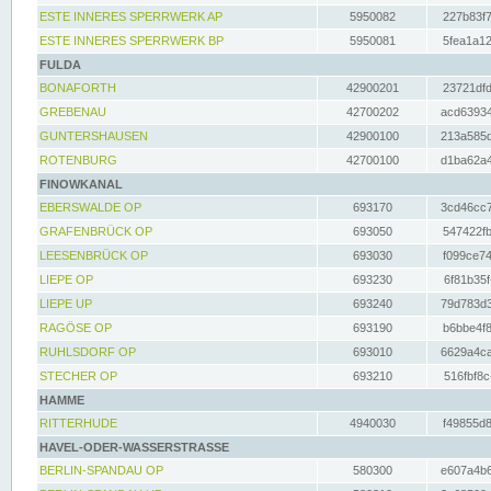
ESTE INNERES SPERRWERK AP
5950082
227b83f7
ESTE INNERES SPERRWERK BP
5950081
5fea1a12
FULDA
BONAFORTH
42900201
23721dfd
GREBENAU
42700202
acd63934
GUNTERSHAUSEN
42900100
213a585d
ROTENBURG
42700100
d1ba62a4
FINOWKANAL
EBERSWALDE OP
693170
3cd46cc7
GRAFENBRÜCK OP
693050
547422fb
LEESENBRÜCK OP
693030
f099ce74
LIEPE OP
693230
6f81b35f
LIEPE UP
693240
79d783d3
RAGÖSE OP
693190
b6bbe4f8
RUHLSDORF OP
693010
6629a4ca
STECHER OP
693210
516fbf8c
HAMME
RITTERHUDE
4940030
f49855d8
HAVEL-ODER-WASSERSTRASSE
BERLIN-SPANDAU OP
580300
e607a4b6