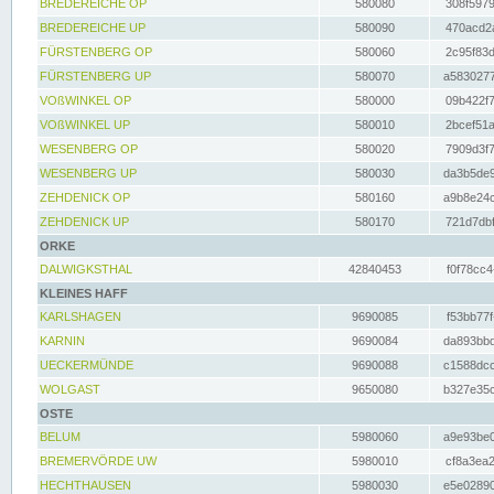
BREDEREICHE OP
580080
308f5979
BREDEREICHE UP
580090
470acd2a
FÜRSTENBERG OP
580060
2c95f83d
FÜRSTENBERG UP
580070
a5830277
VOßWINKEL OP
580000
09b422f7
VOßWINKEL UP
580010
2bcef51a
WESENBERG OP
580020
7909d3f7
WESENBERG UP
580030
da3b5de9
ZEHDENICK OP
580160
a9b8e24c
ZEHDENICK UP
580170
721d7dbf
ORKE
DALWIGKSTHAL
42840453
f0f78cc4
KLEINES HAFF
KARLSHAGEN
9690085
f53bb77f
KARNIN
9690084
da893bbd
UECKERMÜNDE
9690088
c1588dcc
WOLGAST
9650080
b327e35c
OSTE
BELUM
5980060
a9e93be0
BREMERVÖRDE UW
5980010
cf8a3ea2
HECHTHAUSEN
5980030
e5e02890