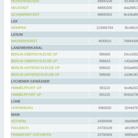
HERRENHAUSEN
48800108
8134af78
NEUSTADT
48800200
dda39817
SCHWARMSTEDT
48800301
8e16bd66
LEK
KRIMPEN
123456784
f5c96f13
LESUM
WASSERHORST
4930010
76844306
LANDWEHRKANAL
BERLIN-OBERSCHLEUSE OP
586600
24ce3282
BERLIN-OBERSCHLEUSE UP
586610
c42ad3df
BERLIN-UNTERSCHLEUSE OP
586620
503ad891
BERLIN-UNTERSCHLEUSE UP
586630
d198c901
LYCHENER GEWÄSSER
HIMMELPFORT OP
581110
bcdfa310
HIMMELPFORT UP
581120
9592d736
LÜHE
HORNEBURG
5960020
3244d787
MAIN
ASTHEIM
24300406
3de69bf8
FAULBACH
24700109
a919f57f
FRANKFURT OSTHAFEN
24700404
66ff3eb4