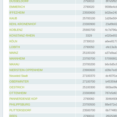
DÜSSELDORF
2750010
8f7e5f92
EMMERICH
2790020
9598e4cb
IFFEZHEIM
23500600
b02be240
KAUB
25700100
1d26e504
KEHL-KRONENHOF
23300900
23af9b02
KOBLENZ
25900700
4c7d796a
KONSTANZ-RHEIN
3329
e020e651
KÖLN
2730010
a6ee8177
LOBITH
2790050
efe13a3d
MAINZ
25100100
a37a9aa3
MANNHEIM
23700700
57090802
MAXAU
23700200
b6c6d5c8
NIERSTEIN-OPPENHEIM
23900600
d28e7ed1
Neuwied Stadt
27100370
dc407f1e
OBERWINTER
27100700
b45359df
OESTRICH
25100300
665be0fe
OTTENHEIM
23300800
787e5d63
PANNERDENSE KOP
2790060
3046493f
PHILIPPSBURG
23700500
88e972e1
PLITTERSDORF
23500700
6b774802
REES
2790010
2f025389