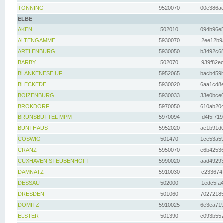
TÖNNING
9520070
00e386ac
ELBE
AKEN
502010
094b96e5
ALTENGAMME
5930070
2ee12b9a
ARTLENBURG
5930050
b3492c68
BARBY
502070
939f82ec
BLANKENESE UF
5952065
bacb459b
BLECKEDE
5930020
6aa1cd8e
BOIZENBURG
5930033
33e0bce0
BROKDORF
5970050
610ab204
BRUNSBÜTTEL MPM
5970094
d4f5f719
BUNTHAUS
5952020
ae1b91d0
COSWIG
501470
1ce53a59
CRANZ
5950070
e6b42536
CUXHAVEN STEUBENHÖFT
5990020
aad49293
DAMNATZ
5910030
c233674f
DESSAU
502000
1edc5fa4
DRESDEN
501060
70272185
DÖMITZ
5910025
6e3ea719
ELSTER
501390
c093b557