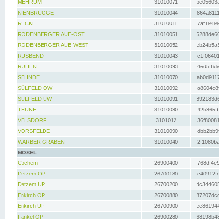
MEHRUM
31010071
be05603a
NIENBRÜGGE
31010044
864a8111
RECKE
31010011
7af19499
RODENBERGER AUE-OST
31010051
6288de60
RODENBERGER AUE-WEST
31010052
eb24b5a3
RUSBEND
31010043
c1f06401
RÜHEN
31010093
4ed5f6da
SEHNDE
31010070
ab0d9117
SÜLFELD OW
31010092
a8604e8f
SÜLFELD UW
31010091
892183d6
THUNE
31010080
42b865fb
VELSDORF
3101012
36f80081
VORSFELDE
31010090
dbb2bb9f
WARBER GRABEN
31010040
2f1080ba
MOSEL
Cochem
26900400
768df4e9
Detzem OP
26700180
c40912fd
Detzem UP
26700200
dc344605
Enkirch OP
26700880
87207dcd
Enkirch UP
26700900
ee861944
Fankel OP
26900280
68198b48