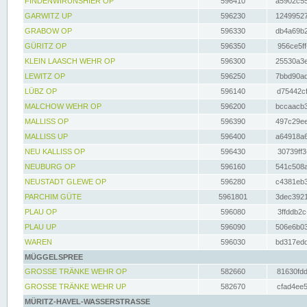
FINDENWIRUNSHIER OP
596410
a5902c55
GARWITZ UP
596230
12499527
GRABOW OP
596330
db4a69b2
GÜRITZ OP
596350
956ce5ff
KLEIN LAASCH WEHR OP
596300
25530a3e
LEWITZ OP
596250
7bbd90ad
LÜBZ OP
596140
d75442cf
MALCHOW WEHR OP
596200
bccaacb3
MALLISS OP
596390
497c29ee
MALLISS UP
596400
a64918a6
NEU KALLISS OP
596430
30739ff3
NEUBURG OP
596160
541c508a
NEUSTADT GLEWE OP
596280
c4381eb3
PARCHIM GÜTE
5961801
3dec3921
PLAU OP
596080
3ffddb2c
PLAU UP
596090
506e6b03
WAREN
596030
bd317edd
MÜGGELSPREE
GROSSE TRÄNKE WEHR OP
582660
81630fdd
GROSSE TRÄNKE WEHR UP
582670
cfad4ee5
MÜRITZ-HAVEL-WASSERSTRASSE