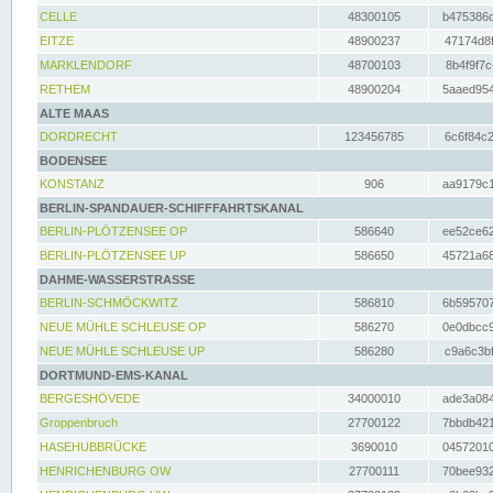
CELLE
48300105
b475386c
EITZE
48900237
47174d8f
MARKLENDORF
48700103
8b4f9f7c
RETHEM
48900204
5aaed954
ALTE MAAS
DORDRECHT
123456785
6c6f84c2
BODENSEE
KONSTANZ
906
aa9179c1
BERLIN-SPANDAUER-SCHIFFFAHRTSKANAL
BERLIN-PLÖTZENSEE OP
586640
ee52ce62
BERLIN-PLÖTZENSEE UP
586650
45721a68
DAHME-WASSERSTRASSE
BERLIN-SCHMÖCKWITZ
586810
6b595707
NEUE MÜHLE SCHLEUSE OP
586270
0e0dbcc9
NEUE MÜHLE SCHLEUSE UP
586280
c9a6c3bf
DORTMUND-EMS-KANAL
BERGESHÖVEDE
34000010
ade3a084
Groppenbruch
27700122
7bbdb421
HASEHUBBRÜCKE
3690010
04572010
HENRICHENBURG OW
27700111
70bee932