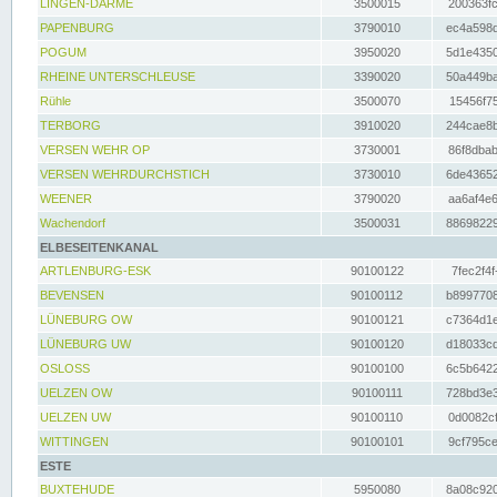
LINGEN-DARME
3500015
200363fc
PAPENBURG
3790010
ec4a598d
POGUM
3950020
5d1e4350
RHEINE UNTERSCHLEUSE
3390020
50a449ba
Rühle
3500070
15456f75
TERBORG
3910020
244cae8b
VERSEN WEHR OP
3730001
86f8dbab
VERSEN WEHRDURCHSTICH
3730010
6de43652
WEENER
3790020
aa6af4e6
Wachendorf
3500031
88698229
ELBESEITENKANAL
ARTLENBURG-ESK
90100122
7fec2f4f
BEVENSEN
90100112
b8997708
LÜNEBURG OW
90100121
c7364d1e
LÜNEBURG UW
90100120
d18033cd
OSLOSS
90100100
6c5b6422
UELZEN OW
90100111
728bd3e3
UELZEN UW
90100110
0d0082cf
WITTINGEN
90100101
9cf795ce
ESTE
BUXTEHUDE
5950080
8a08c920