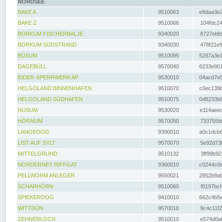
NORDSEE
BAKE A
9510063
e8daa3e2
BAKE Z
9510066
104fdc24
BORKUM FISCHERBALJE
9340020
8727ebfd
BORKUM SÜDSTRAND
9340030
478f21e9
BÜSUM
9510095
5287a3e1
DAGEBÜLL
9570040
6233e901
EIDER-SPERRWERK AP
9530010
04acd7e5
HELGOLAND BINNENHAFEN
9510070
c0ec139b
HELGOLAND SÜDHAFEN
9510075
0d8233b8
HUSUM
9530020
e114aeec
HÖRNUM
9570050
733755fd
LANGEOOG
9390010
a0c1dcb6
LIST AUF SYLT
9570070
5e92d73f
MITTELGRUND
9510132
3ff99b92
NORDERNEY RIFFGAT
9360010
c0244c0e
PELLWORM ANLEGER
9550021
2852b9ab
SCHARHÖRN
9510060
f0197bcf
SPIEKEROOG
9410010
662c4b5e
WITTDÜN
9570010
9c4c11f2
ZEHNERLOCH
9510010
e574d0af