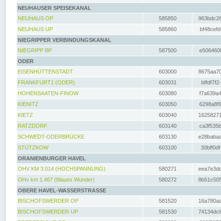
NEUHAUSER SPEISEKANAL
NEUHAUS OP
585850
963bdc26
NEUHAUS UP
585860
bf48cefd
NIEGRIPPER VERBINDUNGSKANAL
NIEGRIPP BP
587500
e506460f
ODER
EISENHÜTTENSTADT
603000
8675aa70
FRANKFURT1 (ODER)
603031
bffdf7f2
HOHENSAATEN-FINOW
603080
f7a639a4
KIENITZ
603050
6298a8f9
KIETZ
603040
16258271
RATZDORF
603140
ca3f535b
SCHWEDT-ODERBRÜCKE
603130
e28babaa
STÜTZKOW
603100
30bff0df
ORANIENBURGER HAVEL
OHV KM 3.014 (HOCHSPANNUNG)
580271
eea7e3dc
OHv km 1.467 (Blaues Wunder)
580272
8b51c505
OBERE HAVEL-WASSERSTRASSE
BISCHOFSWERDER OP
581520
16a780aa
BISCHOFSWERDER UP
581530
74134dc6