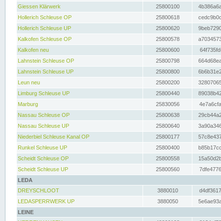
Giessen Klärwerk
25800100
4b386a6a
Hollerich Schleuse OP
25800618
cedc9b0c
Hollerich Schleuse UP
25800620
9beb7290
Kalkofen Schleuse OP
25800578
a7034573
Kalkofen neu
25800600
64f735fd
Lahnstein Schleuse OP
25800798
664d68ea
Lahnstein Schleuse UP
25800800
6b6b31e2
Leun neu
25800200
32807065
Limburg Schleuse UP
25800440
89038b42
Marburg
25830056
4e7a6cfa
Nassau Schleuse OP
25800638
29cb44a2
Nassau Schleuse UP
25800640
3a90a346
Niederbiel Schleuse Kanal OP
25800177
57c8e437
Runkel Schleuse UP
25800400
b85b17cc
Scheidt Schleuse OP
25800558
15a50d2b
Scheidt Schleuse UP
25800560
7dfe4776
LEDA
DREYSCHLOOT
3880010
d4df3617
LEDASPERRWERK UP
3880050
5e6ae93a
LEINE