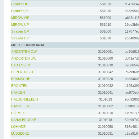
Diemitz OP
581020
d6426c42
Diemitz UP
581030
6b3b55e2
MIROW OP
581000
ab13c115
MIROW UP
581010
19cc3b9a
Strasen OP
581060
117877ec
Strasen UP
581070
2cc40997
MITTELLANDKANAL
ANDERTEN OW
31010061
bc20d819
ANDERTEN UW
31010060
dd41a7d6
BAD ESSEN
31010030
6760b547
BERENBUSCH
31010042
d2c8f60e
BRAMSCHE
31010020
bec8a6a5
BROXTEN
31010032
1125a391
HAHLEN
31010041
ac970eb0
HALDENSLEBEN
3101013
90d92801
HANN. LIST
31010062
27dfd137
HÖRSTEL
31010010
6c7c180f
KANALBRÜCKE
3101018
32b997c2
LOHNDE
31010050
516c4814
LÜBBECKE
31010031
c2aa9164