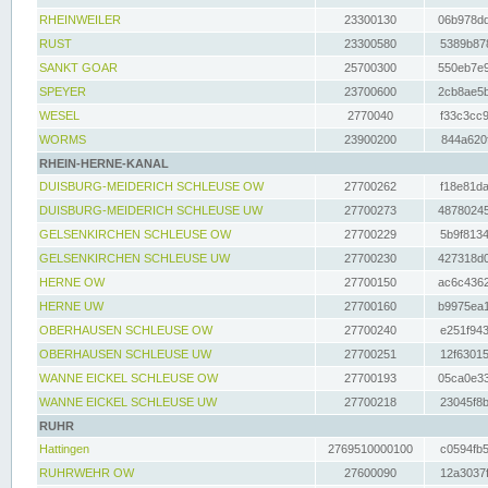
RHEINWEILER
23300130
06b978dd
RUST
23300580
5389b878
SANKT GOAR
25700300
550eb7e9
SPEYER
23700600
2cb8ae5b
WESEL
2770040
f33c3cc9
WORMS
23900200
844a620f
RHEIN-HERNE-KANAL
DUISBURG-MEIDERICH SCHLEUSE OW
27700262
f18e81da
DUISBURG-MEIDERICH SCHLEUSE UW
27700273
48780245
GELSENKIRCHEN SCHLEUSE OW
27700229
5b9f8134
GELSENKIRCHEN SCHLEUSE UW
27700230
427318d0
HERNE OW
27700150
ac6c4362
HERNE UW
27700160
b9975ea1
OBERHAUSEN SCHLEUSE OW
27700240
e251f943
OBERHAUSEN SCHLEUSE UW
27700251
12f63015
WANNE EICKEL SCHLEUSE OW
27700193
05ca0e33
WANNE EICKEL SCHLEUSE UW
27700218
23045f8b
RUHR
Hattingen
2769510000100
c0594fb5
RUHRWEHR OW
27600090
12a3037f