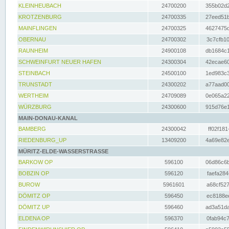
KLEINHEUBACH
24700200
355b02d2
KROTZENBURG
24700335
27eed51b
MAINFLINGEN
24700325
4627475d
OBERNAU
24700302
3c7cfb10
RAUNHEIM
24900108
db1684c1
SCHWEINFURT NEUER HAFEN
24300304
42ecae60
STEINBACH
24500100
1ed983c3
TRUNSTADT
24300202
a77aad00
WERTHEIM
24709089
0e065a22
WÜRZBURG
24300600
915d76e1
MAIN-DONAU-KANAL
BAMBERG
24300042
ff02f181
RIEDENBURG_UP
13409200
4a69e82e
MÜRITZ-ELDE-WASSERSTRASSE
BARKOW OP
596100
06d86c6b
BOBZIN OP
596120
faefa284
BUROW
5961601
a68cf527
DÖMITZ OP
596450
ec8188ee
DÖMITZ UP
596460
ad3a51da
ELDENA OP
596370
0fab94c7