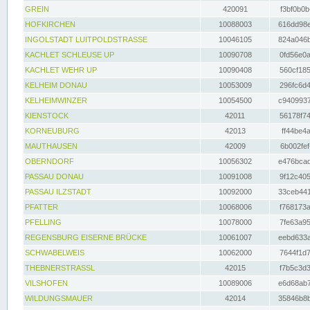
GREIN
420091
f3bf0b0b
HOFKIRCHEN
10088003
616dd98e
INGOLSTADT LUITPOLDSTRASSE
10046105
824a046b
KACHLET SCHLEUSE UP
10090708
0fd56e0a
KACHLET WEHR UP
10090408
560cf185
KELHEIM DONAU
10053009
296fc6d4
KELHEIMWINZER
10054500
c9409937
KIENSTOCK
42011
56178f74
KORNEUBURG
42013
ff44be4a
MAUTHAUSEN
42009
6b002fef
OBERNDORF
10056302
e476bcad
PASSAU DONAU
10091008
9f12c405
PASSAU ILZSTADT
10092000
33ceb441
PFATTER
10068006
f768173a
PFELLING
10078000
7fe63a95
REGENSBURG EISERNE BRÜCKE
10061007
eebd633a
SCHWABELWEIS
10062000
7644f1d7
THEBNERSTRASSL
42015
f7b5c3d3
VILSHOFEN
10089006
e6d68ab7
WILDUNGSMAUER
42014
35846b8b