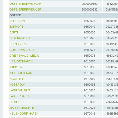
OSTE-SPERRWERK AP
9000000590
8c3295dc
OSTE-SPERRWERK BP
9000000532
7cb4566b
OSTSEE
ALTHAGEN
9650024
b8d05bf9
BARHÖFT
9650040
09227288
BARTH
9650030
00c33ed9
ECKERNFÖRDE
9610045
1faa9b2c
FLENSBURG
9610010
9e19c411
GREIFSWALD OIE
9690078
087b6386
GREIFSWALD-WIECK
9650073
6b53ef42
HEILIGENHAFEN
9610070
06219dd9
KAPPELN
9610035
b09f2243
KIEL-HOLTENAU
9610066
3ad4013f
KLOSTER
9670050
905e7328
KOSEROW
9690093
c0f33a36
LANGBALLIGAU
9610015
5a33bf14
LAUTERBACH
9670063
91922b9b
LT KIEL
9610050
736437d7
MARIENLEUCHTE
9610075
8effc15d
NEUENDORF HAFEN
9670046
492f85b8