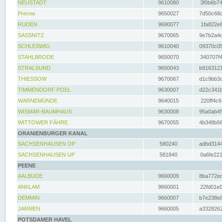
NEUSTADT
9610080
3f0b6b74
Prerow
9650027
7d50c68c
RUDEN
9690077
1fa822e6
SASSNITZ
9670065
9e7b2a4d
SCHLESWIG
9610040
09370c05
STAHLBRODE
9650070
340707f4
STRALSUND
9650043
b9163121
THIESSOW
9670067
d1c9bb3c
TIMMENDORF POEL
9630007
d22c341b
WARNEMÜNDE
9640015
220ff4c6
WISMAR-BAUMHAUS
9630008
95a0ab45
WITTOWER FÄHRE
9670055
4b348b56
ORANIENBURGER KANAL
SACHSENHAUSEN OP
580240
adbd3144
SACHSENHAUSEN UP
581840
0a6fe221
PEENE
AALBUDE
9660009
8ba772ed
ANKLAM
9660001
22fd01e0
DEMMIN
9660007
b7e238e8
JARMEN
9660005
a3328262
POTSDAMER HAVEL