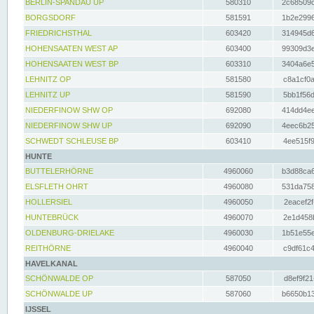
BERLIN-SPANDAU UP
580310
2c68509c
BORGSDORF
581591
1b2e2996
FRIEDRICHSTHAL
603420
314945d6
HOHENSAATEN WEST AP
603400
99309d3e
HOHENSAATEN WEST BP
603310
3404a6e5
LEHNITZ OP
581580
c8a1cf0a
LEHNITZ UP
581590
5bb1f56d
NIEDERFINOW SHW OP
692080
414dd4ee
NIEDERFINOW SHW UP
692090
4eec6b25
SCHWEDT SCHLEUSE BP
603410
4ee515f9
HUNTE
BUTTELERHÖRNE
4960060
b3d88ca6
ELSFLETH OHRT
4960080
531da758
HOLLERSIEL
4960050
2eacef2f
HUNTEBRÜCK
4960070
2e1d458b
OLDENBURG-DRIELAKE
4960030
1b51e55e
REITHÖRNE
4960040
c9df61c4
HAVELKANAL
SCHÖNWALDE OP
587050
d8ef9f21
SCHÖNWALDE UP
587060
b6650b13
IJSSEL