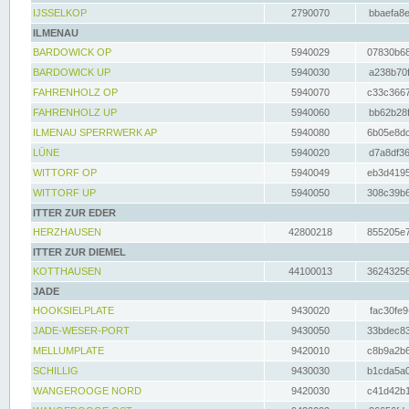
IJSSELKOP
2790070
bbaefa8e
ILMENAU
BARDOWICK OP
5940029
07830b68
BARDOWICK UP
5940030
a238b70f
FAHRENHOLZ OP
5940070
c33c3667
FAHRENHOLZ UP
5940060
bb62b28f
ILMENAU SPERRWERK AP
5940080
6b05e8dc
LÜNE
5940020
d7a8df36
WITTORF OP
5940049
eb3d4195
WITTORF UP
5940050
308c39b6
ITTER ZUR EDER
HERZHAUSEN
42800218
855205e7
ITTER ZUR DIEMEL
KOTTHAUSEN
44100013
36243256
JADE
HOOKSIELPLATE
9430020
fac30fe9
JADE-WESER-PORT
9430050
33bdec83
MELLUMPLATE
9420010
c8b9a2b6
SCHILLIG
9430030
b1cda5a0
WANGEROOGE NORD
9420030
c41d42b1