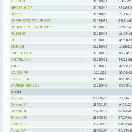
MEHRUM
31010071
be05603a
NIENBRÜGGE
31010044
864a8111
RECKE
31010011
7af19499
RODENBERGER AUE-OST
31010051
6288de60
RODENBERGER AUE-WEST
31010052
eb24b5a3
RUSBEND
31010043
c1f06401
RÜHEN
31010093
4ed5f6da
SEHNDE
31010070
ab0d9117
SÜLFELD OW
31010092
a8604e8f
SÜLFELD UW
31010091
892183d6
THUNE
31010080
42b865fb
VELSDORF
3101012
36f80081
VORSFELDE
31010090
dbb2bb9f
WARBER GRABEN
31010040
2f1080ba
MOSEL
Cochem
26900400
768df4e9
Detzem OP
26700180
c40912fd
Detzem UP
26700200
dc344605
Enkirch OP
26700880
87207dcd
Enkirch UP
26700900
ee861944
Fankel OP
26900280
68198b48