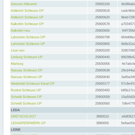
Giessen Klärwerk
25800100
4b386a6a
Hollerich Schleuse OP
25800618
cedc9b0c
Hollerich Schleuse UP
25800620
9beb7290
Kalkofen Schleuse OP
25800578
a7034573
Kalkofen neu
25800600
64f735fd
Lahnstein Schleuse OP
25800798
664d68ea
Lahnstein Schleuse UP
25800800
6b6b31e2
Leun neu
25800200
32807065
Limburg Schleuse UP
25800440
89038b42
Marburg
25830056
4e7a6cfa
Nassau Schleuse OP
25800638
29cb44a2
Nassau Schleuse UP
25800640
3a90a346
Niederbiel Schleuse Kanal OP
25800177
57c8e437
Runkel Schleuse UP
25800400
b85b17cc
Scheidt Schleuse OP
25800558
15a50d2b
Scheidt Schleuse UP
25800560
7dfe4776
LEDA
DREYSCHLOOT
3880010
d4df3617
LEDASPERRWERK UP
3880050
5e6ae93a
LEINE