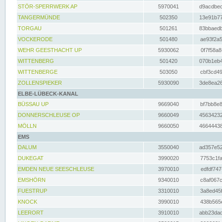
STÖR-SPERRWERK AP
5970041
d9acdbec
TANGERMÜNDE
502350
13e91b77
TORGAU
501261
83bbaedb
VOCKERODE
501480
ae93f2a5
WEHR GEESTHACHT UP
5930062
0f7f58a8
WITTENBERG
501420
070b1eb4
WITTENBERGE
503050
cbf3cd49
ZOLLENSPIEKER
5930090
3de8ea26
ELBE-LÜBECK-KANAL
BÜSSAU UP
9669040
bf7bb8e8
DONNERSCHLEUSE OP
9660049
45634232
MÖLLN
9660050
46644438
EMS
DALUM
3550040
ad357e52
DUKEGAT
3990020
7753c1fa
EMDEN NEUE SEESCHLEUSE
3970010
edfdf747
EMSHÖRN
9340010
c8af067c
FUESTRUP
3310010
3a8ed45f
KNOCK
3990010
438b565e
LEERORT
3910010
abb23dad