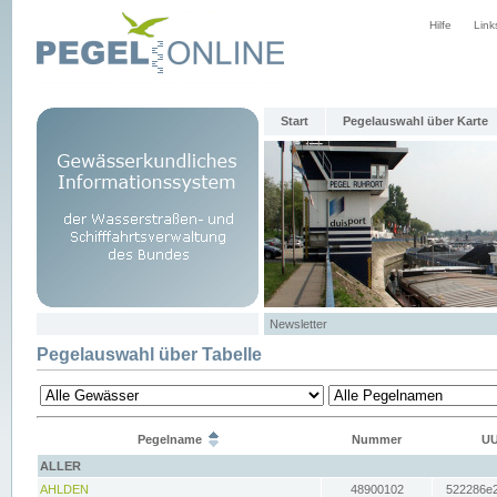
Hilfe
Link
Start
Pegelauswahl über Karte
Newsletter
Pegelauswahl über Tabelle
Pegelname
Nummer
UU
ALLER
AHLDEN
48900102
522286e2