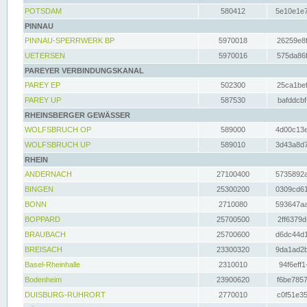
POTSDAM
580412
5e10e1e7
PINNAU
PINNAU-SPERRWERK BP
5970018
26259e8f
UETERSEN
5970016
575da86f
PAREYER VERBINDUNGSKANAL
PAREY EP
502300
25ca1bef
PAREY UP
587530
bafddcbf
RHEINSBERGER GEWÄSSER
WOLFSBRUCH OP
589000
4d00c13e
WOLFSBRUCH UP
589010
3d43a8d7
RHEIN
ANDERNACH
27100400
5735892a
BINGEN
25300200
0309cd61
BONN
2710080
593647aa
BOPPARD
25700500
2ff6379d
BRAUBACH
25700600
d6dc44d1
BREISACH
23300320
9da1ad2b
Basel-Rheinhalle
2310010
94f6eff1
Bodenheim
23900620
f6be7857
DUISBURG-RUHRORT
2770010
c0f51e35