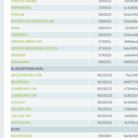
LINGEN-DARME
3500015
200363fc
PAPENBURG
3790010
ec4a598d
POGUM
3950020
5d1e4350
RHEINE UNTERSCHLEUSE
3390020
50a449ba
Rühle
3500070
15456f75
TERBORG
3910020
244cae8b
VERSEN WEHR OP
3730001
86f8dbab
VERSEN WEHRDURCHSTICH
3730010
6de43652
WEENER
3790020
aa6af4e6
Wachendorf
3500031
88698229
ELBESEITENKANAL
ARTLENBURG-ESK
90100122
7fec2f4f
BEVENSEN
90100112
b8997708
LÜNEBURG OW
90100121
c7364d1e
LÜNEBURG UW
90100120
d18033cd
OSLOSS
90100100
6c5b6422
UELZEN OW
90100111
728bd3e3
UELZEN UW
90100110
0d0082cf
WITTINGEN
90100101
9cf795ce
ESTE
BUXTEHUDE
5950080
8a08c920