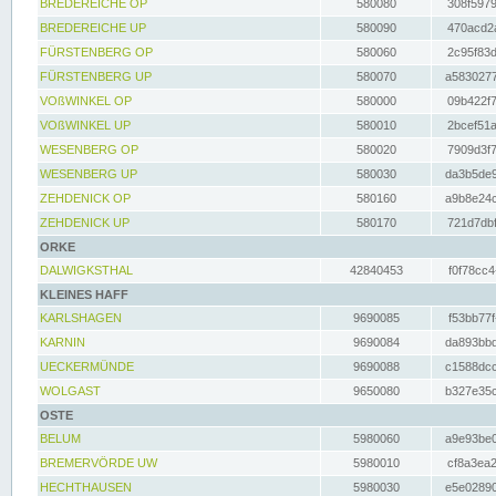
BREDEREICHE OP
580080
308f5979
BREDEREICHE UP
580090
470acd2a
FÜRSTENBERG OP
580060
2c95f83d
FÜRSTENBERG UP
580070
a5830277
VOßWINKEL OP
580000
09b422f7
VOßWINKEL UP
580010
2bcef51a
WESENBERG OP
580020
7909d3f7
WESENBERG UP
580030
da3b5de9
ZEHDENICK OP
580160
a9b8e24c
ZEHDENICK UP
580170
721d7dbf
ORKE
DALWIGKSTHAL
42840453
f0f78cc4
KLEINES HAFF
KARLSHAGEN
9690085
f53bb77f
KARNIN
9690084
da893bbd
UECKERMÜNDE
9690088
c1588dcc
WOLGAST
9650080
b327e35c
OSTE
BELUM
5980060
a9e93be0
BREMERVÖRDE UW
5980010
cf8a3ea2
HECHTHAUSEN
5980030
e5e02890