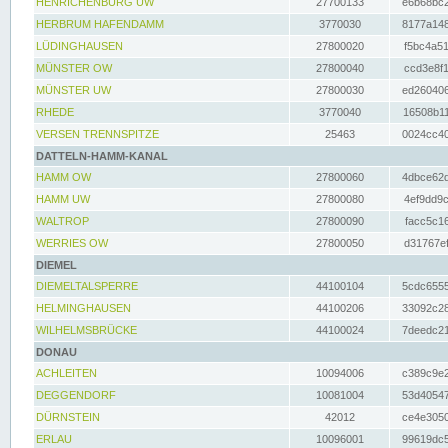
HENRICHENBURG UW
27700133
e6b68bc2
HERBRUM HAFENDAMM
3770030
8177a148
LÜDINGHAUSEN
27800020
f5bc4a51
MÜNSTER OW
27800040
ccd3e8f1
MÜNSTER UW
27800030
ed260406
RHEDE
3770040
16508b11
VERSEN TRENNSPITZE
25463
0024cc40
DATTELN-HAMM-KANAL
HAMM OW
27800060
4dbce62d
HAMM UW
27800080
4ef9dd9c
WALTROP
27800090
facc5c16
WERRIES OW
27800050
d31767ef
DIEMEL
DIEMELTALSPERRE
44100104
5cdc6555
HELMINGHAUSEN
44100206
33092c28
WILHELMSBRÜCKE
44100024
7deedc21
DONAU
ACHLEITEN
10094006
c389c9e2
DEGGENDORF
10081004
53d40547
DÜRNSTEIN
42012
ce4e3050
ERLAU
10096001
99619dc5