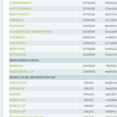
KLEINHEUBACH
24700200
355b02d2
KROTZENBURG
24700335
27eed51b
MAINFLINGEN
24700325
4627475d
OBERNAU
24700302
3c7cfb10
RAUNHEIM
24900108
db1684c1
SCHWEINFURT NEUER HAFEN
24300304
42ecae60
STEINBACH
24500100
1ed983c3
TRUNSTADT
24300202
a77aad00
WERTHEIM
24709089
0e065a22
WÜRZBURG
24300600
915d76e1
MAIN-DONAU-KANAL
BAMBERG
24300042
ff02f181
RIEDENBURG_UP
13409200
4a69e82e
MÜRITZ-ELDE-WASSERSTRASSE
BARKOW OP
596100
06d86c6b
BOBZIN OP
596120
faefa284
BUROW
5961601
a68cf527
DÖMITZ OP
596450
ec8188ee
DÖMITZ UP
596460
ad3a51da
ELDENA OP
596370
0fab94c7