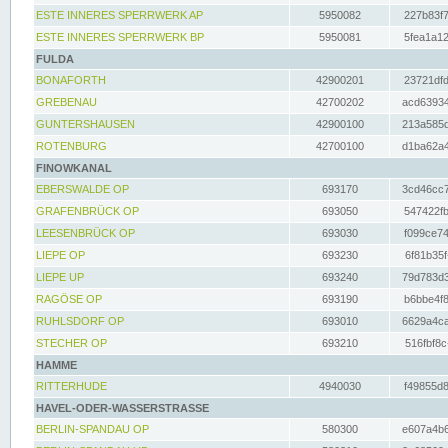
ESTE INNERES SPERRWERK AP
5950082
227b83f7
ESTE INNERES SPERRWERK BP
5950081
5fea1a12
FULDA
BONAFORTH
42900201
23721dfd
GREBENAU
42700202
acd63934
GUNTERSHAUSEN
42900100
213a585d
ROTENBURG
42700100
d1ba62a4
FINOWKANAL
EBERSWALDE OP
693170
3cd46cc7
GRAFENBRÜCK OP
693050
547422fb
LEESENBRÜCK OP
693030
f099ce74
LIEPE OP
693230
6f81b35f
LIEPE UP
693240
79d783d3
RAGÖSE OP
693190
b6bbe4f8
RUHLSDORF OP
693010
6629a4ca
STECHER OP
693210
516fbf8c
HAMME
RITTERHUDE
4940030
f49855d8
HAVEL-ODER-WASSERSTRASSE
BERLIN-SPANDAU OP
580300
e607a4b6