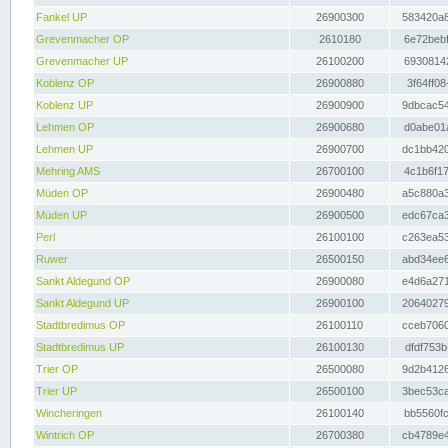
Fankel UP
26900300
583420a8
Grevenmacher OP
2610180
6e72bebf
Grevenmacher UP
26100200
69308142
Koblenz OP
26900880
3f64ff08
Koblenz UP
26900900
9dbcac54
Lehmen OP
26900680
d0abe01a
Lehmen UP
26900700
dc1bb420
Mehring AMS
26700100
4c1b6f17
Müden OP
26900480
a5c880a3
Müden UP
26900500
edc67ca3
Perl
26100100
c263ea53
Ruwer
26500150
abd34ee6
Sankt Aldegund OP
26900080
e4d6a271
Sankt Aldegund UP
26900100
20640279
Stadtbredimus OP
26100110
cceb7060
Stadtbredimus UP
26100130
dfdf753b
Trier OP
26500080
9d2b4126
Trier UP
26500100
3bec53ca
Wincheringen
26100140
bb5560fc
Wintrich OP
26700380
cb4789e4