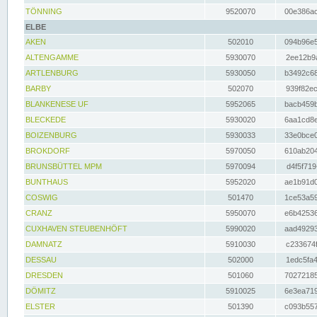
TÖNNING
9520070
00e386ac
ELBE
AKEN
502010
094b96e5
ALTENGAMME
5930070
2ee12b9a
ARTLENBURG
5930050
b3492c68
BARBY
502070
939f82ec
BLANKENESE UF
5952065
bacb459b
BLECKEDE
5930020
6aa1cd8e
BOIZENBURG
5930033
33e0bce0
BROKDORF
5970050
610ab204
BRUNSBÜTTEL MPM
5970094
d4f5f719
BUNTHAUS
5952020
ae1b91d0
COSWIG
501470
1ce53a59
CRANZ
5950070
e6b42536
CUXHAVEN STEUBENHÖFT
5990020
aad49293
DAMNATZ
5910030
c233674f
DESSAU
502000
1edc5fa4
DRESDEN
501060
70272185
DÖMITZ
5910025
6e3ea719
ELSTER
501390
c093b557