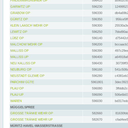
FINDENWIRUNSHIER OP
596410
a5902c55
GARWITZ UP
596230
12499527
GRABOW OP
596330
db4a69b2
GÜRITZ OP
596350
956ce5ff
KLEIN LAASCH WEHR OP
596300
25530a3e
LEWITZ OP
596250
7bbd90ad
LÜBZ OP
596140
d75442cf
MALCHOW WEHR OP
596200
bccaacb3
MALLISS OP
596390
497c29ee
MALLISS UP
596400
a64918a6
NEU KALLISS OP
596430
30739ff3
NEUBURG OP
596160
541c508a
NEUSTADT GLEWE OP
596280
c4381eb3
PARCHIM GÜTE
5961801
3dec3921
PLAU OP
596080
3ffddb2c
PLAU UP
596090
506e6b03
WAREN
596030
bd317edd
MÜGGELSPREE
GROSSE TRÄNKE WEHR OP
582660
81630fdd
GROSSE TRÄNKE WEHR UP
582670
cfad4ee5
MÜRITZ-HAVEL-WASSERSTRASSE