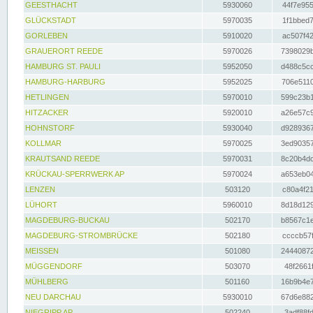
GEESTHACHT
5930060
44f7e955
GLÜCKSTADT
5970035
1f1bbed7
GORLEBEN
5910020
ac507f42
GRAUERORT REEDE
5970026
7398029b
HAMBURG ST. PAULI
5952050
d488c5cc
HAMBURG-HARBURG
5952025
706e5110
HETLINGEN
5970010
599c23b1
HITZACKER
5920010
a26e57c9
HOHNSTORF
5930040
d9289367
KOLLMAR
5970025
3ed90357
KRAUTSAND REEDE
5970031
8c20b4dc
KRÜCKAU-SPERRWERK AP
5970024
a653eb04
LENZEN
503120
c80a4f21
LÜHORT
5960010
8d18d129
MAGDEBURG-BUCKAU
502170
b8567c1e
MAGDEBURG-STROMBRÜCKE
502180
ccccb57f
MEISSEN
501080
24440872
MÜGGENDORF
503070
48f2661f
MÜHLBERG
501160
16b9b4e7
NEU DARCHAU
5930010
67d6e882
NIEGRIPP AP
502240
3adf88fd