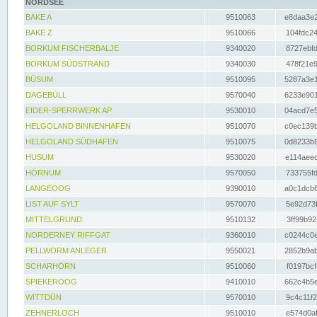
NORDSEE
BAKE A
9510063
e8daa3e2
BAKE Z
9510066
104fdc24
BORKUM FISCHERBALJE
9340020
8727ebfd
BORKUM SÜDSTRAND
9340030
478f21e9
BÜSUM
9510095
5287a3e1
DAGEBÜLL
9570040
6233e901
EIDER-SPERRWERK AP
9530010
04acd7e5
HELGOLAND BINNENHAFEN
9510070
c0ec139b
HELGOLAND SÜDHAFEN
9510075
0d8233b8
HUSUM
9530020
e114aeec
HÖRNUM
9570050
733755fd
LANGEOOG
9390010
a0c1dcb6
LIST AUF SYLT
9570070
5e92d73f
MITTELGRUND
9510132
3ff99b92
NORDERNEY RIFFGAT
9360010
c0244c0e
PELLWORM ANLEGER
9550021
2852b9ab
SCHARHÖRN
9510060
f0197bcf
SPIEKEROOG
9410010
662c4b5e
WITTDÜN
9570010
9c4c11f2
ZEHNERLOCH
9510010
e574d0af