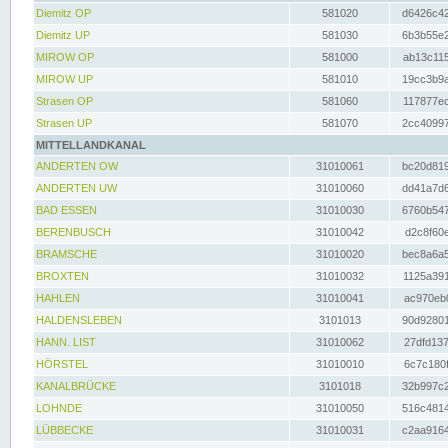
Diemitz OP
581020
d6426c42
Diemitz UP
581030
6b3b55e2
MIROW OP
581000
ab13c115
MIROW UP
581010
19cc3b9a
Strasen OP
581060
117877ec
Strasen UP
581070
2cc40997
MITTELLANDKANAL
ANDERTEN OW
31010061
bc20d819
ANDERTEN UW
31010060
dd41a7d6
BAD ESSEN
31010030
6760b547
BERENBUSCH
31010042
d2c8f60e
BRAMSCHE
31010020
bec8a6a5
BROXTEN
31010032
1125a391
HAHLEN
31010041
ac970eb0
HALDENSLEBEN
3101013
90d92801
HANN. LIST
31010062
27dfd137
HÖRSTEL
31010010
6c7c180f
KANALBRÜCKE
3101018
32b997c2
LOHNDE
31010050
516c4814
LÜBBECKE
31010031
c2aa9164