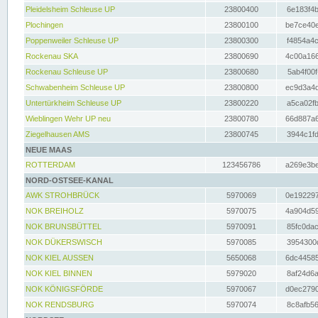
Pleidelsheim Schleuse UP
23800400
6e183f4b
Plochingen
23800100
be7ce40e
Poppenweiler Schleuse UP
23800300
f4854a4c
Rockenau SKA
23800690
4c00a166
Rockenau Schleuse UP
23800680
5ab4f00f
Schwabenheim Schleuse UP
23800800
ec9d3a4d
Untertürkheim Schleuse UP
23800220
a5ca02fb
Wieblingen Wehr UP neu
23800780
66d887a6
Ziegelhausen AMS
23800745
3944c1fd
NEUE MAAS
ROTTERDAM
123456786
a269e3be
NORD-OSTSEE-KANAL
AWK STROHBRÜCK
5970069
0e192297
NOK BREIHOLZ
5970075
4a904d59
NOK BRUNSBÜTTEL
5970091
85fc0dac
NOK DÜKERSWISCH
5970085
3954300d
NOK KIEL AUSSEN
5650068
6dc44585
NOK KIEL BINNEN
5979020
8af24d6a
NOK KÖNIGSFÖRDE
5970067
d0ec2790
NOK RENDSBURG
5970074
8c8afb56