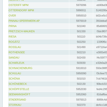
OSTERIFF MPM
5970096
eb90bd3f
OTTERNDORF MPM
5990011
5140295e
OVER
5950010
b02ce5c0
PINNAU-SPERRWERK AP
5970019
391bbba5
PIRNA
501040
85d686f1
PRETZSCH-MAUKEN
501330
f3dc8f07
RIESA
501110
b04b739d
ROGÄTZ
502250
133f0f6c
ROSSLAU
501490
e97116a4
ROTHENSEE
502210
e30f2e83
SANDAU
502430
f4c55f77
SCHARLEUK
503030
e32b0a28
SCHNACKENBURG
5910010
550e3885
SCHULAU
5950090
f3c6ee73
SCHÖNA
501010
7cb7461b
SCHÖNEBECK
502130
90bcb315
SCHÖPFSTELLE
5952030
fed4c295
SEEMANNSHÖFT
5952060
816affba
STADERSAND
5970013
80f0fc4d
STORKAU
502370
de4cc1db