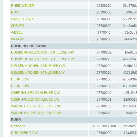
RHEINWEILER
23300130
06b978dd
RUST
23300580
5389b878
SANKT GOAR
25700300
550eb7e9
SPEYER
23700600
2cb8ae5b
WESEL
2770040
f33c3cc9
WORMS
23900200
844a620f
RHEIN-HERNE-KANAL
DUISBURG-MEIDERICH SCHLEUSE OW
27700262
f18e81da
DUISBURG-MEIDERICH SCHLEUSE UW
27700273
48780245
GELSENKIRCHEN SCHLEUSE OW
27700229
5b9f8134
GELSENKIRCHEN SCHLEUSE UW
27700230
427318d0
HERNE OW
27700150
ac6c4362
HERNE UW
27700160
b9975ea1
OBERHAUSEN SCHLEUSE OW
27700240
e251f943
OBERHAUSEN SCHLEUSE UW
27700251
12f63015
WANNE EICKEL SCHLEUSE OW
27700193
05ca0e33
WANNE EICKEL SCHLEUSE UW
27700218
23045f8b
RUHR
Hattingen
2769510000100
c0594fb5
RUHRWEHR OW
27600090
12a3037f