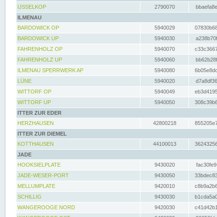
IJSSELKOP
2790070
bbaefa8e
ILMENAU
BARDOWICK OP
5940029
07830b68
BARDOWICK UP
5940030
a238b70f
FAHRENHOLZ OP
5940070
c33c3667
FAHRENHOLZ UP
5940060
bb62b28f
ILMENAU SPERRWERK AP
5940080
6b05e8dc
LÜNE
5940020
d7a8df36
WITTORF OP
5940049
eb3d4195
WITTORF UP
5940050
308c39b6
ITTER ZUR EDER
HERZHAUSEN
42800218
855205e7
ITTER ZUR DIEMEL
KOTTHAUSEN
44100013
36243256
JADE
HOOKSIELPLATE
9430020
fac30fe9
JADE-WESER-PORT
9430050
33bdec83
MELLUMPLATE
9420010
c8b9a2b6
SCHILLIG
9430030
b1cda5a0
WANGEROOGE NORD
9420030
c41d42b1