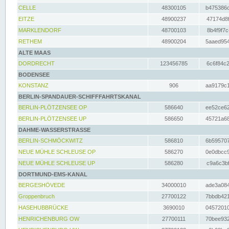
CELLE
48300105
b475386c
EITZE
48900237
47174d8f
MARKLENDORF
48700103
8b4f9f7c
RETHEM
48900204
5aaed954
ALTE MAAS
DORDRECHT
123456785
6c6f84c2
BODENSEE
KONSTANZ
906
aa9179c1
BERLIN-SPANDAUER-SCHIFFFAHRTSKANAL
BERLIN-PLÖTZENSEE OP
586640
ee52ce62
BERLIN-PLÖTZENSEE UP
586650
45721a68
DAHME-WASSERSTRASSE
BERLIN-SCHMÖCKWITZ
586810
6b595707
NEUE MÜHLE SCHLEUSE OP
586270
0e0dbcc9
NEUE MÜHLE SCHLEUSE UP
586280
c9a6c3bf
DORTMUND-EMS-KANAL
BERGESHÖVEDE
34000010
ade3a084
Groppenbruch
27700122
7bbdb421
HASEHUBBRÜCKE
3690010
04572010
HENRICHENBURG OW
27700111
70bee932