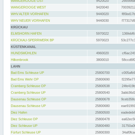
WANGEROOGE OST
9420020
26656fda
WANGEROOGE WEST
9420040
70039212
WHV ALTER VORHAFEN
9440020
f85bd17b
WHV NEUER VORHAFEN
9440030
f77317d9
KRÜCKAU
ELMSHORN HAFEN
5970022
136febf6
KRÜCKAU-SPERRWERK BP
5970023
53c277c3
KÜSTENKANAL
HUNDSMÜHLEN
4960020
cf6ac249
Hilkenbrook
3800010
58ccd6f0
LAHN
Bad Ems Schleuse UP
25800700
c005afb9
Bad Ems Wehr OP
25800690
f2295e77
Cramberg Schleuse OP
25800538
24fe419b
Cramberg Schleuse UP
25800540
3abb36d1
Dausenau Schleuse OP
25800678
9ceb358c
Dausenau Schleuse UP
25800680
eae91991
Diez Hafen
25800500
eadedeb6
Diez Schleuse OP
25800478
ea62ec5f
Diez Schleuse UP
25800480
31750a0f
Fürfurt Schleuse UP
25800300
34af0fca