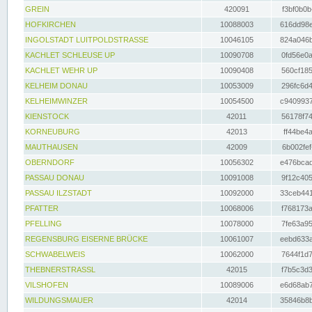
GREIN
420091
f3bf0b0b
HOFKIRCHEN
10088003
616dd98e
INGOLSTADT LUITPOLDSTRASSE
10046105
824a046b
KACHLET SCHLEUSE UP
10090708
0fd56e0a
KACHLET WEHR UP
10090408
560cf185
KELHEIM DONAU
10053009
296fc6d4
KELHEIMWINZER
10054500
c9409937
KIENSTOCK
42011
56178f74
KORNEUBURG
42013
ff44be4a
MAUTHAUSEN
42009
6b002fef
OBERNDORF
10056302
e476bcad
PASSAU DONAU
10091008
9f12c405
PASSAU ILZSTADT
10092000
33ceb441
PFATTER
10068006
f768173a
PFELLING
10078000
7fe63a95
REGENSBURG EISERNE BRÜCKE
10061007
eebd633a
SCHWABELWEIS
10062000
7644f1d7
THEBNERSTRASSL
42015
f7b5c3d3
VILSHOFEN
10089006
e6d68ab7
WILDUNGSMAUER
42014
35846b8b