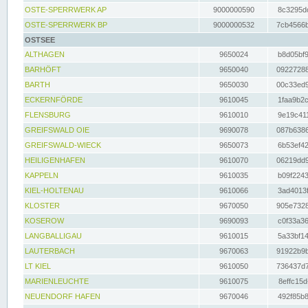
OSTE-SPERRWERK AP
9000000590
8c3295dc
OSTE-SPERRWERK BP
9000000532
7cb4566b
OSTSEE
ALTHAGEN
9650024
b8d05bf9
BARHÖFT
9650040
09227288
BARTH
9650030
00c33ed9
ECKERNFÖRDE
9610045
1faa9b2c
FLENSBURG
9610010
9e19c411
GREIFSWALD OIE
9690078
087b6386
GREIFSWALD-WIECK
9650073
6b53ef42
HEILIGENHAFEN
9610070
06219dd9
KAPPELN
9610035
b09f2243
KIEL-HOLTENAU
9610066
3ad4013f
KLOSTER
9670050
905e7328
KOSEROW
9690093
c0f33a36
LANGBALLIGAU
9610015
5a33bf14
LAUTERBACH
9670063
91922b9b
LT KIEL
9610050
736437d7
MARIENLEUCHTE
9610075
8effc15d
NEUENDORF HAFEN
9670046
492f85b8