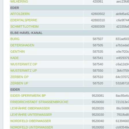
WILHERING
420061
aec23fd6
EDER
AFFOLDERN
42800502
ab9d5a42
EDERTALSPERRE
42800310
c6e9f744
SCHMITTLOTHEIM
42800309
d2155fa6
ELBE-HAVEL-KANAL
BURG
587507
831ad501
DETERSHAGEN
587505
a7b1eda9
GENTHIN
587535
e9e7f20c
KADE
587541
e4f29379
WUSTERWITZ OP
587540
c6a12d34
WUSTERWITZ UP
587550
3bfcf759
ZERBEN OP
587510
64c37072
ZERBEN UP
587520
532d8718
EIDER
EIDER-SPERRWERK BP
9520081
8ac85e6c
FRIEDRICHSTADT STRASSENBRÜCKE
9520060
721313e7
LEXFÄHRE OBERWASSER
9520020
86c5688f
LEXFÄHRE UNTERWASSER
9520030
7f01fbd8
NORDFELD OBERWASSER
9520040
61394669
NORDFELD UNTERWASSER
9520050
cb93548e