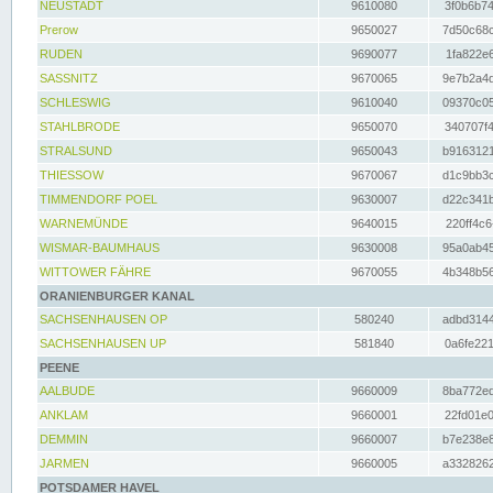
NEUSTADT
9610080
3f0b6b74
Prerow
9650027
7d50c68c
RUDEN
9690077
1fa822e6
SASSNITZ
9670065
9e7b2a4d
SCHLESWIG
9610040
09370c05
STAHLBRODE
9650070
340707f4
STRALSUND
9650043
b9163121
THIESSOW
9670067
d1c9bb3c
TIMMENDORF POEL
9630007
d22c341b
WARNEMÜNDE
9640015
220ff4c6
WISMAR-BAUMHAUS
9630008
95a0ab45
WITTOWER FÄHRE
9670055
4b348b56
ORANIENBURGER KANAL
SACHSENHAUSEN OP
580240
adbd3144
SACHSENHAUSEN UP
581840
0a6fe221
PEENE
AALBUDE
9660009
8ba772ed
ANKLAM
9660001
22fd01e0
DEMMIN
9660007
b7e238e8
JARMEN
9660005
a3328262
POTSDAMER HAVEL