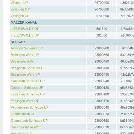
Wintrich UP
26700400
a392113c
Zeltingen OP
26700580
8b802863
Zeltingen UP
26700600
d867e7e9
MALZER KANAL
LIEBENWALDE OP
581540
3f8ceb6d
LIEBENWALDE UP
581550
a1cf60be
NECKAR
Aldingen Schleuse UP
23800280
dfdfb4ff
Beihingen Wehr UP
23800360
8a2e3048
Besigheim SKA
23800460
46d8ed02
Besigheim Schleuse UP
23800480
57db82c7
Besigheim Wehr UP
23800440
42c11b7a
Cannstatt Schleuse UP
23800240
7068d262
Deizisau Schleuse UP
23800120
c5b6243d
Esslingen Schleuse UP
23800180
130a3761
Esslingen Wehr OP
23800176
31c32a38
Feudenheim Schleuse UP
23800840
48a939b9
Gundelsheim UP
23800620
fc1072e4
Guttenbach Schleuse UP
23800660
bd36404b
Hassmersheim AMS
23800630
0e1b8ae0
Heidelberg UP
23800760
827b2685