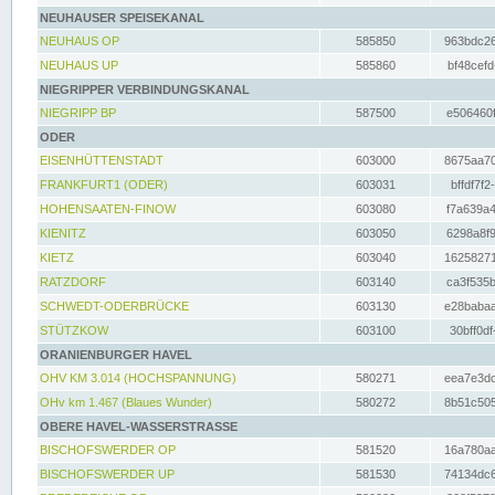
NEUHAUSER SPEISEKANAL
NEUHAUS OP
585850
963bdc26
NEUHAUS UP
585860
bf48cefd
NIEGRIPPER VERBINDUNGSKANAL
NIEGRIPP BP
587500
e506460f
ODER
EISENHÜTTENSTADT
603000
8675aa70
FRANKFURT1 (ODER)
603031
bffdf7f2
HOHENSAATEN-FINOW
603080
f7a639a4
KIENITZ
603050
6298a8f9
KIETZ
603040
16258271
RATZDORF
603140
ca3f535b
SCHWEDT-ODERBRÜCKE
603130
e28babaa
STÜTZKOW
603100
30bff0df
ORANIENBURGER HAVEL
OHV KM 3.014 (HOCHSPANNUNG)
580271
eea7e3dc
OHv km 1.467 (Blaues Wunder)
580272
8b51c505
OBERE HAVEL-WASSERSTRASSE
BISCHOFSWERDER OP
581520
16a780aa
BISCHOFSWERDER UP
581530
74134dc6