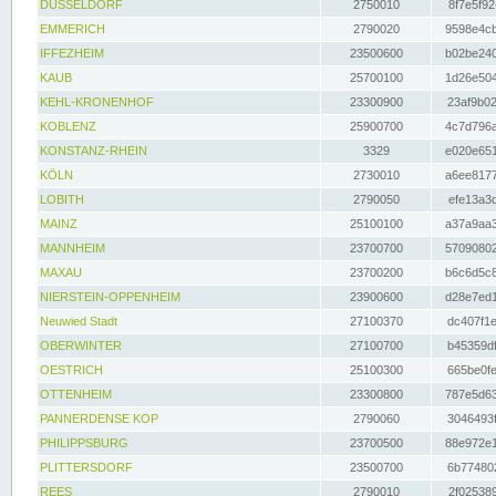
DÜSSELDORF
2750010
8f7e5f92
EMMERICH
2790020
9598e4cb
IFFEZHEIM
23500600
b02be240
KAUB
25700100
1d26e504
KEHL-KRONENHOF
23300900
23af9b02
KOBLENZ
25900700
4c7d796a
KONSTANZ-RHEIN
3329
e020e651
KÖLN
2730010
a6ee8177
LOBITH
2790050
efe13a3d
MAINZ
25100100
a37a9aa3
MANNHEIM
23700700
57090802
MAXAU
23700200
b6c6d5c8
NIERSTEIN-OPPENHEIM
23900600
d28e7ed1
Neuwied Stadt
27100370
dc407f1e
OBERWINTER
27100700
b45359df
OESTRICH
25100300
665be0fe
OTTENHEIM
23300800
787e5d63
PANNERDENSE KOP
2790060
3046493f
PHILIPPSBURG
23700500
88e972e1
PLITTERSDORF
23500700
6b774802
REES
2790010
2f025389