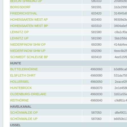
BERLIN-SPANDAU UP
580310
2c68509c
BORGSDORF
581591
1b2e2996
FRIEDRICHSTHAL
603420
314945d6
HOHENSAATEN WEST AP
603400
99309d3e
HOHENSAATEN WEST BP
603310
3404a6e5
LEHNITZ OP
581580
c8a1cf0a
LEHNITZ UP
581590
5bb1f56d
NIEDERFINOW SHW OP
692080
414dd4ee
NIEDERFINOW SHW UP
692090
4eec6b25
SCHWEDT SCHLEUSE BP
603410
4ee515f9
HUNTE
BUTTELERHÖRNE
4960060
b3d88ca6
ELSFLETH OHRT
4960080
531da758
HOLLERSIEL
4960050
2eacef2f
HUNTEBRÜCK
4960070
2e1d458b
OLDENBURG-DRIELAKE
4960030
1b51e55e
REITHÖRNE
4960040
c9df61c4
HAVELKANAL
SCHÖNWALDE OP
587050
d8ef9f21
SCHÖNWALDE UP
587060
b6650b13
IJSSEL