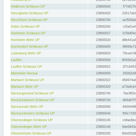
Heilbronn Schleuse UP
23800560
f77df170
Hessigheim Schleuse UP
23800420
23517de9
Hirschhorn Schleuse UP
23800700
acf505dd
Hofen Schleuse UP
23800260
cf2af1a4
Horkheim Schleuse UP
23800557
b76bf04c
Horkheim Wehr UP
23800520
d9b441a5
Kochendorf Schleuse UP
23800600
8f695e71
Ladenburg Wehr UP
23800820
70cee7df
Lauffen
23800500
8559d1a0
Lauffen Schleuse UP
23800501
2f7cb553
Mannheim Neckar
23800900
25582d3f
Marbach Schleuse UP
23800322
456974a8
Marbach Wehr UP
23800320
a73a9cb4
Neckargemünd Schleuse UP
23800740
7be3ff2e
Neckarsteinach Schleuse UP
23800720
d64d07f7
Neckarsulm Wehr UP
23800580
845944f8
Neckarzimmern Schleuse UP
23800640
f00c7183
Oberesslingen Schleuse UP
23800145
cbfae6bc
Oberesslingen Wehr UP
23800140
9de0843a
Obertürkheim Schleuse UP
23800200
80e002d8