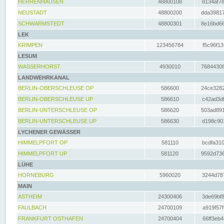
HERRENHAUSEN
48800108
8134af78
NEUSTADT
48800200
dda39817
SCHWARMSTEDT
48800301
8e16bd66
LEK
KRIMPEN
123456784
f5c96f13
LESUM
WASSERHORST
4930010
76844306
LANDWEHRKANAL
BERLIN-OBERSCHLEUSE OP
586600
24ce3282
BERLIN-OBERSCHLEUSE UP
586610
c42ad3df
BERLIN-UNTERSCHLEUSE OP
586620
503ad891
BERLIN-UNTERSCHLEUSE UP
586630
d198c901
LYCHENER GEWÄSSER
HIMMELPFORT OP
581110
bcdfa310
HIMMELPFORT UP
581120
9592d736
LÜHE
HORNEBURG
5960020
3244d787
MAIN
ASTHEIM
24300406
3de69bf8
FAULBACH
24700109
a919f57f
FRANKFURT OSTHAFEN
24700404
66ff3eb4