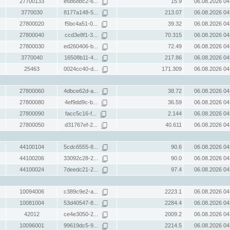
27700133
e6b68bc2-6...
15.9
06.08.2026 04
3770030
8177a148-5...
213.07
06.08.2026 04
27800020
f5bc4a51-0...
39.32
06.08.2026 04
27800040
ccd3e8f1-3...
70.315
06.08.2026 04
27800030
ed260406-b...
72.49
06.08.2026 04
3770040
16508b11-4...
217.86
06.08.2026 04
25463
0024cc40-d...
171.309
06.08.2026 04
27800060
4dbce62d-a...
38.72
06.08.2026 04
27800080
4ef9dd9c-b...
36.59
06.08.2026 04
27800090
facc5c16-f...
2.144
06.08.2026 04
27800050
d31767ef-2...
40.611
06.08.2026 04
44100104
5cdc6555-8...
90.6
06.08.2026 04
44100206
33092c28-2...
90.0
06.08.2026 04
44100024
7deedc21-2...
97.4
06.08.2026 04
10094006
c389c9e2-a...
2223.1
06.08.2026 04
10081004
53d40547-8...
2284.4
06.08.2026 04
42012
ce4e3050-2...
2009.2
06.08.2026 04
10096001
99619dc5-9...
2214.5
06.08.2026 04