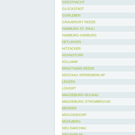
GEESTHACHT
GLÜCKSTADT
GORLEBEN
GRAUERORT REEDE
HAMBURG ST. PAULI
HAMBURG-HARBURG
HETLINGEN
HITZACKER
HOHNSTORF
KOLLMAR
KRAUTSAND REEDE
KRÜCKAU-SPERRWERK AP
LENZEN
LÜHORT
MAGDEBURG-BUCKAU
MAGDEBURG-STROMBRÜCKE
MEISSEN
MÜGGENDORF
MÜHLBERG
NEU DARCHAU
NIEGRIPP AP