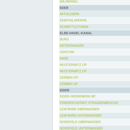
WILHERING
EDER
AFFOLDERN
EDERTALSPERRE
SCHMITTLOTHEIM
ELBE-HAVEL-KANAL
BURG
DETERSHAGEN
GENTHIN
KADE
WUSTERWITZ OP
WUSTERWITZ UP
ZERBEN OP
ZERBEN UP
EIDER
EIDER-SPERRWERK BP
FRIEDRICHSTADT STRASSENBRÜCKE
LEXFÄHRE OBERWASSER
LEXFÄHRE UNTERWASSER
NORDFELD OBERWASSER
NORDFELD UNTERWASSER