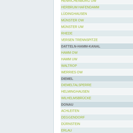
HENRICHENBURG UW
HERBRUM HAFENDAMM
LÜDINGHAUSEN
MÜNSTER OW
MÜNSTER UW
RHEDE
VERSEN TRENNSPITZE
DATTELN-HAMM-KANAL
HAMM OW
HAMM UW
WALTROP
WERRIES OW
DIEMEL
DIEMELTALSPERRE
HELMINGHAUSEN
WILHELMSBRÜCKE
DONAU
ACHLEITEN
DEGGENDORF
DÜRNSTEIN
ERLAU