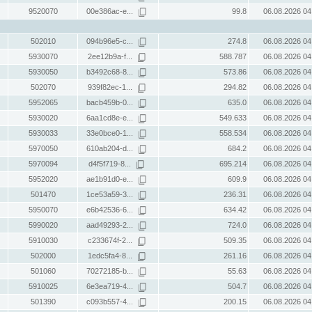
9520070
00e386ac-e...
99.8
06.08.2026 04
502010
094b96e5-c...
274.8
06.08.2026 04
5930070
2ee12b9a-f...
588.787
06.08.2026 04
5930050
b3492c68-8...
573.86
06.08.2026 04
502070
939f82ec-1...
294.82
06.08.2026 04
5952065
bacb459b-0...
635.0
06.08.2026 04
5930020
6aa1cd8e-e...
549.633
06.08.2026 04
5930033
33e0bce0-1...
558.534
06.08.2026 04
5970050
610ab204-d...
684.2
06.08.2026 04
5970094
d4f5f719-8...
695.214
06.08.2026 04
5952020
ae1b91d0-e...
609.9
06.08.2026 04
501470
1ce53a59-3...
236.31
06.08.2026 04
5950070
e6b42536-6...
634.42
06.08.2026 04
5990020
aad49293-2...
724.0
06.08.2026 04
5910030
c233674f-2...
509.35
06.08.2026 04
502000
1edc5fa4-8...
261.16
06.08.2026 04
501060
70272185-b...
55.63
06.08.2026 04
5910025
6e3ea719-4...
504.7
06.08.2026 04
501390
c093b557-4...
200.15
06.08.2026 04