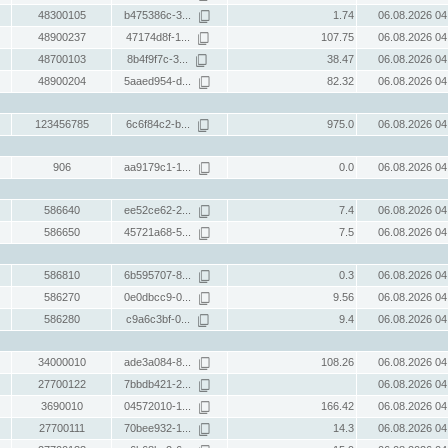
48300105
b475386c-3...
1.74
06.08.2026 04
48900237
47174d8f-1...
107.75
06.08.2026 04
48700103
8b4f9f7c-3...
38.47
06.08.2026 04
48900204
5aaed954-d...
82.32
06.08.2026 04
123456785
6c6f84c2-b...
975.0
06.08.2026 04
906
aa9179c1-1...
0.0
06.08.2026 04
586640
ee52ce62-2...
7.4
06.08.2026 04
586650
45721a68-5...
7.5
06.08.2026 04
586810
6b595707-8...
0.3
06.08.2026 04
586270
0e0dbcc9-0...
9.56
06.08.2026 04
586280
c9a6c3bf-0...
9.4
06.08.2026 04
34000010
ade3a084-8...
108.26
06.08.2026 04
27700122
7bbdb421-2...
06.08.2026 04
3690010
04572010-1...
166.42
06.08.2026 04
27700111
70bee932-1...
14.3
06.08.2026 04