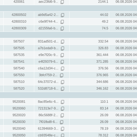
420061
aec23fd6-9...
2144.1
06.08.2026 04
42800502
ab9d5a42-2...
44.02
06.08.2026 04
42800310
c6e9f744-4...
49.2
06.08.2026 04
42800309
d2155fa6-b...
74.5
06.08.2026 04
587507
831ad501-d...
332.54
06.08.2026 04
587505
a7b1eda9-b...
326.83
06.08.2026 04
587535
e9e7f20c-9...
361.444
06.08.2026 04
587541
e4f29379-6...
371.285
06.08.2026 04
587540
c6a12d34-c...
376.56
06.08.2026 04
587550
3bfcf759-2...
376.965
06.08.2026 04
587510
64c37072-d...
344.686
06.08.2026 04
587520
532d8718-6...
346.162
06.08.2026 04
9520081
8ac85e6c-6...
110.1
06.08.2026 04
9520060
721313e7-9...
83.14
06.08.2026 04
9520020
86c5688f-2...
26.09
06.08.2026 04
9520030
7f01fbd8-6...
26.09
06.08.2026 04
9520040
61394669-3...
78.19
06.08.2026 04
9520050
cb93548e-c...
78.312
06.08.2026 04