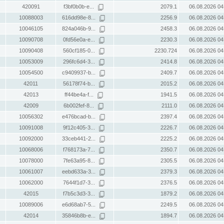
420091
f3bf0b0b-e...
2079.1
06.08.2026 04
10088003
616dd98e-8...
2256.9
06.08.2026 04
10046105
824a046b-9...
2458.3
06.08.2026 04
10090708
0fd56e0a-e...
2230.3
06.08.2026 04
10090408
560cf185-0...
2230.724
06.08.2026 04
10053009
296fc6d4-3...
2414.8
06.08.2026 04
10054500
c9409937-b...
2409.7
06.08.2026 04
42011
56178f74-b...
2015.2
06.08.2026 04
42013
ff44be4a-f...
1941.5
06.08.2026 04
42009
6b002fef-8...
2111.0
06.08.2026 04
10056302
e476bcad-b...
2397.4
06.08.2026 04
10091008
9f12c405-3...
2226.7
06.08.2026 04
10092000
33ceb441-2...
2225.2
06.08.2026 04
10068006
f768173a-7...
2350.7
06.08.2026 04
10078000
7fe63a95-8...
2305.5
06.08.2026 04
10061007
eebd633a-3...
2379.3
06.08.2026 04
10062000
7644f1d7-3...
2376.5
06.08.2026 04
42015
f7b5c3d3-3...
1879.2
06.08.2026 04
10089006
e6d68ab7-5...
2249.5
06.08.2026 04
42014
35846b8b-e...
1894.7
06.08.2026 04