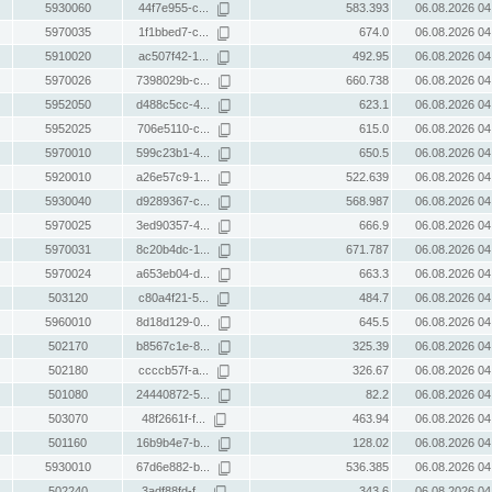
5930060
44f7e955-c...
583.393
06.08.2026 04
5970035
1f1bbed7-c...
674.0
06.08.2026 04
5910020
ac507f42-1...
492.95
06.08.2026 04
5970026
7398029b-c...
660.738
06.08.2026 04
5952050
d488c5cc-4...
623.1
06.08.2026 04
5952025
706e5110-c...
615.0
06.08.2026 04
5970010
599c23b1-4...
650.5
06.08.2026 04
5920010
a26e57c9-1...
522.639
06.08.2026 04
5930040
d9289367-c...
568.987
06.08.2026 04
5970025
3ed90357-4...
666.9
06.08.2026 04
5970031
8c20b4dc-1...
671.787
06.08.2026 04
5970024
a653eb04-d...
663.3
06.08.2026 04
503120
c80a4f21-5...
484.7
06.08.2026 04
5960010
8d18d129-0...
645.5
06.08.2026 04
502170
b8567c1e-8...
325.39
06.08.2026 04
502180
ccccb57f-a...
326.67
06.08.2026 04
501080
24440872-5...
82.2
06.08.2026 04
503070
48f2661f-f...
463.94
06.08.2026 04
501160
16b9b4e7-b...
128.02
06.08.2026 04
5930010
67d6e882-b...
536.385
06.08.2026 04
502240
3adf88fd-f...
343.6
06.08.2026 04