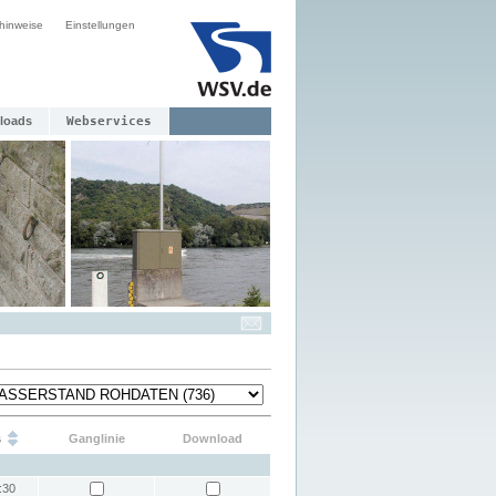
hinweise
Einstellungen
loads
Webservices
s
Ganglinie
Download
:30