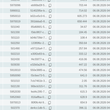
5970096
eb90bd3f-5...
703.44
06.08.2026 04
5990011
5140295e-b...
714.02
06.08.2026 04
5950010
b02ce5c0-6...
605.273
06.08.2026 04
5970019
391bbba5-8...
658.444
06.08.2026 04
501040
85d686f1-5...
34.67
06.08.2026 04
501330
f3dc8f07-c...
184.45
06.08.2026 04
501110
b04b739d-7...
108.4
06.08.2026 04
502250
133f0f6c-2...
350.64
05.08.2026 19
501490
e97116a4-7...
257.84
06.08.2026 04
502210
e30f2e83-b...
333.12
06.08.2026 04
502430
f4c55f77-a...
416.06
06.08.2026 04
503030
e32b0a28-8...
447.22
06.08.2026 04
5910010
550e3885-a...
474.56
06.08.2026 04
5950090
f3c6ee73-5...
641.0
06.08.2026 04
501010
7cb7461b-3...
2.05
06.08.2026 04
502130
90bcb315-f...
311.76
06.08.2026 04
5952030
fed4c295-7...
615.3
06.08.2026 04
5952060
816affba-0...
628.9
06.08.2026 04
5970013
80f0fc4d-9...
654.9
06.08.2026 04
502370
de4cc1db-5...
396.11
06.08.2026 04