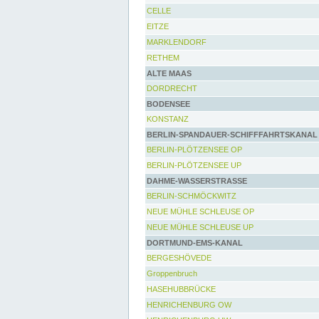
CELLE
EITZE
MARKLENDORF
RETHEM
ALTE MAAS
DORDRECHT
BODENSEE
KONSTANZ
BERLIN-SPANDAUER-SCHIFFFAHRTSKANAL
BERLIN-PLÖTZENSEE OP
BERLIN-PLÖTZENSEE UP
DAHME-WASSERSTRASSE
BERLIN-SCHMÖCKWITZ
NEUE MÜHLE SCHLEUSE OP
NEUE MÜHLE SCHLEUSE UP
DORTMUND-EMS-KANAL
BERGESHÖVEDE
Groppenbruch
HASEHUBBRÜCKE
HENRICHENBURG OW