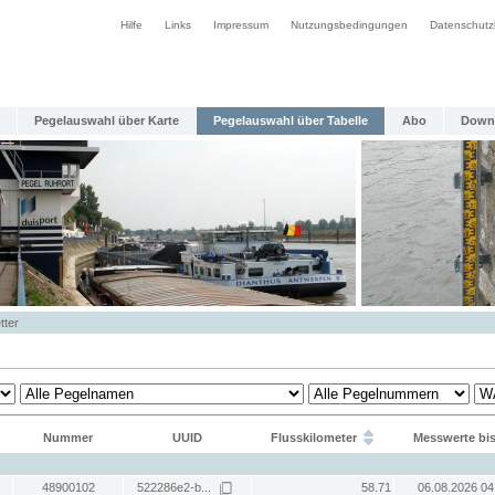
Hilfe
Links
Impressum
Nutzungsbedingungen
Datenschutz
Pegelauswahl über Karte
Pegelauswahl über Tabelle
Abo
Down
tter
Nummer
UUID
Flusskilometer
Messwerte bi
48900102
522286e2-b...
58.71
06.08.2026 04