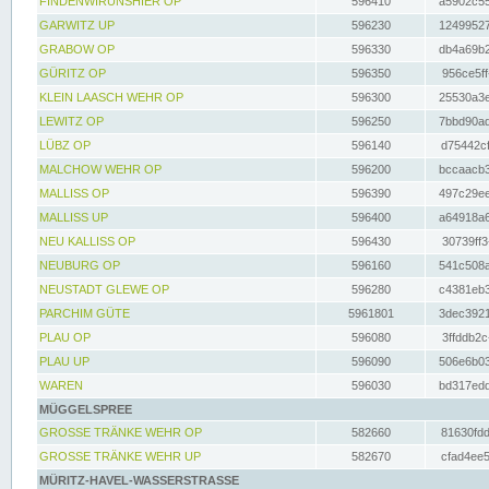
FINDENWIRUNSHIER OP
596410
a5902c55
GARWITZ UP
596230
12499527
GRABOW OP
596330
db4a69b2
GÜRITZ OP
596350
956ce5ff
KLEIN LAASCH WEHR OP
596300
25530a3e
LEWITZ OP
596250
7bbd90ad
LÜBZ OP
596140
d75442cf
MALCHOW WEHR OP
596200
bccaacb3
MALLISS OP
596390
497c29ee
MALLISS UP
596400
a64918a6
NEU KALLISS OP
596430
30739ff3
NEUBURG OP
596160
541c508a
NEUSTADT GLEWE OP
596280
c4381eb3
PARCHIM GÜTE
5961801
3dec3921
PLAU OP
596080
3ffddb2c
PLAU UP
596090
506e6b03
WAREN
596030
bd317edd
MÜGGELSPREE
GROSSE TRÄNKE WEHR OP
582660
81630fdd
GROSSE TRÄNKE WEHR UP
582670
cfad4ee5
MÜRITZ-HAVEL-WASSERSTRASSE