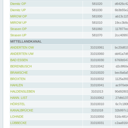
Diemitz OP
581020
d6426c42
Diemitz UP
581030
6b3b55e2
MIROW OP
581000
ab13c115
MIROW UP
581010
19cc3b9a
Strasen OP
581060
117877ec
Strasen UP
581070
2cc40997
MITTELLANDKANAL
ANDERTEN OW
31010061
bc20d819
ANDERTEN UW
31010060
dd41a7d6
BAD ESSEN
31010030
6760b547
BERENBUSCH
31010042
d2c8f60e
BRAMSCHE
31010020
bec8a6a5
BROXTEN
31010032
1125a391
HAHLEN
31010041
ac970eb0
HALDENSLEBEN
3101013
90d92801
HANN. LIST
31010062
27dfd137
HÖRSTEL
31010010
6c7c180f
KANALBRÜCKE
3101018
32b997c2
LOHNDE
31010050
516c4814
LÜBBECKE
31010031
c2aa9164