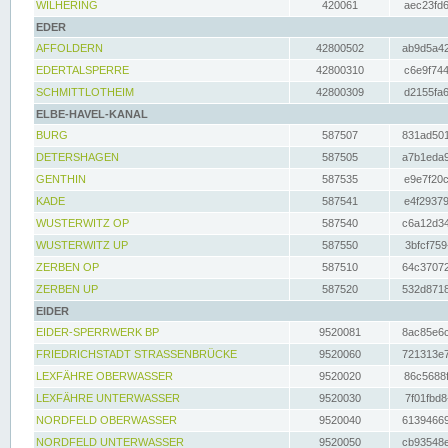
WILHERING
420061
aec23fd6
EDER
AFFOLDERN
42800502
ab9d5a42
EDERTALSPERRE
42800310
c6e9f744
SCHMITTLOTHEIM
42800309
d2155fa6
ELBE-HAVEL-KANAL
BURG
587507
831ad501
DETERSHAGEN
587505
a7b1eda9
GENTHIN
587535
e9e7f20c
KADE
587541
e4f29379
WUSTERWITZ OP
587540
c6a12d34
WUSTERWITZ UP
587550
3bfcf759
ZERBEN OP
587510
64c37072
ZERBEN UP
587520
532d8718
EIDER
EIDER-SPERRWERK BP
9520081
8ac85e6c
FRIEDRICHSTADT STRASSENBRÜCKE
9520060
721313e7
LEXFÄHRE OBERWASSER
9520020
86c5688f
LEXFÄHRE UNTERWASSER
9520030
7f01fbd8
NORDFELD OBERWASSER
9520040
61394669
NORDFELD UNTERWASSER
9520050
cb93548e