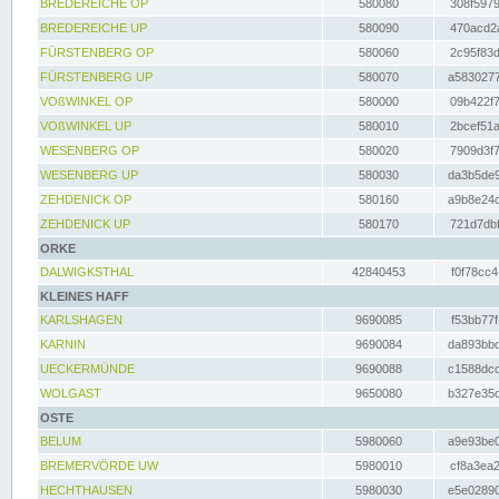
BREDEREICHE OP
580080
308f5979
BREDEREICHE UP
580090
470acd2a
FÜRSTENBERG OP
580060
2c95f83d
FÜRSTENBERG UP
580070
a5830277
VOßWINKEL OP
580000
09b422f7
VOßWINKEL UP
580010
2bcef51a
WESENBERG OP
580020
7909d3f7
WESENBERG UP
580030
da3b5de9
ZEHDENICK OP
580160
a9b8e24c
ZEHDENICK UP
580170
721d7dbf
ORKE
DALWIGKSTHAL
42840453
f0f78cc4
KLEINES HAFF
KARLSHAGEN
9690085
f53bb77f
KARNIN
9690084
da893bbd
UECKERMÜNDE
9690088
c1588dcc
WOLGAST
9650080
b327e35c
OSTE
BELUM
5980060
a9e93be0
BREMERVÖRDE UW
5980010
cf8a3ea2
HECHTHAUSEN
5980030
e5e02890