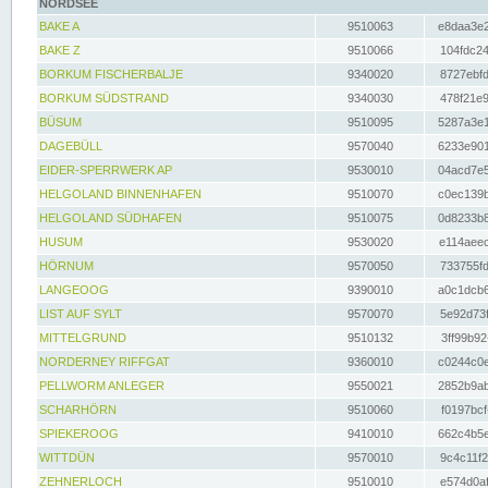
NORDSEE
BAKE A
9510063
e8daa3e2
BAKE Z
9510066
104fdc24
BORKUM FISCHERBALJE
9340020
8727ebfd
BORKUM SÜDSTRAND
9340030
478f21e9
BÜSUM
9510095
5287a3e1
DAGEBÜLL
9570040
6233e901
EIDER-SPERRWERK AP
9530010
04acd7e5
HELGOLAND BINNENHAFEN
9510070
c0ec139b
HELGOLAND SÜDHAFEN
9510075
0d8233b8
HUSUM
9530020
e114aeec
HÖRNUM
9570050
733755fd
LANGEOOG
9390010
a0c1dcb6
LIST AUF SYLT
9570070
5e92d73f
MITTELGRUND
9510132
3ff99b92
NORDERNEY RIFFGAT
9360010
c0244c0e
PELLWORM ANLEGER
9550021
2852b9ab
SCHARHÖRN
9510060
f0197bcf
SPIEKEROOG
9410010
662c4b5e
WITTDÜN
9570010
9c4c11f2
ZEHNERLOCH
9510010
e574d0af