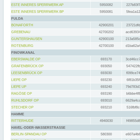
ESTE INNERES SPERRWERK AP
5950082
227b83f7
ESTE INNERES SPERRWERK BP
5950081
5fea1a12
FULDA
BONAFORTH
42900201
23721dfd
GREBENAU
42700202
acd63934
GUNTERSHAUSEN
42900100
213a585d
ROTENBURG
42700100
d1ba62a4
FINOWKANAL
EBERSWALDE OP
693170
3cd46cc7
GRAFENBRÜCK OP
693050
547422fb
LEESENBRÜCK OP
693030
f099ce74
LIEPE OP
693230
6f81b35f
LIEPE UP
693240
79d783d3
RAGÖSE OP
693190
b6bbe4f8
RUHLSDORF OP
693010
6629a4ca
STECHER OP
693210
516fbf8c
HAMME
RITTERHUDE
4940030
f49855d8
HAVEL-ODER-WASSERSTRASSE
BERLIN-SPANDAU OP
580300
e607a4b6