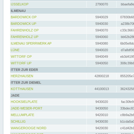
IJSSELKOP
2790070
bbaefa8e
ILMENAU
BARDOWICK OP
5940029
07830b68
BARDOWICK UP
5940030
a238b70f
FAHRENHOLZ OP
5940070
c33c3667
FAHRENHOLZ UP
5940060
bb62b28f
ILMENAU SPERRWERK AP
5940080
6b05e8dc
LÜNE
5940020
d7a8df36
WITTORF OP
5940049
eb3d4195
WITTORF UP
5940050
308c39b6
ITTER ZUR EDER
HERZHAUSEN
42800218
855205e7
ITTER ZUR DIEMEL
KOTTHAUSEN
44100013
36243256
JADE
HOOKSIELPLATE
9430020
fac30fe9
JADE-WESER-PORT
9430050
33bdec83
MELLUMPLATE
9420010
c8b9a2b6
SCHILLIG
9430030
b1cda5a0
WANGEROOGE NORD
9420030
c41d42b1