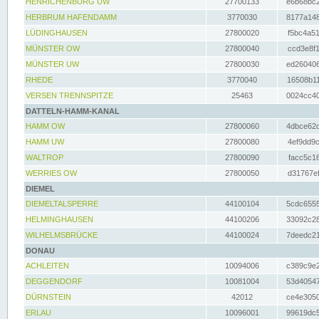
HENRICHENBURG UW
27700133
e6b68bc2
HERBRUM HAFENDAMM
3770030
8177a148
LÜDINGHAUSEN
27800020
f5bc4a51
MÜNSTER OW
27800040
ccd3e8f1
MÜNSTER UW
27800030
ed260406
RHEDE
3770040
16508b11
VERSEN TRENNSPITZE
25463
0024cc40
DATTELN-HAMM-KANAL
HAMM OW
27800060
4dbce62d
HAMM UW
27800080
4ef9dd9c
WALTROP
27800090
facc5c16
WERRIES OW
27800050
d31767ef
DIEMEL
DIEMELTALSPERRE
44100104
5cdc6555
HELMINGHAUSEN
44100206
33092c28
WILHELMSBRÜCKE
44100024
7deedc21
DONAU
ACHLEITEN
10094006
c389c9e2
DEGGENDORF
10081004
53d40547
DÜRNSTEIN
42012
ce4e3050
ERLAU
10096001
99619dc5