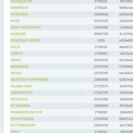
DÜSSELDORF
2750010
8f7e5f92
EMMERICH
2790020
9598e4cb
IFFEZHEIM
23500600
b02be240
KAUB
25700100
1d26e504
KEHL-KRONENHOF
23300900
23af9b02
KOBLENZ
25900700
4c7d796a
KONSTANZ-RHEIN
3329
e020e651
KÖLN
2730010
a6ee8177
LOBITH
2790050
efe13a3d
MAINZ
25100100
a37a9aa3
MANNHEIM
23700700
57090802
MAXAU
23700200
b6c6d5c8
NIERSTEIN-OPPENHEIM
23900600
d28e7ed1
Neuwied Stadt
27100370
dc407f1e
OBERWINTER
27100700
b45359df
OESTRICH
25100300
665be0fe
OTTENHEIM
23300800
787e5d63
PANNERDENSE KOP
2790060
3046493f
PHILIPPSBURG
23700500
88e972e1
PLITTERSDORF
23500700
6b774802
REES
2790010
2f025389