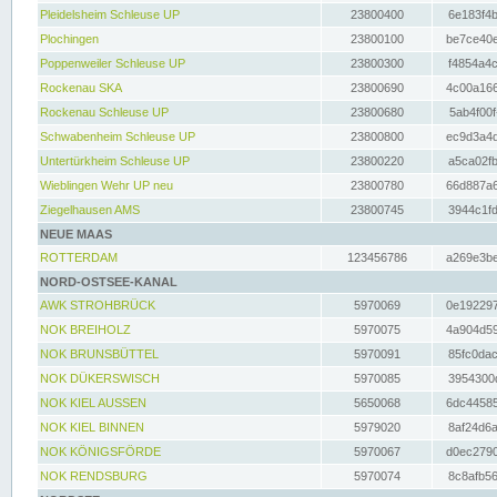
Pleidelsheim Schleuse UP
23800400
6e183f4b
Plochingen
23800100
be7ce40e
Poppenweiler Schleuse UP
23800300
f4854a4c
Rockenau SKA
23800690
4c00a166
Rockenau Schleuse UP
23800680
5ab4f00f
Schwabenheim Schleuse UP
23800800
ec9d3a4d
Untertürkheim Schleuse UP
23800220
a5ca02fb
Wieblingen Wehr UP neu
23800780
66d887a6
Ziegelhausen AMS
23800745
3944c1fd
NEUE MAAS
ROTTERDAM
123456786
a269e3be
NORD-OSTSEE-KANAL
AWK STROHBRÜCK
5970069
0e192297
NOK BREIHOLZ
5970075
4a904d59
NOK BRUNSBÜTTEL
5970091
85fc0dac
NOK DÜKERSWISCH
5970085
3954300d
NOK KIEL AUSSEN
5650068
6dc44585
NOK KIEL BINNEN
5979020
8af24d6a
NOK KÖNIGSFÖRDE
5970067
d0ec2790
NOK RENDSBURG
5970074
8c8afb56