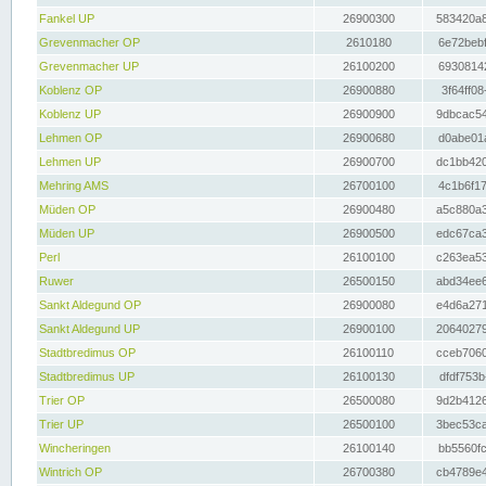
Fankel UP
26900300
583420a8
Grevenmacher OP
2610180
6e72bebf
Grevenmacher UP
26100200
69308142
Koblenz OP
26900880
3f64ff08
Koblenz UP
26900900
9dbcac54
Lehmen OP
26900680
d0abe01a
Lehmen UP
26900700
dc1bb420
Mehring AMS
26700100
4c1b6f17
Müden OP
26900480
a5c880a3
Müden UP
26900500
edc67ca3
Perl
26100100
c263ea53
Ruwer
26500150
abd34ee6
Sankt Aldegund OP
26900080
e4d6a271
Sankt Aldegund UP
26900100
20640279
Stadtbredimus OP
26100110
cceb7060
Stadtbredimus UP
26100130
dfdf753b
Trier OP
26500080
9d2b4126
Trier UP
26500100
3bec53ca
Wincheringen
26100140
bb5560fc
Wintrich OP
26700380
cb4789e4