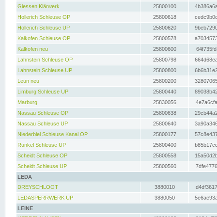
Giessen Klärwerk
25800100
4b386a6a
Hollerich Schleuse OP
25800618
cedc9b0c
Hollerich Schleuse UP
25800620
9beb7290
Kalkofen Schleuse OP
25800578
a7034573
Kalkofen neu
25800600
64f735fd
Lahnstein Schleuse OP
25800798
664d68ea
Lahnstein Schleuse UP
25800800
6b6b31e2
Leun neu
25800200
32807065
Limburg Schleuse UP
25800440
89038b42
Marburg
25830056
4e7a6cfa
Nassau Schleuse OP
25800638
29cb44a2
Nassau Schleuse UP
25800640
3a90a346
Niederbiel Schleuse Kanal OP
25800177
57c8e437
Runkel Schleuse UP
25800400
b85b17cc
Scheidt Schleuse OP
25800558
15a50d2b
Scheidt Schleuse UP
25800560
7dfe4776
LEDA
DREYSCHLOOT
3880010
d4df3617
LEDASPERRWERK UP
3880050
5e6ae93a
LEINE