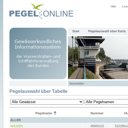
Hilfe
Link
Start
Pegelauswahl über Karte
Newsletter
Pegelauswahl über Tabelle
Pegelname
Nummer
UU
ALLER
AHLDEN
48900102
522286e2