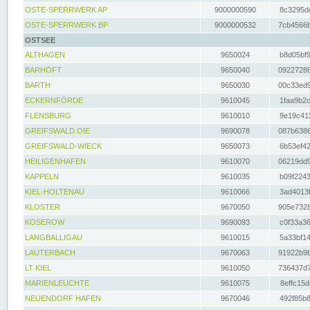
OSTE-SPERRWERK AP
9000000590
8c3295dc
OSTE-SPERRWERK BP
9000000532
7cb4566b
OSTSEE
ALTHAGEN
9650024
b8d05bf9
BARHÖFT
9650040
09227288
BARTH
9650030
00c33ed9
ECKERNFÖRDE
9610045
1faa9b2c
FLENSBURG
9610010
9e19c411
GREIFSWALD OIE
9690078
087b6386
GREIFSWALD-WIECK
9650073
6b53ef42
HEILIGENHAFEN
9610070
06219dd9
KAPPELN
9610035
b09f2243
KIEL-HOLTENAU
9610066
3ad4013f
KLOSTER
9670050
905e7328
KOSEROW
9690093
c0f33a36
LANGBALLIGAU
9610015
5a33bf14
LAUTERBACH
9670063
91922b9b
LT KIEL
9610050
736437d7
MARIENLEUCHTE
9610075
8effc15d
NEUENDORF HAFEN
9670046
492f85b8