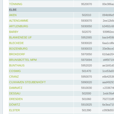
TÖNNING
9520070
00e386ac
ELBE
AKEN
502010
094b96e5
ALTENGAMME
5930070
2ee12b9a
ARTLENBURG
5930050
b3492c68
BARBY
502070
939f82ec
BLANKENESE UF
5952065
bacb459b
BLECKEDE
5930020
6aa1cd8e
BOIZENBURG
5930033
33e0bce0
BROKDORF
5970050
610ab204
BRUNSBÜTTEL MPM
5970094
d4f5f719
BUNTHAUS
5952020
ae1b91d0
COSWIG
501470
1ce53a59
CRANZ
5950070
e6b42536
CUXHAVEN STEUBENHÖFT
5990020
aad49293
DAMNATZ
5910030
c233674f
DESSAU
502000
1edc5fa4
DRESDEN
501060
70272185
DÖMITZ
5910025
6e3ea719
ELSTER
501390
c093b557