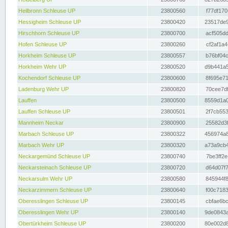
Heilbronn Schleuse UP
23800560
f77df170
Hessigheim Schleuse UP
23800420
23517de9
Hirschhorn Schleuse UP
23800700
acf505dd
Hofen Schleuse UP
23800260
cf2af1a4
Horkheim Schleuse UP
23800557
b76bf04c
Horkheim Wehr UP
23800520
d9b441a5
Kochendorf Schleuse UP
23800600
8f695e71
Ladenburg Wehr UP
23800820
70cee7df
Lauffen
23800500
8559d1a0
Lauffen Schleuse UP
23800501
2f7cb553
Mannheim Neckar
23800900
25582d3f
Marbach Schleuse UP
23800322
456974a8
Marbach Wehr UP
23800320
a73a9cb4
Neckargemünd Schleuse UP
23800740
7be3ff2e
Neckarsteinach Schleuse UP
23800720
d64d07f7
Neckarsulm Wehr UP
23800580
845944f8
Neckarzimmern Schleuse UP
23800640
f00c7183
Oberesslingen Schleuse UP
23800145
cbfae6bc
Oberesslingen Wehr UP
23800140
9de0843a
Obertürkheim Schleuse UP
23800200
80e002d8