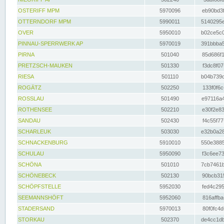
OSTERIFF MPM
5970096
eb90bd3f
OTTERNDORF MPM
5990011
5140295e
OVER
5950010
b02ce5c0
PINNAU-SPERRWERK AP
5970019
391bbba5
PIRNA
501040
85d686f1
PRETZSCH-MAUKEN
501330
f3dc8f07
RIESA
501110
b04b739d
ROGÄTZ
502250
133f0f6c
ROSSLAU
501490
e97116a4
ROTHENSEE
502210
e30f2e83
SANDAU
502430
f4c55f77
SCHARLEUK
503030
e32b0a28
SCHNACKENBURG
5910010
550e3885
SCHULAU
5950090
f3c6ee73
SCHÖNA
501010
7cb7461b
SCHÖNEBECK
502130
90bcb315
SCHÖPFSTELLE
5952030
fed4c295
SEEMANNSHÖFT
5952060
816affba
STADERSAND
5970013
80f0fc4d
STORKAU
502370
de4cc1db