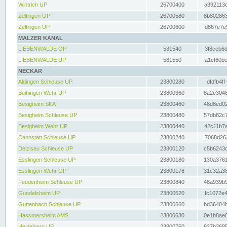
Wintrich UP
26700400
a392113c
Zeltingen OP
26700580
8b802863
Zeltingen UP
26700600
d867e7e9
MALZER KANAL
LIEBENWALDE OP
581540
3f8ceb6d
LIEBENWALDE UP
581550
a1cf60be
NECKAR
Aldingen Schleuse UP
23800280
dfdfb4ff
Beihingen Wehr UP
23800360
8a2e3048
Besigheim SKA
23800460
46d8ed02
Besigheim Schleuse UP
23800480
57db82c7
Besigheim Wehr UP
23800440
42c11b7a
Cannstatt Schleuse UP
23800240
7068d262
Deizisau Schleuse UP
23800120
c5b6243d
Esslingen Schleuse UP
23800180
130a3761
Esslingen Wehr OP
23800176
31c32a38
Feudenheim Schleuse UP
23800840
48a939b9
Gundelsheim UP
23800620
fc1072e4
Guttenbach Schleuse UP
23800660
bd36404b
Hassmersheim AMS
23800630
0e1b8ae0
Heidelberg UP
23800760
827b2685