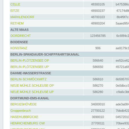
CELLE
48300105
b475386c
EITZE
48900237
47174d8f
MARKLENDORF
48700103
8b4f9f7c
RETHEM
48900204
5aaed954
ALTE MAAS
DORDRECHT
123456785
6c6f84c2
BODENSEE
KONSTANZ
906
aa9179c1
BERLIN-SPANDAUER-SCHIFFFAHRTSKANAL
BERLIN-PLÖTZENSEE OP
586640
ee52ce62
BERLIN-PLÖTZENSEE UP
586650
45721a68
DAHME-WASSERSTRASSE
BERLIN-SCHMÖCKWITZ
586810
6b595707
NEUE MÜHLE SCHLEUSE OP
586270
0e0dbcc9
NEUE MÜHLE SCHLEUSE UP
586280
c9a6c3bf
DORTMUND-EMS-KANAL
BERGESHÖVEDE
34000010
ade3a084
Groppenbruch
27700122
7bbdb421
HASEHUBBRÜCKE
3690010
04572010
HENRICHENBURG OW
27700111
70bee932