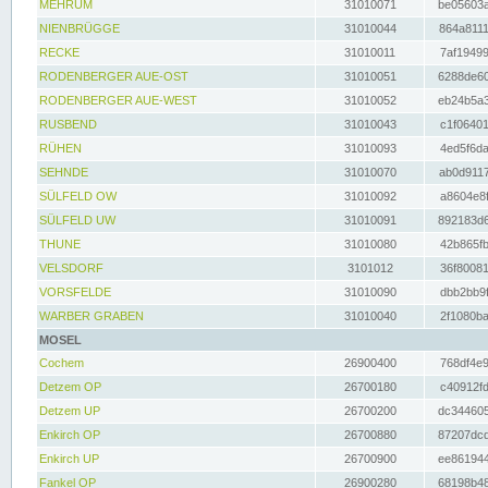
MEHRUM
31010071
be05603a
NIENBRÜGGE
31010044
864a8111
RECKE
31010011
7af19499
RODENBERGER AUE-OST
31010051
6288de60
RODENBERGER AUE-WEST
31010052
eb24b5a3
RUSBEND
31010043
c1f06401
RÜHEN
31010093
4ed5f6da
SEHNDE
31010070
ab0d9117
SÜLFELD OW
31010092
a8604e8f
SÜLFELD UW
31010091
892183d6
THUNE
31010080
42b865fb
VELSDORF
3101012
36f80081
VORSFELDE
31010090
dbb2bb9f
WARBER GRABEN
31010040
2f1080ba
MOSEL
Cochem
26900400
768df4e9
Detzem OP
26700180
c40912fd
Detzem UP
26700200
dc344605
Enkirch OP
26700880
87207dcd
Enkirch UP
26700900
ee861944
Fankel OP
26900280
68198b48