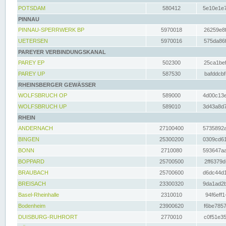
POTSDAM
580412
5e10e1e7
PINNAU
PINNAU-SPERRWERK BP
5970018
26259e8f
UETERSEN
5970016
575da86f
PAREYER VERBINDUNGSKANAL
PAREY EP
502300
25ca1bef
PAREY UP
587530
bafddcbf
RHEINSBERGER GEWÄSSER
WOLFSBRUCH OP
589000
4d00c13e
WOLFSBRUCH UP
589010
3d43a8d7
RHEIN
ANDERNACH
27100400
5735892a
BINGEN
25300200
0309cd61
BONN
2710080
593647aa
BOPPARD
25700500
2ff6379d
BRAUBACH
25700600
d6dc44d1
BREISACH
23300320
9da1ad2b
Basel-Rheinhalle
2310010
94f6eff1
Bodenheim
23900620
f6be7857
DUISBURG-RUHRORT
2770010
c0f51e35