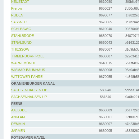
NEUSTADT
9610080
3f0b6b74
Prerow
9650027
7d50c68c
RUDEN
9690077
1fa822e6
SASSNITZ
9670065
9e7b2a4d
SCHLESWIG
9610040
09370c05
STAHLBRODE
9650070
340707f4
STRALSUND
9650043
b9163121
THIESSOW
9670067
d1c9bb3c
TIMMENDORF POEL
9630007
d22c341b
WARNEMÜNDE
9640015
220ff4c6
WISMAR-BAUMHAUS
9630008
95a0ab45
WITTOWER FÄHRE
9670055
4b348b56
ORANIENBURGER KANAL
SACHSENHAUSEN OP
580240
adbd3144
SACHSENHAUSEN UP
581840
0a6fe221
PEENE
AALBUDE
9660009
8ba772ed
ANKLAM
9660001
22fd01e0
DEMMIN
9660007
b7e238e8
JARMEN
9660005
a3328262
POTSDAMER HAVEL