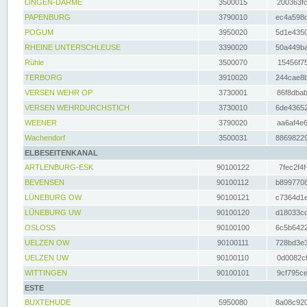
LINGEN-DARME
3500015
200363fc
PAPENBURG
3790010
ec4a598d
POGUM
3950020
5d1e4350
RHEINE UNTERSCHLEUSE
3390020
50a449ba
Rühle
3500070
15456f75
TERBORG
3910020
244cae8b
VERSEN WEHR OP
3730001
86f8dbab
VERSEN WEHRDURCHSTICH
3730010
6de43652
WEENER
3790020
aa6af4e6
Wachendorf
3500031
88698229
ELBESEITENKANAL
ARTLENBURG-ESK
90100122
7fec2f4f
BEVENSEN
90100112
b8997708
LÜNEBURG OW
90100121
c7364d1e
LÜNEBURG UW
90100120
d18033cd
OSLOSS
90100100
6c5b6422
UELZEN OW
90100111
728bd3e3
UELZEN UW
90100110
0d0082cf
WITTINGEN
90100101
9cf795ce
ESTE
BUXTEHUDE
5950080
8a08c920