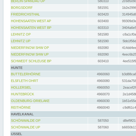
BERLIN-SPANDAU UP
580310
2c68509c
BORGSDORF
581591
1b2e2996
FRIEDRICHSTHAL
603420
314945d6
HOHENSAATEN WEST AP
603400
99309d3e
HOHENSAATEN WEST BP
603310
3404a6e5
LEHNITZ OP
581580
c8a1cf0a
LEHNITZ UP
581590
5bb1f56d
NIEDERFINOW SHW OP
692080
414dd4ee
NIEDERFINOW SHW UP
692090
4eec6b25
SCHWEDT SCHLEUSE BP
603410
4ee515f9
HUNTE
BUTTELERHÖRNE
4960060
b3d88ca6
ELSFLETH OHRT
4960080
531da758
HOLLERSIEL
4960050
2eacef2f
HUNTEBRÜCK
4960070
2e1d458b
OLDENBURG-DRIELAKE
4960030
1b51e55e
REITHÖRNE
4960040
c9df61c4
HAVELKANAL
SCHÖNWALDE OP
587050
d8ef9f21
SCHÖNWALDE UP
587060
b6650b13
IJSSEL