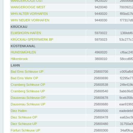
WANGEROOGE OST
9420020
26656fda
WANGEROOGE WEST
9420040
70039212
WHV ALTER VORHAFEN
9440020
f85bd17b
WHV NEUER VORHAFEN
9440030
f77317d9
KRÜCKAU
ELMSHORN HAFEN
5970022
136febf6
KRÜCKAU-SPERRWERK BP
5970023
53c277c3
KÜSTENKANAL
HUNDSMÜHLEN
4960020
cf6ac249
Hilkenbrook
3800010
58ccd6f0
LAHN
Bad Ems Schleuse UP
25800700
c005afb9
Bad Ems Wehr OP
25800690
f2295e77
Cramberg Schleuse OP
25800538
24fe419b
Cramberg Schleuse UP
25800540
3abb36d1
Dausenau Schleuse OP
25800678
9ceb358c
Dausenau Schleuse UP
25800680
eae91991
Diez Hafen
25800500
eadedeb6
Diez Schleuse OP
25800478
ea62ec5f
Diez Schleuse UP
25800480
31750a0f
Fürfurt Schleuse UP
25800300
34af0fca