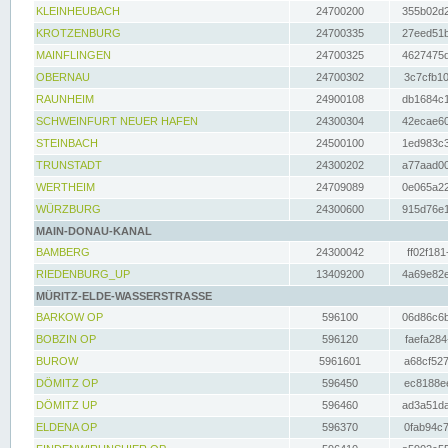
KLEINHEUBACH
24700200
355b02d2
KROTZENBURG
24700335
27eed51b
MAINFLINGEN
24700325
4627475d
OBERNAU
24700302
3c7cfb10
RAUNHEIM
24900108
db1684c1
SCHWEINFURT NEUER HAFEN
24300304
42ecae60
STEINBACH
24500100
1ed983c3
TRUNSTADT
24300202
a77aad00
WERTHEIM
24709089
0e065a22
WÜRZBURG
24300600
915d76e1
MAIN-DONAU-KANAL
BAMBERG
24300042
ff02f181
RIEDENBURG_UP
13409200
4a69e82e
MÜRITZ-ELDE-WASSERSTRASSE
BARKOW OP
596100
06d86c6b
BOBZIN OP
596120
faefa284
BUROW
5961601
a68cf527
DÖMITZ OP
596450
ec8188ee
DÖMITZ UP
596460
ad3a51da
ELDENA OP
596370
0fab94c7