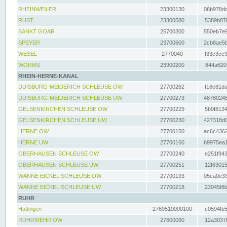
RHEINWEILER
23300130
06b978dd
RUST
23300580
5389b878
SANKT GOAR
25700300
550eb7e9
SPEYER
23700600
2cb8ae5b
WESEL
2770040
f33c3cc9
WORMS
23900200
844a620f
RHEIN-HERNE-KANAL
DUISBURG-MEIDERICH SCHLEUSE OW
27700262
f18e81da
DUISBURG-MEIDERICH SCHLEUSE UW
27700273
48780245
GELSENKIRCHEN SCHLEUSE OW
27700229
5b9f8134
GELSENKIRCHEN SCHLEUSE UW
27700230
427318d0
HERNE OW
27700150
ac6c4362
HERNE UW
27700160
b9975ea1
OBERHAUSEN SCHLEUSE OW
27700240
e251f943
OBERHAUSEN SCHLEUSE UW
27700251
12f63015
WANNE EICKEL SCHLEUSE OW
27700193
05ca0e33
WANNE EICKEL SCHLEUSE UW
27700218
23045f8b
RUHR
Hattingen
2769510000100
c0594fb5
RUHRWEHR OW
27600090
12a3037f