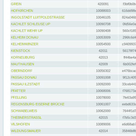
GREIN
420091
f3bf0b0b
HOFKIRCHEN
10088003
616dd98e
INGOLSTADT LUITPOLDSTRASSE
10046105
824a046b
KACHLET SCHLEUSE UP
10090708
0fd56e0a
KACHLET WEHR UP
10090408
560cf185
KELHEIM DONAU
10053009
296fc6d4
KELHEIMWINZER
10054500
c9409937
KIENSTOCK
42011
56178f74
KORNEUBURG
42013
ff44be4a
MAUTHAUSEN
42009
6b002fef
OBERNDORF
10056302
e476bcad
PASSAU DONAU
10091008
9f12c405
PASSAU ILZSTADT
10092000
33ceb441
PFATTER
10068006
f768173a
PFELLING
10078000
7fe63a95
REGENSBURG EISERNE BRÜCKE
10061007
eebd633a
SCHWABELWEIS
10062000
7644f1d7
THEBNERSTRASSL
42015
f7b5c3d3
VILSHOFEN
10089006
e6d68ab7
WILDUNGSMAUER
42014
35846b8b