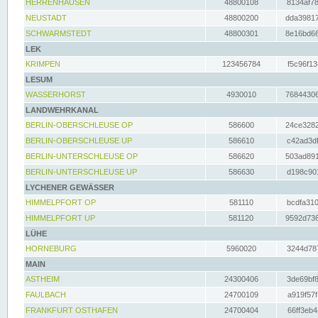
HERRENHAUSEN
48800108
8134af78
NEUSTADT
48800200
dda39817
SCHWARMSTEDT
48800301
8e16bd66
LEK
KRIMPEN
123456784
f5c96f13
LESUM
WASSERHORST
4930010
76844306
LANDWEHRKANAL
BERLIN-OBERSCHLEUSE OP
586600
24ce3282
BERLIN-OBERSCHLEUSE UP
586610
c42ad3df
BERLIN-UNTERSCHLEUSE OP
586620
503ad891
BERLIN-UNTERSCHLEUSE UP
586630
d198c901
LYCHENER GEWÄSSER
HIMMELPFORT OP
581110
bcdfa310
HIMMELPFORT UP
581120
9592d736
LÜHE
HORNEBURG
5960020
3244d787
MAIN
ASTHEIM
24300406
3de69bf8
FAULBACH
24700109
a919f57f
FRANKFURT OSTHAFEN
24700404
66ff3eb4