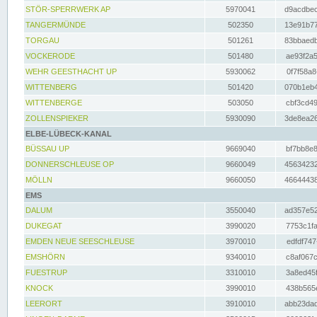
STÖR-SPERRWERK AP
5970041
d9acdbec
TANGERMÜNDE
502350
13e91b77
TORGAU
501261
83bbaedb
VOCKERODE
501480
ae93f2a5
WEHR GEESTHACHT UP
5930062
0f7f58a8
WITTENBERG
501420
070b1eb4
WITTENBERGE
503050
cbf3cd49
ZOLLENSPIEKER
5930090
3de8ea26
ELBE-LÜBECK-KANAL
BÜSSAU UP
9669040
bf7bb8e8
DONNERSCHLEUSE OP
9660049
45634232
MÖLLN
9660050
46644438
EMS
DALUM
3550040
ad357e52
DUKEGAT
3990020
7753c1fa
EMDEN NEUE SEESCHLEUSE
3970010
edfdf747
EMSHÖRN
9340010
c8af067c
FUESTRUP
3310010
3a8ed45f
KNOCK
3990010
438b565e
LEERORT
3910010
abb23dad