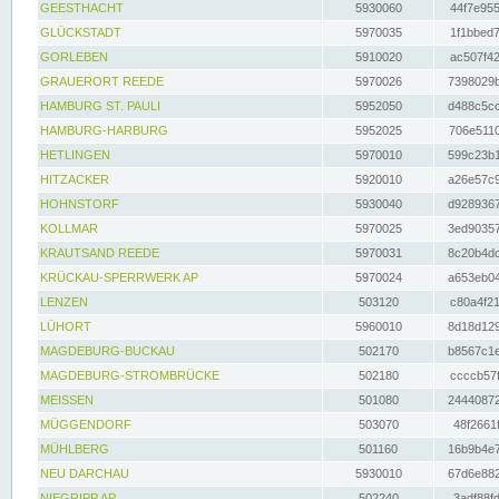
GEESTHACHT
5930060
44f7e955
GLÜCKSTADT
5970035
1f1bbed7
GORLEBEN
5910020
ac507f42
GRAUERORT REEDE
5970026
7398029b
HAMBURG ST. PAULI
5952050
d488c5cc
HAMBURG-HARBURG
5952025
706e5110
HETLINGEN
5970010
599c23b1
HITZACKER
5920010
a26e57c9
HOHNSTORF
5930040
d9289367
KOLLMAR
5970025
3ed90357
KRAUTSAND REEDE
5970031
8c20b4dc
KRÜCKAU-SPERRWERK AP
5970024
a653eb04
LENZEN
503120
c80a4f21
LÜHORT
5960010
8d18d129
MAGDEBURG-BUCKAU
502170
b8567c1e
MAGDEBURG-STROMBRÜCKE
502180
ccccb57f
MEISSEN
501080
24440872
MÜGGENDORF
503070
48f2661f
MÜHLBERG
501160
16b9b4e7
NEU DARCHAU
5930010
67d6e882
NIEGRIPP AP
502240
3adf88fd