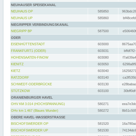
NEUHAUSER SPEISEKANAL
NEUHAUS OP
585850
963bdc26
NEUHAUS UP
585860
bf48cefd
NIEGRIPPER VERBINDUNGSKANAL
NIEGRIPP BP
587500
e506460f
ODER
EISENHÜTTENSTADT
603000
8675aa70
FRANKFURT1 (ODER)
603031
bffdf7f2
HOHENSAATEN-FINOW
603080
f7a639a4
KIENITZ
603050
6298a8f9
KIETZ
603040
16258271
RATZDORF
603140
ca3f535b
SCHWEDT-ODERBRÜCKE
603130
e28babaa
STÜTZKOW
603100
30bff0df
ORANIENBURGER HAVEL
OHV KM 3.014 (HOCHSPANNUNG)
580271
eea7e3dc
OHv km 1.467 (Blaues Wunder)
580272
8b51c505
OBERE HAVEL-WASSERSTRASSE
BISCHOFSWERDER OP
581520
16a780aa
BISCHOFSWERDER UP
581530
74134dc6