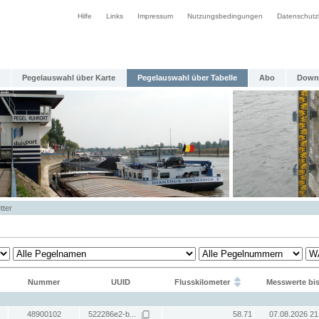
Hilfe
Links
Impressum
Nutzungsbedingungen
Datenschutz
Pegelauswahl über Karte
Pegelauswahl über Tabelle
Abo
Down
tter
Nummer
UUID
Flusskilometer
Messwerte bi
48900102
522286e2-b...
58.71
07.08.2026 21