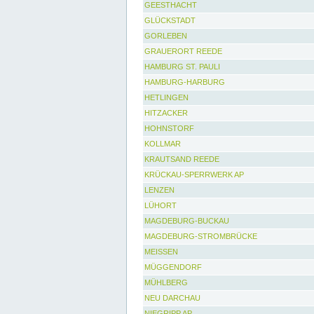
GEESTHACHT
GLÜCKSTADT
GORLEBEN
GRAUERORT REEDE
HAMBURG ST. PAULI
HAMBURG-HARBURG
HETLINGEN
HITZACKER
HOHNSTORF
KOLLMAR
KRAUTSAND REEDE
KRÜCKAU-SPERRWERK AP
LENZEN
LÜHORT
MAGDEBURG-BUCKAU
MAGDEBURG-STROMBRÜCKE
MEISSEN
MÜGGENDORF
MÜHLBERG
NEU DARCHAU
NIEGRIPP AP