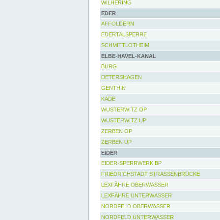
WILHERING
EDER
AFFOLDERN
EDERTALSPERRE
SCHMITTLOTHEIM
ELBE-HAVEL-KANAL
BURG
DETERSHAGEN
GENTHIN
KADE
WUSTERWITZ OP
WUSTERWITZ UP
ZERBEN OP
ZERBEN UP
EIDER
EIDER-SPERRWERK BP
FRIEDRICHSTADT STRASSENBRÜCKE
LEXFÄHRE OBERWASSER
LEXFÄHRE UNTERWASSER
NORDFELD OBERWASSER
NORDFELD UNTERWASSER