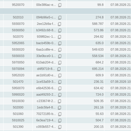
9520070
00e386ac-e...
99.8
07.08.2026 21
502010
094b96e5-c...
274.8
07.08.2026 21
5930070
2ee12b9a-f...
588.787
07.08.2026 21
5930050
b3492c68-8...
573.86
07.08.2026 21
502070
939f82ec-1...
294.82
07.08.2026 21
5952065
bacb459b-0...
635.0
07.08.2026 21
5930020
6aa1cd8e-e...
549.633
07.08.2026 21
5930033
33e0bce0-1...
558.534
07.08.2026 21
5970050
610ab204-d...
684.2
07.08.2026 21
5970094
d4f5f719-8...
695.214
07.08.2026 21
5952020
ae1b91d0-e...
609.9
07.08.2026 21
501470
1ce53a59-3...
236.31
07.08.2026 10
5950070
e6b42536-6...
634.42
07.08.2026 21
5990020
aad49293-2...
724.0
07.08.2026 21
5910030
c233674f-2...
509.35
07.08.2026 21
502000
1edc5fa4-8...
261.16
07.08.2026 21
501060
70272185-b...
55.63
07.08.2026 21
5910025
6e3ea719-4...
504.7
07.08.2026 21
501390
c093b557-4...
200.15
07.08.2026 21