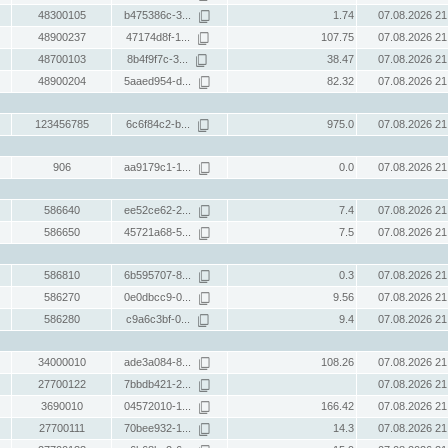
48300105
b475386c-3...
1.74
07.08.2026 21
48900237
47174d8f-1...
107.75
07.08.2026 21
48700103
8b4f9f7c-3...
38.47
07.08.2026 21
48900204
5aaed954-d...
82.32
07.08.2026 21
123456785
6c6f84c2-b...
975.0
07.08.2026 21
906
aa9179c1-1...
0.0
07.08.2026 21
586640
ee52ce62-2...
7.4
07.08.2026 21
586650
45721a68-5...
7.5
07.08.2026 21
586810
6b595707-8...
0.3
07.08.2026 21
586270
0e0dbcc9-0...
9.56
07.08.2026 21
586280
c9a6c3bf-0...
9.4
07.08.2026 21
34000010
ade3a084-8...
108.26
07.08.2026 21
27700122
7bbdb421-2...
07.08.2026 21
3690010
04572010-1...
166.42
07.08.2026 21
27700111
70bee932-1...
14.3
07.08.2026 21