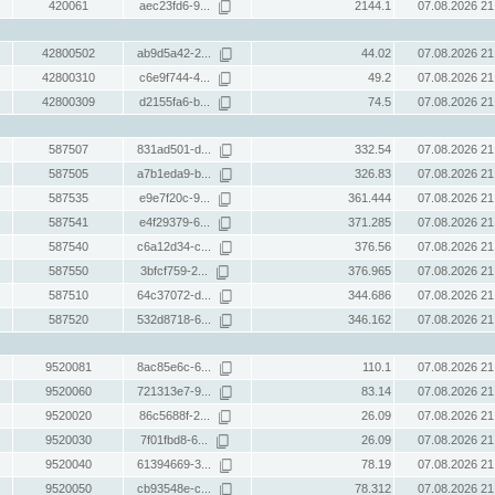
420061
aec23fd6-9...
2144.1
07.08.2026 21
42800502
ab9d5a42-2...
44.02
07.08.2026 21
42800310
c6e9f744-4...
49.2
07.08.2026 21
42800309
d2155fa6-b...
74.5
07.08.2026 21
587507
831ad501-d...
332.54
07.08.2026 21
587505
a7b1eda9-b...
326.83
07.08.2026 21
587535
e9e7f20c-9...
361.444
07.08.2026 21
587541
e4f29379-6...
371.285
07.08.2026 21
587540
c6a12d34-c...
376.56
07.08.2026 21
587550
3bfcf759-2...
376.965
07.08.2026 21
587510
64c37072-d...
344.686
07.08.2026 21
587520
532d8718-6...
346.162
07.08.2026 21
9520081
8ac85e6c-6...
110.1
07.08.2026 21
9520060
721313e7-9...
83.14
07.08.2026 21
9520020
86c5688f-2...
26.09
07.08.2026 21
9520030
7f01fbd8-6...
26.09
07.08.2026 21
9520040
61394669-3...
78.19
07.08.2026 21
9520050
cb93548e-c...
78.312
07.08.2026 21