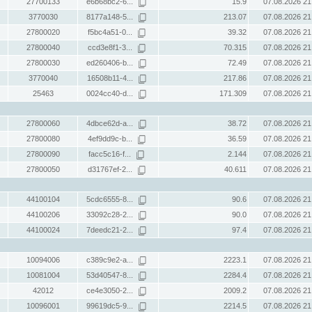
27700133
e6b68bc2-6...
15.9
07.08.2026 21
3770030
8177a148-5...
213.07
07.08.2026 21
27800020
f5bc4a51-0...
39.32
07.08.2026 21
27800040
ccd3e8f1-3...
70.315
07.08.2026 21
27800030
ed260406-b...
72.49
07.08.2026 21
3770040
16508b11-4...
217.86
07.08.2026 21
25463
0024cc40-d...
171.309
07.08.2026 21
27800060
4dbce62d-a...
38.72
07.08.2026 21
27800080
4ef9dd9c-b...
36.59
07.08.2026 21
27800090
facc5c16-f...
2.144
07.08.2026 21
27800050
d31767ef-2...
40.611
07.08.2026 21
44100104
5cdc6555-8...
90.6
07.08.2026 21
44100206
33092c28-2...
90.0
07.08.2026 21
44100024
7deedc21-2...
97.4
07.08.2026 21
10094006
c389c9e2-a...
2223.1
07.08.2026 21
10081004
53d40547-8...
2284.4
07.08.2026 21
42012
ce4e3050-2...
2009.2
07.08.2026 21
10096001
99619dc5-9...
2214.5
07.08.2026 21