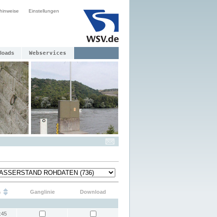
hinweise
Einstellungen
loads
Webservices
s
Ganglinie
Download
:45