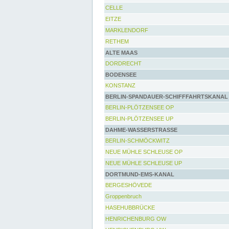
CELLE
EITZE
MARKLENDORF
RETHEM
ALTE MAAS
DORDRECHT
BODENSEE
KONSTANZ
BERLIN-SPANDAUER-SCHIFFFAHRTSKANAL
BERLIN-PLÖTZENSEE OP
BERLIN-PLÖTZENSEE UP
DAHME-WASSERSTRASSE
BERLIN-SCHMÖCKWITZ
NEUE MÜHLE SCHLEUSE OP
NEUE MÜHLE SCHLEUSE UP
DORTMUND-EMS-KANAL
BERGESHÖVEDE
Groppenbruch
HASEHUBBRÜCKE
HENRICHENBURG OW