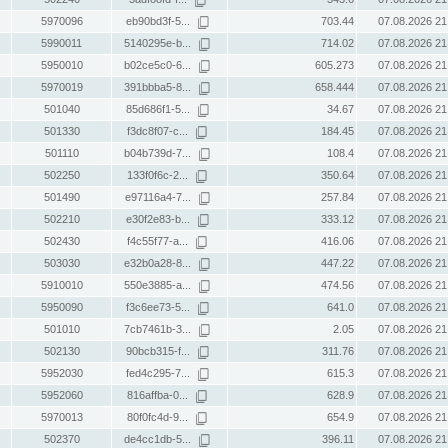
5970096
eb90bd3f-5...
703.44
07.08.2026 21
5990011
5140295e-b...
714.02
07.08.2026 21
5950010
b02ce5c0-6...
605.273
07.08.2026 21
5970019
391bbba5-8...
658.444
07.08.2026 21
501040
85d686f1-5...
34.67
07.08.2026 21
501330
f3dc8f07-c...
184.45
07.08.2026 21
501110
b04b739d-7...
108.4
07.08.2026 21
502250
133f0f6c-2...
350.64
07.08.2026 21
501490
e97116a4-7...
257.84
07.08.2026 21
502210
e30f2e83-b...
333.12
07.08.2026 21
502430
f4c55f77-a...
416.06
07.08.2026 21
503030
e32b0a28-8...
447.22
07.08.2026 21
5910010
550e3885-a...
474.56
07.08.2026 21
5950090
f3c6ee73-5...
641.0
07.08.2026 21
501010
7cb7461b-3...
2.05
07.08.2026 21
502130
90bcb315-f...
311.76
07.08.2026 21
5952030
fed4c295-7...
615.3
07.08.2026 21
5952060
816affba-0...
628.9
07.08.2026 21
5970013
80f0fc4d-9...
654.9
07.08.2026 21
502370
de4cc1db-5...
396.11
07.08.2026 21