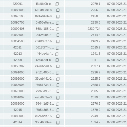
420091
f3bf0b0b-e...
2079.1
07.08.2026 21
10088003
616dd98e-8...
2256.9
07.08.2026 21
10046105
824a046b-9...
2458.3
07.08.2026 21
10090708
0fd56e0a-e...
2230.3
07.08.2026 21
10090408
560cf185-0...
2230.724
07.08.2026 21
10053009
296fc6d4-3...
2414.8
07.08.2026 21
10054500
c9409937-b...
2409.7
07.08.2026 21
42011
56178f74-b...
2015.2
07.08.2026 21
42013
ff44be4a-f...
1941.5
07.08.2026 21
42009
6b002fef-8...
2111.0
07.08.2026 21
10056302
e476bcad-b...
2397.4
07.08.2026 21
10091008
9f12c405-3...
2226.7
07.08.2026 21
10092000
33ceb441-2...
2225.2
07.08.2026 21
10068006
f768173a-7...
2350.7
07.08.2026 21
10078000
7fe63a95-8...
2305.5
07.08.2026 21
10061007
eebd633a-3...
2379.3
07.08.2026 21
10062000
7644f1d7-3...
2376.5
07.08.2026 21
42015
f7b5c3d3-3...
1879.2
07.08.2026 21
10089006
e6d68ab7-5...
2249.5
07.08.2026 21
42014
35846b8b-e...
1894.7
07.08.2026 21