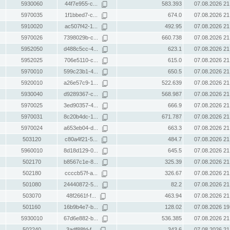
5930060
44f7e955-c...
583.393
07.08.2026 21
5970035
1f1bbed7-c...
674.0
07.08.2026 21
5910020
ac507f42-1...
492.95
07.08.2026 21
5970026
7398029b-c...
660.738
07.08.2026 21
5952050
d488c5cc-4...
623.1
07.08.2026 21
5952025
706e5110-c...
615.0
07.08.2026 21
5970010
599c23b1-4...
650.5
07.08.2026 21
5920010
a26e57c9-1...
522.639
07.08.2026 21
5930040
d9289367-c...
568.987
07.08.2026 21
5970025
3ed90357-4...
666.9
07.08.2026 21
5970031
8c20b4dc-1...
671.787
07.08.2026 21
5970024
a653eb04-d...
663.3
07.08.2026 21
503120
c80a4f21-5...
484.7
07.08.2026 21
5960010
8d18d129-0...
645.5
07.08.2026 21
502170
b8567c1e-8...
325.39
07.08.2026 21
502180
ccccb57f-a...
326.67
07.08.2026 21
501080
24440872-5...
82.2
07.08.2026 21
503070
48f2661f-f...
463.94
07.08.2026 21
501160
16b9b4e7-b...
128.02
07.08.2026 19
5930010
67d6e882-b...
536.385
07.08.2026 21
502240
3adf88fd-f...
343.6
07.08.2026 21