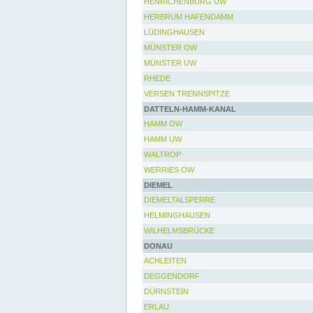
HENRICHENBURG UW
HERBRUM HAFENDAMM
LÜDINGHAUSEN
MÜNSTER OW
MÜNSTER UW
RHEDE
VERSEN TRENNSPITZE
DATTELN-HAMM-KANAL
HAMM OW
HAMM UW
WALTROP
WERRIES OW
DIEMEL
DIEMELTALSPERRE
HELMINGHAUSEN
WILHELMSBRÜCKE
DONAU
ACHLEITEN
DEGGENDORF
DÜRNSTEIN
ERLAU