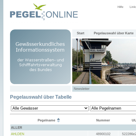
Hilfe
Link
Start
Pegelauswahl über Karte
Newsletter
Pegelauswahl über Tabelle
Pegelname
Nummer
UU
ALLER
AHLDEN
48900102
522286e2