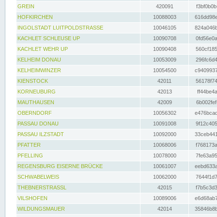
GREIN
420091
f3bf0b0b
HOFKIRCHEN
10088003
616dd98e
INGOLSTADT LUITPOLDSTRASSE
10046105
824a046b
KACHLET SCHLEUSE UP
10090708
0fd56e0a
KACHLET WEHR UP
10090408
560cf185
KELHEIM DONAU
10053009
296fc6d4
KELHEIMWINZER
10054500
c9409937
KIENSTOCK
42011
56178f74
KORNEUBURG
42013
ff44be4a
MAUTHAUSEN
42009
6b002fef
OBERNDORF
10056302
e476bcad
PASSAU DONAU
10091008
9f12c405
PASSAU ILZSTADT
10092000
33ceb441
PFATTER
10068006
f768173a
PFELLING
10078000
7fe63a95
REGENSBURG EISERNE BRÜCKE
10061007
eebd633a
SCHWABELWEIS
10062000
7644f1d7
THEBNERSTRASSL
42015
f7b5c3d3
VILSHOFEN
10089006
e6d68ab7
WILDUNGSMAUER
42014
35846b8b