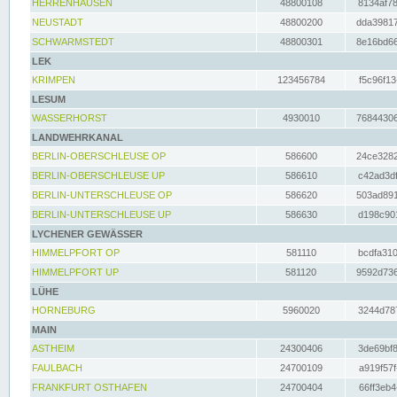
HERRENHAUSEN
48800108
8134af78
NEUSTADT
48800200
dda39817
SCHWARMSTEDT
48800301
8e16bd66
LEK
KRIMPEN
123456784
f5c96f13
LESUM
WASSERHORST
4930010
76844306
LANDWEHRKANAL
BERLIN-OBERSCHLEUSE OP
586600
24ce3282
BERLIN-OBERSCHLEUSE UP
586610
c42ad3df
BERLIN-UNTERSCHLEUSE OP
586620
503ad891
BERLIN-UNTERSCHLEUSE UP
586630
d198c901
LYCHENER GEWÄSSER
HIMMELPFORT OP
581110
bcdfa310
HIMMELPFORT UP
581120
9592d736
LÜHE
HORNEBURG
5960020
3244d787
MAIN
ASTHEIM
24300406
3de69bf8
FAULBACH
24700109
a919f57f
FRANKFURT OSTHAFEN
24700404
66ff3eb4