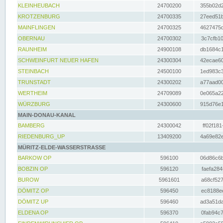
KLEINHEUBACH
24700200
355b02d2
KROTZENBURG
24700335
27eed51b
MAINFLINGEN
24700325
4627475d
OBERNAU
24700302
3c7cfb10
RAUNHEIM
24900108
db1684c1
SCHWEINFURT NEUER HAFEN
24300304
42ecae60
STEINBACH
24500100
1ed983c3
TRUNSTADT
24300202
a77aad00
WERTHEIM
24709089
0e065a22
WÜRZBURG
24300600
915d76e1
MAIN-DONAU-KANAL
BAMBERG
24300042
ff02f181
RIEDENBURG_UP
13409200
4a69e82e
MÜRITZ-ELDE-WASSERSTRASSE
BARKOW OP
596100
06d86c6b
BOBZIN OP
596120
faefa284
BUROW
5961601
a68cf527
DÖMITZ OP
596450
ec8188ee
DÖMITZ UP
596460
ad3a51da
ELDENA OP
596370
0fab94c7