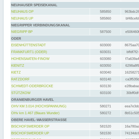
NEUHAUSER SPEISEKANAL
NEUHAUS OP
585850
963bdc26
NEUHAUS UP
585860
bf48cefd
NIEGRIPPER VERBINDUNGSKANAL
NIEGRIPP BP
587500
e506460f
ODER
EISENHÜTTENSTADT
603000
8675aa70
FRANKFURT1 (ODER)
603031
bffdf7f2
HOHENSAATEN-FINOW
603080
f7a639a4
KIENITZ
603050
6298a8f9
KIETZ
603040
16258271
RATZDORF
603140
ca3f535b
SCHWEDT-ODERBRÜCKE
603130
e28babaa
STÜTZKOW
603100
30bff0df
ORANIENBURGER HAVEL
OHV KM 3.014 (HOCHSPANNUNG)
580271
eea7e3dc
OHv km 1.467 (Blaues Wunder)
580272
8b51c505
OBERE HAVEL-WASSERSTRASSE
BISCHOFSWERDER OP
581520
16a780aa
BISCHOFSWERDER UP
581530
74134dc6