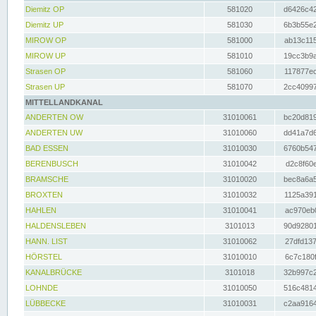
Diemitz OP
581020
d6426c42
Diemitz UP
581030
6b3b55e2
MIROW OP
581000
ab13c115
MIROW UP
581010
19cc3b9a
Strasen OP
581060
117877ec
Strasen UP
581070
2cc40997
MITTELLANDKANAL
ANDERTEN OW
31010061
bc20d819
ANDERTEN UW
31010060
dd41a7d6
BAD ESSEN
31010030
6760b547
BERENBUSCH
31010042
d2c8f60e
BRAMSCHE
31010020
bec8a6a5
BROXTEN
31010032
1125a391
HAHLEN
31010041
ac970eb0
HALDENSLEBEN
3101013
90d92801
HANN. LIST
31010062
27dfd137
HÖRSTEL
31010010
6c7c180f
KANALBRÜCKE
3101018
32b997c2
LOHNDE
31010050
516c4814
LÜBBECKE
31010031
c2aa9164