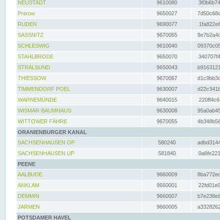
NEUSTADT
9610080
3f0b6b74
Prerow
9650027
7d50c68c
RUDEN
9690077
1fa822e6
SASSNITZ
9670065
9e7b2a4d
SCHLESWIG
9610040
09370c05
STAHLBRODE
9650070
340707f4
STRALSUND
9650043
b9163121
THIESSOW
9670067
d1c9bb3c
TIMMENDORF POEL
9630007
d22c341b
WARNEMÜNDE
9640015
220ff4c6
WISMAR-BAUMHAUS
9630008
95a0ab45
WITTOWER FÄHRE
9670055
4b348b56
ORANIENBURGER KANAL
SACHSENHAUSEN OP
580240
adbd3144
SACHSENHAUSEN UP
581840
0a6fe221
PEENE
AALBUDE
9660009
8ba772ed
ANKLAM
9660001
22fd01e0
DEMMIN
9660007
b7e238e8
JARMEN
9660005
a3328262
POTSDAMER HAVEL