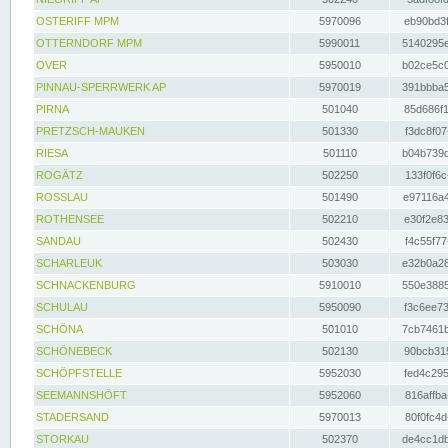
OSTERIFF MPM
5970096
eb90bd3f
OTTERNDORF MPM
5990011
5140295e
OVER
5950010
b02ce5c0
PINNAU-SPERRWERK AP
5970019
391bbba5
PIRNA
501040
85d686f1
PRETZSCH-MAUKEN
501330
f3dc8f07
RIESA
501110
b04b739d
ROGÄTZ
502250
133f0f6c
ROSSLAU
501490
e97116a4
ROTHENSEE
502210
e30f2e83
SANDAU
502430
f4c55f77
SCHARLEUK
503030
e32b0a28
SCHNACKENBURG
5910010
550e3885
SCHULAU
5950090
f3c6ee73
SCHÖNA
501010
7cb7461b
SCHÖNEBECK
502130
90bcb315
SCHÖPFSTELLE
5952030
fed4c295
SEEMANNSHÖFT
5952060
816affba
STADERSAND
5970013
80f0fc4d
STORKAU
502370
de4cc1db