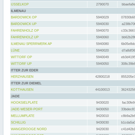
IJSSELKOP
2790070
bbaefa8e
ILMENAU
BARDOWICK OP
5940029
07830b68
BARDOWICK UP
5940030
a238b70f
FAHRENHOLZ OP
5940070
c33c3667
FAHRENHOLZ UP
5940060
bb62b28f
ILMENAU SPERRWERK AP
5940080
6b05e8dc
LÜNE
5940020
d7a8df36
WITTORF OP
5940049
eb3d4195
WITTORF UP
5940050
308c39b6
ITTER ZUR EDER
HERZHAUSEN
42800218
855205e7
ITTER ZUR DIEMEL
KOTTHAUSEN
44100013
36243256
JADE
HOOKSIELPLATE
9430020
fac30fe9
JADE-WESER-PORT
9430050
33bdec83
MELLUMPLATE
9420010
c8b9a2b6
SCHILLIG
9430030
b1cda5a0
WANGEROOGE NORD
9420030
c41d42b1