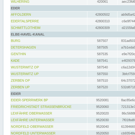
WILHERING
420061
aec23fd6
EDER
AFFOLDERN
42800502
ab9d5a42
EDERTALSPERRE
42800310
c6e9f744
SCHMITTLOTHEIM
42800309
d2155fa6
ELBE-HAVEL-KANAL
BURG
587507
831ad501
DETERSHAGEN
587505
a7b1eda9
GENTHIN
587535
e9e7f20c
KADE
587541
e4f29379
WUSTERWITZ OP
587540
c6a12d34
WUSTERWITZ UP
587550
3bfcf759
ZERBEN OP
587510
64c37072
ZERBEN UP
587520
532d8718
EIDER
EIDER-SPERRWERK BP
9520081
8ac85e6c
FRIEDRICHSTADT STRASSENBRÜCKE
9520060
721313e7
LEXFÄHRE OBERWASSER
9520020
86c5688f
LEXFÄHRE UNTERWASSER
9520030
7f01fbd8
NORDFELD OBERWASSER
9520040
61394669
NORDFELD UNTERWASSER
9520050
cb93548e