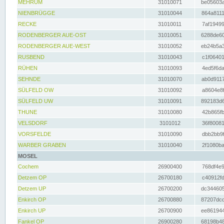
MEHRUM
31010071
be05603a
NIENBRÜGGE
31010044
864a8111
RECKE
31010011
7af19499
RODENBERGER AUE-OST
31010051
6288de60
RODENBERGER AUE-WEST
31010052
eb24b5a3
RUSBEND
31010043
c1f06401
RÜHEN
31010093
4ed5f6da
SEHNDE
31010070
ab0d9117
SÜLFELD OW
31010092
a8604e8f
SÜLFELD UW
31010091
892183d6
THUNE
31010080
42b865fb
VELSDORF
3101012
36f80081
VORSFELDE
31010090
dbb2bb9f
WARBER GRABEN
31010040
2f1080ba
MOSEL
Cochem
26900400
768df4e9
Detzem OP
26700180
c40912fd
Detzem UP
26700200
dc344605
Enkirch OP
26700880
87207dcd
Enkirch UP
26700900
ee861944
Fankel OP
26900280
68198b48