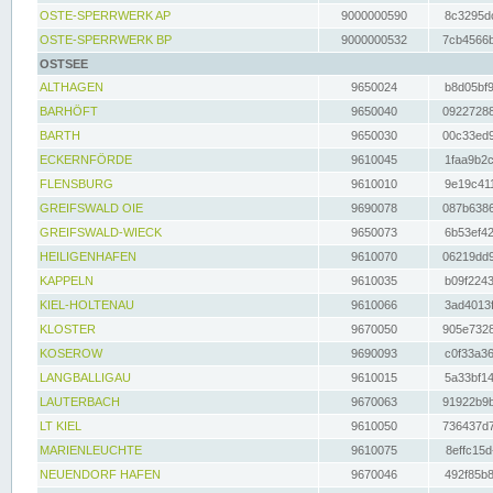
OSTE-SPERRWERK AP
9000000590
8c3295dc
OSTE-SPERRWERK BP
9000000532
7cb4566b
OSTSEE
ALTHAGEN
9650024
b8d05bf9
BARHÖFT
9650040
09227288
BARTH
9650030
00c33ed9
ECKERNFÖRDE
9610045
1faa9b2c
FLENSBURG
9610010
9e19c411
GREIFSWALD OIE
9690078
087b6386
GREIFSWALD-WIECK
9650073
6b53ef42
HEILIGENHAFEN
9610070
06219dd9
KAPPELN
9610035
b09f2243
KIEL-HOLTENAU
9610066
3ad4013f
KLOSTER
9670050
905e7328
KOSEROW
9690093
c0f33a36
LANGBALLIGAU
9610015
5a33bf14
LAUTERBACH
9670063
91922b9b
LT KIEL
9610050
736437d7
MARIENLEUCHTE
9610075
8effc15d
NEUENDORF HAFEN
9670046
492f85b8