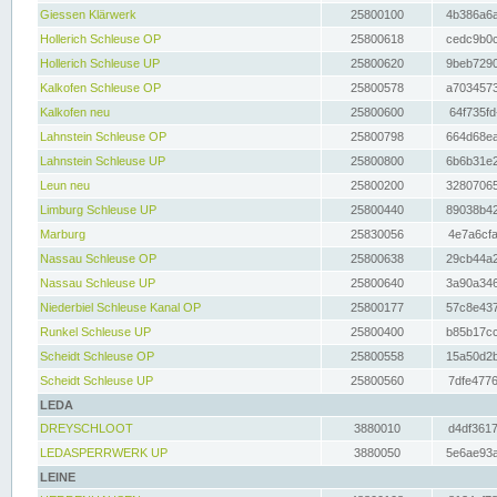
Giessen Klärwerk
25800100
4b386a6a
Hollerich Schleuse OP
25800618
cedc9b0c
Hollerich Schleuse UP
25800620
9beb7290
Kalkofen Schleuse OP
25800578
a7034573
Kalkofen neu
25800600
64f735fd
Lahnstein Schleuse OP
25800798
664d68ea
Lahnstein Schleuse UP
25800800
6b6b31e2
Leun neu
25800200
32807065
Limburg Schleuse UP
25800440
89038b42
Marburg
25830056
4e7a6cfa
Nassau Schleuse OP
25800638
29cb44a2
Nassau Schleuse UP
25800640
3a90a346
Niederbiel Schleuse Kanal OP
25800177
57c8e437
Runkel Schleuse UP
25800400
b85b17cc
Scheidt Schleuse OP
25800558
15a50d2b
Scheidt Schleuse UP
25800560
7dfe4776
LEDA
DREYSCHLOOT
3880010
d4df3617
LEDASPERRWERK UP
3880050
5e6ae93a
LEINE