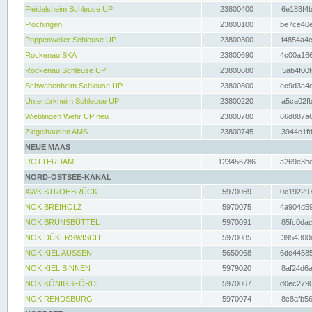
Pleidelsheim Schleuse UP
23800400
6e183f4b
Plochingen
23800100
be7ce40e
Poppenweiler Schleuse UP
23800300
f4854a4c
Rockenau SKA
23800690
4c00a166
Rockenau Schleuse UP
23800680
5ab4f00f
Schwabenheim Schleuse UP
23800800
ec9d3a4d
Untertürkheim Schleuse UP
23800220
a5ca02fb
Wieblingen Wehr UP neu
23800780
66d887a6
Ziegelhausen AMS
23800745
3944c1fd
NEUE MAAS
ROTTERDAM
123456786
a269e3be
NORD-OSTSEE-KANAL
AWK STROHBRÜCK
5970069
0e192297
NOK BREIHOLZ
5970075
4a904d59
NOK BRUNSBÜTTEL
5970091
85fc0dac
NOK DÜKERSWISCH
5970085
3954300d
NOK KIEL AUSSEN
5650068
6dc44585
NOK KIEL BINNEN
5979020
8af24d6a
NOK KÖNIGSFÖRDE
5970067
d0ec2790
NOK RENDSBURG
5970074
8c8afb56