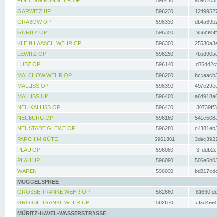
FINDENWIRUNSHIER OP
596410
a5902c55
GARWITZ UP
596230
12499527
GRABOW OP
596330
db4a69b2
GÜRITZ OP
596350
956ce5ff
KLEIN LAASCH WEHR OP
596300
25530a3e
LEWITZ OP
596250
7bbd90ad
LÜBZ OP
596140
d75442cf
MALCHOW WEHR OP
596200
bccaacb3
MALLISS OP
596390
497c29ee
MALLISS UP
596400
a64918a6
NEU KALLISS OP
596430
30739ff3
NEUBURG OP
596160
541c508a
NEUSTADT GLEWE OP
596280
c4381eb3
PARCHIM GÜTE
5961801
3dec3921
PLAU OP
596080
3ffddb2c
PLAU UP
596090
506e6b03
WAREN
596030
bd317edd
MÜGGELSPREE
GROSSE TRÄNKE WEHR OP
582660
81630fdd
GROSSE TRÄNKE WEHR UP
582670
cfad4ee5
MÜRITZ-HAVEL-WASSERSTRASSE