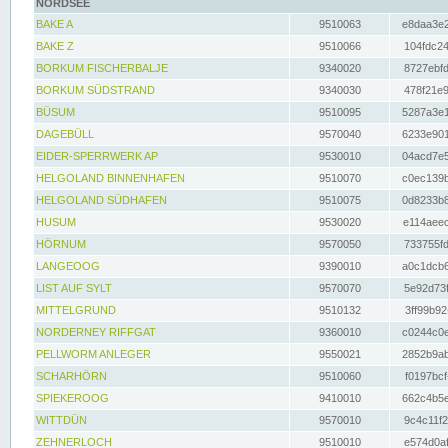
NORDSEE
BAKE A
9510063
e8daa3e2
BAKE Z
9510066
104fdc24
BORKUM FISCHERBALJE
9340020
8727ebfd
BORKUM SÜDSTRAND
9340030
478f21e9
BÜSUM
9510095
5287a3e1
DAGEBÜLL
9570040
6233e901
EIDER-SPERRWERK AP
9530010
04acd7e5
HELGOLAND BINNENHAFEN
9510070
c0ec139b
HELGOLAND SÜDHAFEN
9510075
0d8233b8
HUSUM
9530020
e114aeec
HÖRNUM
9570050
733755fd
LANGEOOG
9390010
a0c1dcb6
LIST AUF SYLT
9570070
5e92d73f
MITTELGRUND
9510132
3ff99b92
NORDERNEY RIFFGAT
9360010
c0244c0e
PELLWORM ANLEGER
9550021
2852b9ab
SCHARHÖRN
9510060
f0197bcf
SPIEKEROOG
9410010
662c4b5e
WITTDÜN
9570010
9c4c11f2
ZEHNERLOCH
9510010
e574d0af