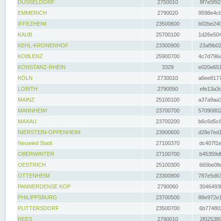
DÜSSELDORF
2750010
8f7e5f92
EMMERICH
2790020
9598e4cb
IFFEZHEIM
23500600
b02be240
KAUB
25700100
1d26e504
KEHL-KRONENHOF
23300900
23af9b02
KOBLENZ
25900700
4c7d796a
KONSTANZ-RHEIN
3329
e020e651
KÖLN
2730010
a6ee8177
LOBITH
2790050
efe13a3d
MAINZ
25100100
a37a9aa3
MANNHEIM
23700700
57090802
MAXAU
23700200
b6c6d5c8
NIERSTEIN-OPPENHEIM
23900600
d28e7ed1
Neuwied Stadt
27100370
dc407f1e
OBERWINTER
27100700
b45359df
OESTRICH
25100300
665be0fe
OTTENHEIM
23300800
787e5d63
PANNERDENSE KOP
2790060
3046493f
PHILIPPSBURG
23700500
88e972e1
PLITTERSDORF
23500700
6b774802
REES
2790010
2f025389