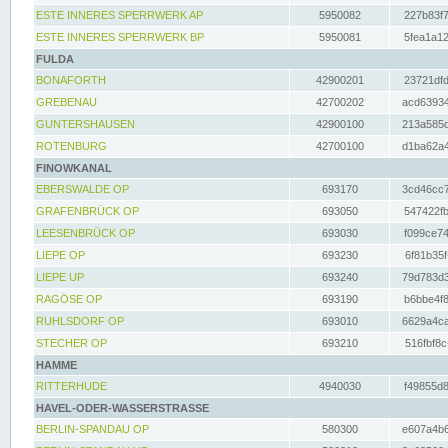
ESTE INNERES SPERRWERK AP
5950082
227b83f7
ESTE INNERES SPERRWERK BP
5950081
5fea1a12
FULDA
BONAFORTH
42900201
23721dfd
GREBENAU
42700202
acd63934
GUNTERSHAUSEN
42900100
213a585d
ROTENBURG
42700100
d1ba62a4
FINOWKANAL
EBERSWALDE OP
693170
3cd46cc7
GRAFENBRÜCK OP
693050
547422fb
LEESENBRÜCK OP
693030
f099ce74
LIEPE OP
693230
6f81b35f
LIEPE UP
693240
79d783d3
RAGÖSE OP
693190
b6bbe4f8
RUHLSDORF OP
693010
6629a4ca
STECHER OP
693210
516fbf8c
HAMME
RITTERHUDE
4940030
f49855d8
HAVEL-ODER-WASSERSTRASSE
BERLIN-SPANDAU OP
580300
e607a4b6