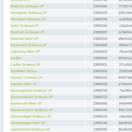
Heilbronn Schleuse UP
23800560
f77df170
Hessigheim Schleuse UP
23800420
23517de9
Hirschhorn Schleuse UP
23800700
acf505dd
Hofen Schleuse UP
23800260
cf2af1a4
Horkheim Schleuse UP
23800557
b76bf04c
Horkheim Wehr UP
23800520
d9b441a5
Kochendorf Schleuse UP
23800600
8f695e71
Ladenburg Wehr UP
23800820
70cee7df
Lauffen
23800500
8559d1a0
Lauffen Schleuse UP
23800501
2f7cb553
Mannheim Neckar
23800900
25582d3f
Marbach Schleuse UP
23800322
456974a8
Marbach Wehr UP
23800320
a73a9cb4
Neckargemünd Schleuse UP
23800740
7be3ff2e
Neckarsteinach Schleuse UP
23800720
d64d07f7
Neckarsulm Wehr UP
23800580
845944f8
Neckarzimmern Schleuse UP
23800640
f00c7183
Oberesslingen Schleuse UP
23800145
cbfae6bc
Oberesslingen Wehr UP
23800140
9de0843a
Obertürkheim Schleuse UP
23800200
80e002d8