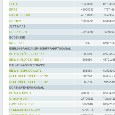
CELLE
48300105
b475386c
EITZE
48900237
47174d8f
MARKLENDORF
48700103
8b4f9f7c
RETHEM
48900204
5aaed954
ALTE MAAS
DORDRECHT
123456785
6c6f84c2
BODENSEE
KONSTANZ
906
aa9179c1
BERLIN-SPANDAUER-SCHIFFFAHRTSKANAL
BERLIN-PLÖTZENSEE OP
586640
ee52ce62
BERLIN-PLÖTZENSEE UP
586650
45721a68
DAHME-WASSERSTRASSE
BERLIN-SCHMÖCKWITZ
586810
6b595707
NEUE MÜHLE SCHLEUSE OP
586270
0e0dbcc9
NEUE MÜHLE SCHLEUSE UP
586280
c9a6c3bf
DORTMUND-EMS-KANAL
BERGESHÖVEDE
34000010
ade3a084
Groppenbruch
27700122
7bbdb421
HASEHUBBRÜCKE
3690010
04572010
HENRICHENBURG OW
27700111
70bee932