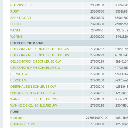
RHEINWEILER
23300130
06b978dd
RUST
23300580
5389b878
SANKT GOAR
25700300
550eb7e9
SPEYER
23700600
2cb8ae5b
WESEL
2770040
f33c3cc9
WORMS
23900200
844a620f
RHEIN-HERNE-KANAL
DUISBURG-MEIDERICH SCHLEUSE OW
27700262
f18e81da
DUISBURG-MEIDERICH SCHLEUSE UW
27700273
48780245
GELSENKIRCHEN SCHLEUSE OW
27700229
5b9f8134
GELSENKIRCHEN SCHLEUSE UW
27700230
427318d0
HERNE OW
27700150
ac6c4362
HERNE UW
27700160
b9975ea1
OBERHAUSEN SCHLEUSE OW
27700240
e251f943
OBERHAUSEN SCHLEUSE UW
27700251
12f63015
WANNE EICKEL SCHLEUSE OW
27700193
05ca0e33
WANNE EICKEL SCHLEUSE UW
27700218
23045f8b
RUHR
Hattingen
2769510000100
c0594fb5
RUHRWEHR OW
27600090
12a3037f