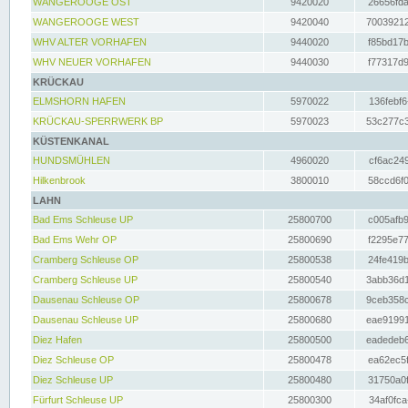
WANGEROOGE OST
9420020
26656fda
WANGEROOGE WEST
9420040
70039212
WHV ALTER VORHAFEN
9440020
f85bd17b
WHV NEUER VORHAFEN
9440030
f77317d9
KRÜCKAU
ELMSHORN HAFEN
5970022
136febf6
KRÜCKAU-SPERRWERK BP
5970023
53c277c3
KÜSTENKANAL
HUNDSMÜHLEN
4960020
cf6ac249
Hilkenbrook
3800010
58ccd6f0
LAHN
Bad Ems Schleuse UP
25800700
c005afb9
Bad Ems Wehr OP
25800690
f2295e77
Cramberg Schleuse OP
25800538
24fe419b
Cramberg Schleuse UP
25800540
3abb36d1
Dausenau Schleuse OP
25800678
9ceb358c
Dausenau Schleuse UP
25800680
eae91991
Diez Hafen
25800500
eadedeb6
Diez Schleuse OP
25800478
ea62ec5f
Diez Schleuse UP
25800480
31750a0f
Fürfurt Schleuse UP
25800300
34af0fca