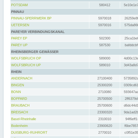
POTSDAM
580412
5e10e1e7
PINNAU
PINNAU-SPERRWERK BP
5970018
26259e8f
UETERSEN
5970016
575da86f
PAREYER VERBINDUNGSKANAL
PAREY EP
502300
25ca1bef
PAREY UP
587530
bafddcbf
RHEINSBERGER GEWÄSSER
WOLFSBRUCH OP
589000
4d00c13e
WOLFSBRUCH UP
589010
3d43a8d7
RHEIN
ANDERNACH
27100400
5735892a
BINGEN
25300200
0309cd61
BONN
2710080
593647aa
BOPPARD
25700500
2ff6379d
BRAUBACH
25700600
d6dc44d1
BREISACH
23300320
9da1ad2b
Basel-Rheinhalle
2310010
94f6eff1
Bodenheim
23900620
f6be7857
DUISBURG-RUHRORT
2770010
c0f51e35