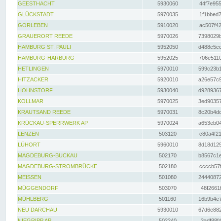
GEESTHACHT
5930060
44f7e955
GLÜCKSTADT
5970035
1f1bbed7
GORLEBEN
5910020
ac507f42
GRAUERORT REEDE
5970026
7398029b
HAMBURG ST. PAULI
5952050
d488c5cc
HAMBURG-HARBURG
5952025
706e5110
HETLINGEN
5970010
599c23b1
HITZACKER
5920010
a26e57c9
HOHNSTORF
5930040
d9289367
KOLLMAR
5970025
3ed90357
KRAUTSAND REEDE
5970031
8c20b4dc
KRÜCKAU-SPERRWERK AP
5970024
a653eb04
LENZEN
503120
c80a4f21
LÜHORT
5960010
8d18d129
MAGDEBURG-BUCKAU
502170
b8567c1e
MAGDEBURG-STROMBRÜCKE
502180
ccccb57f
MEISSEN
501080
24440872
MÜGGENDORF
503070
48f2661f
MÜHLBERG
501160
16b9b4e7
NEU DARCHAU
5930010
67d6e882
NIEGRIPP AP
502240
3adf88fd