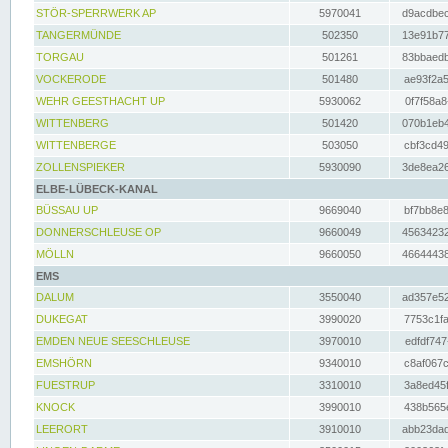
STÖR-SPERRWERK AP
5970041
d9acdbec
TANGERMÜNDE
502350
13e91b77
TORGAU
501261
83bbaedb
VOCKERODE
501480
ae93f2a5
WEHR GEESTHACHT UP
5930062
0f7f58a8
WITTENBERG
501420
070b1eb4
WITTENBERGE
503050
cbf3cd49
ZOLLENSPIEKER
5930090
3de8ea26
ELBE-LÜBECK-KANAL
BÜSSAU UP
9669040
bf7bb8e8
DONNERSCHLEUSE OP
9660049
45634232
MÖLLN
9660050
46644438
EMS
DALUM
3550040
ad357e52
DUKEGAT
3990020
7753c1fa
EMDEN NEUE SEESCHLEUSE
3970010
edfdf747
EMSHÖRN
9340010
c8af067c
FUESTRUP
3310010
3a8ed45f
KNOCK
3990010
438b565e
LEERORT
3910010
abb23dad