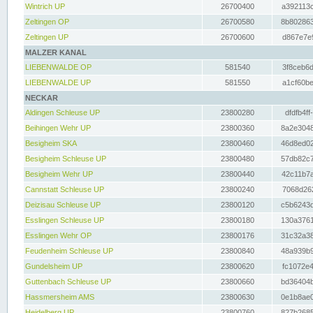
Wintrich UP
26700400
a392113c
Zeltingen OP
26700580
8b802863
Zeltingen UP
26700600
d867e7e9
MALZER KANAL
LIEBENWALDE OP
581540
3f8ceb6d
LIEBENWALDE UP
581550
a1cf60be
NECKAR
Aldingen Schleuse UP
23800280
dfdfb4ff
Beihingen Wehr UP
23800360
8a2e3048
Besigheim SKA
23800460
46d8ed02
Besigheim Schleuse UP
23800480
57db82c7
Besigheim Wehr UP
23800440
42c11b7a
Cannstatt Schleuse UP
23800240
7068d262
Deizisau Schleuse UP
23800120
c5b6243d
Esslingen Schleuse UP
23800180
130a3761
Esslingen Wehr OP
23800176
31c32a38
Feudenheim Schleuse UP
23800840
48a939b9
Gundelsheim UP
23800620
fc1072e4
Guttenbach Schleuse UP
23800660
bd36404b
Hassmersheim AMS
23800630
0e1b8ae0
Heidelberg UP
23800760
827b2685