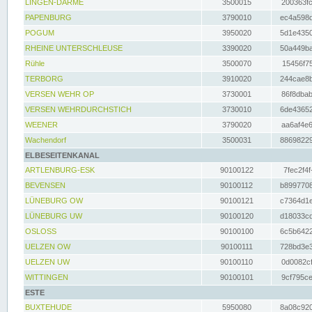
LINGEN-DARME
3500015
200363fc
PAPENBURG
3790010
ec4a598d
POGUM
3950020
5d1e4350
RHEINE UNTERSCHLEUSE
3390020
50a449ba
Rühle
3500070
15456f75
TERBORG
3910020
244cae8b
VERSEN WEHR OP
3730001
86f8dbab
VERSEN WEHRDURCHSTICH
3730010
6de43652
WEENER
3790020
aa6af4e6
Wachendorf
3500031
88698229
ELBESEITENKANAL
ARTLENBURG-ESK
90100122
7fec2f4f
BEVENSEN
90100112
b8997708
LÜNEBURG OW
90100121
c7364d1e
LÜNEBURG UW
90100120
d18033cd
OSLOSS
90100100
6c5b6422
UELZEN OW
90100111
728bd3e3
UELZEN UW
90100110
0d0082cf
WITTINGEN
90100101
9cf795ce
ESTE
BUXTEHUDE
5950080
8a08c920