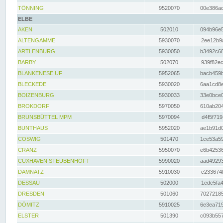
TÖNNING
9520070
00e386ac
ELBE
AKEN
502010
094b96e5
ALTENGAMME
5930070
2ee12b9a
ARTLENBURG
5930050
b3492c68
BARBY
502070
939f82ec
BLANKENESE UF
5952065
bacb459b
BLECKEDE
5930020
6aa1cd8e
BOIZENBURG
5930033
33e0bce0
BROKDORF
5970050
610ab204
BRUNSBÜTTEL MPM
5970094
d4f5f719
BUNTHAUS
5952020
ae1b91d0
COSWIG
501470
1ce53a59
CRANZ
5950070
e6b42536
CUXHAVEN STEUBENHÖFT
5990020
aad49293
DAMNATZ
5910030
c233674f
DESSAU
502000
1edc5fa4
DRESDEN
501060
70272185
DÖMITZ
5910025
6e3ea719
ELSTER
501390
c093b557