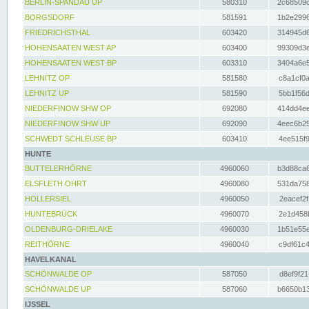
BERLIN-SPANDAU UP
580310
2c68509c
BORGSDORF
581591
1b2e2996
FRIEDRICHSTHAL
603420
314945d6
HOHENSAATEN WEST AP
603400
99309d3e
HOHENSAATEN WEST BP
603310
3404a6e5
LEHNITZ OP
581580
c8a1cf0a
LEHNITZ UP
581590
5bb1f56d
NIEDERFINOW SHW OP
692080
414dd4ee
NIEDERFINOW SHW UP
692090
4eec6b25
SCHWEDT SCHLEUSE BP
603410
4ee515f9
HUNTE
BUTTELERHÖRNE
4960060
b3d88ca6
ELSFLETH OHRT
4960080
531da758
HOLLERSIEL
4960050
2eacef2f
HUNTEBRÜCK
4960070
2e1d458b
OLDENBURG-DRIELAKE
4960030
1b51e55e
REITHÖRNE
4960040
c9df61c4
HAVELKANAL
SCHÖNWALDE OP
587050
d8ef9f21
SCHÖNWALDE UP
587060
b6650b13
IJSSEL