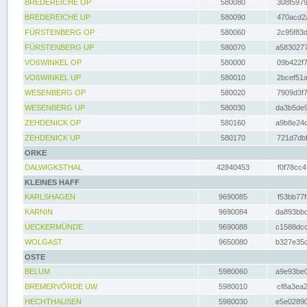
BREDEREICHE OP
580080
308f5979
BREDEREICHE UP
580090
470acd2a
FÜRSTENBERG OP
580060
2c95f83d
FÜRSTENBERG UP
580070
a5830277
VOßWINKEL OP
580000
09b422f7
VOßWINKEL UP
580010
2bcef51a
WESENBERG OP
580020
7909d3f7
WESENBERG UP
580030
da3b5de9
ZEHDENICK OP
580160
a9b8e24c
ZEHDENICK UP
580170
721d7dbf
ORKE
DALWIGKSTHAL
42840453
f0f78cc4
KLEINES HAFF
KARLSHAGEN
9690085
f53bb77f
KARNIN
9690084
da893bbd
UECKERMÜNDE
9690088
c1588dcc
WOLGAST
9650080
b327e35c
OSTE
BELUM
5980060
a9e93be0
BREMERVÖRDE UW
5980010
cf8a3ea2
HECHTHAUSEN
5980030
e5e02890