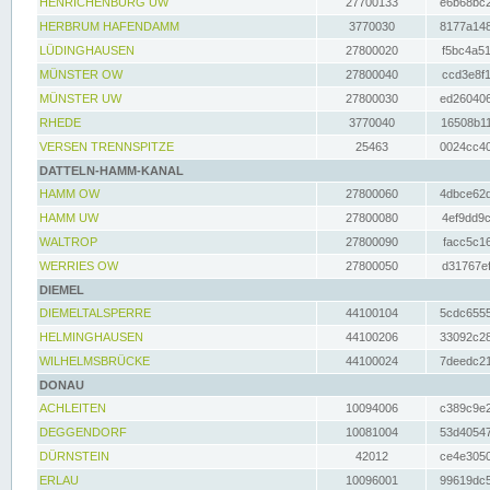
HENRICHENBURG UW
27700133
e6b68bc2
HERBRUM HAFENDAMM
3770030
8177a148
LÜDINGHAUSEN
27800020
f5bc4a51
MÜNSTER OW
27800040
ccd3e8f1
MÜNSTER UW
27800030
ed260406
RHEDE
3770040
16508b11
VERSEN TRENNSPITZE
25463
0024cc40
DATTELN-HAMM-KANAL
HAMM OW
27800060
4dbce62d
HAMM UW
27800080
4ef9dd9c
WALTROP
27800090
facc5c16
WERRIES OW
27800050
d31767ef
DIEMEL
DIEMELTALSPERRE
44100104
5cdc6555
HELMINGHAUSEN
44100206
33092c28
WILHELMSBRÜCKE
44100024
7deedc21
DONAU
ACHLEITEN
10094006
c389c9e2
DEGGENDORF
10081004
53d40547
DÜRNSTEIN
42012
ce4e3050
ERLAU
10096001
99619dc5