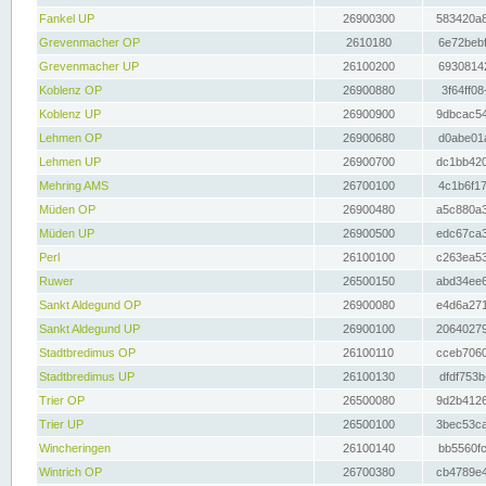
Fankel UP
26900300
583420a8
Grevenmacher OP
2610180
6e72bebf
Grevenmacher UP
26100200
69308142
Koblenz OP
26900880
3f64ff08
Koblenz UP
26900900
9dbcac54
Lehmen OP
26900680
d0abe01a
Lehmen UP
26900700
dc1bb420
Mehring AMS
26700100
4c1b6f17
Müden OP
26900480
a5c880a3
Müden UP
26900500
edc67ca3
Perl
26100100
c263ea53
Ruwer
26500150
abd34ee6
Sankt Aldegund OP
26900080
e4d6a271
Sankt Aldegund UP
26900100
20640279
Stadtbredimus OP
26100110
cceb7060
Stadtbredimus UP
26100130
dfdf753b
Trier OP
26500080
9d2b4126
Trier UP
26500100
3bec53ca
Wincheringen
26100140
bb5560fc
Wintrich OP
26700380
cb4789e4