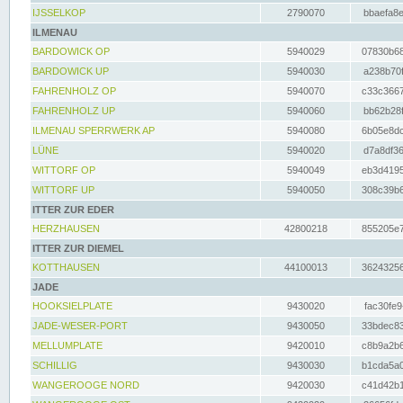
IJSSELKOP
2790070
bbaefa8e
ILMENAU
BARDOWICK OP
5940029
07830b68
BARDOWICK UP
5940030
a238b70f
FAHRENHOLZ OP
5940070
c33c3667
FAHRENHOLZ UP
5940060
bb62b28f
ILMENAU SPERRWERK AP
5940080
6b05e8dc
LÜNE
5940020
d7a8df36
WITTORF OP
5940049
eb3d4195
WITTORF UP
5940050
308c39b6
ITTER ZUR EDER
HERZHAUSEN
42800218
855205e7
ITTER ZUR DIEMEL
KOTTHAUSEN
44100013
36243256
JADE
HOOKSIELPLATE
9430020
fac30fe9
JADE-WESER-PORT
9430050
33bdec83
MELLUMPLATE
9420010
c8b9a2b6
SCHILLIG
9430030
b1cda5a0
WANGEROOGE NORD
9420030
c41d42b1