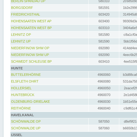
BERLIN-SPANDAU UP
580310
2c68509c
BORGSDORF
581591
1b2e2996
FRIEDRICHSTHAL
603420
314945d6
HOHENSAATEN WEST AP
603400
99309d3e
HOHENSAATEN WEST BP
603310
3404a6e5
LEHNITZ OP
581580
c8a1cf0a
LEHNITZ UP
581590
5bb1f56d
NIEDERFINOW SHW OP
692080
414dd4ee
NIEDERFINOW SHW UP
692090
4eec6b25
SCHWEDT SCHLEUSE BP
603410
4ee515f9
HUNTE
BUTTELERHÖRNE
4960060
b3d88ca6
ELSFLETH OHRT
4960080
531da758
HOLLERSIEL
4960050
2eacef2f
HUNTEBRÜCK
4960070
2e1d458b
OLDENBURG-DRIELAKE
4960030
1b51e55e
REITHÖRNE
4960040
c9df61c4
HAVELKANAL
SCHÖNWALDE OP
587050
d8ef9f21
SCHÖNWALDE UP
587060
b6650b13
IJSSEL