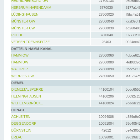
HENRICHENBURG UW
27700133
e6b68bc2
HERBRUM HAFENDAMM
3770030
8177a148
LÜDINGHAUSEN
27800020
f5bc4a51
MÜNSTER OW
27800040
ccd3e8f1
MÜNSTER UW
27800030
ed260406
RHEDE
3770040
16508b11
VERSEN TRENNSPITZE
25463
0024cc40
DATTELN-HAMM-KANAL
HAMM OW
27800060
4dbce62d
HAMM UW
27800080
4ef9dd9c
WALTROP
27800090
facc5c16
WERRIES OW
27800050
d31767ef
DIEMEL
DIEMELTALSPERRE
44100104
5cdc6555
HELMINGHAUSEN
44100206
33092c28
WILHELMSBRÜCKE
44100024
7deedc21
DONAU
ACHLEITEN
10094006
c389c9e2
DEGGENDORF
10081004
53d40547
DÜRNSTEIN
42012
ce4e3050
ERLAU
10096001
99619dc5