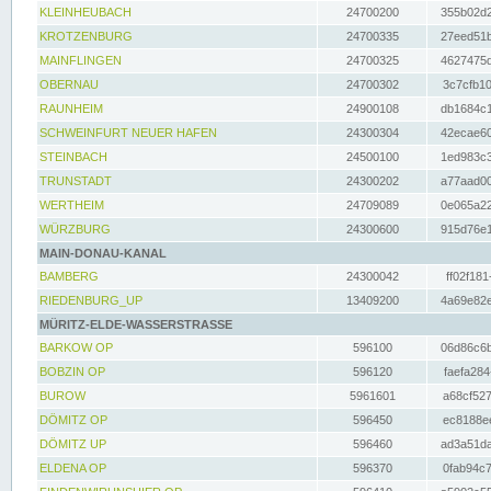
KLEINHEUBACH
24700200
355b02d2
KROTZENBURG
24700335
27eed51b
MAINFLINGEN
24700325
4627475d
OBERNAU
24700302
3c7cfb10
RAUNHEIM
24900108
db1684c1
SCHWEINFURT NEUER HAFEN
24300304
42ecae60
STEINBACH
24500100
1ed983c3
TRUNSTADT
24300202
a77aad00
WERTHEIM
24709089
0e065a22
WÜRZBURG
24300600
915d76e1
MAIN-DONAU-KANAL
BAMBERG
24300042
ff02f181
RIEDENBURG_UP
13409200
4a69e82e
MÜRITZ-ELDE-WASSERSTRASSE
BARKOW OP
596100
06d86c6b
BOBZIN OP
596120
faefa284
BUROW
5961601
a68cf527
DÖMITZ OP
596450
ec8188ee
DÖMITZ UP
596460
ad3a51da
ELDENA OP
596370
0fab94c7