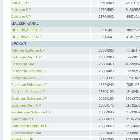
Wintrich UP
26700400
a392113c
Zeltingen OP
26700580
8b802863
Zeltingen UP
26700600
d867e7e9
MALZER KANAL
LIEBENWALDE OP
581540
3f8ceb6d
LIEBENWALDE UP
581550
a1cf60be
NECKAR
Aldingen Schleuse UP
23800280
dfdfb4ff
Beihingen Wehr UP
23800360
8a2e3048
Besigheim SKA
23800460
46d8ed02
Besigheim Schleuse UP
23800480
57db82c7
Besigheim Wehr UP
23800440
42c11b7a
Cannstatt Schleuse UP
23800240
7068d262
Deizisau Schleuse UP
23800120
c5b6243d
Esslingen Schleuse UP
23800180
130a3761
Esslingen Wehr OP
23800176
31c32a38
Feudenheim Schleuse UP
23800840
48a939b9
Gundelsheim UP
23800620
fc1072e4
Guttenbach Schleuse UP
23800660
bd36404b
Hassmersheim AMS
23800630
0e1b8ae0
Heidelberg UP
23800760
827b2685