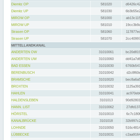
Diemitz OP
581020
d6426c42
Diemitz UP
581030
6b3b55e2
MIROW OP
581000
ab13c115
MIROW UP
581010
19cc3b9a
Strasen OP
581060
117877ec
Strasen UP
581070
2cc40997
MITTELLANDKANAL
ANDERTEN OW
31010061
bc20d819
ANDERTEN UW
31010060
dd41a7d6
BAD ESSEN
31010030
6760b547
BERENBUSCH
31010042
d2c8f60e
BRAMSCHE
31010020
bec8a6a5
BROXTEN
31010032
1125a391
HAHLEN
31010041
ac970eb0
HALDENSLEBEN
3101013
90d92801
HANN. LIST
31010062
27dfd137
HÖRSTEL
31010010
6c7c180f
KANALBRÜCKE
3101018
32b997c2
LOHNDE
31010050
516c4814
LÜBBECKE
31010031
c2aa9164