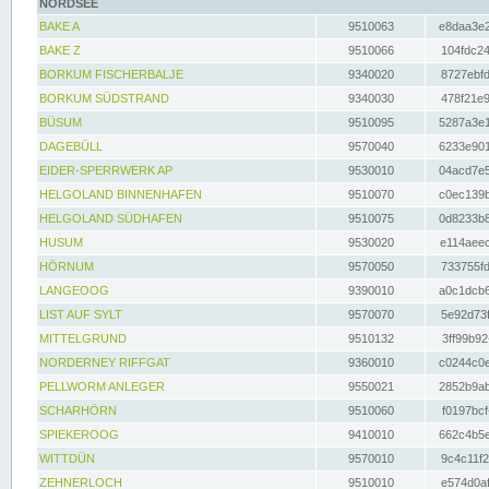
NORDSEE
BAKE A
9510063
e8daa3e2
BAKE Z
9510066
104fdc24
BORKUM FISCHERBALJE
9340020
8727ebfd
BORKUM SÜDSTRAND
9340030
478f21e9
BÜSUM
9510095
5287a3e1
DAGEBÜLL
9570040
6233e901
EIDER-SPERRWERK AP
9530010
04acd7e5
HELGOLAND BINNENHAFEN
9510070
c0ec139b
HELGOLAND SÜDHAFEN
9510075
0d8233b8
HUSUM
9530020
e114aeec
HÖRNUM
9570050
733755fd
LANGEOOG
9390010
a0c1dcb6
LIST AUF SYLT
9570070
5e92d73f
MITTELGRUND
9510132
3ff99b92
NORDERNEY RIFFGAT
9360010
c0244c0e
PELLWORM ANLEGER
9550021
2852b9ab
SCHARHÖRN
9510060
f0197bcf
SPIEKEROOG
9410010
662c4b5e
WITTDÜN
9570010
9c4c11f2
ZEHNERLOCH
9510010
e574d0af