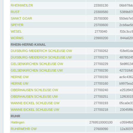
RHEINWEILER
23300130
06b978dd
RUST
23300580
5389b878
SANKT GOAR
25700300
550eb7e9
SPEYER
23700600
2cb8ae5b
WESEL
2770040
f33c3cc9
WORMS
23900200
844a620f
RHEIN-HERNE-KANAL
DUISBURG-MEIDERICH SCHLEUSE OW
27700262
f18e81da
DUISBURG-MEIDERICH SCHLEUSE UW
27700273
48780245
GELSENKIRCHEN SCHLEUSE OW
27700229
5b9f8134
GELSENKIRCHEN SCHLEUSE UW
27700230
427318d0
HERNE OW
27700150
ac6c4362
HERNE UW
27700160
b9975ea1
OBERHAUSEN SCHLEUSE OW
27700240
e251f943
OBERHAUSEN SCHLEUSE UW
27700251
12f63015
WANNE EICKEL SCHLEUSE OW
27700193
05ca0e33
WANNE EICKEL SCHLEUSE UW
27700218
23045f8b
RUHR
Hattingen
2769510000100
c0594fb5
RUHRWEHR OW
27600090
12a3037f