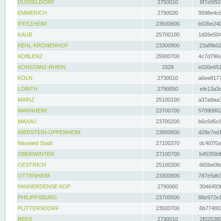
DÜSSELDORF
2750010
8f7e5f92
EMMERICH
2790020
9598e4cb
IFFEZHEIM
23500600
b02be240
KAUB
25700100
1d26e504
KEHL-KRONENHOF
23300900
23af9b02
KOBLENZ
25900700
4c7d796a
KONSTANZ-RHEIN
3329
e020e651
KÖLN
2730010
a6ee8177
LOBITH
2790050
efe13a3d
MAINZ
25100100
a37a9aa3
MANNHEIM
23700700
57090802
MAXAU
23700200
b6c6d5c8
NIERSTEIN-OPPENHEIM
23900600
d28e7ed1
Neuwied Stadt
27100370
dc407f1e
OBERWINTER
27100700
b45359df
OESTRICH
25100300
665be0fe
OTTENHEIM
23300800
787e5d63
PANNERDENSE KOP
2790060
3046493f
PHILIPPSBURG
23700500
88e972e1
PLITTERSDORF
23500700
6b774802
REES
2790010
2f025389