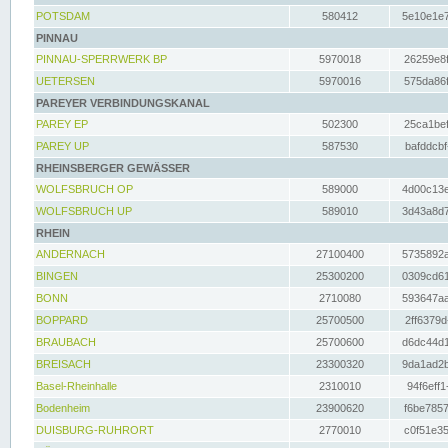
POTSDAM
580412
5e10e1e7
PINNAU
PINNAU-SPERRWERK BP
5970018
26259e8f
UETERSEN
5970016
575da86f
PAREYER VERBINDUNGSKANAL
PAREY EP
502300
25ca1bef
PAREY UP
587530
bafddcbf
RHEINSBERGER GEWÄSSER
WOLFSBRUCH OP
589000
4d00c13e
WOLFSBRUCH UP
589010
3d43a8d7
RHEIN
ANDERNACH
27100400
5735892a
BINGEN
25300200
0309cd61
BONN
2710080
593647aa
BOPPARD
25700500
2ff6379d
BRAUBACH
25700600
d6dc44d1
BREISACH
23300320
9da1ad2b
Basel-Rheinhalle
2310010
94f6eff1
Bodenheim
23900620
f6be7857
DUISBURG-RUHRORT
2770010
c0f51e35