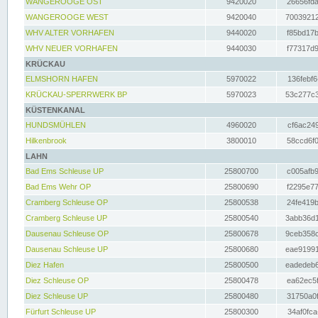
WANGEROOGE OST
9420020
26656fda
WANGEROOGE WEST
9420040
70039212
WHV ALTER VORHAFEN
9440020
f85bd17b
WHV NEUER VORHAFEN
9440030
f77317d9
KRÜCKAU
ELMSHORN HAFEN
5970022
136febf6
KRÜCKAU-SPERRWERK BP
5970023
53c277c3
KÜSTENKANAL
HUNDSMÜHLEN
4960020
cf6ac249
Hilkenbrook
3800010
58ccd6f0
LAHN
Bad Ems Schleuse UP
25800700
c005afb9
Bad Ems Wehr OP
25800690
f2295e77
Cramberg Schleuse OP
25800538
24fe419b
Cramberg Schleuse UP
25800540
3abb36d1
Dausenau Schleuse OP
25800678
9ceb358c
Dausenau Schleuse UP
25800680
eae91991
Diez Hafen
25800500
eadedeb6
Diez Schleuse OP
25800478
ea62ec5f
Diez Schleuse UP
25800480
31750a0f
Fürfurt Schleuse UP
25800300
34af0fca