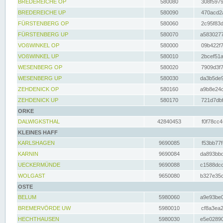
BREDEREICHE OP
580080
308f5979
BREDEREICHE UP
580090
470acd2a
FÜRSTENBERG OP
580060
2c95f83d
FÜRSTENBERG UP
580070
a5830277
VOßWINKEL OP
580000
09b422f7
VOßWINKEL UP
580010
2bcef51a
WESENBERG OP
580020
7909d3f7
WESENBERG UP
580030
da3b5de9
ZEHDENICK OP
580160
a9b8e24c
ZEHDENICK UP
580170
721d7dbf
ORKE
DALWIGKSTHAL
42840453
f0f78cc4
KLEINES HAFF
KARLSHAGEN
9690085
f53bb77f
KARNIN
9690084
da893bbd
UECKERMÜNDE
9690088
c1588dcc
WOLGAST
9650080
b327e35c
OSTE
BELUM
5980060
a9e93be0
BREMERVÖRDE UW
5980010
cf8a3ea2
HECHTHAUSEN
5980030
e5e02890