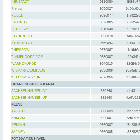
NEUSTADT
9610080
3f0b6b74
Prerow
9650027
7d50c68c
RUDEN
9690077
1fa822e6
SASSNITZ
9670065
9e7b2a4d
SCHLESWIG
9610040
09370c05
STAHLBRODE
9650070
340707f4
STRALSUND
9650043
b9163121
THIESSOW
9670067
d1c9bb3c
TIMMENDORF POEL
9630007
d22c341b
WARNEMÜNDE
9640015
220ff4c6
WISMAR-BAUMHAUS
9630008
95a0ab45
WITTOWER FÄHRE
9670055
4b348b56
ORANIENBURGER KANAL
SACHSENHAUSEN OP
580240
adbd3144
SACHSENHAUSEN UP
581840
0a6fe221
PEENE
AALBUDE
9660009
8ba772ed
ANKLAM
9660001
22fd01e0
DEMMIN
9660007
b7e238e8
JARMEN
9660005
a3328262
POTSDAMER HAVEL