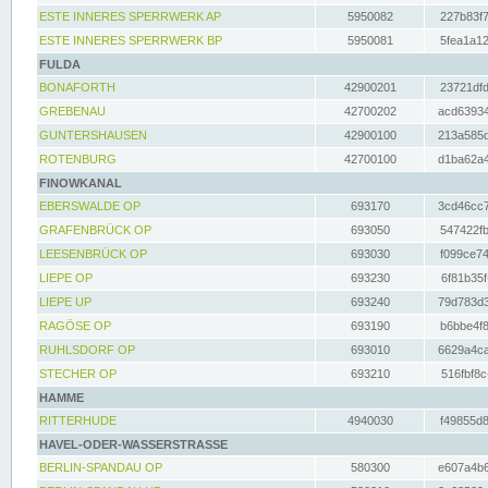
ESTE INNERES SPERRWERK AP
5950082
227b83f7
ESTE INNERES SPERRWERK BP
5950081
5fea1a12
FULDA
BONAFORTH
42900201
23721dfd
GREBENAU
42700202
acd63934
GUNTERSHAUSEN
42900100
213a585d
ROTENBURG
42700100
d1ba62a4
FINOWKANAL
EBERSWALDE OP
693170
3cd46cc7
GRAFENBRÜCK OP
693050
547422fb
LEESENBRÜCK OP
693030
f099ce74
LIEPE OP
693230
6f81b35f
LIEPE UP
693240
79d783d3
RAGÖSE OP
693190
b6bbe4f8
RUHLSDORF OP
693010
6629a4ca
STECHER OP
693210
516fbf8c
HAMME
RITTERHUDE
4940030
f49855d8
HAVEL-ODER-WASSERSTRASSE
BERLIN-SPANDAU OP
580300
e607a4b6