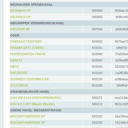
NEUHAUSER SPEISEKANAL
NEUHAUS OP
585850
963bdc26
NEUHAUS UP
585860
bf48cefd
NIEGRIPPER VERBINDUNGSKANAL
NIEGRIPP BP
587500
e506460f
ODER
EISENHÜTTENSTADT
603000
8675aa70
FRANKFURT1 (ODER)
603031
bffdf7f2
HOHENSAATEN-FINOW
603080
f7a639a4
KIENITZ
603050
6298a8f9
KIETZ
603040
16258271
RATZDORF
603140
ca3f535b
SCHWEDT-ODERBRÜCKE
603130
e28babaa
STÜTZKOW
603100
30bff0df
ORANIENBURGER HAVEL
OHV KM 3.014 (HOCHSPANNUNG)
580271
eea7e3dc
OHv km 1.467 (Blaues Wunder)
580272
8b51c505
OBERE HAVEL-WASSERSTRASSE
BISCHOFSWERDER OP
581520
16a780aa
BISCHOFSWERDER UP
581530
74134dc6