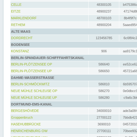
CELLE
48300105
b475386c
EITZE
48900237
47174d8f
MARKLENDORF
48700103
8b4f9f7c
RETHEM
48900204
5aaed954
ALTE MAAS
DORDRECHT
123456785
6c6f84c2
BODENSEE
KONSTANZ
906
aa9179c1
BERLIN-SPANDAUER-SCHIFFFAHRTSKANAL
BERLIN-PLÖTZENSEE OP
586640
ee52ce62
BERLIN-PLÖTZENSEE UP
586650
45721a68
DAHME-WASSERSTRASSE
BERLIN-SCHMÖCKWITZ
586810
6b595707
NEUE MÜHLE SCHLEUSE OP
586270
0e0dbcc9
NEUE MÜHLE SCHLEUSE UP
586280
c9a6c3bf
DORTMUND-EMS-KANAL
BERGESHÖVEDE
34000010
ade3a084
Groppenbruch
27700122
7bbdb421
HASEHUBBRÜCKE
3690010
04572010
HENRICHENBURG OW
27700111
70bee932