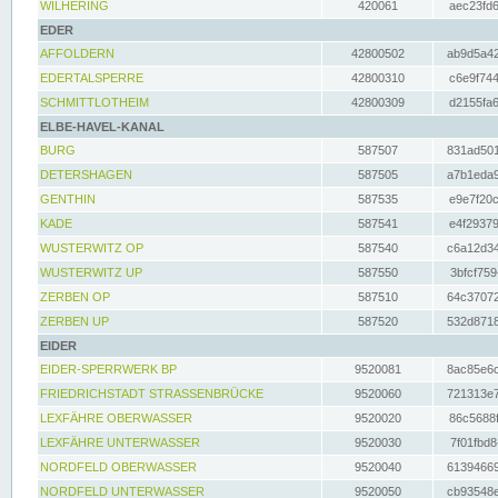
WILHERING
420061
aec23fd6
EDER
AFFOLDERN
42800502
ab9d5a42
EDERTALSPERRE
42800310
c6e9f744
SCHMITTLOTHEIM
42800309
d2155fa6
ELBE-HAVEL-KANAL
BURG
587507
831ad501
DETERSHAGEN
587505
a7b1eda9
GENTHIN
587535
e9e7f20c
KADE
587541
e4f29379
WUSTERWITZ OP
587540
c6a12d34
WUSTERWITZ UP
587550
3bfcf759
ZERBEN OP
587510
64c37072
ZERBEN UP
587520
532d8718
EIDER
EIDER-SPERRWERK BP
9520081
8ac85e6c
FRIEDRICHSTADT STRASSENBRÜCKE
9520060
721313e7
LEXFÄHRE OBERWASSER
9520020
86c5688f
LEXFÄHRE UNTERWASSER
9520030
7f01fbd8
NORDFELD OBERWASSER
9520040
61394669
NORDFELD UNTERWASSER
9520050
cb93548e