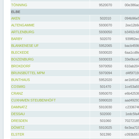
TÖNNING
9520070
00e386ac
ELBE
AKEN
502010
094b96e5
ALTENGAMME
5930070
2ee12b9a
ARTLENBURG
5930050
b3492c68
BARBY
502070
939f82ec
BLANKENESE UF
5952065
bacb459b
BLECKEDE
5930020
6aa1cd8e
BOIZENBURG
5930033
33e0bce0
BROKDORF
5970050
610ab204
BRUNSBÜTTEL MPM
5970094
d4f5f719
BUNTHAUS
5952020
ae1b91d0
COSWIG
501470
1ce53a59
CRANZ
5950070
e6b42536
CUXHAVEN STEUBENHÖFT
5990020
aad49293
DAMNATZ
5910030
c233674f
DESSAU
502000
1edc5fa4
DRESDEN
501060
70272185
DÖMITZ
5910025
6e3ea719
ELSTER
501390
c093b557