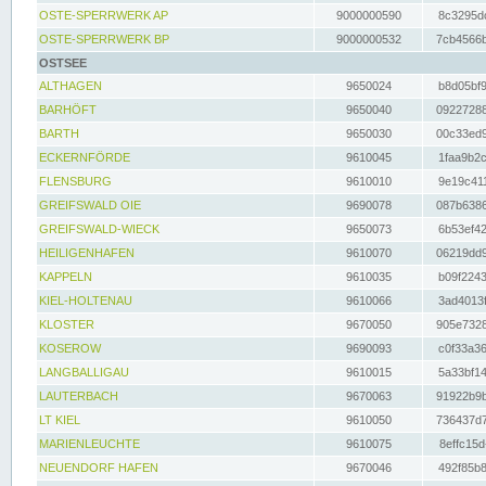
OSTE-SPERRWERK AP
9000000590
8c3295dc
OSTE-SPERRWERK BP
9000000532
7cb4566b
OSTSEE
ALTHAGEN
9650024
b8d05bf9
BARHÖFT
9650040
09227288
BARTH
9650030
00c33ed9
ECKERNFÖRDE
9610045
1faa9b2c
FLENSBURG
9610010
9e19c411
GREIFSWALD OIE
9690078
087b6386
GREIFSWALD-WIECK
9650073
6b53ef42
HEILIGENHAFEN
9610070
06219dd9
KAPPELN
9610035
b09f2243
KIEL-HOLTENAU
9610066
3ad4013f
KLOSTER
9670050
905e7328
KOSEROW
9690093
c0f33a36
LANGBALLIGAU
9610015
5a33bf14
LAUTERBACH
9670063
91922b9b
LT KIEL
9610050
736437d7
MARIENLEUCHTE
9610075
8effc15d
NEUENDORF HAFEN
9670046
492f85b8