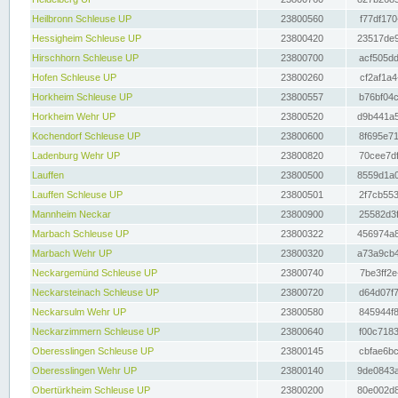
Heilbronn Schleuse UP
23800560
f77df170
Hessigheim Schleuse UP
23800420
23517de9
Hirschhorn Schleuse UP
23800700
acf505dd
Hofen Schleuse UP
23800260
cf2af1a4
Horkheim Schleuse UP
23800557
b76bf04c
Horkheim Wehr UP
23800520
d9b441a5
Kochendorf Schleuse UP
23800600
8f695e71
Ladenburg Wehr UP
23800820
70cee7df
Lauffen
23800500
8559d1a0
Lauffen Schleuse UP
23800501
2f7cb553
Mannheim Neckar
23800900
25582d3f
Marbach Schleuse UP
23800322
456974a8
Marbach Wehr UP
23800320
a73a9cb4
Neckargemünd Schleuse UP
23800740
7be3ff2e
Neckarsteinach Schleuse UP
23800720
d64d07f7
Neckarsulm Wehr UP
23800580
845944f8
Neckarzimmern Schleuse UP
23800640
f00c7183
Oberesslingen Schleuse UP
23800145
cbfae6bc
Oberesslingen Wehr UP
23800140
9de0843a
Obertürkheim Schleuse UP
23800200
80e002d8