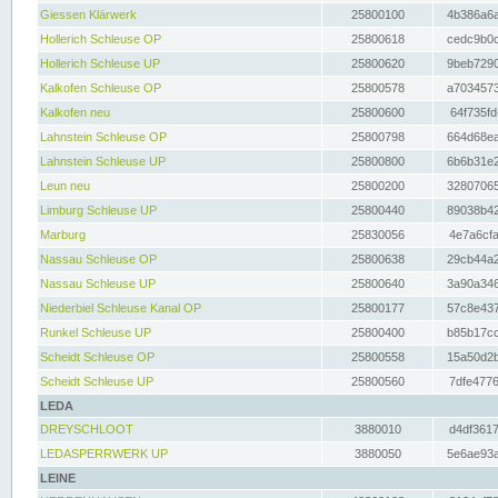
Giessen Klärwerk
25800100
4b386a6a
Hollerich Schleuse OP
25800618
cedc9b0c
Hollerich Schleuse UP
25800620
9beb7290
Kalkofen Schleuse OP
25800578
a7034573
Kalkofen neu
25800600
64f735fd
Lahnstein Schleuse OP
25800798
664d68ea
Lahnstein Schleuse UP
25800800
6b6b31e2
Leun neu
25800200
32807065
Limburg Schleuse UP
25800440
89038b42
Marburg
25830056
4e7a6cfa
Nassau Schleuse OP
25800638
29cb44a2
Nassau Schleuse UP
25800640
3a90a346
Niederbiel Schleuse Kanal OP
25800177
57c8e437
Runkel Schleuse UP
25800400
b85b17cc
Scheidt Schleuse OP
25800558
15a50d2b
Scheidt Schleuse UP
25800560
7dfe4776
LEDA
DREYSCHLOOT
3880010
d4df3617
LEDASPERRWERK UP
3880050
5e6ae93a
LEINE