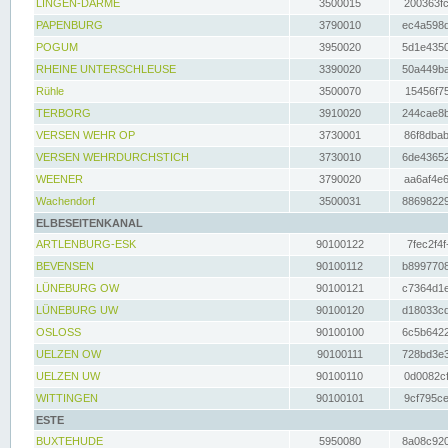
LINGEN-DARME
3500015
200363fc
PAPENBURG
3790010
ec4a598d
POGUM
3950020
5d1e4350
RHEINE UNTERSCHLEUSE
3390020
50a449ba
Rühle
3500070
15456f75
TERBORG
3910020
244cae8b
VERSEN WEHR OP
3730001
86f8dbab
VERSEN WEHRDURCHSTICH
3730010
6de43652
WEENER
3790020
aa6af4e6
Wachendorf
3500031
88698229
ELBESEITENKANAL
ARTLENBURG-ESK
90100122
7fec2f4f
BEVENSEN
90100112
b8997708
LÜNEBURG OW
90100121
c7364d1e
LÜNEBURG UW
90100120
d18033cd
OSLOSS
90100100
6c5b6422
UELZEN OW
90100111
728bd3e3
UELZEN UW
90100110
0d0082cf
WITTINGEN
90100101
9cf795ce
ESTE
BUXTEHUDE
5950080
8a08c920