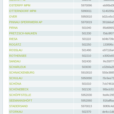
OSTERIFF MPM
5970096
eb90bd3f
OTTERNDORF MPM
5990011
5140295e
OVER
5950010
b02ce5c0
PINNAU-SPERRWERK AP
5970019
391bbba5
PIRNA
501040
85d686f1
PRETZSCH-MAUKEN
501330
f3dc8f07
RIESA
501110
b04b739d
ROGÄTZ
502250
133f0f6c
ROSSLAU
501490
e97116a4
ROTHENSEE
502210
e30f2e83
SANDAU
502430
f4c55f77
SCHARLEUK
503030
e32b0a28
SCHNACKENBURG
5910010
550e3885
SCHULAU
5950090
f3c6ee73
SCHÖNA
501010
7cb7461b
SCHÖNEBECK
502130
90bcb315
SCHÖPFSTELLE
5952030
fed4c295
SEEMANNSHÖFT
5952060
816affba
STADERSAND
5970013
80f0fc4d
STORKAU
502370
de4cc1db