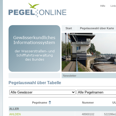
Hilfe
Link
Start
Pegelauswahl über Karte
Newsletter
Pegelauswahl über Tabelle
Pegelname
Nummer
UU
ALLER
AHLDEN
48900102
522286e2