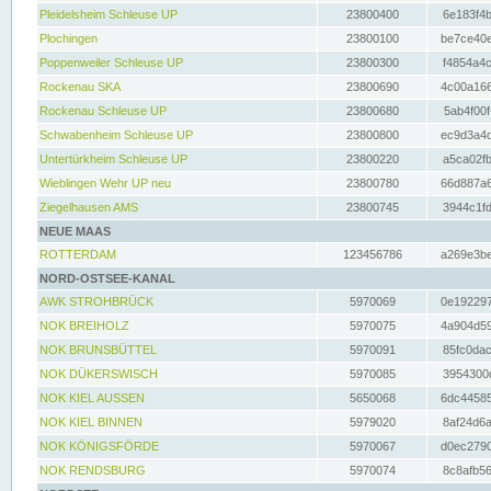
Pleidelsheim Schleuse UP
23800400
6e183f4b
Plochingen
23800100
be7ce40e
Poppenweiler Schleuse UP
23800300
f4854a4c
Rockenau SKA
23800690
4c00a166
Rockenau Schleuse UP
23800680
5ab4f00f
Schwabenheim Schleuse UP
23800800
ec9d3a4d
Untertürkheim Schleuse UP
23800220
a5ca02fb
Wieblingen Wehr UP neu
23800780
66d887a6
Ziegelhausen AMS
23800745
3944c1fd
NEUE MAAS
ROTTERDAM
123456786
a269e3be
NORD-OSTSEE-KANAL
AWK STROHBRÜCK
5970069
0e192297
NOK BREIHOLZ
5970075
4a904d59
NOK BRUNSBÜTTEL
5970091
85fc0dac
NOK DÜKERSWISCH
5970085
3954300d
NOK KIEL AUSSEN
5650068
6dc44585
NOK KIEL BINNEN
5979020
8af24d6a
NOK KÖNIGSFÖRDE
5970067
d0ec2790
NOK RENDSBURG
5970074
8c8afb56