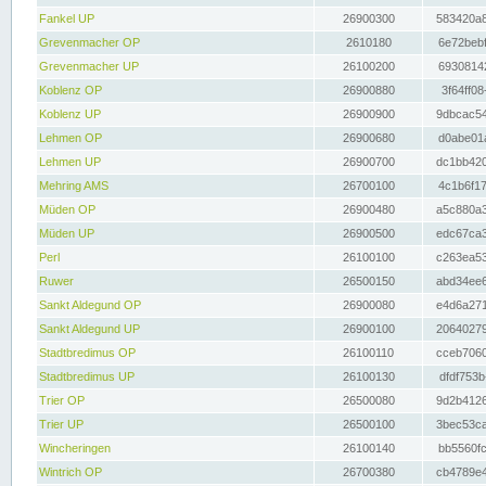
Fankel UP
26900300
583420a8
Grevenmacher OP
2610180
6e72bebf
Grevenmacher UP
26100200
69308142
Koblenz OP
26900880
3f64ff08
Koblenz UP
26900900
9dbcac54
Lehmen OP
26900680
d0abe01a
Lehmen UP
26900700
dc1bb420
Mehring AMS
26700100
4c1b6f17
Müden OP
26900480
a5c880a3
Müden UP
26900500
edc67ca3
Perl
26100100
c263ea53
Ruwer
26500150
abd34ee6
Sankt Aldegund OP
26900080
e4d6a271
Sankt Aldegund UP
26900100
20640279
Stadtbredimus OP
26100110
cceb7060
Stadtbredimus UP
26100130
dfdf753b
Trier OP
26500080
9d2b4126
Trier UP
26500100
3bec53ca
Wincheringen
26100140
bb5560fc
Wintrich OP
26700380
cb4789e4