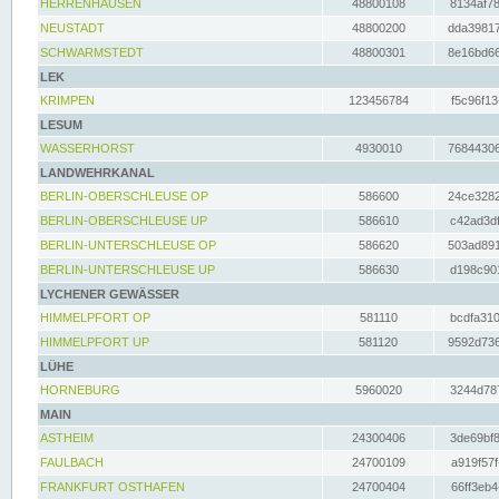
HERRENHAUSEN
48800108
8134af78
NEUSTADT
48800200
dda39817
SCHWARMSTEDT
48800301
8e16bd66
LEK
KRIMPEN
123456784
f5c96f13
LESUM
WASSERHORST
4930010
76844306
LANDWEHRKANAL
BERLIN-OBERSCHLEUSE OP
586600
24ce3282
BERLIN-OBERSCHLEUSE UP
586610
c42ad3df
BERLIN-UNTERSCHLEUSE OP
586620
503ad891
BERLIN-UNTERSCHLEUSE UP
586630
d198c901
LYCHENER GEWÄSSER
HIMMELPFORT OP
581110
bcdfa310
HIMMELPFORT UP
581120
9592d736
LÜHE
HORNEBURG
5960020
3244d787
MAIN
ASTHEIM
24300406
3de69bf8
FAULBACH
24700109
a919f57f
FRANKFURT OSTHAFEN
24700404
66ff3eb4