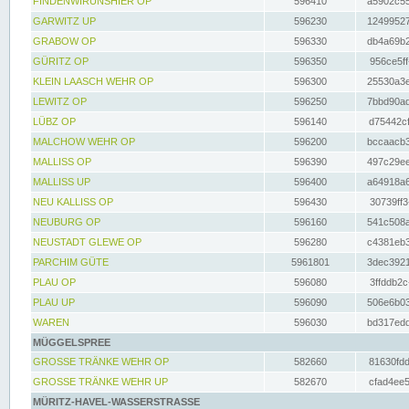
FINDENWIRUNSHIER OP
596410
a5902c55
GARWITZ UP
596230
12499527
GRABOW OP
596330
db4a69b2
GÜRITZ OP
596350
956ce5ff
KLEIN LAASCH WEHR OP
596300
25530a3e
LEWITZ OP
596250
7bbd90ad
LÜBZ OP
596140
d75442cf
MALCHOW WEHR OP
596200
bccaacb3
MALLISS OP
596390
497c29ee
MALLISS UP
596400
a64918a6
NEU KALLISS OP
596430
30739ff3
NEUBURG OP
596160
541c508a
NEUSTADT GLEWE OP
596280
c4381eb3
PARCHIM GÜTE
5961801
3dec3921
PLAU OP
596080
3ffddb2c
PLAU UP
596090
506e6b03
WAREN
596030
bd317edd
MÜGGELSPREE
GROSSE TRÄNKE WEHR OP
582660
81630fdd
GROSSE TRÄNKE WEHR UP
582670
cfad4ee5
MÜRITZ-HAVEL-WASSERSTRASSE