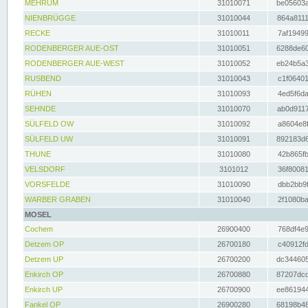
MEHRUM
31010071
be05603a
NIENBRÜGGE
31010044
864a8111
RECKE
31010011
7af19499
RODENBERGER AUE-OST
31010051
6288de60
RODENBERGER AUE-WEST
31010052
eb24b5a3
RUSBEND
31010043
c1f06401
RÜHEN
31010093
4ed5f6da
SEHNDE
31010070
ab0d9117
SÜLFELD OW
31010092
a8604e8f
SÜLFELD UW
31010091
892183d6
THUNE
31010080
42b865fb
VELSDORF
3101012
36f80081
VORSFELDE
31010090
dbb2bb9f
WARBER GRABEN
31010040
2f1080ba
MOSEL
Cochem
26900400
768df4e9
Detzem OP
26700180
c40912fd
Detzem UP
26700200
dc344605
Enkirch OP
26700880
87207dcd
Enkirch UP
26700900
ee861944
Fankel OP
26900280
68198b48