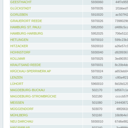
GEESTHACHT
5930060
44f7e955
GLÜCKSTADT
5970035
1f1bbed7
GORLEBEN
5910020
ac507f42
GRAUERORT REEDE
5970026
7398029b
HAMBURG ST. PAULI
5952050
d488c5cc
HAMBURG-HARBURG
5952025
706e5110
HETLINGEN
5970010
599c23b1
HITZACKER
5920010
a26e57c9
HOHNSTORF
5930040
d9289367
KOLLMAR
5970025
3ed90357
KRAUTSAND REEDE
5970031
8c20b4dc
KRÜCKAU-SPERRWERK AP
5970024
a653eb04
LENZEN
503120
c80a4f21
LÜHORT
5960010
8d18d129
MAGDEBURG-BUCKAU
502170
b8567c1e
MAGDEBURG-STROMBRÜCKE
502180
ccccb57f
MEISSEN
501080
24440872
MÜGGENDORF
503070
48f2661f
MÜHLBERG
501160
16b9b4e7
NEU DARCHAU
5930010
67d6e882
NIEGRIPP AP
502240
3adf88fd