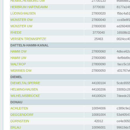
HENRICHENBURG UW
27700133
e6b68bc2
HERBRUM HAFENDAMM
3770030
8177a148
LÜDINGHAUSEN
27800020
f5bc4a51
MÜNSTER OW
27800040
ccd3e8f1
MÜNSTER UW
27800030
ed260406
RHEDE
3770040
16508b11
VERSEN TRENNSPITZE
25463
0024cc40
DATTELN-HAMM-KANAL
HAMM OW
27800060
4dbce62d
HAMM UW
27800080
4ef9dd9c
WALTROP
27800090
facc5c16
WERRIES OW
27800050
d31767ef
DIEMEL
DIEMELTALSPERRE
44100104
5cdc6555
HELMINGHAUSEN
44100206
33092c28
WILHELMSBRÜCKE
44100024
7deedc21
DONAU
ACHLEITEN
10094006
c389c9e2
DEGGENDORF
10081004
53d40547
DÜRNSTEIN
42012
ce4e3050
ERLAU
10096001
99619dc5