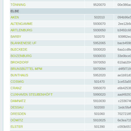
TÖNNING
9520070
00e386ac
ELBE
AKEN
502010
094b96e5
ALTENGAMME
5930070
2ee12b9a
ARTLENBURG
5930050
b3492c68
BARBY
502070
939f82ec
BLANKENESE UF
5952065
bacb459b
BLECKEDE
5930020
6aa1cd8e
BOIZENBURG
5930033
33e0bce0
BROKDORF
5970050
610ab204
BRUNSBÜTTEL MPM
5970094
d4f5f719
BUNTHAUS
5952020
ae1b91d0
COSWIG
501470
1ce53a59
CRANZ
5950070
e6b42536
CUXHAVEN STEUBENHÖFT
5990020
aad49293
DAMNATZ
5910030
c233674f
DESSAU
502000
1edc5fa4
DRESDEN
501060
70272185
DÖMITZ
5910025
6e3ea719
ELSTER
501390
c093b557