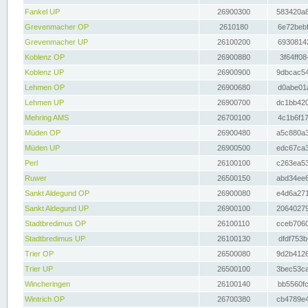
Fankel UP
26900300
583420a8
Grevenmacher OP
2610180
6e72bebf
Grevenmacher UP
26100200
69308142
Koblenz OP
26900880
3f64ff08
Koblenz UP
26900900
9dbcac54
Lehmen OP
26900680
d0abe01a
Lehmen UP
26900700
dc1bb420
Mehring AMS
26700100
4c1b6f17
Müden OP
26900480
a5c880a3
Müden UP
26900500
edc67ca3
Perl
26100100
c263ea53
Ruwer
26500150
abd34ee6
Sankt Aldegund OP
26900080
e4d6a271
Sankt Aldegund UP
26900100
20640279
Stadtbredimus OP
26100110
cceb7060
Stadtbredimus UP
26100130
dfdf753b
Trier OP
26500080
9d2b4126
Trier UP
26500100
3bec53ca
Wincheringen
26100140
bb5560fc
Wintrich OP
26700380
cb4789e4