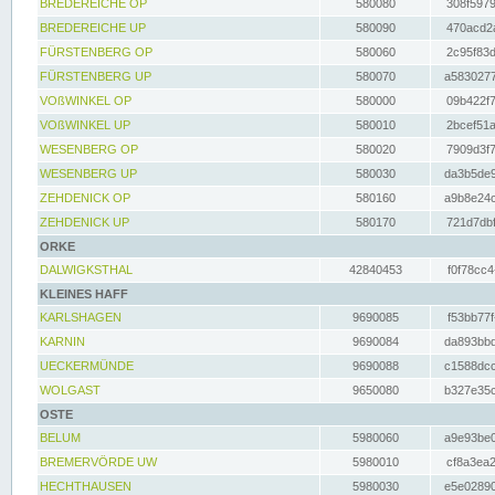
BREDEREICHE OP
580080
308f5979
BREDEREICHE UP
580090
470acd2a
FÜRSTENBERG OP
580060
2c95f83d
FÜRSTENBERG UP
580070
a5830277
VOßWINKEL OP
580000
09b422f7
VOßWINKEL UP
580010
2bcef51a
WESENBERG OP
580020
7909d3f7
WESENBERG UP
580030
da3b5de9
ZEHDENICK OP
580160
a9b8e24c
ZEHDENICK UP
580170
721d7dbf
ORKE
DALWIGKSTHAL
42840453
f0f78cc4
KLEINES HAFF
KARLSHAGEN
9690085
f53bb77f
KARNIN
9690084
da893bbd
UECKERMÜNDE
9690088
c1588dcc
WOLGAST
9650080
b327e35c
OSTE
BELUM
5980060
a9e93be0
BREMERVÖRDE UW
5980010
cf8a3ea2
HECHTHAUSEN
5980030
e5e02890