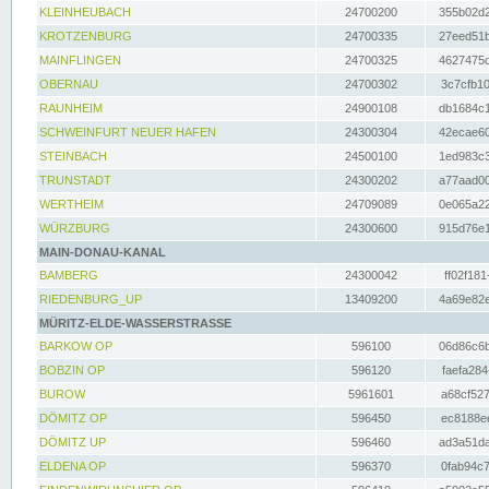
KLEINHEUBACH
24700200
355b02d2
KROTZENBURG
24700335
27eed51b
MAINFLINGEN
24700325
4627475d
OBERNAU
24700302
3c7cfb10
RAUNHEIM
24900108
db1684c1
SCHWEINFURT NEUER HAFEN
24300304
42ecae60
STEINBACH
24500100
1ed983c3
TRUNSTADT
24300202
a77aad00
WERTHEIM
24709089
0e065a22
WÜRZBURG
24300600
915d76e1
MAIN-DONAU-KANAL
BAMBERG
24300042
ff02f181
RIEDENBURG_UP
13409200
4a69e82e
MÜRITZ-ELDE-WASSERSTRASSE
BARKOW OP
596100
06d86c6b
BOBZIN OP
596120
faefa284
BUROW
5961601
a68cf527
DÖMITZ OP
596450
ec8188ee
DÖMITZ UP
596460
ad3a51da
ELDENA OP
596370
0fab94c7