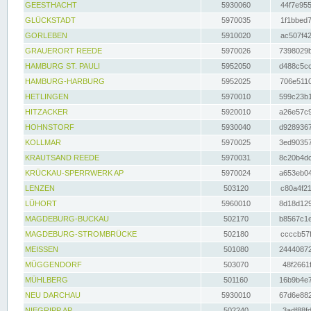
GEESTHACHT
5930060
44f7e955
GLÜCKSTADT
5970035
1f1bbed7
GORLEBEN
5910020
ac507f42
GRAUERORT REEDE
5970026
7398029b
HAMBURG ST. PAULI
5952050
d488c5cc
HAMBURG-HARBURG
5952025
706e5110
HETLINGEN
5970010
599c23b1
HITZACKER
5920010
a26e57c9
HOHNSTORF
5930040
d9289367
KOLLMAR
5970025
3ed90357
KRAUTSAND REEDE
5970031
8c20b4dc
KRÜCKAU-SPERRWERK AP
5970024
a653eb04
LENZEN
503120
c80a4f21
LÜHORT
5960010
8d18d129
MAGDEBURG-BUCKAU
502170
b8567c1e
MAGDEBURG-STROMBRÜCKE
502180
ccccb57f
MEISSEN
501080
24440872
MÜGGENDORF
503070
48f2661f
MÜHLBERG
501160
16b9b4e7
NEU DARCHAU
5930010
67d6e882
NIEGRIPP AP
502240
3adf88fd