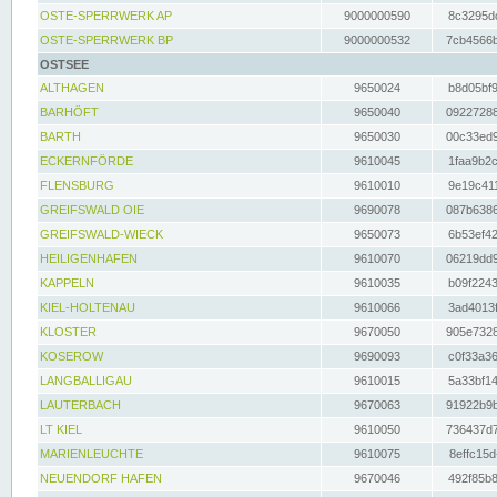
OSTE-SPERRWERK AP
9000000590
8c3295dc
OSTE-SPERRWERK BP
9000000532
7cb4566b
OSTSEE
ALTHAGEN
9650024
b8d05bf9
BARHÖFT
9650040
09227288
BARTH
9650030
00c33ed9
ECKERNFÖRDE
9610045
1faa9b2c
FLENSBURG
9610010
9e19c411
GREIFSWALD OIE
9690078
087b6386
GREIFSWALD-WIECK
9650073
6b53ef42
HEILIGENHAFEN
9610070
06219dd9
KAPPELN
9610035
b09f2243
KIEL-HOLTENAU
9610066
3ad4013f
KLOSTER
9670050
905e7328
KOSEROW
9690093
c0f33a36
LANGBALLIGAU
9610015
5a33bf14
LAUTERBACH
9670063
91922b9b
LT KIEL
9610050
736437d7
MARIENLEUCHTE
9610075
8effc15d
NEUENDORF HAFEN
9670046
492f85b8