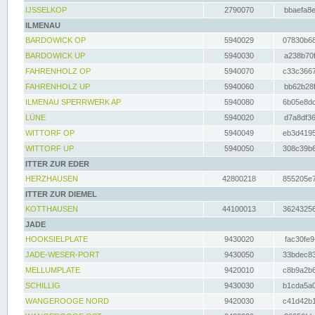
IJSSELKOP
2790070
bbaefa8e
ILMENAU
BARDOWICK OP
5940029
07830b68
BARDOWICK UP
5940030
a238b70f
FAHRENHOLZ OP
5940070
c33c3667
FAHRENHOLZ UP
5940060
bb62b28f
ILMENAU SPERRWERK AP
5940080
6b05e8dc
LÜNE
5940020
d7a8df36
WITTORF OP
5940049
eb3d4195
WITTORF UP
5940050
308c39b6
ITTER ZUR EDER
HERZHAUSEN
42800218
855205e7
ITTER ZUR DIEMEL
KOTTHAUSEN
44100013
36243256
JADE
HOOKSIELPLATE
9430020
fac30fe9
JADE-WESER-PORT
9430050
33bdec83
MELLUMPLATE
9420010
c8b9a2b6
SCHILLIG
9430030
b1cda5a0
WANGEROOGE NORD
9420030
c41d42b1