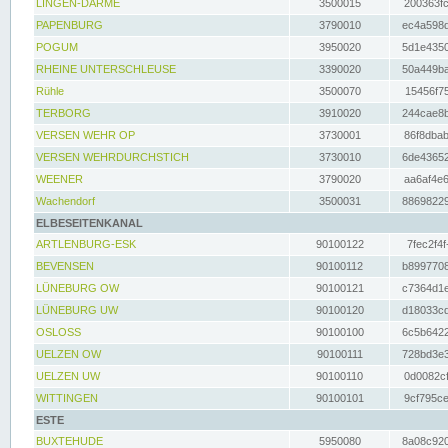
LINGEN-DARME
3500015
200363fc
PAPENBURG
3790010
ec4a598d
POGUM
3950020
5d1e4350
RHEINE UNTERSCHLEUSE
3390020
50a449ba
Rühle
3500070
15456f75
TERBORG
3910020
244cae8b
VERSEN WEHR OP
3730001
86f8dbab
VERSEN WEHRDURCHSTICH
3730010
6de43652
WEENER
3790020
aa6af4e6
Wachendorf
3500031
88698229
ELBESEITENKANAL
ARTLENBURG-ESK
90100122
7fec2f4f
BEVENSEN
90100112
b8997708
LÜNEBURG OW
90100121
c7364d1e
LÜNEBURG UW
90100120
d18033cd
OSLOSS
90100100
6c5b6422
UELZEN OW
90100111
728bd3e3
UELZEN UW
90100110
0d0082cf
WITTINGEN
90100101
9cf795ce
ESTE
BUXTEHUDE
5950080
8a08c920