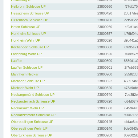
Heilbronn Schleuse UP
23800560
f77df170
Hessigheim Schleuse UP
23800420
23517de9
Hirschhorn Schleuse UP
23800700
acf505dd
Hofen Schleuse UP
23800260
cf2af1a4
Horkheim Schleuse UP
23800557
b76bf04c
Horkheim Wehr UP
23800520
d9b441a5
Kochendorf Schleuse UP
23800600
8f695e71
Ladenburg Wehr UP
23800820
70cee7df
Lauffen
23800500
8559d1a0
Lauffen Schleuse UP
23800501
2f7cb553
Mannheim Neckar
23800900
25582d3f
Marbach Schleuse UP
23800322
456974a8
Marbach Wehr UP
23800320
a73a9cb4
Neckargemünd Schleuse UP
23800740
7be3ff2e
Neckarsteinach Schleuse UP
23800720
d64d07f7
Neckarsulm Wehr UP
23800580
845944f8
Neckarzimmern Schleuse UP
23800640
f00c7183
Oberesslingen Schleuse UP
23800145
cbfae6bc
Oberesslingen Wehr UP
23800140
9de0843a
Obertürkheim Schleuse UP
23800200
80e002d8