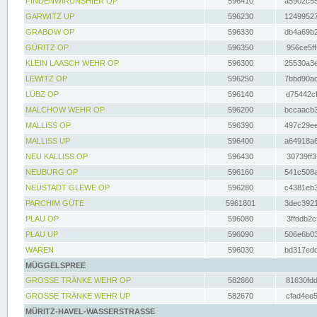
FINDENWIRUNSHIER OP
596410
a5902c55
GARWITZ UP
596230
12499527
GRABOW OP
596330
db4a69b2
GÜRITZ OP
596350
956ce5ff
KLEIN LAASCH WEHR OP
596300
25530a3e
LEWITZ OP
596250
7bbd90ad
LÜBZ OP
596140
d75442cf
MALCHOW WEHR OP
596200
bccaacb3
MALLISS OP
596390
497c29ee
MALLISS UP
596400
a64918a6
NEU KALLISS OP
596430
30739ff3
NEUBURG OP
596160
541c508a
NEUSTADT GLEWE OP
596280
c4381eb3
PARCHIM GÜTE
5961801
3dec3921
PLAU OP
596080
3ffddb2c
PLAU UP
596090
506e6b03
WAREN
596030
bd317edd
MÜGGELSPREE
GROSSE TRÄNKE WEHR OP
582660
81630fdd
GROSSE TRÄNKE WEHR UP
582670
cfad4ee5
MÜRITZ-HAVEL-WASSERSTRASSE