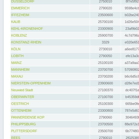
DÜSSELDORF
2750010
8f7e5f92
EMMERICH
2790020
9598e4cb
IFFEZHEIM
23500600
b02be240
KAUB
25700100
1d26e504
KEHL-KRONENHOF
23300900
23af9b02
KOBLENZ
25900700
4c7d796a
KONSTANZ-RHEIN
3329
e020e651
KÖLN
2730010
a6ee8177
LOBITH
2790050
efe13a3d
MAINZ
25100100
a37a9aa3
MANNHEIM
23700700
57090802
MAXAU
23700200
b6c6d5c8
NIERSTEIN-OPPENHEIM
23900600
d28e7ed1
Neuwied Stadt
27100370
dc407f1e
OBERWINTER
27100700
b45359df
OESTRICH
25100300
665be0fe
OTTENHEIM
23300800
787e5d63
PANNERDENSE KOP
2790060
3046493f
PHILIPPSBURG
23700500
88e972e1
PLITTERSDORF
23500700
6b774802
REES
2790010
2f025389