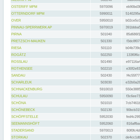
OSTERIFF MPM
5970096
eb90bd3f
OTTERNDORF MPM
5990011
5140295e
OVER
5950010
b02ce5c0
PINNAU-SPERRWERK AP
5970019
391bbba5
PIRNA
501040
85d686f1
PRETZSCH-MAUKEN
501330
f3dc8f07
RIESA
501110
b04b739d
ROGÄTZ
502250
133f0f6c
ROSSLAU
501490
e97116a4
ROTHENSEE
502210
e30f2e83
SANDAU
502430
f4c55f77
SCHARLEUK
503030
e32b0a28
SCHNACKENBURG
5910010
550e3885
SCHULAU
5950090
f3c6ee73
SCHÖNA
501010
7cb7461b
SCHÖNEBECK
502130
90bcb315
SCHÖPFSTELLE
5952030
fed4c295
SEEMANNSHÖFT
5952060
816affba
STADERSAND
5970013
80f0fc4d
STORKAU
502370
de4cc1db