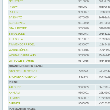
NEUSTADT
9610080
3f0b6b74
Prerow
9650027
7d50c68c
RUDEN
9690077
1fa822e6
SASSNITZ
9670065
9e7b2a4d
SCHLESWIG
9610040
09370c05
STAHLBRODE
9650070
340707f4
STRALSUND
9650043
b9163121
THIESSOW
9670067
d1c9bb3c
TIMMENDORF POEL
9630007
d22c341b
WARNEMÜNDE
9640015
220ff4c6
WISMAR-BAUMHAUS
9630008
95a0ab45
WITTOWER FÄHRE
9670055
4b348b56
ORANIENBURGER KANAL
SACHSENHAUSEN OP
580240
adbd3144
SACHSENHAUSEN UP
581840
0a6fe221
PEENE
AALBUDE
9660009
8ba772ed
ANKLAM
9660001
22fd01e0
DEMMIN
9660007
b7e238e8
JARMEN
9660005
a3328262
POTSDAMER HAVEL