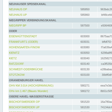
NEUHAUSER SPEISEKANAL
NEUHAUS OP
585850
963bdc26
NEUHAUS UP
585860
bf48cefd
NIEGRIPPER VERBINDUNGSKANAL
NIEGRIPP BP
587500
e506460f
ODER
EISENHÜTTENSTADT
603000
8675aa70
FRANKFURT1 (ODER)
603031
bffdf7f2
HOHENSAATEN-FINOW
603080
f7a639a4
KIENITZ
603050
6298a8f9
KIETZ
603040
16258271
RATZDORF
603140
ca3f535b
SCHWEDT-ODERBRÜCKE
603130
e28babaa
STÜTZKOW
603100
30bff0df
ORANIENBURGER HAVEL
OHV KM 3.014 (HOCHSPANNUNG)
580271
eea7e3dc
OHv km 1.467 (Blaues Wunder)
580272
8b51c505
OBERE HAVEL-WASSERSTRASSE
BISCHOFSWERDER OP
581520
16a780aa
BISCHOFSWERDER UP
581530
74134dc6