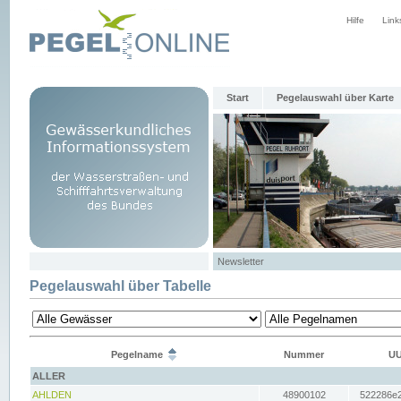
Hilfe
Link
Start
Pegelauswahl über Karte
Newsletter
Pegelauswahl über Tabelle
Pegelname
Nummer
UU
ALLER
AHLDEN
48900102
522286e2