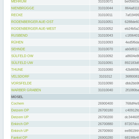
MEHRUM
31010071
be05603a
NIENBRÜGGE
31010044
864a8111
RECKE
31010011
7af19499
RODENBERGER AUE-OST
31010051
6288de60
RODENBERGER AUE-WEST
31010052
eb24b5a3
RUSBEND
31010043
c1f06401
RÜHEN
31010093
4ed5f6da
SEHNDE
31010070
ab0d9117
SÜLFELD OW
31010092
a8604e8f
SÜLFELD UW
31010091
892183d6
THUNE
31010080
42b865fb
VELSDORF
3101012
36f80081
VORSFELDE
31010090
dbb2bb9f
WARBER GRABEN
31010040
2f1080ba
MOSEL
Cochem
26900400
768df4e9
Detzem OP
26700180
c40912fd
Detzem UP
26700200
dc344605
Enkirch OP
26700880
87207dcd
Enkirch UP
26700900
ee861944
Fankel OP
26900280
68198b48