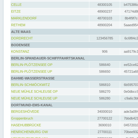
CELLE
48300105
b475386c
EITZE
48900237
47174d8f
MARKLENDORF
48700103
8b4f9f7c
RETHEM
48900204
5aaed954
ALTE MAAS
DORDRECHT
123456785
6c6f84c2
BODENSEE
KONSTANZ
906
aa9179c1
BERLIN-SPANDAUER-SCHIFFFAHRTSKANAL
BERLIN-PLÖTZENSEE OP
586640
ee52ce62
BERLIN-PLÖTZENSEE UP
586650
45721a68
DAHME-WASSERSTRASSE
BERLIN-SCHMÖCKWITZ
586810
6b595707
NEUE MÜHLE SCHLEUSE OP
586270
0e0dbcc9
NEUE MÜHLE SCHLEUSE UP
586280
c9a6c3bf
DORTMUND-EMS-KANAL
BERGESHÖVEDE
34000010
ade3a084
Groppenbruch
27700122
7bbdb421
HASEHUBBRÜCKE
3690010
04572010
HENRICHENBURG OW
27700111
70bee932