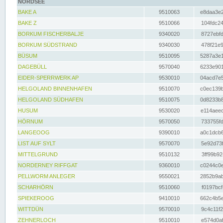
NORDSEE
BAKE A
9510063
e8daa3e2
BAKE Z
9510066
104fdc24
BORKUM FISCHERBALJE
9340020
8727ebfd
BORKUM SÜDSTRAND
9340030
478f21e9
BÜSUM
9510095
5287a3e1
DAGEBÜLL
9570040
6233e901
EIDER-SPERRWERK AP
9530010
04acd7e5
HELGOLAND BINNENHAFEN
9510070
c0ec139b
HELGOLAND SÜDHAFEN
9510075
0d8233b8
HUSUM
9530020
e114aeec
HÖRNUM
9570050
733755fd
LANGEOOG
9390010
a0c1dcb6
LIST AUF SYLT
9570070
5e92d73f
MITTELGRUND
9510132
3ff99b92
NORDERNEY RIFFGAT
9360010
c0244c0e
PELLWORM ANLEGER
9550021
2852b9ab
SCHARHÖRN
9510060
f0197bcf
SPIEKEROOG
9410010
662c4b5e
WITTDÜN
9570010
9c4c11f2
ZEHNERLOCH
9510010
e574d0af