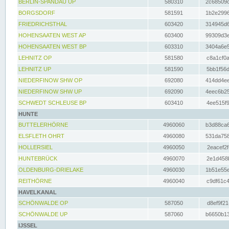
BERLIN-SPANDAU UP
580310
2c68509c
BORGSDORF
581591
1b2e2996
FRIEDRICHSTHAL
603420
314945d6
HOHENSAATEN WEST AP
603400
99309d3e
HOHENSAATEN WEST BP
603310
3404a6e5
LEHNITZ OP
581580
c8a1cf0a
LEHNITZ UP
581590
5bb1f56d
NIEDERFINOW SHW OP
692080
414dd4ee
NIEDERFINOW SHW UP
692090
4eec6b25
SCHWEDT SCHLEUSE BP
603410
4ee515f9
HUNTE
BUTTELERHÖRNE
4960060
b3d88ca6
ELSFLETH OHRT
4960080
531da758
HOLLERSIEL
4960050
2eacef2f
HUNTEBRÜCK
4960070
2e1d458b
OLDENBURG-DRIELAKE
4960030
1b51e55e
REITHÖRNE
4960040
c9df61c4
HAVELKANAL
SCHÖNWALDE OP
587050
d8ef9f21
SCHÖNWALDE UP
587060
b6650b13
IJSSEL