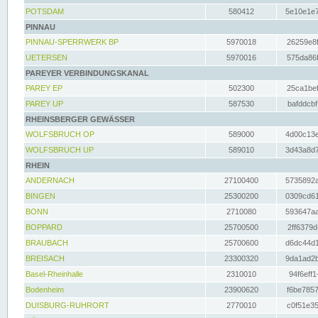
POTSDAM
580412
5e10e1e7
PINNAU
PINNAU-SPERRWERK BP
5970018
26259e8f
UETERSEN
5970016
575da86f
PAREYER VERBINDUNGSKANAL
PAREY EP
502300
25ca1bef
PAREY UP
587530
bafddcbf
RHEINSBERGER GEWÄSSER
WOLFSBRUCH OP
589000
4d00c13e
WOLFSBRUCH UP
589010
3d43a8d7
RHEIN
ANDERNACH
27100400
5735892a
BINGEN
25300200
0309cd61
BONN
2710080
593647aa
BOPPARD
25700500
2ff6379d
BRAUBACH
25700600
d6dc44d1
BREISACH
23300320
9da1ad2b
Basel-Rheinhalle
2310010
94f6eff1
Bodenheim
23900620
f6be7857
DUISBURG-RUHRORT
2770010
c0f51e35