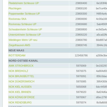
Pleidelsheim Schleuse UP
23800400
6e183f4b
Plochingen
23800100
be7ce40e
Poppenweiler Schleuse UP
23800300
f4854a4c
Rockenau SKA
23800690
4c00a166
Rockenau Schleuse UP
23800680
5ab4f00f
Schwabenheim Schleuse UP
23800800
ec9d3a4d
Untertürkheim Schleuse UP
23800220
a5ca02fb
Wieblingen Wehr UP neu
23800780
66d887a6
Ziegelhausen AMS
23800745
3944c1fd
NEUE MAAS
ROTTERDAM
123456786
a269e3be
NORD-OSTSEE-KANAL
AWK STROHBRÜCK
5970069
0e192297
NOK BREIHOLZ
5970075
4a904d59
NOK BRUNSBÜTTEL
5970091
85fc0dac
NOK DÜKERSWISCH
5970085
3954300d
NOK KIEL AUSSEN
5650068
6dc44585
NOK KIEL BINNEN
5979020
8af24d6a
NOK KÖNIGSFÖRDE
5970067
d0ec2790
NOK RENDSBURG
5970074
8c8afb56