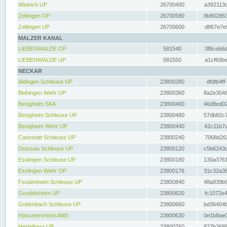
Wintrich UP
26700400
a392113c
Zeltingen OP
26700580
8b802863
Zeltingen UP
26700600
d867e7e9
MALZER KANAL
LIEBENWALDE OP
581540
3f8ceb6d
LIEBENWALDE UP
581550
a1cf60be
NECKAR
Aldingen Schleuse UP
23800280
dfdfb4ff
Beihingen Wehr UP
23800360
8a2e3048
Besigheim SKA
23800460
46d8ed02
Besigheim Schleuse UP
23800480
57db82c7
Besigheim Wehr UP
23800440
42c11b7a
Cannstatt Schleuse UP
23800240
7068d262
Deizisau Schleuse UP
23800120
c5b6243d
Esslingen Schleuse UP
23800180
130a3761
Esslingen Wehr OP
23800176
31c32a38
Feudenheim Schleuse UP
23800840
48a939b9
Gundelsheim UP
23800620
fc1072e4
Guttenbach Schleuse UP
23800660
bd36404b
Hassmersheim AMS
23800630
0e1b8ae0
Heidelberg UP
23800760
827b2685