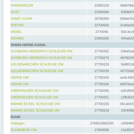
RHEINWEILER
23300130
06b978dd
RUST
23300580
5389b878
SANKT GOAR
25700300
550eb7e9
SPEYER
23700600
2cb8ae5b
WESEL
2770040
f33c3cc9
WORMS
23900200
844a620f
RHEIN-HERNE-KANAL
DUISBURG-MEIDERICH SCHLEUSE OW
27700262
f18e81da
DUISBURG-MEIDERICH SCHLEUSE UW
27700273
48780245
GELSENKIRCHEN SCHLEUSE OW
27700229
5b9f8134
GELSENKIRCHEN SCHLEUSE UW
27700230
427318d0
HERNE OW
27700150
ac6c4362
HERNE UW
27700160
b9975ea1
OBERHAUSEN SCHLEUSE OW
27700240
e251f943
OBERHAUSEN SCHLEUSE UW
27700251
12f63015
WANNE EICKEL SCHLEUSE OW
27700193
05ca0e33
WANNE EICKEL SCHLEUSE UW
27700218
23045f8b
RUHR
Hattingen
2769510000100
c0594fb5
RUHRWEHR OW
27600090
12a3037f