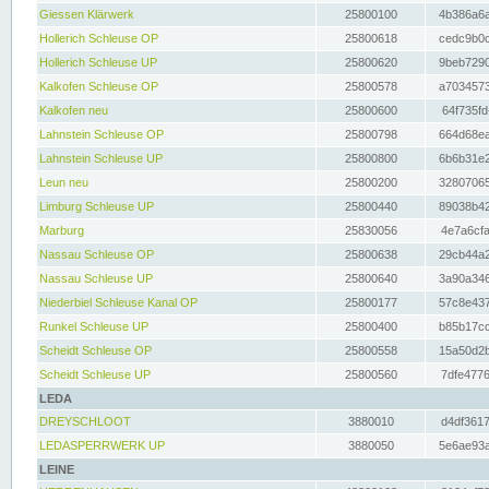
Giessen Klärwerk
25800100
4b386a6a
Hollerich Schleuse OP
25800618
cedc9b0c
Hollerich Schleuse UP
25800620
9beb7290
Kalkofen Schleuse OP
25800578
a7034573
Kalkofen neu
25800600
64f735fd
Lahnstein Schleuse OP
25800798
664d68ea
Lahnstein Schleuse UP
25800800
6b6b31e2
Leun neu
25800200
32807065
Limburg Schleuse UP
25800440
89038b42
Marburg
25830056
4e7a6cfa
Nassau Schleuse OP
25800638
29cb44a2
Nassau Schleuse UP
25800640
3a90a346
Niederbiel Schleuse Kanal OP
25800177
57c8e437
Runkel Schleuse UP
25800400
b85b17cc
Scheidt Schleuse OP
25800558
15a50d2b
Scheidt Schleuse UP
25800560
7dfe4776
LEDA
DREYSCHLOOT
3880010
d4df3617
LEDASPERRWERK UP
3880050
5e6ae93a
LEINE