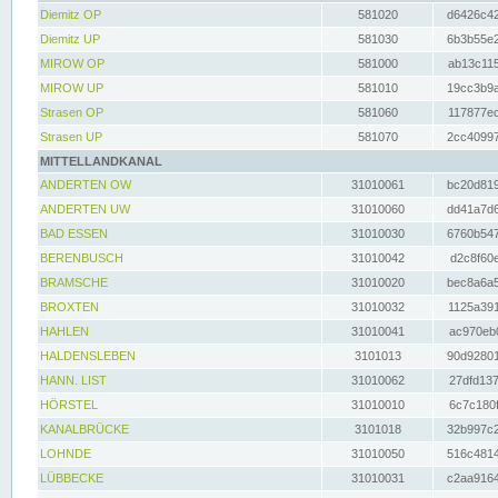
Diemitz OP
581020
d6426c42
Diemitz UP
581030
6b3b55e2
MIROW OP
581000
ab13c115
MIROW UP
581010
19cc3b9a
Strasen OP
581060
117877ec
Strasen UP
581070
2cc40997
MITTELLANDKANAL
ANDERTEN OW
31010061
bc20d819
ANDERTEN UW
31010060
dd41a7d6
BAD ESSEN
31010030
6760b547
BERENBUSCH
31010042
d2c8f60e
BRAMSCHE
31010020
bec8a6a5
BROXTEN
31010032
1125a391
HAHLEN
31010041
ac970eb0
HALDENSLEBEN
3101013
90d92801
HANN. LIST
31010062
27dfd137
HÖRSTEL
31010010
6c7c180f
KANALBRÜCKE
3101018
32b997c2
LOHNDE
31010050
516c4814
LÜBBECKE
31010031
c2aa9164