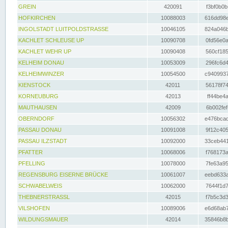
GREIN
420091
f3bf0b0b
HOFKIRCHEN
10088003
616dd98e
INGOLSTADT LUITPOLDSTRASSE
10046105
824a046b
KACHLET SCHLEUSE UP
10090708
0fd56e0a
KACHLET WEHR UP
10090408
560cf185
KELHEIM DONAU
10053009
296fc6d4
KELHEIMWINZER
10054500
c9409937
KIENSTOCK
42011
56178f74
KORNEUBURG
42013
ff44be4a
MAUTHAUSEN
42009
6b002fef
OBERNDORF
10056302
e476bcad
PASSAU DONAU
10091008
9f12c405
PASSAU ILZSTADT
10092000
33ceb441
PFATTER
10068006
f768173a
PFELLING
10078000
7fe63a95
REGENSBURG EISERNE BRÜCKE
10061007
eebd633a
SCHWABELWEIS
10062000
7644f1d7
THEBNERSTRASSL
42015
f7b5c3d3
VILSHOFEN
10089006
e6d68ab7
WILDUNGSMAUER
42014
35846b8b