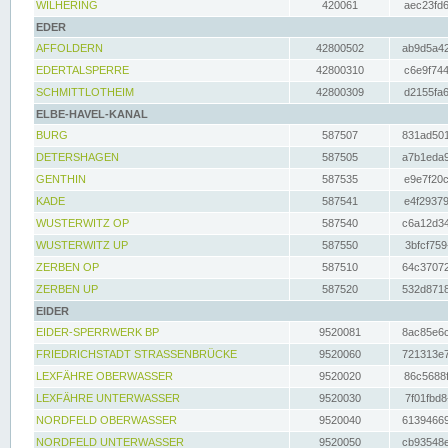
WILHERING
420061
aec23fd6
EDER
AFFOLDERN
42800502
ab9d5a42
EDERTALSPERRE
42800310
c6e9f744
SCHMITTLOTHEIM
42800309
d2155fa6
ELBE-HAVEL-KANAL
BURG
587507
831ad501
DETERSHAGEN
587505
a7b1eda9
GENTHIN
587535
e9e7f20c
KADE
587541
e4f29379
WUSTERWITZ OP
587540
c6a12d34
WUSTERWITZ UP
587550
3bfcf759
ZERBEN OP
587510
64c37072
ZERBEN UP
587520
532d8718
EIDER
EIDER-SPERRWERK BP
9520081
8ac85e6c
FRIEDRICHSTADT STRASSENBRÜCKE
9520060
721313e7
LEXFÄHRE OBERWASSER
9520020
86c5688f
LEXFÄHRE UNTERWASSER
9520030
7f01fbd8
NORDFELD OBERWASSER
9520040
61394669
NORDFELD UNTERWASSER
9520050
cb93548e