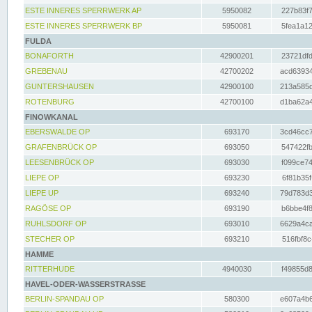
ESTE INNERES SPERRWERK AP
5950082
227b83f7
ESTE INNERES SPERRWERK BP
5950081
5fea1a12
FULDA
BONAFORTH
42900201
23721dfd
GREBENAU
42700202
acd63934
GUNTERSHAUSEN
42900100
213a585d
ROTENBURG
42700100
d1ba62a4
FINOWKANAL
EBERSWALDE OP
693170
3cd46cc7
GRAFENBRÜCK OP
693050
547422fb
LEESENBRÜCK OP
693030
f099ce74
LIEPE OP
693230
6f81b35f
LIEPE UP
693240
79d783d3
RAGÖSE OP
693190
b6bbe4f8
RUHLSDORF OP
693010
6629a4ca
STECHER OP
693210
516fbf8c
HAMME
RITTERHUDE
4940030
f49855d8
HAVEL-ODER-WASSERSTRASSE
BERLIN-SPANDAU OP
580300
e607a4b6