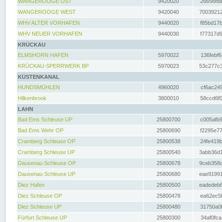
WANGEROOGE OST
9420020
26656fda
WANGEROOGE WEST
9420040
70039212
WHV ALTER VORHAFEN
9440020
f85bd17b
WHV NEUER VORHAFEN
9440030
f77317d9
KRÜCKAU
ELMSHORN HAFEN
5970022
136febf6
KRÜCKAU-SPERRWERK BP
5970023
53c277c3
KÜSTENKANAL
HUNDSMÜHLEN
4960020
cf6ac249
Hilkenbrook
3800010
58ccd6f0
LAHN
Bad Ems Schleuse UP
25800700
c005afb9
Bad Ems Wehr OP
25800690
f2295e77
Cramberg Schleuse OP
25800538
24fe419b
Cramberg Schleuse UP
25800540
3abb36d1
Dausenau Schleuse OP
25800678
9ceb358c
Dausenau Schleuse UP
25800680
eae91991
Diez Hafen
25800500
eadedeb6
Diez Schleuse OP
25800478
ea62ec5f
Diez Schleuse UP
25800480
31750a0f
Fürfurt Schleuse UP
25800300
34af0fca