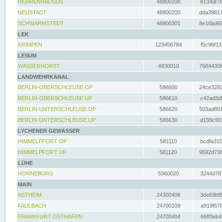
HERRENHAUSEN
48800108
8134af78
NEUSTADT
48800200
dda39817
SCHWARMSTEDT
48800301
8e16bd66
LEK
KRIMPEN
123456784
f5c96f13
LESUM
WASSERHORST
4930010
76844306
LANDWEHRKANAL
BERLIN-OBERSCHLEUSE OP
586600
24ce3282
BERLIN-OBERSCHLEUSE UP
586610
c42ad3df
BERLIN-UNTERSCHLEUSE OP
586620
503ad891
BERLIN-UNTERSCHLEUSE UP
586630
d198c901
LYCHENER GEWÄSSER
HIMMELPFORT OP
581110
bcdfa310
HIMMELPFORT UP
581120
9592d736
LÜHE
HORNEBURG
5960020
3244d787
MAIN
ASTHEIM
24300406
3de69bf8
FAULBACH
24700109
a919f57f
FRANKFURT OSTHAFEN
24700404
66ff3eb4