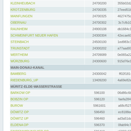
KLEINHEUBACH
24700200
355b02d2
KROTZENBURG
24700335
27eed51b
MAINFLINGEN
24700325
4627475d
OBERNAU
24700302
3c7cfb10
RAUNHEIM
24900108
db1684c1
SCHWEINFURT NEUER HAFEN
24300304
42ecae60
STEINBACH
24500100
1ed983c3
TRUNSTADT
24300202
a77aad00
WERTHEIM
24709089
0e065a22
WÜRZBURG
24300600
915d76e1
MAIN-DONAU-KANAL
BAMBERG
24300042
ff02f181
RIEDENBURG_UP
13409200
4a69e82e
MÜRITZ-ELDE-WASSERSTRASSE
BARKOW OP
596100
06d86c6b
BOBZIN OP
596120
faefa284
BUROW
5961601
a68cf527
DÖMITZ OP
596450
ec8188ee
DÖMITZ UP
596460
ad3a51da
ELDENA OP
596370
0fab94c7