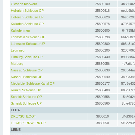
Giessen Klärwerk
25800100
4b386a6a
Hollerich Schleuse OP
25800618
cedc9b0c
Hollerich Schleuse UP
25800620
9beb7290
Kalkofen Schleuse OP
25800578
a7034573
Kalkofen neu
25800600
64f735fd
Lahnstein Schleuse OP
25800798
664d68ea
Lahnstein Schleuse UP
25800800
6b6b31e2
Leun neu
25800200
32807065
Limburg Schleuse UP
25800440
89038b42
Marburg
25830056
4e7a6cfa
Nassau Schleuse OP
25800638
29cb44a2
Nassau Schleuse UP
25800640
3a90a346
Niederbiel Schleuse Kanal OP
25800177
57c8e437
Runkel Schleuse UP
25800400
b85b17cc
Scheidt Schleuse OP
25800558
15a50d2b
Scheidt Schleuse UP
25800560
7dfe4776
LEDA
DREYSCHLOOT
3880010
d4df3617
LEDASPERRWERK UP
3880050
5e6ae93a
LEINE