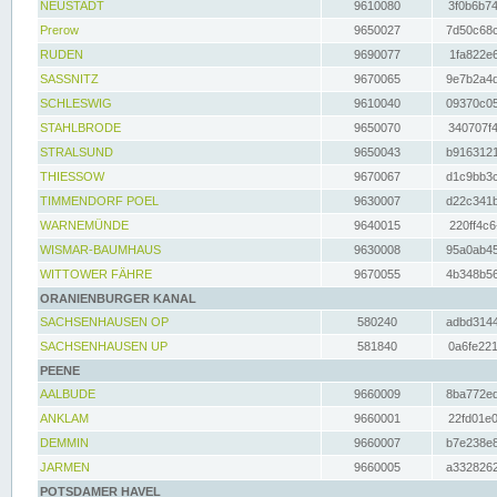
NEUSTADT
9610080
3f0b6b74
Prerow
9650027
7d50c68c
RUDEN
9690077
1fa822e6
SASSNITZ
9670065
9e7b2a4d
SCHLESWIG
9610040
09370c05
STAHLBRODE
9650070
340707f4
STRALSUND
9650043
b9163121
THIESSOW
9670067
d1c9bb3c
TIMMENDORF POEL
9630007
d22c341b
WARNEMÜNDE
9640015
220ff4c6
WISMAR-BAUMHAUS
9630008
95a0ab45
WITTOWER FÄHRE
9670055
4b348b56
ORANIENBURGER KANAL
SACHSENHAUSEN OP
580240
adbd3144
SACHSENHAUSEN UP
581840
0a6fe221
PEENE
AALBUDE
9660009
8ba772ed
ANKLAM
9660001
22fd01e0
DEMMIN
9660007
b7e238e8
JARMEN
9660005
a3328262
POTSDAMER HAVEL