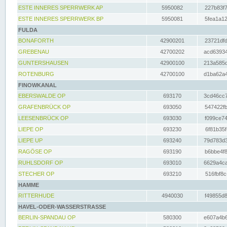
ESTE INNERES SPERRWERK AP
5950082
227b83f7
ESTE INNERES SPERRWERK BP
5950081
5fea1a12
FULDA
BONAFORTH
42900201
23721dfd
GREBENAU
42700202
acd63934
GUNTERSHAUSEN
42900100
213a585d
ROTENBURG
42700100
d1ba62a4
FINOWKANAL
EBERSWALDE OP
693170
3cd46cc7
GRAFENBRÜCK OP
693050
547422fb
LEESENBRÜCK OP
693030
f099ce74
LIEPE OP
693230
6f81b35f
LIEPE UP
693240
79d783d3
RAGÖSE OP
693190
b6bbe4f8
RUHLSDORF OP
693010
6629a4ca
STECHER OP
693210
516fbf8c
HAMME
RITTERHUDE
4940030
f49855d8
HAVEL-ODER-WASSERSTRASSE
BERLIN-SPANDAU OP
580300
e607a4b6