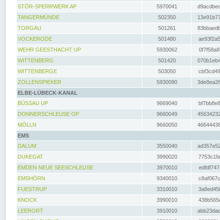
STÖR-SPERRWERK AP
5970041
d9acdbec
TANGERMÜNDE
502350
13e91b77
TORGAU
501261
83bbaedb
VOCKERODE
501480
ae93f2a5
WEHR GEESTHACHT UP
5930062
0f7f58a8
WITTENBERG
501420
070b1eb4
WITTENBERGE
503050
cbf3cd49
ZOLLENSPIEKER
5930090
3de8ea26
ELBE-LÜBECK-KANAL
BÜSSAU UP
9669040
bf7bb8e8
DONNERSCHLEUSE OP
9660049
45634232
MÖLLN
9660050
46644438
EMS
DALUM
3550040
ad357e52
DUKEGAT
3990020
7753c1fa
EMDEN NEUE SEESCHLEUSE
3970010
edfdf747
EMSHÖRN
9340010
c8af067c
FUESTRUP
3310010
3a8ed45f
KNOCK
3990010
438b565e
LEERORT
3910010
abb23dad