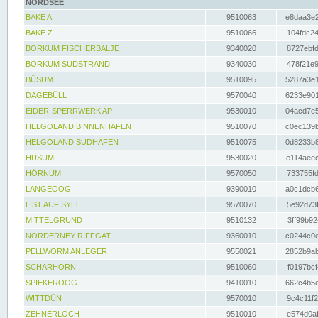
NORDSEE
BAKE A
9510063
e8daa3e2
BAKE Z
9510066
104fdc24
BORKUM FISCHERBALJE
9340020
8727ebfd
BORKUM SÜDSTRAND
9340030
478f21e9
BÜSUM
9510095
5287a3e1
DAGEBÜLL
9570040
6233e901
EIDER-SPERRWERK AP
9530010
04acd7e5
HELGOLAND BINNENHAFEN
9510070
c0ec139b
HELGOLAND SÜDHAFEN
9510075
0d8233b8
HUSUM
9530020
e114aeec
HÖRNUM
9570050
733755fd
LANGEOOG
9390010
a0c1dcb6
LIST AUF SYLT
9570070
5e92d73f
MITTELGRUND
9510132
3ff99b92
NORDERNEY RIFFGAT
9360010
c0244c0e
PELLWORM ANLEGER
9550021
2852b9ab
SCHARHÖRN
9510060
f0197bcf
SPIEKEROOG
9410010
662c4b5e
WITTDÜN
9570010
9c4c11f2
ZEHNERLOCH
9510010
e574d0af