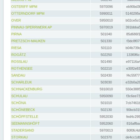
OSTERIFF MPM
5970096
eb90bd3f
OTTERNDORF MPM
5990011
5140295e
OVER
5950010
b02ce5c0
PINNAU-SPERRWERK AP
5970019
391bbba5
PIRNA
501040
85d686f1
PRETZSCH-MAUKEN
501330
f3dc8f07
RIESA
501110
b04b739d
ROGÄTZ
502250
133f0f6c
ROSSLAU
501490
e97116a4
ROTHENSEE
502210
e30f2e83
SANDAU
502430
f4c55f77
SCHARLEUK
503030
e32b0a28
SCHNACKENBURG
5910010
550e3885
SCHULAU
5950090
f3c6ee73
SCHÖNA
501010
7cb7461b
SCHÖNEBECK
502130
90bcb315
SCHÖPFSTELLE
5952030
fed4c295
SEEMANNSHÖFT
5952060
816affba
STADERSAND
5970013
80f0fc4d
STORKAU
502370
de4cc1db