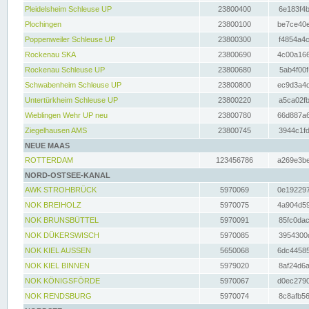
Pleidelsheim Schleuse UP
23800400
6e183f4b
Plochingen
23800100
be7ce40e
Poppenweiler Schleuse UP
23800300
f4854a4c
Rockenau SKA
23800690
4c00a166
Rockenau Schleuse UP
23800680
5ab4f00f
Schwabenheim Schleuse UP
23800800
ec9d3a4d
Untertürkheim Schleuse UP
23800220
a5ca02fb
Wieblingen Wehr UP neu
23800780
66d887a6
Ziegelhausen AMS
23800745
3944c1fd
NEUE MAAS
ROTTERDAM
123456786
a269e3be
NORD-OSTSEE-KANAL
AWK STROHBRÜCK
5970069
0e192297
NOK BREIHOLZ
5970075
4a904d59
NOK BRUNSBÜTTEL
5970091
85fc0dac
NOK DÜKERSWISCH
5970085
3954300d
NOK KIEL AUSSEN
5650068
6dc44585
NOK KIEL BINNEN
5979020
8af24d6a
NOK KÖNIGSFÖRDE
5970067
d0ec2790
NOK RENDSBURG
5970074
8c8afb56