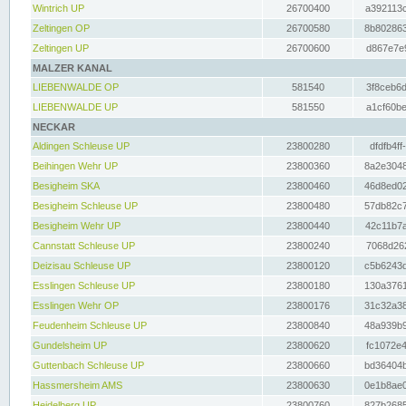
Wintrich UP
26700400
a392113c
Zeltingen OP
26700580
8b802863
Zeltingen UP
26700600
d867e7e9
MALZER KANAL
LIEBENWALDE OP
581540
3f8ceb6d
LIEBENWALDE UP
581550
a1cf60be
NECKAR
Aldingen Schleuse UP
23800280
dfdfb4ff
Beihingen Wehr UP
23800360
8a2e3048
Besigheim SKA
23800460
46d8ed02
Besigheim Schleuse UP
23800480
57db82c7
Besigheim Wehr UP
23800440
42c11b7a
Cannstatt Schleuse UP
23800240
7068d262
Deizisau Schleuse UP
23800120
c5b6243d
Esslingen Schleuse UP
23800180
130a3761
Esslingen Wehr OP
23800176
31c32a38
Feudenheim Schleuse UP
23800840
48a939b9
Gundelsheim UP
23800620
fc1072e4
Guttenbach Schleuse UP
23800660
bd36404b
Hassmersheim AMS
23800630
0e1b8ae0
Heidelberg UP
23800760
827b2685