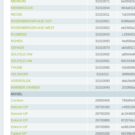
MEHRUM
31010071
be05603a
NIENBRÜGGE
31010044
864a8111
RECKE
31010011
7af19499
RODENBERGER AUE-OST
31010051
6288de60
RODENBERGER AUE-WEST
31010052
eb24b5a3
RUSBEND
31010043
c1f06401
RÜHEN
31010093
4ed5f6da
SEHNDE
31010070
ab0d9117
SÜLFELD OW
31010092
a8604e8f
SÜLFELD UW
31010091
892183d6
THUNE
31010080
42b865fb
VELSDORF
3101012
36f80081
VORSFELDE
31010090
dbb2bb9f
WARBER GRABEN
31010040
2f1080ba
MOSEL
Cochem
26900400
768df4e9
Detzem OP
26700180
c40912fd
Detzem UP
26700200
dc344605
Enkirch OP
26700880
87207dcd
Enkirch UP
26700900
ee861944
Fankel OP
26900280
68198b48