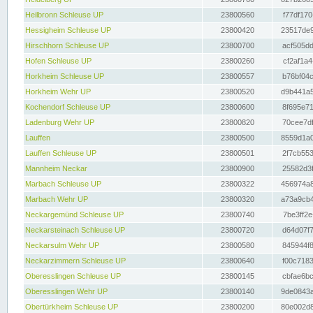
Heilbronn Schleuse UP
23800560
f77df170
Hessigheim Schleuse UP
23800420
23517de9
Hirschhorn Schleuse UP
23800700
acf505dd
Hofen Schleuse UP
23800260
cf2af1a4
Horkheim Schleuse UP
23800557
b76bf04c
Horkheim Wehr UP
23800520
d9b441a5
Kochendorf Schleuse UP
23800600
8f695e71
Ladenburg Wehr UP
23800820
70cee7df
Lauffen
23800500
8559d1a0
Lauffen Schleuse UP
23800501
2f7cb553
Mannheim Neckar
23800900
25582d3f
Marbach Schleuse UP
23800322
456974a8
Marbach Wehr UP
23800320
a73a9cb4
Neckargemünd Schleuse UP
23800740
7be3ff2e
Neckarsteinach Schleuse UP
23800720
d64d07f7
Neckarsulm Wehr UP
23800580
845944f8
Neckarzimmern Schleuse UP
23800640
f00c7183
Oberesslingen Schleuse UP
23800145
cbfae6bc
Oberesslingen Wehr UP
23800140
9de0843a
Obertürkheim Schleuse UP
23800200
80e002d8