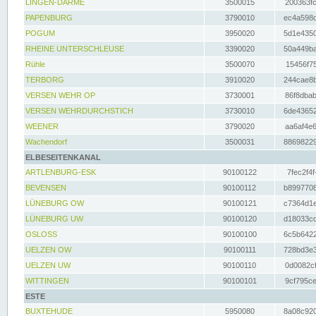
LINGEN-DARME
3500015
200363fc
PAPENBURG
3790010
ec4a598d
POGUM
3950020
5d1e4350
RHEINE UNTERSCHLEUSE
3390020
50a449ba
Rühle
3500070
15456f75
TERBORG
3910020
244cae8b
VERSEN WEHR OP
3730001
86f8dbab
VERSEN WEHRDURCHSTICH
3730010
6de43652
WEENER
3790020
aa6af4e6
Wachendorf
3500031
88698229
ELBESEITENKANAL
ARTLENBURG-ESK
90100122
7fec2f4f
BEVENSEN
90100112
b8997708
LÜNEBURG OW
90100121
c7364d1e
LÜNEBURG UW
90100120
d18033cd
OSLOSS
90100100
6c5b6422
UELZEN OW
90100111
728bd3e3
UELZEN UW
90100110
0d0082cf
WITTINGEN
90100101
9cf795ce
ESTE
BUXTEHUDE
5950080
8a08c920