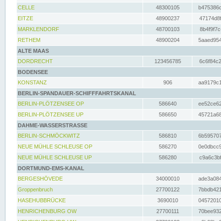
CELLE
48300105
b475386c
EITZE
48900237
47174d8f
MARKLENDORF
48700103
8b4f9f7c
RETHEM
48900204
5aaed954
ALTE MAAS
DORDRECHT
123456785
6c6f84c2
BODENSEE
KONSTANZ
906
aa9179c1
BERLIN-SPANDAUER-SCHIFFFAHRTSKANAL
BERLIN-PLÖTZENSEE OP
586640
ee52ce62
BERLIN-PLÖTZENSEE UP
586650
45721a68
DAHME-WASSERSTRASSE
BERLIN-SCHMÖCKWITZ
586810
6b595707
NEUE MÜHLE SCHLEUSE OP
586270
0e0dbcc9
NEUE MÜHLE SCHLEUSE UP
586280
c9a6c3bf
DORTMUND-EMS-KANAL
BERGESHÖVEDE
34000010
ade3a084
Groppenbruch
27700122
7bbdb421
HASEHUBBRÜCKE
3690010
04572010
HENRICHENBURG OW
27700111
70bee932