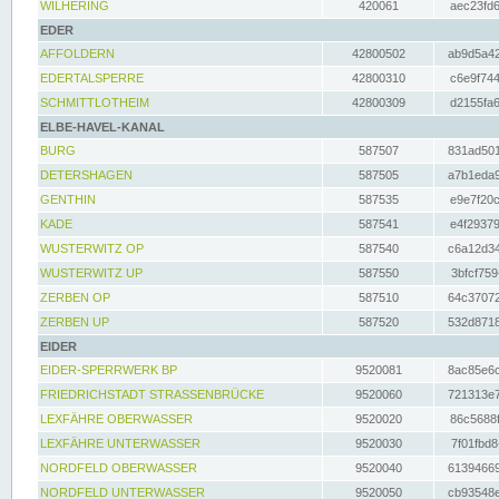
WILHERING
420061
aec23fd6
EDER
AFFOLDERN
42800502
ab9d5a42
EDERTALSPERRE
42800310
c6e9f744
SCHMITTLOTHEIM
42800309
d2155fa6
ELBE-HAVEL-KANAL
BURG
587507
831ad501
DETERSHAGEN
587505
a7b1eda9
GENTHIN
587535
e9e7f20c
KADE
587541
e4f29379
WUSTERWITZ OP
587540
c6a12d34
WUSTERWITZ UP
587550
3bfcf759
ZERBEN OP
587510
64c37072
ZERBEN UP
587520
532d8718
EIDER
EIDER-SPERRWERK BP
9520081
8ac85e6c
FRIEDRICHSTADT STRASSENBRÜCKE
9520060
721313e7
LEXFÄHRE OBERWASSER
9520020
86c5688f
LEXFÄHRE UNTERWASSER
9520030
7f01fbd8
NORDFELD OBERWASSER
9520040
61394669
NORDFELD UNTERWASSER
9520050
cb93548e