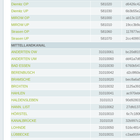
Diemitz OP
581020
d6426c42
Diemitz UP
581030
6b3b55e2
MIROW OP
581000
ab13c115
MIROW UP
581010
19cc3b9a
Strasen OP
581060
117877ec
Strasen UP
581070
2cc40997
MITTELLANDKANAL
ANDERTEN OW
31010061
bc20d819
ANDERTEN UW
31010060
dd41a7d6
BAD ESSEN
31010030
6760b547
BERENBUSCH
31010042
d2c8f60e
BRAMSCHE
31010020
bec8a6a5
BROXTEN
31010032
1125a391
HAHLEN
31010041
ac970eb0
HALDENSLEBEN
3101013
90d92801
HANN. LIST
31010062
27dfd137
HÖRSTEL
31010010
6c7c180f
KANALBRÜCKE
3101018
32b997c2
LOHNDE
31010050
516c4814
LÜBBECKE
31010031
c2aa9164