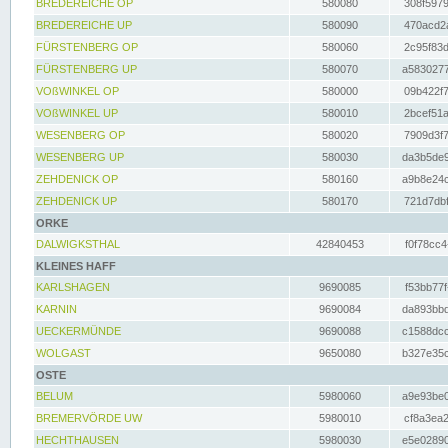
BREDEREICHE OP
580080
308f5979
BREDEREICHE UP
580090
470acd2a
FÜRSTENBERG OP
580060
2c95f83d
FÜRSTENBERG UP
580070
a5830277
VOßWINKEL OP
580000
09b422f7
VOßWINKEL UP
580010
2bcef51a
WESENBERG OP
580020
7909d3f7
WESENBERG UP
580030
da3b5de9
ZEHDENICK OP
580160
a9b8e24c
ZEHDENICK UP
580170
721d7dbf
ORKE
DALWIGKSTHAL
42840453
f0f78cc4
KLEINES HAFF
KARLSHAGEN
9690085
f53bb77f
KARNIN
9690084
da893bbd
UECKERMÜNDE
9690088
c1588dcc
WOLGAST
9650080
b327e35c
OSTE
BELUM
5980060
a9e93be0
BREMERVÖRDE UW
5980010
cf8a3ea2
HECHTHAUSEN
5980030
e5e02890