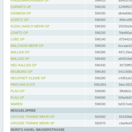
FINDENWIRUNSHIER OP
596410
a5902c55
GARWITZ UP
596230
12499527
GRABOW OP
596330
db4a69b2
GÜRITZ OP
596350
956ce5ff
KLEIN LAASCH WEHR OP
596300
25530a3e
LEWITZ OP
596250
7bbd90ad
LÜBZ OP
596140
d75442cf
MALCHOW WEHR OP
596200
bccaacb3
MALLISS OP
596390
497c29ee
MALLISS UP
596400
a64918a6
NEU KALLISS OP
596430
30739ff3
NEUBURG OP
596160
541c508a
NEUSTADT GLEWE OP
596280
c4381eb3
PARCHIM GÜTE
5961801
3dec3921
PLAU OP
596080
3ffddb2c
PLAU UP
596090
506e6b03
WAREN
596030
bd317edd
MÜGGELSPREE
GROSSE TRÄNKE WEHR OP
582660
81630fdd
GROSSE TRÄNKE WEHR UP
582670
cfad4ee5
MÜRITZ-HAVEL-WASSERSTRASSE