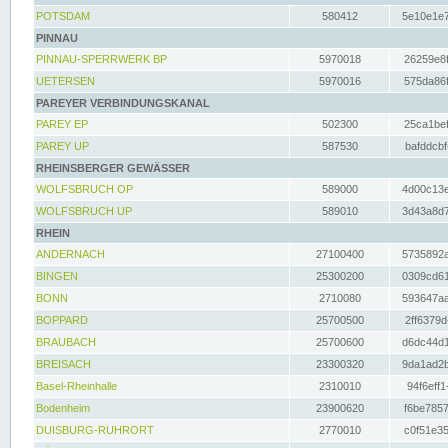
POTSDAM
580412
5e10e1e7
PINNAU
PINNAU-SPERRWERK BP
5970018
26259e8f
UETERSEN
5970016
575da86f
PAREYER VERBINDUNGSKANAL
PAREY EP
502300
25ca1bef
PAREY UP
587530
bafddcbf
RHEINSBERGER GEWÄSSER
WOLFSBRUCH OP
589000
4d00c13e
WOLFSBRUCH UP
589010
3d43a8d7
RHEIN
ANDERNACH
27100400
5735892a
BINGEN
25300200
0309cd61
BONN
2710080
593647aa
BOPPARD
25700500
2ff6379d
BRAUBACH
25700600
d6dc44d1
BREISACH
23300320
9da1ad2b
Basel-Rheinhalle
2310010
94f6eff1
Bodenheim
23900620
f6be7857
DUISBURG-RUHRORT
2770010
c0f51e35