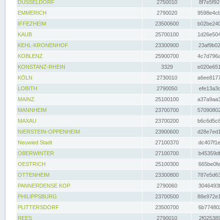
DÜSSELDORF
2750010
8f7e5f92
EMMERICH
2790020
9598e4cb
IFFEZHEIM
23500600
b02be240
KAUB
25700100
1d26e504
KEHL-KRONENHOF
23300900
23af9b02
KOBLENZ
25900700
4c7d796a
KONSTANZ-RHEIN
3329
e020e651
KÖLN
2730010
a6ee8177
LOBITH
2790050
efe13a3d
MAINZ
25100100
a37a9aa3
MANNHEIM
23700700
57090802
MAXAU
23700200
b6c6d5c8
NIERSTEIN-OPPENHEIM
23900600
d28e7ed1
Neuwied Stadt
27100370
dc407f1e
OBERWINTER
27100700
b45359df
OESTRICH
25100300
665be0fe
OTTENHEIM
23300800
787e5d63
PANNERDENSE KOP
2790060
3046493f
PHILIPPSBURG
23700500
88e972e1
PLITTERSDORF
23500700
6b774802
REES
2790010
2f025389