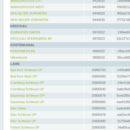
WANGEROOGE OST
9420020
26656fda
WANGEROOGE WEST
9420040
70039212
WHV ALTER VORHAFEN
9440020
f85bd17b
WHV NEUER VORHAFEN
9440030
f77317d9
KRÜCKAU
ELMSHORN HAFEN
5970022
136febf6
KRÜCKAU-SPERRWERK BP
5970023
53c277c3
KÜSTENKANAL
HUNDSMÜHLEN
4960020
cf6ac249
Hilkenbrook
3800010
58ccd6f0
LAHN
Bad Ems Schleuse UP
25800700
c005afb9
Bad Ems Wehr OP
25800690
f2295e77
Cramberg Schleuse OP
25800538
24fe419b
Cramberg Schleuse UP
25800540
3abb36d1
Dausenau Schleuse OP
25800678
9ceb358c
Dausenau Schleuse UP
25800680
eae91991
Diez Hafen
25800500
eadedeb6
Diez Schleuse OP
25800478
ea62ec5f
Diez Schleuse UP
25800480
31750a0f
Fürfurt Schleuse UP
25800300
34af0fca