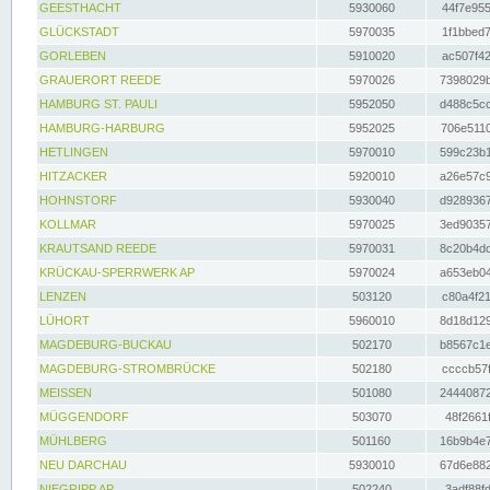
GEESTHACHT
5930060
44f7e955
GLÜCKSTADT
5970035
1f1bbed7
GORLEBEN
5910020
ac507f42
GRAUERORT REEDE
5970026
7398029b
HAMBURG ST. PAULI
5952050
d488c5cc
HAMBURG-HARBURG
5952025
706e5110
HETLINGEN
5970010
599c23b1
HITZACKER
5920010
a26e57c9
HOHNSTORF
5930040
d9289367
KOLLMAR
5970025
3ed90357
KRAUTSAND REEDE
5970031
8c20b4dc
KRÜCKAU-SPERRWERK AP
5970024
a653eb04
LENZEN
503120
c80a4f21
LÜHORT
5960010
8d18d129
MAGDEBURG-BUCKAU
502170
b8567c1e
MAGDEBURG-STROMBRÜCKE
502180
ccccb57f
MEISSEN
501080
24440872
MÜGGENDORF
503070
48f2661f
MÜHLBERG
501160
16b9b4e7
NEU DARCHAU
5930010
67d6e882
NIEGRIPP AP
502240
3adf88fd