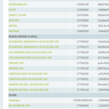
RHEINWEILER
23300130
06b978dd
RUST
23300580
5389b878
SANKT GOAR
25700300
550eb7e9
SPEYER
23700600
2cb8ae5b
WESEL
2770040
f33c3cc9
WORMS
23900200
844a620f
RHEIN-HERNE-KANAL
DUISBURG-MEIDERICH SCHLEUSE OW
27700262
f18e81da
DUISBURG-MEIDERICH SCHLEUSE UW
27700273
48780245
GELSENKIRCHEN SCHLEUSE OW
27700229
5b9f8134
GELSENKIRCHEN SCHLEUSE UW
27700230
427318d0
HERNE OW
27700150
ac6c4362
HERNE UW
27700160
b9975ea1
OBERHAUSEN SCHLEUSE OW
27700240
e251f943
OBERHAUSEN SCHLEUSE UW
27700251
12f63015
WANNE EICKEL SCHLEUSE OW
27700193
05ca0e33
WANNE EICKEL SCHLEUSE UW
27700218
23045f8b
RUHR
Hattingen
2769510000100
c0594fb5
RUHRWEHR OW
27600090
12a3037f