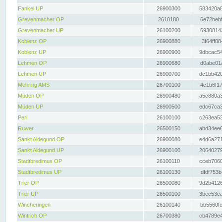
Fankel UP
26900300
583420a8
Grevenmacher OP
2610180
6e72bebf
Grevenmacher UP
26100200
69308142
Koblenz OP
26900880
3f64ff08
Koblenz UP
26900900
9dbcac54
Lehmen OP
26900680
d0abe01a
Lehmen UP
26900700
dc1bb420
Mehring AMS
26700100
4c1b6f17
Müden OP
26900480
a5c880a3
Müden UP
26900500
edc67ca3
Perl
26100100
c263ea53
Ruwer
26500150
abd34ee6
Sankt Aldegund OP
26900080
e4d6a271
Sankt Aldegund UP
26900100
20640279
Stadtbredimus OP
26100110
cceb7060
Stadtbredimus UP
26100130
dfdf753b
Trier OP
26500080
9d2b4126
Trier UP
26500100
3bec53ca
Wincheringen
26100140
bb5560fc
Wintrich OP
26700380
cb4789e4