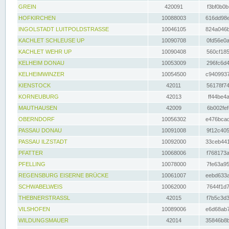
GREIN
420091
f3bf0b0b
HOFKIRCHEN
10088003
616dd98e
INGOLSTADT LUITPOLDSTRASSE
10046105
824a046b
KACHLET SCHLEUSE UP
10090708
0fd56e0a
KACHLET WEHR UP
10090408
560cf185
KELHEIM DONAU
10053009
296fc6d4
KELHEIMWINZER
10054500
c9409937
KIENSTOCK
42011
56178f74
KORNEUBURG
42013
ff44be4a
MAUTHAUSEN
42009
6b002fef
OBERNDORF
10056302
e476bcad
PASSAU DONAU
10091008
9f12c405
PASSAU ILZSTADT
10092000
33ceb441
PFATTER
10068006
f768173a
PFELLING
10078000
7fe63a95
REGENSBURG EISERNE BRÜCKE
10061007
eebd633a
SCHWABELWEIS
10062000
7644f1d7
THEBNERSTRASSL
42015
f7b5c3d3
VILSHOFEN
10089006
e6d68ab7
WILDUNGSMAUER
42014
35846b8b