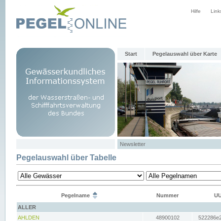
Hilfe
Link
Start
Pegelauswahl über Karte
Newsletter
Pegelauswahl über Tabelle
Pegelname
Nummer
UU
ALLER
AHLDEN
48900102
522286e2