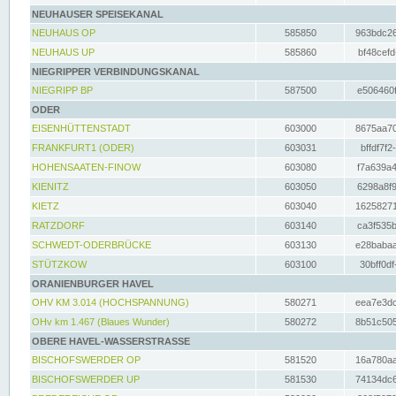
NEUHAUSER SPEISEKANAL
NEUHAUS OP
585850
963bdc26
NEUHAUS UP
585860
bf48cefd
NIEGRIPPER VERBINDUNGSKANAL
NIEGRIPP BP
587500
e506460f
ODER
EISENHÜTTENSTADT
603000
8675aa70
FRANKFURT1 (ODER)
603031
bffdf7f2
HOHENSAATEN-FINOW
603080
f7a639a4
KIENITZ
603050
6298a8f9
KIETZ
603040
16258271
RATZDORF
603140
ca3f535b
SCHWEDT-ODERBRÜCKE
603130
e28babaa
STÜTZKOW
603100
30bff0df
ORANIENBURGER HAVEL
OHV KM 3.014 (HOCHSPANNUNG)
580271
eea7e3dc
OHv km 1.467 (Blaues Wunder)
580272
8b51c505
OBERE HAVEL-WASSERSTRASSE
BISCHOFSWERDER OP
581520
16a780aa
BISCHOFSWERDER UP
581530
74134dc6