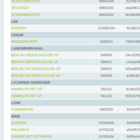
HERRENHAUSEN
48800108
8134af78
NEUSTADT
48800200
dda39817
SCHWARMSTEDT
48800301
8e16bd66
LEK
KRIMPEN
123456784
f5c96f13
LESUM
WASSERHORST
4930010
76844306
LANDWEHRKANAL
BERLIN-OBERSCHLEUSE OP
586600
24ce3282
BERLIN-OBERSCHLEUSE UP
586610
c42ad3df
BERLIN-UNTERSCHLEUSE OP
586620
503ad891
BERLIN-UNTERSCHLEUSE UP
586630
d198c901
LYCHENER GEWÄSSER
HIMMELPFORT OP
581110
bcdfa310
HIMMELPFORT UP
581120
9592d736
LÜHE
HORNEBURG
5960020
3244d787
MAIN
ASTHEIM
24300406
3de69bf8
FAULBACH
24700109
a919f57f
FRANKFURT OSTHAFEN
24700404
66ff3eb4