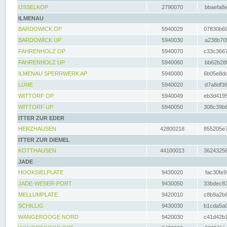
IJSSELKOP
2790070
bbaefa8e
ILMENAU
BARDOWICK OP
5940029
07830b68
BARDOWICK UP
5940030
a238b70f
FAHRENHOLZ OP
5940070
c33c3667
FAHRENHOLZ UP
5940060
bb62b28f
ILMENAU SPERRWERK AP
5940080
6b05e8dc
LÜNE
5940020
d7a8df36
WITTORF OP
5940049
eb3d4195
WITTORF UP
5940050
308c39b6
ITTER ZUR EDER
HERZHAUSEN
42800218
855205e7
ITTER ZUR DIEMEL
KOTTHAUSEN
44100013
36243256
JADE
HOOKSIELPLATE
9430020
fac30fe9
JADE-WESER-PORT
9430050
33bdec83
MELLUMPLATE
9420010
c8b9a2b6
SCHILLIG
9430030
b1cda5a0
WANGEROOGE NORD
9420030
c41d42b1