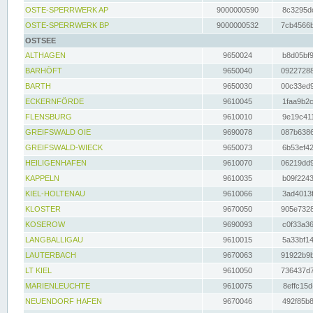
OSTE-SPERRWERK AP
9000000590
8c3295dc
OSTE-SPERRWERK BP
9000000532
7cb4566b
OSTSEE
ALTHAGEN
9650024
b8d05bf9
BARHÖFT
9650040
09227288
BARTH
9650030
00c33ed9
ECKERNFÖRDE
9610045
1faa9b2c
FLENSBURG
9610010
9e19c411
GREIFSWALD OIE
9690078
087b6386
GREIFSWALD-WIECK
9650073
6b53ef42
HEILIGENHAFEN
9610070
06219dd9
KAPPELN
9610035
b09f2243
KIEL-HOLTENAU
9610066
3ad4013f
KLOSTER
9670050
905e7328
KOSEROW
9690093
c0f33a36
LANGBALLIGAU
9610015
5a33bf14
LAUTERBACH
9670063
91922b9b
LT KIEL
9610050
736437d7
MARIENLEUCHTE
9610075
8effc15d
NEUENDORF HAFEN
9670046
492f85b8