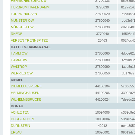
HENRICHENBURG UW
27700133
e6b68bc2
HERBRUM HAFENDAMM
3770030
8177a148
LÜDINGHAUSEN
27800020
f5bc4a51
MÜNSTER OW
27800040
ccd3e8f1
MÜNSTER UW
27800030
ed260406
RHEDE
3770040
16508b11
VERSEN TRENNSPITZE
25463
0024cc40
DATTELN-HAMM-KANAL
HAMM OW
27800060
4dbce62d
HAMM UW
27800080
4ef9dd9c
WALTROP
27800090
facc5c16
WERRIES OW
27800050
d31767ef
DIEMEL
DIEMELTALSPERRE
44100104
5cdc6555
HELMINGHAUSEN
44100206
33092c28
WILHELMSBRÜCKE
44100024
7deedc21
DONAU
ACHLEITEN
10094006
c389c9e2
DEGGENDORF
10081004
53d40547
DÜRNSTEIN
42012
ce4e3050
ERLAU
10096001
99619dc5