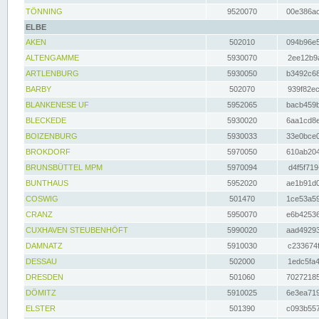
TÖNNING
9520070
00e386ac
ELBE
AKEN
502010
094b96e5
ALTENGAMME
5930070
2ee12b9a
ARTLENBURG
5930050
b3492c68
BARBY
502070
939f82ec
BLANKENESE UF
5952065
bacb459b
BLECKEDE
5930020
6aa1cd8e
BOIZENBURG
5930033
33e0bce0
BROKDORF
5970050
610ab204
BRUNSBÜTTEL MPM
5970094
d4f5f719
BUNTHAUS
5952020
ae1b91d0
COSWIG
501470
1ce53a59
CRANZ
5950070
e6b42536
CUXHAVEN STEUBENHÖFT
5990020
aad49293
DAMNATZ
5910030
c233674f
DESSAU
502000
1edc5fa4
DRESDEN
501060
70272185
DÖMITZ
5910025
6e3ea719
ELSTER
501390
c093b557