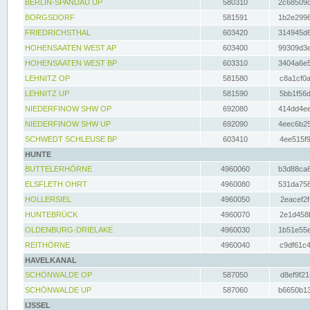
BERLIN-SPANDAU UP
580310
2c68509c
BORGSDORF
581591
1b2e2996
FRIEDRICHSTHAL
603420
314945d6
HOHENSAATEN WEST AP
603400
99309d3e
HOHENSAATEN WEST BP
603310
3404a6e5
LEHNITZ OP
581580
c8a1cf0a
LEHNITZ UP
581590
5bb1f56d
NIEDERFINOW SHW OP
692080
414dd4ee
NIEDERFINOW SHW UP
692090
4eec6b25
SCHWEDT SCHLEUSE BP
603410
4ee515f9
HUNTE
BUTTELERHÖRNE
4960060
b3d88ca6
ELSFLETH OHRT
4960080
531da758
HOLLERSIEL
4960050
2eacef2f
HUNTEBRÜCK
4960070
2e1d458b
OLDENBURG-DRIELAKE
4960030
1b51e55e
REITHÖRNE
4960040
c9df61c4
HAVELKANAL
SCHÖNWALDE OP
587050
d8ef9f21
SCHÖNWALDE UP
587060
b6650b13
IJSSEL