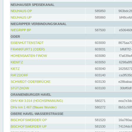
NEUHAUSER SPEISEKANAL
NEUHAUS OP
585850
963bdc26
NEUHAUS UP
585860
bf48cefd
NIEGRIPPER VERBINDUNGSKANAL
NIEGRIPP BP
587500
e506460f
ODER
EISENHÜTTENSTADT
603000
8675aa70
FRANKFURT1 (ODER)
603031
bffdf7f2
HOHENSAATEN-FINOW
603080
f7a639a4
KIENITZ
603050
6298a8f9
KIETZ
603040
16258271
RATZDORF
603140
ca3f535b
SCHWEDT-ODERBRÜCKE
603130
e28babaa
STÜTZKOW
603100
30bff0df
ORANIENBURGER HAVEL
OHV KM 3.014 (HOCHSPANNUNG)
580271
eea7e3dc
OHv km 1.467 (Blaues Wunder)
580272
8b51c505
OBERE HAVEL-WASSERSTRASSE
BISCHOFSWERDER OP
581520
16a780aa
BISCHOFSWERDER UP
581530
74134dc6