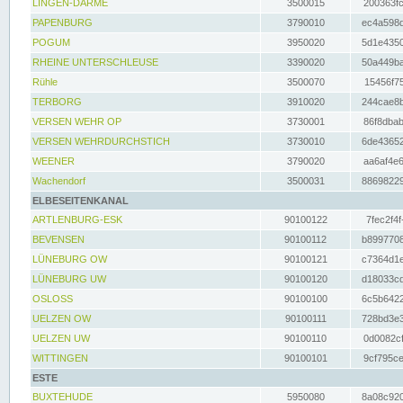
LINGEN-DARME
3500015
200363fc
PAPENBURG
3790010
ec4a598d
POGUM
3950020
5d1e4350
RHEINE UNTERSCHLEUSE
3390020
50a449ba
Rühle
3500070
15456f75
TERBORG
3910020
244cae8b
VERSEN WEHR OP
3730001
86f8dbab
VERSEN WEHRDURCHSTICH
3730010
6de43652
WEENER
3790020
aa6af4e6
Wachendorf
3500031
88698229
ELBESEITENKANAL
ARTLENBURG-ESK
90100122
7fec2f4f
BEVENSEN
90100112
b8997708
LÜNEBURG OW
90100121
c7364d1e
LÜNEBURG UW
90100120
d18033cd
OSLOSS
90100100
6c5b6422
UELZEN OW
90100111
728bd3e3
UELZEN UW
90100110
0d0082cf
WITTINGEN
90100101
9cf795ce
ESTE
BUXTEHUDE
5950080
8a08c920