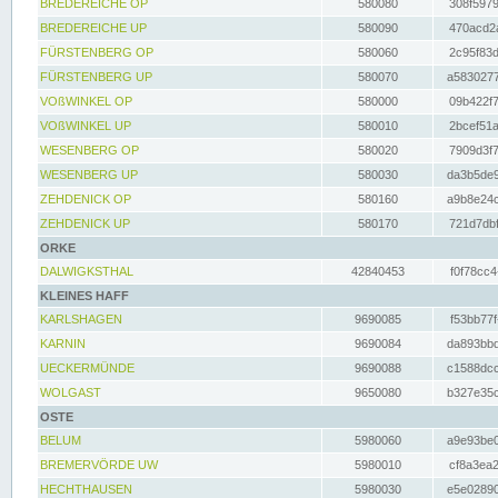
BREDEREICHE OP
580080
308f5979
BREDEREICHE UP
580090
470acd2a
FÜRSTENBERG OP
580060
2c95f83d
FÜRSTENBERG UP
580070
a5830277
VOßWINKEL OP
580000
09b422f7
VOßWINKEL UP
580010
2bcef51a
WESENBERG OP
580020
7909d3f7
WESENBERG UP
580030
da3b5de9
ZEHDENICK OP
580160
a9b8e24c
ZEHDENICK UP
580170
721d7dbf
ORKE
DALWIGKSTHAL
42840453
f0f78cc4
KLEINES HAFF
KARLSHAGEN
9690085
f53bb77f
KARNIN
9690084
da893bbd
UECKERMÜNDE
9690088
c1588dcc
WOLGAST
9650080
b327e35c
OSTE
BELUM
5980060
a9e93be0
BREMERVÖRDE UW
5980010
cf8a3ea2
HECHTHAUSEN
5980030
e5e02890