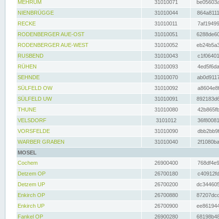
MEHRUM
31010071
be05603a
NIENBRÜGGE
31010044
864a8111
RECKE
31010011
7af19499
RODENBERGER AUE-OST
31010051
6288de60
RODENBERGER AUE-WEST
31010052
eb24b5a3
RUSBEND
31010043
c1f06401
RÜHEN
31010093
4ed5f6da
SEHNDE
31010070
ab0d9117
SÜLFELD OW
31010092
a8604e8f
SÜLFELD UW
31010091
892183d6
THUNE
31010080
42b865fb
VELSDORF
3101012
36f80081
VORSFELDE
31010090
dbb2bb9f
WARBER GRABEN
31010040
2f1080ba
MOSEL
Cochem
26900400
768df4e9
Detzem OP
26700180
c40912fd
Detzem UP
26700200
dc344605
Enkirch OP
26700880
87207dcd
Enkirch UP
26700900
ee861944
Fankel OP
26900280
68198b48