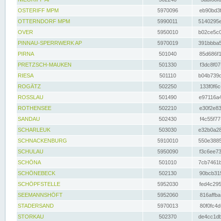
OSTERIFF MPM
5970096
eb90bd3f
OTTERNDORF MPM
5990011
5140295e
OVER
5950010
b02ce5c0
PINNAU-SPERRWERK AP
5970019
391bbba5
PIRNA
501040
85d686f1
PRETZSCH-MAUKEN
501330
f3dc8f07
RIESA
501110
b04b739d
ROGÄTZ
502250
133f0f6c
ROSSLAU
501490
e97116a4
ROTHENSEE
502210
e30f2e83
SANDAU
502430
f4c55f77
SCHARLEUK
503030
e32b0a28
SCHNACKENBURG
5910010
550e3885
SCHULAU
5950090
f3c6ee73
SCHÖNA
501010
7cb7461b
SCHÖNEBECK
502130
90bcb315
SCHÖPFSTELLE
5952030
fed4c295
SEEMANNSHÖFT
5952060
816affba
STADERSAND
5970013
80f0fc4d
STORKAU
502370
de4cc1db