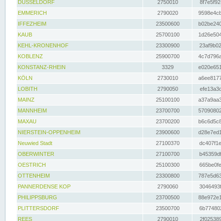
DÜSSELDORF
2750010
8f7e5f92
EMMERICH
2790020
9598e4cb
IFFEZHEIM
23500600
b02be240
KAUB
25700100
1d26e504
KEHL-KRONENHOF
23300900
23af9b02
KOBLENZ
25900700
4c7d796a
KONSTANZ-RHEIN
3329
e020e651
KÖLN
2730010
a6ee8177
LOBITH
2790050
efe13a3d
MAINZ
25100100
a37a9aa3
MANNHEIM
23700700
57090802
MAXAU
23700200
b6c6d5c8
NIERSTEIN-OPPENHEIM
23900600
d28e7ed1
Neuwied Stadt
27100370
dc407f1e
OBERWINTER
27100700
b45359df
OESTRICH
25100300
665be0fe
OTTENHEIM
23300800
787e5d63
PANNERDENSE KOP
2790060
3046493f
PHILIPPSBURG
23700500
88e972e1
PLITTERSDORF
23500700
6b774802
REES
2790010
2f025389