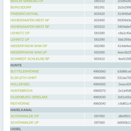
BERLIN-SPANDAU UP
580310
2c68509c
BORGSDORF
581591
1b2e2996
FRIEDRICHSTHAL
603420
314945d6
HOHENSAATEN WEST AP
603400
99309d3e
HOHENSAATEN WEST BP
603310
3404a6e5
LEHNITZ OP
581580
c8a1cf0a
LEHNITZ UP
581590
5bb1f56d
NIEDERFINOW SHW OP
692080
414dd4ee
NIEDERFINOW SHW UP
692090
4eec6b25
SCHWEDT SCHLEUSE BP
603410
4ee515f9
HUNTE
BUTTELERHÖRNE
4960060
b3d88ca6
ELSFLETH OHRT
4960080
531da758
HOLLERSIEL
4960050
2eacef2f
HUNTEBRÜCK
4960070
2e1d458b
OLDENBURG-DRIELAKE
4960030
1b51e55e
REITHÖRNE
4960040
c9df61c4
HAVELKANAL
SCHÖNWALDE OP
587050
d8ef9f21
SCHÖNWALDE UP
587060
b6650b13
IJSSEL