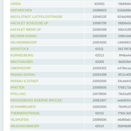
GREIN
420091
f3bf0b0b
HOFKIRCHEN
10088003
616dd98e
INGOLSTADT LUITPOLDSTRASSE
10046105
824a046b
KACHLET SCHLEUSE UP
10090708
0fd56e0a
KACHLET WEHR UP
10090408
560cf185
KELHEIM DONAU
10053009
296fc6d4
KELHEIMWINZER
10054500
c9409937
KIENSTOCK
42011
56178f74
KORNEUBURG
42013
ff44be4a
MAUTHAUSEN
42009
6b002fef
OBERNDORF
10056302
e476bcad
PASSAU DONAU
10091008
9f12c405
PASSAU ILZSTADT
10092000
33ceb441
PFATTER
10068006
f768173a
PFELLING
10078000
7fe63a95
REGENSBURG EISERNE BRÜCKE
10061007
eebd633a
SCHWABELWEIS
10062000
7644f1d7
THEBNERSTRASSL
42015
f7b5c3d3
VILSHOFEN
10089006
e6d68ab7
WILDUNGSMAUER
42014
35846b8b