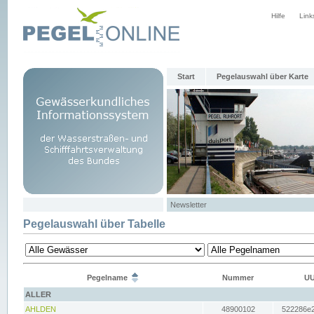
Hilfe
Link
Start
Pegelauswahl über Karte
Newsletter
Pegelauswahl über Tabelle
Pegelname
Nummer
UU
ALLER
AHLDEN
48900102
522286e2