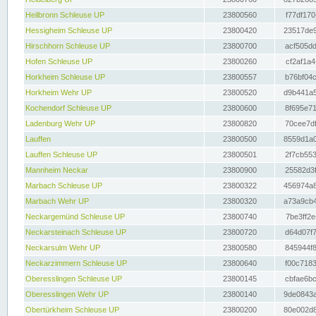
Heilbronn Schleuse UP
23800560
f77df170
Hessigheim Schleuse UP
23800420
23517de9
Hirschhorn Schleuse UP
23800700
acf505dd
Hofen Schleuse UP
23800260
cf2af1a4
Horkheim Schleuse UP
23800557
b76bf04c
Horkheim Wehr UP
23800520
d9b441a5
Kochendorf Schleuse UP
23800600
8f695e71
Ladenburg Wehr UP
23800820
70cee7df
Lauffen
23800500
8559d1a0
Lauffen Schleuse UP
23800501
2f7cb553
Mannheim Neckar
23800900
25582d3f
Marbach Schleuse UP
23800322
456974a8
Marbach Wehr UP
23800320
a73a9cb4
Neckargemünd Schleuse UP
23800740
7be3ff2e
Neckarsteinach Schleuse UP
23800720
d64d07f7
Neckarsulm Wehr UP
23800580
845944f8
Neckarzimmern Schleuse UP
23800640
f00c7183
Oberesslingen Schleuse UP
23800145
cbfae6bc
Oberesslingen Wehr UP
23800140
9de0843a
Obertürkheim Schleuse UP
23800200
80e002d8