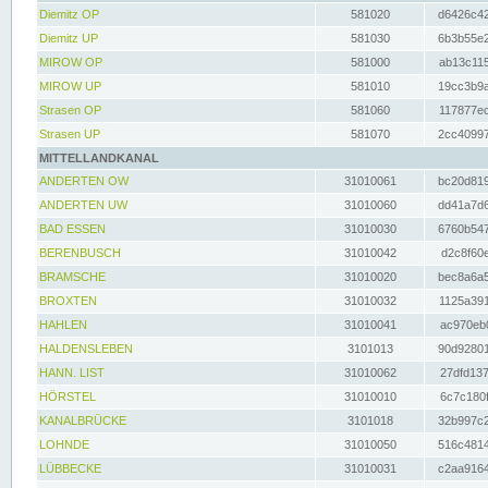
Diemitz OP
581020
d6426c42
Diemitz UP
581030
6b3b55e2
MIROW OP
581000
ab13c115
MIROW UP
581010
19cc3b9a
Strasen OP
581060
117877ec
Strasen UP
581070
2cc40997
MITTELLANDKANAL
ANDERTEN OW
31010061
bc20d819
ANDERTEN UW
31010060
dd41a7d6
BAD ESSEN
31010030
6760b547
BERENBUSCH
31010042
d2c8f60e
BRAMSCHE
31010020
bec8a6a5
BROXTEN
31010032
1125a391
HAHLEN
31010041
ac970eb0
HALDENSLEBEN
3101013
90d92801
HANN. LIST
31010062
27dfd137
HÖRSTEL
31010010
6c7c180f
KANALBRÜCKE
3101018
32b997c2
LOHNDE
31010050
516c4814
LÜBBECKE
31010031
c2aa9164