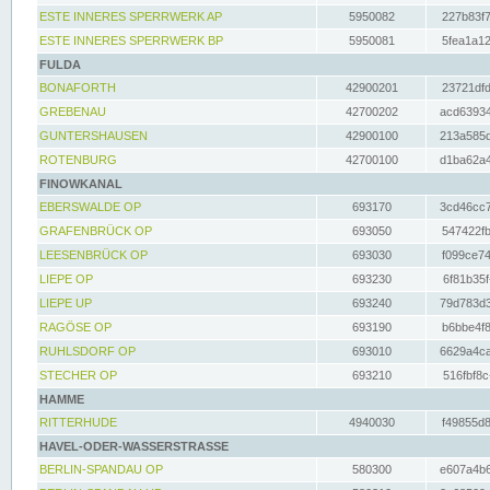
ESTE INNERES SPERRWERK AP
5950082
227b83f7
ESTE INNERES SPERRWERK BP
5950081
5fea1a12
FULDA
BONAFORTH
42900201
23721dfd
GREBENAU
42700202
acd63934
GUNTERSHAUSEN
42900100
213a585d
ROTENBURG
42700100
d1ba62a4
FINOWKANAL
EBERSWALDE OP
693170
3cd46cc7
GRAFENBRÜCK OP
693050
547422fb
LEESENBRÜCK OP
693030
f099ce74
LIEPE OP
693230
6f81b35f
LIEPE UP
693240
79d783d3
RAGÖSE OP
693190
b6bbe4f8
RUHLSDORF OP
693010
6629a4ca
STECHER OP
693210
516fbf8c
HAMME
RITTERHUDE
4940030
f49855d8
HAVEL-ODER-WASSERSTRASSE
BERLIN-SPANDAU OP
580300
e607a4b6