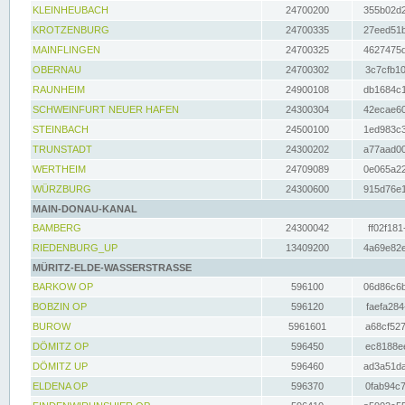
KLEINHEUBACH
24700200
355b02d2
KROTZENBURG
24700335
27eed51b
MAINFLINGEN
24700325
4627475d
OBERNAU
24700302
3c7cfb10
RAUNHEIM
24900108
db1684c1
SCHWEINFURT NEUER HAFEN
24300304
42ecae60
STEINBACH
24500100
1ed983c3
TRUNSTADT
24300202
a77aad00
WERTHEIM
24709089
0e065a22
WÜRZBURG
24300600
915d76e1
MAIN-DONAU-KANAL
BAMBERG
24300042
ff02f181
RIEDENBURG_UP
13409200
4a69e82e
MÜRITZ-ELDE-WASSERSTRASSE
BARKOW OP
596100
06d86c6b
BOBZIN OP
596120
faefa284
BUROW
5961601
a68cf527
DÖMITZ OP
596450
ec8188ee
DÖMITZ UP
596460
ad3a51da
ELDENA OP
596370
0fab94c7