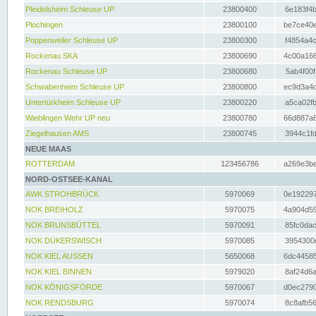
Pleidelsheim Schleuse UP
23800400
6e183f4b
Plochingen
23800100
be7ce40e
Poppenweiler Schleuse UP
23800300
f4854a4c
Rockenau SKA
23800690
4c00a166
Rockenau Schleuse UP
23800680
5ab4f00f
Schwabenheim Schleuse UP
23800800
ec9d3a4d
Untertürkheim Schleuse UP
23800220
a5ca02fb
Wieblingen Wehr UP neu
23800780
66d887a6
Ziegelhausen AMS
23800745
3944c1fd
NEUE MAAS
ROTTERDAM
123456786
a269e3be
NORD-OSTSEE-KANAL
AWK STROHBRÜCK
5970069
0e192297
NOK BREIHOLZ
5970075
4a904d59
NOK BRUNSBÜTTEL
5970091
85fc0dac
NOK DÜKERSWISCH
5970085
3954300d
NOK KIEL AUSSEN
5650068
6dc44585
NOK KIEL BINNEN
5979020
8af24d6a
NOK KÖNIGSFÖRDE
5970067
d0ec2790
NOK RENDSBURG
5970074
8c8afb56