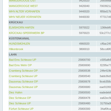
WANGEROOGE OST
9420020
26656fda
WANGEROOGE WEST
9420040
70039212
WHV ALTER VORHAFEN
9440020
f85bd17b
WHV NEUER VORHAFEN
9440030
f77317d9
KRÜCKAU
ELMSHORN HAFEN
5970022
136febf6
KRÜCKAU-SPERRWERK BP
5970023
53c277c3
KÜSTENKANAL
HUNDSMÜHLEN
4960020
cf6ac249
Hilkenbrook
3800010
58ccd6f0
LAHN
Bad Ems Schleuse UP
25800700
c005afb9
Bad Ems Wehr OP
25800690
f2295e77
Cramberg Schleuse OP
25800538
24fe419b
Cramberg Schleuse UP
25800540
3abb36d1
Dausenau Schleuse OP
25800678
9ceb358c
Dausenau Schleuse UP
25800680
eae91991
Diez Hafen
25800500
eadedeb6
Diez Schleuse OP
25800478
ea62ec5f
Diez Schleuse UP
25800480
31750a0f
Fürfurt Schleuse UP
25800300
34af0fca