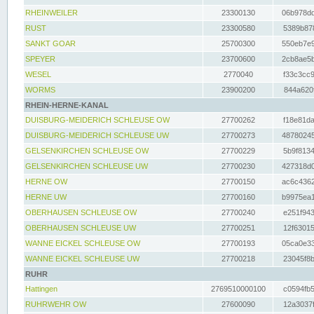
RHEINWEILER
23300130
06b978dd
RUST
23300580
5389b878
SANKT GOAR
25700300
550eb7e9
SPEYER
23700600
2cb8ae5b
WESEL
2770040
f33c3cc9
WORMS
23900200
844a620f
RHEIN-HERNE-KANAL
DUISBURG-MEIDERICH SCHLEUSE OW
27700262
f18e81da
DUISBURG-MEIDERICH SCHLEUSE UW
27700273
48780245
GELSENKIRCHEN SCHLEUSE OW
27700229
5b9f8134
GELSENKIRCHEN SCHLEUSE UW
27700230
427318d0
HERNE OW
27700150
ac6c4362
HERNE UW
27700160
b9975ea1
OBERHAUSEN SCHLEUSE OW
27700240
e251f943
OBERHAUSEN SCHLEUSE UW
27700251
12f63015
WANNE EICKEL SCHLEUSE OW
27700193
05ca0e33
WANNE EICKEL SCHLEUSE UW
27700218
23045f8b
RUHR
Hattingen
2769510000100
c0594fb5
RUHRWEHR OW
27600090
12a3037f