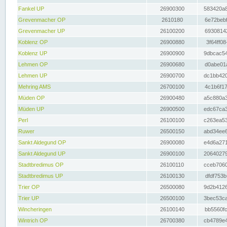
Fankel UP
26900300
583420a8
Grevenmacher OP
2610180
6e72bebf
Grevenmacher UP
26100200
69308142
Koblenz OP
26900880
3f64ff08
Koblenz UP
26900900
9dbcac54
Lehmen OP
26900680
d0abe01a
Lehmen UP
26900700
dc1bb420
Mehring AMS
26700100
4c1b6f17
Müden OP
26900480
a5c880a3
Müden UP
26900500
edc67ca3
Perl
26100100
c263ea53
Ruwer
26500150
abd34ee6
Sankt Aldegund OP
26900080
e4d6a271
Sankt Aldegund UP
26900100
20640279
Stadtbredimus OP
26100110
cceb7060
Stadtbredimus UP
26100130
dfdf753b
Trier OP
26500080
9d2b4126
Trier UP
26500100
3bec53ca
Wincheringen
26100140
bb5560fc
Wintrich OP
26700380
cb4789e4