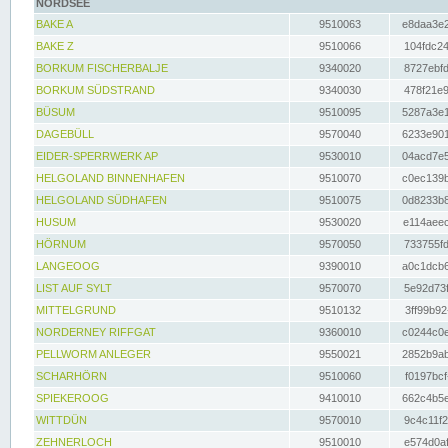
NORDSEE
BAKE A
9510063
e8daa3e2
BAKE Z
9510066
104fdc24
BORKUM FISCHERBALJE
9340020
8727ebfd
BORKUM SÜDSTRAND
9340030
478f21e9
BÜSUM
9510095
5287a3e1
DAGEBÜLL
9570040
6233e901
EIDER-SPERRWERK AP
9530010
04acd7e5
HELGOLAND BINNENHAFEN
9510070
c0ec139b
HELGOLAND SÜDHAFEN
9510075
0d8233b8
HUSUM
9530020
e114aeec
HÖRNUM
9570050
733755fd
LANGEOOG
9390010
a0c1dcb6
LIST AUF SYLT
9570070
5e92d73f
MITTELGRUND
9510132
3ff99b92
NORDERNEY RIFFGAT
9360010
c0244c0e
PELLWORM ANLEGER
9550021
2852b9ab
SCHARHÖRN
9510060
f0197bcf
SPIEKEROOG
9410010
662c4b5e
WITTDÜN
9570010
9c4c11f2
ZEHNERLOCH
9510010
e574d0af