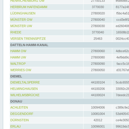
HENRICHENBURG UW
27700133
e6b68bc2
HERBRUM HAFENDAMM
3770030
8177a148
LÜDINGHAUSEN
27800020
f5bc4a51
MÜNSTER OW
27800040
ccd3e8f1
MÜNSTER UW
27800030
ed260406
RHEDE
3770040
16508b11
VERSEN TRENNSPITZE
25463
0024cc40
DATTELN-HAMM-KANAL
HAMM OW
27800060
4dbce62d
HAMM UW
27800080
4ef9dd9c
WALTROP
27800090
facc5c16
WERRIES OW
27800050
d31767ef
DIEMEL
DIEMELTALSPERRE
44100104
5cdc6555
HELMINGHAUSEN
44100206
33092c28
WILHELMSBRÜCKE
44100024
7deedc21
DONAU
ACHLEITEN
10094006
c389c9e2
DEGGENDORF
10081004
53d40547
DÜRNSTEIN
42012
ce4e3050
ERLAU
10096001
99619dc5