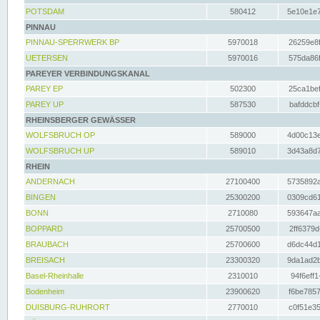
POTSDAM
580412
5e10e1e7
PINNAU
PINNAU-SPERRWERK BP
5970018
26259e8f
UETERSEN
5970016
575da86f
PAREYER VERBINDUNGSKANAL
PAREY EP
502300
25ca1bef
PAREY UP
587530
bafddcbf
RHEINSBERGER GEWÄSSER
WOLFSBRUCH OP
589000
4d00c13e
WOLFSBRUCH UP
589010
3d43a8d7
RHEIN
ANDERNACH
27100400
5735892a
BINGEN
25300200
0309cd61
BONN
2710080
593647aa
BOPPARD
25700500
2ff6379d
BRAUBACH
25700600
d6dc44d1
BREISACH
23300320
9da1ad2b
Basel-Rheinhalle
2310010
94f6eff1
Bodenheim
23900620
f6be7857
DUISBURG-RUHRORT
2770010
c0f51e35