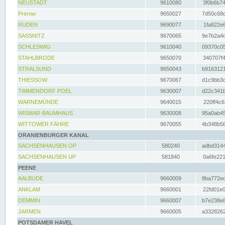
NEUSTADT
9610080
3f0b6b74
Prerow
9650027
7d50c68c
RUDEN
9690077
1fa822e6
SASSNITZ
9670065
9e7b2a4d
SCHLESWIG
9610040
09370c05
STAHLBRODE
9650070
340707f4
STRALSUND
9650043
b9163121
THIESSOW
9670067
d1c9bb3c
TIMMENDORF POEL
9630007
d22c341b
WARNEMÜNDE
9640015
220ff4c6
WISMAR-BAUMHAUS
9630008
95a0ab45
WITTOWER FÄHRE
9670055
4b348b56
ORANIENBURGER KANAL
SACHSENHAUSEN OP
580240
adbd3144
SACHSENHAUSEN UP
581840
0a6fe221
PEENE
AALBUDE
9660009
8ba772ed
ANKLAM
9660001
22fd01e0
DEMMIN
9660007
b7e238e8
JARMEN
9660005
a3328262
POTSDAMER HAVEL