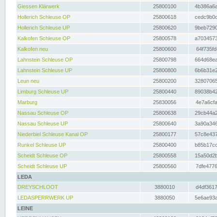
Giessen Klärwerk
25800100
4b386a6a
Hollerich Schleuse OP
25800618
cedc9b0c
Hollerich Schleuse UP
25800620
9beb7290
Kalkofen Schleuse OP
25800578
a7034573
Kalkofen neu
25800600
64f735fd
Lahnstein Schleuse OP
25800798
664d68ea
Lahnstein Schleuse UP
25800800
6b6b31e2
Leun neu
25800200
32807065
Limburg Schleuse UP
25800440
89038b42
Marburg
25830056
4e7a6cfa
Nassau Schleuse OP
25800638
29cb44a2
Nassau Schleuse UP
25800640
3a90a346
Niederbiel Schleuse Kanal OP
25800177
57c8e437
Runkel Schleuse UP
25800400
b85b17cc
Scheidt Schleuse OP
25800558
15a50d2b
Scheidt Schleuse UP
25800560
7dfe4776
LEDA
DREYSCHLOOT
3880010
d4df3617
LEDASPERRWERK UP
3880050
5e6ae93a
LEINE