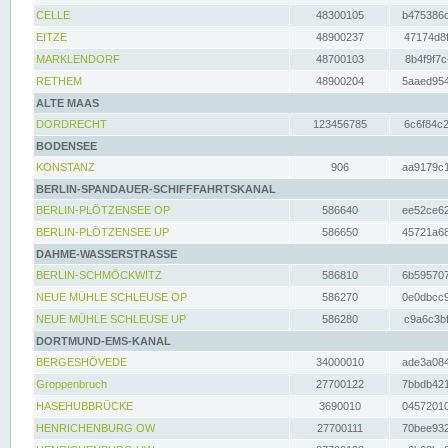
CELLE
48300105
b475386c
EITZE
48900237
47174d8f
MARKLENDORF
48700103
8b4f9f7c
RETHEM
48900204
5aaed954
ALTE MAAS
DORDRECHT
123456785
6c6f84c2
BODENSEE
KONSTANZ
906
aa9179c1
BERLIN-SPANDAUER-SCHIFFFAHRTSKANAL
BERLIN-PLÖTZENSEE OP
586640
ee52ce62
BERLIN-PLÖTZENSEE UP
586650
45721a68
DAHME-WASSERSTRASSE
BERLIN-SCHMÖCKWITZ
586810
6b595707
NEUE MÜHLE SCHLEUSE OP
586270
0e0dbcc9
NEUE MÜHLE SCHLEUSE UP
586280
c9a6c3bf
DORTMUND-EMS-KANAL
BERGESHÖVEDE
34000010
ade3a084
Groppenbruch
27700122
7bbdb421
HASEHUBBRÜCKE
3690010
04572010
HENRICHENBURG OW
27700111
70bee932