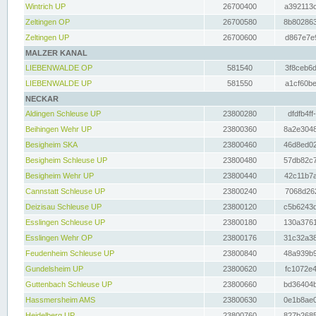
Wintrich UP
26700400
a392113c
Zeltingen OP
26700580
8b802863
Zeltingen UP
26700600
d867e7e9
MALZER KANAL
LIEBENWALDE OP
581540
3f8ceb6d
LIEBENWALDE UP
581550
a1cf60be
NECKAR
Aldingen Schleuse UP
23800280
dfdfb4ff
Beihingen Wehr UP
23800360
8a2e3048
Besigheim SKA
23800460
46d8ed02
Besigheim Schleuse UP
23800480
57db82c7
Besigheim Wehr UP
23800440
42c11b7a
Cannstatt Schleuse UP
23800240
7068d262
Deizisau Schleuse UP
23800120
c5b6243d
Esslingen Schleuse UP
23800180
130a3761
Esslingen Wehr OP
23800176
31c32a38
Feudenheim Schleuse UP
23800840
48a939b9
Gundelsheim UP
23800620
fc1072e4
Guttenbach Schleuse UP
23800660
bd36404b
Hassmersheim AMS
23800630
0e1b8ae0
Heidelberg UP
23800760
827b2685