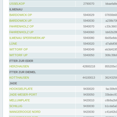
IJSSELKOP
2790070
bbaefa8e
ILMENAU
BARDOWICK OP
5940029
07830b68
BARDOWICK UP
5940030
a238b70f
FAHRENHOLZ OP
5940070
c33c3667
FAHRENHOLZ UP
5940060
bb62b28f
ILMENAU SPERRWERK AP
5940080
6b05e8dc
LÜNE
5940020
d7a8df36
WITTORF OP
5940049
eb3d4195
WITTORF UP
5940050
308c39b6
ITTER ZUR EDER
HERZHAUSEN
42800218
855205e7
ITTER ZUR DIEMEL
KOTTHAUSEN
44100013
36243256
JADE
HOOKSIELPLATE
9430020
fac30fe9
JADE-WESER-PORT
9430050
33bdec83
MELLUMPLATE
9420010
c8b9a2b6
SCHILLIG
9430030
b1cda5a0
WANGEROOGE NORD
9420030
c41d42b1