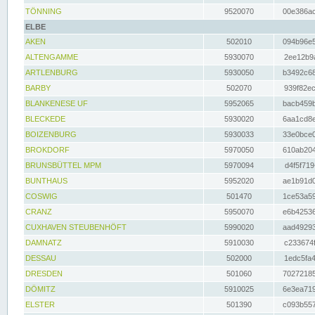
TÖNNING
9520070
00e386ac
ELBE
AKEN
502010
094b96e5
ALTENGAMME
5930070
2ee12b9a
ARTLENBURG
5930050
b3492c68
BARBY
502070
939f82ec
BLANKENESE UF
5952065
bacb459b
BLECKEDE
5930020
6aa1cd8e
BOIZENBURG
5930033
33e0bce0
BROKDORF
5970050
610ab204
BRUNSBÜTTEL MPM
5970094
d4f5f719
BUNTHAUS
5952020
ae1b91d0
COSWIG
501470
1ce53a59
CRANZ
5950070
e6b42536
CUXHAVEN STEUBENHÖFT
5990020
aad49293
DAMNATZ
5910030
c233674f
DESSAU
502000
1edc5fa4
DRESDEN
501060
70272185
DÖMITZ
5910025
6e3ea719
ELSTER
501390
c093b557