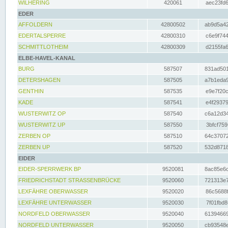
WILHERING
420061
aec23fd6
EDER
AFFOLDERN
42800502
ab9d5a42
EDERTALSPERRE
42800310
c6e9f744
SCHMITTLOTHEIM
42800309
d2155fa6
ELBE-HAVEL-KANAL
BURG
587507
831ad501
DETERSHAGEN
587505
a7b1eda9
GENTHIN
587535
e9e7f20c
KADE
587541
e4f29379
WUSTERWITZ OP
587540
c6a12d34
WUSTERWITZ UP
587550
3bfcf759
ZERBEN OP
587510
64c37072
ZERBEN UP
587520
532d8718
EIDER
EIDER-SPERRWERK BP
9520081
8ac85e6c
FRIEDRICHSTADT STRASSENBRÜCKE
9520060
721313e7
LEXFÄHRE OBERWASSER
9520020
86c5688f
LEXFÄHRE UNTERWASSER
9520030
7f01fbd8
NORDFELD OBERWASSER
9520040
61394669
NORDFELD UNTERWASSER
9520050
cb93548e