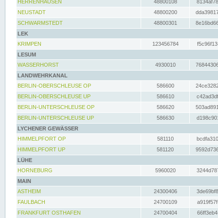
HERRENHAUSEN
48800108
8134af78
NEUSTADT
48800200
dda39817
SCHWARMSTEDT
48800301
8e16bd66
LEK
KRIMPEN
123456784
f5c96f13
LESUM
WASSERHORST
4930010
76844306
LANDWEHRKANAL
BERLIN-OBERSCHLEUSE OP
586600
24ce3282
BERLIN-OBERSCHLEUSE UP
586610
c42ad3df
BERLIN-UNTERSCHLEUSE OP
586620
503ad891
BERLIN-UNTERSCHLEUSE UP
586630
d198c901
LYCHENER GEWÄSSER
HIMMELPFORT OP
581110
bcdfa310
HIMMELPFORT UP
581120
9592d736
LÜHE
HORNEBURG
5960020
3244d787
MAIN
ASTHEIM
24300406
3de69bf8
FAULBACH
24700109
a919f57f
FRANKFURT OSTHAFEN
24700404
66ff3eb4