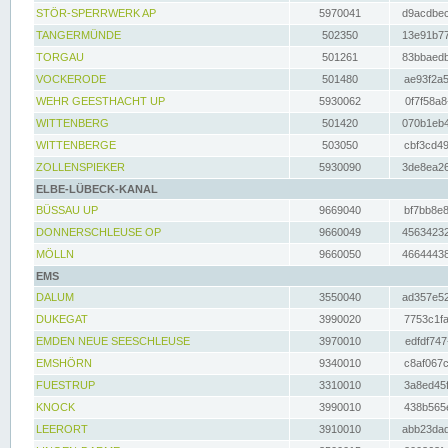
STÖR-SPERRWERK AP
5970041
d9acdbec
TANGERMÜNDE
502350
13e91b77
TORGAU
501261
83bbaedb
VOCKERODE
501480
ae93f2a5
WEHR GEESTHACHT UP
5930062
0f7f58a8
WITTENBERG
501420
070b1eb4
WITTENBERGE
503050
cbf3cd49
ZOLLENSPIEKER
5930090
3de8ea26
ELBE-LÜBECK-KANAL
BÜSSAU UP
9669040
bf7bb8e8
DONNERSCHLEUSE OP
9660049
45634232
MÖLLN
9660050
46644438
EMS
DALUM
3550040
ad357e52
DUKEGAT
3990020
7753c1fa
EMDEN NEUE SEESCHLEUSE
3970010
edfdf747
EMSHÖRN
9340010
c8af067c
FUESTRUP
3310010
3a8ed45f
KNOCK
3990010
438b565e
LEERORT
3910010
abb23dad