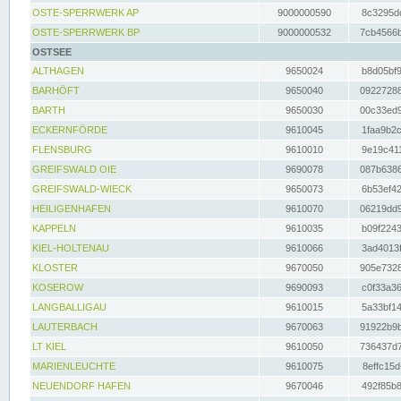
OSTE-SPERRWERK AP
9000000590
8c3295dc
OSTE-SPERRWERK BP
9000000532
7cb4566b
OSTSEE
ALTHAGEN
9650024
b8d05bf9
BARHÖFT
9650040
09227288
BARTH
9650030
00c33ed9
ECKERNFÖRDE
9610045
1faa9b2c
FLENSBURG
9610010
9e19c411
GREIFSWALD OIE
9690078
087b6386
GREIFSWALD-WIECK
9650073
6b53ef42
HEILIGENHAFEN
9610070
06219dd9
KAPPELN
9610035
b09f2243
KIEL-HOLTENAU
9610066
3ad4013f
KLOSTER
9670050
905e7328
KOSEROW
9690093
c0f33a36
LANGBALLIGAU
9610015
5a33bf14
LAUTERBACH
9670063
91922b9b
LT KIEL
9610050
736437d7
MARIENLEUCHTE
9610075
8effc15d
NEUENDORF HAFEN
9670046
492f85b8