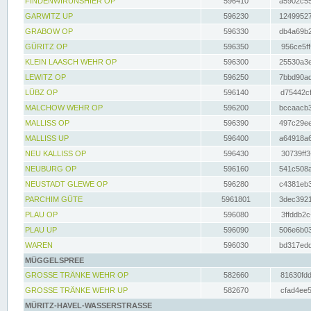
FINDENWIRUNSHIER OP
596410
a5902c55
GARWITZ UP
596230
12499527
GRABOW OP
596330
db4a69b2
GÜRITZ OP
596350
956ce5ff
KLEIN LAASCH WEHR OP
596300
25530a3e
LEWITZ OP
596250
7bbd90ad
LÜBZ OP
596140
d75442cf
MALCHOW WEHR OP
596200
bccaacb3
MALLISS OP
596390
497c29ee
MALLISS UP
596400
a64918a6
NEU KALLISS OP
596430
30739ff3
NEUBURG OP
596160
541c508a
NEUSTADT GLEWE OP
596280
c4381eb3
PARCHIM GÜTE
5961801
3dec3921
PLAU OP
596080
3ffddb2c
PLAU UP
596090
506e6b03
WAREN
596030
bd317edd
MÜGGELSPREE
GROSSE TRÄNKE WEHR OP
582660
81630fdd
GROSSE TRÄNKE WEHR UP
582670
cfad4ee5
MÜRITZ-HAVEL-WASSERSTRASSE