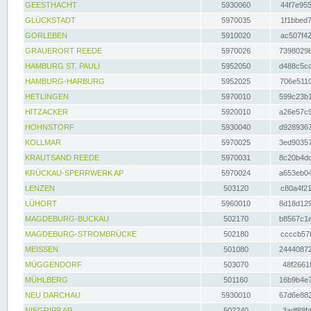
GEESTHACHT
5930060
44f7e955
GLÜCKSTADT
5970035
1f1bbed7
GORLEBEN
5910020
ac507f42
GRAUERORT REEDE
5970026
7398029b
HAMBURG ST. PAULI
5952050
d488c5cc
HAMBURG-HARBURG
5952025
706e5110
HETLINGEN
5970010
599c23b1
HITZACKER
5920010
a26e57c9
HOHNSTORF
5930040
d9289367
KOLLMAR
5970025
3ed90357
KRAUTSAND REEDE
5970031
8c20b4dc
KRÜCKAU-SPERRWERK AP
5970024
a653eb04
LENZEN
503120
c80a4f21
LÜHORT
5960010
8d18d129
MAGDEBURG-BUCKAU
502170
b8567c1e
MAGDEBURG-STROMBRÜCKE
502180
ccccb57f
MEISSEN
501080
24440872
MÜGGENDORF
503070
48f2661f
MÜHLBERG
501160
16b9b4e7
NEU DARCHAU
5930010
67d6e882
NIEGRIPP AP
502240
3adf88fd