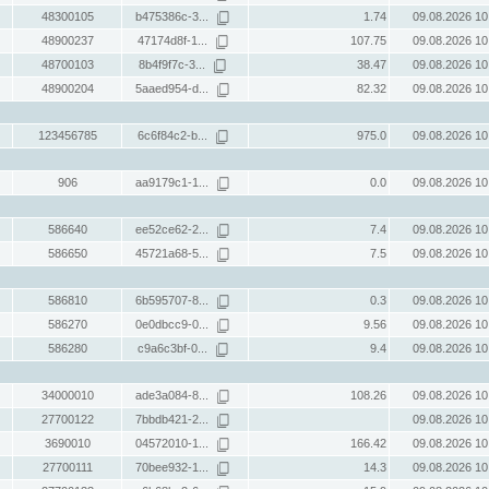
48300105
b475386c-3...
1.74
09.08.2026 10
48900237
47174d8f-1...
107.75
09.08.2026 10
48700103
8b4f9f7c-3...
38.47
09.08.2026 10
48900204
5aaed954-d...
82.32
09.08.2026 10
123456785
6c6f84c2-b...
975.0
09.08.2026 10
906
aa9179c1-1...
0.0
09.08.2026 10
586640
ee52ce62-2...
7.4
09.08.2026 10
586650
45721a68-5...
7.5
09.08.2026 10
586810
6b595707-8...
0.3
09.08.2026 10
586270
0e0dbcc9-0...
9.56
09.08.2026 10
586280
c9a6c3bf-0...
9.4
09.08.2026 10
34000010
ade3a084-8...
108.26
09.08.2026 10
27700122
7bbdb421-2...
09.08.2026 10
3690010
04572010-1...
166.42
09.08.2026 10
27700111
70bee932-1...
14.3
09.08.2026 10