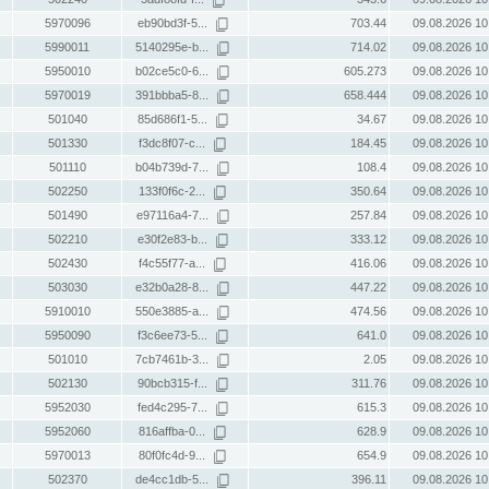
5970096
eb90bd3f-5...
703.44
09.08.2026 10
5990011
5140295e-b...
714.02
09.08.2026 10
5950010
b02ce5c0-6...
605.273
09.08.2026 10
5970019
391bbba5-8...
658.444
09.08.2026 10
501040
85d686f1-5...
34.67
09.08.2026 10
501330
f3dc8f07-c...
184.45
09.08.2026 10
501110
b04b739d-7...
108.4
09.08.2026 10
502250
133f0f6c-2...
350.64
09.08.2026 10
501490
e97116a4-7...
257.84
09.08.2026 10
502210
e30f2e83-b...
333.12
09.08.2026 10
502430
f4c55f77-a...
416.06
09.08.2026 10
503030
e32b0a28-8...
447.22
09.08.2026 10
5910010
550e3885-a...
474.56
09.08.2026 10
5950090
f3c6ee73-5...
641.0
09.08.2026 10
501010
7cb7461b-3...
2.05
09.08.2026 10
502130
90bcb315-f...
311.76
09.08.2026 10
5952030
fed4c295-7...
615.3
09.08.2026 10
5952060
816affba-0...
628.9
09.08.2026 10
5970013
80f0fc4d-9...
654.9
09.08.2026 10
502370
de4cc1db-5...
396.11
09.08.2026 10