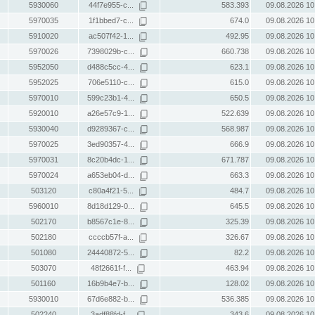
5930060
44f7e955-c...
583.393
09.08.2026 10
5970035
1f1bbed7-c...
674.0
09.08.2026 10
5910020
ac507f42-1...
492.95
09.08.2026 10
5970026
7398029b-c...
660.738
09.08.2026 10
5952050
d488c5cc-4...
623.1
09.08.2026 10
5952025
706e5110-c...
615.0
09.08.2026 10
5970010
599c23b1-4...
650.5
09.08.2026 10
5920010
a26e57c9-1...
522.639
09.08.2026 10
5930040
d9289367-c...
568.987
09.08.2026 10
5970025
3ed90357-4...
666.9
09.08.2026 10
5970031
8c20b4dc-1...
671.787
09.08.2026 10
5970024
a653eb04-d...
663.3
09.08.2026 10
503120
c80a4f21-5...
484.7
09.08.2026 10
5960010
8d18d129-0...
645.5
09.08.2026 10
502170
b8567c1e-8...
325.39
09.08.2026 10
502180
ccccb57f-a...
326.67
09.08.2026 10
501080
24440872-5...
82.2
09.08.2026 10
503070
48f2661f-f...
463.94
09.08.2026 10
501160
16b9b4e7-b...
128.02
09.08.2026 10
5930010
67d6e882-b...
536.385
09.08.2026 10
502240
3adf88fd-f...
343.6
09.08.2026 10