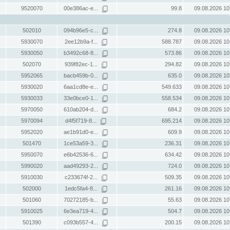
9520070
00e386ac-e...
99.8
09.08.2026 10
502010
094b96e5-c...
274.8
09.08.2026 10
5930070
2ee12b9a-f...
588.787
09.08.2026 10
5930050
b3492c68-8...
573.86
09.08.2026 10
502070
939f82ec-1...
294.82
09.08.2026 10
5952065
bacb459b-0...
635.0
09.08.2026 10
5930020
6aa1cd8e-e...
549.633
09.08.2026 10
5930033
33e0bce0-1...
558.534
09.08.2026 10
5970050
610ab204-d...
684.2
09.08.2026 10
5970094
d4f5f719-8...
695.214
09.08.2026 10
5952020
ae1b91d0-e...
609.9
09.08.2026 10
501470
1ce53a59-3...
236.31
09.08.2026 10
5950070
e6b42536-6...
634.42
09.08.2026 10
5990020
aad49293-2...
724.0
09.08.2026 10
5910030
c233674f-2...
509.35
09.08.2026 10
502000
1edc5fa4-8...
261.16
09.08.2026 10
501060
70272185-b...
55.63
09.08.2026 10
5910025
6e3ea719-4...
504.7
09.08.2026 10
501390
c093b557-4...
200.15
09.08.2026 10