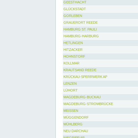
GEESTHACHT
GLÜCKSTADT
GORLEBEN
GRAUERORT REEDE
HAMBURG ST. PAULI
HAMBURG-HARBURG
HETLINGEN
HITZACKER
HOHNSTORF
KOLLMAR
KRAUTSAND REEDE
KRÜCKAU-SPERRWERK AP
LENZEN
LÜHORT
MAGDEBURG-BUCKAU
MAGDEBURG-STROMBRÜCKE
MEISSEN
MÜGGENDORF
MÜHLBERG
NEU DARCHAU
NIEGRIPP AP