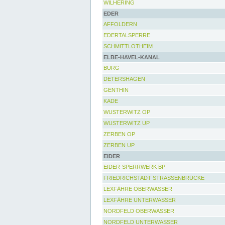
WILHERING
EDER
AFFOLDERN
EDERTALSPERRE
SCHMITTLOTHEIM
ELBE-HAVEL-KANAL
BURG
DETERSHAGEN
GENTHIN
KADE
WUSTERWITZ OP
WUSTERWITZ UP
ZERBEN OP
ZERBEN UP
EIDER
EIDER-SPERRWERK BP
FRIEDRICHSTADT STRASSENBRÜCKE
LEXFÄHRE OBERWASSER
LEXFÄHRE UNTERWASSER
NORDFELD OBERWASSER
NORDFELD UNTERWASSER