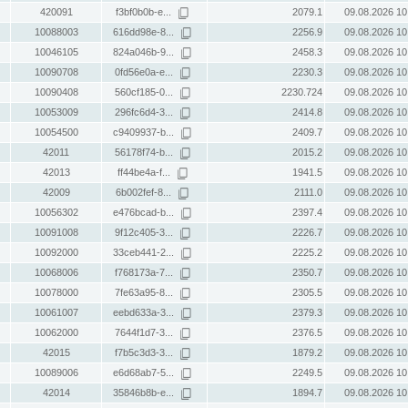
420091
f3bf0b0b-e...
2079.1
09.08.2026 10
10088003
616dd98e-8...
2256.9
09.08.2026 10
10046105
824a046b-9...
2458.3
09.08.2026 10
10090708
0fd56e0a-e...
2230.3
09.08.2026 10
10090408
560cf185-0...
2230.724
09.08.2026 10
10053009
296fc6d4-3...
2414.8
09.08.2026 10
10054500
c9409937-b...
2409.7
09.08.2026 10
42011
56178f74-b...
2015.2
09.08.2026 10
42013
ff44be4a-f...
1941.5
09.08.2026 10
42009
6b002fef-8...
2111.0
09.08.2026 10
10056302
e476bcad-b...
2397.4
09.08.2026 10
10091008
9f12c405-3...
2226.7
09.08.2026 10
10092000
33ceb441-2...
2225.2
09.08.2026 10
10068006
f768173a-7...
2350.7
09.08.2026 10
10078000
7fe63a95-8...
2305.5
09.08.2026 10
10061007
eebd633a-3...
2379.3
09.08.2026 10
10062000
7644f1d7-3...
2376.5
09.08.2026 10
42015
f7b5c3d3-3...
1879.2
09.08.2026 10
10089006
e6d68ab7-5...
2249.5
09.08.2026 10
42014
35846b8b-e...
1894.7
09.08.2026 10