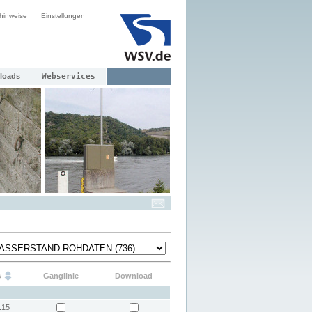
hinweise
Einstellungen
loads
Webservices
s
Ganglinie
Download
:15