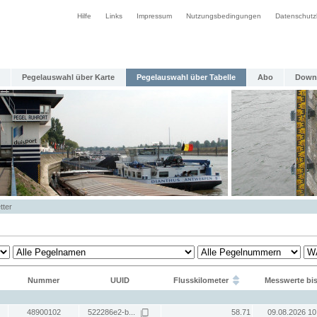
Hilfe
Links
Impressum
Nutzungsbedingungen
Datenschutz
Pegelauswahl über Karte
Pegelauswahl über Tabelle
Abo
Down
tter
Nummer
UUID
Flusskilometer
Messwerte bi
48900102
522286e2-b...
58.71
09.08.2026 10