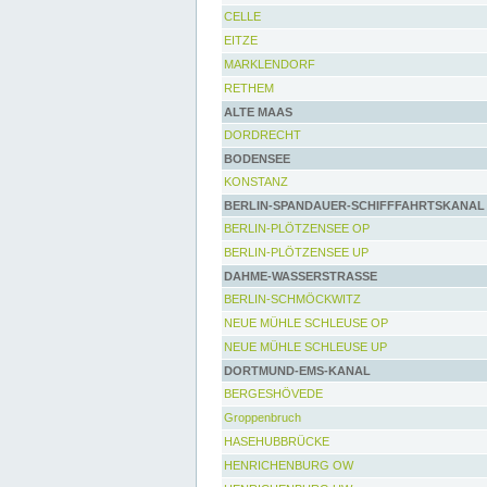
CELLE
EITZE
MARKLENDORF
RETHEM
ALTE MAAS
DORDRECHT
BODENSEE
KONSTANZ
BERLIN-SPANDAUER-SCHIFFFAHRTSKANAL
BERLIN-PLÖTZENSEE OP
BERLIN-PLÖTZENSEE UP
DAHME-WASSERSTRASSE
BERLIN-SCHMÖCKWITZ
NEUE MÜHLE SCHLEUSE OP
NEUE MÜHLE SCHLEUSE UP
DORTMUND-EMS-KANAL
BERGESHÖVEDE
Groppenbruch
HASEHUBBRÜCKE
HENRICHENBURG OW