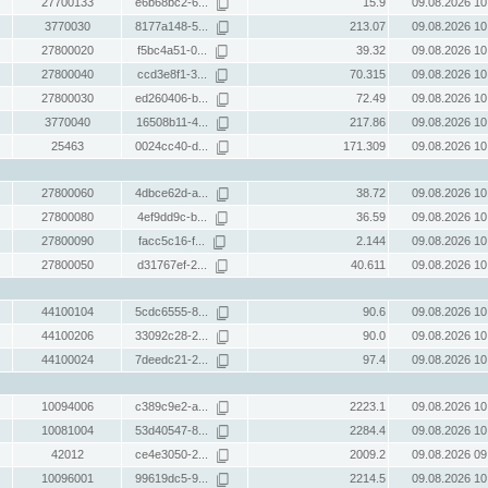
27700133
e6b68bc2-6...
15.9
09.08.2026 10
3770030
8177a148-5...
213.07
09.08.2026 10
27800020
f5bc4a51-0...
39.32
09.08.2026 10
27800040
ccd3e8f1-3...
70.315
09.08.2026 10
27800030
ed260406-b...
72.49
09.08.2026 10
3770040
16508b11-4...
217.86
09.08.2026 10
25463
0024cc40-d...
171.309
09.08.2026 10
27800060
4dbce62d-a...
38.72
09.08.2026 10
27800080
4ef9dd9c-b...
36.59
09.08.2026 10
27800090
facc5c16-f...
2.144
09.08.2026 10
27800050
d31767ef-2...
40.611
09.08.2026 10
44100104
5cdc6555-8...
90.6
09.08.2026 10
44100206
33092c28-2...
90.0
09.08.2026 10
44100024
7deedc21-2...
97.4
09.08.2026 10
10094006
c389c9e2-a...
2223.1
09.08.2026 10
10081004
53d40547-8...
2284.4
09.08.2026 10
42012
ce4e3050-2...
2009.2
09.08.2026 09
10096001
99619dc5-9...
2214.5
09.08.2026 10