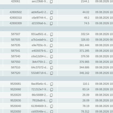
420061
aec23fd6-9...
2144.1
09.08.2026 10
42800502
ab9d5a42-2...
44.02
09.08.2026 10
42800310
c6e9f744-4...
49.2
09.08.2026 10
42800309
d2155fa6-b...
74.5
09.08.2026 10
587507
831ad501-d...
332.54
09.08.2026 10
587505
a7b1eda9-b...
326.83
09.08.2026 00
587535
e9e7f20c-9...
361.444
09.08.2026 10
587541
e4f29379-6...
371.285
09.08.2026 10
587540
c6a12d34-c...
376.56
09.08.2026 10
587550
3bfcf759-2...
376.965
09.08.2026 10
587510
64c37072-d...
344.686
09.08.2026 10
587520
532d8718-6...
346.162
09.08.2026 10
9520081
8ac85e6c-6...
110.1
09.08.2026 10
9520060
721313e7-9...
83.14
09.08.2026 10
9520020
86c5688f-2...
26.09
09.08.2026 10
9520030
7f01fbd8-6...
26.09
09.08.2026 10
9520040
61394669-3...
78.19
09.08.2026 10
9520050
cb93548e-c...
78.312
09.08.2026 10