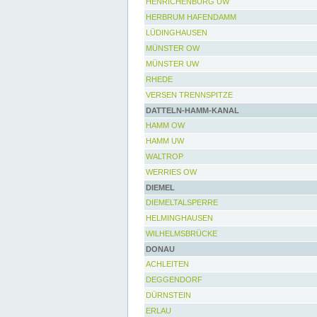
HENRICHENBURG UW
HERBRUM HAFENDAMM
LÜDINGHAUSEN
MÜNSTER OW
MÜNSTER UW
RHEDE
VERSEN TRENNSPITZE
DATTELN-HAMM-KANAL
HAMM OW
HAMM UW
WALTROP
WERRIES OW
DIEMEL
DIEMELTALSPERRE
HELMINGHAUSEN
WILHELMSBRÜCKE
DONAU
ACHLEITEN
DEGGENDORF
DÜRNSTEIN
ERLAU