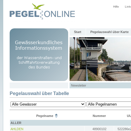
Hilfe
Link
Start
Pegelauswahl über Karte
Newsletter
Pegelauswahl über Tabelle
Pegelname
Nummer
UU
ALLER
AHLDEN
48900102
522286e2