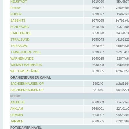
NEUSTADT
9610080
3f0b6b74
Prerow
9650027
7d50c68c
RUDEN
9690077
1fa822e6
SASSNITZ
9670065
9e7b2a4d
SCHLESWIG
9610040
09370c05
STAHLBRODE
9650070
340707f4
STRALSUND
9650043
b9163121
THIESSOW
9670067
d1c9bb3c
TIMMENDORF POEL
9630007
d22c341b
WARNEMÜNDE
9640015
220ff4c6
WISMAR-BAUMHAUS
9630008
95a0ab45
WITTOWER FÄHRE
9670055
4b348b56
ORANIENBURGER KANAL
SACHSENHAUSEN OP
580240
adbd3144
SACHSENHAUSEN UP
581840
0a6fe221
PEENE
AALBUDE
9660009
8ba772ed
ANKLAM
9660001
22fd01e0
DEMMIN
9660007
b7e238e8
JARMEN
9660005
a3328262
POTSDAMER HAVEL