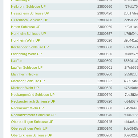
Heilbronn Schleuse UP
23800560
f77df170
Hessigheim Schleuse UP
23800420
23517de9
Hirschhorn Schleuse UP
23800700
acf505dd
Hofen Schleuse UP
23800260
cf2af1a4
Horkheim Schleuse UP
23800557
b76bf04c
Horkheim Wehr UP
23800520
d9b441a5
Kochendorf Schleuse UP
23800600
8f695e71
Ladenburg Wehr UP
23800820
70cee7df
Lauffen
23800500
8559d1a0
Lauffen Schleuse UP
23800501
2f7cb553
Mannheim Neckar
23800900
25582d3f
Marbach Schleuse UP
23800322
456974a8
Marbach Wehr UP
23800320
a73a9cb4
Neckargemünd Schleuse UP
23800740
7be3ff2e
Neckarsteinach Schleuse UP
23800720
d64d07f7
Neckarsulm Wehr UP
23800580
845944f8
Neckarzimmern Schleuse UP
23800640
f00c7183
Oberesslingen Schleuse UP
23800145
cbfae6bc
Oberesslingen Wehr UP
23800140
9de0843a
Obertürkheim Schleuse UP
23800200
80e002d8