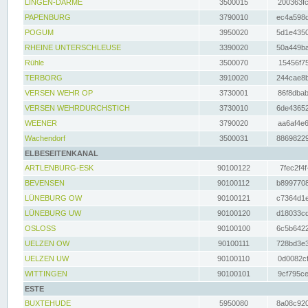
LINGEN-DARME
3500015
200363fc
PAPENBURG
3790010
ec4a598d
POGUM
3950020
5d1e4350
RHEINE UNTERSCHLEUSE
3390020
50a449ba
Rühle
3500070
15456f75
TERBORG
3910020
244cae8b
VERSEN WEHR OP
3730001
86f8dbab
VERSEN WEHRDURCHSTICH
3730010
6de43652
WEENER
3790020
aa6af4e6
Wachendorf
3500031
88698229
ELBESEITENKANAL
ARTLENBURG-ESK
90100122
7fec2f4f
BEVENSEN
90100112
b8997708
LÜNEBURG OW
90100121
c7364d1e
LÜNEBURG UW
90100120
d18033cd
OSLOSS
90100100
6c5b6422
UELZEN OW
90100111
728bd3e3
UELZEN UW
90100110
0d0082cf
WITTINGEN
90100101
9cf795ce
ESTE
BUXTEHUDE
5950080
8a08c920