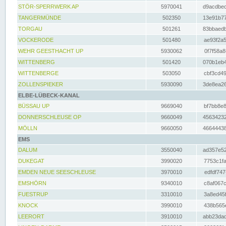
STÖR-SPERRWERK AP
5970041
d9acdbec
TANGERMÜNDE
502350
13e91b77
TORGAU
501261
83bbaedb
VOCKERODE
501480
ae93f2a5
WEHR GEESTHACHT UP
5930062
0f7f58a8
WITTENBERG
501420
070b1eb4
WITTENBERGE
503050
cbf3cd49
ZOLLENSPIEKER
5930090
3de8ea26
ELBE-LÜBECK-KANAL
BÜSSAU UP
9669040
bf7bb8e8
DONNERSCHLEUSE OP
9660049
45634232
MÖLLN
9660050
46644438
EMS
DALUM
3550040
ad357e52
DUKEGAT
3990020
7753c1fa
EMDEN NEUE SEESCHLEUSE
3970010
edfdf747
EMSHÖRN
9340010
c8af067c
FUESTRUP
3310010
3a8ed45f
KNOCK
3990010
438b565e
LEERORT
3910010
abb23dad