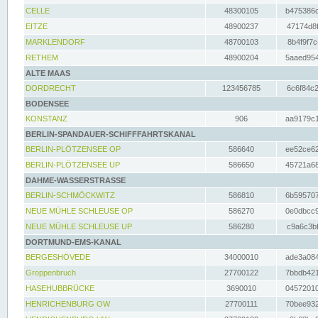
CELLE
48300105
b475386c
EITZE
48900237
47174d8f
MARKLENDORF
48700103
8b4f9f7c
RETHEM
48900204
5aaed954
ALTE MAAS
DORDRECHT
123456785
6c6f84c2
BODENSEE
KONSTANZ
906
aa9179c1
BERLIN-SPANDAUER-SCHIFFFAHRTSKANAL
BERLIN-PLÖTZENSEE OP
586640
ee52ce62
BERLIN-PLÖTZENSEE UP
586650
45721a68
DAHME-WASSERSTRASSE
BERLIN-SCHMÖCKWITZ
586810
6b595707
NEUE MÜHLE SCHLEUSE OP
586270
0e0dbcc9
NEUE MÜHLE SCHLEUSE UP
586280
c9a6c3bf
DORTMUND-EMS-KANAL
BERGESHÖVEDE
34000010
ade3a084
Groppenbruch
27700122
7bbdb421
HASEHUBBRÜCKE
3690010
04572010
HENRICHENBURG OW
27700111
70bee932