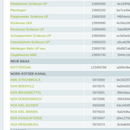
Pleidelsheim Schleuse UP
23800400
6e183f4b
Plochingen
23800100
be7ce40e
Poppenweiler Schleuse UP
23800300
f4854a4c
Rockenau SKA
23800690
4c00a166
Rockenau Schleuse UP
23800680
5ab4f00f
Schwabenheim Schleuse UP
23800800
ec9d3a4d
Untertürkheim Schleuse UP
23800220
a5ca02fb
Wieblingen Wehr UP neu
23800780
66d887a6
Ziegelhausen AMS
23800745
3944c1fd
NEUE MAAS
ROTTERDAM
123456786
a269e3be
NORD-OSTSEE-KANAL
AWK STROHBRÜCK
5970069
0e192297
NOK BREIHOLZ
5970075
4a904d59
NOK BRUNSBÜTTEL
5970091
85fc0dac
NOK DÜKERSWISCH
5970085
3954300d
NOK KIEL AUSSEN
5650068
6dc44585
NOK KIEL BINNEN
5979020
8af24d6a
NOK KÖNIGSFÖRDE
5970067
d0ec2790
NOK RENDSBURG
5970074
8c8afb56