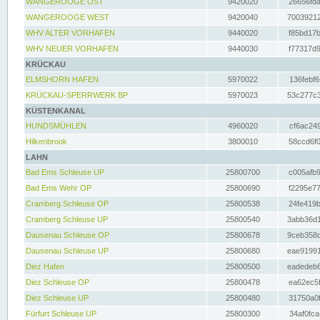
WANGEROOGE OST
9420020
26656fda
WANGEROOGE WEST
9420040
70039212
WHV ALTER VORHAFEN
9440020
f85bd17b
WHV NEUER VORHAFEN
9440030
f77317d9
KRÜCKAU
ELMSHORN HAFEN
5970022
136febf6
KRÜCKAU-SPERRWERK BP
5970023
53c277c3
KÜSTENKANAL
HUNDSMÜHLEN
4960020
cf6ac249
Hilkenbrook
3800010
58ccd6f0
LAHN
Bad Ems Schleuse UP
25800700
c005afb9
Bad Ems Wehr OP
25800690
f2295e77
Cramberg Schleuse OP
25800538
24fe419b
Cramberg Schleuse UP
25800540
3abb36d1
Dausenau Schleuse OP
25800678
9ceb358c
Dausenau Schleuse UP
25800680
eae91991
Diez Hafen
25800500
eadedeb6
Diez Schleuse OP
25800478
ea62ec5f
Diez Schleuse UP
25800480
31750a0f
Fürfurt Schleuse UP
25800300
34af0fca