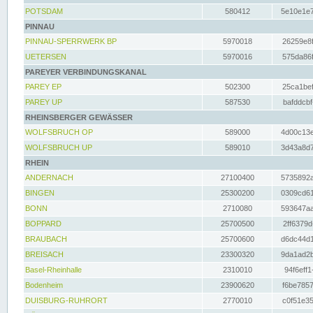
POTSDAM
580412
5e10e1e7
PINNAU
PINNAU-SPERRWERK BP
5970018
26259e8f
UETERSEN
5970016
575da86f
PAREYER VERBINDUNGSKANAL
PAREY EP
502300
25ca1bef
PAREY UP
587530
bafddcbf
RHEINSBERGER GEWÄSSER
WOLFSBRUCH OP
589000
4d00c13e
WOLFSBRUCH UP
589010
3d43a8d7
RHEIN
ANDERNACH
27100400
5735892a
BINGEN
25300200
0309cd61
BONN
2710080
593647aa
BOPPARD
25700500
2ff6379d
BRAUBACH
25700600
d6dc44d1
BREISACH
23300320
9da1ad2b
Basel-Rheinhalle
2310010
94f6eff1
Bodenheim
23900620
f6be7857
DUISBURG-RUHRORT
2770010
c0f51e35