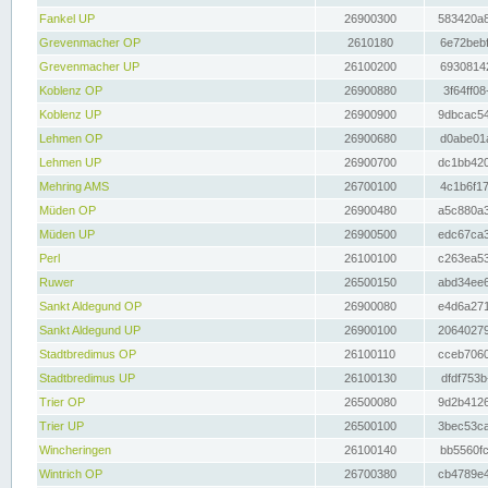
Fankel UP
26900300
583420a8
Grevenmacher OP
2610180
6e72bebf
Grevenmacher UP
26100200
69308142
Koblenz OP
26900880
3f64ff08
Koblenz UP
26900900
9dbcac54
Lehmen OP
26900680
d0abe01a
Lehmen UP
26900700
dc1bb420
Mehring AMS
26700100
4c1b6f17
Müden OP
26900480
a5c880a3
Müden UP
26900500
edc67ca3
Perl
26100100
c263ea53
Ruwer
26500150
abd34ee6
Sankt Aldegund OP
26900080
e4d6a271
Sankt Aldegund UP
26900100
20640279
Stadtbredimus OP
26100110
cceb7060
Stadtbredimus UP
26100130
dfdf753b
Trier OP
26500080
9d2b4126
Trier UP
26500100
3bec53ca
Wincheringen
26100140
bb5560fc
Wintrich OP
26700380
cb4789e4