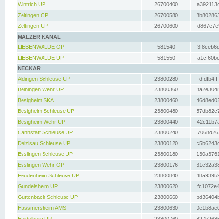
Wintrich UP
26700400
a392113c
Zeltingen OP
26700580
8b802863
Zeltingen UP
26700600
d867e7e9
MALZER KANAL
LIEBENWALDE OP
581540
3f8ceb6d
LIEBENWALDE UP
581550
a1cf60be
NECKAR
Aldingen Schleuse UP
23800280
dfdfb4ff
Beihingen Wehr UP
23800360
8a2e3048
Besigheim SKA
23800460
46d8ed02
Besigheim Schleuse UP
23800480
57db82c7
Besigheim Wehr UP
23800440
42c11b7a
Cannstatt Schleuse UP
23800240
7068d262
Deizisau Schleuse UP
23800120
c5b6243d
Esslingen Schleuse UP
23800180
130a3761
Esslingen Wehr OP
23800176
31c32a38
Feudenheim Schleuse UP
23800840
48a939b9
Gundelsheim UP
23800620
fc1072e4
Guttenbach Schleuse UP
23800660
bd36404b
Hassmersheim AMS
23800630
0e1b8ae0
Heidelberg UP
23800760
827b2685