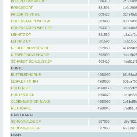
BERLIN-SPANDAU UP
580310
2c68509c
BORGSDORF
581591
1b2e2996
FRIEDRICHSTHAL
603420
314945d6
HOHENSAATEN WEST AP
603400
99309d3e
HOHENSAATEN WEST BP
603310
3404a6e5
LEHNITZ OP
581580
c8a1cf0a
LEHNITZ UP
581590
5bb1f56d
NIEDERFINOW SHW OP
692080
414dd4ee
NIEDERFINOW SHW UP
692090
4eec6b25
SCHWEDT SCHLEUSE BP
603410
4ee515f9
HUNTE
BUTTELERHÖRNE
4960060
b3d88ca6
ELSFLETH OHRT
4960080
531da758
HOLLERSIEL
4960050
2eacef2f
HUNTEBRÜCK
4960070
2e1d458b
OLDENBURG-DRIELAKE
4960030
1b51e55e
REITHÖRNE
4960040
c9df61c4
HAVELKANAL
SCHÖNWALDE OP
587050
d8ef9f21
SCHÖNWALDE UP
587060
b6650b13
IJSSEL