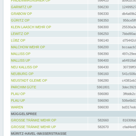
FINDENWIRUNSHIER OP
596410
a5902c55
GARWITZ UP
596230
12499527
GRABOW OP
596330
db4a69b2
GÜRITZ OP
596350
956ce5ff
KLEIN LAASCH WEHR OP
596300
25530a3e
LEWITZ OP
596250
7bbd90ad
LÜBZ OP
596140
d75442cf
MALCHOW WEHR OP
596200
bccaacb3
MALLISS OP
596390
497c29ee
MALLISS UP
596400
a64918a6
NEU KALLISS OP
596430
30739ff3
NEUBURG OP
596160
541c508a
NEUSTADT GLEWE OP
596280
c4381eb3
PARCHIM GÜTE
5961801
3dec3921
PLAU OP
596080
3ffddb2c
PLAU UP
596090
506e6b03
WAREN
596030
bd317edd
MÜGGELSPREE
GROSSE TRÄNKE WEHR OP
582660
81630fdd
GROSSE TRÄNKE WEHR UP
582670
cfad4ee5
MÜRITZ-HAVEL-WASSERSTRASSE