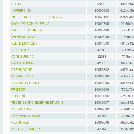
GREIN
420091
f3bf0b0b
HOFKIRCHEN
10088003
616dd98e
INGOLSTADT LUITPOLDSTRASSE
10046105
824a046b
KACHLET SCHLEUSE UP
10090708
0fd56e0a
KACHLET WEHR UP
10090408
560cf185
KELHEIM DONAU
10053009
296fc6d4
KELHEIMWINZER
10054500
c9409937
KIENSTOCK
42011
56178f74
KORNEUBURG
42013
ff44be4a
MAUTHAUSEN
42009
6b002fef
OBERNDORF
10056302
e476bcad
PASSAU DONAU
10091008
9f12c405
PASSAU ILZSTADT
10092000
33ceb441
PFATTER
10068006
f768173a
PFELLING
10078000
7fe63a95
REGENSBURG EISERNE BRÜCKE
10061007
eebd633a
SCHWABELWEIS
10062000
7644f1d7
THEBNERSTRASSL
42015
f7b5c3d3
VILSHOFEN
10089006
e6d68ab7
WILDUNGSMAUER
42014
35846b8b