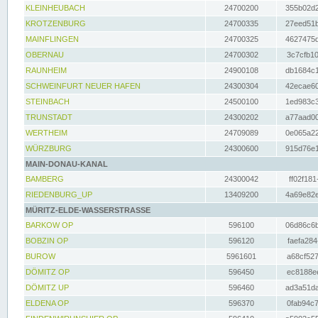
KLEINHEUBACH
24700200
355b02d2
KROTZENBURG
24700335
27eed51b
MAINFLINGEN
24700325
4627475d
OBERNAU
24700302
3c7cfb10
RAUNHEIM
24900108
db1684c1
SCHWEINFURT NEUER HAFEN
24300304
42ecae60
STEINBACH
24500100
1ed983c3
TRUNSTADT
24300202
a77aad00
WERTHEIM
24709089
0e065a22
WÜRZBURG
24300600
915d76e1
MAIN-DONAU-KANAL
BAMBERG
24300042
ff02f181
RIEDENBURG_UP
13409200
4a69e82e
MÜRITZ-ELDE-WASSERSTRASSE
BARKOW OP
596100
06d86c6b
BOBZIN OP
596120
faefa284
BUROW
5961601
a68cf527
DÖMITZ OP
596450
ec8188ee
DÖMITZ UP
596460
ad3a51da
ELDENA OP
596370
0fab94c7