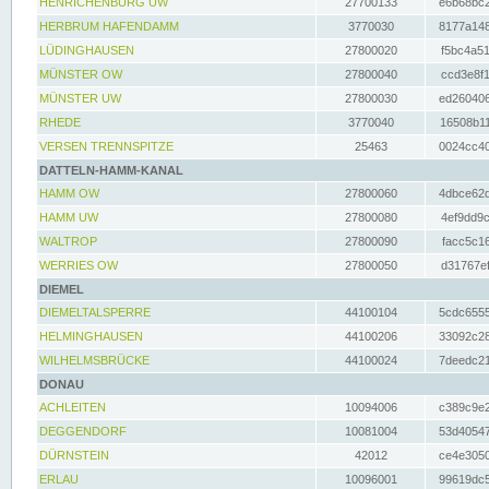
HENRICHENBURG UW
27700133
e6b68bc2
HERBRUM HAFENDAMM
3770030
8177a148
LÜDINGHAUSEN
27800020
f5bc4a51
MÜNSTER OW
27800040
ccd3e8f1
MÜNSTER UW
27800030
ed260406
RHEDE
3770040
16508b11
VERSEN TRENNSPITZE
25463
0024cc40
DATTELN-HAMM-KANAL
HAMM OW
27800060
4dbce62d
HAMM UW
27800080
4ef9dd9c
WALTROP
27800090
facc5c16
WERRIES OW
27800050
d31767ef
DIEMEL
DIEMELTALSPERRE
44100104
5cdc6555
HELMINGHAUSEN
44100206
33092c28
WILHELMSBRÜCKE
44100024
7deedc21
DONAU
ACHLEITEN
10094006
c389c9e2
DEGGENDORF
10081004
53d40547
DÜRNSTEIN
42012
ce4e3050
ERLAU
10096001
99619dc5