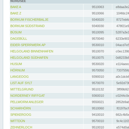
NORDSEE
BAKE A
9510063
e8daa3e2
BAKE Z
9510066
104fdc24
BORKUM FISCHERBALJE
9340020
8727ebfd
BORKUM SÜDSTRAND
9340030
478f21e9
BÜSUM
9510095
5287a3e1
DAGEBÜLL
9570040
6233e901
EIDER-SPERRWERK AP
9530010
04acd7e5
HELGOLAND BINNENHAFEN
9510070
c0ec139b
HELGOLAND SÜDHAFEN
9510075
0d8233b8
HUSUM
9530020
e114aeec
HÖRNUM
9570050
733755fd
LANGEOOG
9390010
a0c1dcb6
LIST AUF SYLT
9570070
5e92d73f
MITTELGRUND
9510132
3ff99b92
NORDERNEY RIFFGAT
9360010
c0244c0e
PELLWORM ANLEGER
9550021
2852b9ab
SCHARHÖRN
9510060
f0197bcf
SPIEKEROOG
9410010
662c4b5e
WITTDÜN
9570010
9c4c11f2
ZEHNERLOCH
9510010
e574d0af