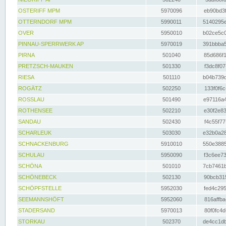
OSTERIFF MPM
5970096
eb90bd3f
OTTERNDORF MPM
5990011
5140295e
OVER
5950010
b02ce5c0
PINNAU-SPERRWERK AP
5970019
391bbba5
PIRNA
501040
85d686f1
PRETZSCH-MAUKEN
501330
f3dc8f07
RIESA
501110
b04b739d
ROGÄTZ
502250
133f0f6c
ROSSLAU
501490
e97116a4
ROTHENSEE
502210
e30f2e83
SANDAU
502430
f4c55f77
SCHARLEUK
503030
e32b0a28
SCHNACKENBURG
5910010
550e3885
SCHULAU
5950090
f3c6ee73
SCHÖNA
501010
7cb7461b
SCHÖNEBECK
502130
90bcb315
SCHÖPFSTELLE
5952030
fed4c295
SEEMANNSHÖFT
5952060
816affba
STADERSAND
5970013
80f0fc4d
STORKAU
502370
de4cc1db