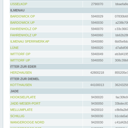
IJSSELKOP
2790070
bbaefa8e
ILMENAU
BARDOWICK OP
5940029
07830b68
BARDOWICK UP
5940030
a238b70f
FAHRENHOLZ OP
5940070
c33c3667
FAHRENHOLZ UP
5940060
bb62b28f
ILMENAU SPERRWERK AP
5940080
6b05e8dc
LÜNE
5940020
d7a8df36
WITTORF OP
5940049
eb3d4195
WITTORF UP
5940050
308c39b6
ITTER ZUR EDER
HERZHAUSEN
42800218
855205e7
ITTER ZUR DIEMEL
KOTTHAUSEN
44100013
36243256
JADE
HOOKSIELPLATE
9430020
fac30fe9
JADE-WESER-PORT
9430050
33bdec83
MELLUMPLATE
9420010
c8b9a2b6
SCHILLIG
9430030
b1cda5a0
WANGEROOGE NORD
9420030
c41d42b1