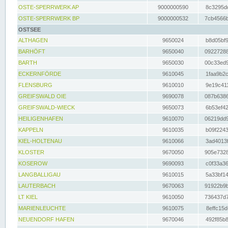
OSTE-SPERRWERK AP
9000000590
8c3295dc
OSTE-SPERRWERK BP
9000000532
7cb4566b
OSTSEE
ALTHAGEN
9650024
b8d05bf9
BARHÖFT
9650040
09227288
BARTH
9650030
00c33ed9
ECKERNFÖRDE
9610045
1faa9b2c
FLENSBURG
9610010
9e19c411
GREIFSWALD OIE
9690078
087b6386
GREIFSWALD-WIECK
9650073
6b53ef42
HEILIGENHAFEN
9610070
06219dd9
KAPPELN
9610035
b09f2243
KIEL-HOLTENAU
9610066
3ad4013f
KLOSTER
9670050
905e7328
KOSEROW
9690093
c0f33a36
LANGBALLIGAU
9610015
5a33bf14
LAUTERBACH
9670063
91922b9b
LT KIEL
9610050
736437d7
MARIENLEUCHTE
9610075
8effc15d
NEUENDORF HAFEN
9670046
492f85b8