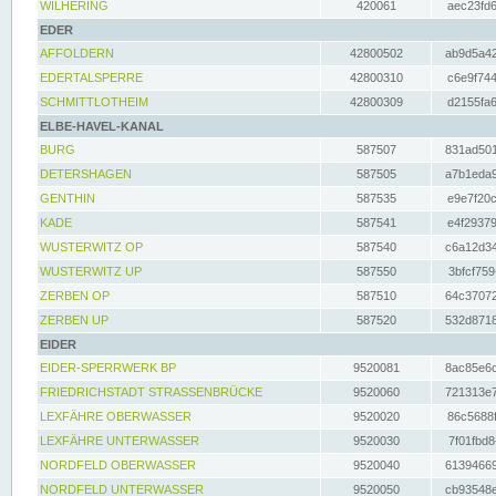
WILHERING
420061
aec23fd6
EDER
AFFOLDERN
42800502
ab9d5a42
EDERTALSPERRE
42800310
c6e9f744
SCHMITTLOTHEIM
42800309
d2155fa6
ELBE-HAVEL-KANAL
BURG
587507
831ad501
DETERSHAGEN
587505
a7b1eda9
GENTHIN
587535
e9e7f20c
KADE
587541
e4f29379
WUSTERWITZ OP
587540
c6a12d34
WUSTERWITZ UP
587550
3bfcf759
ZERBEN OP
587510
64c37072
ZERBEN UP
587520
532d8718
EIDER
EIDER-SPERRWERK BP
9520081
8ac85e6c
FRIEDRICHSTADT STRASSENBRÜCKE
9520060
721313e7
LEXFÄHRE OBERWASSER
9520020
86c5688f
LEXFÄHRE UNTERWASSER
9520030
7f01fbd8
NORDFELD OBERWASSER
9520040
61394669
NORDFELD UNTERWASSER
9520050
cb93548e