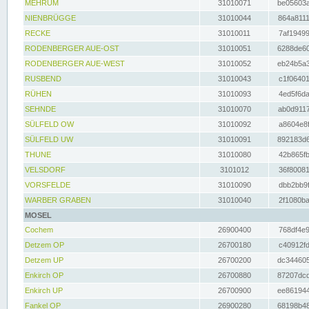
MEHRUM
31010071
be05603a
NIENBRÜGGE
31010044
864a8111
RECKE
31010011
7af19499
RODENBERGER AUE-OST
31010051
6288de60
RODENBERGER AUE-WEST
31010052
eb24b5a3
RUSBEND
31010043
c1f06401
RÜHEN
31010093
4ed5f6da
SEHNDE
31010070
ab0d9117
SÜLFELD OW
31010092
a8604e8f
SÜLFELD UW
31010091
892183d6
THUNE
31010080
42b865fb
VELSDORF
3101012
36f80081
VORSFELDE
31010090
dbb2bb9f
WARBER GRABEN
31010040
2f1080ba
MOSEL
Cochem
26900400
768df4e9
Detzem OP
26700180
c40912fd
Detzem UP
26700200
dc344605
Enkirch OP
26700880
87207dcd
Enkirch UP
26700900
ee861944
Fankel OP
26900280
68198b48