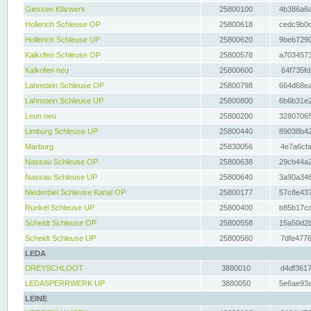
Giessen Klärwerk
25800100
4b386a6a
Hollerich Schleuse OP
25800618
cedc9b0c
Hollerich Schleuse UP
25800620
9beb7290
Kalkofen Schleuse OP
25800578
a7034573
Kalkofen neu
25800600
64f735fd
Lahnstein Schleuse OP
25800798
664d68ea
Lahnstein Schleuse UP
25800800
6b6b31e2
Leun neu
25800200
32807065
Limburg Schleuse UP
25800440
89038b42
Marburg
25830056
4e7a6cfa
Nassau Schleuse OP
25800638
29cb44a2
Nassau Schleuse UP
25800640
3a90a346
Niederbiel Schleuse Kanal OP
25800177
57c8e437
Runkel Schleuse UP
25800400
b85b17cc
Scheidt Schleuse OP
25800558
15a50d2b
Scheidt Schleuse UP
25800560
7dfe4776
LEDA
DREYSCHLOOT
3880010
d4df3617
LEDASPERRWERK UP
3880050
5e6ae93a
LEINE