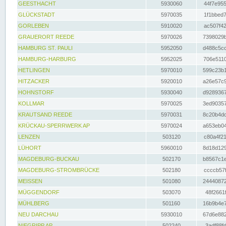
GEESTHACHT
5930060
44f7e955
GLÜCKSTADT
5970035
1f1bbed7
GORLEBEN
5910020
ac507f42
GRAUERORT REEDE
5970026
7398029b
HAMBURG ST. PAULI
5952050
d488c5cc
HAMBURG-HARBURG
5952025
706e5110
HETLINGEN
5970010
599c23b1
HITZACKER
5920010
a26e57c9
HOHNSTORF
5930040
d9289367
KOLLMAR
5970025
3ed90357
KRAUTSAND REEDE
5970031
8c20b4dc
KRÜCKAU-SPERRWERK AP
5970024
a653eb04
LENZEN
503120
c80a4f21
LÜHORT
5960010
8d18d129
MAGDEBURG-BUCKAU
502170
b8567c1e
MAGDEBURG-STROMBRÜCKE
502180
ccccb57f
MEISSEN
501080
24440872
MÜGGENDORF
503070
48f2661f
MÜHLBERG
501160
16b9b4e7
NEU DARCHAU
5930010
67d6e882
NIEGRIPP AP
502240
3adf88fd