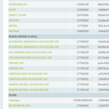
RHEINWEILER
23300130
06b978dd
RUST
23300580
5389b878
SANKT GOAR
25700300
550eb7e9
SPEYER
23700600
2cb8ae5b
WESEL
2770040
f33c3cc9
WORMS
23900200
844a620f
RHEIN-HERNE-KANAL
DUISBURG-MEIDERICH SCHLEUSE OW
27700262
f18e81da
DUISBURG-MEIDERICH SCHLEUSE UW
27700273
48780245
GELSENKIRCHEN SCHLEUSE OW
27700229
5b9f8134
GELSENKIRCHEN SCHLEUSE UW
27700230
427318d0
HERNE OW
27700150
ac6c4362
HERNE UW
27700160
b9975ea1
OBERHAUSEN SCHLEUSE OW
27700240
e251f943
OBERHAUSEN SCHLEUSE UW
27700251
12f63015
WANNE EICKEL SCHLEUSE OW
27700193
05ca0e33
WANNE EICKEL SCHLEUSE UW
27700218
23045f8b
RUHR
Hattingen
2769510000100
c0594fb5
RUHRWEHR OW
27600090
12a3037f