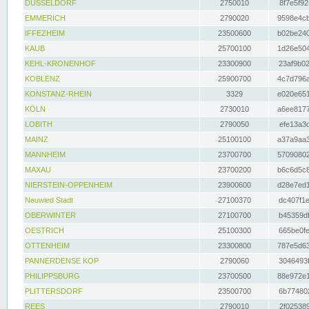
DÜSSELDORF
2750010
8f7e5f92
EMMERICH
2790020
9598e4cb
IFFEZHEIM
23500600
b02be240
KAUB
25700100
1d26e504
KEHL-KRONENHOF
23300900
23af9b02
KOBLENZ
25900700
4c7d796a
KONSTANZ-RHEIN
3329
e020e651
KÖLN
2730010
a6ee8177
LOBITH
2790050
efe13a3d
MAINZ
25100100
a37a9aa3
MANNHEIM
23700700
57090802
MAXAU
23700200
b6c6d5c8
NIERSTEIN-OPPENHEIM
23900600
d28e7ed1
Neuwied Stadt
27100370
dc407f1e
OBERWINTER
27100700
b45359df
OESTRICH
25100300
665be0fe
OTTENHEIM
23300800
787e5d63
PANNERDENSE KOP
2790060
3046493f
PHILIPPSBURG
23700500
88e972e1
PLITTERSDORF
23500700
6b774802
REES
2790010
2f025389