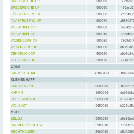
BREDEREICHE OP
580080
308f5979
BREDEREICHE UP
580090
470acd2a
FÜRSTENBERG OP
580060
2c95f83d
FÜRSTENBERG UP
580070
a5830277
VOßWINKEL OP
580000
09b422f7
VOßWINKEL UP
580010
2bcef51a
WESENBERG OP
580020
7909d3f7
WESENBERG UP
580030
da3b5de9
ZEHDENICK OP
580160
a9b8e24c
ZEHDENICK UP
580170
721d7dbf
ORKE
DALWIGKSTHAL
42840453
f0f78cc4
KLEINES HAFF
KARLSHAGEN
9690085
f53bb77f
KARNIN
9690084
da893bbd
UECKERMÜNDE
9690088
c1588dcc
WOLGAST
9650080
b327e35c
OSTE
BELUM
5980060
a9e93be0
BREMERVÖRDE UW
5980010
cf8a3ea2
HECHTHAUSEN
5980030
e5e02890