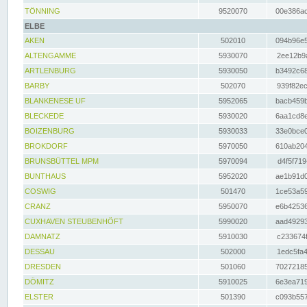
TÖNNING
9520070
00e386ac
ELBE
AKEN
502010
094b96e5
ALTENGAMME
5930070
2ee12b9a
ARTLENBURG
5930050
b3492c68
BARBY
502070
939f82ec
BLANKENESE UF
5952065
bacb459b
BLECKEDE
5930020
6aa1cd8e
BOIZENBURG
5930033
33e0bce0
BROKDORF
5970050
610ab204
BRUNSBÜTTEL MPM
5970094
d4f5f719
BUNTHAUS
5952020
ae1b91d0
COSWIG
501470
1ce53a59
CRANZ
5950070
e6b42536
CUXHAVEN STEUBENHÖFT
5990020
aad49293
DAMNATZ
5910030
c233674f
DESSAU
502000
1edc5fa4
DRESDEN
501060
70272185
DÖMITZ
5910025
6e3ea719
ELSTER
501390
c093b557