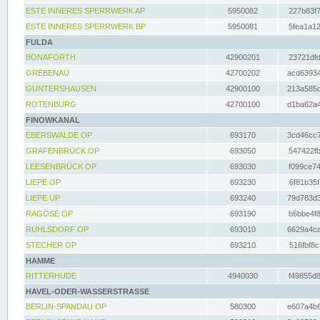
ESTE INNERES SPERRWERK AP
5950082
227b83f7
ESTE INNERES SPERRWERK BP
5950081
5fea1a12
FULDA
BONAFORTH
42900201
23721dfd
GREBENAU
42700202
acd63934
GUNTERSHAUSEN
42900100
213a585d
ROTENBURG
42700100
d1ba62a4
FINOWKANAL
EBERSWALDE OP
693170
3cd46cc7
GRAFENBRÜCK OP
693050
547422fb
LEESENBRÜCK OP
693030
f099ce74
LIEPE OP
693230
6f81b35f
LIEPE UP
693240
79d783d3
RAGÖSE OP
693190
b6bbe4f8
RUHLSDORF OP
693010
6629a4ca
STECHER OP
693210
516fbf8c
HAMME
RITTERHUDE
4940030
f49855d8
HAVEL-ODER-WASSERSTRASSE
BERLIN-SPANDAU OP
580300
e607a4b6