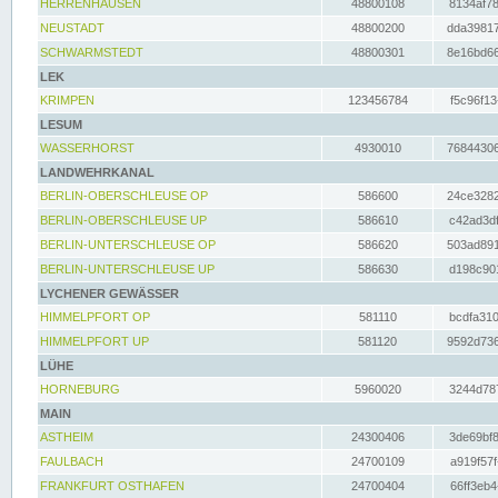
HERRENHAUSEN
48800108
8134af78
NEUSTADT
48800200
dda39817
SCHWARMSTEDT
48800301
8e16bd66
LEK
KRIMPEN
123456784
f5c96f13
LESUM
WASSERHORST
4930010
76844306
LANDWEHRKANAL
BERLIN-OBERSCHLEUSE OP
586600
24ce3282
BERLIN-OBERSCHLEUSE UP
586610
c42ad3df
BERLIN-UNTERSCHLEUSE OP
586620
503ad891
BERLIN-UNTERSCHLEUSE UP
586630
d198c901
LYCHENER GEWÄSSER
HIMMELPFORT OP
581110
bcdfa310
HIMMELPFORT UP
581120
9592d736
LÜHE
HORNEBURG
5960020
3244d787
MAIN
ASTHEIM
24300406
3de69bf8
FAULBACH
24700109
a919f57f
FRANKFURT OSTHAFEN
24700404
66ff3eb4