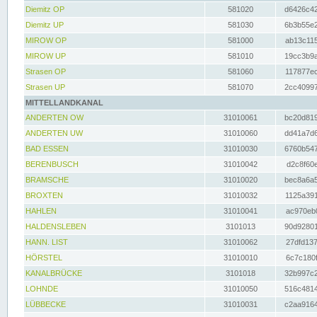
Diemitz OP
581020
d6426c42
Diemitz UP
581030
6b3b55e2
MIROW OP
581000
ab13c115
MIROW UP
581010
19cc3b9a
Strasen OP
581060
117877ec
Strasen UP
581070
2cc40997
MITTELLANDKANAL
ANDERTEN OW
31010061
bc20d819
ANDERTEN UW
31010060
dd41a7d6
BAD ESSEN
31010030
6760b547
BERENBUSCH
31010042
d2c8f60e
BRAMSCHE
31010020
bec8a6a5
BROXTEN
31010032
1125a391
HAHLEN
31010041
ac970eb0
HALDENSLEBEN
3101013
90d92801
HANN. LIST
31010062
27dfd137
HÖRSTEL
31010010
6c7c180f
KANALBRÜCKE
3101018
32b997c2
LOHNDE
31010050
516c4814
LÜBBECKE
31010031
c2aa9164