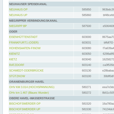
NEUHAUSER SPEISEKANAL
NEUHAUS OP
585850
963bdc26
NEUHAUS UP
585860
bf48cefd
NIEGRIPPER VERBINDUNGSKANAL
NIEGRIPP BP
587500
e506460f
ODER
EISENHÜTTENSTADT
603000
8675aa70
FRANKFURT1 (ODER)
603031
bffdf7f2
HOHENSAATEN-FINOW
603080
f7a639a4
KIENITZ
603050
6298a8f9
KIETZ
603040
16258271
RATZDORF
603140
ca3f535b
SCHWEDT-ODERBRÜCKE
603130
e28babaa
STÜTZKOW
603100
30bff0df
ORANIENBURGER HAVEL
OHV KM 3.014 (HOCHSPANNUNG)
580271
eea7e3dc
OHv km 1.467 (Blaues Wunder)
580272
8b51c505
OBERE HAVEL-WASSERSTRASSE
BISCHOFSWERDER OP
581520
16a780aa
BISCHOFSWERDER UP
581530
74134dc6