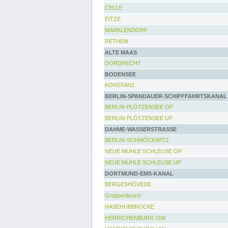
CELLE
EITZE
MARKLENDORF
RETHEM
ALTE MAAS
DORDRECHT
BODENSEE
KONSTANZ
BERLIN-SPANDAUER-SCHIFFFAHRTSKANAL
BERLIN-PLÖTZENSEE OP
BERLIN-PLÖTZENSEE UP
DAHME-WASSERSTRASSE
BERLIN-SCHMÖCKWITZ
NEUE MÜHLE SCHLEUSE OP
NEUE MÜHLE SCHLEUSE UP
DORTMUND-EMS-KANAL
BERGESHÖVEDE
Groppenbruch
HASEHUBBRÜCKE
HENRICHENBURG OW