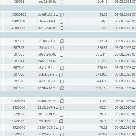
420061
aec23fd6-9...
2144.1
06.08.2026 07
42800502
ab9d5a42-2...
44.02
06.08.2026 07
42800310
c6e9f744-4...
49.2
06.08.2026 07
42800309
d2155fa6-b...
74.5
06.08.2026 07
587507
831ad501-d...
332.54
06.08.2026 07
587505
a7b1eda9-b...
326.83
06.08.2026 07
587535
e9e7f20c-9...
361.444
06.08.2026 07
587541
e4f29379-6...
371.285
06.08.2026 07
587540
c6a12d34-c...
376.56
06.08.2026 07
587550
3bfcf759-2...
376.965
06.08.2026 07
587510
64c37072-d...
344.686
06.08.2026 07
587520
532d8718-6...
346.162
06.08.2026 07
9520081
8ac85e6c-6...
110.1
06.08.2026 07
9520060
721313e7-9...
83.14
06.08.2026 07
9520020
86c5688f-2...
26.09
06.08.2026 07
9520030
7f01fbd8-6...
26.09
06.08.2026 07
9520040
61394669-3...
78.19
06.08.2026 07
9520050
cb93548e-c...
78.312
06.08.2026 07