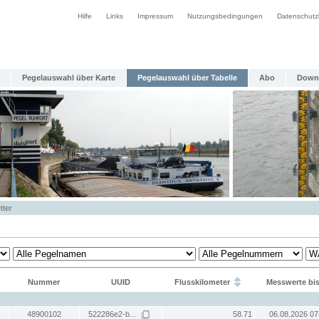
Hilfe
Links
Impressum
Nutzungsbedingungen
Datenschutz
Pegelauswahl über Karte
Pegelauswahl über Tabelle
Abo
Down
tter
Nummer
UUID
Flusskilometer
Messwerte bi
48900102
522286e2-b...
58.71
06.08.2026 07