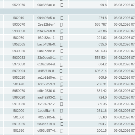
9520070
00e386ac-e...
99.8
06.08.2026 07
502010
094b96e5-c...
274.8
06.08.2026 07
5930070
2ee12b9a-f...
588.787
06.08.2026 07
5930050
b3492c68-8...
573.86
06.08.2026 07
502070
939f82ec-1...
294.82
06.08.2026 07
5952065
bacb459b-0...
635.0
06.08.2026 07
5930020
6aa1cd8e-e...
549.633
06.08.2026 07
5930033
33e0bce0-1...
558.534
06.08.2026 07
5970050
610ab204-d...
684.2
06.08.2026 07
5970094
d4f5f719-8...
695.214
06.08.2026 07
5952020
ae1b91d0-e...
609.9
06.08.2026 07
501470
1ce53a59-3...
236.31
06.08.2026 07
5950070
e6b42536-6...
634.42
06.08.2026 07
5990020
aad49293-2...
724.0
06.08.2026 07
5910030
c233674f-2...
509.35
06.08.2026 07
502000
1edc5fa4-8...
261.16
06.08.2026 07
501060
70272185-b...
55.63
06.08.2026 07
5910025
6e3ea719-4...
504.7
06.08.2026 07
501390
c093b557-4...
200.15
06.08.2026 07