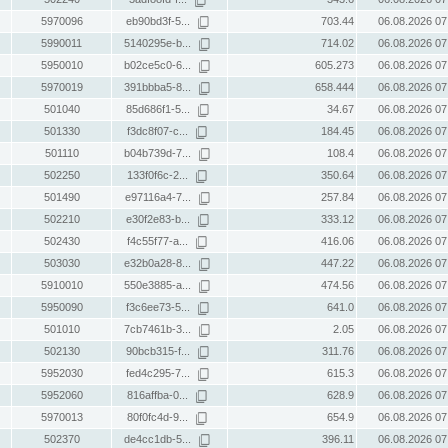
5970096
eb90bd3f-5...
703.44
06.08.2026 07
5990011
5140295e-b...
714.02
06.08.2026 07
5950010
b02ce5c0-6...
605.273
06.08.2026 07
5970019
391bbba5-8...
658.444
06.08.2026 07
501040
85d686f1-5...
34.67
06.08.2026 07
501330
f3dc8f07-c...
184.45
06.08.2026 07
501110
b04b739d-7...
108.4
06.08.2026 07
502250
133f0f6c-2...
350.64
06.08.2026 07
501490
e97116a4-7...
257.84
06.08.2026 07
502210
e30f2e83-b...
333.12
06.08.2026 07
502430
f4c55f77-a...
416.06
06.08.2026 07
503030
e32b0a28-8...
447.22
06.08.2026 07
5910010
550e3885-a...
474.56
06.08.2026 07
5950090
f3c6ee73-5...
641.0
06.08.2026 07
501010
7cb7461b-3...
2.05
06.08.2026 07
502130
90bcb315-f...
311.76
06.08.2026 07
5952030
fed4c295-7...
615.3
06.08.2026 07
5952060
816affba-0...
628.9
06.08.2026 07
5970013
80f0fc4d-9...
654.9
06.08.2026 07
502370
de4cc1db-5...
396.11
06.08.2026 07