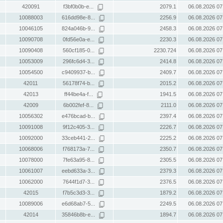
420091
f3bf0b0b-e...
2079.1
06.08.2026 07
10088003
616dd98e-8...
2256.9
06.08.2026 07
10046105
824a046b-9...
2458.3
06.08.2026 07
10090708
0fd56e0a-e...
2230.3
06.08.2026 07
10090408
560cf185-0...
2230.724
06.08.2026 07
10053009
296fc6d4-3...
2414.8
06.08.2026 07
10054500
c9409937-b...
2409.7
06.08.2026 07
42011
56178f74-b...
2015.2
06.08.2026 07
42013
ff44be4a-f...
1941.5
06.08.2026 07
42009
6b002fef-8...
2111.0
06.08.2026 07
10056302
e476bcad-b...
2397.4
06.08.2026 07
10091008
9f12c405-3...
2226.7
06.08.2026 07
10092000
33ceb441-2...
2225.2
06.08.2026 07
10068006
f768173a-7...
2350.7
06.08.2026 07
10078000
7fe63a95-8...
2305.5
06.08.2026 07
10061007
eebd633a-3...
2379.3
06.08.2026 07
10062000
7644f1d7-3...
2376.5
06.08.2026 07
42015
f7b5c3d3-3...
1879.2
06.08.2026 07
10089006
e6d68ab7-5...
2249.5
06.08.2026 07
42014
35846b8b-e...
1894.7
06.08.2026 07