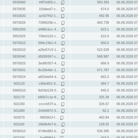
5930060
44f7e955-c...
583.393
06.08.2026 07
5970035
1f1bbed7-c...
674.0
06.08.2026 07
5910020
ac507f42-1...
492.95
06.08.2026 07
5970026
7398029b-c...
660.738
06.08.2026 07
5952050
d488c5cc-4...
623.1
06.08.2026 07
5952025
706e5110-c...
615.0
06.08.2026 07
5970010
599c23b1-4...
650.5
06.08.2026 07
5920010
a26e57c9-1...
522.639
06.08.2026 07
5930040
d9289367-c...
568.987
06.08.2026 07
5970025
3ed90357-4...
666.9
06.08.2026 07
5970031
8c20b4dc-1...
671.787
06.08.2026 07
5970024
a653eb04-d...
663.3
06.08.2026 07
503120
c80a4f21-5...
484.7
06.08.2026 07
5960010
8d18d129-0...
645.5
06.08.2026 07
502170
b8567c1e-8...
325.39
06.08.2026 07
502180
ccccb57f-a...
326.67
06.08.2026 07
501080
24440872-5...
82.2
06.08.2026 07
503070
48f2661f-f...
463.94
06.08.2026 07
501160
16b9b4e7-b...
128.02
06.08.2026 07
5930010
67d6e882-b...
536.385
06.08.2026 07
502240
3adf88fd-f...
343.6
06.08.2026 07