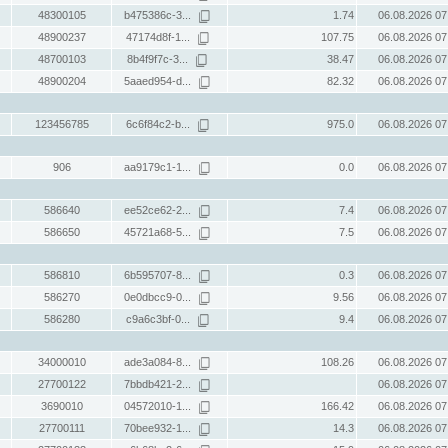
48300105
b475386c-3...
1.74
06.08.2026 07
48900237
47174d8f-1...
107.75
06.08.2026 07
48700103
8b4f9f7c-3...
38.47
06.08.2026 07
48900204
5aaed954-d...
82.32
06.08.2026 07
123456785
6c6f84c2-b...
975.0
06.08.2026 07
906
aa9179c1-1...
0.0
06.08.2026 07
586640
ee52ce62-2...
7.4
06.08.2026 07
586650
45721a68-5...
7.5
06.08.2026 07
586810
6b595707-8...
0.3
06.08.2026 07
586270
0e0dbcc9-0...
9.56
06.08.2026 07
586280
c9a6c3bf-0...
9.4
06.08.2026 07
34000010
ade3a084-8...
108.26
06.08.2026 07
27700122
7bbdb421-2...
06.08.2026 07
3690010
04572010-1...
166.42
06.08.2026 07
27700111
70bee932-1...
14.3
06.08.2026 07