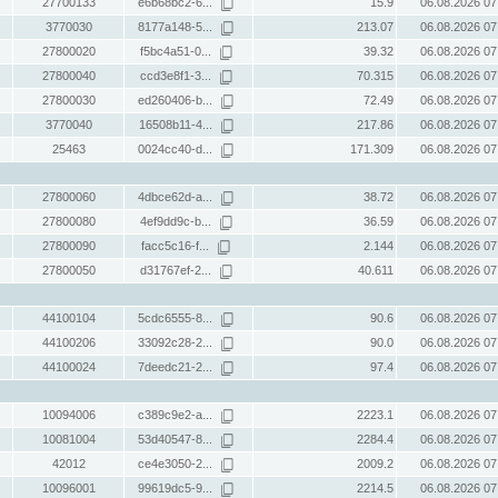
27700133
e6b68bc2-6...
15.9
06.08.2026 07
3770030
8177a148-5...
213.07
06.08.2026 07
27800020
f5bc4a51-0...
39.32
06.08.2026 07
27800040
ccd3e8f1-3...
70.315
06.08.2026 07
27800030
ed260406-b...
72.49
06.08.2026 07
3770040
16508b11-4...
217.86
06.08.2026 07
25463
0024cc40-d...
171.309
06.08.2026 07
27800060
4dbce62d-a...
38.72
06.08.2026 07
27800080
4ef9dd9c-b...
36.59
06.08.2026 07
27800090
facc5c16-f...
2.144
06.08.2026 07
27800050
d31767ef-2...
40.611
06.08.2026 07
44100104
5cdc6555-8...
90.6
06.08.2026 07
44100206
33092c28-2...
90.0
06.08.2026 07
44100024
7deedc21-2...
97.4
06.08.2026 07
10094006
c389c9e2-a...
2223.1
06.08.2026 07
10081004
53d40547-8...
2284.4
06.08.2026 07
42012
ce4e3050-2...
2009.2
06.08.2026 07
10096001
99619dc5-9...
2214.5
06.08.2026 07