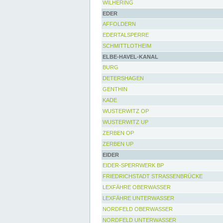
WILHERING
EDER
AFFOLDERN
EDERTALSPERRE
SCHMITTLOTHEIM
ELBE-HAVEL-KANAL
BURG
DETERSHAGEN
GENTHIN
KADE
WUSTERWITZ OP
WUSTERWITZ UP
ZERBEN OP
ZERBEN UP
EIDER
EIDER-SPERRWERK BP
FRIEDRICHSTADT STRASSENBRÜCKE
LEXFÄHRE OBERWASSER
LEXFÄHRE UNTERWASSER
NORDFELD OBERWASSER
NORDFELD UNTERWASSER