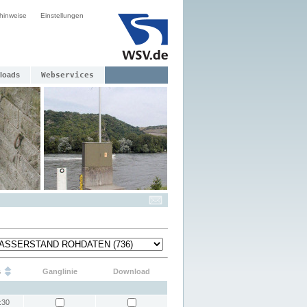
hinweise
Einstellungen
loads
Webservices
s
Ganglinie
Download
:30