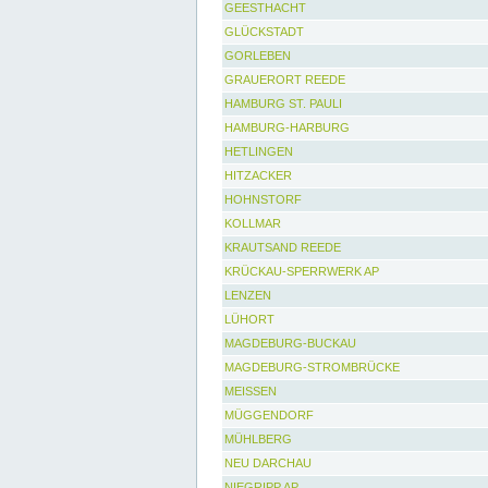
GEESTHACHT
GLÜCKSTADT
GORLEBEN
GRAUERORT REEDE
HAMBURG ST. PAULI
HAMBURG-HARBURG
HETLINGEN
HITZACKER
HOHNSTORF
KOLLMAR
KRAUTSAND REEDE
KRÜCKAU-SPERRWERK AP
LENZEN
LÜHORT
MAGDEBURG-BUCKAU
MAGDEBURG-STROMBRÜCKE
MEISSEN
MÜGGENDORF
MÜHLBERG
NEU DARCHAU
NIEGRIPP AP