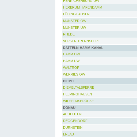
HENRICHENBURG UW
HERBRUM HAFENDAMM
LÜDINGHAUSEN
MÜNSTER OW
MÜNSTER UW
RHEDE
VERSEN TRENNSPITZE
DATTELN-HAMM-KANAL
HAMM OW
HAMM UW
WALTROP
WERRIES OW
DIEMEL
DIEMELTALSPERRE
HELMINGHAUSEN
WILHELMSBRÜCKE
DONAU
ACHLEITEN
DEGGENDORF
DÜRNSTEIN
ERLAU