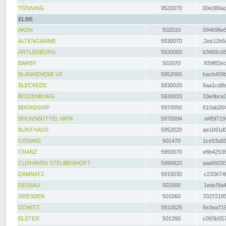
TÖNNING
9520070
00e386ac
ELBE
AKEN
502010
094b96e5
ALTENGAMME
5930070
2ee12b9a
ARTLENBURG
5930050
b3492c68
BARBY
502070
939f82ec
BLANKENESE UF
5952065
bacb459b
BLECKEDE
5930020
6aa1cd8e
BOIZENBURG
5930033
33e0bce0
BROKDORF
5970050
610ab204
BRUNSBÜTTEL MPM
5970094
d4f5f719
BUNTHAUS
5952020
ae1b91d0
COSWIG
501470
1ce53a59
CRANZ
5950070
e6b42536
CUXHAVEN STEUBENHÖFT
5990020
aad49293
DAMNATZ
5910030
c233674f
DESSAU
502000
1edc5fa4
DRESDEN
501060
70272185
DÖMITZ
5910025
6e3ea719
ELSTER
501390
c093b557