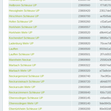
Heilbronn Schleuse UP
23800560
f77df170
Hessigheim Schleuse UP
23800420
23517de9
Hirschhorn Schleuse UP
23800700
acf505dd
Hofen Schleuse UP
23800260
cf2af1a4
Horkheim Schleuse UP
23800557
b76bf04c
Horkheim Wehr UP
23800520
d9b441a5
Kochendorf Schleuse UP
23800600
8f695e71
Ladenburg Wehr UP
23800820
70cee7df
Lauffen
23800500
8559d1a0
Lauffen Schleuse UP
23800501
2f7cb553
Mannheim Neckar
23800900
25582d3f
Marbach Schleuse UP
23800322
456974a8
Marbach Wehr UP
23800320
a73a9cb4
Neckargemünd Schleuse UP
23800740
7be3ff2e
Neckarsteinach Schleuse UP
23800720
d64d07f7
Neckarsulm Wehr UP
23800580
845944f8
Neckarzimmern Schleuse UP
23800640
f00c7183
Oberesslingen Schleuse UP
23800145
cbfae6bc
Oberesslingen Wehr UP
23800140
9de0843a
Obertürkheim Schleuse UP
23800200
80e002d8