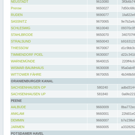
NEUSTADT
9610080
3f0b6b74
Prerow
9650027
7d50c68c
RUDEN
9690077
1fa822e6
SASSNITZ
9670065
9e7b2a4d
SCHLESWIG
9610040
09370c05
STAHLBRODE
9650070
340707f4
STRALSUND
9650043
b9163121
THIESSOW
9670067
d1c9bb3c
TIMMENDORF POEL
9630007
d22c341b
WARNEMÜNDE
9640015
220ff4c6
WISMAR-BAUMHAUS
9630008
95a0ab45
WITTOWER FÄHRE
9670055
4b348b56
ORANIENBURGER KANAL
SACHSENHAUSEN OP
580240
adbd3144
SACHSENHAUSEN UP
581840
0a6fe221
PEENE
AALBUDE
9660009
8ba772ed
ANKLAM
9660001
22fd01e0
DEMMIN
9660007
b7e238e8
JARMEN
9660005
a3328262
POTSDAMER HAVEL