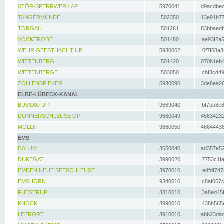
STÖR-SPERRWERK AP
5970041
d9acdbec
TANGERMÜNDE
502350
13e91b77
TORGAU
501261
83bbaedb
VOCKERODE
501480
ae93f2a5
WEHR GEESTHACHT UP
5930062
0f7f58a8
WITTENBERG
501420
070b1eb4
WITTENBERGE
503050
cbf3cd49
ZOLLENSPIEKER
5930090
3de8ea26
ELBE-LÜBECK-KANAL
BÜSSAU UP
9669040
bf7bb8e8
DONNERSCHLEUSE OP
9660049
45634232
MÖLLN
9660050
46644438
EMS
DALUM
3550040
ad357e52
DUKEGAT
3990020
7753c1fa
EMDEN NEUE SEESCHLEUSE
3970010
edfdf747
EMSHÖRN
9340010
c8af067c
FUESTRUP
3310010
3a8ed45f
KNOCK
3990010
438b565e
LEERORT
3910010
abb23dad