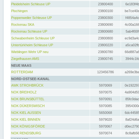
Pleidelsheim Schleuse UP
23800400
6e183f4b
Plochingen
23800100
be7ce40e
Poppenweiler Schleuse UP
23800300
f4854a4c
Rockenau SKA
23800690
4c00a166
Rockenau Schleuse UP
23800680
5ab4f00f
Schwabenheim Schleuse UP
23800800
ec9d3a4d
Untertürkheim Schleuse UP
23800220
a5ca02fb
Wieblingen Wehr UP neu
23800780
66d887a6
Ziegelhausen AMS
23800745
3944c1fd
NEUE MAAS
ROTTERDAM
123456786
a269e3be
NORD-OSTSEE-KANAL
AWK STROHBRÜCK
5970069
0e192297
NOK BREIHOLZ
5970075
4a904d59
NOK BRUNSBÜTTEL
5970091
85fc0dac
NOK DÜKERSWISCH
5970085
3954300d
NOK KIEL AUSSEN
5650068
6dc44585
NOK KIEL BINNEN
5979020
8af24d6a
NOK KÖNIGSFÖRDE
5970067
d0ec2790
NOK RENDSBURG
5970074
8c8afb56