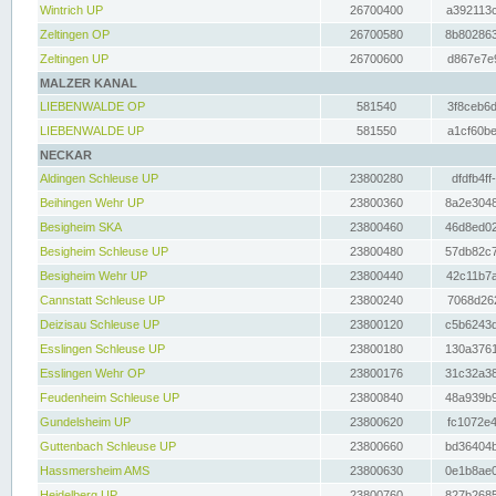
Wintrich UP
26700400
a392113c
Zeltingen OP
26700580
8b802863
Zeltingen UP
26700600
d867e7e9
MALZER KANAL
LIEBENWALDE OP
581540
3f8ceb6d
LIEBENWALDE UP
581550
a1cf60be
NECKAR
Aldingen Schleuse UP
23800280
dfdfb4ff
Beihingen Wehr UP
23800360
8a2e3048
Besigheim SKA
23800460
46d8ed02
Besigheim Schleuse UP
23800480
57db82c7
Besigheim Wehr UP
23800440
42c11b7a
Cannstatt Schleuse UP
23800240
7068d262
Deizisau Schleuse UP
23800120
c5b6243d
Esslingen Schleuse UP
23800180
130a3761
Esslingen Wehr OP
23800176
31c32a38
Feudenheim Schleuse UP
23800840
48a939b9
Gundelsheim UP
23800620
fc1072e4
Guttenbach Schleuse UP
23800660
bd36404b
Hassmersheim AMS
23800630
0e1b8ae0
Heidelberg UP
23800760
827b2685