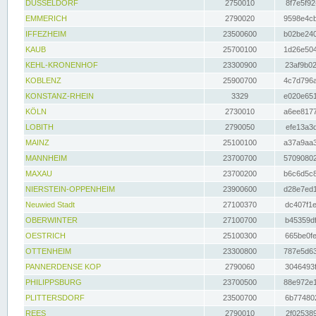
DÜSSELDORF
2750010
8f7e5f92
EMMERICH
2790020
9598e4cb
IFFEZHEIM
23500600
b02be240
KAUB
25700100
1d26e504
KEHL-KRONENHOF
23300900
23af9b02
KOBLENZ
25900700
4c7d796a
KONSTANZ-RHEIN
3329
e020e651
KÖLN
2730010
a6ee8177
LOBITH
2790050
efe13a3d
MAINZ
25100100
a37a9aa3
MANNHEIM
23700700
57090802
MAXAU
23700200
b6c6d5c8
NIERSTEIN-OPPENHEIM
23900600
d28e7ed1
Neuwied Stadt
27100370
dc407f1e
OBERWINTER
27100700
b45359df
OESTRICH
25100300
665be0fe
OTTENHEIM
23300800
787e5d63
PANNERDENSE KOP
2790060
3046493f
PHILIPPSBURG
23700500
88e972e1
PLITTERSDORF
23500700
6b774802
REES
2790010
2f025389