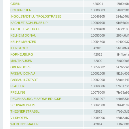
GREIN
420091
f3bf0b0b
HOFKIRCHEN
10088003
616dd98e
INGOLSTADT LUITPOLDSTRASSE
10046105
824a046b
KACHLET SCHLEUSE UP
10090708
0fd56e0a
KACHLET WEHR UP
10090408
560cf185
KELHEIM DONAU
10053009
296fc6d4
KELHEIMWINZER
10054500
c9409937
KIENSTOCK
42011
56178f74
KORNEUBURG
42013
ff44be4a
MAUTHAUSEN
42009
6b002fef
OBERNDORF
10056302
e476bcad
PASSAU DONAU
10091008
9f12c405
PASSAU ILZSTADT
10092000
33ceb441
PFATTER
10068006
f768173a
PFELLING
10078000
7fe63a95
REGENSBURG EISERNE BRÜCKE
10061007
eebd633a
SCHWABELWEIS
10062000
7644f1d7
THEBNERSTRASSL
42015
f7b5c3d3
VILSHOFEN
10089006
e6d68ab7
WILDUNGSMAUER
42014
35846b8b