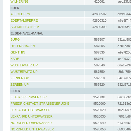
WILHERING
420061
aec23fd6
EDER
AFFOLDERN
42800502
ab9d5a42
EDERTALSPERRE
42800310
c6e9f744
SCHMITTLOTHEIM
42800309
d2155fa6
ELBE-HAVEL-KANAL
BURG
587507
831ad501
DETERSHAGEN
587505
a7b1eda9
GENTHIN
587535
e9e7f20c
KADE
587541
e4f29379
WUSTERWITZ OP
587540
c6a12d34
WUSTERWITZ UP
587550
3bfcf759
ZERBEN OP
587510
64c37072
ZERBEN UP
587520
532d8718
EIDER
EIDER-SPERRWERK BP
9520081
8ac85e6c
FRIEDRICHSTADT STRASSENBRÜCKE
9520060
721313e7
LEXFÄHRE OBERWASSER
9520020
86c5688f
LEXFÄHRE UNTERWASSER
9520030
7f01fbd8
NORDFELD OBERWASSER
9520040
61394669
NORDFELD UNTERWASSER
9520050
cb93548e