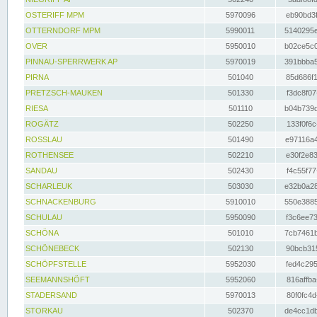
OSTERIFF MPM
5970096
eb90bd3f
OTTERNDORF MPM
5990011
5140295e
OVER
5950010
b02ce5c0
PINNAU-SPERRWERK AP
5970019
391bbba5
PIRNA
501040
85d686f1
PRETZSCH-MAUKEN
501330
f3dc8f07
RIESA
501110
b04b739d
ROGÄTZ
502250
133f0f6c
ROSSLAU
501490
e97116a4
ROTHENSEE
502210
e30f2e83
SANDAU
502430
f4c55f77
SCHARLEUK
503030
e32b0a28
SCHNACKENBURG
5910010
550e3885
SCHULAU
5950090
f3c6ee73
SCHÖNA
501010
7cb7461b
SCHÖNEBECK
502130
90bcb315
SCHÖPFSTELLE
5952030
fed4c295
SEEMANNSHÖFT
5952060
816affba
STADERSAND
5970013
80f0fc4d
STORKAU
502370
de4cc1db