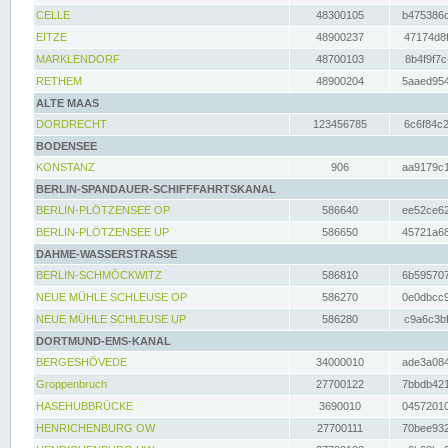
CELLE
48300105
b475386c
EITZE
48900237
47174d8f
MARKLENDORF
48700103
8b4f9f7c
RETHEM
48900204
5aaed954
ALTE MAAS
DORDRECHT
123456785
6c6f84c2
BODENSEE
KONSTANZ
906
aa9179c1
BERLIN-SPANDAUER-SCHIFFFAHRTSKANAL
BERLIN-PLÖTZENSEE OP
586640
ee52ce62
BERLIN-PLÖTZENSEE UP
586650
45721a68
DAHME-WASSERSTRASSE
BERLIN-SCHMÖCKWITZ
586810
6b595707
NEUE MÜHLE SCHLEUSE OP
586270
0e0dbcc9
NEUE MÜHLE SCHLEUSE UP
586280
c9a6c3bf
DORTMUND-EMS-KANAL
BERGESHÖVEDE
34000010
ade3a084
Groppenbruch
27700122
7bbdb421
HASEHUBBRÜCKE
3690010
04572010
HENRICHENBURG OW
27700111
70bee932