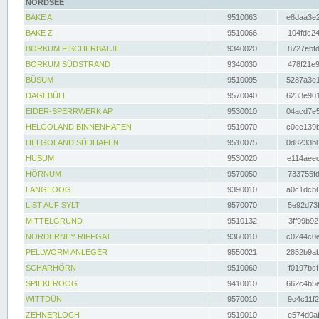
NORDSEE
BAKE A
9510063
e8daa3e2
BAKE Z
9510066
104fdc24
BORKUM FISCHERBALJE
9340020
8727ebfd
BORKUM SÜDSTRAND
9340030
478f21e9
BÜSUM
9510095
5287a3e1
DAGEBÜLL
9570040
6233e901
EIDER-SPERRWERK AP
9530010
04acd7e5
HELGOLAND BINNENHAFEN
9510070
c0ec139b
HELGOLAND SÜDHAFEN
9510075
0d8233b8
HUSUM
9530020
e114aeec
HÖRNUM
9570050
733755fd
LANGEOOG
9390010
a0c1dcb6
LIST AUF SYLT
9570070
5e92d73f
MITTELGRUND
9510132
3ff99b92
NORDERNEY RIFFGAT
9360010
c0244c0e
PELLWORM ANLEGER
9550021
2852b9ab
SCHARHÖRN
9510060
f0197bcf
SPIEKEROOG
9410010
662c4b5e
WITTDÜN
9570010
9c4c11f2
ZEHNERLOCH
9510010
e574d0af