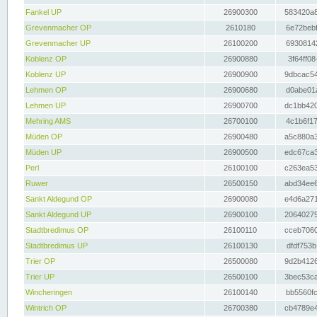
Fankel UP
26900300
583420a8
Grevenmacher OP
2610180
6e72bebf
Grevenmacher UP
26100200
69308142
Koblenz OP
26900880
3f64ff08
Koblenz UP
26900900
9dbcac54
Lehmen OP
26900680
d0abe01a
Lehmen UP
26900700
dc1bb420
Mehring AMS
26700100
4c1b6f17
Müden OP
26900480
a5c880a3
Müden UP
26900500
edc67ca3
Perl
26100100
c263ea53
Ruwer
26500150
abd34ee6
Sankt Aldegund OP
26900080
e4d6a271
Sankt Aldegund UP
26900100
20640279
Stadtbredimus OP
26100110
cceb7060
Stadtbredimus UP
26100130
dfdf753b
Trier OP
26500080
9d2b4126
Trier UP
26500100
3bec53ca
Wincheringen
26100140
bb5560fc
Wintrich OP
26700380
cb4789e4