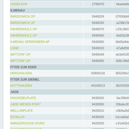
IJSSELKOP
2790070
bbaefa8e
ILMENAU
BARDOWICK OP
5940029
07830b68
BARDOWICK UP
5940030
a238b70f
FAHRENHOLZ OP
5940070
c33c3667
FAHRENHOLZ UP
5940060
bb62b28f
ILMENAU SPERRWERK AP
5940080
6b05e8dc
LÜNE
5940020
d7a8df36
WITTORF OP
5940049
eb3d4195
WITTORF UP
5940050
308c39b6
ITTER ZUR EDER
HERZHAUSEN
42800218
855205e7
ITTER ZUR DIEMEL
KOTTHAUSEN
44100013
36243256
JADE
HOOKSIELPLATE
9430020
fac30fe9
JADE-WESER-PORT
9430050
33bdec83
MELLUMPLATE
9420010
c8b9a2b6
SCHILLIG
9430030
b1cda5a0
WANGEROOGE NORD
9420030
c41d42b1