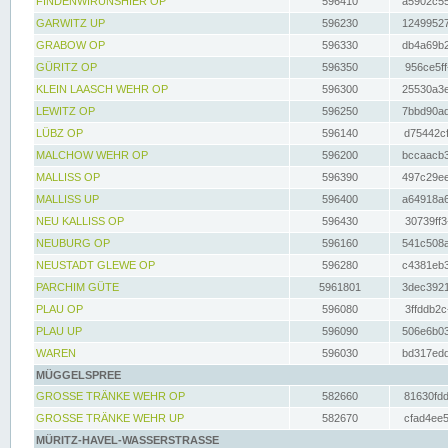
FINDENWIRUNSHIER OP
596410
a5902c55
GARWITZ UP
596230
12499527
GRABOW OP
596330
db4a69b2
GÜRITZ OP
596350
956ce5ff
KLEIN LAASCH WEHR OP
596300
25530a3e
LEWITZ OP
596250
7bbd90ad
LÜBZ OP
596140
d75442cf
MALCHOW WEHR OP
596200
bccaacb3
MALLISS OP
596390
497c29ee
MALLISS UP
596400
a64918a6
NEU KALLISS OP
596430
30739ff3
NEUBURG OP
596160
541c508a
NEUSTADT GLEWE OP
596280
c4381eb3
PARCHIM GÜTE
5961801
3dec3921
PLAU OP
596080
3ffddb2c
PLAU UP
596090
506e6b03
WAREN
596030
bd317edd
MÜGGELSPREE
GROSSE TRÄNKE WEHR OP
582660
81630fdd
GROSSE TRÄNKE WEHR UP
582670
cfad4ee5
MÜRITZ-HAVEL-WASSERSTRASSE