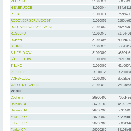
MEHRUM
31010071
be05603a
NIENBRÜGGE
31010044
864a8111
RECKE
31010011
7af19499
RODENBERGER AUE-OST
31010051
6288de60
RODENBERGER AUE-WEST
31010052
eb24b5a3
RUSBEND
31010043
c1f06401
RÜHEN
31010093
4ed5f6da
SEHNDE
31010070
ab0d9117
SÜLFELD OW
31010092
a8604e8f
SÜLFELD UW
31010091
892183d6
THUNE
31010080
42b865fb
VELSDORF
3101012
36f80081
VORSFELDE
31010090
dbb2bb9f
WARBER GRABEN
31010040
2f1080ba
MOSEL
Cochem
26900400
768df4e9
Detzem OP
26700180
c40912fd
Detzem UP
26700200
dc344605
Enkirch OP
26700880
87207dcd
Enkirch UP
26700900
ee861944
Fankel OP
26900280
68198b48