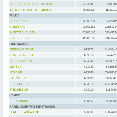
ESTE INNERES SPERRWERK AP
5950082
227b83f7
ESTE INNERES SPERRWERK BP
5950081
5fea1a12
FULDA
BONAFORTH
42900201
23721dfd
GREBENAU
42700202
acd63934
GUNTERSHAUSEN
42900100
213a585d
ROTENBURG
42700100
d1ba62a4
FINOWKANAL
EBERSWALDE OP
693170
3cd46cc7
GRAFENBRÜCK OP
693050
547422fb
LEESENBRÜCK OP
693030
f099ce74
LIEPE OP
693230
6f81b35f
LIEPE UP
693240
79d783d3
RAGÖSE OP
693190
b6bbe4f8
RUHLSDORF OP
693010
6629a4ca
STECHER OP
693210
516fbf8c
HAMME
RITTERHUDE
4940030
f49855d8
HAVEL-ODER-WASSERSTRASSE
BERLIN-SPANDAU OP
580300
e607a4b6