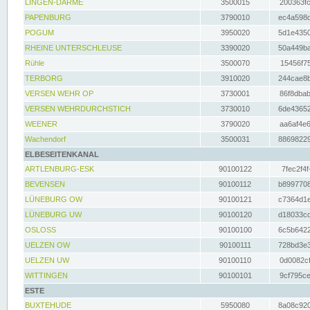
LINGEN-DARME
3500015
200363fc
PAPENBURG
3790010
ec4a598d
POGUM
3950020
5d1e4350
RHEINE UNTERSCHLEUSE
3390020
50a449ba
Rühle
3500070
15456f75
TERBORG
3910020
244cae8b
VERSEN WEHR OP
3730001
86f8dbab
VERSEN WEHRDURCHSTICH
3730010
6de43652
WEENER
3790020
aa6af4e6
Wachendorf
3500031
88698229
ELBESEITENKANAL
ARTLENBURG-ESK
90100122
7fec2f4f
BEVENSEN
90100112
b8997708
LÜNEBURG OW
90100121
c7364d1e
LÜNEBURG UW
90100120
d18033cd
OSLOSS
90100100
6c5b6422
UELZEN OW
90100111
728bd3e3
UELZEN UW
90100110
0d0082cf
WITTINGEN
90100101
9cf795ce
ESTE
BUXTEHUDE
5950080
8a08c920