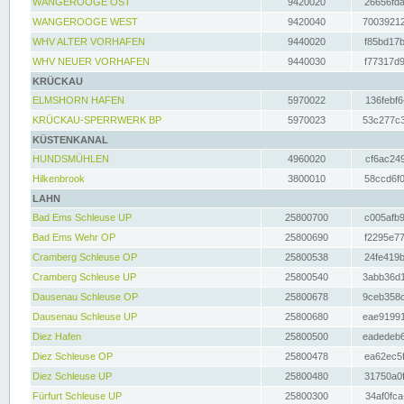
WANGEROOGE OST
9420020
26656fda
WANGEROOGE WEST
9420040
70039212
WHV ALTER VORHAFEN
9440020
f85bd17b
WHV NEUER VORHAFEN
9440030
f77317d9
KRÜCKAU
ELMSHORN HAFEN
5970022
136febf6
KRÜCKAU-SPERRWERK BP
5970023
53c277c3
KÜSTENKANAL
HUNDSMÜHLEN
4960020
cf6ac249
Hilkenbrook
3800010
58ccd6f0
LAHN
Bad Ems Schleuse UP
25800700
c005afb9
Bad Ems Wehr OP
25800690
f2295e77
Cramberg Schleuse OP
25800538
24fe419b
Cramberg Schleuse UP
25800540
3abb36d1
Dausenau Schleuse OP
25800678
9ceb358c
Dausenau Schleuse UP
25800680
eae91991
Diez Hafen
25800500
eadedeb6
Diez Schleuse OP
25800478
ea62ec5f
Diez Schleuse UP
25800480
31750a0f
Fürfurt Schleuse UP
25800300
34af0fca