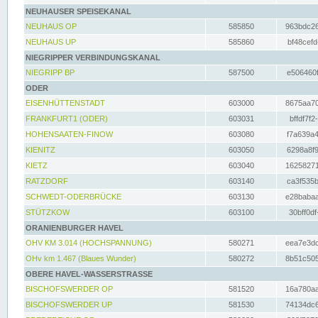
NEUHAUSER SPEISEKANAL
NEUHAUS OP
585850
963bdc26
NEUHAUS UP
585860
bf48cefd
NIEGRIPPER VERBINDUNGSKANAL
NIEGRIPP BP
587500
e506460f
ODER
EISENHÜTTENSTADT
603000
8675aa70
FRANKFURT1 (ODER)
603031
bffdf7f2
HOHENSAATEN-FINOW
603080
f7a639a4
KIENITZ
603050
6298a8f9
KIETZ
603040
16258271
RATZDORF
603140
ca3f535b
SCHWEDT-ODERBRÜCKE
603130
e28babaa
STÜTZKOW
603100
30bff0df
ORANIENBURGER HAVEL
OHV KM 3.014 (HOCHSPANNUNG)
580271
eea7e3dc
OHv km 1.467 (Blaues Wunder)
580272
8b51c505
OBERE HAVEL-WASSERSTRASSE
BISCHOFSWERDER OP
581520
16a780aa
BISCHOFSWERDER UP
581530
74134dc6