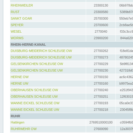
RHEINWEILER
23300130
06b978dd
RUST
23300580
5389b878
SANKT GOAR
25700300
550eb7e9
SPEYER
23700600
2cb8ae5b
WESEL
2770040
f33c3cc9
WORMS
23900200
844a620f
RHEIN-HERNE-KANAL
DUISBURG-MEIDERICH SCHLEUSE OW
27700262
f18e81da
DUISBURG-MEIDERICH SCHLEUSE UW
27700273
48780245
GELSENKIRCHEN SCHLEUSE OW
27700229
5b9f8134
GELSENKIRCHEN SCHLEUSE UW
27700230
427318d0
HERNE OW
27700150
ac6c4362
HERNE UW
27700160
b9975ea1
OBERHAUSEN SCHLEUSE OW
27700240
e251f943
OBERHAUSEN SCHLEUSE UW
27700251
12f63015
WANNE EICKEL SCHLEUSE OW
27700193
05ca0e33
WANNE EICKEL SCHLEUSE UW
27700218
23045f8b
RUHR
Hattingen
2769510000100
c0594fb5
RUHRWEHR OW
27600090
12a3037f