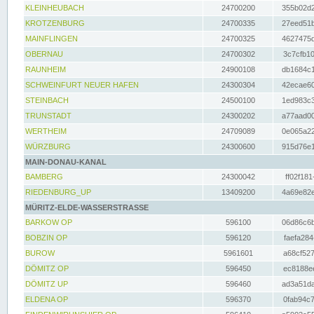
KLEINHEUBACH
24700200
355b02d2
KROTZENBURG
24700335
27eed51b
MAINFLINGEN
24700325
4627475d
OBERNAU
24700302
3c7cfb10
RAUNHEIM
24900108
db1684c1
SCHWEINFURT NEUER HAFEN
24300304
42ecae60
STEINBACH
24500100
1ed983c3
TRUNSTADT
24300202
a77aad00
WERTHEIM
24709089
0e065a22
WÜRZBURG
24300600
915d76e1
MAIN-DONAU-KANAL
BAMBERG
24300042
ff02f181
RIEDENBURG_UP
13409200
4a69e82e
MÜRITZ-ELDE-WASSERSTRASSE
BARKOW OP
596100
06d86c6b
BOBZIN OP
596120
faefa284
BUROW
5961601
a68cf527
DÖMITZ OP
596450
ec8188ee
DÖMITZ UP
596460
ad3a51da
ELDENA OP
596370
0fab94c7