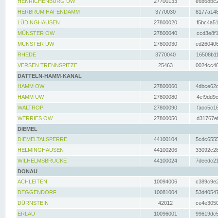
HENRICHENBURG UW
27700133
e6b68bc2
HERBRUM HAFENDAMM
3770030
8177a148
LÜDINGHAUSEN
27800020
f5bc4a51
MÜNSTER OW
27800040
ccd3e8f1
MÜNSTER UW
27800030
ed260406
RHEDE
3770040
16508b11
VERSEN TRENNSPITZE
25463
0024cc40
DATTELN-HAMM-KANAL
HAMM OW
27800060
4dbce62d
HAMM UW
27800080
4ef9dd9c
WALTROP
27800090
facc5c16
WERRIES OW
27800050
d31767ef
DIEMEL
DIEMELTALSPERRE
44100104
5cdc6555
HELMINGHAUSEN
44100206
33092c28
WILHELMSBRÜCKE
44100024
7deedc21
DONAU
ACHLEITEN
10094006
c389c9e2
DEGGENDORF
10081004
53d40547
DÜRNSTEIN
42012
ce4e3050
ERLAU
10096001
99619dc5