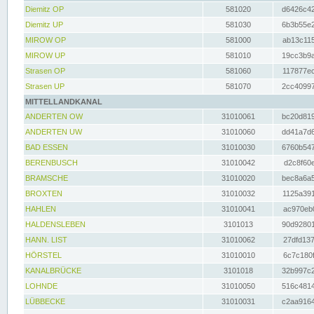
Diemitz OP
581020
d6426c42
Diemitz UP
581030
6b3b55e2
MIROW OP
581000
ab13c115
MIROW UP
581010
19cc3b9a
Strasen OP
581060
117877ec
Strasen UP
581070
2cc40997
MITTELLANDKANAL
ANDERTEN OW
31010061
bc20d819
ANDERTEN UW
31010060
dd41a7d6
BAD ESSEN
31010030
6760b547
BERENBUSCH
31010042
d2c8f60e
BRAMSCHE
31010020
bec8a6a5
BROXTEN
31010032
1125a391
HAHLEN
31010041
ac970eb0
HALDENSLEBEN
3101013
90d92801
HANN. LIST
31010062
27dfd137
HÖRSTEL
31010010
6c7c180f
KANALBRÜCKE
3101018
32b997c2
LOHNDE
31010050
516c4814
LÜBBECKE
31010031
c2aa9164