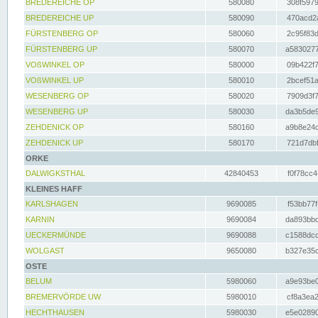
BREDEREICHE OP
580080
308f5979
BREDEREICHE UP
580090
470acd2a
FÜRSTENBERG OP
580060
2c95f83d
FÜRSTENBERG UP
580070
a5830277
VOßWINKEL OP
580000
09b422f7
VOßWINKEL UP
580010
2bcef51a
WESENBERG OP
580020
7909d3f7
WESENBERG UP
580030
da3b5de9
ZEHDENICK OP
580160
a9b8e24c
ZEHDENICK UP
580170
721d7dbf
ORKE
DALWIGKSTHAL
42840453
f0f78cc4
KLEINES HAFF
KARLSHAGEN
9690085
f53bb77f
KARNIN
9690084
da893bbd
UECKERMÜNDE
9690088
c1588dcc
WOLGAST
9650080
b327e35c
OSTE
BELUM
5980060
a9e93be0
BREMERVÖRDE UW
5980010
cf8a3ea2
HECHTHAUSEN
5980030
e5e02890