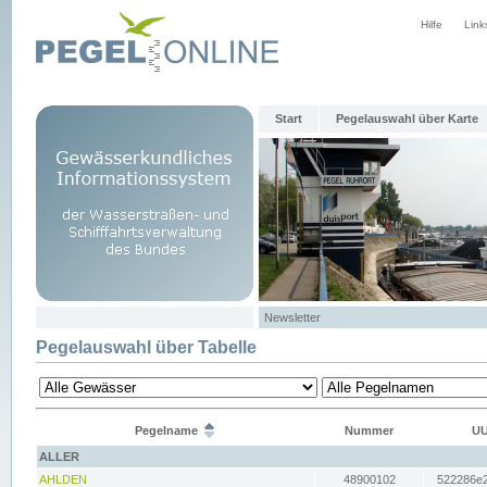
Hilfe
Link
Start
Pegelauswahl über Karte
Newsletter
Pegelauswahl über Tabelle
Pegelname
Nummer
UU
ALLER
AHLDEN
48900102
522286e2