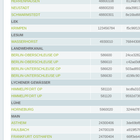
HERRENHAUSEN
48800108
8134af78
NEUSTADT
48800200
dda39817
SCHWARMSTEDT
48800301
8e16bd66
LEK
KRIMPEN
123456784
f5c96f13
LESUM
WASSERHORST
4930010
76844306
LANDWEHRKANAL
BERLIN-OBERSCHLEUSE OP
586600
24ce3282
BERLIN-OBERSCHLEUSE UP
586610
c42ad3df
BERLIN-UNTERSCHLEUSE OP
586620
503ad891
BERLIN-UNTERSCHLEUSE UP
586630
d198c901
LYCHENER GEWÄSSER
HIMMELPFORT OP
581110
bcdfa310
HIMMELPFORT UP
581120
9592d736
LÜHE
HORNEBURG
5960020
3244d787
MAIN
ASTHEIM
24300406
3de69bf8
FAULBACH
24700109
a919f57f
FRANKFURT OSTHAFEN
24700404
66ff3eb4