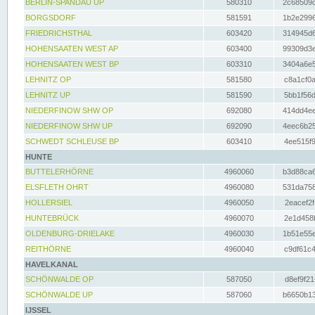
BERLIN-SPANDAU UP
580310
2c68509c
BORGSDORF
581591
1b2e2996
FRIEDRICHSTHAL
603420
314945d6
HOHENSAATEN WEST AP
603400
99309d3e
HOHENSAATEN WEST BP
603310
3404a6e5
LEHNITZ OP
581580
c8a1cf0a
LEHNITZ UP
581590
5bb1f56d
NIEDERFINOW SHW OP
692080
414dd4ee
NIEDERFINOW SHW UP
692090
4eec6b25
SCHWEDT SCHLEUSE BP
603410
4ee515f9
HUNTE
BUTTELERHÖRNE
4960060
b3d88ca6
ELSFLETH OHRT
4960080
531da758
HOLLERSIEL
4960050
2eacef2f
HUNTEBRÜCK
4960070
2e1d458b
OLDENBURG-DRIELAKE
4960030
1b51e55e
REITHÖRNE
4960040
c9df61c4
HAVELKANAL
SCHÖNWALDE OP
587050
d8ef9f21
SCHÖNWALDE UP
587060
b6650b13
IJSSEL