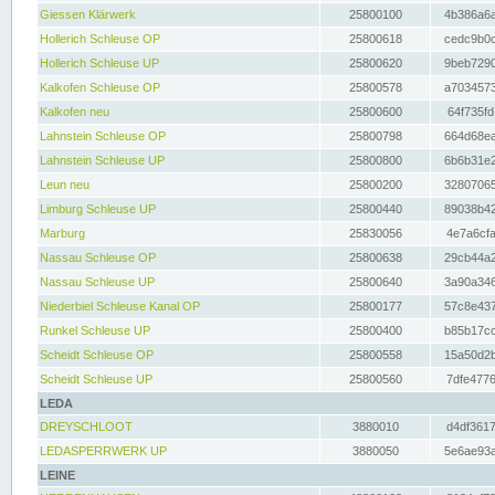
Giessen Klärwerk
25800100
4b386a6a
Hollerich Schleuse OP
25800618
cedc9b0c
Hollerich Schleuse UP
25800620
9beb7290
Kalkofen Schleuse OP
25800578
a7034573
Kalkofen neu
25800600
64f735fd
Lahnstein Schleuse OP
25800798
664d68ea
Lahnstein Schleuse UP
25800800
6b6b31e2
Leun neu
25800200
32807065
Limburg Schleuse UP
25800440
89038b42
Marburg
25830056
4e7a6cfa
Nassau Schleuse OP
25800638
29cb44a2
Nassau Schleuse UP
25800640
3a90a346
Niederbiel Schleuse Kanal OP
25800177
57c8e437
Runkel Schleuse UP
25800400
b85b17cc
Scheidt Schleuse OP
25800558
15a50d2b
Scheidt Schleuse UP
25800560
7dfe4776
LEDA
DREYSCHLOOT
3880010
d4df3617
LEDASPERRWERK UP
3880050
5e6ae93a
LEINE