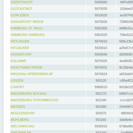
GEESTHACHT
5930060
44f7e955
GLÜCKSTADT
5970035
1f1bbed7
GORLEBEN
5910020
ac507f42
GRAUERORT REEDE
5970026
7398029b
HAMBURG ST. PAULI
5952050
d488c5cc
HAMBURG-HARBURG
5952025
706e5110
HETLINGEN
5970010
599c23b1
HITZACKER
5920010
a26e57c9
HOHNSTORF
5930040
d9289367
KOLLMAR
5970025
3ed90357
KRAUTSAND REEDE
5970031
8c20b4dc
KRÜCKAU-SPERRWERK AP
5970024
a653eb04
LENZEN
503120
c80a4f21
LÜHORT
5960010
8d18d129
MAGDEBURG-BUCKAU
502170
b8567c1e
MAGDEBURG-STROMBRÜCKE
502180
ccccb57f
MEISSEN
501080
24440872
MÜGGENDORF
503070
48f2661f
MÜHLBERG
501160
16b9b4e7
NEU DARCHAU
5930010
67d6e882
NIEGRIPP AP
502240
3adf88fd