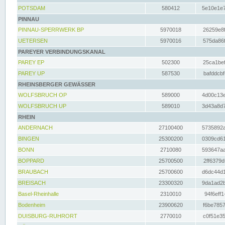
POTSDAM
580412
5e10e1e7
PINNAU
PINNAU-SPERRWERK BP
5970018
26259e8f
UETERSEN
5970016
575da86f
PAREYER VERBINDUNGSKANAL
PAREY EP
502300
25ca1bef
PAREY UP
587530
bafddcbf
RHEINSBERGER GEWÄSSER
WOLFSBRUCH OP
589000
4d00c13e
WOLFSBRUCH UP
589010
3d43a8d7
RHEIN
ANDERNACH
27100400
5735892a
BINGEN
25300200
0309cd61
BONN
2710080
593647aa
BOPPARD
25700500
2ff6379d
BRAUBACH
25700600
d6dc44d1
BREISACH
23300320
9da1ad2b
Basel-Rheinhalle
2310010
94f6eff1
Bodenheim
23900620
f6be7857
DUISBURG-RUHRORT
2770010
c0f51e35