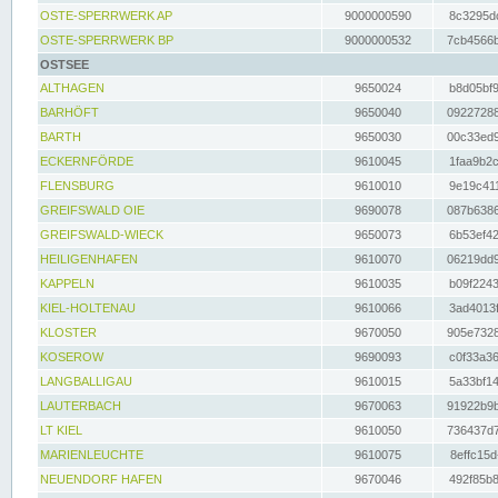
OSTE-SPERRWERK AP
9000000590
8c3295dc
OSTE-SPERRWERK BP
9000000532
7cb4566b
OSTSEE
ALTHAGEN
9650024
b8d05bf9
BARHÖFT
9650040
09227288
BARTH
9650030
00c33ed9
ECKERNFÖRDE
9610045
1faa9b2c
FLENSBURG
9610010
9e19c411
GREIFSWALD OIE
9690078
087b6386
GREIFSWALD-WIECK
9650073
6b53ef42
HEILIGENHAFEN
9610070
06219dd9
KAPPELN
9610035
b09f2243
KIEL-HOLTENAU
9610066
3ad4013f
KLOSTER
9670050
905e7328
KOSEROW
9690093
c0f33a36
LANGBALLIGAU
9610015
5a33bf14
LAUTERBACH
9670063
91922b9b
LT KIEL
9610050
736437d7
MARIENLEUCHTE
9610075
8effc15d
NEUENDORF HAFEN
9670046
492f85b8