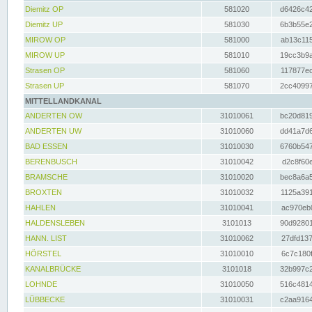
Diemitz OP
581020
d6426c42
Diemitz UP
581030
6b3b55e2
MIROW OP
581000
ab13c115
MIROW UP
581010
19cc3b9a
Strasen OP
581060
117877ec
Strasen UP
581070
2cc40997
MITTELLANDKANAL
ANDERTEN OW
31010061
bc20d819
ANDERTEN UW
31010060
dd41a7d6
BAD ESSEN
31010030
6760b547
BERENBUSCH
31010042
d2c8f60e
BRAMSCHE
31010020
bec8a6a5
BROXTEN
31010032
1125a391
HAHLEN
31010041
ac970eb0
HALDENSLEBEN
3101013
90d92801
HANN. LIST
31010062
27dfd137
HÖRSTEL
31010010
6c7c180f
KANALBRÜCKE
3101018
32b997c2
LOHNDE
31010050
516c4814
LÜBBECKE
31010031
c2aa9164