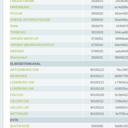
LINGEN-DARME
3500015
200363fc
PAPENBURG
3790010
ec4a598d
POGUM
3950020
5d1e4350
RHEINE UNTERSCHLEUSE
3390020
50a449ba
Rühle
3500070
15456f75
TERBORG
3910020
244cae8b
VERSEN WEHR OP
3730001
86f8dbab
VERSEN WEHRDURCHSTICH
3730010
6de43652
WEENER
3790020
aa6af4e6
Wachendorf
3500031
88698229
ELBESEITENKANAL
ARTLENBURG-ESK
90100122
7fec2f4f
BEVENSEN
90100112
b8997708
LÜNEBURG OW
90100121
c7364d1e
LÜNEBURG UW
90100120
d18033cd
OSLOSS
90100100
6c5b6422
UELZEN OW
90100111
728bd3e3
UELZEN UW
90100110
0d0082cf
WITTINGEN
90100101
9cf795ce
ESTE
BUXTEHUDE
5950080
8a08c920