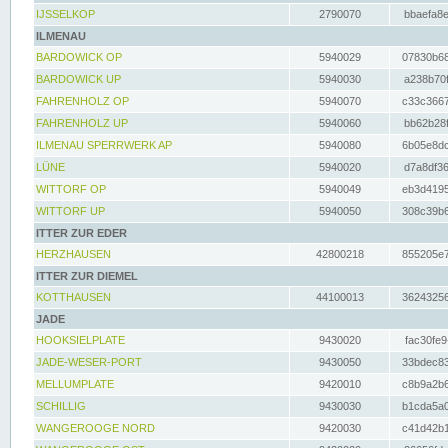
IJSSELKOP
2790070
bbaefa8e
ILMENAU
BARDOWICK OP
5940029
07830b68
BARDOWICK UP
5940030
a238b70f
FAHRENHOLZ OP
5940070
c33c3667
FAHRENHOLZ UP
5940060
bb62b28f
ILMENAU SPERRWERK AP
5940080
6b05e8dc
LÜNE
5940020
d7a8df36
WITTORF OP
5940049
eb3d4195
WITTORF UP
5940050
308c39b6
ITTER ZUR EDER
HERZHAUSEN
42800218
855205e7
ITTER ZUR DIEMEL
KOTTHAUSEN
44100013
36243256
JADE
HOOKSIELPLATE
9430020
fac30fe9
JADE-WESER-PORT
9430050
33bdec83
MELLUMPLATE
9420010
c8b9a2b6
SCHILLIG
9430030
b1cda5a0
WANGEROOGE NORD
9420030
c41d42b1