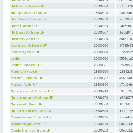
Heilbronn Schleuse UP
23800560
f77df170
Hessigheim Schleuse UP
23800420
23517de9
Hirschhorn Schleuse UP
23800700
acf505dd
Hofen Schleuse UP
23800260
cf2af1a4
Horkheim Schleuse UP
23800557
b76bf04c
Horkheim Wehr UP
23800520
d9b441a5
Kochendorf Schleuse UP
23800600
8f695e71
Ladenburg Wehr UP
23800820
70cee7df
Lauffen
23800500
8559d1a0
Lauffen Schleuse UP
23800501
2f7cb553
Mannheim Neckar
23800900
25582d3f
Marbach Schleuse UP
23800322
456974a8
Marbach Wehr UP
23800320
a73a9cb4
Neckargemünd Schleuse UP
23800740
7be3ff2e
Neckarsteinach Schleuse UP
23800720
d64d07f7
Neckarsulm Wehr UP
23800580
845944f8
Neckarzimmern Schleuse UP
23800640
f00c7183
Oberesslingen Schleuse UP
23800145
cbfae6bc
Oberesslingen Wehr UP
23800140
9de0843a
Obertürkheim Schleuse UP
23800200
80e002d8