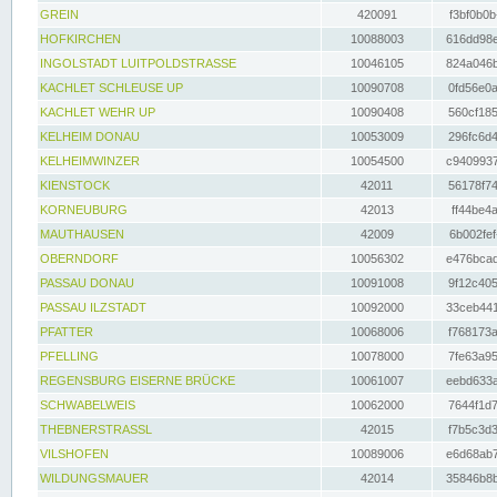
GREIN
420091
f3bf0b0b
HOFKIRCHEN
10088003
616dd98e
INGOLSTADT LUITPOLDSTRASSE
10046105
824a046b
KACHLET SCHLEUSE UP
10090708
0fd56e0a
KACHLET WEHR UP
10090408
560cf185
KELHEIM DONAU
10053009
296fc6d4
KELHEIMWINZER
10054500
c9409937
KIENSTOCK
42011
56178f74
KORNEUBURG
42013
ff44be4a
MAUTHAUSEN
42009
6b002fef
OBERNDORF
10056302
e476bcad
PASSAU DONAU
10091008
9f12c405
PASSAU ILZSTADT
10092000
33ceb441
PFATTER
10068006
f768173a
PFELLING
10078000
7fe63a95
REGENSBURG EISERNE BRÜCKE
10061007
eebd633a
SCHWABELWEIS
10062000
7644f1d7
THEBNERSTRASSL
42015
f7b5c3d3
VILSHOFEN
10089006
e6d68ab7
WILDUNGSMAUER
42014
35846b8b