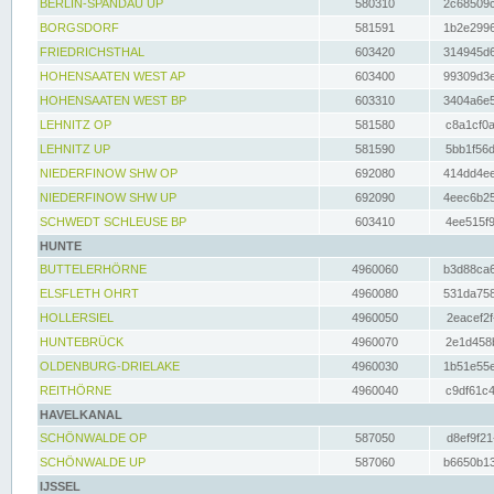
BERLIN-SPANDAU UP
580310
2c68509c
BORGSDORF
581591
1b2e2996
FRIEDRICHSTHAL
603420
314945d6
HOHENSAATEN WEST AP
603400
99309d3e
HOHENSAATEN WEST BP
603310
3404a6e5
LEHNITZ OP
581580
c8a1cf0a
LEHNITZ UP
581590
5bb1f56d
NIEDERFINOW SHW OP
692080
414dd4ee
NIEDERFINOW SHW UP
692090
4eec6b25
SCHWEDT SCHLEUSE BP
603410
4ee515f9
HUNTE
BUTTELERHÖRNE
4960060
b3d88ca6
ELSFLETH OHRT
4960080
531da758
HOLLERSIEL
4960050
2eacef2f
HUNTEBRÜCK
4960070
2e1d458b
OLDENBURG-DRIELAKE
4960030
1b51e55e
REITHÖRNE
4960040
c9df61c4
HAVELKANAL
SCHÖNWALDE OP
587050
d8ef9f21
SCHÖNWALDE UP
587060
b6650b13
IJSSEL