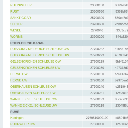
RHEINWEILER
23300130
06b978dd
RUST
23300580
5389b878
SANKT GOAR
25700300
550eb7e9
SPEYER
23700600
2cb8ae5b
WESEL
2770040
f33c3cc9
WORMS
23900200
844a620f
RHEIN-HERNE-KANAL
DUISBURG-MEIDERICH SCHLEUSE OW
27700262
f18e81da
DUISBURG-MEIDERICH SCHLEUSE UW
27700273
48780245
GELSENKIRCHEN SCHLEUSE OW
27700229
5b9f8134
GELSENKIRCHEN SCHLEUSE UW
27700230
427318d0
HERNE OW
27700150
ac6c4362
HERNE UW
27700160
b9975ea1
OBERHAUSEN SCHLEUSE OW
27700240
e251f943
OBERHAUSEN SCHLEUSE UW
27700251
12f63015
WANNE EICKEL SCHLEUSE OW
27700193
05ca0e33
WANNE EICKEL SCHLEUSE UW
27700218
23045f8b
RUHR
Hattingen
2769510000100
c0594fb5
RUHRWEHR OW
27600090
12a3037f