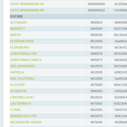
OSTE-SPERRWERK AP
9000000590
8c3295dc
OSTE-SPERRWERK BP
9000000532
7cb4566b
OSTSEE
ALTHAGEN
9650024
b8d05bf9
BARHÖFT
9650040
09227288
BARTH
9650030
00c33ed9
ECKERNFÖRDE
9610045
1faa9b2c
FLENSBURG
9610010
9e19c411
GREIFSWALD OIE
9690078
087b6386
GREIFSWALD-WIECK
9650073
6b53ef42
HEILIGENHAFEN
9610070
06219dd9
KAPPELN
9610035
b09f2243
KIEL-HOLTENAU
9610066
3ad4013f
KLOSTER
9670050
905e7328
KOSEROW
9690093
c0f33a36
LANGBALLIGAU
9610015
5a33bf14
LAUTERBACH
9670063
91922b9b
LT KIEL
9610050
736437d7
MARIENLEUCHTE
9610075
8effc15d
NEUENDORF HAFEN
9670046
492f85b8