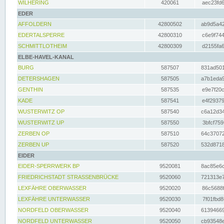
WILHERING
420061
aec23fd6
EDER
AFFOLDERN
42800502
ab9d5a42
EDERTALSPERRE
42800310
c6e9f744
SCHMITTLOTHEIM
42800309
d2155fa6
ELBE-HAVEL-KANAL
BURG
587507
831ad501
DETERSHAGEN
587505
a7b1eda9
GENTHIN
587535
e9e7f20c
KADE
587541
e4f29379
WUSTERWITZ OP
587540
c6a12d34
WUSTERWITZ UP
587550
3bfcf759
ZERBEN OP
587510
64c37072
ZERBEN UP
587520
532d8718
EIDER
EIDER-SPERRWERK BP
9520081
8ac85e6c
FRIEDRICHSTADT STRASSENBRÜCKE
9520060
721313e7
LEXFÄHRE OBERWASSER
9520020
86c5688f
LEXFÄHRE UNTERWASSER
9520030
7f01fbd8
NORDFELD OBERWASSER
9520040
61394669
NORDFELD UNTERWASSER
9520050
cb93548e