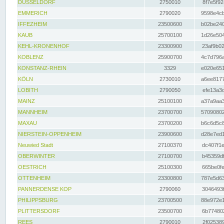
DÜSSELDORF
2750010
8f7e5f92
EMMERICH
2790020
9598e4cb
IFFEZHEIM
23500600
b02be240
KAUB
25700100
1d26e504
KEHL-KRONENHOF
23300900
23af9b02
KOBLENZ
25900700
4c7d796a
KONSTANZ-RHEIN
3329
e020e651
KÖLN
2730010
a6ee8177
LOBITH
2790050
efe13a3d
MAINZ
25100100
a37a9aa3
MANNHEIM
23700700
57090802
MAXAU
23700200
b6c6d5c8
NIERSTEIN-OPPENHEIM
23900600
d28e7ed1
Neuwied Stadt
27100370
dc407f1e
OBERWINTER
27100700
b45359df
OESTRICH
25100300
665be0fe
OTTENHEIM
23300800
787e5d63
PANNERDENSE KOP
2790060
3046493f
PHILIPPSBURG
23700500
88e972e1
PLITTERSDORF
23500700
6b774802
REES
2790010
2f025389