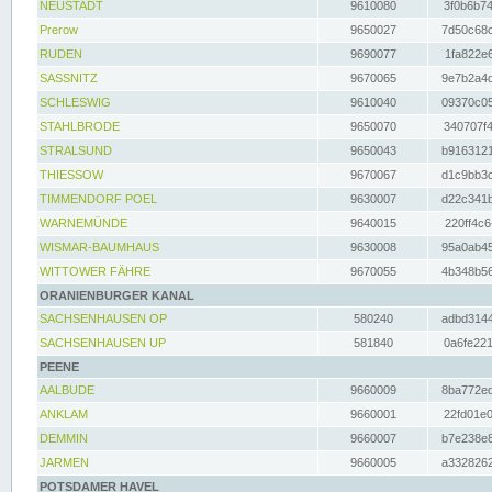
NEUSTADT
9610080
3f0b6b74
Prerow
9650027
7d50c68c
RUDEN
9690077
1fa822e6
SASSNITZ
9670065
9e7b2a4d
SCHLESWIG
9610040
09370c05
STAHLBRODE
9650070
340707f4
STRALSUND
9650043
b9163121
THIESSOW
9670067
d1c9bb3c
TIMMENDORF POEL
9630007
d22c341b
WARNEMÜNDE
9640015
220ff4c6
WISMAR-BAUMHAUS
9630008
95a0ab45
WITTOWER FÄHRE
9670055
4b348b56
ORANIENBURGER KANAL
SACHSENHAUSEN OP
580240
adbd3144
SACHSENHAUSEN UP
581840
0a6fe221
PEENE
AALBUDE
9660009
8ba772ed
ANKLAM
9660001
22fd01e0
DEMMIN
9660007
b7e238e8
JARMEN
9660005
a3328262
POTSDAMER HAVEL