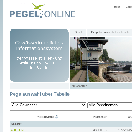
Hilfe
Link
Start
Pegelauswahl über Karte
Newsletter
Pegelauswahl über Tabelle
Pegelname
Nummer
UU
ALLER
AHLDEN
48900102
522286e2