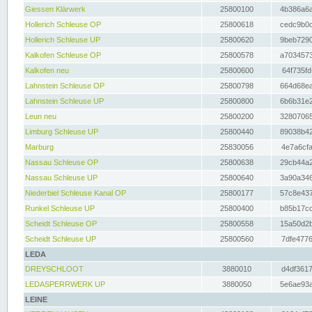
Giessen Klärwerk
25800100
4b386a6a
Hollerich Schleuse OP
25800618
cedc9b0c
Hollerich Schleuse UP
25800620
9beb7290
Kalkofen Schleuse OP
25800578
a7034573
Kalkofen neu
25800600
64f735fd
Lahnstein Schleuse OP
25800798
664d68ea
Lahnstein Schleuse UP
25800800
6b6b31e2
Leun neu
25800200
32807065
Limburg Schleuse UP
25800440
89038b42
Marburg
25830056
4e7a6cfa
Nassau Schleuse OP
25800638
29cb44a2
Nassau Schleuse UP
25800640
3a90a346
Niederbiel Schleuse Kanal OP
25800177
57c8e437
Runkel Schleuse UP
25800400
b85b17cc
Scheidt Schleuse OP
25800558
15a50d2b
Scheidt Schleuse UP
25800560
7dfe4776
LEDA
DREYSCHLOOT
3880010
d4df3617
LEDASPERRWERK UP
3880050
5e6ae93a
LEINE