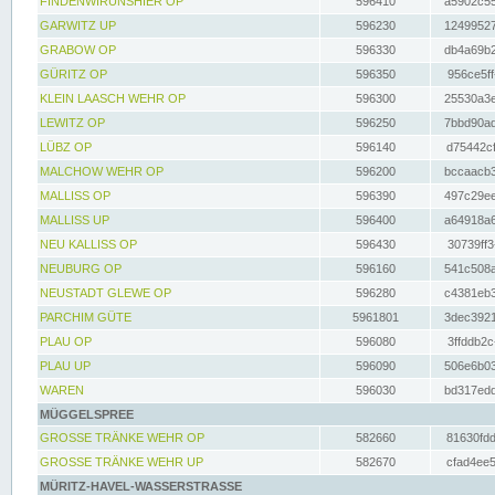
FINDENWIRUNSHIER OP
596410
a5902c55
GARWITZ UP
596230
12499527
GRABOW OP
596330
db4a69b2
GÜRITZ OP
596350
956ce5ff
KLEIN LAASCH WEHR OP
596300
25530a3e
LEWITZ OP
596250
7bbd90ad
LÜBZ OP
596140
d75442cf
MALCHOW WEHR OP
596200
bccaacb3
MALLISS OP
596390
497c29ee
MALLISS UP
596400
a64918a6
NEU KALLISS OP
596430
30739ff3
NEUBURG OP
596160
541c508a
NEUSTADT GLEWE OP
596280
c4381eb3
PARCHIM GÜTE
5961801
3dec3921
PLAU OP
596080
3ffddb2c
PLAU UP
596090
506e6b03
WAREN
596030
bd317edd
MÜGGELSPREE
GROSSE TRÄNKE WEHR OP
582660
81630fdd
GROSSE TRÄNKE WEHR UP
582670
cfad4ee5
MÜRITZ-HAVEL-WASSERSTRASSE