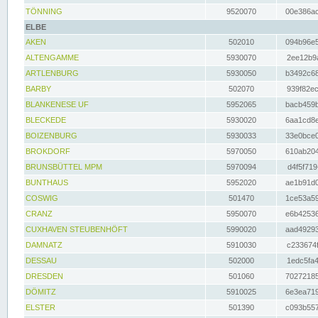
TÖNNING
9520070
00e386ac
ELBE
AKEN
502010
094b96e5
ALTENGAMME
5930070
2ee12b9a
ARTLENBURG
5930050
b3492c68
BARBY
502070
939f82ec
BLANKENESE UF
5952065
bacb459b
BLECKEDE
5930020
6aa1cd8e
BOIZENBURG
5930033
33e0bce0
BROKDORF
5970050
610ab204
BRUNSBÜTTEL MPM
5970094
d4f5f719
BUNTHAUS
5952020
ae1b91d0
COSWIG
501470
1ce53a59
CRANZ
5950070
e6b42536
CUXHAVEN STEUBENHÖFT
5990020
aad49293
DAMNATZ
5910030
c233674f
DESSAU
502000
1edc5fa4
DRESDEN
501060
70272185
DÖMITZ
5910025
6e3ea719
ELSTER
501390
c093b557