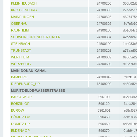
KLEINHEUBACH
24700200
355b02d2
KROTZENBURG
24700335
27eed51b
MAINFLINGEN
24700325
4627475d
OBERNAU
24700302
3c7cfb10
RAUNHEIM
24900108
db1684c1
SCHWEINFURT NEUER HAFEN
24300304
42ecae60
STEINBACH
24500100
1ed983c3
TRUNSTADT
24300202
a77aad00
WERTHEIM
24709089
0e065a22
WÜRZBURG
24300600
915d76e1
MAIN-DONAU-KANAL
BAMBERG
24300042
ff02f181
RIEDENBURG_UP
13409200
4a69e82e
MÜRITZ-ELDE-WASSERSTRASSE
BARKOW OP
596100
06d86c6b
BOBZIN OP
596120
faefa284
BUROW
5961601
a68cf527
DÖMITZ OP
596450
ec8188ee
DÖMITZ UP
596460
ad3a51da
ELDENA OP
596370
0fab94c7