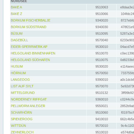
NORDSEE
BAKE A
9510063
e8daa3e2
BAKE Z
9510066
104fdc24
BORKUM FISCHERBALJE
9340020
8727ebfd
BORKUM SÜDSTRAND
9340030
478f21e9
BÜSUM
9510095
5287a3e1
DAGEBÜLL
9570040
6233e901
EIDER-SPERRWERK AP
9530010
04acd7e5
HELGOLAND BINNENHAFEN
9510070
c0ec139b
HELGOLAND SÜDHAFEN
9510075
0d8233b8
HUSUM
9530020
e114aeec
HÖRNUM
9570050
733755fd
LANGEOOG
9390010
a0c1dcb6
LIST AUF SYLT
9570070
5e92d73f
MITTELGRUND
9510132
3ff99b92
NORDERNEY RIFFGAT
9360010
c0244c0e
PELLWORM ANLEGER
9550021
2852b9ab
SCHARHÖRN
9510060
f0197bcf
SPIEKEROOG
9410010
662c4b5e
WITTDÜN
9570010
9c4c11f2
ZEHNERLOCH
9510010
e574d0af