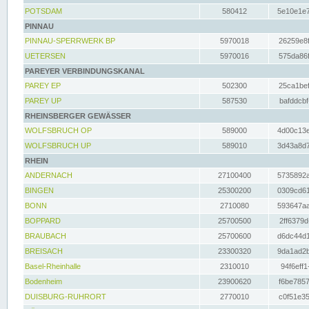
POTSDAM
580412
5e10e1e7
PINNAU
PINNAU-SPERRWERK BP
5970018
26259e8f
UETERSEN
5970016
575da86f
PAREYER VERBINDUNGSKANAL
PAREY EP
502300
25ca1bef
PAREY UP
587530
bafddcbf
RHEINSBERGER GEWÄSSER
WOLFSBRUCH OP
589000
4d00c13e
WOLFSBRUCH UP
589010
3d43a8d7
RHEIN
ANDERNACH
27100400
5735892a
BINGEN
25300200
0309cd61
BONN
2710080
593647aa
BOPPARD
25700500
2ff6379d
BRAUBACH
25700600
d6dc44d1
BREISACH
23300320
9da1ad2b
Basel-Rheinhalle
2310010
94f6eff1
Bodenheim
23900620
f6be7857
DUISBURG-RUHRORT
2770010
c0f51e35