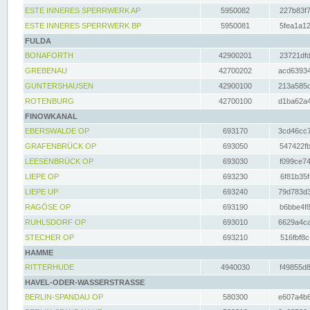
ESTE INNERES SPERRWERK AP
5950082
227b83f7
ESTE INNERES SPERRWERK BP
5950081
5fea1a12
FULDA
BONAFORTH
42900201
23721dfd
GREBENAU
42700202
acd63934
GUNTERSHAUSEN
42900100
213a585d
ROTENBURG
42700100
d1ba62a4
FINOWKANAL
EBERSWALDE OP
693170
3cd46cc7
GRAFENBRÜCK OP
693050
547422fb
LEESENBRÜCK OP
693030
f099ce74
LIEPE OP
693230
6f81b35f
LIEPE UP
693240
79d783d3
RAGÖSE OP
693190
b6bbe4f8
RUHLSDORF OP
693010
6629a4ca
STECHER OP
693210
516fbf8c
HAMME
RITTERHUDE
4940030
f49855d8
HAVEL-ODER-WASSERSTRASSE
BERLIN-SPANDAU OP
580300
e607a4b6