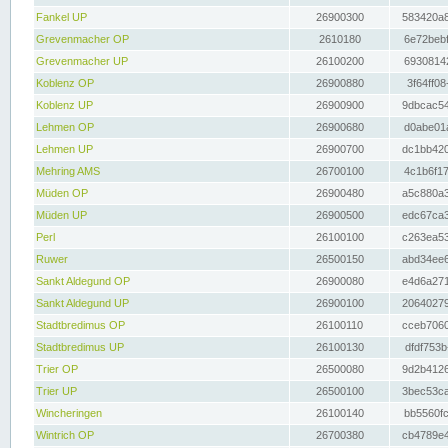
Fankel UP
26900300
583420a8
Grevenmacher OP
2610180
6e72bebf
Grevenmacher UP
26100200
69308142
Koblenz OP
26900880
3f64ff08
Koblenz UP
26900900
9dbcac54
Lehmen OP
26900680
d0abe01a
Lehmen UP
26900700
dc1bb420
Mehring AMS
26700100
4c1b6f17
Müden OP
26900480
a5c880a3
Müden UP
26900500
edc67ca3
Perl
26100100
c263ea53
Ruwer
26500150
abd34ee6
Sankt Aldegund OP
26900080
e4d6a271
Sankt Aldegund UP
26900100
20640279
Stadtbredimus OP
26100110
cceb7060
Stadtbredimus UP
26100130
dfdf753b
Trier OP
26500080
9d2b4126
Trier UP
26500100
3bec53ca
Wincheringen
26100140
bb5560fc
Wintrich OP
26700380
cb4789e4