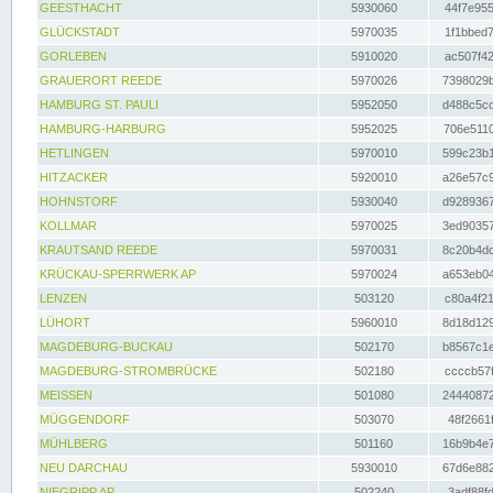
GEESTHACHT
5930060
44f7e955
GLÜCKSTADT
5970035
1f1bbed7
GORLEBEN
5910020
ac507f42
GRAUERORT REEDE
5970026
7398029b
HAMBURG ST. PAULI
5952050
d488c5cc
HAMBURG-HARBURG
5952025
706e5110
HETLINGEN
5970010
599c23b1
HITZACKER
5920010
a26e57c9
HOHNSTORF
5930040
d9289367
KOLLMAR
5970025
3ed90357
KRAUTSAND REEDE
5970031
8c20b4dc
KRÜCKAU-SPERRWERK AP
5970024
a653eb04
LENZEN
503120
c80a4f21
LÜHORT
5960010
8d18d129
MAGDEBURG-BUCKAU
502170
b8567c1e
MAGDEBURG-STROMBRÜCKE
502180
ccccb57f
MEISSEN
501080
24440872
MÜGGENDORF
503070
48f2661f
MÜHLBERG
501160
16b9b4e7
NEU DARCHAU
5930010
67d6e882
NIEGRIPP AP
502240
3adf88fd