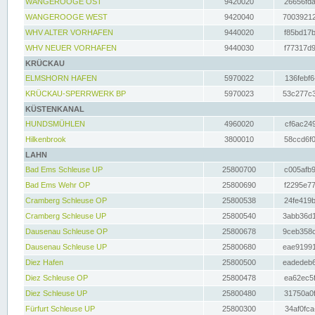
WANGEROOGE OST
9420020
26656fda
WANGEROOGE WEST
9420040
70039212
WHV ALTER VORHAFEN
9440020
f85bd17b
WHV NEUER VORHAFEN
9440030
f77317d9
KRÜCKAU
ELMSHORN HAFEN
5970022
136febf6
KRÜCKAU-SPERRWERK BP
5970023
53c277c3
KÜSTENKANAL
HUNDSMÜHLEN
4960020
cf6ac249
Hilkenbrook
3800010
58ccd6f0
LAHN
Bad Ems Schleuse UP
25800700
c005afb9
Bad Ems Wehr OP
25800690
f2295e77
Cramberg Schleuse OP
25800538
24fe419b
Cramberg Schleuse UP
25800540
3abb36d1
Dausenau Schleuse OP
25800678
9ceb358c
Dausenau Schleuse UP
25800680
eae91991
Diez Hafen
25800500
eadedeb6
Diez Schleuse OP
25800478
ea62ec5f
Diez Schleuse UP
25800480
31750a0f
Fürfurt Schleuse UP
25800300
34af0fca