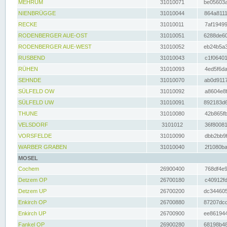
MEHRUM
31010071
be05603a
NIENBRÜGGE
31010044
864a8111
RECKE
31010011
7af19499
RODENBERGER AUE-OST
31010051
6288de60
RODENBERGER AUE-WEST
31010052
eb24b5a3
RUSBEND
31010043
c1f06401
RÜHEN
31010093
4ed5f6da
SEHNDE
31010070
ab0d9117
SÜLFELD OW
31010092
a8604e8f
SÜLFELD UW
31010091
892183d6
THUNE
31010080
42b865fb
VELSDORF
3101012
36f80081
VORSFELDE
31010090
dbb2bb9f
WARBER GRABEN
31010040
2f1080ba
MOSEL
Cochem
26900400
768df4e9
Detzem OP
26700180
c40912fd
Detzem UP
26700200
dc344605
Enkirch OP
26700880
87207dcd
Enkirch UP
26700900
ee861944
Fankel OP
26900280
68198b48