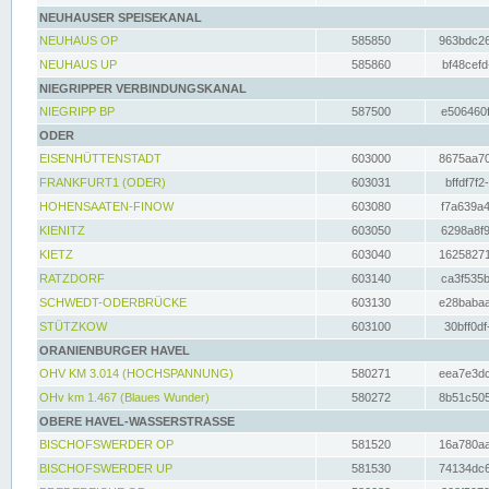
NEUHAUSER SPEISEKANAL
NEUHAUS OP
585850
963bdc26
NEUHAUS UP
585860
bf48cefd
NIEGRIPPER VERBINDUNGSKANAL
NIEGRIPP BP
587500
e506460f
ODER
EISENHÜTTENSTADT
603000
8675aa70
FRANKFURT1 (ODER)
603031
bffdf7f2
HOHENSAATEN-FINOW
603080
f7a639a4
KIENITZ
603050
6298a8f9
KIETZ
603040
16258271
RATZDORF
603140
ca3f535b
SCHWEDT-ODERBRÜCKE
603130
e28babaa
STÜTZKOW
603100
30bff0df
ORANIENBURGER HAVEL
OHV KM 3.014 (HOCHSPANNUNG)
580271
eea7e3dc
OHv km 1.467 (Blaues Wunder)
580272
8b51c505
OBERE HAVEL-WASSERSTRASSE
BISCHOFSWERDER OP
581520
16a780aa
BISCHOFSWERDER UP
581530
74134dc6