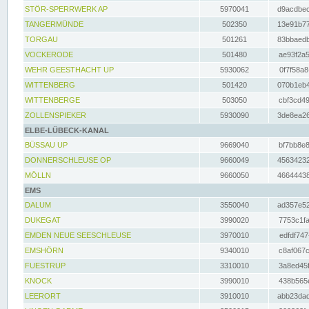
STÖR-SPERRWERK AP
5970041
d9acdbec
TANGERMÜNDE
502350
13e91b77
TORGAU
501261
83bbaedb
VOCKERODE
501480
ae93f2a5
WEHR GEESTHACHT UP
5930062
0f7f58a8
WITTENBERG
501420
070b1eb4
WITTENBERGE
503050
cbf3cd49
ZOLLENSPIEKER
5930090
3de8ea26
ELBE-LÜBECK-KANAL
BÜSSAU UP
9669040
bf7bb8e8
DONNERSCHLEUSE OP
9660049
45634232
MÖLLN
9660050
46644438
EMS
DALUM
3550040
ad357e52
DUKEGAT
3990020
7753c1fa
EMDEN NEUE SEESCHLEUSE
3970010
edfdf747
EMSHÖRN
9340010
c8af067c
FUESTRUP
3310010
3a8ed45f
KNOCK
3990010
438b565e
LEERORT
3910010
abb23dad