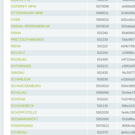
OSTERIFF MPM
5970096
eb90bd3f
OTTERNDORF MPM
5990011
5140295e
OVER
5950010
b02ce5c0
PINNAU-SPERRWERK AP
5970019
391bbba5
PIRNA
501040
85d686f1
PRETZSCH-MAUKEN
501330
f3dc8f07
RIESA
501110
b04b739d
ROGÄTZ
502250
133f0f6c
ROSSLAU
501490
e97116a4
ROTHENSEE
502210
e30f2e83
SANDAU
502430
f4c55f77
SCHARLEUK
503030
e32b0a28
SCHNACKENBURG
5910010
550e3885
SCHULAU
5950090
f3c6ee73
SCHÖNA
501010
7cb7461b
SCHÖNEBECK
502130
90bcb315
SCHÖPFSTELLE
5952030
fed4c295
SEEMANNSHÖFT
5952060
816affba
STADERSAND
5970013
80f0fc4d
STORKAU
502370
de4cc1db