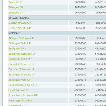
Wintrich UP
26700400
a392113c
Zeltingen OP
26700580
8b802863
Zeltingen UP
26700600
d867e7e9
MALZER KANAL
LIEBENWALDE OP
581540
3f8ceb6d
LIEBENWALDE UP
581550
a1cf60be
NECKAR
Aldingen Schleuse UP
23800280
dfdfb4ff
Beihingen Wehr UP
23800360
8a2e3048
Besigheim SKA
23800460
46d8ed02
Besigheim Schleuse UP
23800480
57db82c7
Besigheim Wehr UP
23800440
42c11b7a
Cannstatt Schleuse UP
23800240
7068d262
Deizisau Schleuse UP
23800120
c5b6243d
Esslingen Schleuse UP
23800180
130a3761
Esslingen Wehr OP
23800176
31c32a38
Feudenheim Schleuse UP
23800840
48a939b9
Gundelsheim UP
23800620
fc1072e4
Guttenbach Schleuse UP
23800660
bd36404b
Hassmersheim AMS
23800630
0e1b8ae0
Heidelberg UP
23800760
827b2685