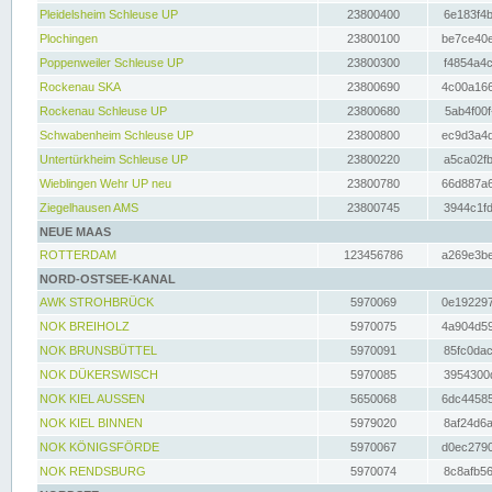
Pleidelsheim Schleuse UP
23800400
6e183f4b
Plochingen
23800100
be7ce40e
Poppenweiler Schleuse UP
23800300
f4854a4c
Rockenau SKA
23800690
4c00a166
Rockenau Schleuse UP
23800680
5ab4f00f
Schwabenheim Schleuse UP
23800800
ec9d3a4d
Untertürkheim Schleuse UP
23800220
a5ca02fb
Wieblingen Wehr UP neu
23800780
66d887a6
Ziegelhausen AMS
23800745
3944c1fd
NEUE MAAS
ROTTERDAM
123456786
a269e3be
NORD-OSTSEE-KANAL
AWK STROHBRÜCK
5970069
0e192297
NOK BREIHOLZ
5970075
4a904d59
NOK BRUNSBÜTTEL
5970091
85fc0dac
NOK DÜKERSWISCH
5970085
3954300d
NOK KIEL AUSSEN
5650068
6dc44585
NOK KIEL BINNEN
5979020
8af24d6a
NOK KÖNIGSFÖRDE
5970067
d0ec2790
NOK RENDSBURG
5970074
8c8afb56