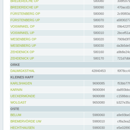
BREDEREICHE OP
580080
308f5979
BREDEREICHE UP
580090
470acd2a
FÜRSTENBERG OP
580060
2c95f83d
FÜRSTENBERG UP
580070
a5830277
VOßWINKEL OP
580000
09b422f7
VOßWINKEL UP
580010
2bcef51a
WESENBERG OP
580020
7909d3f7
WESENBERG UP
580030
da3b5de9
ZEHDENICK OP
580160
a9b8e24c
ZEHDENICK UP
580170
721d7dbf
ORKE
DALWIGKSTHAL
42840453
f0f78cc4
KLEINES HAFF
KARLSHAGEN
9690085
f53bb77f
KARNIN
9690084
da893bbd
UECKERMÜNDE
9690088
c1588dcc
WOLGAST
9650080
b327e35c
OSTE
BELUM
5980060
a9e93be0
BREMERVÖRDE UW
5980010
cf8a3ea2
HECHTHAUSEN
5980030
e5e02890