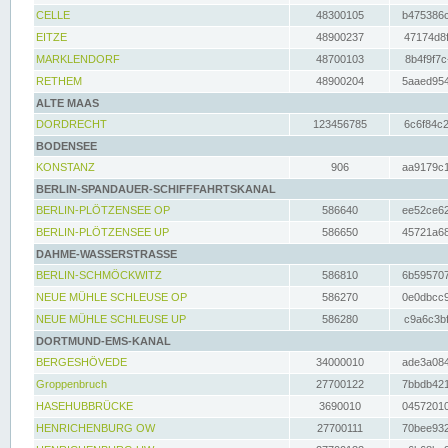
CELLE
48300105
b475386c
EITZE
48900237
47174d8f
MARKLENDORF
48700103
8b4f9f7c
RETHEM
48900204
5aaed954
ALTE MAAS
DORDRECHT
123456785
6c6f84c2
BODENSEE
KONSTANZ
906
aa9179c1
BERLIN-SPANDAUER-SCHIFFFAHRTSKANAL
BERLIN-PLÖTZENSEE OP
586640
ee52ce62
BERLIN-PLÖTZENSEE UP
586650
45721a68
DAHME-WASSERSTRASSE
BERLIN-SCHMÖCKWITZ
586810
6b595707
NEUE MÜHLE SCHLEUSE OP
586270
0e0dbcc9
NEUE MÜHLE SCHLEUSE UP
586280
c9a6c3bf
DORTMUND-EMS-KANAL
BERGESHÖVEDE
34000010
ade3a084
Groppenbruch
27700122
7bbdb421
HASEHUBBRÜCKE
3690010
04572010
HENRICHENBURG OW
27700111
70bee932