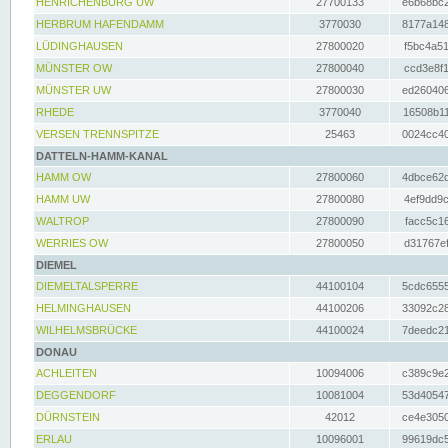
HENRICHENBURG UW
27700133
e6b68bc2
HERBRUM HAFENDAMM
3770030
8177a148
LÜDINGHAUSEN
27800020
f5bc4a51
MÜNSTER OW
27800040
ccd3e8f1
MÜNSTER UW
27800030
ed260406
RHEDE
3770040
16508b11
VERSEN TRENNSPITZE
25463
0024cc40
DATTELN-HAMM-KANAL
HAMM OW
27800060
4dbce62d
HAMM UW
27800080
4ef9dd9c
WALTROP
27800090
facc5c16
WERRIES OW
27800050
d31767ef
DIEMEL
DIEMELTALSPERRE
44100104
5cdc6555
HELMINGHAUSEN
44100206
33092c28
WILHELMSBRÜCKE
44100024
7deedc21
DONAU
ACHLEITEN
10094006
c389c9e2
DEGGENDORF
10081004
53d40547
DÜRNSTEIN
42012
ce4e3050
ERLAU
10096001
99619dc5