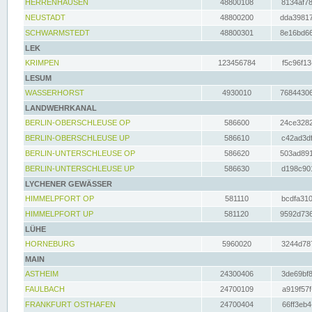
HERRENHAUSEN
48800108
8134af78
NEUSTADT
48800200
dda39817
SCHWARMSTEDT
48800301
8e16bd66
LEK
KRIMPEN
123456784
f5c96f13
LESUM
WASSERHORST
4930010
76844306
LANDWEHRKANAL
BERLIN-OBERSCHLEUSE OP
586600
24ce3282
BERLIN-OBERSCHLEUSE UP
586610
c42ad3df
BERLIN-UNTERSCHLEUSE OP
586620
503ad891
BERLIN-UNTERSCHLEUSE UP
586630
d198c901
LYCHENER GEWÄSSER
HIMMELPFORT OP
581110
bcdfa310
HIMMELPFORT UP
581120
9592d736
LÜHE
HORNEBURG
5960020
3244d787
MAIN
ASTHEIM
24300406
3de69bf8
FAULBACH
24700109
a919f57f
FRANKFURT OSTHAFEN
24700404
66ff3eb4