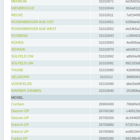
MEHRUM
31010071
be05603a
NIENBRÜGGE
31010044
864a8111
RECKE
31010011
7af19499
RODENBERGER AUE-OST
31010051
6288de60
RODENBERGER AUE-WEST
31010052
eb24b5a3
RUSBEND
31010043
c1f06401
RÜHEN
31010093
4ed5f6da
SEHNDE
31010070
ab0d9117
SÜLFELD OW
31010092
a8604e8f
SÜLFELD UW
31010091
892183d6
THUNE
31010080
42b865fb
VELSDORF
3101012
36f80081
VORSFELDE
31010090
dbb2bb9f
WARBER GRABEN
31010040
2f1080ba
MOSEL
Cochem
26900400
768df4e9
Detzem OP
26700180
c40912fd
Detzem UP
26700200
dc344605
Enkirch OP
26700880
87207dcd
Enkirch UP
26700900
ee861944
Fankel OP
26900280
68198b48