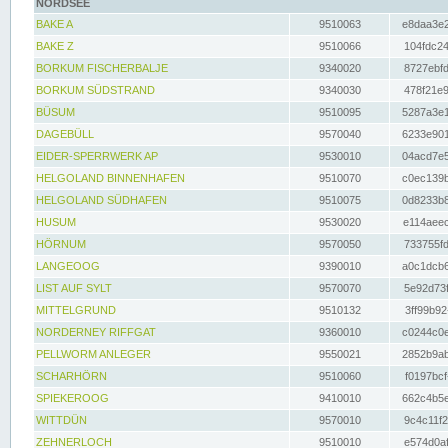
NORDSEE
BAKE A
9510063
e8daa3e2
BAKE Z
9510066
104fdc24
BORKUM FISCHERBALJE
9340020
8727ebfd
BORKUM SÜDSTRAND
9340030
478f21e9
BÜSUM
9510095
5287a3e1
DAGEBÜLL
9570040
6233e901
EIDER-SPERRWERK AP
9530010
04acd7e5
HELGOLAND BINNENHAFEN
9510070
c0ec139b
HELGOLAND SÜDHAFEN
9510075
0d8233b8
HUSUM
9530020
e114aeec
HÖRNUM
9570050
733755fd
LANGEOOG
9390010
a0c1dcb6
LIST AUF SYLT
9570070
5e92d73f
MITTELGRUND
9510132
3ff99b92
NORDERNEY RIFFGAT
9360010
c0244c0e
PELLWORM ANLEGER
9550021
2852b9ab
SCHARHÖRN
9510060
f0197bcf
SPIEKEROOG
9410010
662c4b5e
WITTDÜN
9570010
9c4c11f2
ZEHNERLOCH
9510010
e574d0af