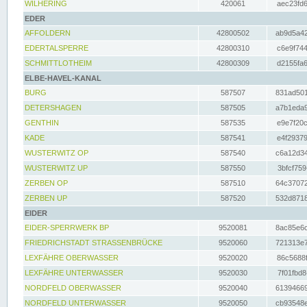
WILHERING
420061
aec23fd6
EDER
AFFOLDERN
42800502
ab9d5a42
EDERTALSPERRE
42800310
c6e9f744
SCHMITTLOTHEIM
42800309
d2155fa6
ELBE-HAVEL-KANAL
BURG
587507
831ad501
DETERSHAGEN
587505
a7b1eda9
GENTHIN
587535
e9e7f20c
KADE
587541
e4f29379
WUSTERWITZ OP
587540
c6a12d34
WUSTERWITZ UP
587550
3bfcf759
ZERBEN OP
587510
64c37072
ZERBEN UP
587520
532d8718
EIDER
EIDER-SPERRWERK BP
9520081
8ac85e6c
FRIEDRICHSTADT STRASSENBRÜCKE
9520060
721313e7
LEXFÄHRE OBERWASSER
9520020
86c5688f
LEXFÄHRE UNTERWASSER
9520030
7f01fbd8
NORDFELD OBERWASSER
9520040
61394669
NORDFELD UNTERWASSER
9520050
cb93548e