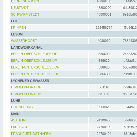
HERRENHAUSEN
48800108
8134af78
NEUSTADT
48800200
dda39817
SCHWARMSTEDT
48800301
8e16bd66
LEK
KRIMPEN
123456784
f5c96f13
LESUM
WASSERHORST
4930010
76844306
LANDWEHRKANAL
BERLIN-OBERSCHLEUSE OP
586600
24ce3282
BERLIN-OBERSCHLEUSE UP
586610
c42ad3df
BERLIN-UNTERSCHLEUSE OP
586620
503ad891
BERLIN-UNTERSCHLEUSE UP
586630
d198c901
LYCHENER GEWÄSSER
HIMMELPFORT OP
581110
bcdfa310
HIMMELPFORT UP
581120
9592d736
LÜHE
HORNEBURG
5960020
3244d787
MAIN
ASTHEIM
24300406
3de69bf8
FAULBACH
24700109
a919f57f
FRANKFURT OSTHAFEN
24700404
66ff3eb4