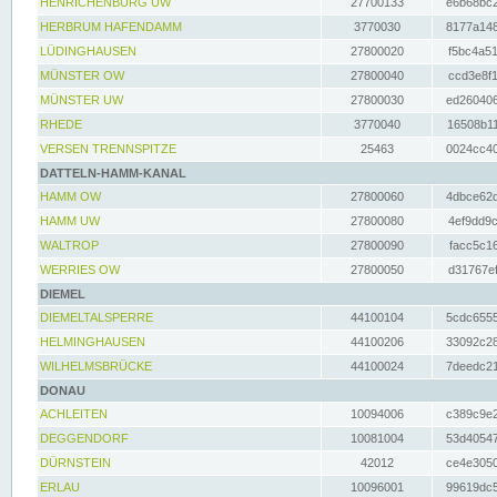
HENRICHENBURG UW
27700133
e6b68bc2
HERBRUM HAFENDAMM
3770030
8177a148
LÜDINGHAUSEN
27800020
f5bc4a51
MÜNSTER OW
27800040
ccd3e8f1
MÜNSTER UW
27800030
ed260406
RHEDE
3770040
16508b11
VERSEN TRENNSPITZE
25463
0024cc40
DATTELN-HAMM-KANAL
HAMM OW
27800060
4dbce62d
HAMM UW
27800080
4ef9dd9c
WALTROP
27800090
facc5c16
WERRIES OW
27800050
d31767ef
DIEMEL
DIEMELTALSPERRE
44100104
5cdc6555
HELMINGHAUSEN
44100206
33092c28
WILHELMSBRÜCKE
44100024
7deedc21
DONAU
ACHLEITEN
10094006
c389c9e2
DEGGENDORF
10081004
53d40547
DÜRNSTEIN
42012
ce4e3050
ERLAU
10096001
99619dc5