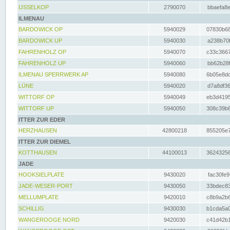
IJSSELKOP
2790070
bbaefa8e
ILMENAU
BARDOWICK OP
5940029
07830b68
BARDOWICK UP
5940030
a238b70f
FAHRENHOLZ OP
5940070
c33c3667
FAHRENHOLZ UP
5940060
bb62b28f
ILMENAU SPERRWERK AP
5940080
6b05e8dc
LÜNE
5940020
d7a8df36
WITTORF OP
5940049
eb3d4195
WITTORF UP
5940050
308c39b6
ITTER ZUR EDER
HERZHAUSEN
42800218
855205e7
ITTER ZUR DIEMEL
KOTTHAUSEN
44100013
36243256
JADE
HOOKSIELPLATE
9430020
fac30fe9
JADE-WESER-PORT
9430050
33bdec83
MELLUMPLATE
9420010
c8b9a2b6
SCHILLIG
9430030
b1cda5a0
WANGEROOGE NORD
9420030
c41d42b1