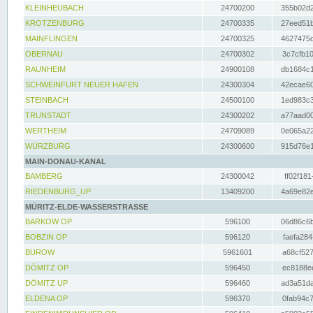
KLEINHEUBACH
24700200
355b02d2
KROTZENBURG
24700335
27eed51b
MAINFLINGEN
24700325
4627475d
OBERNAU
24700302
3c7cfb10
RAUNHEIM
24900108
db1684c1
SCHWEINFURT NEUER HAFEN
24300304
42ecae60
STEINBACH
24500100
1ed983c3
TRUNSTADT
24300202
a77aad00
WERTHEIM
24709089
0e065a22
WÜRZBURG
24300600
915d76e1
MAIN-DONAU-KANAL
BAMBERG
24300042
ff02f181
RIEDENBURG_UP
13409200
4a69e82e
MÜRITZ-ELDE-WASSERSTRASSE
BARKOW OP
596100
06d86c6b
BOBZIN OP
596120
faefa284
BUROW
5961601
a68cf527
DÖMITZ OP
596450
ec8188ee
DÖMITZ UP
596460
ad3a51da
ELDENA OP
596370
0fab94c7