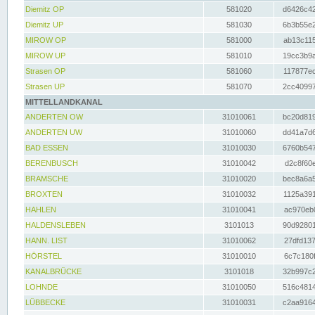
Diemitz OP
581020
d6426c42
Diemitz UP
581030
6b3b55e2
MIROW OP
581000
ab13c115
MIROW UP
581010
19cc3b9a
Strasen OP
581060
117877ec
Strasen UP
581070
2cc40997
MITTELLANDKANAL
ANDERTEN OW
31010061
bc20d819
ANDERTEN UW
31010060
dd41a7d6
BAD ESSEN
31010030
6760b547
BERENBUSCH
31010042
d2c8f60e
BRAMSCHE
31010020
bec8a6a5
BROXTEN
31010032
1125a391
HAHLEN
31010041
ac970eb0
HALDENSLEBEN
3101013
90d92801
HANN. LIST
31010062
27dfd137
HÖRSTEL
31010010
6c7c180f
KANALBRÜCKE
3101018
32b997c2
LOHNDE
31010050
516c4814
LÜBBECKE
31010031
c2aa9164