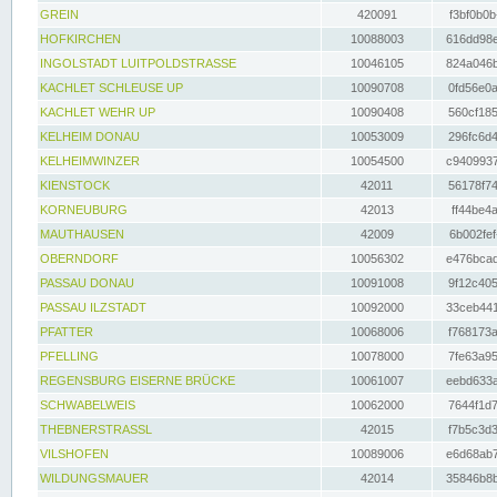
GREIN
420091
f3bf0b0b
HOFKIRCHEN
10088003
616dd98e
INGOLSTADT LUITPOLDSTRASSE
10046105
824a046b
KACHLET SCHLEUSE UP
10090708
0fd56e0a
KACHLET WEHR UP
10090408
560cf185
KELHEIM DONAU
10053009
296fc6d4
KELHEIMWINZER
10054500
c9409937
KIENSTOCK
42011
56178f74
KORNEUBURG
42013
ff44be4a
MAUTHAUSEN
42009
6b002fef
OBERNDORF
10056302
e476bcad
PASSAU DONAU
10091008
9f12c405
PASSAU ILZSTADT
10092000
33ceb441
PFATTER
10068006
f768173a
PFELLING
10078000
7fe63a95
REGENSBURG EISERNE BRÜCKE
10061007
eebd633a
SCHWABELWEIS
10062000
7644f1d7
THEBNERSTRASSL
42015
f7b5c3d3
VILSHOFEN
10089006
e6d68ab7
WILDUNGSMAUER
42014
35846b8b