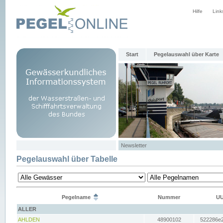
Hilfe
Link
Start
Pegelauswahl über Karte
Newsletter
Pegelauswahl über Tabelle
Pegelname
Nummer
UU
ALLER
AHLDEN
48900102
522286e2