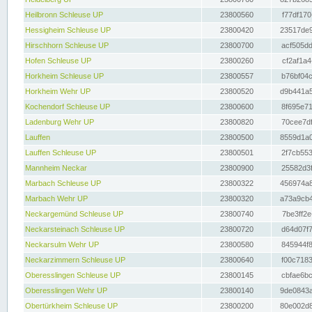
Heilbronn Schleuse UP
23800560
f77df170
Hessigheim Schleuse UP
23800420
23517de9
Hirschhorn Schleuse UP
23800700
acf505dd
Hofen Schleuse UP
23800260
cf2af1a4
Horkheim Schleuse UP
23800557
b76bf04c
Horkheim Wehr UP
23800520
d9b441a5
Kochendorf Schleuse UP
23800600
8f695e71
Ladenburg Wehr UP
23800820
70cee7df
Lauffen
23800500
8559d1a0
Lauffen Schleuse UP
23800501
2f7cb553
Mannheim Neckar
23800900
25582d3f
Marbach Schleuse UP
23800322
456974a8
Marbach Wehr UP
23800320
a73a9cb4
Neckargemünd Schleuse UP
23800740
7be3ff2e
Neckarsteinach Schleuse UP
23800720
d64d07f7
Neckarsulm Wehr UP
23800580
845944f8
Neckarzimmern Schleuse UP
23800640
f00c7183
Oberesslingen Schleuse UP
23800145
cbfae6bc
Oberesslingen Wehr UP
23800140
9de0843a
Obertürkheim Schleuse UP
23800200
80e002d8