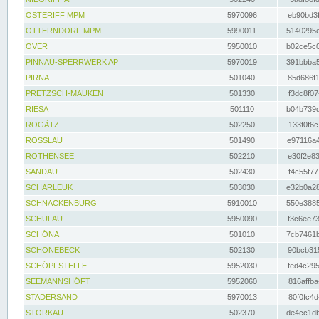
OSTERIFF MPM
5970096
eb90bd3f
OTTERNDORF MPM
5990011
5140295e
OVER
5950010
b02ce5c0
PINNAU-SPERRWERK AP
5970019
391bbba5
PIRNA
501040
85d686f1
PRETZSCH-MAUKEN
501330
f3dc8f07
RIESA
501110
b04b739d
ROGÄTZ
502250
133f0f6c
ROSSLAU
501490
e97116a4
ROTHENSEE
502210
e30f2e83
SANDAU
502430
f4c55f77
SCHARLEUK
503030
e32b0a28
SCHNACKENBURG
5910010
550e3885
SCHULAU
5950090
f3c6ee73
SCHÖNA
501010
7cb7461b
SCHÖNEBECK
502130
90bcb315
SCHÖPFSTELLE
5952030
fed4c295
SEEMANNSHÖFT
5952060
816affba
STADERSAND
5970013
80f0fc4d
STORKAU
502370
de4cc1db