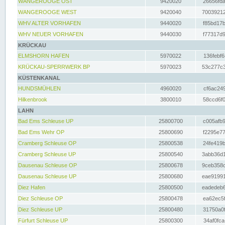
WANGEROOGE OST
9420020
26656fda
WANGEROOGE WEST
9420040
70039212
WHV ALTER VORHAFEN
9440020
f85bd17b
WHV NEUER VORHAFEN
9440030
f77317d9
KRÜCKAU
ELMSHORN HAFEN
5970022
136febf6
KRÜCKAU-SPERRWERK BP
5970023
53c277c3
KÜSTENKANAL
HUNDSMÜHLEN
4960020
cf6ac249
Hilkenbrook
3800010
58ccd6f0
LAHN
Bad Ems Schleuse UP
25800700
c005afb9
Bad Ems Wehr OP
25800690
f2295e77
Cramberg Schleuse OP
25800538
24fe419b
Cramberg Schleuse UP
25800540
3abb36d1
Dausenau Schleuse OP
25800678
9ceb358c
Dausenau Schleuse UP
25800680
eae91991
Diez Hafen
25800500
eadedeb6
Diez Schleuse OP
25800478
ea62ec5f
Diez Schleuse UP
25800480
31750a0f
Fürfurt Schleuse UP
25800300
34af0fca