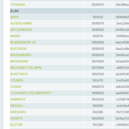
TÖNNING
9520070
00e386ac
ELBE
AKEN
502010
094b96e5
ALTENGAMME
5930070
2ee12b9a
ARTLENBURG
5930050
b3492c68
BARBY
502070
939f82ec
BLANKENESE UF
5952065
bacb459b
BLECKEDE
5930020
6aa1cd8e
BOIZENBURG
5930033
33e0bce0
BROKDORF
5970050
610ab204
BRUNSBÜTTEL MPM
5970094
d4f5f719
BUNTHAUS
5952020
ae1b91d0
COSWIG
501470
1ce53a59
CRANZ
5950070
e6b42536
CUXHAVEN STEUBENHÖFT
5990020
aad49293
DAMNATZ
5910030
c233674f
DESSAU
502000
1edc5fa4
DRESDEN
501060
70272185
DÖMITZ
5910025
6e3ea719
ELSTER
501390
c093b557