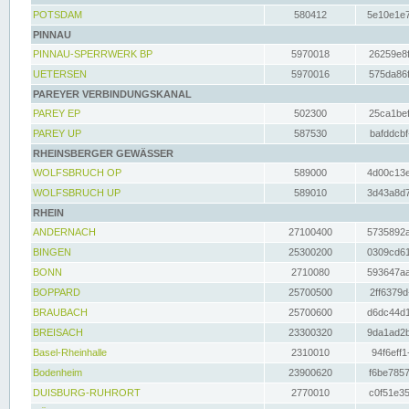
POTSDAM
580412
5e10e1e7
PINNAU
PINNAU-SPERRWERK BP
5970018
26259e8f
UETERSEN
5970016
575da86f
PAREYER VERBINDUNGSKANAL
PAREY EP
502300
25ca1bef
PAREY UP
587530
bafddcbf
RHEINSBERGER GEWÄSSER
WOLFSBRUCH OP
589000
4d00c13e
WOLFSBRUCH UP
589010
3d43a8d7
RHEIN
ANDERNACH
27100400
5735892a
BINGEN
25300200
0309cd61
BONN
2710080
593647aa
BOPPARD
25700500
2ff6379d
BRAUBACH
25700600
d6dc44d1
BREISACH
23300320
9da1ad2b
Basel-Rheinhalle
2310010
94f6eff1
Bodenheim
23900620
f6be7857
DUISBURG-RUHRORT
2770010
c0f51e35