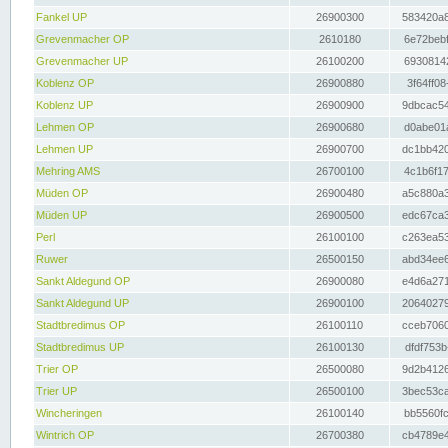
Fankel UP
26900300
583420a8
Grevenmacher OP
2610180
6e72bebf
Grevenmacher UP
26100200
69308142
Koblenz OP
26900880
3f64ff08
Koblenz UP
26900900
9dbcac54
Lehmen OP
26900680
d0abe01a
Lehmen UP
26900700
dc1bb420
Mehring AMS
26700100
4c1b6f17
Müden OP
26900480
a5c880a3
Müden UP
26900500
edc67ca3
Perl
26100100
c263ea53
Ruwer
26500150
abd34ee6
Sankt Aldegund OP
26900080
e4d6a271
Sankt Aldegund UP
26900100
20640279
Stadtbredimus OP
26100110
cceb7060
Stadtbredimus UP
26100130
dfdf753b
Trier OP
26500080
9d2b4126
Trier UP
26500100
3bec53ca
Wincheringen
26100140
bb5560fc
Wintrich OP
26700380
cb4789e4