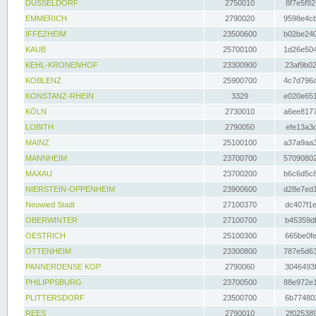
DÜSSELDORF
2750010
8f7e5f92
EMMERICH
2790020
9598e4cb
IFFEZHEIM
23500600
b02be240
KAUB
25700100
1d26e504
KEHL-KRONENHOF
23300900
23af9b02
KOBLENZ
25900700
4c7d796a
KONSTANZ-RHEIN
3329
e020e651
KÖLN
2730010
a6ee8177
LOBITH
2790050
efe13a3d
MAINZ
25100100
a37a9aa3
MANNHEIM
23700700
57090802
MAXAU
23700200
b6c6d5c8
NIERSTEIN-OPPENHEIM
23900600
d28e7ed1
Neuwied Stadt
27100370
dc407f1e
OBERWINTER
27100700
b45359df
OESTRICH
25100300
665be0fe
OTTENHEIM
23300800
787e5d63
PANNERDENSE KOP
2790060
3046493f
PHILIPPSBURG
23700500
88e972e1
PLITTERSDORF
23500700
6b774802
REES
2790010
2f025389