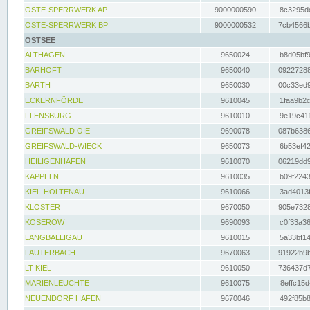
OSTE-SPERRWERK AP
9000000590
8c3295dc
OSTE-SPERRWERK BP
9000000532
7cb4566b
OSTSEE
ALTHAGEN
9650024
b8d05bf9
BARHÖFT
9650040
09227288
BARTH
9650030
00c33ed9
ECKERNFÖRDE
9610045
1faa9b2c
FLENSBURG
9610010
9e19c411
GREIFSWALD OIE
9690078
087b6386
GREIFSWALD-WIECK
9650073
6b53ef42
HEILIGENHAFEN
9610070
06219dd9
KAPPELN
9610035
b09f2243
KIEL-HOLTENAU
9610066
3ad4013f
KLOSTER
9670050
905e7328
KOSEROW
9690093
c0f33a36
LANGBALLIGAU
9610015
5a33bf14
LAUTERBACH
9670063
91922b9b
LT KIEL
9610050
736437d7
MARIENLEUCHTE
9610075
8effc15d
NEUENDORF HAFEN
9670046
492f85b8