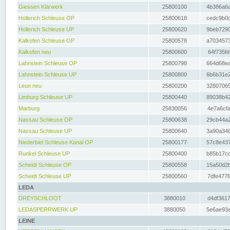
Giessen Klärwerk
25800100
4b386a6a
Hollerich Schleuse OP
25800618
cedc9b0c
Hollerich Schleuse UP
25800620
9beb7290
Kalkofen Schleuse OP
25800578
a7034573
Kalkofen neu
25800600
64f735fd
Lahnstein Schleuse OP
25800798
664d68ea
Lahnstein Schleuse UP
25800800
6b6b31e2
Leun neu
25800200
32807065
Limburg Schleuse UP
25800440
89038b42
Marburg
25830056
4e7a6cfa
Nassau Schleuse OP
25800638
29cb44a2
Nassau Schleuse UP
25800640
3a90a346
Niederbiel Schleuse Kanal OP
25800177
57c8e437
Runkel Schleuse UP
25800400
b85b17cc
Scheidt Schleuse OP
25800558
15a50d2b
Scheidt Schleuse UP
25800560
7dfe4776
LEDA
DREYSCHLOOT
3880010
d4df3617
LEDASPERRWERK UP
3880050
5e6ae93a
LEINE