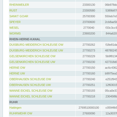
RHEINWEILER
23300130
06b978dd
RUST
23300580
5389b878
SANKT GOAR
25700300
550eb7e9
SPEYER
23700600
2cb8ae5b
WESEL
2770040
f33c3cc9
WORMS
23900200
844a620f
RHEIN-HERNE-KANAL
DUISBURG-MEIDERICH SCHLEUSE OW
27700262
f18e81da
DUISBURG-MEIDERICH SCHLEUSE UW
27700273
48780245
GELSENKIRCHEN SCHLEUSE OW
27700229
5b9f8134
GELSENKIRCHEN SCHLEUSE UW
27700230
427318d0
HERNE OW
27700150
ac6c4362
HERNE UW
27700160
b9975ea1
OBERHAUSEN SCHLEUSE OW
27700240
e251f943
OBERHAUSEN SCHLEUSE UW
27700251
12f63015
WANNE EICKEL SCHLEUSE OW
27700193
05ca0e33
WANNE EICKEL SCHLEUSE UW
27700218
23045f8b
RUHR
Hattingen
2769510000100
c0594fb5
RUHRWEHR OW
27600090
12a3037f