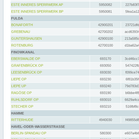
ESTE INNERES SPERRWERK AP
5950082
227b83f7
ESTE INNERES SPERRWERK BP
5950081
5fea1a12
FULDA
BONAFORTH
42900201
23721dfd
GREBENAU
42700202
acd63934
GUNTERSHAUSEN
42900100
213a585d
ROTENBURG
42700100
d1ba62a4
FINOWKANAL
EBERSWALDE OP
693170
3cd46cc7
GRAFENBRÜCK OP
693050
547422fb
LEESENBRÜCK OP
693030
f099ce74
LIEPE OP
693230
6f81b35f
LIEPE UP
693240
79d783d3
RAGÖSE OP
693190
b6bbe4f8
RUHLSDORF OP
693010
6629a4ca
STECHER OP
693210
516fbf8c
HAMME
RITTERHUDE
4940030
f49855d8
HAVEL-ODER-WASSERSTRASSE
BERLIN-SPANDAU OP
580300
e607a4b6