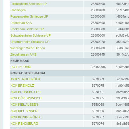
Pleidelsheim Schleuse UP
23800400
6e183f4b
Plochingen
23800100
be7ce40e
Poppenweiler Schleuse UP
23800300
f4854a4c
Rockenau SKA
23800690
4c00a166
Rockenau Schleuse UP
23800680
5ab4f00f
Schwabenheim Schleuse UP
23800800
ec9d3a4d
Untertürkheim Schleuse UP
23800220
a5ca02fb
Wieblingen Wehr UP neu
23800780
66d887a6
Ziegelhausen AMS
23800745
3944c1fd
NEUE MAAS
ROTTERDAM
123456786
a269e3be
NORD-OSTSEE-KANAL
AWK STROHBRÜCK
5970069
0e192297
NOK BREIHOLZ
5970075
4a904d59
NOK BRUNSBÜTTEL
5970091
85fc0dac
NOK DÜKERSWISCH
5970085
3954300d
NOK KIEL AUSSEN
5650068
6dc44585
NOK KIEL BINNEN
5979020
8af24d6a
NOK KÖNIGSFÖRDE
5970067
d0ec2790
NOK RENDSBURG
5970074
8c8afb56