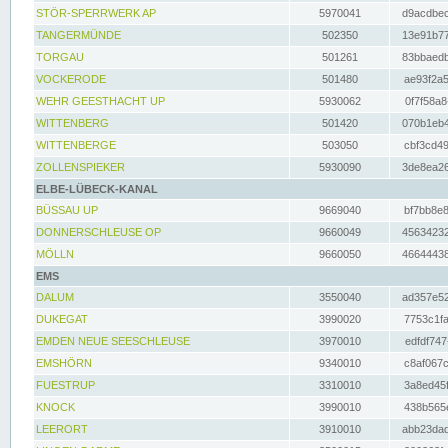
STÖR-SPERRWERK AP
5970041
d9acdbec
TANGERMÜNDE
502350
13e91b77
TORGAU
501261
83bbaedb
VOCKERODE
501480
ae93f2a5
WEHR GEESTHACHT UP
5930062
0f7f58a8
WITTENBERG
501420
070b1eb4
WITTENBERGE
503050
cbf3cd49
ZOLLENSPIEKER
5930090
3de8ea26
ELBE-LÜBECK-KANAL
BÜSSAU UP
9669040
bf7bb8e8
DONNERSCHLEUSE OP
9660049
45634232
MÖLLN
9660050
46644438
EMS
DALUM
3550040
ad357e52
DUKEGAT
3990020
7753c1fa
EMDEN NEUE SEESCHLEUSE
3970010
edfdf747
EMSHÖRN
9340010
c8af067c
FUESTRUP
3310010
3a8ed45f
KNOCK
3990010
438b565e
LEERORT
3910010
abb23dad