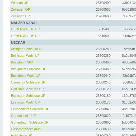
Wintrich UP
26700400
a392113c
Zeltingen OP
26700580
8b802863
Zeltingen UP
26700600
d867e7e9
MALZER KANAL
LIEBENWALDE OP
581540
3f8ceb6d
LIEBENWALDE UP
581550
a1cf60be
NECKAR
Aldingen Schleuse UP
23800280
dfdfb4ff
Beihingen Wehr UP
23800360
8a2e3048
Besigheim SKA
23800460
46d8ed02
Besigheim Schleuse UP
23800480
57db82c7
Besigheim Wehr UP
23800440
42c11b7a
Cannstatt Schleuse UP
23800240
7068d262
Deizisau Schleuse UP
23800120
c5b6243d
Esslingen Schleuse UP
23800180
130a3761
Esslingen Wehr OP
23800176
31c32a38
Feudenheim Schleuse UP
23800840
48a939b9
Gundelsheim UP
23800620
fc1072e4
Guttenbach Schleuse UP
23800660
bd36404b
Hassmersheim AMS
23800630
0e1b8ae0
Heidelberg UP
23800760
827b2685