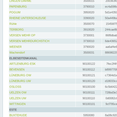
LINGEN-DARME
3500015
200363fc
PAPENBURG
3790010
ec4a598d
POGUM
3950020
5d1e4350
RHEINE UNTERSCHLEUSE
3390020
50a449ba
Rühle
3500070
15456f75
TERBORG
3910020
244cae8b
VERSEN WEHR OP
3730001
86f8dbab
VERSEN WEHRDURCHSTICH
3730010
6de43652
WEENER
3790020
aa6af4e6
Wachendorf
3500031
88698229
ELBESEITENKANAL
ARTLENBURG-ESK
90100122
7fec2f4f
BEVENSEN
90100112
b8997708
LÜNEBURG OW
90100121
c7364d1e
LÜNEBURG UW
90100120
d18033cd
OSLOSS
90100100
6c5b6422
UELZEN OW
90100111
728bd3e3
UELZEN UW
90100110
0d0082cf
WITTINGEN
90100101
9cf795ce
ESTE
BUXTEHUDE
5950080
8a08c920