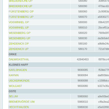
BREDEREICHE OP
580080
308f5979
BREDEREICHE UP
580090
470acd2a
FÜRSTENBERG OP
580060
2c95f83d
FÜRSTENBERG UP
580070
a5830277
VOßWINKEL OP
580000
09b422f7
VOßWINKEL UP
580010
2bcef51a
WESENBERG OP
580020
7909d3f7
WESENBERG UP
580030
da3b5de9
ZEHDENICK OP
580160
a9b8e24c
ZEHDENICK UP
580170
721d7dbf
ORKE
DALWIGKSTHAL
42840453
f0f78cc4
KLEINES HAFF
KARLSHAGEN
9690085
f53bb77f
KARNIN
9690084
da893bbd
UECKERMÜNDE
9690088
c1588dcc
WOLGAST
9650080
b327e35c
OSTE
BELUM
5980060
a9e93be0
BREMERVÖRDE UW
5980010
cf8a3ea2
HECHTHAUSEN
5980030
e5e02890