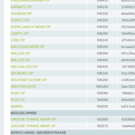
FINDENWIRUNSHIER OP
596410
a5902c55
GARWITZ UP
596230
12499527
GRABOW OP
596330
db4a69b2
GÜRITZ OP
596350
956ce5ff
KLEIN LAASCH WEHR OP
596300
25530a3e
LEWITZ OP
596250
7bbd90ad
LÜBZ OP
596140
d75442cf
MALCHOW WEHR OP
596200
bccaacb3
MALLISS OP
596390
497c29ee
MALLISS UP
596400
a64918a6
NEU KALLISS OP
596430
30739ff3
NEUBURG OP
596160
541c508a
NEUSTADT GLEWE OP
596280
c4381eb3
PARCHIM GÜTE
5961801
3dec3921
PLAU OP
596080
3ffddb2c
PLAU UP
596090
506e6b03
WAREN
596030
bd317edd
MÜGGELSPREE
GROSSE TRÄNKE WEHR OP
582660
81630fdd
GROSSE TRÄNKE WEHR UP
582670
cfad4ee5
MÜRITZ-HAVEL-WASSERSTRASSE