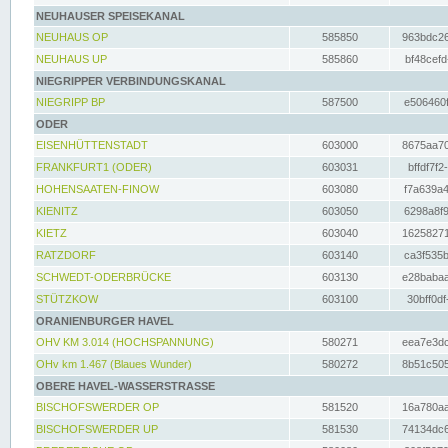
NEUHAUSER SPEISEKANAL
NEUHAUS OP
585850
963bdc26
NEUHAUS UP
585860
bf48cefd
NIEGRIPPER VERBINDUNGSKANAL
NIEGRIPP BP
587500
e506460f
ODER
EISENHÜTTENSTADT
603000
8675aa70
FRANKFURT1 (ODER)
603031
bffdf7f2
HOHENSAATEN-FINOW
603080
f7a639a4
KIENITZ
603050
6298a8f9
KIETZ
603040
16258271
RATZDORF
603140
ca3f535b
SCHWEDT-ODERBRÜCKE
603130
e28babaa
STÜTZKOW
603100
30bff0df
ORANIENBURGER HAVEL
OHV KM 3.014 (HOCHSPANNUNG)
580271
eea7e3dc
OHv km 1.467 (Blaues Wunder)
580272
8b51c505
OBERE HAVEL-WASSERSTRASSE
BISCHOFSWERDER OP
581520
16a780aa
BISCHOFSWERDER UP
581530
74134dc6