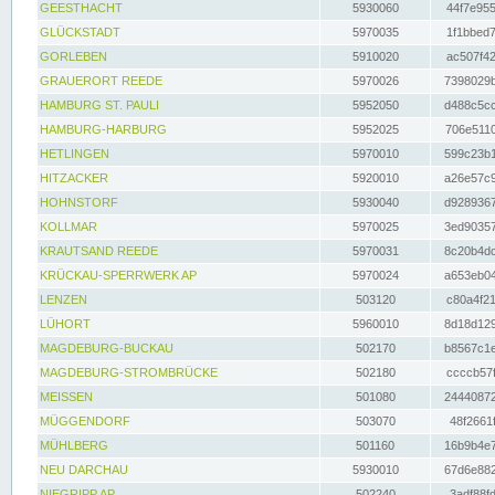
GEESTHACHT
5930060
44f7e955
GLÜCKSTADT
5970035
1f1bbed7
GORLEBEN
5910020
ac507f42
GRAUERORT REEDE
5970026
7398029b
HAMBURG ST. PAULI
5952050
d488c5cc
HAMBURG-HARBURG
5952025
706e5110
HETLINGEN
5970010
599c23b1
HITZACKER
5920010
a26e57c9
HOHNSTORF
5930040
d9289367
KOLLMAR
5970025
3ed90357
KRAUTSAND REEDE
5970031
8c20b4dc
KRÜCKAU-SPERRWERK AP
5970024
a653eb04
LENZEN
503120
c80a4f21
LÜHORT
5960010
8d18d129
MAGDEBURG-BUCKAU
502170
b8567c1e
MAGDEBURG-STROMBRÜCKE
502180
ccccb57f
MEISSEN
501080
24440872
MÜGGENDORF
503070
48f2661f
MÜHLBERG
501160
16b9b4e7
NEU DARCHAU
5930010
67d6e882
NIEGRIPP AP
502240
3adf88fd