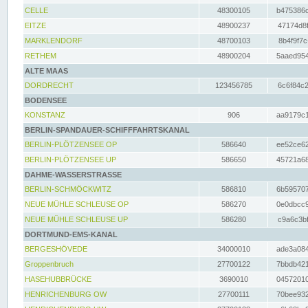
CELLE
48300105
b475386c
EITZE
48900237
47174d8f
MARKLENDORF
48700103
8b4f9f7c
RETHEM
48900204
5aaed954
ALTE MAAS
DORDRECHT
123456785
6c6f84c2
BODENSEE
KONSTANZ
906
aa9179c1
BERLIN-SPANDAUER-SCHIFFFAHRTSKANAL
BERLIN-PLÖTZENSEE OP
586640
ee52ce62
BERLIN-PLÖTZENSEE UP
586650
45721a68
DAHME-WASSERSTRASSE
BERLIN-SCHMÖCKWITZ
586810
6b595707
NEUE MÜHLE SCHLEUSE OP
586270
0e0dbcc9
NEUE MÜHLE SCHLEUSE UP
586280
c9a6c3bf
DORTMUND-EMS-KANAL
BERGESHÖVEDE
34000010
ade3a084
Groppenbruch
27700122
7bbdb421
HASEHUBBRÜCKE
3690010
04572010
HENRICHENBURG OW
27700111
70bee932