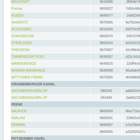
NEUSTADT
9610080
3f0b6b74
Prerow
9650027
7d50c68c
RUDEN
9690077
1fa822e6
SASSNITZ
9670065
9e7b2a4d
SCHLESWIG
9610040
09370c05
STAHLBRODE
9650070
340707f4
STRALSUND
9650043
b9163121
THIESSOW
9670067
d1c9bb3c
TIMMENDORF POEL
9630007
d22c341b
WARNEMÜNDE
9640015
220ff4c6
WISMAR-BAUMHAUS
9630008
95a0ab45
WITTOWER FÄHRE
9670055
4b348b56
ORANIENBURGER KANAL
SACHSENHAUSEN OP
580240
adbd3144
SACHSENHAUSEN UP
581840
0a6fe221
PEENE
AALBUDE
9660009
8ba772ed
ANKLAM
9660001
22fd01e0
DEMMIN
9660007
b7e238e8
JARMEN
9660005
a3328262
POTSDAMER HAVEL