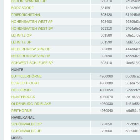
BERLIN-SPANDAU UP
580310
2c68509c
BORGSDORF
581591
1b2e2996
FRIEDRICHSTHAL
603420
314945d6
HOHENSAATEN WEST AP
603400
99309d3e
HOHENSAATEN WEST BP
603310
3404a6e5
LEHNITZ OP
581580
c8a1cf0a
LEHNITZ UP
581590
5bb1f56d
NIEDERFINOW SHW OP
692080
414dd4ee
NIEDERFINOW SHW UP
692090
4eec6b25
SCHWEDT SCHLEUSE BP
603410
4ee515f9
HUNTE
BUTTELERHÖRNE
4960060
b3d88ca6
ELSFLETH OHRT
4960080
531da758
HOLLERSIEL
4960050
2eacef2f
HUNTEBRÜCK
4960070
2e1d458b
OLDENBURG-DRIELAKE
4960030
1b51e55e
REITHÖRNE
4960040
c9df61c4
HAVELKANAL
SCHÖNWALDE OP
587050
d8ef9f21
SCHÖNWALDE UP
587060
b6650b13
IJSSEL