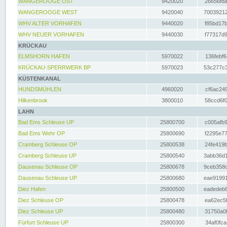
WANGEROOGE OST
9420020
26656fda
WANGEROOGE WEST
9420040
70039212
WHV ALTER VORHAFEN
9440020
f85bd17b
WHV NEUER VORHAFEN
9440030
f77317d9
KRÜCKAU
ELMSHORN HAFEN
5970022
136febf6
KRÜCKAU-SPERRWERK BP
5970023
53c277c3
KÜSTENKANAL
HUNDSMÜHLEN
4960020
cf6ac249
Hilkenbrook
3800010
58ccd6f0
LAHN
Bad Ems Schleuse UP
25800700
c005afb9
Bad Ems Wehr OP
25800690
f2295e77
Cramberg Schleuse OP
25800538
24fe419b
Cramberg Schleuse UP
25800540
3abb36d1
Dausenau Schleuse OP
25800678
9ceb358c
Dausenau Schleuse UP
25800680
eae91991
Diez Hafen
25800500
eadedeb6
Diez Schleuse OP
25800478
ea62ec5f
Diez Schleuse UP
25800480
31750a0f
Fürfurt Schleuse UP
25800300
34af0fca