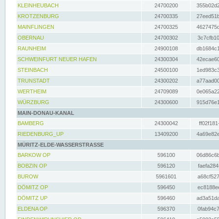
KLEINHEUBACH
24700200
355b02d2
KROTZENBURG
24700335
27eed51b
MAINFLINGEN
24700325
4627475d
OBERNAU
24700302
3c7cfb10
RAUNHEIM
24900108
db1684c1
SCHWEINFURT NEUER HAFEN
24300304
42ecae60
STEINBACH
24500100
1ed983c3
TRUNSTADT
24300202
a77aad00
WERTHEIM
24709089
0e065a22
WÜRZBURG
24300600
915d76e1
MAIN-DONAU-KANAL
BAMBERG
24300042
ff02f181
RIEDENBURG_UP
13409200
4a69e82e
MÜRITZ-ELDE-WASSERSTRASSE
BARKOW OP
596100
06d86c6b
BOBZIN OP
596120
faefa284
BUROW
5961601
a68cf527
DÖMITZ OP
596450
ec8188ee
DÖMITZ UP
596460
ad3a51da
ELDENA OP
596370
0fab94c7