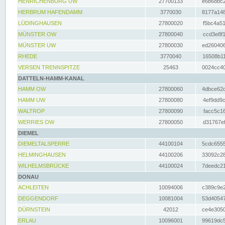
HENRICHENBURG UW
27700133
e6b68bc2
HERBRUM HAFENDAMM
3770030
8177a148
LÜDINGHAUSEN
27800020
f5bc4a51
MÜNSTER OW
27800040
ccd3e8f1
MÜNSTER UW
27800030
ed260406
RHEDE
3770040
16508b11
VERSEN TRENNSPITZE
25463
0024cc40
DATTELN-HAMM-KANAL
HAMM OW
27800060
4dbce62d
HAMM UW
27800080
4ef9dd9c
WALTROP
27800090
facc5c16
WERRIES OW
27800050
d31767ef
DIEMEL
DIEMELTALSPERRE
44100104
5cdc6555
HELMINGHAUSEN
44100206
33092c28
WILHELMSBRÜCKE
44100024
7deedc21
DONAU
ACHLEITEN
10094006
c389c9e2
DEGGENDORF
10081004
53d40547
DÜRNSTEIN
42012
ce4e3050
ERLAU
10096001
99619dc5