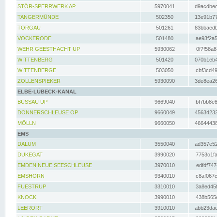
STÖR-SPERRWERK AP
5970041
d9acdbec
TANGERMÜNDE
502350
13e91b77
TORGAU
501261
83bbaedb
VOCKERODE
501480
ae93f2a5
WEHR GEESTHACHT UP
5930062
0f7f58a8
WITTENBERG
501420
070b1eb4
WITTENBERGE
503050
cbf3cd49
ZOLLENSPIEKER
5930090
3de8ea26
ELBE-LÜBECK-KANAL
BÜSSAU UP
9669040
bf7bb8e8
DONNERSCHLEUSE OP
9660049
45634232
MÖLLN
9660050
46644438
EMS
DALUM
3550040
ad357e52
DUKEGAT
3990020
7753c1fa
EMDEN NEUE SEESCHLEUSE
3970010
edfdf747
EMSHÖRN
9340010
c8af067c
FUESTRUP
3310010
3a8ed45f
KNOCK
3990010
438b565e
LEERORT
3910010
abb23dad