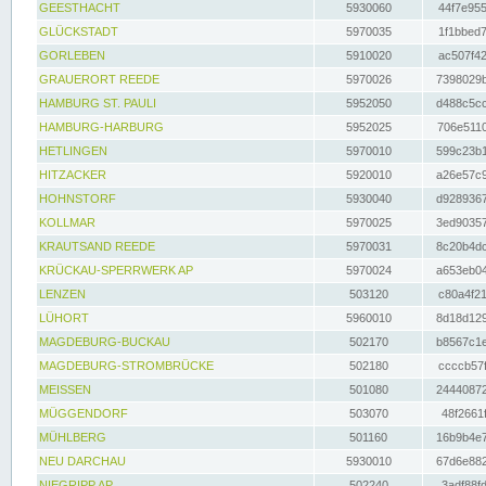
GEESTHACHT
5930060
44f7e955
GLÜCKSTADT
5970035
1f1bbed7
GORLEBEN
5910020
ac507f42
GRAUERORT REEDE
5970026
7398029b
HAMBURG ST. PAULI
5952050
d488c5cc
HAMBURG-HARBURG
5952025
706e5110
HETLINGEN
5970010
599c23b1
HITZACKER
5920010
a26e57c9
HOHNSTORF
5930040
d9289367
KOLLMAR
5970025
3ed90357
KRAUTSAND REEDE
5970031
8c20b4dc
KRÜCKAU-SPERRWERK AP
5970024
a653eb04
LENZEN
503120
c80a4f21
LÜHORT
5960010
8d18d129
MAGDEBURG-BUCKAU
502170
b8567c1e
MAGDEBURG-STROMBRÜCKE
502180
ccccb57f
MEISSEN
501080
24440872
MÜGGENDORF
503070
48f2661f
MÜHLBERG
501160
16b9b4e7
NEU DARCHAU
5930010
67d6e882
NIEGRIPP AP
502240
3adf88fd