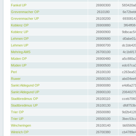
Fankel UP
26900300
583420a8
Grevenmacher OP
2610180
6e72bebf
Grevenmacher UP
26100200
69308142
Koblenz OP
26900880
3f64ff08
Koblenz UP
26900900
9dbcac54
Lehmen OP
26900680
d0abe01a
Lehmen UP
26900700
dc1bb420
Mehring AMS
26700100
4c1b6f17
Müden OP
26900480
a5c880a3
Müden UP
26900500
edc67ca3
Perl
26100100
c263ea53
Ruwer
26500150
abd34ee6
Sankt Aldegund OP
26900080
e4d6a271
Sankt Aldegund UP
26900100
20640279
Stadtbredimus OP
26100110
cceb7060
Stadtbredimus UP
26100130
dfdf753b
Trier OP
26500080
9d2b4126
Trier UP
26500100
3bec53ca
Wincheringen
26100140
bb5560fc
Wintrich OP
26700380
cb4789e4