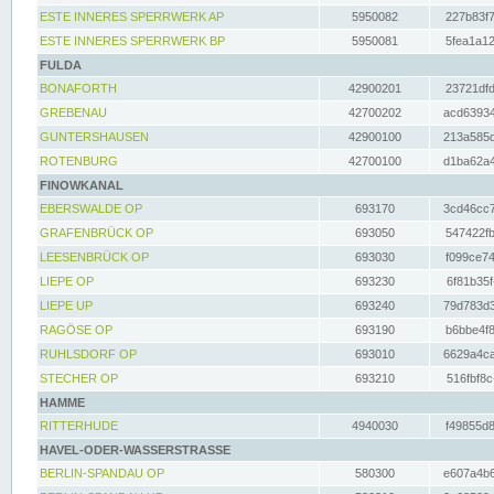
ESTE INNERES SPERRWERK AP
5950082
227b83f7
ESTE INNERES SPERRWERK BP
5950081
5fea1a12
FULDA
BONAFORTH
42900201
23721dfd
GREBENAU
42700202
acd63934
GUNTERSHAUSEN
42900100
213a585d
ROTENBURG
42700100
d1ba62a4
FINOWKANAL
EBERSWALDE OP
693170
3cd46cc7
GRAFENBRÜCK OP
693050
547422fb
LEESENBRÜCK OP
693030
f099ce74
LIEPE OP
693230
6f81b35f
LIEPE UP
693240
79d783d3
RAGÖSE OP
693190
b6bbe4f8
RUHLSDORF OP
693010
6629a4ca
STECHER OP
693210
516fbf8c
HAMME
RITTERHUDE
4940030
f49855d8
HAVEL-ODER-WASSERSTRASSE
BERLIN-SPANDAU OP
580300
e607a4b6