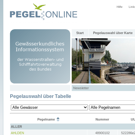
Hilfe
Link
Start
Pegelauswahl über Karte
Newsletter
Pegelauswahl über Tabelle
Pegelname
Nummer
UU
ALLER
AHLDEN
48900102
522286e2