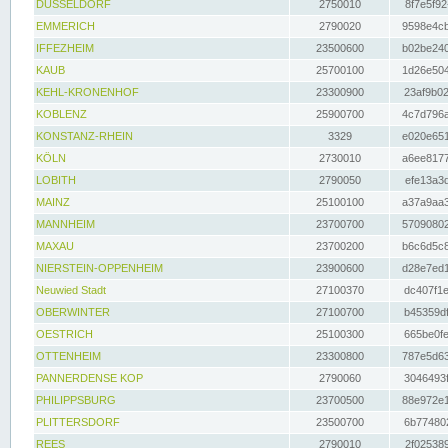
DÜSSELDORF
2750010
8f7e5f92
EMMERICH
2790020
9598e4cb
IFFEZHEIM
23500600
b02be240
KAUB
25700100
1d26e504
KEHL-KRONENHOF
23300900
23af9b02
KOBLENZ
25900700
4c7d796a
KONSTANZ-RHEIN
3329
e020e651
KÖLN
2730010
a6ee8177
LOBITH
2790050
efe13a3d
MAINZ
25100100
a37a9aa3
MANNHEIM
23700700
57090802
MAXAU
23700200
b6c6d5c8
NIERSTEIN-OPPENHEIM
23900600
d28e7ed1
Neuwied Stadt
27100370
dc407f1e
OBERWINTER
27100700
b45359df
OESTRICH
25100300
665be0fe
OTTENHEIM
23300800
787e5d63
PANNERDENSE KOP
2790060
3046493f
PHILIPPSBURG
23700500
88e972e1
PLITTERSDORF
23500700
6b774802
REES
2790010
2f025389