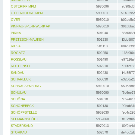
OSTERIFF MPM
5970096
eb90bd3f
OTTERNDORF MPM
5990011
5140295e
OVER
5950010
b02ce5c0
PINNAU-SPERRWERK AP
5970019
391bbba5
PIRNA
501040
85d686f1
PRETZSCH-MAUKEN
501330
f3dc8f07
RIESA
501110
b04b739d
ROGÄTZ
502250
133f0f6c
ROSSLAU
501490
e97116a4
ROTHENSEE
502210
e30f2e83
SANDAU
502430
f4c55f77
SCHARLEUK
503030
e32b0a28
SCHNACKENBURG
5910010
550e3885
SCHULAU
5950090
f3c6ee73
SCHÖNA
501010
7cb7461b
SCHÖNEBECK
502130
90bcb315
SCHÖPFSTELLE
5952030
fed4c295
SEEMANNSHÖFT
5952060
816affba
STADERSAND
5970013
80f0fc4d
STORKAU
502370
de4cc1db