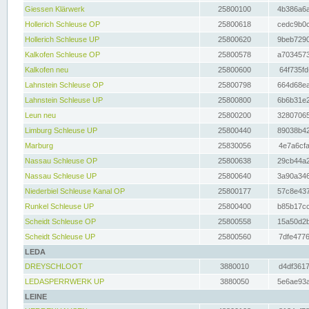
Giessen Klärwerk
25800100
4b386a6a
Hollerich Schleuse OP
25800618
cedc9b0c
Hollerich Schleuse UP
25800620
9beb7290
Kalkofen Schleuse OP
25800578
a7034573
Kalkofen neu
25800600
64f735fd
Lahnstein Schleuse OP
25800798
664d68ea
Lahnstein Schleuse UP
25800800
6b6b31e2
Leun neu
25800200
32807065
Limburg Schleuse UP
25800440
89038b42
Marburg
25830056
4e7a6cfa
Nassau Schleuse OP
25800638
29cb44a2
Nassau Schleuse UP
25800640
3a90a346
Niederbiel Schleuse Kanal OP
25800177
57c8e437
Runkel Schleuse UP
25800400
b85b17cc
Scheidt Schleuse OP
25800558
15a50d2b
Scheidt Schleuse UP
25800560
7dfe4776
LEDA
DREYSCHLOOT
3880010
d4df3617
LEDASPERRWERK UP
3880050
5e6ae93a
LEINE