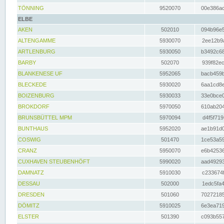
TÖNNING
9520070
00e386ac
ELBE
AKEN
502010
094b96e5
ALTENGAMME
5930070
2ee12b9a
ARTLENBURG
5930050
b3492c68
BARBY
502070
939f82ec
BLANKENESE UF
5952065
bacb459b
BLECKEDE
5930020
6aa1cd8e
BOIZENBURG
5930033
33e0bce0
BROKDORF
5970050
610ab204
BRUNSBÜTTEL MPM
5970094
d4f5f719
BUNTHAUS
5952020
ae1b91d0
COSWIG
501470
1ce53a59
CRANZ
5950070
e6b42536
CUXHAVEN STEUBENHÖFT
5990020
aad49293
DAMNATZ
5910030
c233674f
DESSAU
502000
1edc5fa4
DRESDEN
501060
70272185
DÖMITZ
5910025
6e3ea719
ELSTER
501390
c093b557