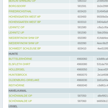
BERLIN-SPANDAU UP
580310
2c68509c
BORGSDORF
581591
1b2e2996
FRIEDRICHSTHAL
603420
314945d6
HOHENSAATEN WEST AP
603400
99309d3e
HOHENSAATEN WEST BP
603310
3404a6e5
LEHNITZ OP
581580
c8a1cf0a
LEHNITZ UP
581590
5bb1f56d
NIEDERFINOW SHW OP
692080
414dd4ee
NIEDERFINOW SHW UP
692090
4eec6b25
SCHWEDT SCHLEUSE BP
603410
4ee515f9
HUNTE
BUTTELERHÖRNE
4960060
b3d88ca6
ELSFLETH OHRT
4960080
531da758
HOLLERSIEL
4960050
2eacef2f
HUNTEBRÜCK
4960070
2e1d458b
OLDENBURG-DRIELAKE
4960030
1b51e55e
REITHÖRNE
4960040
c9df61c4
HAVELKANAL
SCHÖNWALDE OP
587050
d8ef9f21
SCHÖNWALDE UP
587060
b6650b13
IJSSEL