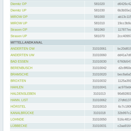
Diemitz OP
581020
d6426c42
Diemitz UP
581030
6b3b55e2
MIROW OP
581000
ab13c115
MIROW UP
581010
19cc3b9a
Strasen OP
581060
117877ec
Strasen UP
581070
2cc40997
MITTELLANDKANAL
ANDERTEN OW
31010061
bc20d819
ANDERTEN UW
31010060
dd41a7d6
BAD ESSEN
31010030
6760b547
BERENBUSCH
31010042
d2c8f60e
BRAMSCHE
31010020
bec8a6a5
BROXTEN
31010032
1125a391
HAHLEN
31010041
ac970eb0
HALDENSLEBEN
3101013
90d92801
HANN. LIST
31010062
27dfd137
HÖRSTEL
31010010
6c7c180f
KANALBRÜCKE
3101018
32b997c2
LOHNDE
31010050
516c4814
LÜBBECKE
31010031
c2aa9164