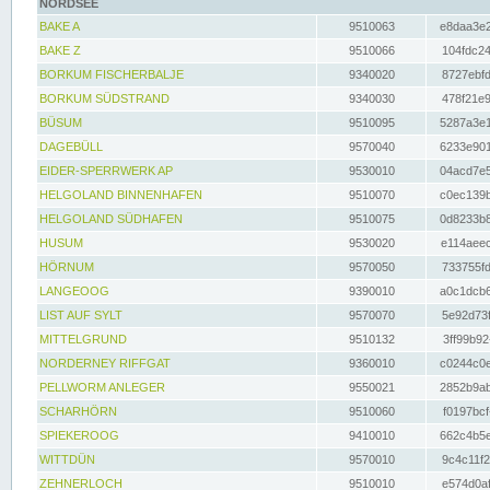
NORDSEE
BAKE A
9510063
e8daa3e2
BAKE Z
9510066
104fdc24
BORKUM FISCHERBALJE
9340020
8727ebfd
BORKUM SÜDSTRAND
9340030
478f21e9
BÜSUM
9510095
5287a3e1
DAGEBÜLL
9570040
6233e901
EIDER-SPERRWERK AP
9530010
04acd7e5
HELGOLAND BINNENHAFEN
9510070
c0ec139b
HELGOLAND SÜDHAFEN
9510075
0d8233b8
HUSUM
9530020
e114aeec
HÖRNUM
9570050
733755fd
LANGEOOG
9390010
a0c1dcb6
LIST AUF SYLT
9570070
5e92d73f
MITTELGRUND
9510132
3ff99b92
NORDERNEY RIFFGAT
9360010
c0244c0e
PELLWORM ANLEGER
9550021
2852b9ab
SCHARHÖRN
9510060
f0197bcf
SPIEKEROOG
9410010
662c4b5e
WITTDÜN
9570010
9c4c11f2
ZEHNERLOCH
9510010
e574d0af