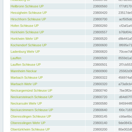
Heilbronn Schleuse UP
23800560
f77df170
Hessigheim Schleuse UP
23800420
23517de9
Hirschhorn Schleuse UP
23800700
acf505dd
Hofen Schleuse UP
23800260
cf2af1a4
Horkheim Schleuse UP
23800557
b76bf04c
Horkheim Wehr UP
23800520
d9b441a5
Kochendorf Schleuse UP
23800600
8f695e71
Ladenburg Wehr UP
23800820
70cee7df
Lauffen
23800500
8559d1a0
Lauffen Schleuse UP
23800501
2f7cb553
Mannheim Neckar
23800900
25582d3f
Marbach Schleuse UP
23800322
456974a8
Marbach Wehr UP
23800320
a73a9cb4
Neckargemünd Schleuse UP
23800740
7be3ff2e
Neckarsteinach Schleuse UP
23800720
d64d07f7
Neckarsulm Wehr UP
23800580
845944f8
Neckarzimmern Schleuse UP
23800640
f00c7183
Oberesslingen Schleuse UP
23800145
cbfae6bc
Oberesslingen Wehr UP
23800140
9de0843a
Obertürkheim Schleuse UP
23800200
80e002d8