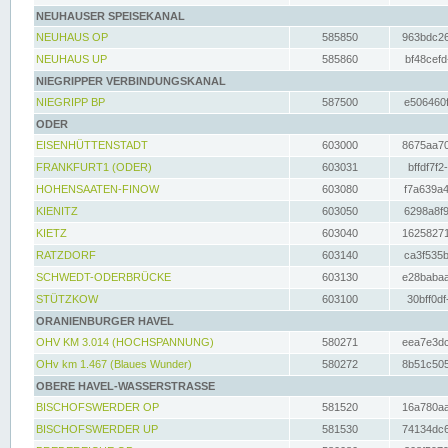
NEUHAUSER SPEISEKANAL
NEUHAUS OP
585850
963bdc26
NEUHAUS UP
585860
bf48cefd
NIEGRIPPER VERBINDUNGSKANAL
NIEGRIPP BP
587500
e506460f
ODER
EISENHÜTTENSTADT
603000
8675aa70
FRANKFURT1 (ODER)
603031
bffdf7f2
HOHENSAATEN-FINOW
603080
f7a639a4
KIENITZ
603050
6298a8f9
KIETZ
603040
16258271
RATZDORF
603140
ca3f535b
SCHWEDT-ODERBRÜCKE
603130
e28babaa
STÜTZKOW
603100
30bff0df
ORANIENBURGER HAVEL
OHV KM 3.014 (HOCHSPANNUNG)
580271
eea7e3dc
OHv km 1.467 (Blaues Wunder)
580272
8b51c505
OBERE HAVEL-WASSERSTRASSE
BISCHOFSWERDER OP
581520
16a780aa
BISCHOFSWERDER UP
581530
74134dc6