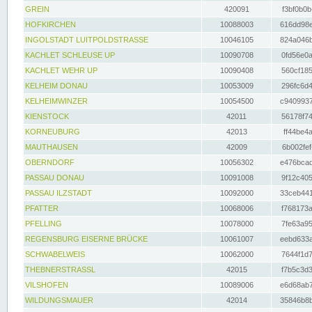
GREIN
420091
f3bf0b0b
HOFKIRCHEN
10088003
616dd98e
INGOLSTADT LUITPOLDSTRASSE
10046105
824a046b
KACHLET SCHLEUSE UP
10090708
0fd56e0a
KACHLET WEHR UP
10090408
560cf185
KELHEIM DONAU
10053009
296fc6d4
KELHEIMWINZER
10054500
c9409937
KIENSTOCK
42011
56178f74
KORNEUBURG
42013
ff44be4a
MAUTHAUSEN
42009
6b002fef
OBERNDORF
10056302
e476bcad
PASSAU DONAU
10091008
9f12c405
PASSAU ILZSTADT
10092000
33ceb441
PFATTER
10068006
f768173a
PFELLING
10078000
7fe63a95
REGENSBURG EISERNE BRÜCKE
10061007
eebd633a
SCHWABELWEIS
10062000
7644f1d7
THEBNERSTRASSL
42015
f7b5c3d3
VILSHOFEN
10089006
e6d68ab7
WILDUNGSMAUER
42014
35846b8b