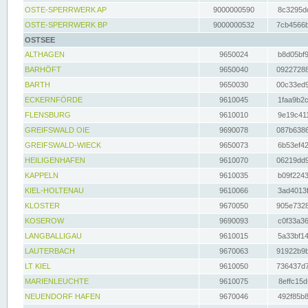
OSTE-SPERRWERK AP
9000000590
8c3295dc
OSTE-SPERRWERK BP
9000000532
7cb4566b
OSTSEE
ALTHAGEN
9650024
b8d05bf9
BARHÖFT
9650040
09227288
BARTH
9650030
00c33ed9
ECKERNFÖRDE
9610045
1faa9b2c
FLENSBURG
9610010
9e19c411
GREIFSWALD OIE
9690078
087b6386
GREIFSWALD-WIECK
9650073
6b53ef42
HEILIGENHAFEN
9610070
06219dd9
KAPPELN
9610035
b09f2243
KIEL-HOLTENAU
9610066
3ad4013f
KLOSTER
9670050
905e7328
KOSEROW
9690093
c0f33a36
LANGBALLIGAU
9610015
5a33bf14
LAUTERBACH
9670063
91922b9b
LT KIEL
9610050
736437d7
MARIENLEUCHTE
9610075
8effc15d
NEUENDORF HAFEN
9670046
492f85b8