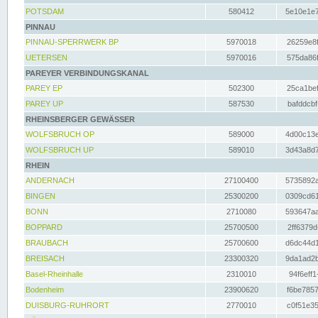
POTSDAM
580412
5e10e1e7
PINNAU
PINNAU-SPERRWERK BP
5970018
26259e8f
UETERSEN
5970016
575da86f
PAREYER VERBINDUNGSKANAL
PAREY EP
502300
25ca1bef
PAREY UP
587530
bafddcbf
RHEINSBERGER GEWÄSSER
WOLFSBRUCH OP
589000
4d00c13e
WOLFSBRUCH UP
589010
3d43a8d7
RHEIN
ANDERNACH
27100400
5735892a
BINGEN
25300200
0309cd61
BONN
2710080
593647aa
BOPPARD
25700500
2ff6379d
BRAUBACH
25700600
d6dc44d1
BREISACH
23300320
9da1ad2b
Basel-Rheinhalle
2310010
94f6eff1
Bodenheim
23900620
f6be7857
DUISBURG-RUHRORT
2770010
c0f51e35