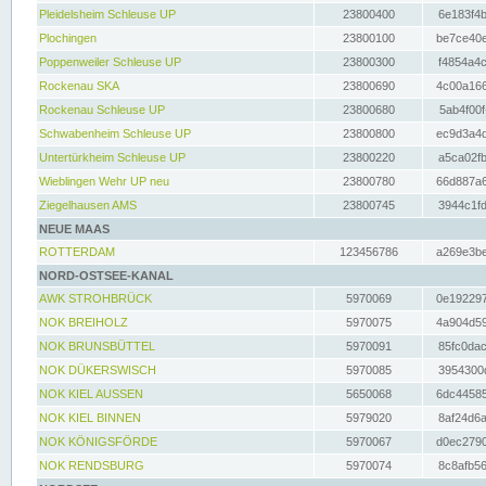
Pleidelsheim Schleuse UP
23800400
6e183f4b
Plochingen
23800100
be7ce40e
Poppenweiler Schleuse UP
23800300
f4854a4c
Rockenau SKA
23800690
4c00a166
Rockenau Schleuse UP
23800680
5ab4f00f
Schwabenheim Schleuse UP
23800800
ec9d3a4d
Untertürkheim Schleuse UP
23800220
a5ca02fb
Wieblingen Wehr UP neu
23800780
66d887a6
Ziegelhausen AMS
23800745
3944c1fd
NEUE MAAS
ROTTERDAM
123456786
a269e3be
NORD-OSTSEE-KANAL
AWK STROHBRÜCK
5970069
0e192297
NOK BREIHOLZ
5970075
4a904d59
NOK BRUNSBÜTTEL
5970091
85fc0dac
NOK DÜKERSWISCH
5970085
3954300d
NOK KIEL AUSSEN
5650068
6dc44585
NOK KIEL BINNEN
5979020
8af24d6a
NOK KÖNIGSFÖRDE
5970067
d0ec2790
NOK RENDSBURG
5970074
8c8afb56