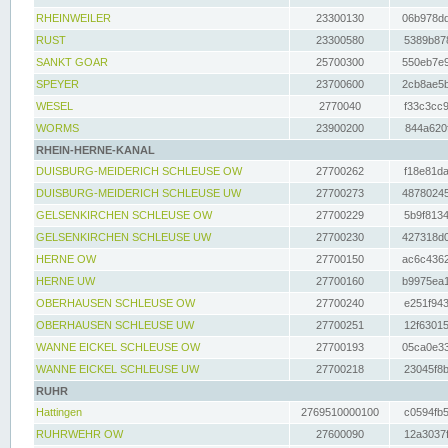
RHEINWEILER
23300130
06b978dd
RUST
23300580
5389b878
SANKT GOAR
25700300
550eb7e9
SPEYER
23700600
2cb8ae5b
WESEL
2770040
f33c3cc9
WORMS
23900200
844a620f
RHEIN-HERNE-KANAL
DUISBURG-MEIDERICH SCHLEUSE OW
27700262
f18e81da
DUISBURG-MEIDERICH SCHLEUSE UW
27700273
48780245
GELSENKIRCHEN SCHLEUSE OW
27700229
5b9f8134
GELSENKIRCHEN SCHLEUSE UW
27700230
427318d0
HERNE OW
27700150
ac6c4362
HERNE UW
27700160
b9975ea1
OBERHAUSEN SCHLEUSE OW
27700240
e251f943
OBERHAUSEN SCHLEUSE UW
27700251
12f63015
WANNE EICKEL SCHLEUSE OW
27700193
05ca0e33
WANNE EICKEL SCHLEUSE UW
27700218
23045f8b
RUHR
Hattingen
2769510000100
c0594fb5
RUHRWEHR OW
27600090
12a3037f