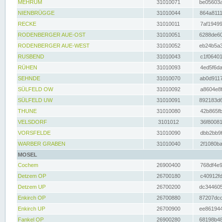
MEHRUM
31010071
be05603a
NIENBRÜGGE
31010044
864a8111
RECKE
31010011
7af19499
RODENBERGER AUE-OST
31010051
6288de60
RODENBERGER AUE-WEST
31010052
eb24b5a3
RUSBEND
31010043
c1f06401
RÜHEN
31010093
4ed5f6da
SEHNDE
31010070
ab0d9117
SÜLFELD OW
31010092
a8604e8f
SÜLFELD UW
31010091
892183d6
THUNE
31010080
42b865fb
VELSDORF
3101012
36f80081
VORSFELDE
31010090
dbb2bb9f
WARBER GRABEN
31010040
2f1080ba
MOSEL
Cochem
26900400
768df4e9
Detzem OP
26700180
c40912fd
Detzem UP
26700200
dc344605
Enkirch OP
26700880
87207dcd
Enkirch UP
26700900
ee861944
Fankel OP
26900280
68198b48