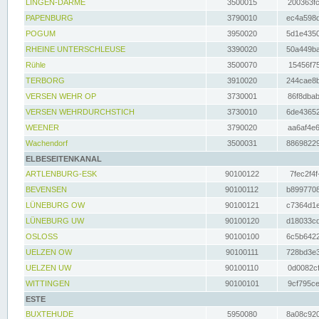
LINGEN-DARME
3500015
200363fc
PAPENBURG
3790010
ec4a598d
POGUM
3950020
5d1e4350
RHEINE UNTERSCHLEUSE
3390020
50a449ba
Rühle
3500070
15456f75
TERBORG
3910020
244cae8b
VERSEN WEHR OP
3730001
86f8dbab
VERSEN WEHRDURCHSTICH
3730010
6de43652
WEENER
3790020
aa6af4e6
Wachendorf
3500031
88698229
ELBESEITENKANAL
ARTLENBURG-ESK
90100122
7fec2f4f
BEVENSEN
90100112
b8997708
LÜNEBURG OW
90100121
c7364d1e
LÜNEBURG UW
90100120
d18033cd
OSLOSS
90100100
6c5b6422
UELZEN OW
90100111
728bd3e3
UELZEN UW
90100110
0d0082cf
WITTINGEN
90100101
9cf795ce
ESTE
BUXTEHUDE
5950080
8a08c920