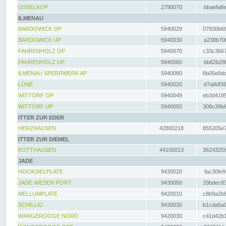
IJSSELKOP
2790070
bbaefa8e
ILMENAU
BARDOWICK OP
5940029
07830b68
BARDOWICK UP
5940030
a238b70f
FAHRENHOLZ OP
5940070
c33c3667
FAHRENHOLZ UP
5940060
bb62b28f
ILMENAU SPERRWERK AP
5940080
6b05e8dc
LÜNE
5940020
d7a8df36
WITTORF OP
5940049
eb3d4195
WITTORF UP
5940050
308c39b6
ITTER ZUR EDER
HERZHAUSEN
42800218
855205e7
ITTER ZUR DIEMEL
KOTTHAUSEN
44100013
36243256
JADE
HOOKSIELPLATE
9430020
fac30fe9
JADE-WESER-PORT
9430050
33bdec83
MELLUMPLATE
9420010
c8b9a2b6
SCHILLIG
9430030
b1cda5a0
WANGEROOGE NORD
9420030
c41d42b1