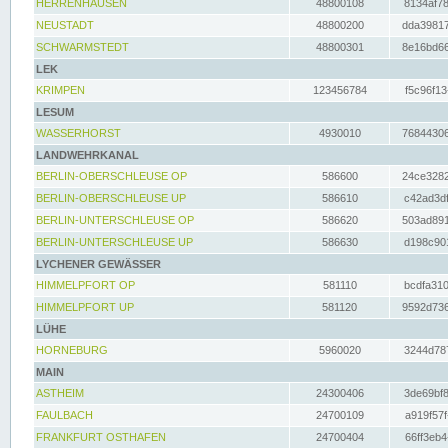
HERRENHAUSEN
48800108
8134af78
NEUSTADT
48800200
dda39817
SCHWARMSTEDT
48800301
8e16bd66
LEK
KRIMPEN
123456784
f5c96f13
LESUM
WASSERHORST
4930010
76844306
LANDWEHRKANAL
BERLIN-OBERSCHLEUSE OP
586600
24ce3282
BERLIN-OBERSCHLEUSE UP
586610
c42ad3df
BERLIN-UNTERSCHLEUSE OP
586620
503ad891
BERLIN-UNTERSCHLEUSE UP
586630
d198c901
LYCHENER GEWÄSSER
HIMMELPFORT OP
581110
bcdfa310
HIMMELPFORT UP
581120
9592d736
LÜHE
HORNEBURG
5960020
3244d787
MAIN
ASTHEIM
24300406
3de69bf8
FAULBACH
24700109
a919f57f
FRANKFURT OSTHAFEN
24700404
66ff3eb4