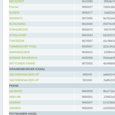
NEUSTADT
9610080
3f0b6b74
Prerow
9650027
7d50c68c
RUDEN
9690077
1fa822e6
SASSNITZ
9670065
9e7b2a4d
SCHLESWIG
9610040
09370c05
STAHLBRODE
9650070
340707f4
STRALSUND
9650043
b9163121
THIESSOW
9670067
d1c9bb3c
TIMMENDORF POEL
9630007
d22c341b
WARNEMÜNDE
9640015
220ff4c6
WISMAR-BAUMHAUS
9630008
95a0ab45
WITTOWER FÄHRE
9670055
4b348b56
ORANIENBURGER KANAL
SACHSENHAUSEN OP
580240
adbd3144
SACHSENHAUSEN UP
581840
0a6fe221
PEENE
AALBUDE
9660009
8ba772ed
ANKLAM
9660001
22fd01e0
DEMMIN
9660007
b7e238e8
JARMEN
9660005
a3328262
POTSDAMER HAVEL