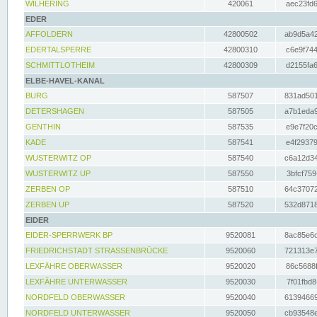
WILHERING
420061
aec23fd6
EDER
AFFOLDERN
42800502
ab9d5a42
EDERTALSPERRE
42800310
c6e9f744
SCHMITTLOTHEIM
42800309
d2155fa6
ELBE-HAVEL-KANAL
BURG
587507
831ad501
DETERSHAGEN
587505
a7b1eda9
GENTHIN
587535
e9e7f20c
KADE
587541
e4f29379
WUSTERWITZ OP
587540
c6a12d34
WUSTERWITZ UP
587550
3bfcf759
ZERBEN OP
587510
64c37072
ZERBEN UP
587520
532d8718
EIDER
EIDER-SPERRWERK BP
9520081
8ac85e6c
FRIEDRICHSTADT STRASSENBRÜCKE
9520060
721313e7
LEXFÄHRE OBERWASSER
9520020
86c5688f
LEXFÄHRE UNTERWASSER
9520030
7f01fbd8
NORDFELD OBERWASSER
9520040
61394669
NORDFELD UNTERWASSER
9520050
cb93548e