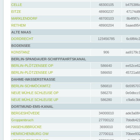
CELLE
48300105
b475386c
EITZE
48900237
47174d8f
MARKLENDORF
48700103
8b4f9f7c
RETHEM
48900204
5aaed954
ALTE MAAS
DORDRECHT
123456785
6c6f84c2
BODENSEE
KONSTANZ
906
aa9179c1
BERLIN-SPANDAUER-SCHIFFFAHRTSKANAL
BERLIN-PLÖTZENSEE OP
586640
ee52ce62
BERLIN-PLÖTZENSEE UP
586650
45721a68
DAHME-WASSERSTRASSE
BERLIN-SCHMÖCKWITZ
586810
6b595707
NEUE MÜHLE SCHLEUSE OP
586270
0e0dbcc9
NEUE MÜHLE SCHLEUSE UP
586280
c9a6c3bf
DORTMUND-EMS-KANAL
BERGESHÖVEDE
34000010
ade3a084
Groppenbruch
27700122
7bbdb421
HASEHUBBRÜCKE
3690010
04572010
HENRICHENBURG OW
27700111
70bee932