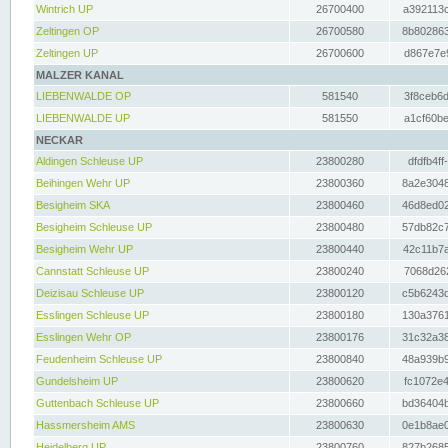
Wintrich UP
26700400
a392113c
Zeltingen OP
26700580
8b802863
Zeltingen UP
26700600
d867e7e9
MALZER KANAL
LIEBENWALDE OP
581540
3f8ceb6d
LIEBENWALDE UP
581550
a1cf60be
NECKAR
Aldingen Schleuse UP
23800280
dfdfb4ff
Beihingen Wehr UP
23800360
8a2e3048
Besigheim SKA
23800460
46d8ed02
Besigheim Schleuse UP
23800480
57db82c7
Besigheim Wehr UP
23800440
42c11b7a
Cannstatt Schleuse UP
23800240
7068d262
Deizisau Schleuse UP
23800120
c5b6243d
Esslingen Schleuse UP
23800180
130a3761
Esslingen Wehr OP
23800176
31c32a38
Feudenheim Schleuse UP
23800840
48a939b9
Gundelsheim UP
23800620
fc1072e4
Guttenbach Schleuse UP
23800660
bd36404b
Hassmersheim AMS
23800630
0e1b8ae0
Heidelberg UP
23800760
827b2685