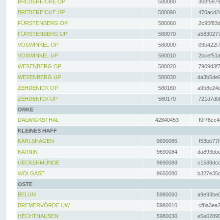
BREDEREICHE OP
580080
308f5979
BREDEREICHE UP
580090
470acd2a
FÜRSTENBERG OP
580060
2c95f83d
FÜRSTENBERG UP
580070
a5830277
VOßWINKEL OP
580000
09b422f7
VOßWINKEL UP
580010
2bcef51a
WESENBERG OP
580020
7909d3f7
WESENBERG UP
580030
da3b5de9
ZEHDENICK OP
580160
a9b8e24c
ZEHDENICK UP
580170
721d7dbf
ORKE
DALWIGKSTHAL
42840453
f0f78cc4
KLEINES HAFF
KARLSHAGEN
9690085
f53bb77f
KARNIN
9690084
da893bbd
UECKERMÜNDE
9690088
c1588dcc
WOLGAST
9650080
b327e35c
OSTE
BELUM
5980060
a9e93be0
BREMERVÖRDE UW
5980010
cf8a3ea2
HECHTHAUSEN
5980030
e5e02890