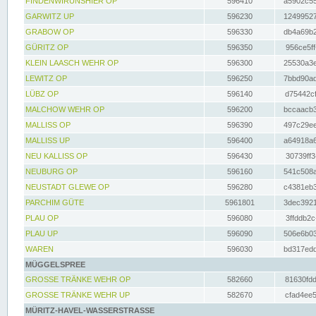
FINDENWIRUNSHIER OP
596410
a5902c55
GARWITZ UP
596230
12499527
GRABOW OP
596330
db4a69b2
GÜRITZ OP
596350
956ce5ff
KLEIN LAASCH WEHR OP
596300
25530a3e
LEWITZ OP
596250
7bbd90ad
LÜBZ OP
596140
d75442cf
MALCHOW WEHR OP
596200
bccaacb3
MALLISS OP
596390
497c29ee
MALLISS UP
596400
a64918a6
NEU KALLISS OP
596430
30739ff3
NEUBURG OP
596160
541c508a
NEUSTADT GLEWE OP
596280
c4381eb3
PARCHIM GÜTE
5961801
3dec3921
PLAU OP
596080
3ffddb2c
PLAU UP
596090
506e6b03
WAREN
596030
bd317edd
MÜGGELSPREE
GROSSE TRÄNKE WEHR OP
582660
81630fdd
GROSSE TRÄNKE WEHR UP
582670
cfad4ee5
MÜRITZ-HAVEL-WASSERSTRASSE