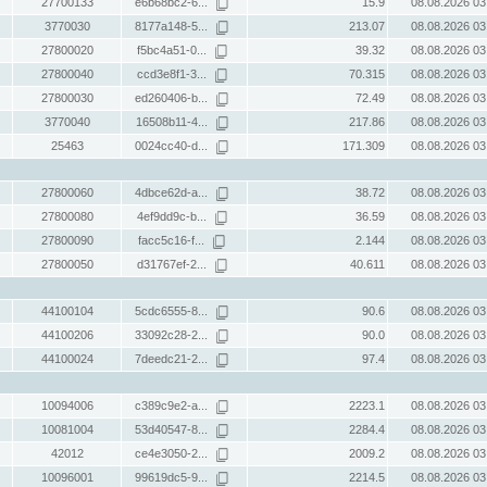
27700133
e6b68bc2-6...
15.9
08.08.2026 03
3770030
8177a148-5...
213.07
08.08.2026 03
27800020
f5bc4a51-0...
39.32
08.08.2026 03
27800040
ccd3e8f1-3...
70.315
08.08.2026 03
27800030
ed260406-b...
72.49
08.08.2026 03
3770040
16508b11-4...
217.86
08.08.2026 03
25463
0024cc40-d...
171.309
08.08.2026 03
27800060
4dbce62d-a...
38.72
08.08.2026 03
27800080
4ef9dd9c-b...
36.59
08.08.2026 03
27800090
facc5c16-f...
2.144
08.08.2026 03
27800050
d31767ef-2...
40.611
08.08.2026 03
44100104
5cdc6555-8...
90.6
08.08.2026 03
44100206
33092c28-2...
90.0
08.08.2026 03
44100024
7deedc21-2...
97.4
08.08.2026 03
10094006
c389c9e2-a...
2223.1
08.08.2026 03
10081004
53d40547-8...
2284.4
08.08.2026 03
42012
ce4e3050-2...
2009.2
08.08.2026 03
10096001
99619dc5-9...
2214.5
08.08.2026 03