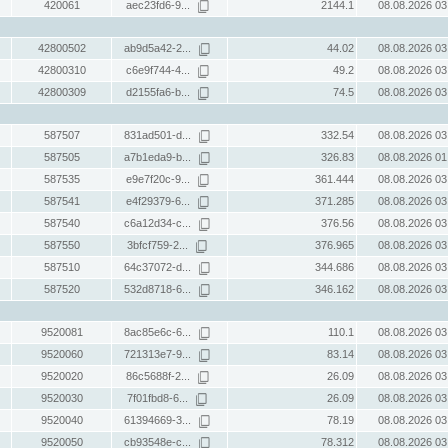
420061
aec23fd6-9...
2144.1
08.08.2026 03
42800502
ab9d5a42-2...
44.02
08.08.2026 03
42800310
c6e9f744-4...
49.2
08.08.2026 03
42800309
d2155fa6-b...
74.5
08.08.2026 03
587507
831ad501-d...
332.54
08.08.2026 03
587505
a7b1eda9-b...
326.83
08.08.2026 01
587535
e9e7f20c-9...
361.444
08.08.2026 03
587541
e4f29379-6...
371.285
08.08.2026 03
587540
c6a12d34-c...
376.56
08.08.2026 03
587550
3bfcf759-2...
376.965
08.08.2026 03
587510
64c37072-d...
344.686
08.08.2026 03
587520
532d8718-6...
346.162
08.08.2026 03
9520081
8ac85e6c-6...
110.1
08.08.2026 03
9520060
721313e7-9...
83.14
08.08.2026 03
9520020
86c5688f-2...
26.09
08.08.2026 03
9520030
7f01fbd8-6...
26.09
08.08.2026 03
9520040
61394669-3...
78.19
08.08.2026 03
9520050
cb93548e-c...
78.312
08.08.2026 03