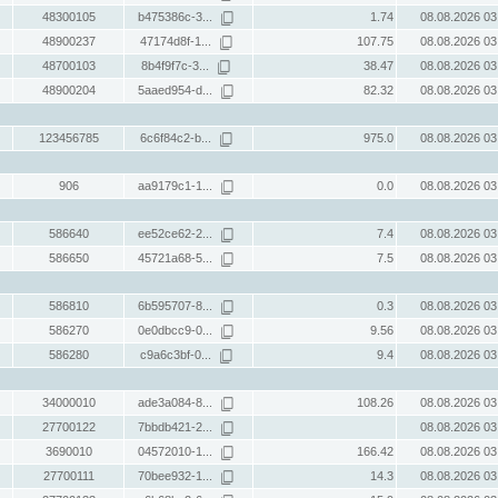
48300105
b475386c-3...
1.74
08.08.2026 03
48900237
47174d8f-1...
107.75
08.08.2026 03
48700103
8b4f9f7c-3...
38.47
08.08.2026 03
48900204
5aaed954-d...
82.32
08.08.2026 03
123456785
6c6f84c2-b...
975.0
08.08.2026 03
906
aa9179c1-1...
0.0
08.08.2026 03
586640
ee52ce62-2...
7.4
08.08.2026 03
586650
45721a68-5...
7.5
08.08.2026 03
586810
6b595707-8...
0.3
08.08.2026 03
586270
0e0dbcc9-0...
9.56
08.08.2026 03
586280
c9a6c3bf-0...
9.4
08.08.2026 03
34000010
ade3a084-8...
108.26
08.08.2026 03
27700122
7bbdb421-2...
08.08.2026 03
3690010
04572010-1...
166.42
08.08.2026 03
27700111
70bee932-1...
14.3
08.08.2026 03