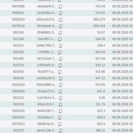
5970096
eb90bd3f-5...
703.44
08.08.2026 03
5990011
5140295e-b...
714.02
08.08.2026 03
5950010
b02ce5c0-6...
605.273
08.08.2026 03
5970019
391bbba5-8...
658.444
08.08.2026 03
501040
85d686f1-5...
34.67
08.08.2026 03
501330
f3dc8f07-c...
184.45
08.08.2026 03
501110
b04b739d-7...
108.4
08.08.2026 03
502250
133f0f6c-2...
350.64
08.08.2026 03
501490
e97116a4-7...
257.84
08.08.2026 03
502210
e30f2e83-b...
333.12
08.08.2026 03
502430
f4c55f77-a...
416.06
08.08.2026 03
503030
e32b0a28-8...
447.22
08.08.2026 03
5910010
550e3885-a...
474.56
08.08.2026 03
5950090
f3c6ee73-5...
641.0
08.08.2026 03
501010
7cb7461b-3...
2.05
08.08.2026 03
502130
90bcb315-f...
311.76
08.08.2026 03
5952030
fed4c295-7...
615.3
08.08.2026 03
5952060
816affba-0...
628.9
08.08.2026 03
5970013
80f0fc4d-9...
654.9
08.08.2026 03
502370
de4cc1db-5...
396.11
08.08.2026 03