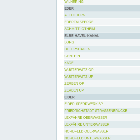
WILHERING
EDER
AFFOLDERN
EDERTALSPERRE
SCHMITTLOTHEIM
ELBE-HAVEL-KANAL
BURG
DETERSHAGEN
GENTHIN
KADE
WUSTERWITZ OP
WUSTERWITZ UP
ZERBEN OP
ZERBEN UP
EIDER
EIDER-SPERRWERK BP
FRIEDRICHSTADT STRASSENBRÜCKE
LEXFÄHRE OBERWASSER
LEXFÄHRE UNTERWASSER
NORDFELD OBERWASSER
NORDFELD UNTERWASSER