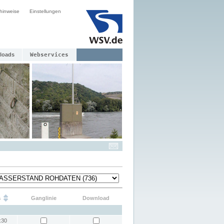
hinweise
Einstellungen
loads
Webservices
s
Ganglinie
Download
:30