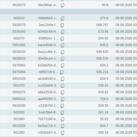
9520070
00e386ac-e...
99.8
08.08.2026 03
502010
094b96e5-c...
274.8
08.08.2026 03
5930070
2ee12b9a-f...
588.787
08.08.2026 03
5930050
b3492c68-8...
573.86
08.08.2026 03
502070
939f82ec-1...
294.82
08.08.2026 03
5952065
bacb459b-0...
635.0
08.08.2026 03
5930020
6aa1cd8e-e...
549.633
08.08.2026 03
5930033
33e0bce0-1...
558.534
08.08.2026 03
5970050
610ab204-d...
684.2
08.08.2026 03
5970094
d4f5f719-8...
695.214
08.08.2026 03
5952020
ae1b91d0-e...
609.9
08.08.2026 03
501470
1ce53a59-3...
236.31
08.08.2026 03
5950070
e6b42536-6...
634.42
08.08.2026 03
5990020
aad49293-2...
724.0
08.08.2026 03
5910030
c233674f-2...
509.35
08.08.2026 03
502000
1edc5fa4-8...
261.16
08.08.2026 03
501060
70272185-b...
55.63
08.08.2026 03
5910025
6e3ea719-4...
504.7
08.08.2026 03
501390
c093b557-4...
200.15
08.08.2026 03