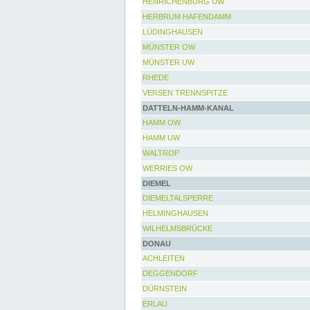
HENRICHENBURG UW
HERBRUM HAFENDAMM
LÜDINGHAUSEN
MÜNSTER OW
MÜNSTER UW
RHEDE
VERSEN TRENNSPITZE
DATTELN-HAMM-KANAL
HAMM OW
HAMM UW
WALTROP
WERRIES OW
DIEMEL
DIEMELTALSPERRE
HELMINGHAUSEN
WILHELMSBRÜCKE
DONAU
ACHLEITEN
DEGGENDORF
DÜRNSTEIN
ERLAU