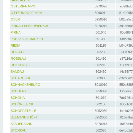
OSTERIFF MPM
5970096
eb90bd3f
OTTERNDORF MPM
5990011
5140295e
OVER
5950010
b02ce5c0
PINNAU-SPERRWERK AP
5970019
391bbba5
PIRNA
501040
85d686f1
PRETZSCH-MAUKEN
501330
f3dc8f07
RIESA
501110
b04b739d
ROGÄTZ
502250
133f0f6c
ROSSLAU
501490
e97116a4
ROTHENSEE
502210
e30f2e83
SANDAU
502430
f4c55f77
SCHARLEUK
503030
e32b0a28
SCHNACKENBURG
5910010
550e3885
SCHULAU
5950090
f3c6ee73
SCHÖNA
501010
7cb7461b
SCHÖNEBECK
502130
90bcb315
SCHÖPFSTELLE
5952030
fed4c295
SEEMANNSHÖFT
5952060
816affba
STADERSAND
5970013
80f0fc4d
STORKAU
502370
de4cc1db