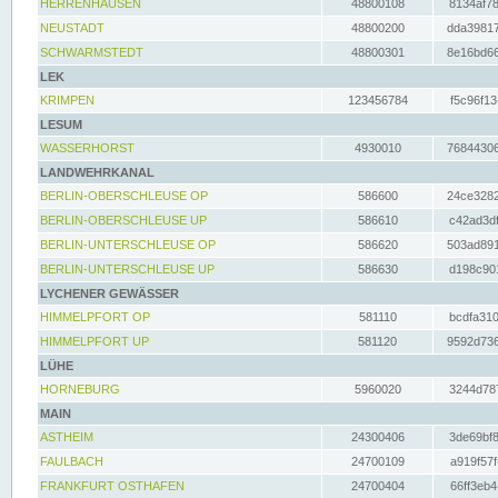
HERRENHAUSEN
48800108
8134af78
NEUSTADT
48800200
dda39817
SCHWARMSTEDT
48800301
8e16bd66
LEK
KRIMPEN
123456784
f5c96f13
LESUM
WASSERHORST
4930010
76844306
LANDWEHRKANAL
BERLIN-OBERSCHLEUSE OP
586600
24ce3282
BERLIN-OBERSCHLEUSE UP
586610
c42ad3df
BERLIN-UNTERSCHLEUSE OP
586620
503ad891
BERLIN-UNTERSCHLEUSE UP
586630
d198c901
LYCHENER GEWÄSSER
HIMMELPFORT OP
581110
bcdfa310
HIMMELPFORT UP
581120
9592d736
LÜHE
HORNEBURG
5960020
3244d787
MAIN
ASTHEIM
24300406
3de69bf8
FAULBACH
24700109
a919f57f
FRANKFURT OSTHAFEN
24700404
66ff3eb4