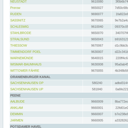
NEUSTADT
9610080
3f0b6b74
Prerow
9650027
7d50c68c
RUDEN
9690077
1fa822e6
SASSNITZ
9670065
9e7b2a4d
SCHLESWIG
9610040
09370c05
STAHLBRODE
9650070
340707f4
STRALSUND
9650043
b9163121
THIESSOW
9670067
d1c9bb3c
TIMMENDORF POEL
9630007
d22c341b
WARNEMÜNDE
9640015
220ff4c6
WISMAR-BAUMHAUS
9630008
95a0ab45
WITTOWER FÄHRE
9670055
4b348b56
ORANIENBURGER KANAL
SACHSENHAUSEN OP
580240
adbd3144
SACHSENHAUSEN UP
581840
0a6fe221
PEENE
AALBUDE
9660009
8ba772ed
ANKLAM
9660001
22fd01e0
DEMMIN
9660007
b7e238e8
JARMEN
9660005
a3328262
POTSDAMER HAVEL