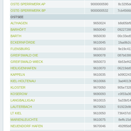
OSTE-SPERRWERK AP
9000000590
8c3295dc
OSTE-SPERRWERK BP
9000000532
7cb4566b
OSTSEE
ALTHAGEN
9650024
b8d05bf9
BARHÖFT
9650040
09227288
BARTH
9650030
00c33ed9
ECKERNFÖRDE
9610045
1faa9b2c
FLENSBURG
9610010
9e19c411
GREIFSWALD OIE
9690078
087b6386
GREIFSWALD-WIECK
9650073
6b53ef42
HEILIGENHAFEN
9610070
06219dd9
KAPPELN
9610035
b09f2243
KIEL-HOLTENAU
9610066
3ad4013f
KLOSTER
9670050
905e7328
KOSEROW
9690093
c0f33a36
LANGBALLIGAU
9610015
5a33bf14
LAUTERBACH
9670063
91922b9b
LT KIEL
9610050
736437d7
MARIENLEUCHTE
9610075
8effc15d
NEUENDORF HAFEN
9670046
492f85b8