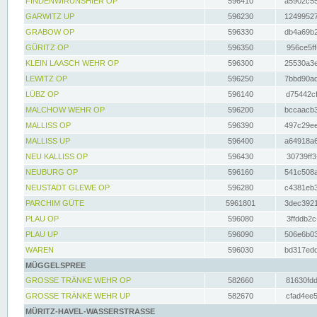
FINDENWIRUNSHIER OP
596410
a5902c55
GARWITZ UP
596230
12499527
GRABOW OP
596330
db4a69b2
GÜRITZ OP
596350
956ce5ff
KLEIN LAASCH WEHR OP
596300
25530a3e
LEWITZ OP
596250
7bbd90ad
LÜBZ OP
596140
d75442cf
MALCHOW WEHR OP
596200
bccaacb3
MALLISS OP
596390
497c29ee
MALLISS UP
596400
a64918a6
NEU KALLISS OP
596430
30739ff3
NEUBURG OP
596160
541c508a
NEUSTADT GLEWE OP
596280
c4381eb3
PARCHIM GÜTE
5961801
3dec3921
PLAU OP
596080
3ffddb2c
PLAU UP
596090
506e6b03
WAREN
596030
bd317edd
MÜGGELSPREE
GROSSE TRÄNKE WEHR OP
582660
81630fdd
GROSSE TRÄNKE WEHR UP
582670
cfad4ee5
MÜRITZ-HAVEL-WASSERSTRASSE