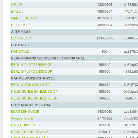
CELLE
48300105
b475386c
EITZE
48900237
47174d8f
MARKLENDORF
48700103
8b4f9f7c
RETHEM
48900204
5aaed954
ALTE MAAS
DORDRECHT
123456785
6c6f84c2
BODENSEE
KONSTANZ
906
aa9179c1
BERLIN-SPANDAUER-SCHIFFFAHRTSKANAL
BERLIN-PLÖTZENSEE OP
586640
ee52ce62
BERLIN-PLÖTZENSEE UP
586650
45721a68
DAHME-WASSERSTRASSE
BERLIN-SCHMÖCKWITZ
586810
6b595707
NEUE MÜHLE SCHLEUSE OP
586270
0e0dbcc9
NEUE MÜHLE SCHLEUSE UP
586280
c9a6c3bf
DORTMUND-EMS-KANAL
BERGESHÖVEDE
34000010
ade3a084
Groppenbruch
27700122
7bbdb421
HASEHUBBRÜCKE
3690010
04572010
HENRICHENBURG OW
27700111
70bee932