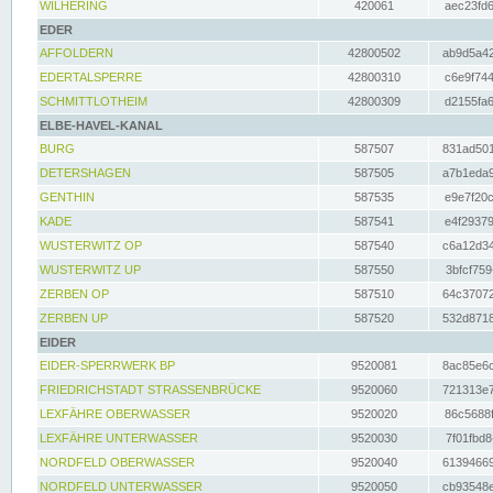
WILHERING
420061
aec23fd6
EDER
AFFOLDERN
42800502
ab9d5a42
EDERTALSPERRE
42800310
c6e9f744
SCHMITTLOTHEIM
42800309
d2155fa6
ELBE-HAVEL-KANAL
BURG
587507
831ad501
DETERSHAGEN
587505
a7b1eda9
GENTHIN
587535
e9e7f20c
KADE
587541
e4f29379
WUSTERWITZ OP
587540
c6a12d34
WUSTERWITZ UP
587550
3bfcf759
ZERBEN OP
587510
64c37072
ZERBEN UP
587520
532d8718
EIDER
EIDER-SPERRWERK BP
9520081
8ac85e6c
FRIEDRICHSTADT STRASSENBRÜCKE
9520060
721313e7
LEXFÄHRE OBERWASSER
9520020
86c5688f
LEXFÄHRE UNTERWASSER
9520030
7f01fbd8
NORDFELD OBERWASSER
9520040
61394669
NORDFELD UNTERWASSER
9520050
cb93548e