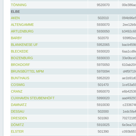
TÖNNING
9520070
00e386ac
ELBE
AKEN
502010
094b96e5
ALTENGAMME
5930070
2ee12b9a
ARTLENBURG
5930050
b3492c68
BARBY
502070
939f82ec
BLANKENESE UF
5952065
bacb459b
BLECKEDE
5930020
6aa1cd8e
BOIZENBURG
5930033
33e0bce0
BROKDORF
5970050
610ab204
BRUNSBÜTTEL MPM
5970094
d4f5f719
BUNTHAUS
5952020
ae1b91d0
COSWIG
501470
1ce53a59
CRANZ
5950070
e6b42536
CUXHAVEN STEUBENHÖFT
5990020
aad49293
DAMNATZ
5910030
c233674f
DESSAU
502000
1edc5fa4
DRESDEN
501060
70272185
DÖMITZ
5910025
6e3ea719
ELSTER
501390
c093b557