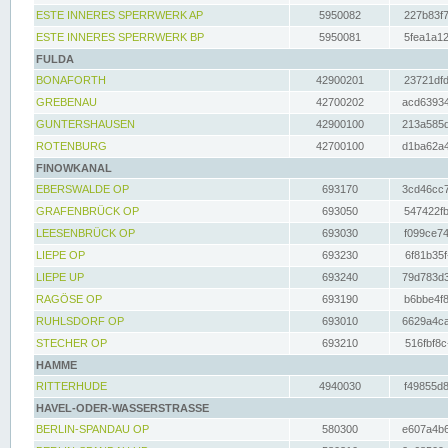
ESTE INNERES SPERRWERK AP
5950082
227b83f7
ESTE INNERES SPERRWERK BP
5950081
5fea1a12
FULDA
BONAFORTH
42900201
23721dfd
GREBENAU
42700202
acd63934
GUNTERSHAUSEN
42900100
213a585d
ROTENBURG
42700100
d1ba62a4
FINOWKANAL
EBERSWALDE OP
693170
3cd46cc7
GRAFENBRÜCK OP
693050
547422fb
LEESENBRÜCK OP
693030
f099ce74
LIEPE OP
693230
6f81b35f
LIEPE UP
693240
79d783d3
RAGÖSE OP
693190
b6bbe4f8
RUHLSDORF OP
693010
6629a4ca
STECHER OP
693210
516fbf8c
HAMME
RITTERHUDE
4940030
f49855d8
HAVEL-ODER-WASSERSTRASSE
BERLIN-SPANDAU OP
580300
e607a4b6