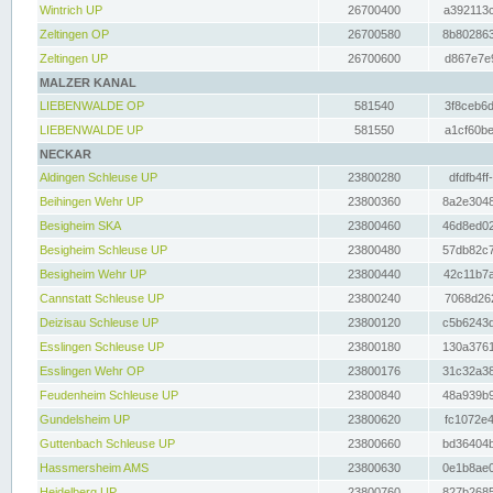
Wintrich UP
26700400
a392113c
Zeltingen OP
26700580
8b802863
Zeltingen UP
26700600
d867e7e9
MALZER KANAL
LIEBENWALDE OP
581540
3f8ceb6d
LIEBENWALDE UP
581550
a1cf60be
NECKAR
Aldingen Schleuse UP
23800280
dfdfb4ff
Beihingen Wehr UP
23800360
8a2e3048
Besigheim SKA
23800460
46d8ed02
Besigheim Schleuse UP
23800480
57db82c7
Besigheim Wehr UP
23800440
42c11b7a
Cannstatt Schleuse UP
23800240
7068d262
Deizisau Schleuse UP
23800120
c5b6243d
Esslingen Schleuse UP
23800180
130a3761
Esslingen Wehr OP
23800176
31c32a38
Feudenheim Schleuse UP
23800840
48a939b9
Gundelsheim UP
23800620
fc1072e4
Guttenbach Schleuse UP
23800660
bd36404b
Hassmersheim AMS
23800630
0e1b8ae0
Heidelberg UP
23800760
827b2685