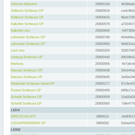
Giessen Klärwerk
25800100
4b386a6a
Hollerich Schleuse OP
25800618
cedc9b0c
Hollerich Schleuse UP
25800620
9beb7290
Kalkofen Schleuse OP
25800578
a7034573
Kalkofen neu
25800600
64f735fd
Lahnstein Schleuse OP
25800798
664d68ea
Lahnstein Schleuse UP
25800800
6b6b31e2
Leun neu
25800200
32807065
Limburg Schleuse UP
25800440
89038b42
Marburg
25830056
4e7a6cfa
Nassau Schleuse OP
25800638
29cb44a2
Nassau Schleuse UP
25800640
3a90a346
Niederbiel Schleuse Kanal OP
25800177
57c8e437
Runkel Schleuse UP
25800400
b85b17cc
Scheidt Schleuse OP
25800558
15a50d2b
Scheidt Schleuse UP
25800560
7dfe4776
LEDA
DREYSCHLOOT
3880010
d4df3617
LEDASPERRWERK UP
3880050
5e6ae93a
LEINE