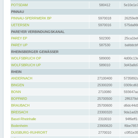
POTSDAM
580412
5e10e1e7
PINNAU
PINNAU-SPERRWERK BP
5970018
26259e8f
UETERSEN
5970016
575da86f
PAREYER VERBINDUNGSKANAL
PAREY EP
502300
25ca1bef
PAREY UP
587530
bafddcbf
RHEINSBERGER GEWÄSSER
WOLFSBRUCH OP
589000
4d00c13e
WOLFSBRUCH UP
589010
3d43a8d7
RHEIN
ANDERNACH
27100400
5735892a
BINGEN
25300200
0309cd61
BONN
2710080
593647aa
BOPPARD
25700500
2ff6379d
BRAUBACH
25700600
d6dc44d1
BREISACH
23300320
9da1ad2b
Basel-Rheinhalle
2310010
94f6eff1
Bodenheim
23900620
f6be7857
DUISBURG-RUHRORT
2770010
c0f51e35