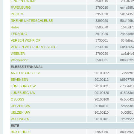
LINGEN-DARME
3500015
200363fc
PAPENBURG
3790010
ec4a598d
POGUM
3950020
5d1e4350
RHEINE UNTERSCHLEUSE
3390020
50a449ba
Rühle
3500070
15456f75
TERBORG
3910020
244cae8b
VERSEN WEHR OP
3730001
86f8dbab
VERSEN WEHRDURCHSTICH
3730010
6de43652
WEENER
3790020
aa6af4e6
Wachendorf
3500031
88698229
ELBESEITENKANAL
ARTLENBURG-ESK
90100122
7fec2f4f
BEVENSEN
90100112
b8997708
LÜNEBURG OW
90100121
c7364d1e
LÜNEBURG UW
90100120
d18033cd
OSLOSS
90100100
6c5b6422
UELZEN OW
90100111
728bd3e3
UELZEN UW
90100110
0d0082cf
WITTINGEN
90100101
9cf795ce
ESTE
BUXTEHUDE
5950080
8a08c920