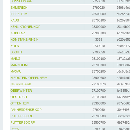
DÜSSELDORF
2750010
8f7e5f92
EMMERICH
2790020
9598e4cb
IFFEZHEIM
23500600
b02be240
KAUB
25700100
1d26e504
KEHL-KRONENHOF
23300900
23af9b02
KOBLENZ
25900700
4c7d796a
KONSTANZ-RHEIN
3329
e020e651
KÖLN
2730010
a6ee8177
LOBITH
2790050
efe13a3d
MAINZ
25100100
a37a9aa3
MANNHEIM
23700700
57090802
MAXAU
23700200
b6c6d5c8
NIERSTEIN-OPPENHEIM
23900600
d28e7ed1
Neuwied Stadt
27100370
dc407f1e
OBERWINTER
27100700
b45359df
OESTRICH
25100300
665be0fe
OTTENHEIM
23300800
787e5d63
PANNERDENSE KOP
2790060
3046493f
PHILIPPSBURG
23700500
88e972e1
PLITTERSDORF
23500700
6b774802
REES
2790010
2f025389