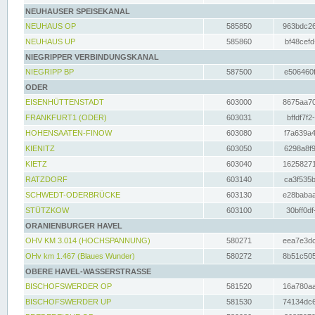
NEUHAUSER SPEISEKANAL
NEUHAUS OP
585850
963bdc26
NEUHAUS UP
585860
bf48cefd
NIEGRIPPER VERBINDUNGSKANAL
NIEGRIPP BP
587500
e506460f
ODER
EISENHÜTTENSTADT
603000
8675aa70
FRANKFURT1 (ODER)
603031
bffdf7f2
HOHENSAATEN-FINOW
603080
f7a639a4
KIENITZ
603050
6298a8f9
KIETZ
603040
16258271
RATZDORF
603140
ca3f535b
SCHWEDT-ODERBRÜCKE
603130
e28babaa
STÜTZKOW
603100
30bff0df
ORANIENBURGER HAVEL
OHV KM 3.014 (HOCHSPANNUNG)
580271
eea7e3dc
OHv km 1.467 (Blaues Wunder)
580272
8b51c505
OBERE HAVEL-WASSERSTRASSE
BISCHOFSWERDER OP
581520
16a780aa
BISCHOFSWERDER UP
581530
74134dc6