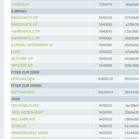
IJSSELKOP
2790070
bbaefa8e
ILMENAU
BARDOWICK OP
5940029
07830b68
BARDOWICK UP
5940030
a238b70f
FAHRENHOLZ OP
5940070
c33c3667
FAHRENHOLZ UP
5940060
bb62b28f
ILMENAU SPERRWERK AP
5940080
6b05e8dc
LÜNE
5940020
d7a8df36
WITTORF OP
5940049
eb3d4195
WITTORF UP
5940050
308c39b6
ITTER ZUR EDER
HERZHAUSEN
42800218
855205e7
ITTER ZUR DIEMEL
KOTTHAUSEN
44100013
36243256
JADE
HOOKSIELPLATE
9430020
fac30fe9
JADE-WESER-PORT
9430050
33bdec83
MELLUMPLATE
9420010
c8b9a2b6
SCHILLIG
9430030
b1cda5a0
WANGEROOGE NORD
9420030
c41d42b1