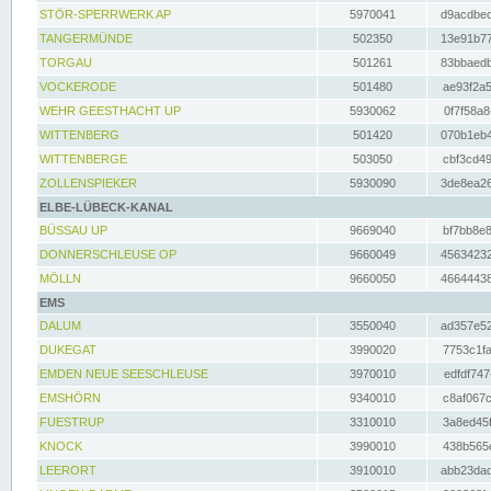
STÖR-SPERRWERK AP
5970041
d9acdbec
TANGERMÜNDE
502350
13e91b77
TORGAU
501261
83bbaedb
VOCKERODE
501480
ae93f2a5
WEHR GEESTHACHT UP
5930062
0f7f58a8
WITTENBERG
501420
070b1eb4
WITTENBERGE
503050
cbf3cd49
ZOLLENSPIEKER
5930090
3de8ea26
ELBE-LÜBECK-KANAL
BÜSSAU UP
9669040
bf7bb8e8
DONNERSCHLEUSE OP
9660049
45634232
MÖLLN
9660050
46644438
EMS
DALUM
3550040
ad357e52
DUKEGAT
3990020
7753c1fa
EMDEN NEUE SEESCHLEUSE
3970010
edfdf747
EMSHÖRN
9340010
c8af067c
FUESTRUP
3310010
3a8ed45f
KNOCK
3990010
438b565e
LEERORT
3910010
abb23dad