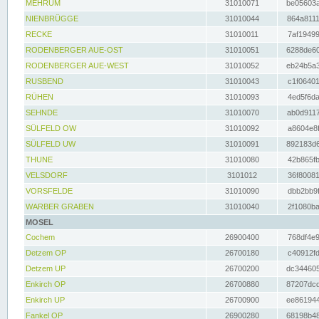
MEHRUM
31010071
be05603a
NIENBRÜGGE
31010044
864a8111
RECKE
31010011
7af19499
RODENBERGER AUE-OST
31010051
6288de60
RODENBERGER AUE-WEST
31010052
eb24b5a3
RUSBEND
31010043
c1f06401
RÜHEN
31010093
4ed5f6da
SEHNDE
31010070
ab0d9117
SÜLFELD OW
31010092
a8604e8f
SÜLFELD UW
31010091
892183d6
THUNE
31010080
42b865fb
VELSDORF
3101012
36f80081
VORSFELDE
31010090
dbb2bb9f
WARBER GRABEN
31010040
2f1080ba
MOSEL
Cochem
26900400
768df4e9
Detzem OP
26700180
c40912fd
Detzem UP
26700200
dc344605
Enkirch OP
26700880
87207dcd
Enkirch UP
26700900
ee861944
Fankel OP
26900280
68198b48