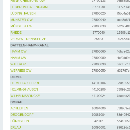
HENRICHENBURG UW
27700133
e6b68bc2
HERBRUM HAFENDAMM
3770030
8177a148
LÜDINGHAUSEN
27800020
f5bc4a51
MÜNSTER OW
27800040
ccd3e8f1
MÜNSTER UW
27800030
ed260406
RHEDE
3770040
16508b11
VERSEN TRENNSPITZE
25463
0024cc40
DATTELN-HAMM-KANAL
HAMM OW
27800060
4dbce62d
HAMM UW
27800080
4ef9dd9c
WALTROP
27800090
facc5c16
WERRIES OW
27800050
d31767ef
DIEMEL
DIEMELTALSPERRE
44100104
5cdc6555
HELMINGHAUSEN
44100206
33092c28
WILHELMSBRÜCKE
44100024
7deedc21
DONAU
ACHLEITEN
10094006
c389c9e2
DEGGENDORF
10081004
53d40547
DÜRNSTEIN
42012
ce4e3050
ERLAU
10096001
99619dc5