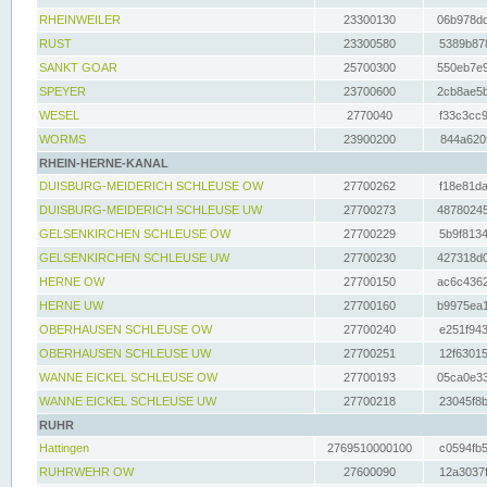
RHEINWEILER
23300130
06b978dd
RUST
23300580
5389b878
SANKT GOAR
25700300
550eb7e9
SPEYER
23700600
2cb8ae5b
WESEL
2770040
f33c3cc9
WORMS
23900200
844a620f
RHEIN-HERNE-KANAL
DUISBURG-MEIDERICH SCHLEUSE OW
27700262
f18e81da
DUISBURG-MEIDERICH SCHLEUSE UW
27700273
48780245
GELSENKIRCHEN SCHLEUSE OW
27700229
5b9f8134
GELSENKIRCHEN SCHLEUSE UW
27700230
427318d0
HERNE OW
27700150
ac6c4362
HERNE UW
27700160
b9975ea1
OBERHAUSEN SCHLEUSE OW
27700240
e251f943
OBERHAUSEN SCHLEUSE UW
27700251
12f63015
WANNE EICKEL SCHLEUSE OW
27700193
05ca0e33
WANNE EICKEL SCHLEUSE UW
27700218
23045f8b
RUHR
Hattingen
2769510000100
c0594fb5
RUHRWEHR OW
27600090
12a3037f