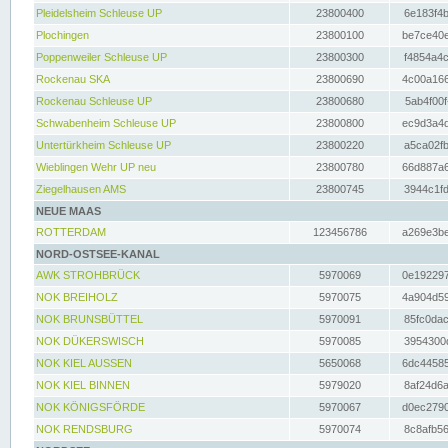
Pleidelsheim Schleuse UP
23800400
6e183f4b
Plochingen
23800100
be7ce40e
Poppenweiler Schleuse UP
23800300
f4854a4c
Rockenau SKA
23800690
4c00a166
Rockenau Schleuse UP
23800680
5ab4f00f
Schwabenheim Schleuse UP
23800800
ec9d3a4d
Untertürkheim Schleuse UP
23800220
a5ca02fb
Wieblingen Wehr UP neu
23800780
66d887a6
Ziegelhausen AMS
23800745
3944c1fd
NEUE MAAS
ROTTERDAM
123456786
a269e3be
NORD-OSTSEE-KANAL
AWK STROHBRÜCK
5970069
0e192297
NOK BREIHOLZ
5970075
4a904d59
NOK BRUNSBÜTTEL
5970091
85fc0dac
NOK DÜKERSWISCH
5970085
3954300d
NOK KIEL AUSSEN
5650068
6dc44585
NOK KIEL BINNEN
5979020
8af24d6a
NOK KÖNIGSFÖRDE
5970067
d0ec2790
NOK RENDSBURG
5970074
8c8afb56