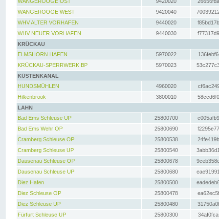
WANGEROOGE OST
9420020
26656fda
WANGEROOGE WEST
9420040
70039212
WHV ALTER VORHAFEN
9440020
f85bd17b
WHV NEUER VORHAFEN
9440030
f77317d9
KRÜCKAU
ELMSHORN HAFEN
5970022
136febf6
KRÜCKAU-SPERRWERK BP
5970023
53c277c3
KÜSTENKANAL
HUNDSMÜHLEN
4960020
cf6ac249
Hilkenbrook
3800010
58ccd6f0
LAHN
Bad Ems Schleuse UP
25800700
c005afb9
Bad Ems Wehr OP
25800690
f2295e77
Cramberg Schleuse OP
25800538
24fe419b
Cramberg Schleuse UP
25800540
3abb36d1
Dausenau Schleuse OP
25800678
9ceb358c
Dausenau Schleuse UP
25800680
eae91991
Diez Hafen
25800500
eadedeb6
Diez Schleuse OP
25800478
ea62ec5f
Diez Schleuse UP
25800480
31750a0f
Fürfurt Schleuse UP
25800300
34af0fca