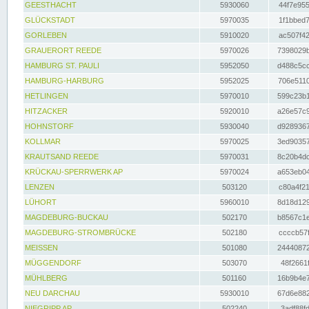
GEESTHACHT
5930060
44f7e955
GLÜCKSTADT
5970035
1f1bbed7
GORLEBEN
5910020
ac507f42
GRAUERORT REEDE
5970026
7398029b
HAMBURG ST. PAULI
5952050
d488c5cc
HAMBURG-HARBURG
5952025
706e5110
HETLINGEN
5970010
599c23b1
HITZACKER
5920010
a26e57c9
HOHNSTORF
5930040
d9289367
KOLLMAR
5970025
3ed90357
KRAUTSAND REEDE
5970031
8c20b4dc
KRÜCKAU-SPERRWERK AP
5970024
a653eb04
LENZEN
503120
c80a4f21
LÜHORT
5960010
8d18d129
MAGDEBURG-BUCKAU
502170
b8567c1e
MAGDEBURG-STROMBRÜCKE
502180
ccccb57f
MEISSEN
501080
24440872
MÜGGENDORF
503070
48f2661f
MÜHLBERG
501160
16b9b4e7
NEU DARCHAU
5930010
67d6e882
NIEGRIPP AP
502240
3adf88fd