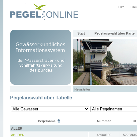
Hilfe
Link
Start
Pegelauswahl über Karte
Newsletter
Pegelauswahl über Tabelle
Pegelname
Nummer
UU
ALLER
AHLDEN
48900102
522286e2