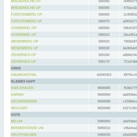
BREDEREICHE OP
580080
308f5979
BREDEREICHE UP
580090
470acd2a
FÜRSTENBERG OP
580060
2c95f83d
FÜRSTENBERG UP
580070
a5830277
VOßWINKEL OP
580000
09b422f7
VOßWINKEL UP
580010
2bcef51a
WESENBERG OP
580020
7909d3f7
WESENBERG UP
580030
da3b5de9
ZEHDENICK OP
580160
a9b8e24c
ZEHDENICK UP
580170
721d7dbf
ORKE
DALWIGKSTHAL
42840453
f0f78cc4
KLEINES HAFF
KARLSHAGEN
9690085
f53bb77f
KARNIN
9690084
da893bbd
UECKERMÜNDE
9690088
c1588dcc
WOLGAST
9650080
b327e35c
OSTE
BELUM
5980060
a9e93be0
BREMERVÖRDE UW
5980010
cf8a3ea2
HECHTHAUSEN
5980030
e5e02890