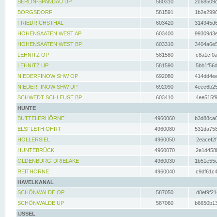
BERLIN-SPANDAU UP
580310
2c68509c
BORGSDORF
581591
1b2e2996
FRIEDRICHSTHAL
603420
314945d6
HOHENSAATEN WEST AP
603400
99309d3e
HOHENSAATEN WEST BP
603310
3404a6e5
LEHNITZ OP
581580
c8a1cf0a
LEHNITZ UP
581590
5bb1f56d
NIEDERFINOW SHW OP
692080
414dd4ee
NIEDERFINOW SHW UP
692090
4eec6b25
SCHWEDT SCHLEUSE BP
603410
4ee515f9
HUNTE
BUTTELERHÖRNE
4960060
b3d88ca6
ELSFLETH OHRT
4960080
531da758
HOLLERSIEL
4960050
2eacef2f
HUNTEBRÜCK
4960070
2e1d458b
OLDENBURG-DRIELAKE
4960030
1b51e55e
REITHÖRNE
4960040
c9df61c4
HAVELKANAL
SCHÖNWALDE OP
587050
d8ef9f21
SCHÖNWALDE UP
587060
b6650b13
IJSSEL