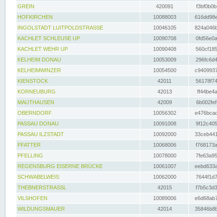
GREIN
420091
f3bf0b0b
HOFKIRCHEN
10088003
616dd98e
INGOLSTADT LUITPOLDSTRASSE
10046105
824a046b
KACHLET SCHLEUSE UP
10090708
0fd56e0a
KACHLET WEHR UP
10090408
560cf185
KELHEIM DONAU
10053009
296fc6d4
KELHEIMWINZER
10054500
c9409937
KIENSTOCK
42011
56178f74
KORNEUBURG
42013
ff44be4a
MAUTHAUSEN
42009
6b002fef
OBERNDORF
10056302
e476bcad
PASSAU DONAU
10091008
9f12c405
PASSAU ILZSTADT
10092000
33ceb441
PFATTER
10068006
f768173a
PFELLING
10078000
7fe63a95
REGENSBURG EISERNE BRÜCKE
10061007
eebd633a
SCHWABELWEIS
10062000
7644f1d7
THEBNERSTRASSL
42015
f7b5c3d3
VILSHOFEN
10089006
e6d68ab7
WILDUNGSMAUER
42014
35846b8b