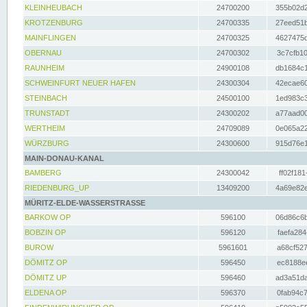
KLEINHEUBACH
24700200
355b02d2
KROTZENBURG
24700335
27eed51b
MAINFLINGEN
24700325
4627475d
OBERNAU
24700302
3c7cfb10
RAUNHEIM
24900108
db1684c1
SCHWEINFURT NEUER HAFEN
24300304
42ecae60
STEINBACH
24500100
1ed983c3
TRUNSTADT
24300202
a77aad00
WERTHEIM
24709089
0e065a22
WÜRZBURG
24300600
915d76e1
MAIN-DONAU-KANAL
BAMBERG
24300042
ff02f181
RIEDENBURG_UP
13409200
4a69e82e
MÜRITZ-ELDE-WASSERSTRASSE
BARKOW OP
596100
06d86c6b
BOBZIN OP
596120
faefa284
BUROW
5961601
a68cf527
DÖMITZ OP
596450
ec8188ee
DÖMITZ UP
596460
ad3a51da
ELDENA OP
596370
0fab94c7