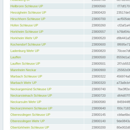
Heilbronn Schleuse UP
23800560
f77df170
Hessigheim Schleuse UP
23800420
23517de9
Hirschhorn Schleuse UP
23800700
acf505dd
Hofen Schleuse UP
23800260
cf2af1a4
Horkheim Schleuse UP
23800557
b76bf04c
Horkheim Wehr UP
23800520
d9b441a5
Kochendorf Schleuse UP
23800600
8f695e71
Ladenburg Wehr UP
23800820
70cee7df
Lauffen
23800500
8559d1a0
Lauffen Schleuse UP
23800501
2f7cb553
Mannheim Neckar
23800900
25582d3f
Marbach Schleuse UP
23800322
456974a8
Marbach Wehr UP
23800320
a73a9cb4
Neckargemünd Schleuse UP
23800740
7be3ff2e
Neckarsteinach Schleuse UP
23800720
d64d07f7
Neckarsulm Wehr UP
23800580
845944f8
Neckarzimmern Schleuse UP
23800640
f00c7183
Oberesslingen Schleuse UP
23800145
cbfae6bc
Oberesslingen Wehr UP
23800140
9de0843a
Obertürkheim Schleuse UP
23800200
80e002d8