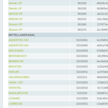
Diemitz OP
581020
d6426c42
Diemitz UP
581030
6b3b55e2
MIROW OP
581000
ab13c115
MIROW UP
581010
19cc3b9a
Strasen OP
581060
117877ec
Strasen UP
581070
2cc40997
MITTELLANDKANAL
ANDERTEN OW
31010061
bc20d819
ANDERTEN UW
31010060
dd41a7d6
BAD ESSEN
31010030
6760b547
BERENBUSCH
31010042
d2c8f60e
BRAMSCHE
31010020
bec8a6a5
BROXTEN
31010032
1125a391
HAHLEN
31010041
ac970eb0
HALDENSLEBEN
3101013
90d92801
HANN. LIST
31010062
27dfd137
HÖRSTEL
31010010
6c7c180f
KANALBRÜCKE
3101018
32b997c2
LOHNDE
31010050
516c4814
LÜBBECKE
31010031
c2aa9164