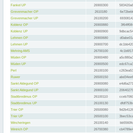
Fankel UP
26900300
583420a8
Grevenmacher OP
2610180
6e72bebf
Grevenmacher UP
26100200
69308142
Koblenz OP
26900880
3f64ff08
Koblenz UP
26900900
9dbcac54
Lehmen OP
26900680
d0abe01a
Lehmen UP
26900700
dc1bb420
Mehring AMS
26700100
4c1b6f17
Müden OP
26900480
a5c880a3
Müden UP
26900500
edc67ca3
Perl
26100100
c263ea53
Ruwer
26500150
abd34ee6
Sankt Aldegund OP
26900080
e4d6a271
Sankt Aldegund UP
26900100
20640279
Stadtbredimus OP
26100110
cceb7060
Stadtbredimus UP
26100130
dfdf753b
Trier OP
26500080
9d2b4126
Trier UP
26500100
3bec53ca
Wincheringen
26100140
bb5560fc
Wintrich OP
26700380
cb4789e4