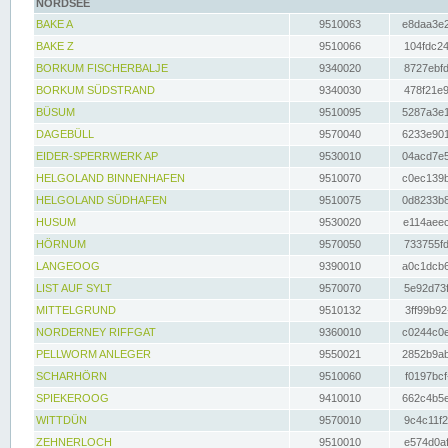
NORDSEE
BAKE A
9510063
e8daa3e2
BAKE Z
9510066
104fdc24
BORKUM FISCHERBALJE
9340020
8727ebfd
BORKUM SÜDSTRAND
9340030
478f21e9
BÜSUM
9510095
5287a3e1
DAGEBÜLL
9570040
6233e901
EIDER-SPERRWERK AP
9530010
04acd7e5
HELGOLAND BINNENHAFEN
9510070
c0ec139b
HELGOLAND SÜDHAFEN
9510075
0d8233b8
HUSUM
9530020
e114aeec
HÖRNUM
9570050
733755fd
LANGEOOG
9390010
a0c1dcb6
LIST AUF SYLT
9570070
5e92d73f
MITTELGRUND
9510132
3ff99b92
NORDERNEY RIFFGAT
9360010
c0244c0e
PELLWORM ANLEGER
9550021
2852b9ab
SCHARHÖRN
9510060
f0197bcf
SPIEKEROOG
9410010
662c4b5e
WITTDÜN
9570010
9c4c11f2
ZEHNERLOCH
9510010
e574d0af